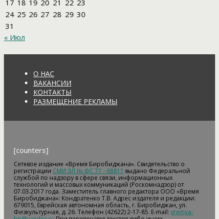
17
18
19
20
21
22
23
24
25
26
27
28
29
30
31
« Июл
О НАС
ВАКАНСИИ
КОНТАКТЫ
РАЗМЕЩЕНИЕ РЕКЛАМЫ
[counters]
Сетевое издание «Время Биробиджана». Свидетельство о
регистрации
СМИ ЭЛ № ФС 77 - 68811
выдано Федеральной
службой по надзору в сфере связи, информационных
технологий и массовых коммуникаций (Роскомнадзор) от
07.03.2017 года. Заместитель главного редактора ООО «Время
Биробиджана»: Кондратенко Т.В. Адрес издателя и редакции:
679015, Еврейская автономная область, г. Биробиджан, ул.
Физкультурная, д. 26. Телефон (42622) 2-17-85. E-mail:
vremya-
bir@yandex.ru
При перепечатке текстов либо ином