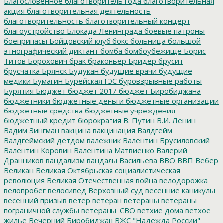
Благословенное
благотворитель года
благотворительная
акция
благотворительная деятельность
благотворительность
благотворительный концерт
благоустройство
Блокада Ленинграда
боевые патроны
боеприпасы
Бойцовский клуб
бокс
больница
большой
этнографический диктант
бомба
бомбоубежище
Борис
Титов
Борохович
брак
браконьер
Бридер
брусит
брусчатка
Брянск
Будукан
будущие врачи
будущие
медики
Бумагин
Бурейская ГЭС
буровзрывные работы
Бурятия
Бюджет
бюджет 2017
бюджет Биробиджана
бюджетники
бюджетные деньги
бюджетные организации
бюджетные средства
бюджетные учреждения
бюджетный кредит
бюрократия
В. Путин
В.И. Ленин
Вадим Зингман
вакцина
вакцинация
Валдгейм
Валдгеймский детдом
валежник
Валентин Брусиловский
Валентин Коровин
Валентина Матвиенко
Валерий
Дранников
вандализм
вандалы
Васильева
ВВО
ВВП
Вебер
Великан
Великая Октябрьская социалистическая
революция
Великая Отечественная война
велодорожка
велопробег
велосипед
Верховный суд
весенние каникулы
весенний призыв
ветер
ветеран
ветераны
ветераны
пограничной службы
ветераны_СВО
ветхие дома
ветхое
жилье
Вечерний Биробиджан
ВЖС "Надежда России"