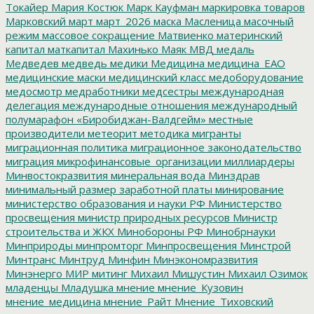
Токайер
Мария Костюк
Марк Кауфман
маркировка товаров
Марковский
март
март_2026
маска
Масленица
масочный
режим
массовое сокращение
Матвиенко
материнский
капитал
маткапитал
Махинько
Маяк
МВД
медаль
Медведев
медведь
медики
Медицина
медицина_ЕАО
медицинские маски
медицинский класс
медоборудование
медосмотр
медработники
медсестры
международная
делегация
международные отношения
международный
полумарафон «Биробиджан-Валдгейм»
местные
производители
метеорит
методика
мигранты
миграционная политика
миграционное законодательство
миграция
микрофинансовые_организации
миллиардеры
Минвостокразвития
минеральная вода
Минздрав
минимальный размер заработной платы
минирование
министерство образования и науки РФ
Министерство
просвещения
министр природных ресурсов
Министр
строительства и ЖКХ
Минобороны РФ
Минобрнауки
Минприроды
минпромторг
Минпросвещения
Минстрой
Минтранс
Минтруд
Минфин
Минэкономразвития
Минэнерго
МИР
митинг
Михаил Мишустин
Михаил Озимок
младенцы
Младушка
мнение
мнение_Кузовин
мнение_медицина
мнение_Райт
Мнение_Тиховский