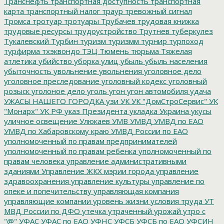
Транснефть
транспортная доступность
транспортная
карта
транспортный налог
траур
тревожный сигнал
Тромса
тротуар
тротуары
Трубачев
трудовая книжка
трудовые ресурсы
трудоустройство
Трутнев
туберкулез
Тукалевский
Турбин
туризм
туризмм
турнир
турпоход
турфирма
тхэквондо
ТЭЦ
Тюмень
тюрьма
Тяжелая
атлетика
убийство
уборка улиц
убыль
убыль населения
убыточность
увольнение
увольнения
уголовное дело
уголовное преследование
уголовный кодекс
уголовный
розыск
уголоное дело
уголь
угон
угон автомобиля
удача
УЖАСЫ НАШЕГО ГОРОДКА
узи
УК
УК "ДомСтроСервис"
УК
"Монарх"
УК РФ
указ Президента
укладка
Украина
укусы
уличное освещение
Улюкаев
УМВ
УМВД
УМВД по ЕАО
УМВД по Хабаровскому краю
УМВД России по ЕАО
уполномоченный по правам предпринимателей
уполномоченный по правам ребенка
уполномоченный по
правам человека
управление административными
зданиями
Управление ЖКХ мэрии города
управление
здравоохранения
управление культуры
управление по
опеке и попечительству
управляющая компания
управляющие компании
уровень жизни
условия труда
УТ
МВД России по ДФО
утечка
утраченный урожай
утро с
"@"
УФАС
УФАС по ЕАО
УФНС
УФСБ
УФСБ по ЕАО
УФСИН