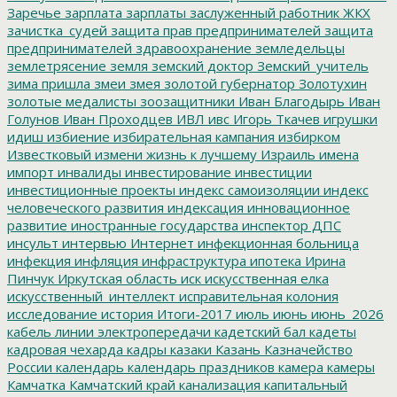
Заречье
зарплата
зарплаты
заслуженный работник ЖКХ
зачистка_судей
защита прав предпринимателей
защита
предпринимателей
здравоохранение
земледельцы
землетрясение
земля
земский доктор
Земский_учитель
зима пришла
змеи
змея
золотой губернатор
Золотухин
золотые медалисты
зоозащитники
Иван Благодырь
Иван
Голунов
Иван Проходцев
ИВЛ
ивс
Игорь Ткачев
игрушки
идиш
избиение
избирательная кампания
избирком
Известковый
измени жизнь к лучшему
Израиль
имена
импорт
инвалиды
инвестирование
инвестиции
инвестиционные проекты
индекс самоизоляции
индекс
человеческого развития
индексация
инновационное
развитие
иностранные государства
инспектор ДПС
инсульт
интервью
Интернет
инфекционная больница
инфекция
инфляция
инфраструктура
ипотека
Ирина
Пинчук
Иркутская область
иск
искусственная елка
искусственный_интеллект
исправительная колония
исследование
история
Итоги-2017
июль
июнь
июнь_2026
кабель линии электропередачи
кадетский бал
кадеты
кадровая чехарда
кадры
казаки
Казань
Казначейство
России
календарь
календарь праздников
камера
камеры
Камчатка
Камчатский край
канализация
капитальный