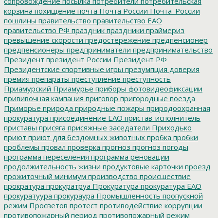
сопровождение
посылка
потребители
потребительская
корзина
похищение
почта
Почта России
Почта_России
пошлины
правительство
правительство ЕАО
правительство РФ
праздник
праздники
праймериз
превышение скорости
предостережение
предпенсионер
предпенсионеры
предприниматели
предпринимательство
Президент
президент России
Президент РФ
Президентские спортивные игры
презумпция доверия
премия
препараты
преступление
преступность
Приамурский
Приамурье
приборы фотовидеофиксации
прививочная кампания
приговор
пригородные поезда
Приморье
природа
природные пожары
природоохранная
прокуратура
присоединение ЕАО
пристав-исполнитель
приставы
присяга
присяжные заседатели
Приходько
приют
приют для бездомных животных
пробка
пробки
проблемы
провал
проверка
прогноз
прогноз погоды
программа переселения
программа реновации
продолжительность жизни
продуктовые карточки
проезд
прожиточный минимум
производство
происшествие
прократура
прокуратруа
Прокуратура
прокуратура ЕАО
прокуратуура
прокураура
Промышленность
пропускной
режим
Просветов
протест
противодействие коррупции
противопожарный период
противопожарный режим