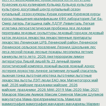
Кудесник
кудо
кулинария
Кульдкр
Кульдур
культура
культурно досуговый центр
купальный сезон
купальный_сезон
купюры
Кураж
курение
Куренков
курсы
курсы повышения квалификации
КФХ
лаборатория
Лаг ба-
Омер
лагерь
Лагошина
лайк
ЛДПР
Левинталь
Легкая
атлетика
легкоатлетическая пробежка
лед
ледовая
переправа
ледовые скульптуры
ледовый городок
ледовый
каток
ледоход
лекарства
лекарственные препараты
лекарство
Ленинская ЦРБ
Ленинский район
Ленинское
Ленинское сельское поселение
Леонид Школьник
лес
леса
лесной пожар
лесные пожары
лесопилка
летние
каникулы
лето
лето_2026
лжетерроризм
лимон
литература
Лицей
лицей № 23
личный прием
логистический комплеск
ложный вызов
ложный донос
лотерея
лоукостер
лунное затмение
лучший спасатель
лыжная гонка
льготная ипотека
льготники
льготные
лекарства
льготы
ЛЭП
люди ЕАО
люк
Магнитогорск
май
май_2026
майские праздники
майские_2026
майские_праздники_2026
МАК-2019
Мак-2020
Мак-2021
Макаров
Максим Акимов
Максим Семенов
Максим Шупиков
макулатура
Мама-предприниматель
Мамедов
маммография
мамография
мандарин
мандарины
Марвин