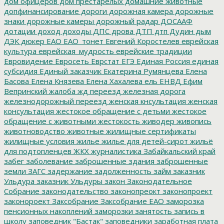
дом офицеров
дом престарелых
домашние животные
допфинансирование
дороги
дорожная камера
дорожные
знаки
дорожные камеры
дорожный радар
ДОСААФ
дотации
доход
доходы
ДПС
дрова
ДТП
дтп
Дудин
дым
ДЭК
дюкер
ЕАО
ЕАО_тонет
Евгений Коростелев
еврейская
культура
еврейская_мудрость
еврейские традиции
Евровидение
Евросеть
Еврстат
ЕГЭ
Единая Россия
единая
субсидия
Единый заказчик
Екатерина Румянцева
Елена
Басова
Елена Князева
Елена Хахалева
ель
ЕНВД
Ефим
Вепринский
жалоба
жд переезд
железная дорога
железнодорожный переезд
женская кнсультация
женская
консультация
жестокое обращение с детьми
жестокое
обращение с животными
жестокость
живодер
живопись
животноводство
животные
жилищные сертификаты
жилищные условия
жилье
жилье для детей-сирот
жильё
для подтопленцев
ЖКХ
журналистика
Забайкальский край
забег
заболевание
заброшенные здания
заброшенные
земли
ЗАГС
задержание
задолженность
займ
заказник
Ульдура
заказник Ульдуры
закон
Законодательное
Собрание
законодательство
законопреокт
законопроект
законороект
Заксобрание
Заксобрание ЕАО
заморозка
пенсионных накоплений
заморозки
занятость
запись в
школу
заповедник "Бастак"
заповедники
заработная плата