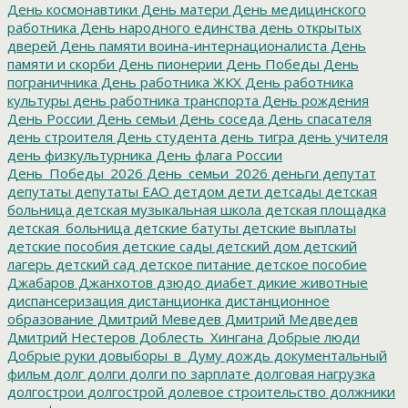
День космонавтики
День матери
День медицинского
работника
День народного единства
день открытых
дверей
День памяти воина-интернационалиста
День
памяти и скорби
День пионерии
День Победы
День
пограничника
День работника ЖКХ
День работника
культуры
день работника транспорта
День рождения
День России
День семьи
День соседа
День спасателя
день строителя
День студента
день тигра
день учителя
день физкультурника
День флага России
День_Победы_2026
День_семьи_2026
деньги
депутат
депутаты
депутаты ЕАО
детдом
дети
детсады
детская
больница
детская музыкальная школа
детская площадка
детская_больница
детские батуты
детские выплаты
детские пособия
детские сады
детский дом
детский
лагерь
детский сад
детское питание
детское пособие
Джабаров
Джанхотов
дзюдо
диабет
дикие животные
диспансеризация
дистанционка
дистанционное
образование
Дмитрий Меведев
Дмитрий Медведев
Дмитрий Нестеров
Доблесть_Хингана
Добрые люди
Добрые руки
довыборы_в_Думу
дождь
документальный
фильм
долг
долги
долги по зарплате
долговая нагрузка
долгострои
долгострой
долевое строительство
должники