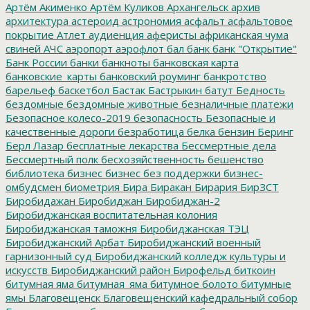
Артём Акименко
Артём Куликов
Архангельск
архив
архитектура
астероид
астрономия
асфальт
асфальтовое
покрытие
Атлет
аудиенция
аферисты
африканская чума
свиней
АЧС
аэропорт
аэрофлот
бал
банк
банк "Открытие"
Банк России
банки
банкноты
банковская карта
банковские_карты
банковский роуминг
банкротство
барельеф
баскетбол
Бастак
Бастрыкин
батут
Бедность
бездомные
бездомные животные
безналичные платежи
Безопасное колесо-2019
безопасность
Безопасные и
качественные дороги
безработица
белка
бензин
Беринг
Берл Лазар
бесплатные лекарства
Бессмертные дела
Бессмертный полк
бесхозяйственность
бешенство
библиотека
бизнес
бизнес без поддержки
бизнес-
омбудсмен
биометрия
Бира
Биракан
Бирария
БирЗСТ
Биробидажан
Биробиджан
Биробиджан-2
Биробиджанская воспитательная колония
Биробиджанская таможня
Биробиджанская ТЭЦ
Биробиджанский Арбат
Биробиджанский военный
гарнизонный суд
Биробиджанский колледж культуры и
искусств
Биробиджанский район
Бирофельд
биткоин
битумная яма
битумная_яма
битумное болото
битумные
ямы
Благовещенск
Благовещенский кафедральный собор