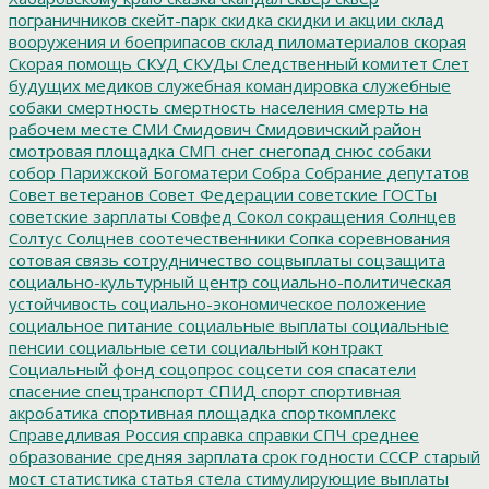
пограничников
скейт-парк
скидка
скидки и акции
склад
вооружения и боеприпасов
склад пиломатериалов
скорая
Скорая помощь
СКУД
СКУДы
Следственный комитет
Слет
будущих медиков
служебная командировка
служебные
собаки
смертность
смертность населения
смерть на
рабочем месте
СМИ
Смидович
Смидовичский район
смотровая площадка
СМП
снег
снегопад
снюс
собаки
собор Парижской Богоматери
Собра
Собрание депутатов
Совет ветеранов
Совет Федерации
советские ГОСТы
советские зарплаты
Совфед
Сокол
сокращения
Солнцев
Солтус
Солцнев
соотечественники
Сопка
соревнования
сотовая связь
сотрудничество
соцвыплаты
соцзащита
социально-культурный центр
социально-политическая
устойчивость
социально-экономическое положение
социальное питание
социальные выплаты
социальные
пенсии
социальные сети
социальный контракт
Социальный фонд
соцопрос
соцсети
соя
спасатели
спасение
спецтранспорт
СПИД
спорт
спортивная
акробатика
спортивная площадка
спорткомплекс
Справедливая Россия
справка
справки
СПЧ
среднее
образование
средняя зарплата
срок годности
СССР
старый
мост
статистика
статья
стела
стимулирующие выплаты