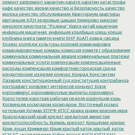
ремонт
капремонт
карантин
карате
каратин
катастрофа
кафе
качество жизни
качество и безопасность
качество
молока
качество обслуживания
Кванториум
квартиры
квитанция
КДН
кедровые шишки
Кемерово
кинозал
кинологи
кинотеатр "Родина"
Кирга
китай
кишечная
инфекция
кишечная_инфекция
кладбище
клещ
клещи
клубника
книга памяти
книги
КНР
КоАП
ковид-сводка
Кодекс
колледж культуры
колония
командировка
командировочные
комары
комиссия
комитет образования
коммуналка
коммунальная авария
коммунальные платежи
коммунальные услуги
компенсации
компенсационные
расходы
компенсация
комфортная городская среда
кондитерские изделия
конкурс
Конрад
Константин
Лазарев
конституционный суд
конституция
контрабанда
контрафакт
конфликт интересов
концерт
Корж
коронавирус
коронавирусные выплаты
коронаврус
Коростелев
короткая рабочая неделя
коррупция
корь
Косвинцев
космодром
космодром_Восточный
космос
котельная
Кочмар
КПРФ
КПСС
кража
кражи
красная икра
Краснодарский край
кредит
кредитная амнистия
кредитоспособность
Кремль
креозот
Крещение
кризис
Крик души
Криминал
Крым
крытый каток
крытый_каток
КСН
КТ-исследование
Кубок лосося
КУГИ
КУГИ ЕАО