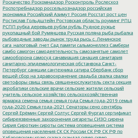
Роскачество
Роскомнадзор
Росконтроль
Рослесхоз
Роспотребнадзор
россельхознадзор
российская
экономика
Российский Азимут
Россия
Росстат
рост цен
Ростислав Гольдштейн
Ростовская область
роуминг
РПЦ
РСПП
рубка деревьев
рубли
рубль
Рудное
ружье
рукопашный бой
Румянцева
Русская поляна
рыба
рыбалка
рыбоводные заводы
рынок труда
рысь
с. Ленинское
сага_налоговый_гнет
Сад памяти
сальмонеллез
Самбери
самбо
самогон
самодеятельность
самозанятые
самолет
самооборона
самосуд
санавиация
санация
санитария
санитарно-эпидемиологическая обстанвока
Санкт-
Петербург
санкции
сантехника
сатира
Сбербанк
сбор
вещей
сбор на здравоохранение
свадьба
свалка
свалки
светофоры
свищ
связь
священнослужитель
секта
секция
акробатики
сельские врачи
сельские жители
сельский
учитель
сельское хозяйство
сельскохозяйственная
ярмарка
семена
семья
семья года
Семья года-2019
семья
года-2020
Семья года-2021
Сенаторы
сено
сентябрь
Сергей Ерёмин
Сергей Солтус
Сергей Фургал
сертификат
сибиреязвенные захоронения
сигареты
СИЗО
сирена
Сирия
Сироткин
сироты
система оповещения
система
оповещения населения
СК
СК России
СК РФ
СК РФ по
Хабаровскому краю
сказка
скандал
сквер
сквер