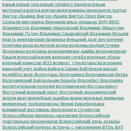
взрыв
взрыв газа
взрыв газового баллона
взрыв
метеорита
взятка
взятки
видеокамеры
видеорегистратор
Виктор Ишавев
Виктор Ишаев
Виктор Орёл
Виктор
Солнцев
викторина
Винников
вице-премьер
ВИЧ
ВККС
Владивосток
Владимир Марковский
Владимир Мишустин
Владимир Путин
Владимир Сахаровский
Владимир Якушев
власть
внеплановая проверка
Внешний долг
внутренняя
политика
вода
водители
водка
водоемы
водоисточник
Водоканал
водолазы
водоналивные дамбы
водонапорная
башня
водоснабжение
военная служба
военные сборы
военный комиссар
ВОЗ
возврат_стеклотары
возгорание
воинский учет
война
война в Сирии
Войтенков
вокзал
волейбол
волк
Волонтеры
Волочаевка
Волочаевская битва
Волочаевский бой
вольная борьба
Ворожбит
Воропаева
воспитательная колония
воспоминания
Востокцемент
Восточный военный округ
Восточный экономический
форум
врач
врачебные ошибки
врачи
вредные привычки
временные трубопроводы
Время Биробиджана
всемирный фестиваль молодежи и студентов
Всероссийская перепись населения
Всероссийская
спартакиада пенсионеров
Всероссийский день ходьбы
Всероссийский конкурс
встреча_с_населением
ВТБъ
ВУЗ