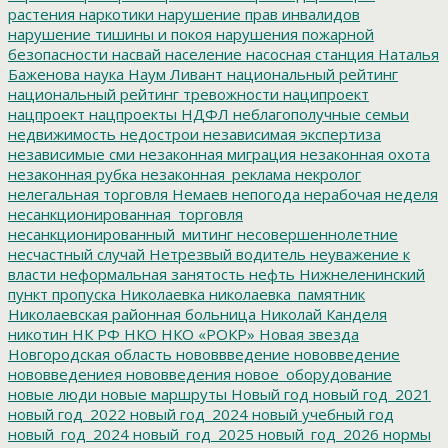
растения
наркотики
нарушение прав инвалидов
нарушение тишины и покоя
нарушения пожарной
безопасности
насвай
население
насосная станция
Наталья
Баженова
наука
Наум Ливант
национальный рейтинг
национальный рейтинг тревожности
наципроект
нацпроект
нацпроекты
НДФЛ
неблагополучные семьи
недвижимость
недострои
независимая экспертиза
независимые сми
незаконная миграция
незаконная охота
незаконная рубка
незаконная_реклама
некролог
нелегальная торговля
Немаев
непогода
нерабочая неделя
несанкционированная_торговля
несанкционированный_митинг
несовершеннолетние
несчастный случай
Нетрезвый водитель
неуважение к
власти
неформальная занятость
нефть
Нижнеленинский
пункт пропуска
Николаевка
николаевка_памятник
Николаевская районная больница
Николай Канделя
никотин
НК РФ
НКО
НКО «РОКР»
Новая звезда
Новгородская область
нововвведение
нововведение
нововведениея
нововведения
новое_оборудование
новые люди
новые маршруты
Новый год
новый год_2021
новый год_2022
новый год_2024
новый учебный год
новый_год_2024
новый_год_2025
новый_год_2026
нормы