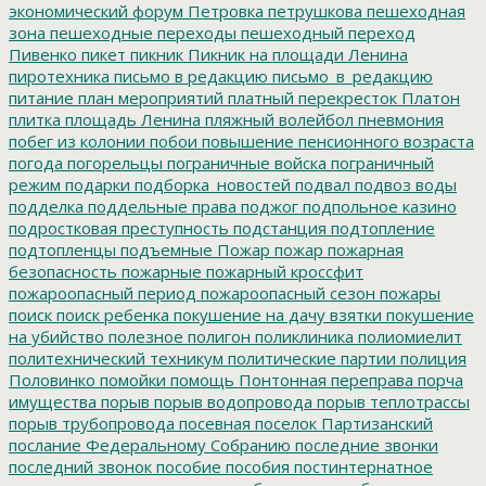
экономический форум
Петровка
петрушкова
пешеходная
зона
пешеходные переходы
пешеходный переход
Пивенко
пикет
пикник
Пикник на площади Ленина
пиротехника
письмо в редакцию
письмо_в_редакцию
питание
план мероприятий
платный перекресток
Платон
плитка
площадь Ленина
пляжный волейбол
пневмония
побег из колонии
побои
повышение пенсионного возраста
погода
погорельцы
пограничные войска
пограничный
режим
подарки
подборка_новостей
подвал
подвоз воды
подделка
поддельные права
поджог
подпольное казино
подростковая преступность
подстанция
подтопление
подтопленцы
подъемные
Пожар
пожар
пожарная
безопасность
пожарные
пожарный кроссфит
пожароопасный период
пожароопасный сезон
пожары
поиск
поиск ребенка
покушение на дачу взятки
покушение
на убийство
полезное
полигон
поликлиника
полиомиелит
политехнический техникум
политические партии
полиция
Половинко
помойки
помощь
Понтонная переправа
порча
имущества
порыв
порыв водопровода
порыв теплотрассы
порыв трубопровода
посевная
поселок Партизанский
послание Федеральному Собранию
последние звонки
последний звонок
пособие
пособия
постинтернатное