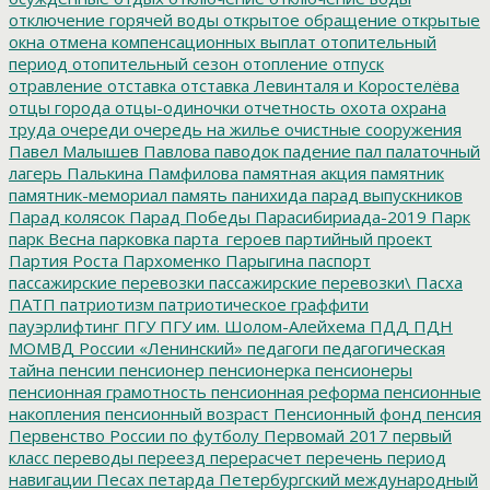
отключение горячей воды
открытое обращение
открытые
окна
отмена компенсационных выплат
отопительный
период
отопительный сезон
отопление
отпуск
отравление
отставка
отставка Левинталя и Коростелёва
отцы города
отцы-одиночки
отчетность
охота
охрана
труда
очереди
очередь на жилье
очистные сооружения
Павел Малышев
Павлова
паводок
падение
пал
палаточный
лагерь
Палькина
Памфилова
памятная акция
памятник
памятник-мемориал
память
панихида
парад выпускников
Парад колясок
Парад Победы
Парасибириада-2019
Парк
парк Весна
парковка
парта_героев
партийный проект
Партия Роста
Пархоменко
Парыгина
паспорт
пассажирские перевозки
пассажирские перевозки\
Пасха
ПАТП
патриотизм
патриотическое граффити
пауэрлифтинг
ПГУ
ПГУ им. Шолом-Алейхема
ПДД
ПДН
МОМВД России «Ленинский»
педагоги
педагогическая
тайна
пенсии
пенсионер
пенсионерка
пенсионеры
пенсионная грамотность
пенсионная реформа
пенсионные
накопления
пенсионный возраст
Пенсионный фонд
пенсия
Первенство России по футболу
Первомай 2017
первый
класс
переводы
переезд
перерасчет
перечень
период
навигации
Песах
петарда
Петербургский международный