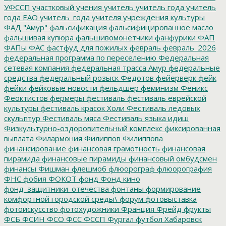
УФССП
участковый
учения
учитель
учитель года
учитель
года ЕАО
учитель_года
учителя
учреждения культуры
ФАД "Амур"
фальсификация
фальсифицированное масло
фальшивая купюра
фальшивомонетчики
фанфурики
ФАП
ФАПы
ФАС
фастфуд для пожилых
февраль
февраль_2026
федеральная программа по переселению
Федеральная
сетевая компания
федеральная трасса Амур
федеральные
средства
федеральный розыск
Федотов
фейерверк
фейк
фейки
фейковые новости
фельдшер
феминизм
Феникс
Феоктистов
фермеры
фестиваль
фестиваль еврейской
культуры
фестиваль красок Холи
Фестиваль ледовых
скульптур
Фестиваль мяса
Фестиваль языка идиш
Физкультурно-оздоровительный комплекс
фиксированная
выплата
Филармония
Филиппов
Филиппова
финансирование
финансовая грамотность
финансовая
пирамида
финансовые пирамиды
финансовый омбудсмен
финансы
Фишман
флешмоб
флюорограф
флюорография
ФНС
фобия
ФОКОТ
фонд
Фонд кино
фонд_защитники_отечества
фонтаны
формирование
комфортной городской среды\
форум
фотовыставка
фотоискусство
фотохудожники
Франция
Фрейд
фрукты
ФСБ
ФСИН
ФСО
ФСС
ФССП
Фургал
футбол
Хабаровск