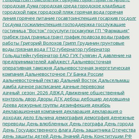
городская Дума
городская среда
городское кладбище
городской парк
городской пляж
горячая вода
горячая
линия
горячее питание
госавтоинспекция
госархив
госдолг
Госдума
госжилинспекция
господдержка
госслужащие
гостиница "Восток"
госуслуги
госхакупки
ГП "Фармация"
грабеж
град
граница
грант
график подвоза воды
график
работы
Григорий Волохов
Грипп
Грудинин
грунтовые
воды
грязная вода
ГТО
губернатор
губернатор
Гольдштейн
губернатор ЕАО
ГУК
Гулягин
Д
давление на
предпринимателей
дайджест
Дальневосточная
оперативная таможня
Дальневосточная энергетическая
компания
Дальневосточное ГУ Банка России
дальневосточный гектар
Дальний Восток
Дальсельмаш
дамба
дачное расписание
дачные перевозки
дачный_сезон_2026
ДВЖД
Движение общественный
контроль
двор
Дворы
ДГК
дебош
дебошир
дедовщина
Деева
дежурные группы
дезинфекция
декабрь
декларационная компания
декларация
декларация о
доходах
дело Ельчина
демография
демогрфия
денежные
переводы
День влюбленных
День географа
День города
День Государственного флага
День защитника Отечества
день защиты детей
День Знаний
День Конституции РФ