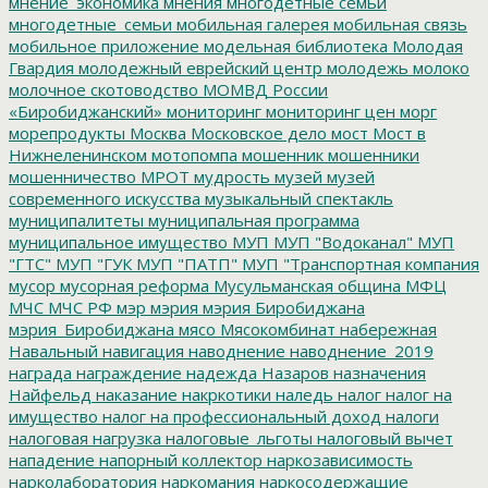
мнение_экономика
мнения
многодетные семьи
многодетные_семьи
мобильная галерея
мобильная связь
мобильное приложение
модельная библиотека
Молодая
Гвардия
молодежный еврейский центр
молодежь
молоко
молочное скотоводство
МОМВД России
«Биробиджанский»
мониторинг
мониторинг цен
морг
морепродукты
Москва
Московское дело
мост
Мост в
Нижнеленинском
мотопомпа
мошенник
мошенники
мошенничество
МРОТ
мудрость
музей
музей
современного искусства
музыкальный спектакль
муниципалитеты
муниципальная программа
муниципальное имущество
МУП
МУП "Водоканал"
МУП
"ГТС"
МУП "ГУК
МУП "ПАТП"
МУП "Транспортная компания
мусор
мусорная реформа
Мусульманская община
МФЦ
МЧС
МЧС РФ
мэр
мэрия
мэрия Биробиджана
мэрия_Биробиджана
мясо
Мясокомбинат
набережная
Навальный
навигация
наводнение
наводнение_2019
награда
награждение
надежда
Назаров
назначения
Найфельд
наказание
накркотики
наледь
налог
налог на
имущество
налог на профессиональный доход
налоги
налоговая нагрузка
налоговые_льготы
налоговый вычет
нападение
напорный коллектор
наркозависимость
нарколаборатория
наркомания
наркосодержащие