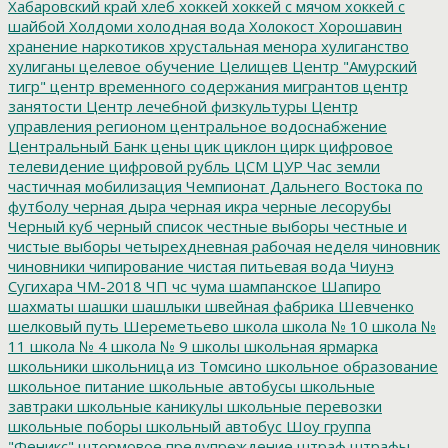
Хабаровский край
хлеб
хоккей
хоккей с мячом
хоккей с
шайбой
Холдоми
холодная вода
Холокост
Хорошавин
хранение наркотиков
хрустальная менора
хулиганство
хулиганы
целевое обучение
Целищев
Центр "Амурский
тигр"
центр временного содержания мигрантов
центр
занятости
Центр лечебной физкультуры
Центр
управления регионом
центральное водоснабжение
Центральный Банк
цены
цик
циклон
цирк
цифровое
телевидение
цифровой рубль
ЦСМ
ЦУР
Час земли
частичная мобилизация
Чемпионат Дальнего Востока по
футболу
черная дыра
черная икра
черные лесорубы
Черный куб
черный список
честные выборы
честные и
чистые выборы
четырехдневная рабочая неделя
чиновник
чиновники
чипирование
чистая питьевая вода
Чиунэ
Сугихара
ЧМ-2018
ЧП
чс
чума
шампанское
Шапиро
шахматы
шашки
шашлыки
швейная фабрика
Шевченко
шелковый путь
Шереметьево
школа
школа № 10
школа №
11
школа № 4
школа № 9
школы
школьная ярмарка
школьники
школьница из Томсино
школьное образование
школьное питание
школьные автобусы
школьные
завтраки
школьные каникулы
школьные перевозки
школьные поборы
школьный автобус
Шоу группа
"Феникс"
штормовое предупреждение
штраф
штрафы