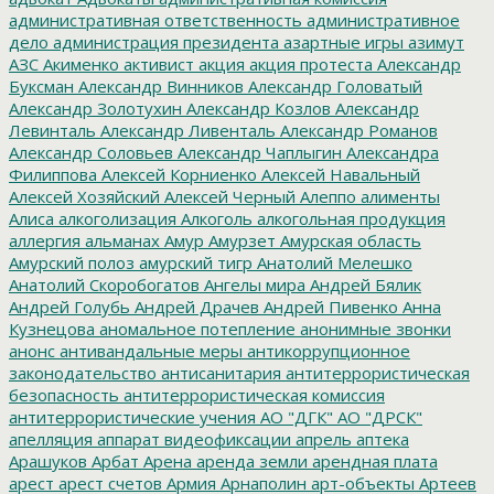
административная ответственность
административное
дело
администрация президента
азартные игры
азимут
АЗС
Акименко
активист
акция
акция протеста
Александр
Буксман
Александр Винников
Александр Головатый
Александр Золотухин
Александр Козлов
Александр
Левинталь
Александр Ливенталь
Александр Романов
Александр Соловьев
Александр Чаплыгин
Александра
Филиппова
Алексей Корниенко
Алексей Навальный
Алексей Хозяйский
Алексей Черный
Алеппо
алименты
Алиса
алкоголизация
Алкоголь
алкогольная продукция
аллергия
альманах
Амур
Амурзет
Амурская область
Амурский полоз
амурский тигр
Анатолий Мелешко
Анатолий Скоробогатов
Ангелы мира
Андрей Бялик
Андрей Голубь
Андрей Драчев
Андрей Пивенко
Анна
Кузнецова
аномальное потепление
анонимные звонки
анонс
антивандальные меры
антикоррупционное
законодательство
антисанитария
антитеррористическая
безопасность
антитеррористическая комиссия
антитеррористические учения
АО "ДГК"
АО "ДРСК"
апелляция
аппарат видеофиксации
апрель
аптека
Арашуков
Арбат
Арена
аренда земли
арендная плата
арест
арест счетов
Армия
Арнаполин
арт-объекты
Артеев