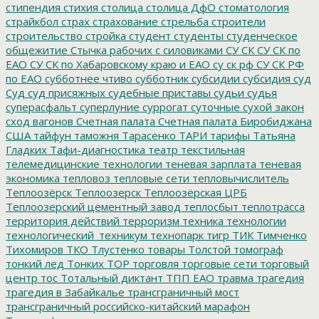
стипендия
стихия
столица
столица ДфО
стоматология
страйкбол
страх
страхование
стрельба
строители
строительство
стройка
студент
студенты
студенческое
общежитие
Стычка рабочих с силовиками
СУ СК
СУ СК по
ЕАО
СУ СК по Хабаровскому краю и ЕАО
су ск рф
СУ СК РФ
по ЕАО
субботнее чтиво
субботник
субсидии
субсидия
суд
Суд
суд присяжных
судебные приставы
судьи
судья
суперасфальт
суперлуние
суррогат
суточные
сухой закон
сход вагонов
Счетная палата
Счетная палата Биробиджана
США
тайфун
таможня
Тарасенко
ТАРИ
тарифы
Татьяна
Гладких
Тафи-диагностика
театр
текстильная
телемедицинские технологии
теневая зарплата
теневая
экономика
тепловоз
тепловые сети
тепловычислитель
Теплоозёрск
Теплоозерск
Теплоозёрская ЦРБ
Теплоозерский цементный завод
теплосбыт
теплотрасса
территория действий
терроризм
техника
технологии
технологический_техникум
технопарк
тигр
ТИК
Тимченко
Тихомиров
ТКО
Тлустенко
товары
Толстой
томограф
тонкий лед
Тонких
ТОР
торговля
торговые сети
торговый
центр
тос
Тотальный диктант
ТПП ЕАО
травма
трагедия
трагедия в Забайкалье
трансграничный мост
трансграничный российско-китайский марафон