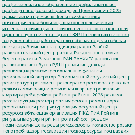
профессиональное_образование
профильный класс
профицит
профсоюзы
Проходцев
Пряма_линия_2025
прямая линия
прямые выборы
психбольница
психиатрическая больница
психоневрологический
интернат
птичий грипп
Птичник
пункт весового контроля
пункт пропуска
путевка
Путин
ПФР
Пшеничный
пьянство
за рулем
работа
работодатели
рабочая неделя
рабочая
поездка
рабочие места
радиация
радон
Разбой
развлекательный центр
развод
Раздольное
размыв
берегов
ракеты
Рамазанов
РАН
РАНХиГС
расписание
расписание автобусов
РДШ
реальные доходы
реанимация
ревизия
региональные финансы
региональный оператор
Региональный сосудистый центр
регистратура
регламент
регоператор
регоператор по тко
режим самоизоляции
резиновая квартира
резиновые
квартиры
рейд
рейинг
рейтинг
рейтинг_2026
реклама
реконструкция
ректор
религия
ремонт
ремонт дорог
реорганизация
реструктуризация
ресурсный центр
ресурсоснабжающая организация
РЖД
РИА Рейтинг
ритуальные услуги
рйтинг
рогатый скот
роддом
Родительский день
роды
рождаемость
Рождество
розыск
Ропотребнадзор
Росавиация
Росводресурсы
Росгвардия