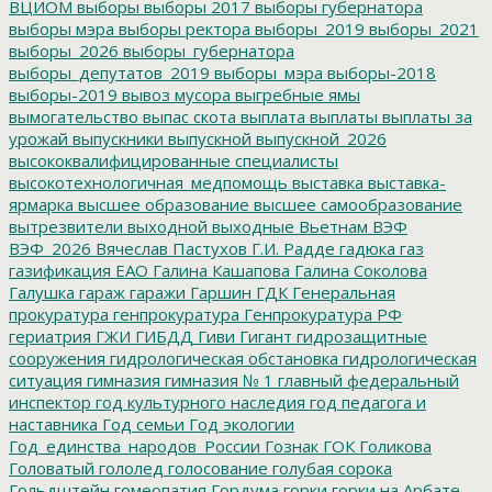
ВЦИОМ
выборы
выборы 2017
выборы губернатора
выборы мэра
выборы ректора
выборы_2019
выборы_2021
выборы_2026
выборы_губернатора
выборы_депутатов_2019
выборы_мэра
выборы-2018
выборы-2019
вывоз мусора
выгребные ямы
вымогательство
выпас скота
выплата
выплаты
выплаты за
урожай
выпускники
выпускной
выпускной_2026
высококвалифицированные специалисты
высокотехнологичная_медпомощь
выставка
выставка-
ярмарка
высшее образование
высшее самообразование
вытрезвители
выходной
выходные
Вьетнам
ВЭФ
ВЭФ_2026
Вячеслав Пастухов
Г.И. Радде
гадюка
газ
газификация ЕАО
Галина Кашапова
Галина Соколова
Галушка
гараж
гаражи
Гаршин
ГДК
Генеральная
прокуратура
генпрокуратура
Генпрокуратура РФ
гериатрия
ГЖИ
ГИБДД
Гиви
Гигант
гидрозащитные
сооружения
гидрологическая обстановка
гидрологическая
ситуация
гимназия
гимназия № 1
главный федеральный
инспектор
год культурного наследия
год педагога и
наставника
Год семьи
Год экологии
Год_единства_народов_России
Гознак
ГОК
Голикова
Головатый
гололед
голосование
голубая сорока
Гольдштейн
гомеопатия
Гордума
горки
горки на Арбате