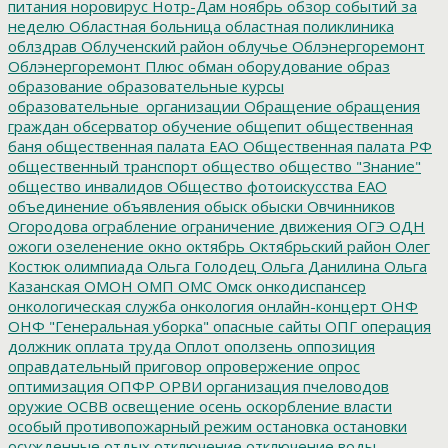
питания
норовирус
Нотр-Дам
ноябрь
обзор событий за
неделю
Областная больница
областная поликлиника
облздрав
Облученский район
облучье
Облэнергоремонт
Облэнергоремонт Плюс
обман
оборудование
образ
образование
образовательные курсы
образовательные_организации
Обращение
обращения
граждан
обсерватор
обучение
общепит
общественная
баня
общественная палата ЕАО
Общественная палата РФ
общественный транспорт
общество
общество "Знание"
общество инвалидов
Общество фотоискусства ЕАО
объединение
объявления
обыск
обыски
Овчинников
Огородова
ограбление
ограничение движения
ОГЭ
ОДН
ожоги
озеленение
окно
октябрь
Октябрьский район
Олег
Костюк
олимпиада
Ольга Голодец
Ольга Данилина
Ольга
Казанская
ОМОН
ОМП
ОМС
Омск
онкодиспансер
онкологическая служба
онкология
онлайн-концерт
ОНФ
ОНФ "Генеральная уборка"
опасные сайты
ОПГ
операция
должник
оплата труда
Оплот
оползень
оппозиция
оправдательный приговор
опровержение
опрос
оптимизация
ОПФР
ОРВИ
организация пчеловодов
оружие
ОСВВ
освещение
осень
оскорбление власти
особый противопожарный режим
остановка
остановки
осужденные
отдых
отключение
отключение воды