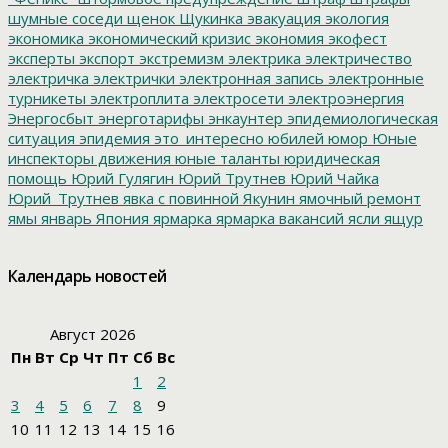
шумные соседи
щенок
Щукинка
эвакуация
экология
экономика
экономический кризис
экономия
экофест
эксперты
экспорт
экстремизм
электрика
электричество
электричка
электрички
электронная запись
электронные
турникеты
электроплита
электросети
электроэнергия
Энергосбыт
энерготарифы
энкаунтер
эпидемиологическая
ситуация
эпидемия
это_интересно
юбилей
юмор
Юные
инспекторы движения
юные таланты
юридическая
помощь
Юрий Гулягин
Юрий Трутнев
Юрий Чайка
Юрий_Трутнев
явка с повинной
Якунин
ямочный ремонт
ямы
январь
Япония
ярмарка
ярмарка вакансий
ясли
ящур
Календарь новостей
Август 2026
Пн
Вт
Ср
Чт
Пт
Сб
Вс
1
2
3
4
5
6
7
8
9
10
11
12
13
14
15
16