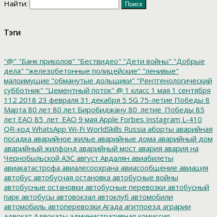
Найти:
Тэги
"@"
"Банк приколов"
"Бествидео"
"Дети войны"
"Добрые
дела"
"железобетонные полицейские"
"ленивые"
малоимущие
"обманутые дольщики"
"Рентгенологический
субботник"
"Цементный поток"
@
1 класс
1 мая
1 сентября
112
2018
23 февраля
31 декабря
5
5G
75-летие Победы
8
Марта
80 лет
80 лет Биробиджану
80_летие_Победы
85
лет ЕАО
85_лет_ЕАО
9 мая
Apple
Forbes
Instagram
L-410
QR-код
WhatsApp
Wi-Fi
WorldSkills Russia
аборты
аварийная
посадка
аварийное жилье
аварийные дома
аварийный дом
аварийный жилфонд
аварийный мост
авария
авария на
Чернобыльской АЭС
август
Авдалян
авиабилеты
авиакатастрофа
авиалесоохрана
авиасообщение
авиация
автобус
автобусная остановка
автобусные войны
автобусные остановки
автобусные перевозки
автобусный
парк
автобусы
автовокзал
автоклуб
автомобили
автомобиль
автоперевозки
Агада
агитпоезд
аграрии
адвокат
Адвокаты
административная комиссия