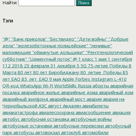
Найти:
Тэги
"@"
"Банк приколов"
"Бествидео"
"Дети войны"
"Добрые
дела"
"железобетонные полицейские"
"ленивые"
малоимущие
"обманутые дольщики"
"Рентгенологический
субботник"
"Цементный поток"
@
1 класс
1 мая
1 сентября
112
2018
23 февраля
31 декабря
5
5G
75-летие Победы
8
Марта
80 лет
80 лет Биробиджану
80_летие_Победы
85
лет ЕАО
85_лет_ЕАО
9 мая
Apple
Forbes
Instagram
L-410
QR-код
WhatsApp
Wi-Fi
WorldSkills Russia
аборты
аварийная
посадка
аварийное жилье
аварийные дома
аварийный дом
аварийный жилфонд
аварийный мост
авария
авария на
Чернобыльской АЭС
август
Авдалян
авиабилеты
авиакатастрофа
авиалесоохрана
авиасообщение
авиация
автобус
автобусная остановка
автобусные войны
автобусные остановки
автобусные перевозки
автобусный
парк
автобусы
автовокзал
автоклуб
автомобили