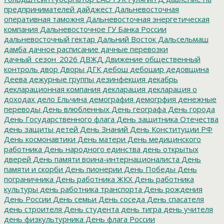
предпринимателей
дайджест
Дальневосточная
оперативная таможня
Дальневосточная энергетическая
компания
Дальневосточное ГУ Банка России
дальневосточный гектар
Дальний Восток
Дальсельмаш
дамба
дачное расписание
дачные перевозки
дачный_сезон_2026
ДВЖД
Движение общественный
контроль
двор
Дворы
ДГК
дебош
дебошир
дедовщина
Деева
дежурные группы
дезинфекция
декабрь
декларационная компания
декларация
декларация о
доходах
дело Ельчина
демография
демогрфия
денежные
переводы
День влюбленных
День географа
День города
День Государственного флага
День защитника Отечества
день защиты детей
День Знаний
День Конституции РФ
День космонавтики
День матери
День медицинского
работника
День народного единства
день открытых
дверей
День памяти воина-интернационалиста
День
памяти и скорби
День пионерии
День Победы
День
пограничника
День работника ЖКХ
День работника
культуры
день работника транспорта
День рождения
День России
День семьи
День соседа
День спасателя
день строителя
День студента
день тигра
день учителя
день физкультурника
День флага России