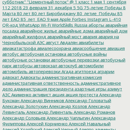
субботник"
"Цементный поток"
@
1 класс
1 мая
1 сентября
112
2018
23 февраля
31 декабря
5
5G
75-летие Победы
8
Марта
80 лет
80 лет Биробиджану
80_летие_Победы
85
лет ЕАО
85_лет_ЕАО
9 мая
Apple
Forbes
Instagram
L-410
QR-код
WhatsApp
Wi-Fi
WorldSkills Russia
аборты
аварийная
посадка
аварийное жилье
аварийные дома
аварийный дом
аварийный жилфонд
аварийный мост
авария
авария на
Чернобыльской АЭС
август
Авдалян
авиабилеты
авиакатастрофа
авиалесоохрана
авиасообщение
авиация
автобус
автобусная остановка
автобусные войны
автобусные остановки
автобусные перевозки
автобусный
парк
автобусы
автовокзал
автоклуб
автомобили
автомобиль
автоперевозки
Агада
агитпоезд
аграрии
адвокат
Адвокаты
административная комиссия
административная ответственность
административное
дело
администрация президента
азартные игры
азимут
АЗС
Акименко
активист
акция
акция протеста
Александр
Буксман
Александр Винников
Александр Головатый
Александр Золотухин
Александр Козлов
Александр
Левинталь
Александр Ливенталь
Александр Романов
Александр Соловьев
Александр Чаплыгин
Александра
Филиппова
Алексей Корниенко
Алексей Навальный
Алексей Хозяйский
Алексей Черный
Алеппо
алименты