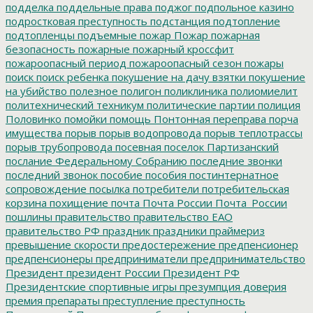
подделка
поддельные права
поджог
подпольное казино
подростковая преступность
подстанция
подтопление
подтопленцы
подъемные
пожар
Пожар
пожарная
безопасность
пожарные
пожарный кроссфит
пожароопасный период
пожароопасный сезон
пожары
поиск
поиск ребенка
покушение на дачу взятки
покушение
на убийство
полезное
полигон
поликлиника
полиомиелит
политехнический техникум
политические партии
полиция
Половинко
помойки
помощь
Понтонная переправа
порча
имущества
порыв
порыв водопровода
порыв теплотрассы
порыв трубопровода
посевная
поселок Партизанский
послание Федеральному Собранию
последние звонки
последний звонок
пособие
пособия
постинтернатное
сопровождение
посылка
потребители
потребительская
корзина
похищение
почта
Почта России
Почта_России
пошлины
правительство
правительство ЕАО
правительство РФ
праздник
праздники
праймериз
превышение скорости
предостережение
предпенсионер
предпенсионеры
предприниматели
предпринимательство
Президент
президент России
Президент РФ
Президентские спортивные игры
презумпция доверия
премия
препараты
преступление
преступность