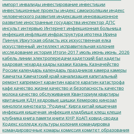
импорт
инвалиды
инвестирование
инвестиции
инвестиционные проекты
индекс самоизоляции
индекс
человеческого развития
индексация
инновационное
развитие
иностранные государства
инспектор ДПС
инсульт
интервью
Интернет
инфекционная больница
инфекция
инфляция
инфраструктура
ипотека
Ирина
Пинчук
Иркутская область
иск
искусственная елка
искусственный_интеллект
исправительная колония
исследование
история
Итоги-2017
июль
июнь
июнь_2026
кабель линии электропередачи
кадетский бал
кадеты
кадровая чехарда
кадры
казаки
Казань
Казначейство
России
календарь
календарь праздников
камера
камеры
Камчатка
Камчатский край
канализация
капитальный
ремонт
капремонт
карантин
карате
каратин
катастрофа
кафе
качество жизни
качество и безопасность
качество
молока
качество обслуживания
Кванториум
квартиры
квитанция
КДН
кедровые шишки
Кемерово
кинозал
кинологи
кинотеатр "Родина"
Кирга
китай
кишечная
инфекция
кишечная_инфекция
кладбище
клещ
клещи
клубника
книга памяти
книги
КНР
КоАП
ковид-сводка
Кодекс
колледж культуры
колония
командировка
командировочные
комары
комиссия
комитет образования