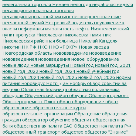
нелегальная торговля
Немаев
непогода
нерабочая неделя
несанкционированная_торговля
несанкционированный_митинг
несовершеннолетние
несчастный случай
Нетрезвый водитель
неуважение к
власти
неформальная занятость
нефть
Нижнеленинский
пункт пропуска
Николаевка
николаевка_памятник
Николаевская районная больница
Николай Канделя
никотин
НК РФ
НКО
НКО «РОКР»
Новая звезда
Новгородская область
нововвведение
нововведение
нововведениея
нововведения
новое_оборудование
новые люди
новые маршруты
Новый год
новый год_2021
новый год_2022
новый год_2024
новый учебный год
новый_год_2024
новый_год_2025
новый_год_2026
нормы
питания
норовирус
Нотр-Дам
ноябрь
обзор событий за
неделю
Областная больница
областная поликлиника
облздрав
Облученский район
облучье
Облэнергоремонт
Облэнергоремонт Плюс
обман
оборудование
образ
образование
образовательные курсы
образовательные_организации
Обращение
обращения
граждан
обсерватор
обучение
общепит
общественная
баня
общественная палата ЕАО
Общественная палата РФ
общественный транспорт
общество
общество "Знание"