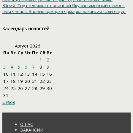
Юрий_Трутнев
явка с повинной
Якунин
ямочный ремонт
ямы
январь
Япония
ярмарка
ярмарка вакансий
ясли
ящур
Календарь новостей
Август 2026
Пн
Вт
Ср
Чт
Пт
Сб
Вс
1
2
3
4
5
6
7
8
9
10
11
12
13
14
15
16
17
18
19
20
21
22
23
24
25
26
27
28
29
30
31
« Июл
О НАС
ВАКАНСИИ