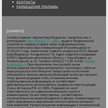
КОНТАКТЫ
РАЗМЕЩЕНИЕ РЕКЛАМЫ
[counters]
Сетевое издание «Время Биробиджана». Свидетельство о
регистрации
СМИ ЭЛ № ФС 77 - 68811
выдано Федеральной
службой по надзору в сфере связи, информационных
технологий и массовых коммуникаций (Роскомнадзор) от
07.03.2017 года. Заместитель главного редактора ООО «Время
Биробиджана»: Кондратенко Т.В. Адрес издателя и редакции:
679015, Еврейская автономная область, г. Биробиджан, ул.
Физкультурная, д. 26. Телефон (42622) 2-17-85. E-mail:
vremya-
bir@yandex.ru
При перепечатке текстов либо ином
использовании текстовых материалов с настоящего сайта на
иных ресурсах в сети Интернет гиперссылка на источник
обязательна. Мнение авторов публикаций не всегда отражает
точку зрения редакции. Если, по вашему мнению,
опубликованная информация не соответствует
действительности, воспользуйтесь правом на ответ в порядке
статьи 46 Закона РФ «О СМИ». Редакция не несет
ответственность за содержание внешних ссылок и
комментариев. За них ответственны, соответственно,
исключительно их правообладатели и авторы. Комментарии на
сайте приравнены к выражению личного мнения интернет-
пользователей. Распространение информации о политической,