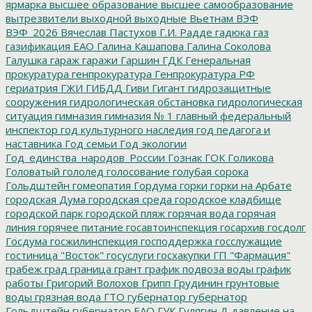
ярмарка
высшее образование
высшее самообразование
вытрезвители
выходной
выходные
Вьетнам
ВЭФ
ВЭФ_2026
Вячеслав Пастухов
Г.И. Радде
гадюка
газ
газификация ЕАО
Галина Кашапова
Галина Соколова
Галушка
гараж
гаражи
Гаршин
ГДК
Генеральная
прокуратура
генпрокуратура
Генпрокуратура РФ
гериатрия
ГЖИ
ГИБДД
Гиви
Гигант
гидрозащитные
сооружения
гидрологическая обстановка
гидрологическая
ситуация
гимназия
гимназия № 1
главный федеральный
инспектор
год культурного наследия
год педагога и
наставника
Год семьи
Год экологии
Год_единства_народов_России
Гознак
ГОК
Голикова
Головатый
гололед
голосование
голубая сорока
Гольдштейн
гомеопатия
Гордума
горки
горки на Арбате
городская Дума
городская среда
городское кладбище
городской парк
городской пляж
горячая вода
горячая
линия
горячее питание
госавтоинспекция
госархив
госдолг
Госдума
госжилинспекция
господдержка
госслужащие
гостиница "Восток"
госуслуги
госхакупки
ГП "Фармация"
грабеж
град
граница
грант
график подвоза воды
график
работы
Григорий Волохов
Грипп
Грудинин
грунтовые
воды
грязная вода
ГТО
губернатор
губернатор
Гольдштейн
губернатор ЕАО
ГУК
Гулягин
Д
давление на