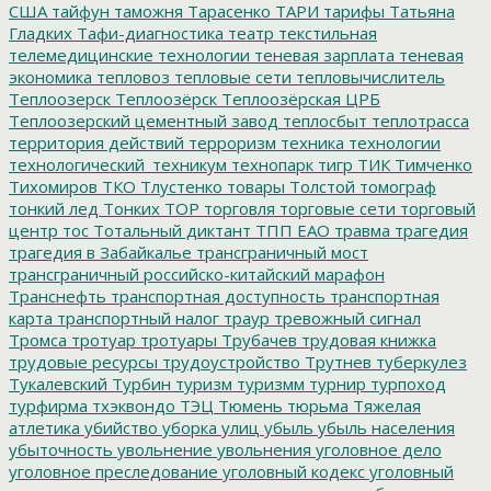
США
тайфун
таможня
Тарасенко
ТАРИ
тарифы
Татьяна
Гладких
Тафи-диагностика
театр
текстильная
телемедицинские технологии
теневая зарплата
теневая
экономика
тепловоз
тепловые сети
тепловычислитель
Теплоозерск
Теплоозёрск
Теплоозёрская ЦРБ
Теплоозерский цементный завод
теплосбыт
теплотрасса
территория действий
терроризм
техника
технологии
технологический_техникум
технопарк
тигр
ТИК
Тимченко
Тихомиров
ТКО
Тлустенко
товары
Толстой
томограф
тонкий лед
Тонких
ТОР
торговля
торговые сети
торговый
центр
тос
Тотальный диктант
ТПП ЕАО
травма
трагедия
трагедия в Забайкалье
трансграничный мост
трансграничный российско-китайский марафон
Транснефть
транспортная доступность
транспортная
карта
транспортный налог
траур
тревожный сигнал
Тромса
тротуар
тротуары
Трубачев
трудовая книжка
трудовые ресурсы
трудоустройство
Трутнев
туберкулез
Тукалевский
Турбин
туризм
туризмм
турнир
турпоход
турфирма
тхэквондо
ТЭЦ
Тюмень
тюрьма
Тяжелая
атлетика
убийство
уборка улиц
убыль
убыль населения
убыточность
увольнение
увольнения
уголовное дело
уголовное преследование
уголовный кодекс
уголовный