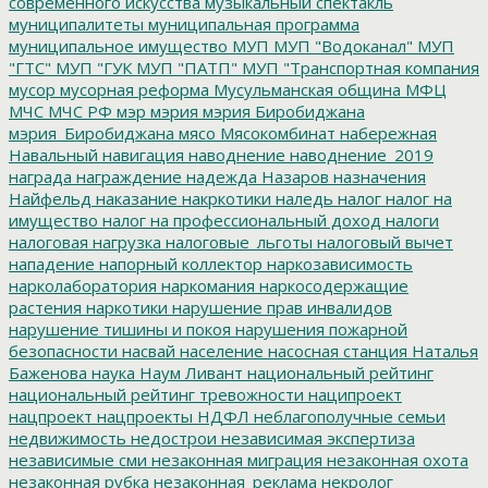
современного искусства
музыкальный спектакль
муниципалитеты
муниципальная программа
муниципальное имущество
МУП
МУП "Водоканал"
МУП
"ГТС"
МУП "ГУК
МУП "ПАТП"
МУП "Транспортная компания
мусор
мусорная реформа
Мусульманская община
МФЦ
МЧС
МЧС РФ
мэр
мэрия
мэрия Биробиджана
мэрия_Биробиджана
мясо
Мясокомбинат
набережная
Навальный
навигация
наводнение
наводнение_2019
награда
награждение
надежда
Назаров
назначения
Найфельд
наказание
накркотики
наледь
налог
налог на
имущество
налог на профессиональный доход
налоги
налоговая нагрузка
налоговые_льготы
налоговый вычет
нападение
напорный коллектор
наркозависимость
нарколаборатория
наркомания
наркосодержащие
растения
наркотики
нарушение прав инвалидов
нарушение тишины и покоя
нарушения пожарной
безопасности
насвай
население
насосная станция
Наталья
Баженова
наука
Наум Ливант
национальный рейтинг
национальный рейтинг тревожности
наципроект
нацпроект
нацпроекты
НДФЛ
неблагополучные семьи
недвижимость
недострои
независимая экспертиза
независимые сми
незаконная миграция
незаконная охота
незаконная рубка
незаконная_реклама
некролог