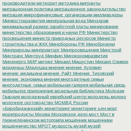
производители
метеорит
методика
мигранты
миграционная политика
миграционное законодательство
миграция
микрофинансовые_организации
миллиардеры
Минвостокразвития
минеральная вода
Минздрав
минимальный размер заработной платы
минирование
министерство образования и науки РФ
Министерство
просвещения
министр природных ресурсов
Министр
строительства и ЖКХ
Минобороны РФ
Минобрнауки
Минприроды
минпромторг
Минпросвещения
Минстрой
Минтранс
Минтруд
Минфин
Минэкономразвития
Минэнерго
МИР
митинг
Михаил Мишустин
Михаил Озимок
младенцы
Младушка
мнение
мнение_Кузовин
мнение_медицина
мнение_Райт
Мнение_Тиховский
мнение_экономика
мнения
многодетные семьи
многодетные_семьи
мобильная галерея
мобильная связь
мобильное приложение
модельная библиотека
Молодая
Гвардия
молодежный еврейский центр
молодежь
молоко
молочное скотоводство
МОМВД России
«Биробиджанский»
мониторинг
мониторинг цен
морг
морепродукты
Москва
Московское дело
мост
Мост в
Нижнеленинском
мотопомпа
мошенник
мошенники
мошенничество
МРОТ
мудрость
музей
музей