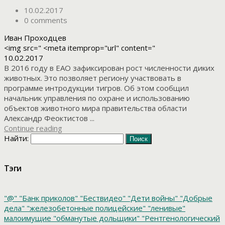
10.02.2017
0 comments
Иван Проходцев
<img src=" <meta itemprop="url" content="
10.02.2017
В 2016 году в ЕАО зафиксирован рост численности диких
животных. Это позволяет региону участвовать в
программе интродукции тигров. Об этом сообщил
начальник управления по охране и использованию
объектов животного мира правительства области
Александр Феоктистов ...
Continue reading
Найти:
Тэги
"@"
"Банк приколов"
"Бествидео"
"Дети войны"
"Добрые
дела"
"железобетонные полицейские"
"ленивые"
малоимущие
"обманутые дольщики"
"Рентгенологический