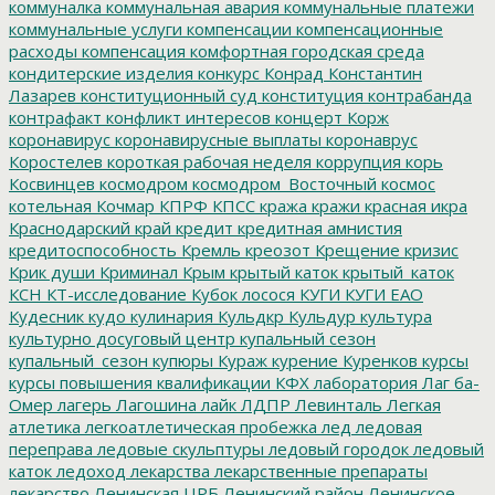
коммуналка
коммунальная авария
коммунальные платежи
коммунальные услуги
компенсации
компенсационные
расходы
компенсация
комфортная городская среда
кондитерские изделия
конкурс
Конрад
Константин
Лазарев
конституционный суд
конституция
контрабанда
контрафакт
конфликт интересов
концерт
Корж
коронавирус
коронавирусные выплаты
коронаврус
Коростелев
короткая рабочая неделя
коррупция
корь
Косвинцев
космодром
космодром_Восточный
космос
котельная
Кочмар
КПРФ
КПСС
кража
кражи
красная икра
Краснодарский край
кредит
кредитная амнистия
кредитоспособность
Кремль
креозот
Крещение
кризис
Крик души
Криминал
Крым
крытый каток
крытый_каток
КСН
КТ-исследование
Кубок лосося
КУГИ
КУГИ ЕАО
Кудесник
кудо
кулинария
Кульдкр
Кульдур
культура
культурно досуговый центр
купальный сезон
купальный_сезон
купюры
Кураж
курение
Куренков
курсы
курсы повышения квалификации
КФХ
лаборатория
Лаг ба-
Омер
лагерь
Лагошина
лайк
ЛДПР
Левинталь
Легкая
атлетика
легкоатлетическая пробежка
лед
ледовая
переправа
ледовые скульптуры
ледовый городок
ледовый
каток
ледоход
лекарства
лекарственные препараты
лекарство
Ленинская ЦРБ
Ленинский район
Ленинское