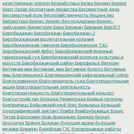
качественные дороги
безработица
белка
бензин
Беринг
Берл Лазар
бесплатные лекарства
Бессмертные дела
Бессмертный полк
бесхозяйственность
бешенство
библиотека
бизнес
бизнес без поддержки
бизнес-
омбудсмен
биометрия
Бира
Биракан
Бирария
БирЗСТ
Биробидажан
Биробиджан
Биробиджан-2
Биробиджанская воспитательная колония
Биробиджанская таможня
Биробиджанская ТЭЦ
Биробиджанский Арбат
Биробиджанский военный
гарнизонный суд
Биробиджанский колледж культуры и
искусств
Биробиджанский район
Бирофельд
биткоин
битумная яма
битумная_яма
битумное болото
битумные
ямы
Благовещенск
Благовещенский кафедральный собор
Благословенное
благотворитель года
благотворительная
акция
благотворительная деятельность
благотворительность
благотворительный концерт
благоустройство
Блокада Ленинграда
боевые патроны
боеприпасы
Бойцовский клуб
бокс
больница
большой
этнографический диктант
бомба
бомбоубежище
Борис
Титов
Борохович
брак
браконьер
Бридер
брусит
брусчатка
Брянск
Будукан
будущие врачи
будущие
медики
Бумагин
Бурейская ГЭС
буровзрывные работы