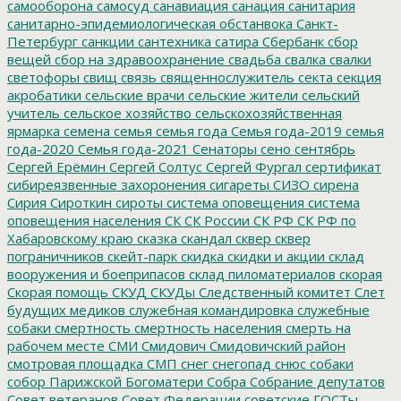
самооборона
самосуд
санавиация
санация
санитария
санитарно-эпидемиологическая обстанвока
Санкт-
Петербург
санкции
сантехника
сатира
Сбербанк
сбор
вещей
сбор на здравоохранение
свадьба
свалка
свалки
светофоры
свищ
связь
священнослужитель
секта
секция
акробатики
сельские врачи
сельские жители
сельский
учитель
сельское хозяйство
сельскохозяйственная
ярмарка
семена
семья
семья года
Семья года-2019
семья
года-2020
Семья года-2021
Сенаторы
сено
сентябрь
Сергей Ерёмин
Сергей Солтус
Сергей Фургал
сертификат
сибиреязвенные захоронения
сигареты
СИЗО
сирена
Сирия
Сироткин
сироты
система оповещения
система
оповещения населения
СК
СК России
СК РФ
СК РФ по
Хабаровскому краю
сказка
скандал
сквер
сквер
пограничников
скейт-парк
скидка
скидки и акции
склад
вооружения и боеприпасов
склад пиломатериалов
скорая
Скорая помощь
СКУД
СКУДы
Следственный комитет
Слет
будущих медиков
служебная командировка
служебные
собаки
смертность
смертность населения
смерть на
рабочем месте
СМИ
Смидович
Смидовичский район
смотровая площадка
СМП
снег
снегопад
снюс
собаки
собор Парижской Богоматери
Собра
Собрание депутатов
Совет ветеранов
Совет Федерации
советские ГОСТы