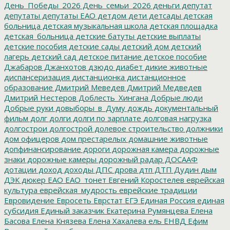
День_Победы_2026
День_семьи_2026
деньги
депутат
депутаты
депутаты ЕАО
детдом
дети
детсады
детская
больница
детская музыкальная школа
детская площадка
детская_больница
детские батуты
детские выплаты
детские пособия
детские сады
детский дом
детский
лагерь
детский сад
детское питание
детское пособие
Джабаров
Джанхотов
дзюдо
диабет
дикие животные
диспансеризация
дистанционка
дистанционное
образование
Дмитрий Меведев
Дмитрий Медведев
Дмитрий Нестеров
Доблесть_Хингана
Добрые люди
Добрые руки
довыборы_в_Думу
дождь
документальный
фильм
долг
долги
долги по зарплате
долговая нагрузка
долгострои
долгострой
долевое строительство
должники
дом офицеров
дом престарелых
домашние животные
допфинансирование
дороги
дорожная камера
дорожные
знаки
дорожные камеры
дорожный радар
ДОСААФ
дотации
доход
доходы
ДПС
дрова
дтп
ДТП
Дудин
дым
ДЭК
дюкер
ЕАО
ЕАО_тонет
Евгений Коростелев
еврейская
культура
еврейская_мудрость
еврейские традиции
Евровидение
Евросеть
Еврстат
ЕГЭ
Единая Россия
единая
субсидия
Единый заказчик
Екатерина Румянцева
Елена
Басова
Елена Князева
Елена Хахалева
ель
ЕНВД
Ефим