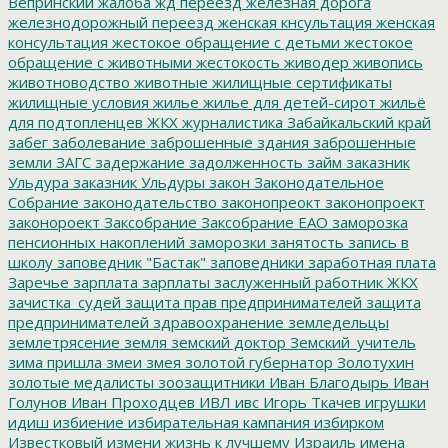
Вепринский
жалоба
жд переезд
железная дорога
железнодорожный переезд
женская кнсультация
женская
консультация
жестокое обращение с детьми
жестокое
обращение с животными
жестокость
живодер
живопись
животноводство
животные
жилищные сертификаты
жилищные условия
жилье
жилье для детей-сирот
жильё
для подтопленцев
ЖКХ
журналистика
Забайкальский край
забег
заболевание
заброшенные здания
заброшенные
земли
ЗАГС
задержание
задолженность
займ
заказник
Ульдура
заказник Ульдуры
закон
Законодательное
Собрание
законодательство
законопреокт
законопроект
законороект
Заксобрание
Заксобрание ЕАО
заморозка
пенсионных накоплений
заморозки
занятость
запись в
школу
заповедник "Бастак"
заповедники
заработная плата
Заречье
зарплата
зарплаты
заслуженный работник ЖКХ
зачистка_судей
защита прав предпринимателей
защита
предпринимателей
здравоохранение
земледельцы
землетрясение
земля
земский доктор
Земский_учитель
зима пришла
змеи
змея
золотой губернатор
Золотухин
золотые медалисты
зоозащитники
Иван Благодырь
Иван
Голунов
Иван Проходцев
ИВЛ
ивс
Игорь Ткачев
игрушки
идиш
избиение
избирательная кампания
избирком
Известковый
измени жизнь к лучшему
Израиль
имена