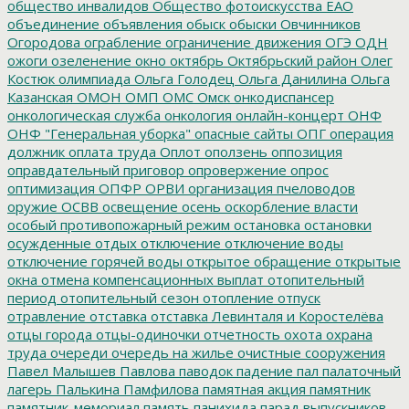
общество инвалидов
Общество фотоискусства ЕАО
объединение
объявления
обыск
обыски
Овчинников
Огородова
ограбление
ограничение движения
ОГЭ
ОДН
ожоги
озеленение
окно
октябрь
Октябрьский район
Олег
Костюк
олимпиада
Ольга Голодец
Ольга Данилина
Ольга
Казанская
ОМОН
ОМП
ОМС
Омск
онкодиспансер
онкологическая служба
онкология
онлайн-концерт
ОНФ
ОНФ "Генеральная уборка"
опасные сайты
ОПГ
операция
должник
оплата труда
Оплот
оползень
оппозиция
оправдательный приговор
опровержение
опрос
оптимизация
ОПФР
ОРВИ
организация пчеловодов
оружие
ОСВВ
освещение
осень
оскорбление власти
особый противопожарный режим
остановка
остановки
осужденные
отдых
отключение
отключение воды
отключение горячей воды
открытое обращение
открытые
окна
отмена компенсационных выплат
отопительный
период
отопительный сезон
отопление
отпуск
отравление
отставка
отставка Левинталя и Коростелёва
отцы города
отцы-одиночки
отчетность
охота
охрана
труда
очереди
очередь на жилье
очистные сооружения
Павел Малышев
Павлова
паводок
падение
пал
палаточный
лагерь
Палькина
Памфилова
памятная акция
памятник
памятник-мемориал
память
панихида
парад выпускников