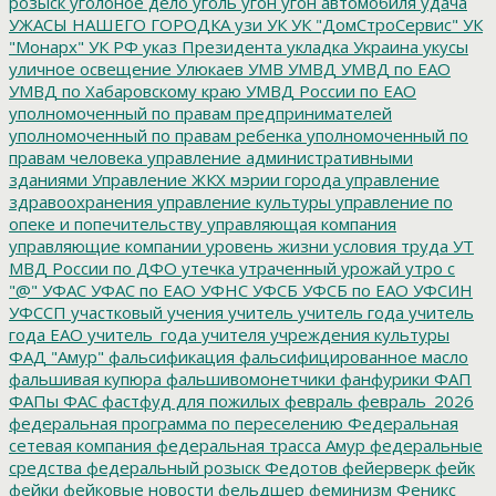
розыск
уголоное дело
уголь
угон
угон автомобиля
удача
УЖАСЫ НАШЕГО ГОРОДКА
узи
УК
УК "ДомСтроСервис"
УК
"Монарх"
УК РФ
указ Президента
укладка
Украина
укусы
уличное освещение
Улюкаев
УМВ
УМВД
УМВД по ЕАО
УМВД по Хабаровскому краю
УМВД России по ЕАО
уполномоченный по правам предпринимателей
уполномоченный по правам ребенка
уполномоченный по
правам человека
управление административными
зданиями
Управление ЖКХ мэрии города
управление
здравоохранения
управление культуры
управление по
опеке и попечительству
управляющая компания
управляющие компании
уровень жизни
условия труда
УТ
МВД России по ДФО
утечка
утраченный урожай
утро с
"@"
УФАС
УФАС по ЕАО
УФНС
УФСБ
УФСБ по ЕАО
УФСИН
УФССП
участковый
учения
учитель
учитель года
учитель
года ЕАО
учитель_года
учителя
учреждения культуры
ФАД "Амур"
фальсификация
фальсифицированное масло
фальшивая купюра
фальшивомонетчики
фанфурики
ФАП
ФАПы
ФАС
фастфуд для пожилых
февраль
февраль_2026
федеральная программа по переселению
Федеральная
сетевая компания
федеральная трасса Амур
федеральные
средства
федеральный розыск
Федотов
фейерверк
фейк
фейки
фейковые новости
фельдшер
феминизм
Феникс