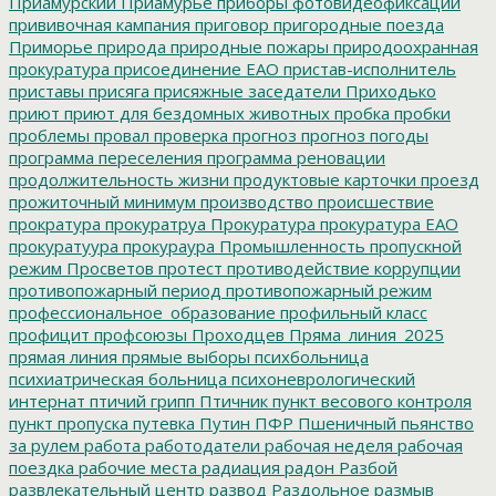
Приамурский
Приамурье
приборы фотовидеофиксации
прививочная кампания
приговор
пригородные поезда
Приморье
природа
природные пожары
природоохранная
прокуратура
присоединение ЕАО
пристав-исполнитель
приставы
присяга
присяжные заседатели
Приходько
приют
приют для бездомных животных
пробка
пробки
проблемы
провал
проверка
прогноз
прогноз погоды
программа переселения
программа реновации
продолжительность жизни
продуктовые карточки
проезд
прожиточный минимум
производство
происшествие
прократура
прокуратруа
Прокуратура
прокуратура ЕАО
прокуратуура
прокураура
Промышленность
пропускной
режим
Просветов
протест
противодействие коррупции
противопожарный период
противопожарный режим
профессиональное_образование
профильный класс
профицит
профсоюзы
Проходцев
Пряма_линия_2025
прямая линия
прямые выборы
психбольница
психиатрическая больница
психоневрологический
интернат
птичий грипп
Птичник
пункт весового контроля
пункт пропуска
путевка
Путин
ПФР
Пшеничный
пьянство
за рулем
работа
работодатели
рабочая неделя
рабочая
поездка
рабочие места
радиация
радон
Разбой
развлекательный центр
развод
Раздольное
размыв