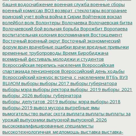
башня
водоснабжение
военная служба
военные сборы
военный комиссар
ВОЗ
возврат_стеклотары
возгорание
воинский учет
война
война в Сирии
Войтенков
вокзал
волейбол
волк
Волонтеры
Волочаевка
Волочаевская битва
Волочаевский бой
вольная борьба
Ворожбит
Воропаева
воспитательная колония
воспоминания
Востокцемент
Восточный военный округ
Восточный экономический
форум
врач
врачебные ошибки
врачи
вредные привычки
временные трубопроводы
Время Биробиджана
всемирный фестиваль молодежи и студентов
Всероссийская перепись населения
Всероссийская
спартакиада пенсионеров
Всероссийский день ходьбы
Всероссийский конкурс
встреча_с_населением
ВТБъ
ВУЗ
ВЦИОМ
выборы
выборы 2017
выборы губернатора
выборы мэра
выборы ректора
выборы_2019
выборы_2021
выборы_2026
выборы_губернатора
выборы_депутатов_2019
выборы_мэра
выборы-2018
выборы-2019
вывоз мусора
выгребные ямы
вымогательство
выпас скота
выплата
выплаты
выплаты за
урожай
выпускники
выпускной
выпускной_2026
высококвалифицированные специалисты
высокотехнологичная_медпомощь
выставка
выставка-