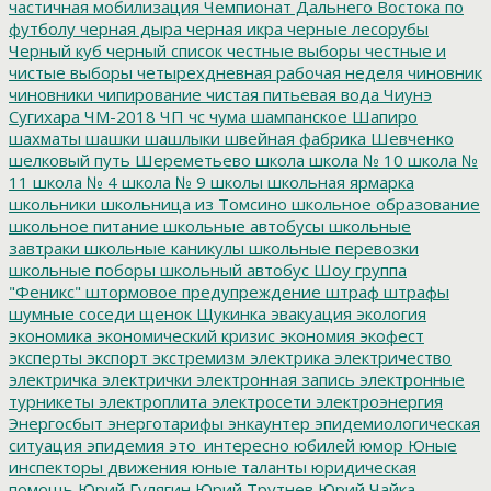
частичная мобилизация
Чемпионат Дальнего Востока по
футболу
черная дыра
черная икра
черные лесорубы
Черный куб
черный список
честные выборы
честные и
чистые выборы
четырехдневная рабочая неделя
чиновник
чиновники
чипирование
чистая питьевая вода
Чиунэ
Сугихара
ЧМ-2018
ЧП
чс
чума
шампанское
Шапиро
шахматы
шашки
шашлыки
швейная фабрика
Шевченко
шелковый путь
Шереметьево
школа
школа № 10
школа №
11
школа № 4
школа № 9
школы
школьная ярмарка
школьники
школьница из Томсино
школьное образование
школьное питание
школьные автобусы
школьные
завтраки
школьные каникулы
школьные перевозки
школьные поборы
школьный автобус
Шоу группа
"Феникс"
штормовое предупреждение
штраф
штрафы
шумные соседи
щенок
Щукинка
эвакуация
экология
экономика
экономический кризис
экономия
экофест
эксперты
экспорт
экстремизм
электрика
электричество
электричка
электрички
электронная запись
электронные
турникеты
электроплита
электросети
электроэнергия
Энергосбыт
энерготарифы
энкаунтер
эпидемиологическая
ситуация
эпидемия
это_интересно
юбилей
юмор
Юные
инспекторы движения
юные таланты
юридическая
помощь
Юрий Гулягин
Юрий Трутнев
Юрий Чайка