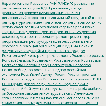
берегов
ракеты
Рамазанов
РАН
РАНХиГС
расписание
расписание автобусов
РДШ
реальные доходы
реанимация
ревизия
региональные финансы
региональный оператор
Региональный сосудистый центр
регистратура
регламент
регоператор
регоператор по тко
режим самоизоляции
резиновая квартира
резиновые
квартиры
рейд
рейинг
рейтинг
рейтинг_2026
реклама
реконструкция
ректор
религия
ремонт
ремонт дорог
реорганизация
реструктуризация
ресурсный центр
ресурсоснабжающая организация
РЖД
РИА Рейтинг
ритуальные услуги
рйтинг
рогатый скот
роддом
Родительский день
роды
рождаемость
Рождество
розыск
Ропотребнадзор
Росавиация
Росводресурсы
Росгвардия
Роскачество
Роскомнадзор
Росконтроль
Рослесхоз
Роспотребнадзор
россельхознадзор
российская
экономика
Российский Азимут
Россия
Росстат
рост цен
Ростислав Гольдштейн
Ростовская область
роуминг
РПЦ
РСПП
рубка деревьев
рубли
рубль
Рудное
ружье
рукопашный бой
Румянцева
Русская поляна
рыба
рыбалка
рыбоводные заводы
рынок труда
рысь
с. Ленинское
сага_налоговый_гнет
Сад памяти
сальмонеллез
Самбери
самбо
самогон
самодеятельность
самозанятые
самолет