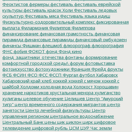
Феоктистов
фермеры
фестиваль
фестиваль еврейской
культуры
фестиваль красок Холи
Фестиваль ледовых
скульптур
Фестиваль мяса
Фестиваль языка идиш
Физкультурно-оздоровительный комплекс
фиксированная
выплата
Филармония
Филиппов
Филиппова
финансирование
финансовая грамотность
финансовая
пирамида
финансовые пирамиды
финансовый омбудсмен
финансы
Фишман
флешмоб
флюорограф
флюорография
ФНС
фобия
ФОКОТ
фонд
Фонд кино
фонд_защитники_отечества
фонтаны
формирование
комфортной городской среды\
форум
фотовыставка
фотоискусство
фотохудожники
Франция
Фрейд
фрукты
ФСБ
ФСИН
ФСО
ФСС
ФССП
Фургал
футбол
Хабаровск
Хабаровский край
хлеб
хоккей
хоккей с мячом
хоккей с
шайбой
Холдоми
холодная вода
Холокост
Хорошавин
хранение наркотиков
хрустальная менора
хулиганство
хулиганы
целевое обучение
Целищев
Центр "Амурский
тигр"
центр временного содержания мигрантов
центр
занятости
Центр лечебной физкультуры
Центр
управления регионом
центральное водоснабжение
Центральный Банк
цены
цик
циклон
цирк
цифровое
телевидение
цифровой рубль
ЦСМ
ЦУР
Час земли