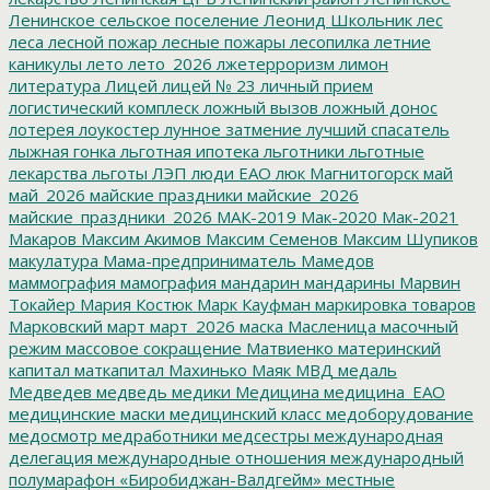
Ленинское сельское поселение
Леонид Школьник
лес
леса
лесной пожар
лесные пожары
лесопилка
летние
каникулы
лето
лето_2026
лжетерроризм
лимон
литература
Лицей
лицей № 23
личный прием
логистический комплеск
ложный вызов
ложный донос
лотерея
лоукостер
лунное затмение
лучший спасатель
лыжная гонка
льготная ипотека
льготники
льготные
лекарства
льготы
ЛЭП
люди ЕАО
люк
Магнитогорск
май
май_2026
майские праздники
майские_2026
майские_праздники_2026
МАК-2019
Мак-2020
Мак-2021
Макаров
Максим Акимов
Максим Семенов
Максим Шупиков
макулатура
Мама-предприниматель
Мамедов
маммография
мамография
мандарин
мандарины
Марвин
Токайер
Мария Костюк
Марк Кауфман
маркировка товаров
Марковский
март
март_2026
маска
Масленица
масочный
режим
массовое сокращение
Матвиенко
материнский
капитал
маткапитал
Махинько
Маяк
МВД
медаль
Медведев
медведь
медики
Медицина
медицина_ЕАО
медицинские маски
медицинский класс
медоборудование
медосмотр
медработники
медсестры
международная
делегация
международные отношения
международный
полумарафон «Биробиджан-Валдгейм»
местные