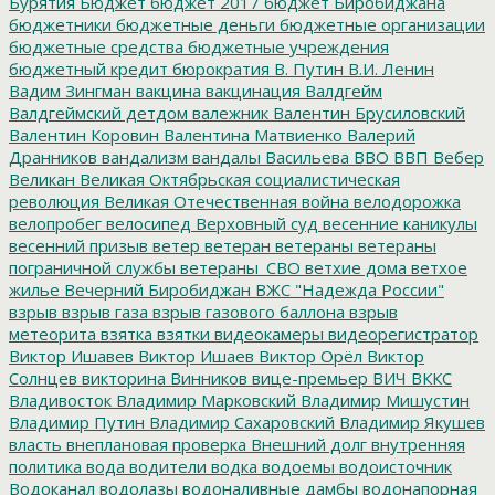
Бурятия
Бюджет
бюджет 2017
бюджет Биробиджана
бюджетники
бюджетные деньги
бюджетные организации
бюджетные средства
бюджетные учреждения
бюджетный кредит
бюрократия
В. Путин
В.И. Ленин
Вадим Зингман
вакцина
вакцинация
Валдгейм
Валдгеймский детдом
валежник
Валентин Брусиловский
Валентин Коровин
Валентина Матвиенко
Валерий
Дранников
вандализм
вандалы
Васильева
ВВО
ВВП
Вебер
Великан
Великая Октябрьская социалистическая
революция
Великая Отечественная война
велодорожка
велопробег
велосипед
Верховный суд
весенние каникулы
весенний призыв
ветер
ветеран
ветераны
ветераны
пограничной службы
ветераны_СВО
ветхие дома
ветхое
жилье
Вечерний Биробиджан
ВЖС "Надежда России"
взрыв
взрыв газа
взрыв газового баллона
взрыв
метеорита
взятка
взятки
видеокамеры
видеорегистратор
Виктор Ишавев
Виктор Ишаев
Виктор Орёл
Виктор
Солнцев
викторина
Винников
вице-премьер
ВИЧ
ВККС
Владивосток
Владимир Марковский
Владимир Мишустин
Владимир Путин
Владимир Сахаровский
Владимир Якушев
власть
внеплановая проверка
Внешний долг
внутренняя
политика
вода
водители
водка
водоемы
водоисточник
Водоканал
водолазы
водоналивные дамбы
водонапорная