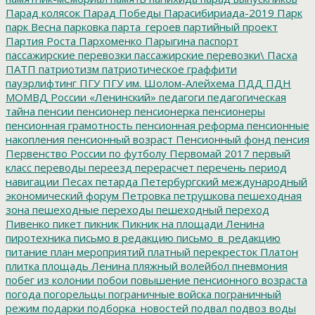
Парад колясок
Парад Победы
Парасибириада-2019
Парк
парк Весна
парковка
парта_героев
партийный проект
Партия Роста
Пархоменко
Парыгина
паспорт
пассажирские перевозки
пассажирские перевозки\
Пасха
ПАТП
патриотизм
патриотическое граффити
пауэрлифтинг
ПГУ
ПГУ им. Шолом-Алейхема
ПДД
ПДН
МОМВД России «Ленинский»
педагоги
педагогическая
тайна
пенсии
пенсионер
пенсионерка
пенсионеры
пенсионная грамотность
пенсионная реформа
пенсионные
накопления
пенсионный возраст
Пенсионный фонд
пенсия
Первенство России по футболу
Первомай 2017
первый
класс
переводы
переезд
перерасчет
перечень
период
навигации
Песах
петарда
Петербургский международный
экономический форум
Петровка
петрушкова
пешеходная
зона
пешеходные переходы
пешеходный переход
Пивенко
пикет
пикник
Пикник на площади Ленина
пиротехника
письмо в редакцию
письмо_в_редакцию
питание
план мероприятий
платный перекресток
Платон
плитка
площадь Ленина
пляжный волейбол
пневмония
побег из колонии
побои
повышение пенсионного возраста
погода
погорельцы
пограничные войска
пограничный
режим
подарки
подборка_новостей
подвал
подвоз воды