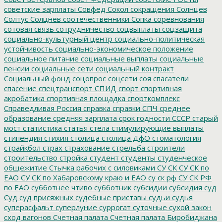
советские зарплаты
Совфед
Сокол
сокращения
Солнцев
Солтус
Солцнев
соотечественники
Сопка
соревнования
сотовая связь
сотрудничество
соцвыплаты
соцзащита
социально-культурный центр
социально-политическая
устойчивость
социально-экономическое положение
социальное питание
социальные выплаты
социальные
пенсии
социальные сети
социальный контракт
Социальный фонд
соцопрос
соцсети
соя
спасатели
спасение
спецтранспорт
СПИД
спорт
спортивная
акробатика
спортивная площадка
спорткомплекс
Справедливая Россия
справка
справки
СПЧ
среднее
образование
средняя зарплата
срок годности
СССР
старый
мост
статистика
статья
стела
стимулирующие выплаты
стипендия
стихия
столица
столица ДфО
стоматология
страйкбол
страх
страхование
стрельба
строители
строительство
стройка
студент
студенты
студенческое
общежитие
Стычка рабочих с силовиками
СУ СК
СУ СК по
ЕАО
СУ СК по Хабаровскому краю и ЕАО
су ск рф
СУ СК РФ
по ЕАО
субботнее чтиво
субботник
субсидии
субсидия
суд
Суд
суд присяжных
судебные приставы
судьи
судья
суперасфальт
суперлуние
суррогат
суточные
сухой закон
сход вагонов
Счетная палата
Счетная палата Биробиджана