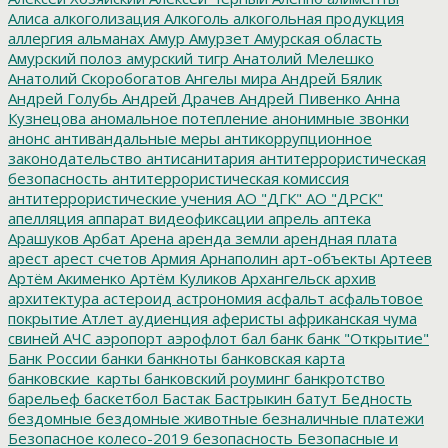
Алиса
алкоголизация
Алкоголь
алкогольная продукция
аллергия
альманах
Амур
Амурзет
Амурская область
Амурский полоз
амурский тигр
Анатолий Мелешко
Анатолий Скоробогатов
Ангелы мира
Андрей Бялик
Андрей Голубь
Андрей Драчев
Андрей Пивенко
Анна
Кузнецова
аномальное потепление
анонимные звонки
анонс
антивандальные меры
антикоррупционное
законодательство
антисанитария
антитеррористическая
безопасность
антитеррористическая комиссия
антитеррористические учения
АО "ДГК"
АО "ДРСК"
апелляция
аппарат видеофиксации
апрель
аптека
Арашуков
Арбат
Арена
аренда земли
арендная плата
арест
арест счетов
Армия
Арнаполин
арт-объекты
Артеев
Артём Акименко
Артём Куликов
Архангельск
архив
архитектура
астероид
астрономия
асфальт
асфальтовое
покрытие
Атлет
аудиенция
аферисты
африканская чума
свиней
АЧС
аэропорт
аэрофлот
бал
банк
банк "Открытие"
Банк России
банки
банкноты
банковская карта
банковские_карты
банковский роуминг
банкротство
барельеф
баскетбол
Бастак
Бастрыкин
батут
Бедность
бездомные
бездомные животные
безналичные платежи
Безопасное колесо-2019
безопасность
Безопасные и