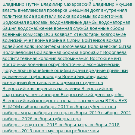
Владимир Путин
Владимир Сахаровский
Владимир Якушев
власть
внеплановая проверка
Внешний долг
внутренняя
политика
вода
водители
водка
водоемы
водоисточник
Водоканал
водолазы
водоналивные дамбы
водонапорная
башня
водоснабжение
военная служба
военные сборы
военный комиссар
ВОЗ
возврат_стеклотары
возгорание
воинский учет
война
война в Сирии
Войтенков
вокзал
волейбол
волк
Волонтеры
Волочаевка
Волочаевская битва
Волочаевский бой
вольная борьба
Ворожбит
Воропаева
воспитательная колония
воспоминания
Востокцемент
Восточный военный округ
Восточный экономический
форум
врач
врачебные ошибки
врачи
вредные привычки
временные трубопроводы
Время Биробиджана
всемирный фестиваль молодежи и студентов
Всероссийская перепись населения
Всероссийская
спартакиада пенсионеров
Всероссийский день ходьбы
Всероссийский конкурс
встреча_с_населением
ВТБъ
ВУЗ
ВЦИОМ
выборы
выборы 2017
выборы губернатора
выборы мэра
выборы ректора
выборы_2019
выборы_2021
выборы_2026
выборы_губернатора
выборы_депутатов_2019
выборы_мэра
выборы-2018
выборы-2019
вывоз мусора
выгребные ямы