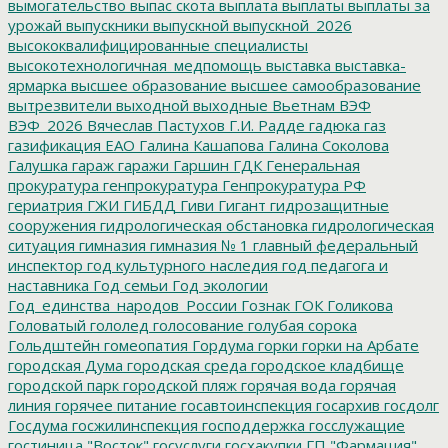
вымогательство
выпас скота
выплата
выплаты
выплаты за
урожай
выпускники
выпускной
выпускной_2026
высококвалифицированные специалисты
высокотехнологичная_медпомощь
выставка
выставка-
ярмарка
высшее образование
высшее самообразование
вытрезвители
выходной
выходные
Вьетнам
ВЭФ
ВЭФ_2026
Вячеслав Пастухов
Г.И. Радде
гадюка
газ
газификация ЕАО
Галина Кашапова
Галина Соколова
Галушка
гараж
гаражи
Гаршин
ГДК
Генеральная
прокуратура
генпрокуратура
Генпрокуратура РФ
гериатрия
ГЖИ
ГИБДД
Гиви
Гигант
гидрозащитные
сооружения
гидрологическая обстановка
гидрологическая
ситуация
гимназия
гимназия № 1
главный федеральный
инспектор
год культурного наследия
год педагога и
наставника
Год семьи
Год экологии
Год_единства_народов_России
Гознак
ГОК
Голикова
Головатый
гололед
голосование
голубая сорока
Гольдштейн
гомеопатия
Гордума
горки
горки на Арбате
городская Дума
городская среда
городское кладбище
городской парк
городской пляж
горячая вода
горячая
линия
горячее питание
госавтоинспекция
госархив
госдолг
Госдума
госжилинспекция
господдержка
госслужащие
гостиница "Восток"
госуслуги
госхакупки
ГП "Фармация"