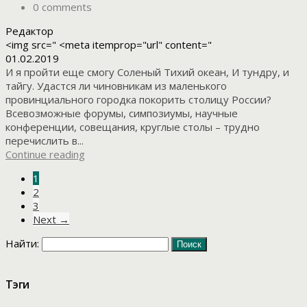
0 comments
Редактор
<img src=" <meta itemprop="url" content="
01.02.2019
И я пройти еще смогу Соленый Тихий океан, И тундру, и
тайгу. Удастся ли чиновникам из маленького
провинциального городка покорить столицу России?
Всевозможные форумы, симпозиумы, научные
конференции, совещания, круглые столы – трудно
перечислить в...
Continue reading
1
2
3
Next →
Найти:
Тэги