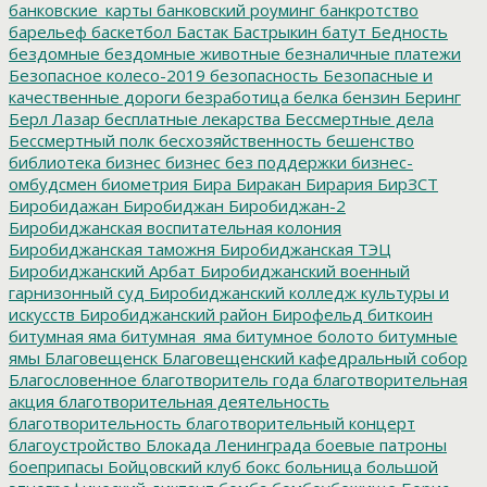
банковские_карты
банковский роуминг
банкротство
барельеф
баскетбол
Бастак
Бастрыкин
батут
Бедность
бездомные
бездомные животные
безналичные платежи
Безопасное колесо-2019
безопасность
Безопасные и
качественные дороги
безработица
белка
бензин
Беринг
Берл Лазар
бесплатные лекарства
Бессмертные дела
Бессмертный полк
бесхозяйственность
бешенство
библиотека
бизнес
бизнес без поддержки
бизнес-
омбудсмен
биометрия
Бира
Биракан
Бирария
БирЗСТ
Биробидажан
Биробиджан
Биробиджан-2
Биробиджанская воспитательная колония
Биробиджанская таможня
Биробиджанская ТЭЦ
Биробиджанский Арбат
Биробиджанский военный
гарнизонный суд
Биробиджанский колледж культуры и
искусств
Биробиджанский район
Бирофельд
биткоин
битумная яма
битумная_яма
битумное болото
битумные
ямы
Благовещенск
Благовещенский кафедральный собор
Благословенное
благотворитель года
благотворительная
акция
благотворительная деятельность
благотворительность
благотворительный концерт
благоустройство
Блокада Ленинграда
боевые патроны
боеприпасы
Бойцовский клуб
бокс
больница
большой