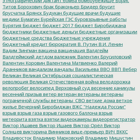
этнографический диктант
бомба
бомбоубежище
Борис
Титов
Борохович
брак
браконьер
Бридер
брусит
брусчатка
Брянск
Будукан
будущие врачи
будущие
медики
Бумагин
Бурейская ГЭС
буровзрывные работы
Бурятия
Бюджет
бюджет 2017
бюджет Биробиджана
бюджетники
бюджетные деньги
бюджетные организации
бюджетные средства
бюджетные учреждения
бюджетный кредит
бюрократия
В. Путин
В.И. Ленин
Вадим Зингман
вакцина
вакцинация
Валдгейм
Валдгеймский детдом
валежник
Валентин Брусиловский
Валентин Коровин
Валентина Матвиенко
Валерий
Дранников
вандализм
вандалы
Васильева
ВВО
ВВП
Вебер
Великан
Великая Октябрьская социалистическая
революция
Великая Отечественная война
велодорожка
велопробег
велосипед
Верховный суд
весенние каникулы
весенний призыв
ветер
ветеран
ветераны
ветераны
пограничной службы
ветераны_СВО
ветхие дома
ветхое
жилье
Вечерний Биробиджан
ВЖС "Надежда России"
взрыв
взрыв газа
взрыв газового баллона
взрыв
метеорита
взятка
взятки
видеокамеры
видеорегистратор
Виктор Ишавев
Виктор Ишаев
Виктор Орёл
Виктор
Солнцев
викторина
Винников
вице-премьер
ВИЧ
ВККС
Владивосток
Владимир Марковский
Владимир Мишустин