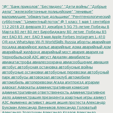
"@"
"Банк приколов"
"Бествидео"
"Дети войны"
"Добрые
дела"
"железобетонные полицейские"
"ленивые"
малоимущие
"обманутые дольщики"
"Рентгенологический
субботник"
"Цементный поток"
@
1 класс
1 мая
1 сентября
112
2018
23 февраля
31 декабря
5
5G
75-летие Победы
8
Марта
80 лет
80 лет Биробиджану
80_летие_Победы
85
лет ЕАО
85_лет_ЕАО
9 мая
Apple
Forbes
Instagram
L-410
QR-код
WhatsApp
Wi-Fi
WorldSkills Russia
аборты
аварийная
посадка
аварийное жилье
аварийные дома
аварийный дом
аварийный жилфонд
аварийный мост
авария
авария на
Чернобыльской АЭС
август
Авдалян
авиабилеты
авиакатастрофа
авиалесоохрана
авиасообщение
авиация
автобус
автобусная остановка
автобусные войны
автобусные остановки
автобусные перевозки
автобусный
парк
автобусы
автовокзал
автоклуб
автомобили
автомобиль
автоперевозки
Агада
агитпоезд
аграрии
адвокат
Адвокаты
административная комиссия
административная ответственность
административное
дело
администрация президента
азартные игры
азимут
АЗС
Акименко
активист
акция
акция протеста
Александр
Буксман
Александр Винников
Александр Головатый
Александр Золотухин
Александр Козлов
Александр