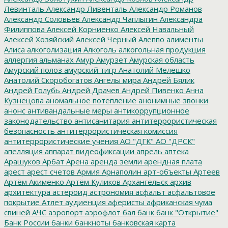
Левинталь
Александр Ливенталь
Александр Романов
Александр Соловьев
Александр Чаплыгин
Александра
Филиппова
Алексей Корниенко
Алексей Навальный
Алексей Хозяйский
Алексей Черный
Алеппо
алименты
Алиса
алкоголизация
Алкоголь
алкогольная продукция
аллергия
альманах
Амур
Амурзет
Амурская область
Амурский полоз
амурский тигр
Анатолий Мелешко
Анатолий Скоробогатов
Ангелы мира
Андрей Бялик
Андрей Голубь
Андрей Драчев
Андрей Пивенко
Анна
Кузнецова
аномальное потепление
анонимные звонки
анонс
антивандальные меры
антикоррупционное
законодательство
антисанитария
антитеррористическая
безопасность
антитеррористическая комиссия
антитеррористические учения
АО "ДГК"
АО "ДРСК"
апелляция
аппарат видеофиксации
апрель
аптека
Арашуков
Арбат
Арена
аренда земли
арендная плата
арест
арест счетов
Армия
Арнаполин
арт-объекты
Артеев
Артём Акименко
Артём Куликов
Архангельск
архив
архитектура
астероид
астрономия
асфальт
асфальтовое
покрытие
Атлет
аудиенция
аферисты
африканская чума
свиней
АЧС
аэропорт
аэрофлот
бал
банк
банк "Открытие"
Банк России
банки
банкноты
банковская карта