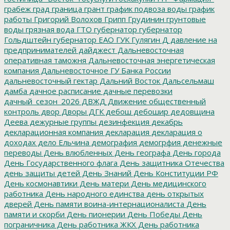
грабеж
град
граница
грант
график подвоза воды
график
работы
Григорий Волохов
Грипп
Грудинин
грунтовые
воды
грязная вода
ГТО
губернатор
губернатор
Гольдштейн
губернатор ЕАО
ГУК
Гулягин
Д
давление на
предпринимателей
дайджест
Дальневосточная
оперативная таможня
Дальневосточная энергетическая
компания
Дальневосточное ГУ Банка России
дальневосточный гектар
Дальний Восток
Дальсельмаш
дамба
дачное расписание
дачные перевозки
дачный_сезон_2026
ДВЖД
Движение общественный
контроль
двор
Дворы
ДГК
дебош
дебошир
дедовщина
Деева
дежурные группы
дезинфекция
декабрь
декларационная компания
декларация
декларация о
доходах
дело Ельчина
демография
демогрфия
денежные
переводы
День влюбленных
День географа
День города
День Государственного флага
День защитника Отечества
день защиты детей
День Знаний
День Конституции РФ
День космонавтики
День матери
День медицинского
работника
День народного единства
день открытых
дверей
День памяти воина-интернационалиста
День
памяти и скорби
День пионерии
День Победы
День
пограничника
День работника ЖКХ
День работника