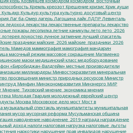
пция
корь
Косвинцев
космодром
космодром_Восточный
оспособность
Кремль
креозот
Крещение
кризис
Крик души
я
Кульдкр
Кульдур
культура
культурно досуговый центр
ория
Лаг ба-Омер
лагерь
Лагошина
лайк
ЛДПР
Левинталь
ок
ледоход
лекарства
лекарственные препараты
лекарство
сные пожары
лесопилка
летние каникулы
лето
лето_2026
с
лотерея
лоукостер
лунное затмение
лучший спасатель
йские праздники
майские_2026
майские_праздники_2026
тель
Мамедов
маммография
мамография
мандарин
ица
масочный режим
массовое сокращение
Матвиенко
ицинские маски
медицинский класс
медоборудование
фон «Биробиджан-Валдгейм»
местные производители
анизации
миллиардеры
Минвостокразвития
минеральная
тво просвещения
министр природных ресурсов
Министр
интруд
Минфин
Минэкономразвития
Минэнерго
МИР
т
Мнение_Тиховский
мнение_экономика
мнения
отека
Молодая Гвардия
молодежный еврейский центр
одукты
Москва
Московское дело
мост
Мост в
ва
музыкальный спектакль
муниципалитеты
муниципальная
пания
мусор
мусорная реформа
Мусульманская община
гация
наводнение
наводнение_2019
награда
награждение
льный доход
налоги
налоговая нагрузка
налоговые_льготы
астения
наркотики
нарушение прав инвалидов
нарушение