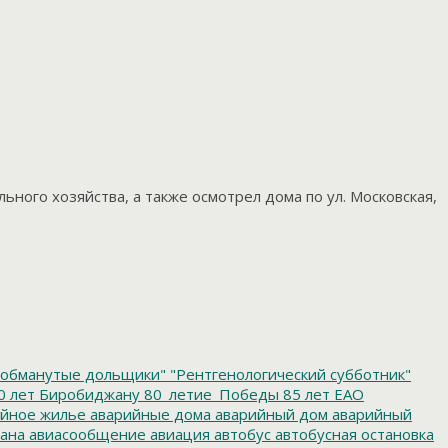
ого хозяйства, а также осмотрел дома по ул. Московская,
обманутые дольщики"
"Рентгенологический субботник"
0 лет Биробиджану
80_летие_Победы
85 лет ЕАО
йное жилье
аварийные дома
аварийный дом
аварийный
ана
авиасообщение
авиация
автобус
автобусная остановка