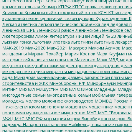
интересов
концерт
Корж
коронавирус
коронавирусные вып
космос
котельная
Кочмар
КПРФ
КПСС
кража
кражи
красная 
Криминал
Крым
крытый каток
крытый_каток
КСН
КТ-исслед
купальный сезон
купальный_сезон
купюры
Кураж
курение
К
Легкая атлетика
легкоатлетическая пробежка
лед
ледовая п
Ленинская ЦРБ
Ленинский район
Ленинское
Ленинское сел
лжетерроризм
лимон
литература
Лицей
лицей № 23
личны
лыжная гонка
льготная ипотека
льготники
льготные лекарст
МАК-2019
Мак-2020
Мак-2021
Макаров
Максим Акимов
Макс
мандарины
Марвин Токайер
Мария Костюк
Марк Кауфман
ма
материнский капитал
маткапитал
Махинько
Маяк
МВД
меда
медосмотр
медработники
медсестры
международная деле
метеорит
методика
мигранты
миграционная политика
мигра
вода
Минздрав
минимальный размер заработной платы
мин
строительства и ЖКХ
Минобороны РФ
Минобрнауки
Минпр
митинг
Михаил Мишустин
Михаил Озимок
младенцы
Младу
многодетные семьи
многодетные_семьи
мобильная галере
молодежь
молоко
молочное скотоводство
МОМВД России «
Нижнеленинском
мотопомпа
мошенник
мошенники
мошенн
программа
муниципальное имущество
МУП
МУП "Водокана
МФЦ
МЧС
МЧС РФ
мэр
мэрия
мэрия Биробиджана
мэрия_Б
надежда
Назаров
назначения
Найфельд
наказание
накркот
налоговый вычет
нападение
напорный коллектор
наркозави