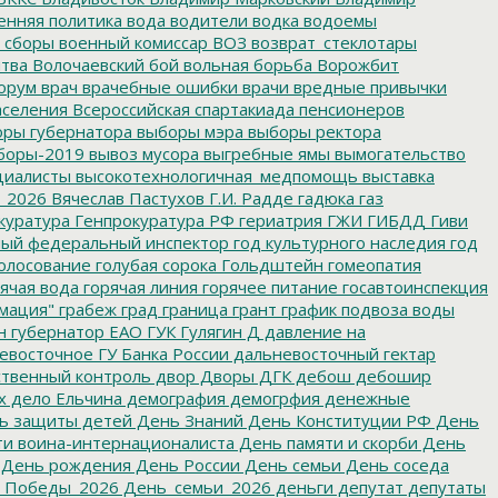
енняя политика
вода
водители
водка
водоемы
 сборы
военный комиссар
ВОЗ
возврат_стеклотары
итва
Волочаевский бой
вольная борьба
Ворожбит
орум
врач
врачебные ошибки
врачи
вредные привычки
аселения
Всероссийская спартакиада пенсионеров
ры губернатора
выборы мэра
выборы ректора
боры-2019
вывоз мусора
выгребные ямы
вымогательство
циалисты
высокотехнологичная_медпомощь
выставка
_2026
Вячеслав Пастухов
Г.И. Радде
гадюка
газ
куратура
Генпрокуратура РФ
гериатрия
ГЖИ
ГИБДД
Гиви
ный федеральный инспектор
год культурного наследия
год
олосование
голубая сорока
Гольдштейн
гомеопатия
ячая вода
горячая линия
горячее питание
госавтоинспекция
мация"
грабеж
град
граница
грант
график подвоза воды
н
губернатор ЕАО
ГУК
Гулягин
Д
давление на
восточное ГУ Банка России
дальневосточный гектар
твенный контроль
двор
Дворы
ДГК
дебош
дебошир
х
дело Ельчина
демография
демогрфия
денежные
ь защиты детей
День Знаний
День Конституции РФ
День
и воина-интернационалиста
День памяти и скорби
День
День рождения
День России
День семьи
День соседа
_Победы_2026
День_семьи_2026
деньги
депутат
депутаты