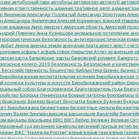
озки
автобусный парк
автобусы
автовокзал
автоклуб
автомо
ивная ответственность
административное дело
администра
р Винников
Александр Головатый
Александр Золотухин
Алек
ин
Александра Филиппова
Алексей Корниенко
Алексей Наваль
гия
альманах
Амур
Амурзет
Амурская область
Амурский поло
ндрей Пивенко
Анна Кузнецова
аномальное потепление
ано
террористическая безопасность
антитеррористическая коми
Арбат
Арена
аренда земли
арендная плата
арест
арест счет
трономия
асфальт
асфальтовое покрытие
Атлет
аудиенция
аф
овская карта
банковские_карты
банковский роуминг
банкротс
зопасное колесо-2019
безопасность
Безопасные и качестве
к
бесхозяйственность
бешенство
библиотека
бизнес
бизнес 
Биробиджанская воспитательная колония
Биробиджанская т
 колледж культуры и искусств
Биробиджанский район
Биро
дральный собор
Благословенное
благотворитель года
благот
тройство
Блокада Ленинграда
боевые патроны
боеприпасы
Б
к
браконьер
Бридер
брусит
брусчатка
Брянск
Будукан
будущи
ет Биробиджана
бюджетники
бюджетные деньги
бюджетны
Ленин
Вадим Зингман
вакцина
вакцинация
Валдгейм
Валдгей
изм
вандалы
Васильева
ВВО
ВВП
Вебер
Великан
Великая Окт
ерховный суд
весенние каникулы
весенний призыв
ветер
ве
иджан
ВЖС "Надежда России"
взрыв
взрыв газа
взрыв газово
рёл
Виктор Солнцев
викторина
Винников
вице-премьер
ВИЧ