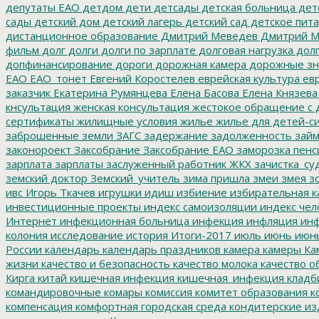
депутаты ЕАО
детдом
дети
детсады
детская больница
дет
сады
детский дом
детский лагерь
детский сад
детское пит
дистанционное образование
Дмитрий Меведев
Дмитрий М
фильм
долг
долги
долги по зарплате
долговая нагрузка
долг
допфинансирование
дороги
дорожная камера
дорожные зн
ЕАО
ЕАО_тонет
Евгений Коростелев
еврейская культура
евр
заказчик
Екатерина Румянцева
Елена Басова
Елена Князева
кнсультация
женская консультация
жестокое обращение с 
сертификаты
жилищные условия
жилье
жилье для детей-с
заброшенные земли
ЗАГС
задержание
задолженность
зай
законороект
Заксобрание
Заксобрание ЕАО
заморозка пенс
зарплата
зарплаты
заслуженный работник ЖКХ
зачистка_су
земский доктор
Земский_учитель
зима пришла
змеи
змея
зо
ивс
Игорь Ткачев
игрушки
идиш
избиение
избирательная к
инвестиционные проекты
индекс самоизоляции
индекс чел
Интернет
инфекционная больница
инфекция
инфляция
инф
колония
исследование
история
Итоги-2017
июль
июнь
июн
России
календарь
календарь праздников
камера
камеры
Ка
жизни
качество и безопасность
качество молока
качество о
Кирга
китай
кишечная инфекция
кишечная_инфекция
кладб
командировочные
комары
комиссия
комитет образования
к
компенсация
комфортная городская среда
кондитерские из