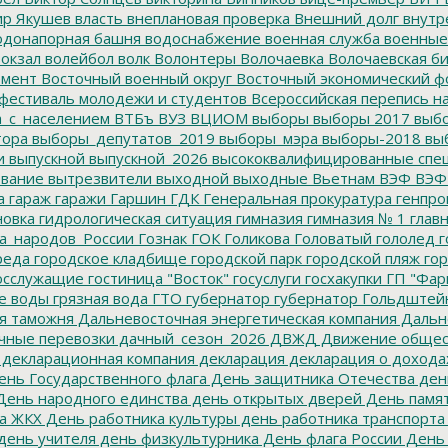
р Якушев
власть
внеплановая проверка
Внешний долг
внутр
донапорная башня
водоснабжение
военная служба
военные
окзал
волейбол
волк
Волонтеры
Волочаевка
Волочаевская б
емент
Восточный военный округ
Восточный экономический ф
фестиваль молодежи и студентов
Всероссийская перепись н
а_с_населением
ВТБъ
ВУЗ
ВЦИОМ
выборы
выборы 2017
выбо
тора
выборы_депутатов_2019
выборы_мэра
выборы-2018
вы
и
выпускной
выпускной_2026
высококвалифицированные спе
вание
вытрезвители
выходной
выходные
Вьетнам
ВЭФ
ВЭФ
а
гараж
гаражи
Гаршин
ГДК
Генеральная прокуратура
генпро
новка
гидрологическая ситуация
гимназия
гимназия № 1
глав
а_народов_России
Гознак
ГОК
Голикова
Головатый
гололед
г
реда
городское кладбище
городской парк
городской пляж
гор
осслужащие
гостиница "Восток"
госуслуги
госхакупки
ГП "Фар
е воды
грязная вода
ГТО
губернатор
губернатор Гольдштей
я таможня
Дальневосточная энергетическая компания
Дальне
чные перевозки
дачный_сезон_2026
ДВЖД
Движение общес
декларационная компания
декларация
декларация о дохода
нь Государственного флага
День защитника Отечества
ден
ень народного единства
день открытых дверей
День памят
а ЖКХ
День работника культуры
день работника транспорта
день учителя
день физкультурника
День флага России
День