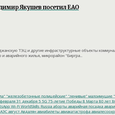
димир Якушев посетил ЕАО
жанскую ТЭЦ и другие инфраструктурные объекты коммунальн
и аварийного жилья, микрорайон "Биргра...
ла"
"железобетонные полицейские"
"ленивые" малоимущие
"
февраля
31 декабря
5
5G
75-летие Победы
8 Марта
80 лет
8
tsApp
Wi-Fi
WorldSkills Russia
аборты
аварийная посадка
авари
 АЭС
август
Авдалян
авиабилеты
авиакатастрофа
авиалесоохр