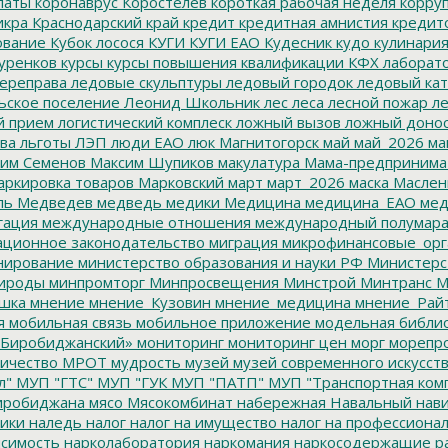
латы
коронаврус
Коростелев
короткая рабочая неделя
корру
икра
Краснодарский край
кредит
кредитная амнистия
кредит
ование
Кубок лосося
КУГИ
КУГИ ЕАО
Кудесник
кудо
кулинари
уренков
курсы
курсы повышения квалификации
КФХ
лаборат
ереправа
ледовые скульптуры
ледовый городок
ледовый кат
ьское поселение
Леонид Школьник
лес
леса
лесной пожар
ле
й прием
логистический комплеск
ложный вызов
ложный доно
ва
льготы
ЛЭП
люди ЕАО
люк
Магнитогорск
май
май_2026
ма
им Семенов
Максим Шупиков
макулатура
Мама-предпринима
ркировка товаров
Марковский
март
март_2026
маска
Маслен
ль
Медведев
медведь
медики
Медицина
медицина_ЕАО
мед
гация
международные отношения
международный полумара
ционное законодательство
миграция
микрофинансовые_орг
ирование
министерство образования и науки РФ
Министерс
ироды
минпромторг
Минпросвещения
Минстрой
Минтранс
М
шка
мнение
мнение_Кузовин
мнение_медицина
мнение_Рай
я
мобильная связь
мобильное приложение
модельная библи
Биробиджанский»
мониторинг
мониторинг цен
морг
морепр
ичество
МРОТ
мудрость
музей
музей современного искусст
л"
МУП "ГТС"
МУП "ГУК
МУП "ПАТП"
МУП "Транспортная ком
иробиджана
мясо
Мясокомбинат
набережная
Навальный
нави
ики
наледь
налог
налог на имущество
налог на профессиона
симость
нарколаборатория
наркомания
наркосодержащие р