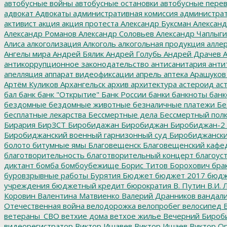
автобусные войны
автобусные остановки
автобусные перев
адвокат
Адвокаты
административная комиссия
администрат
активист
акция
акция протеста
Александр Буксман
Александ
Александр Романов
Александр Соловьев
Александр Чаплыг
Алиса
алкоголизация
Алкоголь
алкогольная продукция
аллер
Ангелы мира
Андрей Бялик
Андрей Голубь
Андрей Драчев
А
антикоррупционное законодательство
антисанитария
анти
апелляция
аппарат видеофиксации
апрель
аптека
Арашуков
Артём Куликов
Архангельск
архив
архитектура
астероид
ас
бал
банк
банк "Открытие"
Банк России
банки
банкноты
банк
бездомные
бездомные животные
безналичные платежи
Бе
бесплатные лекарства
Бессмертные дела
Бессмертный пол
Бирария
БирЗСТ
Биробидажан
Биробиджан
Биробиджан-2
Биробиджанский военный гарнизонный суд
Биробиджанский
болото
битумные ямы
Благовещенск
Благовещенский кафе
благотворительность
благотворительный концерт
благоус
диктант
бомба
бомбоубежище
Борис Титов
Борохович
бра
буровзрывные работы
Бурятия
Бюджет
бюджет 2017
бюдж
учреждения
бюджетный кредит
бюрократия
В. Путин
В.И. 
Коровин
Валентина Матвиенко
Валерий Дранников
вандал
Отечественная война
велодорожка
велопробег
велосипед
В
ветераны_СВО
ветхие дома
ветхое жилье
Вечерний Бироб
видеорегистратор
Виктор Ишавев
Виктор Ишаев
Виктор О