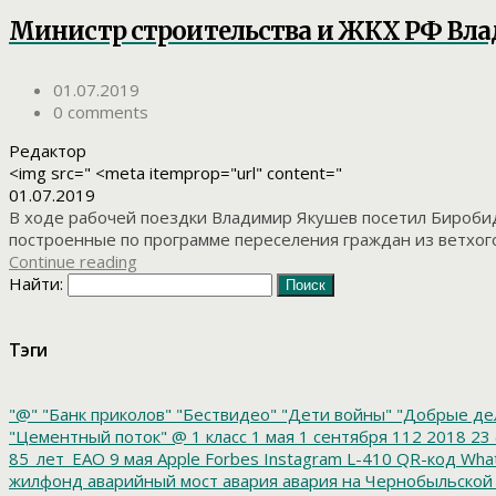
Министр строительства и ЖКХ РФ Вла
01.07.2019
0 comments
Редактор
<img src=" <meta itemprop="url" content="
01.07.2019
В ходе рабочей поездки Владимир Якушев посетил Биробид
построенные по программе переселения граждан из ветхого 
Continue reading
Найти:
Тэги
"@"
"Банк приколов"
"Бествидео"
"Дети войны"
"Добрые де
"Цементный поток"
@
1 класс
1 мая
1 сентября
112
2018
23 
85_лет_ЕАО
9 мая
Apple
Forbes
Instagram
L-410
QR-код
Wha
жилфонд
аварийный мост
авария
авария на Чернобыльской