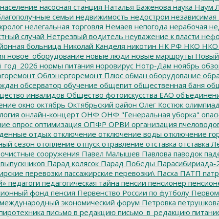
население
насосная станция
Наталья Баженова
наука
Наум Л
лагополучные семьи
недвижимость
недострои
независимая 
кролог
нелегальная торговля
Немаев
непогода
нерабочая не
тный случай
Нетрезвый водитель
неуважение к власти
нефо
йонная больница
Николай Канделя
никотин
НК РФ
НКО
НКО
ия
новое_оборудование
новые люди
новые маршруты
Новый
_год_2026
нормы питания
норовирус
Нотр-Дам
ноябрь
обзо
горемонт
Облэнергоремонт Плюс
обман
оборудование
обр
аждан
обсерватор
обучение
общепит
общественная баня
общ
ество инвалидов
Общество фотоискусства ЕАО
объединен
ение
окно
октябрь
Октябрьский район
Олег Костюк
олимпиа
логия
онлайн-концерт
ОНФ
ОНФ "Генеральная уборка"
опас
ние
опрос
оптимизация
ОПФР
ОРВИ
организация пчеловодо
денные
отдых
отключение
отключение воды
отключение го
ный сезон
отопление
отпуск
отравление
отставка
отставка Л
очистные сооружения
Павел Малышев
Павлова
паводок
пад
 выпускников
Парад колясок
Парад Победы
Парасибириада-
ирские перевозки
пассажирские перевозки\
Пасха
ПАТП
патр
й»
педагоги
педагогическая тайна
пенсии
пенсионер
пенсион
ионный фонд
пенсия
Первенство России по футболу
Первом
 международный экономический форум
Петровка
петрушков
пиротехника
письмо в редакцию
письмо_в_редакцию
питани