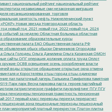
ивант
национальный рейтинг
национальный рейтинг
экспертиза
независимые сми
незаконная миграция
деля
несанкционированная_торговля
рмальная занятость
нефть
Нижнеленинский пункт
 «РОКР»
Новая звезда
Новгородская область
 год
новый год_2021
новый год_2022
новый год_2024
р событий за неделю
Областная больница
областная
аз
образование
образовательные курсы
ественная палата ЕАО
Общественная палата РФ
ие
объявления
обыск
обыски
Овчинников
Огородова
да
Ольга Голодец
Ольга Данилина
Ольга Казанская
ОМОН
ные сайты
ОПГ
операция должник
оплата труда
Оплот
в
оружие
ОСВВ
освещение
осень
оскорбление власти
рячей воды
открытое обращение
открытые окна
отмена
евинталя и Коростелёва
отцы города
отцы-одиночки
ение
пал
палаточный лагерь
Палькина
Памфилова
памятная
2019
Парк
парк Весна
парковка
парта_героев
партийный
иотизм
патриотическое граффити
пауэрлифтинг
ПГУ
ПГУ
ерка
пенсионеры
пенсионная грамотность
пенсионная
ай 2017
первый класс
переводы
переезд
перерасчет
а
пешеходная зона
пешеходные переходы
пешеходный
е
план мероприятий
платный перекресток
Платон
плитка