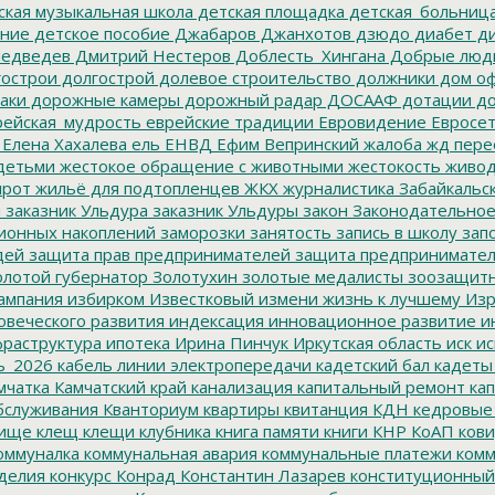
ская музыкальная школа
детская площадка
детская_больниц
ание
детское пособие
Джабаров
Джанхотов
дзюдо
диабет
ди
едведев
Дмитрий Нестеров
Доблесть_Хингана
Добрые люд
острои
долгострой
долевое строительство
должники
дом о
аки
дорожные камеры
дорожный радар
ДОСААФ
дотации
до
ейская_мудрость
еврейские традиции
Евровидение
Евросе
Елена Хахалева
ель
ЕНВД
Ефим Вепринский
жалоба
жд пере
детьми
жестокое обращение с животными
жестокость
живо
ирот
жильё для подтопленцев
ЖКХ
журналистика
Забайкальск
м
заказник Ульдура
заказник Ульдуры
закон
Законодательное
ионных накоплений
заморозки
занятость
запись в школу
запо
дей
защита прав предпринимателей
защита предпринимате
лотой губернатор
Золотухин
золотые медалисты
зоозащит
ампания
избирком
Известковый
измени жизнь к лучшему
Изр
овеческого развития
индексация
инновационное развитие
ин
раструктура
ипотека
Ирина Пинчук
Иркутская область
иск
ис
ь_2026
кабель линии электропередачи
кадетский бал
кадеты
мчатка
Камчатский край
канализация
капитальный ремонт
кап
бслуживания
Кванториум
квартиры
квитанция
КДН
кедровые
ище
клещ
клещи
клубника
книга памяти
книги
КНР
КоАП
кови
оммуналка
коммунальная авария
коммунальные платежи
комм
делия
конкурс
Конрад
Константин Лазарев
конституционный