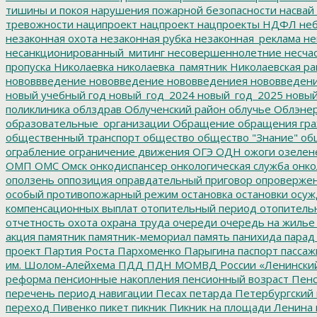
тишины и покоя
нарушения пожарной безопасности
насвай
тревожности
наципроект
нацпроект
нацпроекты
НДФЛ
неб
незаконная охота
незаконная рубка
незаконная_реклама
не
несанкционированный_митинг
несовершеннолетние
несчас
пропуска
Николаевка
николаевка_памятник
Николаевская ра
нововвведение
нововведение
нововведениея
нововведен
новый учебный год
новый_год_2024
новый_год_2025
новый
поликлиника
облздрав
Облученский район
облучье
Облэнер
образовательные_организации
Обращение
обращения гр
общественный транспорт
общество
общество "Знание"
общ
ограбление
ограничение движения
ОГЭ
ОДН
ожоги
озелен
ОМП
ОМС
Омск
онкодиспансер
онкологическая служба
онко
оползень
оппозиция
оправдательный приговор
опроверже
особый противопожарный режим
остановка
остановки
осуж
компенсационных выплат
отопительный период
отопитель
отчетность
охота
охрана труда
очереди
очередь на жилье
акция
памятник
памятник-мемориал
память
панихида
парад
проект
Партия Роста
Пархоменко
Парыгина
паспорт
пассаж
им. Шолом-Алейхема
ПДД
ПДН МОМВД России «Ленински
реформа
пенсионные накопления
пенсионный возраст
Пенс
перечень
период навигации
Песах
петарда
Петербургский
переход
Пивенко
пикет
пикник
Пикник на площади Ленина