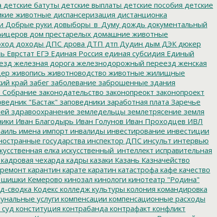
а
детские батуты
детские выплаты
детские пособия
детские
кие животные
диспансеризация
дистанционка
и
Добрые руки
довыборы_в_Думу
дождь
документальный
фицеров
дом престарелых
домашние животные
ход
доходы
ДПС
дрова
ДТП
дтп
Дудин
дым
ДЭК
дюкер
ть
Еврстат
ЕГЭ
Единая Россия
единая субсидия
Единый
езд
железная дорога
железнодорожный переезд
женская
дер
живопись
животноводство
животные
жилищные
ий край
забег
заболевание
заброшенные здания
 Собрание
законодательство
законопреокт
законопроект
ведник "Бастак"
заповедники
заработная плата
Заречье
лей
здравоохранение
земледельцы
землетрясение
земля
ники
Иван Благодырь
Иван Голунов
Иван Проходцев
ИВЛ
аиль
имена
импорт
инвалиды
инвестирование
инвестиции
остранные государства
инспектор ДПС
инсульт
интервью
кусственная елка
искусственный_интеллект
исправительная
кадровая чехарда
кадры
казаки
Казань
Казначейство
ремонт
карантин
карате
каратин
катастрофа
кафе
качество
 шишки
Кемерово
кинозал
кинологи
кинотеатр "Родина"
д-сводка
Кодекс
колледж культуры
колония
командировка
унальные услуги
компенсации
компенсационные расходы
 суд
конституция
контрабанда
контрафакт
конфликт