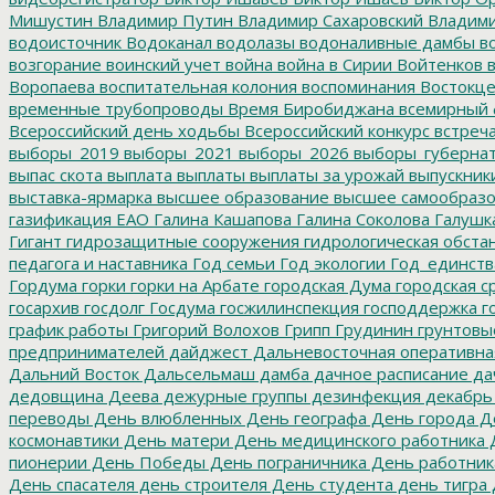
Мишустин
Владимир Путин
Владимир Сахаровский
Владими
водоисточник
Водоканал
водолазы
водоналивные дамбы
во
возгорание
воинский учет
война
война в Сирии
Войтенков
в
Воропаева
воспитательная колония
воспоминания
Востокц
временные трубопроводы
Время Биробиджана
всемирный 
Всероссийский день ходьбы
Всероссийский конкурс
встреч
выборы_2019
выборы_2021
выборы_2026
выборы_губерна
выпас скота
выплата
выплаты
выплаты за урожай
выпускник
выставка-ярмарка
высшее образование
высшее самообразо
газификация ЕАО
Галина Кашапова
Галина Соколова
Галушк
Гигант
гидрозащитные сооружения
гидрологическая обста
педагога и наставника
Год семьи
Год экологии
Год_единств
Гордума
горки
горки на Арбате
городская Дума
городская с
госархив
госдолг
Госдума
госжилинспекция
господдержка
г
график работы
Григорий Волохов
Грипп
Грудинин
грунтовы
предпринимателей
дайджест
Дальневосточная оперативна
Дальний Восток
Дальсельмаш
дамба
дачное расписание
да
дедовщина
Деева
дежурные группы
дезинфекция
декабрь
переводы
День влюбленных
День географа
День города
Де
космонавтики
День матери
День медицинского работника
Д
пионерии
День Победы
День пограничника
День работник
День спасателя
день строителя
День студента
день тигра