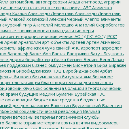
били
автомобиль
автоперевозки
Агада
агитпоезд
аграрии
ция президента
азартные игры
азимут
АЗС
Акименко
сандр Козлов
Александр Левинталь
Александр Ливенталь
ный
Алексей Хозяйский
Алексей Черный
Алеппо
алименты
з
амурский тигр
Анатолий Мелешко
Анатолий Скоробогатов
нимные звонки
анонс
антивандальные меры
ссия
антитеррористические учения
АО "ДГК"
АО "ДРСК"
ов
Армия
Арнаполин
арт-объекты
Артеев
Артём Акименко
еристы
африканская чума свиней
АЧС
аэропорт
аэрофлот
тво
барельеф
баскетбол
Бастак
Бастрыкин
батут
Бедность
нные дороги
безработица
белка
бензин
Беринг
Берл Лазар
без поддержки
бизнес-омбудсмен
биометрия
Бира
Биракан
аможня
Биробиджанская ТЭЦ
Биробиджанский Арбат
фельд
биткоин
битумная яма
битумная_яма
битумное
ворительная акция
благотворительная деятельность
ойцовский клуб
бокс
больница
большой этнографический
е врачи
будущие медики
Бумагин
Бурейская ГЭС
е организации
бюджетные средства
бюджетные
мский детдом
валежник
Валентин Брусиловский
Валентин
ябрьская социалистическая революция
Великая
теран
ветераны
ветераны пограничной службы
го баллона
взрыв метеорита
взятка
взятки
видеокамеры
ВККС
Владивосток
Владимир Марковский
Владимир