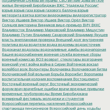
пограничной службы
ветераны_СВО
ветхие дома
ветхое
жилье
Вечерний Биробиджан
ВЖС "Надежда России"
взрыв
взрыв газа
взрыв газового баллона
взрыв
метеорита
взятка
взятки
видеокамеры
видеорегистратор
Виктор Ишавев
Виктор Ишаев
Виктор Орёл
Виктор
Солнцев
викторина
Винников
вице-премьер
ВИЧ
ВККС
Владивосток
Владимир Марковский
Владимир Мишустин
Владимир Путин
Владимир Сахаровский
Владимир Якушев
власть
внеплановая проверка
Внешний долг
внутренняя
политика
вода
водители
водка
водоемы
водоисточник
Водоканал
водолазы
водоналивные дамбы
водонапорная
башня
водоснабжение
военная служба
военные сборы
военный комиссар
ВОЗ
возврат_стеклотары
возгорание
воинский учет
война
война в Сирии
Войтенков
вокзал
волейбол
волк
Волонтеры
Волочаевка
Волочаевская битва
Волочаевский бой
вольная борьба
Ворожбит
Воропаева
воспитательная колония
воспоминания
Востокцемент
Восточный военный округ
Восточный экономический
форум
врач
врачебные ошибки
врачи
вредные привычки
временные трубопроводы
Время Биробиджана
всемирный фестиваль молодежи и студентов
Всероссийская перепись населения
Всероссийская
спартакиада пенсионеров
Всероссийский день ходьбы