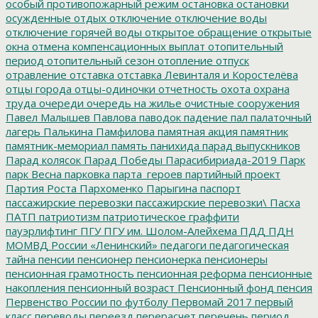
особый противопожарный режим
остановка
остановки
осужденные
отдых
отключение
отключение воды
отключение горячей воды
открытое обращение
открытые
окна
отмена компенсационных выплат
отопительный
период
отопительный сезон
отопление
отпуск
отравление
отставка
отставка Левинталя и Коростелёва
отцы города
отцы-одиночки
отчетность
охота
охрана
труда
очереди
очередь на жилье
очистные сооружения
Павел Малышев
Павлова
паводок
падение
пал
палаточный
лагерь
Палькина
Памфилова
памятная акция
памятник
памятник-мемориал
память
панихида
парад выпускников
Парад колясок
Парад Победы
Парасибириада-2019
Парк
парк Весна
парковка
парта_героев
партийный проект
Партия Роста
Пархоменко
Парыгина
паспорт
пассажирские перевозки
пассажирские перевозки\
Пасха
ПАТП
патриотизм
патриотическое граффити
пауэрлифтинг
ПГУ
ПГУ им. Шолом-Алейхема
ПДД
ПДН
МОМВД России «Ленинский»
педагоги
педагогическая
тайна
пенсии
пенсионер
пенсионерка
пенсионеры
пенсионная грамотность
пенсионная реформа
пенсионные
накопления
пенсионный возраст
Пенсионный фонд
пенсия
Первенство России по футболу
Первомай 2017
первый
класс
переводы
переезд
перерасчет
перечень
период