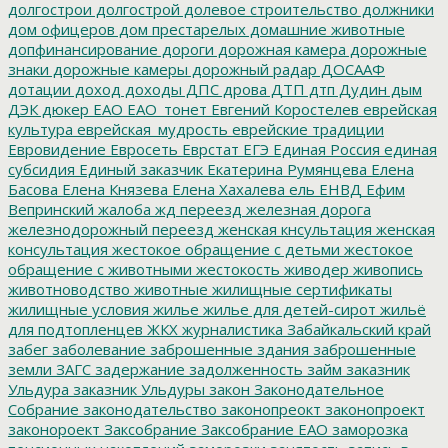
долгострои
долгострой
долевое строительство
должники
дом офицеров
дом престарелых
домашние животные
допфинансирование
дороги
дорожная камера
дорожные
знаки
дорожные камеры
дорожный радар
ДОСААФ
дотации
доход
доходы
ДПС
дрова
ДТП
дтп
Дудин
дым
ДЭК
дюкер
ЕАО
ЕАО_тонет
Евгений Коростелев
еврейская
культура
еврейская_мудрость
еврейские традиции
Евровидение
Евросеть
Еврстат
ЕГЭ
Единая Россия
единая
субсидия
Единый заказчик
Екатерина Румянцева
Елена
Басова
Елена Князева
Елена Хахалева
ель
ЕНВД
Ефим
Вепринский
жалоба
жд переезд
железная дорога
железнодорожный переезд
женская кнсультация
женская
консультация
жестокое обращение с детьми
жестокое
обращение с животными
жестокость
живодер
живопись
животноводство
животные
жилищные сертификаты
жилищные условия
жилье
жилье для детей-сирот
жильё
для подтопленцев
ЖКХ
журналистика
Забайкальский край
забег
заболевание
заброшенные здания
заброшенные
земли
ЗАГС
задержание
задолженность
займ
заказник
Ульдура
заказник Ульдуры
закон
Законодательное
Собрание
законодательство
законопреокт
законопроект
законороект
Заксобрание
Заксобрание ЕАО
заморозка