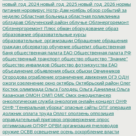
новый_год_2024
новый_год_2025
новый_год_2026
нормы
питания
норовирус
Нотр-Дам
ноябрь
обзор событий за
неделю
Областная больница
областная поликлиника
облздрав
Облученский район
облучье
Облэнергоремонт
Облэнергоремонт Плюс
обман
оборудование
образ
образование
образовательные курсы
образовательные_организации
Обращение
обращения
граждан
обсерватор
обучение
общепит
общественная
баня
общественная палата ЕАО
Общественная палата РФ
общественный транспорт
общество
общество "Знание"
общество инвалидов
Общество фотоискусства ЕАО
объединение
объявления
обыск
обыски
Овчинников
Огородова
ограбление
ограничение движения
ОГЭ
ОДН
ожоги
озеленение
окно
октябрь
Октябрьский район
Олег
Костюк
олимпиада
Ольга Голодец
Ольга Данилина
Ольга
Казанская
ОМОН
ОМП
ОМС
Омск
онкодиспансер
онкологическая служба
онкология
онлайн-концерт
ОНФ
ОНФ "Генеральная уборка"
опасные сайты
ОПГ
операция
должник
оплата труда
Оплот
оползень
оппозиция
оправдательный приговор
опровержение
опрос
оптимизация
ОПФР
ОРВИ
организация пчеловодов
оружие
ОСВВ
освещение
осень
оскорбление власти