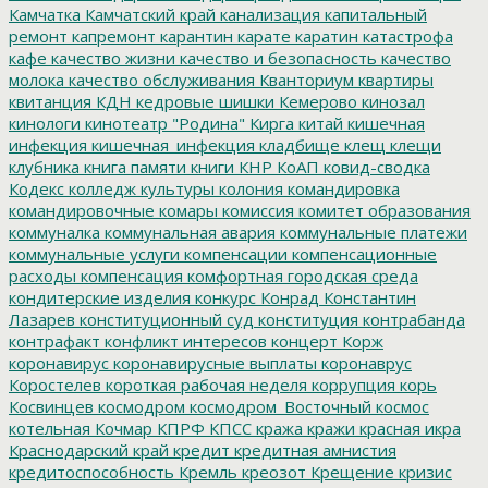
Камчатка
Камчатский край
канализация
капитальный
ремонт
капремонт
карантин
карате
каратин
катастрофа
кафе
качество жизни
качество и безопасность
качество
молока
качество обслуживания
Кванториум
квартиры
квитанция
КДН
кедровые шишки
Кемерово
кинозал
кинологи
кинотеатр "Родина"
Кирга
китай
кишечная
инфекция
кишечная_инфекция
кладбище
клещ
клещи
клубника
книга памяти
книги
КНР
КоАП
ковид-сводка
Кодекс
колледж культуры
колония
командировка
командировочные
комары
комиссия
комитет образования
коммуналка
коммунальная авария
коммунальные платежи
коммунальные услуги
компенсации
компенсационные
расходы
компенсация
комфортная городская среда
кондитерские изделия
конкурс
Конрад
Константин
Лазарев
конституционный суд
конституция
контрабанда
контрафакт
конфликт интересов
концерт
Корж
коронавирус
коронавирусные выплаты
коронаврус
Коростелев
короткая рабочая неделя
коррупция
корь
Косвинцев
космодром
космодром_Восточный
космос
котельная
Кочмар
КПРФ
КПСС
кража
кражи
красная икра
Краснодарский край
кредит
кредитная амнистия
кредитоспособность
Кремль
креозот
Крещение
кризис