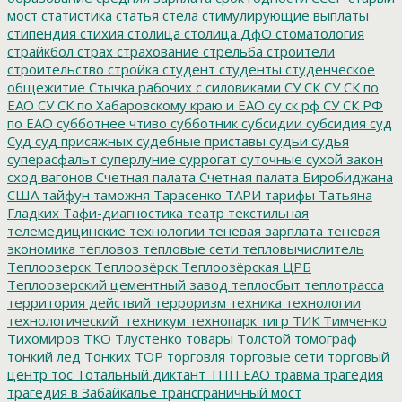
мост
статистика
статья
стела
стимулирующие выплаты
стипендия
стихия
столица
столица ДфО
стоматология
страйкбол
страх
страхование
стрельба
строители
строительство
стройка
студент
студенты
студенческое
общежитие
Стычка рабочих с силовиками
СУ СК
СУ СК по
ЕАО
СУ СК по Хабаровскому краю и ЕАО
су ск рф
СУ СК РФ
по ЕАО
субботнее чтиво
субботник
субсидии
субсидия
суд
Суд
суд присяжных
судебные приставы
судьи
судья
суперасфальт
суперлуние
суррогат
суточные
сухой закон
сход вагонов
Счетная палата
Счетная палата Биробиджана
США
тайфун
таможня
Тарасенко
ТАРИ
тарифы
Татьяна
Гладких
Тафи-диагностика
театр
текстильная
телемедицинские технологии
теневая зарплата
теневая
экономика
тепловоз
тепловые сети
тепловычислитель
Теплоозерск
Теплоозёрск
Теплоозёрская ЦРБ
Теплоозерский цементный завод
теплосбыт
теплотрасса
территория действий
терроризм
техника
технологии
технологический_техникум
технопарк
тигр
ТИК
Тимченко
Тихомиров
ТКО
Тлустенко
товары
Толстой
томограф
тонкий лед
Тонких
ТОР
торговля
торговые сети
торговый
центр
тос
Тотальный диктант
ТПП ЕАО
травма
трагедия
трагедия в Забайкалье
трансграничный мост