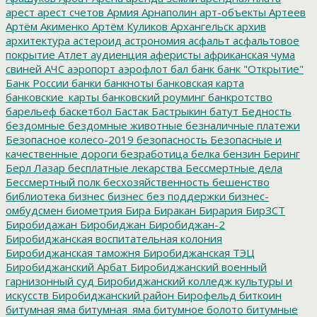
арест
арест счетов
Армия
Арнаполин
арт-объекты
Артеев
Артём Акименко
Артём Куликов
Архангельск
архив
архитектура
астероид
астрономия
асфальт
асфальтовое
покрытие
Атлет
аудиенция
аферисты
африканская чума
свиней
АЧС
аэропорт
аэрофлот
бал
банк
банк "Открытие"
Банк России
банки
банкноты
банковская карта
банковские_карты
банковский роуминг
банкротство
барельеф
баскетбол
Бастак
Бастрыкин
батут
Бедность
бездомные
бездомные животные
безналичные платежи
Безопасное колесо-2019
безопасность
Безопасные и
качественные дороги
безработица
белка
бензин
Беринг
Берл Лазар
бесплатные лекарства
Бессмертные дела
Бессмертный полк
бесхозяйственность
бешенство
библиотека
бизнес
бизнес без поддержки
бизнес-
омбудсмен
биометрия
Бира
Биракан
Бирария
БирЗСТ
Биробидажан
Биробиджан
Биробиджан-2
Биробиджанская воспитательная колония
Биробиджанская таможня
Биробиджанская ТЭЦ
Биробиджанский Арбат
Биробиджанский военный
гарнизонный суд
Биробиджанский колледж культуры и
искусств
Биробиджанский район
Бирофельд
биткоин
битумная яма
битумная_яма
битумное болото
битумные