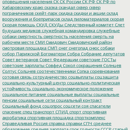
оповещения населения
СК
СК России
СК РФ
СК РФ по
Хабаровскому краю
сказка
скандал
сквер
сквер
пограничников
скейт-парк
скидка
скидки и акции
склад
вооружения и боеприпасов
склад пиломатериалов
скорая
Скорая помощь
СКУД
СКУДы
Следственный комитет
Слет
будущих медиков
служебная командировка
служебные
собаки
смертность
смертность населения
смерть на
рабочем месте
СМИ
Смидович
Смидовичский район
смотровая площадка
СМП
снег
снегопад
снюс
собаки
собор Парижской Богоматери
Собра
Собрание депутатов
Совет ветеранов
Совет Федерации
советские ГОСТы
советские зарплаты
Совфед
Сокол
сокращения
Солнцев
Солтус
Солцнев
соотечественники
Сопка
соревнования
сотовая связь
сотрудничество
соцвыплаты
соцзащита
социально-культурный центр
социально-политическая
устойчивость
социально-экономическое положение
социальное питание
социальные выплаты
социальные
пенсии
социальные сети
социальный контракт
Социальный фонд
соцопрос
соцсети
соя
спасатели
спасение
спецтранспорт
СПИД
спорт
спортивная
акробатика
спортивная площадка
спорткомплекс
Справедливая Россия
справка
справки
СПЧ
среднее
образование
средняя зарплата
срок годности
СССР
старый