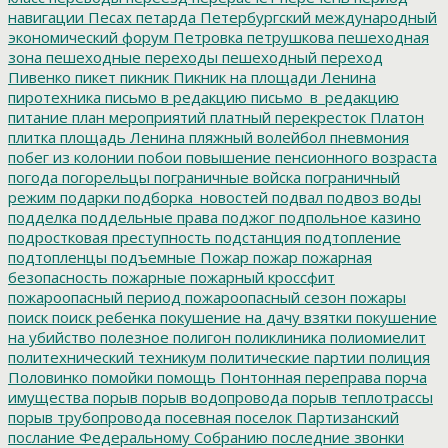
навигации
Песах
петарда
Петербургский международный
экономический форум
Петровка
петрушкова
пешеходная
зона
пешеходные переходы
пешеходный переход
Пивенко
пикет
пикник
Пикник на площади Ленина
пиротехника
письмо в редакцию
письмо_в_редакцию
питание
план мероприятий
платный перекресток
Платон
плитка
площадь Ленина
пляжный волейбол
пневмония
побег из колонии
побои
повышение пенсионного возраста
погода
погорельцы
пограничные войска
пограничный
режим
подарки
подборка_новостей
подвал
подвоз воды
подделка
поддельные права
поджог
подпольное казино
подростковая преступность
подстанция
подтопление
подтопленцы
подъемные
Пожар
пожар
пожарная
безопасность
пожарные
пожарный кроссфит
пожароопасный период
пожароопасный сезон
пожары
поиск
поиск ребенка
покушение на дачу взятки
покушение
на убийство
полезное
полигон
поликлиника
полиомиелит
политехнический техникум
политические партии
полиция
Половинко
помойки
помощь
Понтонная переправа
порча
имущества
порыв
порыв водопровода
порыв теплотрассы
порыв трубопровода
посевная
поселок Партизанский
послание Федеральному Собранию
последние звонки