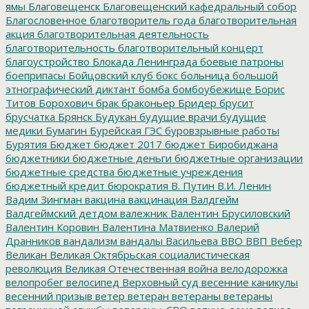
ямы
Благовещенск
Благовещенский кафедральный собор
Благословенное
благотворитель года
благотворительная
акция
благотворительная деятельность
благотворительность
благотворительный концерт
благоустройство
Блокада Ленинграда
боевые патроны
боеприпасы
Бойцовский клуб
бокс
больница
большой
этнографический диктант
бомба
бомбоубежище
Борис
Титов
Борохович
брак
браконьер
Бридер
брусит
брусчатка
Брянск
Будукан
будущие врачи
будущие
медики
Бумагин
Бурейская ГЭС
буровзрывные работы
Бурятия
Бюджет
бюджет 2017
бюджет Биробиджана
бюджетники
бюджетные деньги
бюджетные организации
бюджетные средства
бюджетные учреждения
бюджетный кредит
бюрократия
В. Путин
В.И. Ленин
Вадим Зингман
вакцина
вакцинация
Валдгейм
Валдгеймский детдом
валежник
Валентин Брусиловский
Валентин Коровин
Валентина Матвиенко
Валерий
Дранников
вандализм
вандалы
Васильева
ВВО
ВВП
Вебер
Великан
Великая Октябрьская социалистическая
революция
Великая Отечественная война
велодорожка
велопробег
велосипед
Верховный суд
весенние каникулы
весенний призыв
ветер
ветеран
ветераны
ветераны