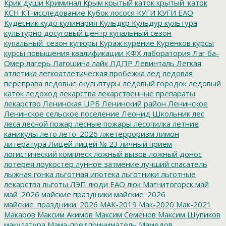
Крик души
Криминал
Крым
крытый каток
крытый_каток
КСН
КТ-исследование
Кубок лосося
КУГИ
КУГИ ЕАО
Кудесник
кудо
кулинария
Кульдкр
Кульдур
культура
культурно досуговый центр
купальный сезон
купальный_сезон
купюры
Кураж
курение
Куренков
курсы
курсы повышения квалификации
КФХ
лаборатория
Лаг ба-
Омер
лагерь
Лагошина
лайк
ЛДПР
Левинталь
Легкая
атлетика
легкоатлетическая пробежка
лед
ледовая
переправа
ледовые скульптуры
ледовый городок
ледовый
каток
ледоход
лекарства
лекарственные препараты
лекарство
Ленинская ЦРБ
Ленинский район
Ленинское
Ленинское сельское поселение
Леонид Школьник
лес
леса
лесной пожар
лесные пожары
лесопилка
летние
каникулы
лето
лето_2026
лжетерроризм
лимон
литература
Лицей
лицей № 23
личный прием
логистический комплеск
ложный вызов
ложный донос
лотерея
лоукостер
лунное затмение
лучший спасатель
лыжная гонка
льготная ипотека
льготники
льготные
лекарства
льготы
ЛЭП
люди ЕАО
люк
Магнитогорск
май
май_2026
майские праздники
майские_2026
майские_праздники_2026
МАК-2019
Мак-2020
Мак-2021
Макаров
Максим Акимов
Максим Семенов
Максим Шупиков
макулатура
Мама-предприниматель
Мамедов