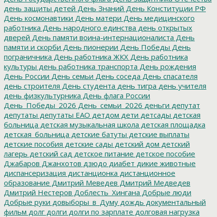
день защиты детей
День Знаний
День Конституции РФ
День космонавтики
День матери
День медицинского
работника
День народного единства
день открытых
дверей
День памяти воина-интернационалиста
День
памяти и скорби
День пионерии
День Победы
День
пограничника
День работника ЖКХ
День работника
культуры
день работника транспорта
День рождения
День России
День семьи
День соседа
День спасателя
день строителя
День студента
день тигра
день учителя
день физкультурника
День флага России
День_Победы_2026
День_семьи_2026
деньги
депутат
депутаты
депутаты ЕАО
детдом
дети
детсады
детская
больница
детская музыкальная школа
детская площадка
детская_больница
детские батуты
детские выплаты
детские пособия
детские сады
детский дом
детский
лагерь
детский сад
детское питание
детское пособие
Джабаров
Джанхотов
дзюдо
диабет
дикие животные
диспансеризация
дистанционка
дистанционное
образование
Дмитрий Меведев
Дмитрий Медведев
Дмитрий Нестеров
Доблесть_Хингана
Добрые люди
Добрые руки
довыборы_в_Думу
дождь
документальный
фильм
долг
долги
долги по зарплате
долговая нагрузка