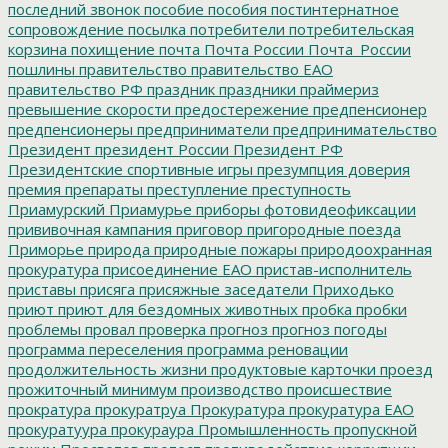
последний звонок
пособие
пособия
постинтернатное
сопровождение
посылка
потребители
потребительская
корзина
похищение
почта
Почта России
Почта_России
пошлины
правительство
правительство ЕАО
правительство РФ
праздник
праздники
праймериз
превышение скорости
предостережение
предпенсионер
предпенсионеры
предприниматели
предпринимательство
Президент
президент России
Президент РФ
Президентские спортивные игры
презумпция доверия
премия
препараты
преступление
преступность
Приамурский
Приамурье
приборы фотовидеофиксации
прививочная кампания
приговор
пригородные поезда
Приморье
природа
природные пожары
природоохранная
прокуратура
присоединение ЕАО
пристав-исполнитель
приставы
присяга
присяжные заседатели
Приходько
приют
приют для бездомных животных
пробка
пробки
проблемы
провал
проверка
прогноз
прогноз погоды
программа переселения
программа реновации
продолжительность жизни
продуктовые карточки
проезд
прожиточный минимум
производство
происшествие
прократура
прокуратруа
Прокуратура
прокуратура ЕАО
прокуратуура
прокураура
Промышленность
пропускной