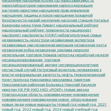
нападение
напорный коллектор
наркозависимость
нарколаборатория
наркомания
наркосодержащие
растения
наркотики
нарушение прав инвалидов
нарушение тишины и покоя
нарушения пожарной
безопасности
насвай
население
насосная станция
Наталья
Баженова
наука
Наум Ливант
национальный рейтинг
национальный рейтинг тревожности
наципроект
нацпроект
нацпроекты
НДФЛ
неблагополучные семьи
недвижимость
недострои
независимая экспертиза
независимые сми
незаконная миграция
незаконная охота
незаконная рубка
незаконная_реклама
некролог
нелегальная торговля
Немаев
непогода
нерабочая неделя
несанкционированная_торговля
несанкционированный_митинг
несовершеннолетние
несчастный случай
Нетрезвый водитель
неуважение к
власти
неформальная занятость
нефть
Нижнеленинский
пункт пропуска
Николаевка
николаевка_памятник
Николаевская районная больница
Николай Канделя
никотин
НК РФ
НКО
НКО «РОКР»
Новая звезда
Новгородская область
нововвведение
нововведение
нововведениея
нововведения
новое_оборудование
новые люди
новые маршруты
Новый год
новый год_2021
новый год_2022
новый год_2024
новый учебный год