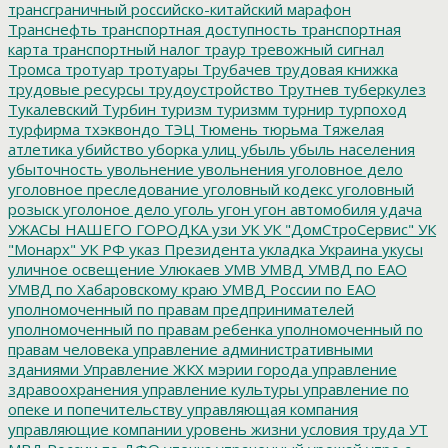
трансграничный российско-китайский марафон
Транснефть
транспортная доступность
транспортная
карта
транспортный налог
траур
тревожный сигнал
Тромса
тротуар
тротуары
Трубачев
трудовая книжка
трудовые ресурсы
трудоустройство
Трутнев
туберкулез
Тукалевский
Турбин
туризм
туризмм
турнир
турпоход
турфирма
тхэквондо
ТЭЦ
Тюмень
тюрьма
Тяжелая
атлетика
убийство
уборка улиц
убыль
убыль населения
убыточность
увольнение
увольнения
уголовное дело
уголовное преследование
уголовный кодекс
уголовный
розыск
уголоное дело
уголь
угон
угон автомобиля
удача
УЖАСЫ НАШЕГО ГОРОДКА
узи
УК
УК "ДомСтроСервис"
УК
"Монарх"
УК РФ
указ Президента
укладка
Украина
укусы
уличное освещение
Улюкаев
УМВ
УМВД
УМВД по ЕАО
УМВД по Хабаровскому краю
УМВД России по ЕАО
уполномоченный по правам предпринимателей
уполномоченный по правам ребенка
уполномоченный по
правам человека
управление административными
зданиями
Управление ЖКХ мэрии города
управление
здравоохранения
управление культуры
управление по
опеке и попечительству
управляющая компания
управляющие компании
уровень жизни
условия труда
УТ