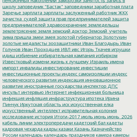
пенсионных накоплений
заморозки
занятость
запись в
школу
заповедник "Бастак"
заповедники
заработная плата
Заречье
зарплата
зарплаты
заслуженный работник ЖКХ
зачистка_судей
защита прав предпринимателей
защита
предпринимателей
здравоохранение
земледельцы
землетрясение
земля
земский доктор
Земский_учитель
зима пришла
змеи
змея
золотой губернатор
Золотухин
золотые медалисты
зоозащитники
Иван Благодырь
Иван
Голунов
Иван Проходцев
ИВЛ
ивс
Игорь Ткачев
игрушки
идиш
избиение
избирательная кампания
избирком
Известковый
измени жизнь к лучшему
Израиль
имена
импорт
инвалиды
инвестирование
инвестиции
инвестиционные проекты
индекс самоизоляции
индекс
человеческого развития
индексация
инновационное
развитие
иностранные государства
инспектор ДПС
инсульт
интервью
Интернет
инфекционная больница
инфекция
инфляция
инфраструктура
ипотека
Ирина
Пинчук
Иркутская область
иск
искусственная елка
искусственный_интеллект
исправительная колония
исследование
история
Итоги-2017
июль
июнь
июнь_2026
кабель линии электропередачи
кадетский бал
кадеты
кадровая чехарда
кадры
казаки
Казань
Казначейство
России
календарь
календарь праздников
камера
камеры