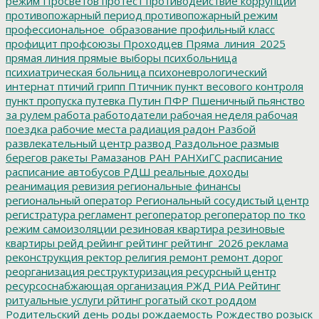
режим
Просветов
протест
противодействие коррупции
противопожарный период
противопожарный режим
профессиональное_образование
профильный класс
профицит
профсоюзы
Проходцев
Пряма_линия_2025
прямая линия
прямые выборы
психбольница
психиатрическая больница
психоневрологический
интернат
птичий грипп
Птичник
пункт весового контроля
пункт пропуска
путевка
Путин
ПФР
Пшеничный
пьянство
за рулем
работа
работодатели
рабочая неделя
рабочая
поездка
рабочие места
радиация
радон
Разбой
развлекательный центр
развод
Раздольное
размыв
берегов
ракеты
Рамазанов
РАН
РАНХиГС
расписание
расписание автобусов
РДШ
реальные доходы
реанимация
ревизия
региональные финансы
региональный оператор
Региональный сосудистый центр
регистратура
регламент
регоператор
регоператор по тко
режим самоизоляции
резиновая квартира
резиновые
квартиры
рейд
рейинг
рейтинг
рейтинг_2026
реклама
реконструкция
ректор
религия
ремонт
ремонт дорог
реорганизация
реструктуризация
ресурсный центр
ресурсоснабжающая организация
РЖД
РИА Рейтинг
ритуальные услуги
рйтинг
рогатый скот
роддом
Родительский день
роды
рождаемость
Рождество
розыск