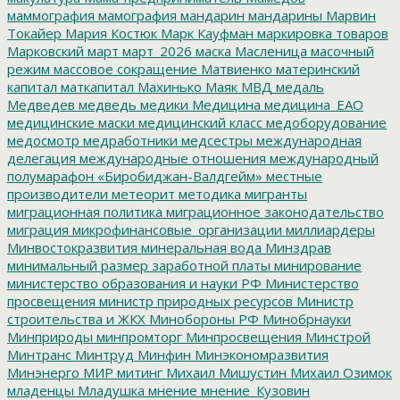
маммография
мамография
мандарин
мандарины
Марвин
Токайер
Мария Костюк
Марк Кауфман
маркировка товаров
Марковский
март
март_2026
маска
Масленица
масочный
режим
массовое сокращение
Матвиенко
материнский
капитал
маткапитал
Махинько
Маяк
МВД
медаль
Медведев
медведь
медики
Медицина
медицина_ЕАО
медицинские маски
медицинский класс
медоборудование
медосмотр
медработники
медсестры
международная
делегация
международные отношения
международный
полумарафон «Биробиджан-Валдгейм»
местные
производители
метеорит
методика
мигранты
миграционная политика
миграционное законодательство
миграция
микрофинансовые_организации
миллиардеры
Минвостокразвития
минеральная вода
Минздрав
минимальный размер заработной платы
минирование
министерство образования и науки РФ
Министерство
просвещения
министр природных ресурсов
Министр
строительства и ЖКХ
Минобороны РФ
Минобрнауки
Минприроды
минпромторг
Минпросвещения
Минстрой
Минтранс
Минтруд
Минфин
Минэкономразвития
Минэнерго
МИР
митинг
Михаил Мишустин
Михаил Озимок
младенцы
Младушка
мнение
мнение_Кузовин