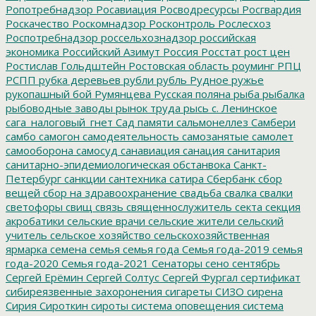
Ропотребнадзор
Росавиация
Росводресурсы
Росгвардия
Роскачество
Роскомнадзор
Росконтроль
Рослесхоз
Роспотребнадзор
россельхознадзор
российская
экономика
Российский Азимут
Россия
Росстат
рост цен
Ростислав Гольдштейн
Ростовская область
роуминг
РПЦ
РСПП
рубка деревьев
рубли
рубль
Рудное
ружье
рукопашный бой
Румянцева
Русская поляна
рыба
рыбалка
рыбоводные заводы
рынок труда
рысь
с. Ленинское
сага_налоговый_гнет
Сад памяти
сальмонеллез
Самбери
самбо
самогон
самодеятельность
самозанятые
самолет
самооборона
самосуд
санавиация
санация
санитария
санитарно-эпидемиологическая обстанвока
Санкт-
Петербург
санкции
сантехника
сатира
Сбербанк
сбор
вещей
сбор на здравоохранение
свадьба
свалка
свалки
светофоры
свищ
связь
священнослужитель
секта
секция
акробатики
сельские врачи
сельские жители
сельский
учитель
сельское хозяйство
сельскохозяйственная
ярмарка
семена
семья
семья года
Семья года-2019
семья
года-2020
Семья года-2021
Сенаторы
сено
сентябрь
Сергей Ерёмин
Сергей Солтус
Сергей Фургал
сертификат
сибиреязвенные захоронения
сигареты
СИЗО
сирена
Сирия
Сироткин
сироты
система оповещения
система