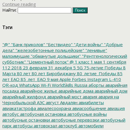
Continue reading
Найти:
Тэги
"@"
"Банк приколов"
"Бествидео"
"Дети войны"
"Добрые
дела"
"железобетонные полицейские"
"ленивые"
малоимущие
"обманутые дольщики"
"Рентгенологический
субботник"
"Цементный поток"
@
1 класс
1 мая
1 сентября
112
2018
23 февраля
31 декабря
5
5G
75-летие Победы
8
Марта
80 лет
80 лет Биробиджану
80_летие_Победы
85
лет ЕАО
85_лет_ЕАО
9 мая
Apple
Forbes
Instagram
L-410
QR-код
WhatsApp
Wi-Fi
WorldSkills Russia
аборты
аварийная
посадка
аварийное жилье
аварийные дома
аварийный дом
аварийный жилфонд
аварийный мост
авария
авария на
Чернобыльской АЭС
август
Авдалян
авиабилеты
авиакатастрофа
авиалесоохрана
авиасообщение
авиация
автобус
автобусная остановка
автобусные войны
автобусные остановки
автобусные перевозки
автобусный
парк
автобусы
автовокзал
автоклуб
автомобили