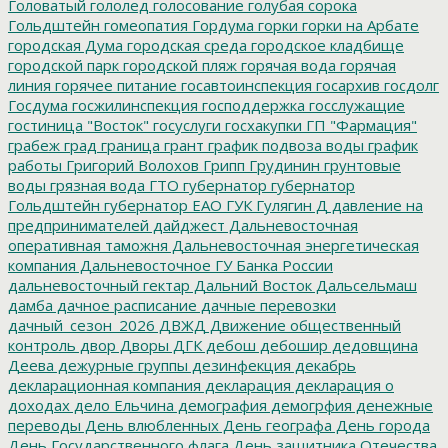
Головатый
гололед
голосование
голубая сорока
Гольдштейн
гомеопатия
Гордума
горки
горки на Арбате
городская Дума
городская среда
городское кладбище
городской парк
городской пляж
горячая вода
горячая
линия
горячее питание
госавтоинспекция
госархив
госдолг
Госдума
госжилинспекция
господдержка
госслужащие
гостиница "Восток"
госуслуги
госхакупки
ГП "Фармация"
грабеж
град
граница
грант
график подвоза воды
график
работы
Григорий Волохов
Грипп
Грудинин
грунтовые
воды
грязная вода
ГТО
губернатор
губернатор
Гольдштейн
губернатор ЕАО
ГУК
Гулягин
Д
давление на
предпринимателей
дайджест
Дальневосточная
оперативная таможня
Дальневосточная энергетическая
компания
Дальневосточное ГУ Банка России
дальневосточный гектар
Дальний Восток
Дальсельмаш
дамба
дачное расписание
дачные перевозки
дачный_сезон_2026
ДВЖД
Движение общественный
контроль
двор
Дворы
ДГК
дебош
дебошир
дедовщина
Деева
дежурные группы
дезинфекция
декабрь
декларационная компания
декларация
декларация о
доходах
дело Ельчина
демография
демогрфия
денежные
переводы
День влюбленных
День географа
День города
День Государственного флага
День защитника Отечества