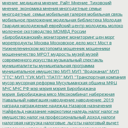
мнение_медицина
мнение_Райт
Мнение_Тиховский
мнение_экономика
мнения
многодетные семьи
многодетные_семьи
мобильная галерея
мобильная связь
мобильное приложение
модельная библиотека
Молодая
Гвардия
молодежный еврейский центр
молодежь
молоко
молочное скотоводство
МОМВД России
«Биробиджанский»
мониторинг
мониторинг цен
морг
морепродукты
Москва
Московское дело
мост
Мост в
Нижнеленинском
мотопомпа
мошенник
мошенники
мошенничество
МРОТ
мудрость
музей
музей
современного искусства
музыкальный спектакль
муниципалитеты
муниципальная программа
муниципальное имущество
МУП
МУП "Водоканал"
МУП
"ГТС"
МУП "ГУК
МУП "ПАТП"
МУП "Транспортная компания
мусор
мусорная реформа
Мусульманская община
МФЦ
МЧС
МЧС РФ
мэр
мэрия
мэрия Биробиджана
мэрия_Биробиджана
мясо
Мясокомбинат
набережная
Навальный
навигация
наводнение
наводнение_2019
награда
награждение
надежда
Назаров
назначения
Найфельд
наказание
накркотики
наледь
налог
налог на
имущество
налог на профессиональный доход
налоги
налоговая нагрузка
налоговые_льготы
налоговый вычет