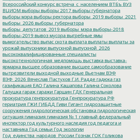
Всероссийский конкурс
встреча_с_населением
ВТБъ
ВУЗ
ВЦИОМ
выборы
выборы 2017
выборы губернатора
выборы мэра
выборы ректора
выборы_2019
выборы_2021
выборы_2026
выборы_губернатора
выборы_депутатов_2019
выборы_мэра
выборы-2018
выборы-2019
вывоз мусора
выгребные ямы
вымогательство
выпас скота
выплата
выплаты
выплаты за
урожай
выпускники
выпускной
выпускной_2026
высококвалифицированные специалисты
высокотехнологичная_медпомощь
выставка
выставка-
ярмарка
высшее образование
высшее самообразование
вытрезвители
выходной
выходные
Вьетнам
ВЭФ
ВЭФ_2026
Вячеслав Пастухов
Г.И. Радде
гадюка
газ
газификация ЕАО
Галина Кашапова
Галина Соколова
Галушка
гараж
гаражи
Гаршин
ГДК
Генеральная
прокуратура
генпрокуратура
Генпрокуратура РФ
гериатрия
ГЖИ
ГИБДД
Гиви
Гигант
гидрозащитные
сооружения
гидрологическая обстановка
гидрологическая
ситуация
гимназия
гимназия № 1
главный федеральный
инспектор
год культурного наследия
год педагога и
наставника
Год семьи
Год экологии
Год_единства_народов_России
Гознак
ГОК
Голикова