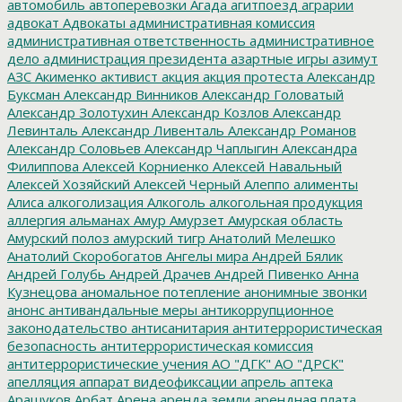
автомобиль
автоперевозки
Агада
агитпоезд
аграрии
адвокат
Адвокаты
административная комиссия
административная ответственность
административное
дело
администрация президента
азартные игры
азимут
АЗС
Акименко
активист
акция
акция протеста
Александр
Буксман
Александр Винников
Александр Головатый
Александр Золотухин
Александр Козлов
Александр
Левинталь
Александр Ливенталь
Александр Романов
Александр Соловьев
Александр Чаплыгин
Александра
Филиппова
Алексей Корниенко
Алексей Навальный
Алексей Хозяйский
Алексей Черный
Алеппо
алименты
Алиса
алкоголизация
Алкоголь
алкогольная продукция
аллергия
альманах
Амур
Амурзет
Амурская область
Амурский полоз
амурский тигр
Анатолий Мелешко
Анатолий Скоробогатов
Ангелы мира
Андрей Бялик
Андрей Голубь
Андрей Драчев
Андрей Пивенко
Анна
Кузнецова
аномальное потепление
анонимные звонки
анонс
антивандальные меры
антикоррупционное
законодательство
антисанитария
антитеррористическая
безопасность
антитеррористическая комиссия
антитеррористические учения
АО "ДГК"
АО "ДРСК"
апелляция
аппарат видеофиксации
апрель
аптека
Арашуков
Арбат
Арена
аренда земли
арендная плата