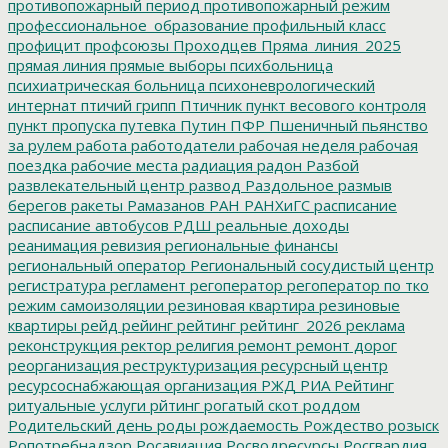
противопожарный период
противопожарный режим
профессиональное_образование
профильный класс
профицит
профсоюзы
Проходцев
Пряма_линия_2025
прямая линия
прямые выборы
психбольница
психиатрическая больница
психоневрологический
интернат
птичий грипп
Птичник
пункт весового контроля
пункт пропуска
путевка
Путин
ПФР
Пшеничный
пьянство
за рулем
работа
работодатели
рабочая неделя
рабочая
поездка
рабочие места
радиация
радон
Разбой
развлекательный центр
развод
Раздольное
размыв
берегов
ракеты
Рамазанов
РАН
РАНХиГС
расписание
расписание автобусов
РДШ
реальные доходы
реанимация
ревизия
региональные финансы
региональный оператор
Региональный сосудистый центр
регистратура
регламент
регоператор
регоператор по тко
режим самоизоляции
резиновая квартира
резиновые
квартиры
рейд
рейинг
рейтинг
рейтинг_2026
реклама
реконструкция
ректор
религия
ремонт
ремонт дорог
реорганизация
реструктуризация
ресурсный центр
ресурсоснабжающая организация
РЖД
РИА Рейтинг
ритуальные услуги
рйтинг
рогатый скот
роддом
Родительский день
роды
рождаемость
Рождество
розыск
Ропотребнадзор
Росавиация
Росводресурсы
Росгвардия