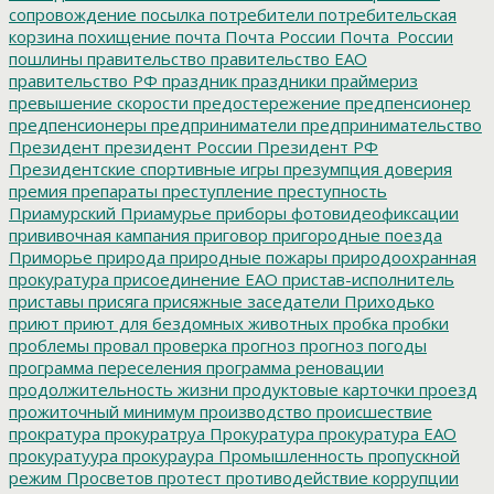
сопровождение
посылка
потребители
потребительская
корзина
похищение
почта
Почта России
Почта_России
пошлины
правительство
правительство ЕАО
правительство РФ
праздник
праздники
праймериз
превышение скорости
предостережение
предпенсионер
предпенсионеры
предприниматели
предпринимательство
Президент
президент России
Президент РФ
Президентские спортивные игры
презумпция доверия
премия
препараты
преступление
преступность
Приамурский
Приамурье
приборы фотовидеофиксации
прививочная кампания
приговор
пригородные поезда
Приморье
природа
природные пожары
природоохранная
прокуратура
присоединение ЕАО
пристав-исполнитель
приставы
присяга
присяжные заседатели
Приходько
приют
приют для бездомных животных
пробка
пробки
проблемы
провал
проверка
прогноз
прогноз погоды
программа переселения
программа реновации
продолжительность жизни
продуктовые карточки
проезд
прожиточный минимум
производство
происшествие
прократура
прокуратруа
Прокуратура
прокуратура ЕАО
прокуратуура
прокураура
Промышленность
пропускной
режим
Просветов
протест
противодействие коррупции