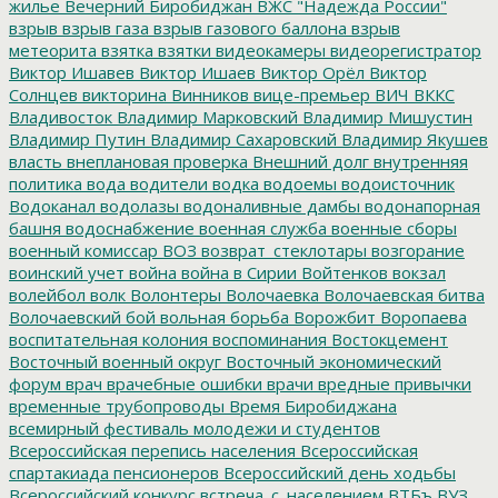
жилье
Вечерний Биробиджан
ВЖС "Надежда России"
взрыв
взрыв газа
взрыв газового баллона
взрыв
метеорита
взятка
взятки
видеокамеры
видеорегистратор
Виктор Ишавев
Виктор Ишаев
Виктор Орёл
Виктор
Солнцев
викторина
Винников
вице-премьер
ВИЧ
ВККС
Владивосток
Владимир Марковский
Владимир Мишустин
Владимир Путин
Владимир Сахаровский
Владимир Якушев
власть
внеплановая проверка
Внешний долг
внутренняя
политика
вода
водители
водка
водоемы
водоисточник
Водоканал
водолазы
водоналивные дамбы
водонапорная
башня
водоснабжение
военная служба
военные сборы
военный комиссар
ВОЗ
возврат_стеклотары
возгорание
воинский учет
война
война в Сирии
Войтенков
вокзал
волейбол
волк
Волонтеры
Волочаевка
Волочаевская битва
Волочаевский бой
вольная борьба
Ворожбит
Воропаева
воспитательная колония
воспоминания
Востокцемент
Восточный военный округ
Восточный экономический
форум
врач
врачебные ошибки
врачи
вредные привычки
временные трубопроводы
Время Биробиджана
всемирный фестиваль молодежи и студентов
Всероссийская перепись населения
Всероссийская
спартакиада пенсионеров
Всероссийский день ходьбы
Всероссийский конкурс
встреча_с_населением
ВТБъ
ВУЗ