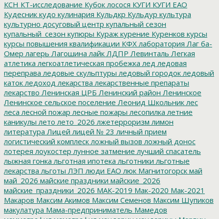
КСН
КТ-исследование
Кубок лосося
КУГИ
КУГИ ЕАО
Кудесник
кудо
кулинария
Кульдкр
Кульдур
культура
культурно досуговый центр
купальный сезон
купальный_сезон
купюры
Кураж
курение
Куренков
курсы
курсы повышения квалификации
КФХ
лаборатория
Лаг ба-
Омер
лагерь
Лагошина
лайк
ЛДПР
Левинталь
Легкая
атлетика
легкоатлетическая пробежка
лед
ледовая
переправа
ледовые скульптуры
ледовый городок
ледовый
каток
ледоход
лекарства
лекарственные препараты
лекарство
Ленинская ЦРБ
Ленинский район
Ленинское
Ленинское сельское поселение
Леонид Школьник
лес
леса
лесной пожар
лесные пожары
лесопилка
летние
каникулы
лето
лето_2026
лжетерроризм
лимон
литература
Лицей
лицей № 23
личный прием
логистический комплеск
ложный вызов
ложный донос
лотерея
лоукостер
лунное затмение
лучший спасатель
лыжная гонка
льготная ипотека
льготники
льготные
лекарства
льготы
ЛЭП
люди ЕАО
люк
Магнитогорск
май
май_2026
майские праздники
майские_2026
майские_праздники_2026
МАК-2019
Мак-2020
Мак-2021
Макаров
Максим Акимов
Максим Семенов
Максим Шупиков
макулатура
Мама-предприниматель
Мамедов