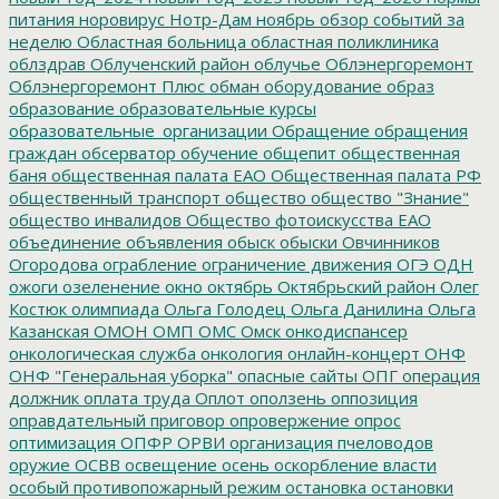
питания
норовирус
Нотр-Дам
ноябрь
обзор событий за
неделю
Областная больница
областная поликлиника
облздрав
Облученский район
облучье
Облэнергоремонт
Облэнергоремонт Плюс
обман
оборудование
образ
образование
образовательные курсы
образовательные_организации
Обращение
обращения
граждан
обсерватор
обучение
общепит
общественная
баня
общественная палата ЕАО
Общественная палата РФ
общественный транспорт
общество
общество "Знание"
общество инвалидов
Общество фотоискусства ЕАО
объединение
объявления
обыск
обыски
Овчинников
Огородова
ограбление
ограничение движения
ОГЭ
ОДН
ожоги
озеленение
окно
октябрь
Октябрьский район
Олег
Костюк
олимпиада
Ольга Голодец
Ольга Данилина
Ольга
Казанская
ОМОН
ОМП
ОМС
Омск
онкодиспансер
онкологическая служба
онкология
онлайн-концерт
ОНФ
ОНФ "Генеральная уборка"
опасные сайты
ОПГ
операция
должник
оплата труда
Оплот
оползень
оппозиция
оправдательный приговор
опровержение
опрос
оптимизация
ОПФР
ОРВИ
организация пчеловодов
оружие
ОСВВ
освещение
осень
оскорбление власти
особый противопожарный режим
остановка
остановки