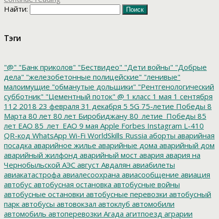
Найти:
Тэги
"@"
"Банк приколов"
"Бествидео"
"Дети войны"
"Добрые
дела"
"железобетонные полицейские"
"ленивые"
малоимущие
"обманутые дольщики"
"Рентгенологический
субботник"
"Цементный поток"
@
1 класс
1 мая
1 сентября
112
2018
23 февраля
31 декабря
5
5G
75-летие Победы
8
Марта
80 лет
80 лет Биробиджану
80_летие_Победы
85
лет ЕАО
85_лет_ЕАО
9 мая
Apple
Forbes
Instagram
L-410
QR-код
WhatsApp
Wi-Fi
WorldSkills Russia
аборты
аварийная
посадка
аварийное жилье
аварийные дома
аварийный дом
аварийный жилфонд
аварийный мост
авария
авария на
Чернобыльской АЭС
август
Авдалян
авиабилеты
авиакатастрофа
авиалесоохрана
авиасообщение
авиация
автобус
автобусная остановка
автобусные войны
автобусные остановки
автобусные перевозки
автобусный
парк
автобусы
автовокзал
автоклуб
автомобили
автомобиль
автоперевозки
Агада
агитпоезд
аграрии