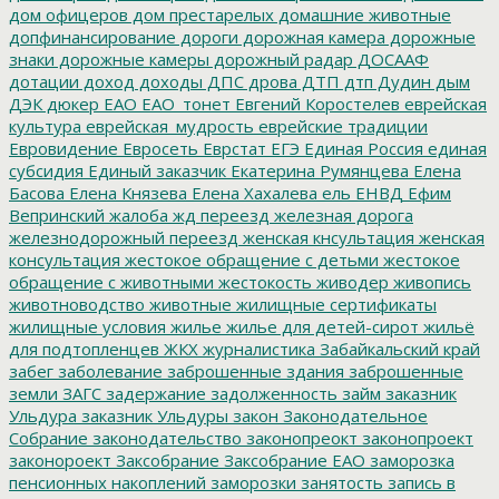
дом офицеров
дом престарелых
домашние животные
допфинансирование
дороги
дорожная камера
дорожные
знаки
дорожные камеры
дорожный радар
ДОСААФ
дотации
доход
доходы
ДПС
дрова
ДТП
дтп
Дудин
дым
ДЭК
дюкер
ЕАО
ЕАО_тонет
Евгений Коростелев
еврейская
культура
еврейская_мудрость
еврейские традиции
Евровидение
Евросеть
Еврстат
ЕГЭ
Единая Россия
единая
субсидия
Единый заказчик
Екатерина Румянцева
Елена
Басова
Елена Князева
Елена Хахалева
ель
ЕНВД
Ефим
Вепринский
жалоба
жд переезд
железная дорога
железнодорожный переезд
женская кнсультация
женская
консультация
жестокое обращение с детьми
жестокое
обращение с животными
жестокость
живодер
живопись
животноводство
животные
жилищные сертификаты
жилищные условия
жилье
жилье для детей-сирот
жильё
для подтопленцев
ЖКХ
журналистика
Забайкальский край
забег
заболевание
заброшенные здания
заброшенные
земли
ЗАГС
задержание
задолженность
займ
заказник
Ульдура
заказник Ульдуры
закон
Законодательное
Собрание
законодательство
законопреокт
законопроект
законороект
Заксобрание
Заксобрание ЕАО
заморозка
пенсионных накоплений
заморозки
занятость
запись в