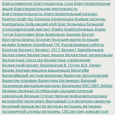
Благословенное
благотворитель года
благотворительная
акция
благотворительная деятельность
благотворительность
благотворительный концерт
благоустройство
Блокада Ленинграда
боевые патроны
боеприпасы
Бойцовский клуб
бокс
больница
большой
этнографический диктант
бомба
бомбоубежище
Борис
Титов
Борохович
брак
браконьер
Бридер
брусит
брусчатка
Брянск
Будукан
будущие врачи
будущие
медики
Бумагин
Бурейская ГЭС
буровзрывные работы
Бурятия
Бюджет
бюджет 2017
бюджет Биробиджана
бюджетники
бюджетные деньги
бюджетные организации
бюджетные средства
бюджетные учреждения
бюджетный кредит
бюрократия
В. Путин
В.И. Ленин
Вадим Зингман
вакцина
вакцинация
Валдгейм
Валдгеймский детдом
валежник
Валентин Брусиловский
Валентин Коровин
Валентина Матвиенко
Валерий
Дранников
вандализм
вандалы
Васильева
ВВО
ВВП
Вебер
Великан
Великая Октябрьская социалистическая
революция
Великая Отечественная война
велодорожка
велопробег
велосипед
Верховный суд
весенние каникулы
весенний призыв
ветер
ветеран
ветераны
ветераны
пограничной службы
ветераны_СВО
ветхие дома
ветхое