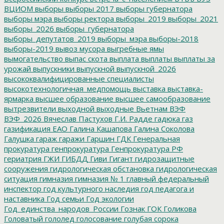
ВЦИОМ
выборы
выборы 2017
выборы губернатора
выборы мэра
выборы ректора
выборы_2019
выборы_2021
выборы_2026
выборы_губернатора
выборы_депутатов_2019
выборы_мэра
выборы-2018
выборы-2019
вывоз мусора
выгребные ямы
вымогательство
выпас скота
выплата
выплаты
выплаты за
урожай
выпускники
выпускной
выпускной_2026
высококвалифицированные специалисты
высокотехнологичная_медпомощь
выставка
выставка-
ярмарка
высшее образование
высшее самообразование
вытрезвители
выходной
выходные
Вьетнам
ВЭФ
ВЭФ_2026
Вячеслав Пастухов
Г.И. Радде
гадюка
газ
газификация ЕАО
Галина Кашапова
Галина Соколова
Галушка
гараж
гаражи
Гаршин
ГДК
Генеральная
прокуратура
генпрокуратура
Генпрокуратура РФ
гериатрия
ГЖИ
ГИБДД
Гиви
Гигант
гидрозащитные
сооружения
гидрологическая обстановка
гидрологическая
ситуация
гимназия
гимназия № 1
главный федеральный
инспектор
год культурного наследия
год педагога и
наставника
Год семьи
Год экологии
Год_единства_народов_России
Гознак
ГОК
Голикова
Головатый
гололед
голосование
голубая сорока