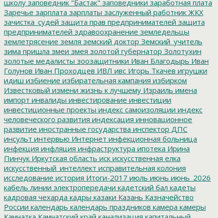
школу
заповедник "Бастак"
заповедники
заработная плата
Заречье
зарплата
зарплаты
заслуженный работник ЖКХ
зачистка_судей
защита прав предпринимателей
защита
предпринимателей
здравоохранение
земледельцы
землетрясение
земля
земский доктор
Земский_учитель
зима пришла
змеи
змея
золотой губернатор
Золотухин
золотые медалисты
зоозащитники
Иван Благодырь
Иван
Голунов
Иван Проходцев
ИВЛ
ивс
Игорь Ткачев
игрушки
идиш
избиение
избирательная кампания
избирком
Известковый
измени жизнь к лучшему
Израиль
имена
импорт
инвалиды
инвестирование
инвестиции
инвестиционные проекты
индекс самоизоляции
индекс
человеческого развития
индексация
инновационное
развитие
иностранные государства
инспектор ДПС
инсульт
интервью
Интернет
инфекционная больница
инфекция
инфляция
инфраструктура
ипотека
Ирина
Пинчук
Иркутская область
иск
искусственная елка
искусственный_интеллект
исправительная колония
исследование
история
Итоги-2017
июль
июнь
июнь_2026
кабель линии электропередачи
кадетский бал
кадеты
кадровая чехарда
кадры
казаки
Казань
Казначейство
России
календарь
календарь праздников
камера
камеры
Камчатка
Камчатский край
канализация
капитальный