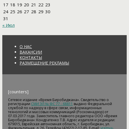
17
18
19
20
21
22
23
24
25
26
27
28
29
30
31
« Июл
О НАС
ВАКАНСИИ
КОНТАКТЫ
РАЗМЕЩЕНИЕ РЕКЛАМЫ
[counters]
Сетевое издание «Время Биробиджана». Свидетельство о
регистрации
СМИ ЭЛ № ФС 77 - 68811
выдано Федеральной
службой по надзору в сфере связи, информационных
технологий и массовых коммуникаций (Роскомнадзор) от
07.03.2017 года. Заместитель главного редактора ООО «Время
Биробиджана»: Кондратенко Т.В. Адрес издателя и редакции:
679015, Еврейская автономная область, г. Биробиджан, ул.
Физкультурная, д. 26. Телефон (42622) 2-17-85. E-mail:
vremya-