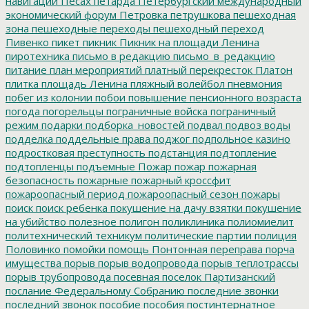
навигации
Песах
петарда
Петербургский международный
экономический форум
Петровка
петрушкова
пешеходная
зона
пешеходные переходы
пешеходный переход
Пивенко
пикет
пикник
Пикник на площади Ленина
пиротехника
письмо в редакцию
письмо_в_редакцию
питание
план мероприятий
платный перекресток
Платон
плитка
площадь Ленина
пляжный волейбол
пневмония
побег из колонии
побои
повышение пенсионного возраста
погода
погорельцы
пограничные войска
пограничный
режим
подарки
подборка_новостей
подвал
подвоз воды
подделка
поддельные права
поджог
подпольное казино
подростковая преступность
подстанция
подтопление
подтопленцы
подъемные
Пожар
пожар
пожарная
безопасность
пожарные
пожарный кроссфит
пожароопасный период
пожароопасный сезон
пожары
поиск
поиск ребенка
покушение на дачу взятки
покушение
на убийство
полезное
полигон
поликлиника
полиомиелит
политехнический техникум
политические партии
полиция
Половинко
помойки
помощь
Понтонная переправа
порча
имущества
порыв
порыв водопровода
порыв теплотрассы
порыв трубопровода
посевная
поселок Партизанский
послание Федеральному Собранию
последние звонки
последний звонок
пособие
пособия
постинтернатное