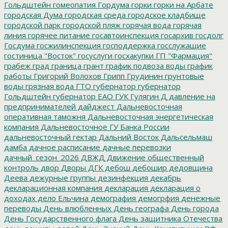
Гольдштейн
гомеопатия
Гордума
горки
горки на Арбате
городская Дума
городская среда
городское кладбище
городской парк
городской пляж
горячая вода
горячая
линия
горячее питание
госавтоинспекция
госархив
госдолг
Госдума
госжилинспекция
господдержка
госслужащие
гостиница "Восток"
госуслуги
госхакупки
ГП "Фармация"
грабеж
град
граница
грант
график подвоза воды
график
работы
Григорий Волохов
Грипп
Грудинин
грунтовые
воды
грязная вода
ГТО
губернатор
губернатор
Гольдштейн
губернатор ЕАО
ГУК
Гулягин
Д
давление на
предпринимателей
дайджест
Дальневосточная
оперативная таможня
Дальневосточная энергетическая
компания
Дальневосточное ГУ Банка России
дальневосточный гектар
Дальний Восток
Дальсельмаш
дамба
дачное расписание
дачные перевозки
дачный_сезон_2026
ДВЖД
Движение общественный
контроль
двор
Дворы
ДГК
дебош
дебошир
дедовщина
Деева
дежурные группы
дезинфекция
декабрь
декларационная компания
декларация
декларация о
доходах
дело Ельчина
демография
демогрфия
денежные
переводы
День влюбленных
День географа
День города
День Государственного флага
День защитника Отечества