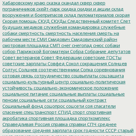
Хабаровскому краю
сказка
скандал
сквер
сквер
пограничников
скейт-парк
скидка
скидки и акции
склад
вооружения и боеприпасов
склад пиломатериалов
скорая
Скорая помощь
СКУД
СКУДы
Следственный комитет
Слет
будущих медиков
служебная командировка
служебные
собаки
смертность
смертность населения
смерть на
рабочем месте
СМИ
Смидович
Смидовичский район
смотровая площадка
СМП
снег
снегопад
снюс
собаки
собор Парижской Богоматери
Собра
Собрание депутатов
Совет ветеранов
Совет Федерации
советские ГОСТы
советские зарплаты
Совфед
Сокол
сокращения
Солнцев
Солтус
Солцнев
соотечественники
Сопка
соревнования
сотовая связь
сотрудничество
соцвыплаты
соцзащита
социально-культурный центр
социально-политическая
устойчивость
социально-экономическое положение
социальное питание
социальные выплаты
социальные
пенсии
социальные сети
социальный контракт
Социальный фонд
соцопрос
соцсети
соя
спасатели
спасение
спецтранспорт
СПИД
спорт
спортивная
акробатика
спортивная площадка
спорткомплекс
Справедливая Россия
справка
справки
СПЧ
среднее
образование
средняя зарплата
срок годности
СССР
старый