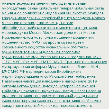
мнение_экономика
мнения
многодетные семьи
многодетные_семьи
мобильная галерея
мобильная связь
мобильное приложение
модельная библиотека
Молодая
Гвардия
молодежный еврейский центр
молодежь
молоко
молочное скотоводство
МОМВД России
«Биробиджанский»
мониторинг
мониторинг цен
морг
морепродукты
Москва
Московское дело
мост
Мост в
Нижнеленинском
мотопомпа
мошенник
мошенники
мошенничество
МРОТ
мудрость
музей
музей
современного искусства
музыкальный спектакль
муниципалитеты
муниципальная программа
муниципальное имущество
МУП
МУП "Водоканал"
МУП
"ГТС"
МУП "ГУК
МУП "ПАТП"
МУП "Транспортная компания
мусор
мусорная реформа
Мусульманская община
МФЦ
МЧС
МЧС РФ
мэр
мэрия
мэрия Биробиджана
мэрия_Биробиджана
мясо
Мясокомбинат
набережная
Навальный
навигация
наводнение
наводнение_2019
награда
награждение
надежда
Назаров
назначения
Найфельд
наказание
накркотики
наледь
налог
налог на
имущество
налог на профессиональный доход
налоги
налоговая нагрузка
налоговые_льготы
налоговый вычет
нападение
напорный коллектор
наркозависимость