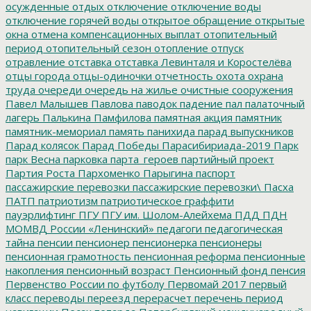
осужденные
отдых
отключение
отключение воды
отключение горячей воды
открытое обращение
открытые
окна
отмена компенсационных выплат
отопительный
период
отопительный сезон
отопление
отпуск
отравление
отставка
отставка Левинталя и Коростелёва
отцы города
отцы-одиночки
отчетность
охота
охрана
труда
очереди
очередь на жилье
очистные сооружения
Павел Малышев
Павлова
паводок
падение
пал
палаточный
лагерь
Палькина
Памфилова
памятная акция
памятник
памятник-мемориал
память
панихида
парад выпускников
Парад колясок
Парад Победы
Парасибириада-2019
Парк
парк Весна
парковка
парта_героев
партийный проект
Партия Роста
Пархоменко
Парыгина
паспорт
пассажирские перевозки
пассажирские перевозки\
Пасха
ПАТП
патриотизм
патриотическое граффити
пауэрлифтинг
ПГУ
ПГУ им. Шолом-Алейхема
ПДД
ПДН
МОМВД России «Ленинский»
педагоги
педагогическая
тайна
пенсии
пенсионер
пенсионерка
пенсионеры
пенсионная грамотность
пенсионная реформа
пенсионные
накопления
пенсионный возраст
Пенсионный фонд
пенсия
Первенство России по футболу
Первомай 2017
первый
класс
переводы
переезд
перерасчет
перечень
период