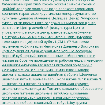
Хабаровский край
хлеб
хоккей
хоккей с мячом
хоккей с
шайбой
Холдоми
холодная вода
Холокост
Хорошавин
хранение наркотиков
хрустальная менора
хулиганство
хулиганы
целевое обучение
Целищев
Центр "Амурский
тигр"
центр временного содержания мигрантов
центр
занятости
Центр лечебной физкультуры
Центр
управления регионом
центральное водоснабжение
Центральный Банк
цены
цик
циклон
цирк
цифровое
телевидение
цифровой рубль
ЦСМ
ЦУР
Час земли
частичная мобилизация
Чемпионат Дальнего Востока по
футболу
черная дыра
черная икра
черные лесорубы
Черный куб
черный список
честные выборы
честные и
чистые выборы
четырехдневная рабочая неделя
чиновник
чиновники
чипирование
чистая питьевая вода
Чиунэ
Сугихара
ЧМ-2018
ЧП
чс
чума
шампанское
Шапиро
шахматы
шашки
шашлыки
швейная фабрика
Шевченко
шелковый путь
Шереметьево
школа
школа № 10
школа №
11
школа № 4
школа № 9
школы
школьная ярмарка
школьники
школьница из Томсино
школьное образование
школьное питание
школьные автобусы
школьные
завтраки
школьные каникулы
школьные перевозки
школьные поборы
школьный автобус
Шоу группа