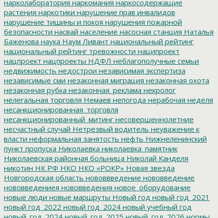
нарколаборатория
наркомания
наркосодержащие
растения
наркотики
нарушение прав инвалидов
нарушение тишины и покоя
нарушения пожарной
безопасности
насвай
население
насосная станция
Наталья
Баженова
наука
Наум Ливант
национальный рейтинг
национальный рейтинг тревожности
наципроект
нацпроект
нацпроекты
НДФЛ
неблагополучные семьи
недвижимость
недострои
независимая экспертиза
независимые сми
незаконная миграция
незаконная охота
незаконная рубка
незаконная_реклама
некролог
нелегальная торговля
Немаев
непогода
нерабочая неделя
несанкционированная_торговля
несанкционированный_митинг
несовершеннолетние
несчастный случай
Нетрезвый водитель
неуважение к
власти
неформальная занятость
нефть
Нижнеленинский
пункт пропуска
Николаевка
николаевка_памятник
Николаевская районная больница
Николай Канделя
никотин
НК РФ
НКО
НКО «РОКР»
Новая звезда
Новгородская область
нововвведение
нововведение
нововведениея
нововведения
новое_оборудование
новые люди
новые маршруты
Новый год
новый год_2021
новый год_2022
новый год_2024
новый учебный год
новый_год_2024
новый_год_2025
новый_год_2026
нормы