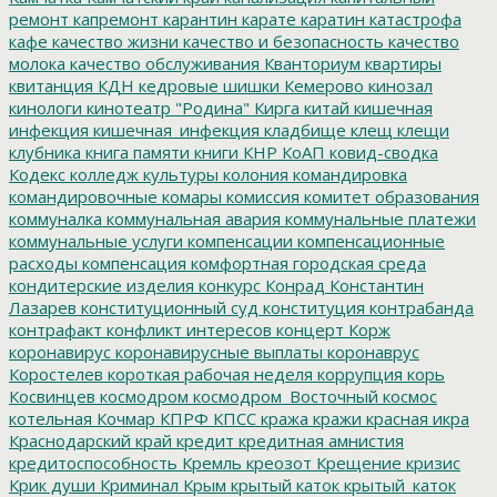
ремонт
капремонт
карантин
карате
каратин
катастрофа
кафе
качество жизни
качество и безопасность
качество
молока
качество обслуживания
Кванториум
квартиры
квитанция
КДН
кедровые шишки
Кемерово
кинозал
кинологи
кинотеатр "Родина"
Кирга
китай
кишечная
инфекция
кишечная_инфекция
кладбище
клещ
клещи
клубника
книга памяти
книги
КНР
КоАП
ковид-сводка
Кодекс
колледж культуры
колония
командировка
командировочные
комары
комиссия
комитет образования
коммуналка
коммунальная авария
коммунальные платежи
коммунальные услуги
компенсации
компенсационные
расходы
компенсация
комфортная городская среда
кондитерские изделия
конкурс
Конрад
Константин
Лазарев
конституционный суд
конституция
контрабанда
контрафакт
конфликт интересов
концерт
Корж
коронавирус
коронавирусные выплаты
коронаврус
Коростелев
короткая рабочая неделя
коррупция
корь
Косвинцев
космодром
космодром_Восточный
космос
котельная
Кочмар
КПРФ
КПСС
кража
кражи
красная икра
Краснодарский край
кредит
кредитная амнистия
кредитоспособность
Кремль
креозот
Крещение
кризис
Крик души
Криминал
Крым
крытый каток
крытый_каток