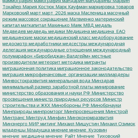
маммография
мамография
мандарин
мандарины
Марвин
Токайер
Мария Костюк
Марк Кауфман
маркировка товаров
Марковский
март
март_2026
маска
Масленица
масочный
режим
массовое сокращение
Матвиенко
материнский
капитал
маткапитал
Махинько
Маяк
МВД
медаль
Медведев
медведь
медики
Медицина
медицина_ЕАО
медицинские маски
медицинский класс
медоборудование
медосмотр
медработники
медсестры
международная
делегация
международные отношения
международный
полумарафон «Биробиджан-Валдгейм»
местные
производители
метеорит
методика
мигранты
миграционная политика
миграционное законодательство
миграция
микрофинансовые_организации
миллиардеры
Минвостокразвития
минеральная вода
Минздрав
минимальный размер заработной платы
минирование
министерство образования и науки РФ
Министерство
просвещения
министр природных ресурсов
Министр
строительства и ЖКХ
Минобороны РФ
Минобрнауки
Минприроды
минпромторг
Минпросвещения
Минстрой
Минтранс
Минтруд
Минфин
Минэкономразвития
Минэнерго
МИР
митинг
Михаил Мишустин
Михаил Озимок
младенцы
Младушка
мнение
мнение_Кузовин
мнение_медицина
мнение_Райт
Мнение_Тиховский