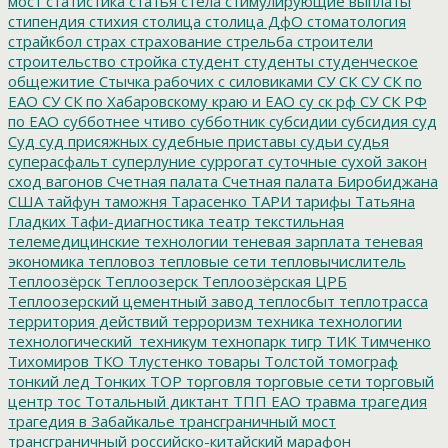
мост
статистика
статья
стела
стимулирующие выплаты
стипендия
стихия
столица
столица ДфО
стоматология
страйкбол
страх
страхование
стрельба
строители
строительство
стройка
студент
студенты
студенческое
общежитие
Стычка рабочих с силовиками
СУ СК
СУ СК по
ЕАО
СУ СК по Хабаровскому краю и ЕАО
су ск рф
СУ СК РФ
по ЕАО
субботнее чтиво
субботник
субсидии
субсидия
суд
Суд
суд присяжных
судебные приставы
судьи
судья
суперасфальт
суперлуние
суррогат
суточные
сухой закон
сход вагонов
Счетная палата
Счетная палата Биробиджана
США
тайфун
таможня
Тарасенко
ТАРИ
тарифы
Татьяна
Гладких
Тафи-диагностика
театр
текстильная
телемедицинские технологии
теневая зарплата
теневая
экономика
тепловоз
тепловые сети
тепловычислитель
Теплоозёрск
Теплоозерск
Теплоозёрская ЦРБ
Теплоозерский цементный завод
теплосбыт
теплотрасса
территория действий
терроризм
техника
технологии
технологический_техникум
технопарк
тигр
ТИК
Тимченко
Тихомиров
ТКО
Тлустенко
товары
Толстой
томограф
тонкий лед
Тонких
ТОР
торговля
торговые сети
торговый
центр
тос
Тотальный диктант
ТПП ЕАО
травма
трагедия
трагедия в Забайкалье
трансграничный мост
трансграничный российско-китайский марафон