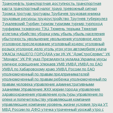
Транснефть
транспортная доступность
транспортная
карта
транспортный налог
траур
тревожный сигнал
Тромса
тротуар
тротуары
Трубачев
трудовая книжка
трудовые ресурсы
трудоустройство
Трутнев
туберкулез
Тукалевский
Турбин
туризм
туризмм
турнир
турпоход
турфирма
тхэквондо
ТЭЦ
Тюмень
тюрьма
Тяжелая
атлетика
убийство
уборка улиц
убыль
убыль населения
убыточность
увольнение
увольнения
уголовное дело
уголовное преследование
уголовный кодекс
уголовный
розыск
уголоное дело
уголь
угон
угон автомобиля
удача
УЖАСЫ НАШЕГО ГОРОДКА
узи
УК
УК "ДомСтроСервис"
УК
"Монарх"
УК РФ
указ Президента
укладка
Украина
укусы
уличное освещение
Улюкаев
УМВ
УМВД
УМВД по ЕАО
УМВД по Хабаровскому краю
УМВД России по ЕАО
уполномоченный по правам предпринимателей
уполномоченный по правам ребенка
уполномоченный по
правам человека
управление административными
зданиями
Управление ЖКХ мэрии города
управление
здравоохранения
управление культуры
управление по
опеке и попечительству
управляющая компания
управляющие компании
уровень жизни
условия труда
УТ
МВД России по ДФО
утечка
утраченный урожай
утро с