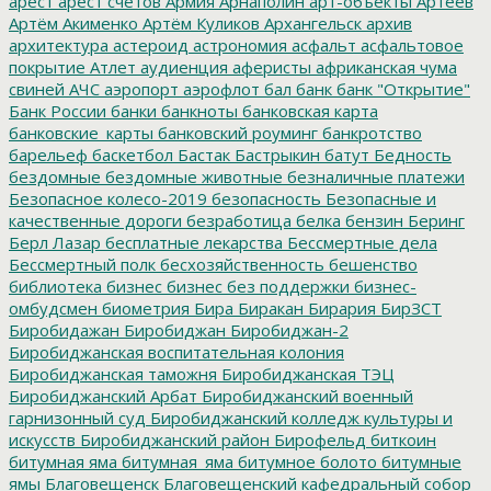
арест
арест счетов
Армия
Арнаполин
арт-объекты
Артеев
Артём Акименко
Артём Куликов
Архангельск
архив
архитектура
астероид
астрономия
асфальт
асфальтовое
покрытие
Атлет
аудиенция
аферисты
африканская чума
свиней
АЧС
аэропорт
аэрофлот
бал
банк
банк "Открытие"
Банк России
банки
банкноты
банковская карта
банковские_карты
банковский роуминг
банкротство
барельеф
баскетбол
Бастак
Бастрыкин
батут
Бедность
бездомные
бездомные животные
безналичные платежи
Безопасное колесо-2019
безопасность
Безопасные и
качественные дороги
безработица
белка
бензин
Беринг
Берл Лазар
бесплатные лекарства
Бессмертные дела
Бессмертный полк
бесхозяйственность
бешенство
библиотека
бизнес
бизнес без поддержки
бизнес-
омбудсмен
биометрия
Бира
Биракан
Бирария
БирЗСТ
Биробидажан
Биробиджан
Биробиджан-2
Биробиджанская воспитательная колония
Биробиджанская таможня
Биробиджанская ТЭЦ
Биробиджанский Арбат
Биробиджанский военный
гарнизонный суд
Биробиджанский колледж культуры и
искусств
Биробиджанский район
Бирофельд
биткоин
битумная яма
битумная_яма
битумное болото
битумные
ямы
Благовещенск
Благовещенский кафедральный собор