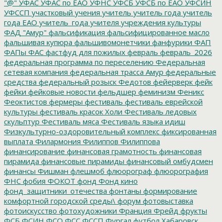
"@"
УФАС
УФАС по ЕАО
УФНС
УФСБ
УФСБ по ЕАО
УФСИН
УФССП
участковый
учения
учитель
учитель года
учитель
года ЕАО
учитель_года
учителя
учреждения культуры
ФАД "Амур"
фальсификация
фальсифицированное масло
фальшивая купюра
фальшивомонетчики
фанфурики
ФАП
ФАПы
ФАС
фастфуд для пожилых
февраль
февраль_2026
федеральная программа по переселению
Федеральная
сетевая компания
федеральная трасса Амур
федеральные
средства
федеральный розыск
Федотов
фейерверк
фейк
фейки
фейковые новости
фельдшер
феминизм
Феникс
Феоктистов
фермеры
фестиваль
фестиваль еврейской
культуры
фестиваль красок Холи
Фестиваль ледовых
скульптур
Фестиваль мяса
Фестиваль языка идиш
Физкультурно-оздоровительный комплекс
фиксированная
выплата
Филармония
Филиппов
Филиппова
финансирование
финансовая грамотность
финансовая
пирамида
финансовые пирамиды
финансовый омбудсмен
финансы
Фишман
флешмоб
флюорограф
флюорография
ФНС
фобия
ФОКОТ
фонд
Фонд кино
фонд_защитники_отечества
фонтаны
формирование
комфортной городской среды\
форум
фотовыставка
фотоискусство
фотохудожники
Франция
Фрейд
фрукты
ФСБ
ФСИН
ФСО
ФСС
ФССП
Фургал
футбол
Хабаровск