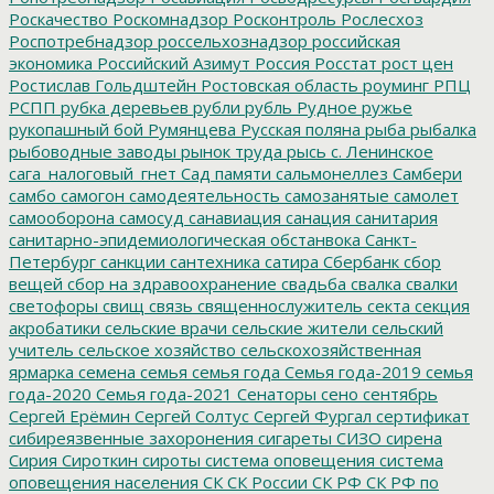
Роскачество
Роскомнадзор
Росконтроль
Рослесхоз
Роспотребнадзор
россельхознадзор
российская
экономика
Российский Азимут
Россия
Росстат
рост цен
Ростислав Гольдштейн
Ростовская область
роуминг
РПЦ
РСПП
рубка деревьев
рубли
рубль
Рудное
ружье
рукопашный бой
Румянцева
Русская поляна
рыба
рыбалка
рыбоводные заводы
рынок труда
рысь
с. Ленинское
сага_налоговый_гнет
Сад памяти
сальмонеллез
Самбери
самбо
самогон
самодеятельность
самозанятые
самолет
самооборона
самосуд
санавиация
санация
санитария
санитарно-эпидемиологическая обстанвока
Санкт-
Петербург
санкции
сантехника
сатира
Сбербанк
сбор
вещей
сбор на здравоохранение
свадьба
свалка
свалки
светофоры
свищ
связь
священнослужитель
секта
секция
акробатики
сельские врачи
сельские жители
сельский
учитель
сельское хозяйство
сельскохозяйственная
ярмарка
семена
семья
семья года
Семья года-2019
семья
года-2020
Семья года-2021
Сенаторы
сено
сентябрь
Сергей Ерёмин
Сергей Солтус
Сергей Фургал
сертификат
сибиреязвенные захоронения
сигареты
СИЗО
сирена
Сирия
Сироткин
сироты
система оповещения
система
оповещения населения
СК
СК России
СК РФ
СК РФ по