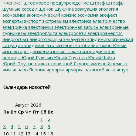
"Феникс"
штормовое предупреждение
штраф
штрафы
шумные соседи
щенок
Щукинка
эвакуация
экология
экономика
экономический кризис
экономия
экофест
эксперты
экспорт
экстремизм
электрика
электричество
электричка
электрички
электронная запись
электронные
турникеты
электроплита
электросети
электроэнергия
Энергосбыт
энерготарифы
энкаунтер
эпидемиологическая
ситуация
эпидемия
это_интересно
юбилей
юмор
Юные
инспекторы движения
юные таланты
юридическая
помощь
Юрий Гулягин
Юрий Трутнев
Юрий Чайка
Юрий_Трутнев
явка с повинной
Якунин
ямочный ремонт
ямы
январь
Япония
ярмарка
ярмарка вакансий
ясли
ящур
Календарь новостей
Август 2026
Пн
Вт
Ср
Чт
Пт
Сб
Вс
1
2
3
4
5
6
7
8
9
10
11
12
13
14
15
16