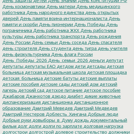
день защиты детей
День Знаний
День Конституции РФ
День космонавтики
День матери
День медицинского
работника
День народного единства
день открытых
дверей
День памяти воина-интернационалиста
День
памяти и скорби
День пионерии
День Победы
День
пограничника
День работника ЖКХ
День работника
культуры
день работника транспорта
День рождения
День России
День семьи
День соседа
День спасателя
день строителя
День студента
день тигра
день учителя
день физкультурника
День флага России
День_Победы_2026
День_семьи_2026
деньги
депутат
депутаты
депутаты ЕАО
детдом
дети
детсады
детская
больница
детская музыкальная школа
детская площадка
детская_больница
детские батуты
детские выплаты
детские пособия
детские сады
детский дом
детский
лагерь
детский сад
детское питание
детское пособие
Джабаров
Джанхотов
дзюдо
диабет
дикие животные
диспансеризация
дистанционка
дистанционное
образование
Дмитрий Меведев
Дмитрий Медведев
Дмитрий Нестеров
Доблесть_Хингана
Добрые люди
Добрые руки
довыборы_в_Думу
дождь
документальный
фильм
долг
долги
долги по зарплате
долговая нагрузка
долгострои
долгострой
долевое строительство
должники