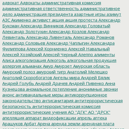
адвокат
Адвокаты
административная комиссия
административная ответственность
административное
дело
администрация президента
азартные игры
азимут
АЗС
Акименко
активист
акция
акция протеста
Александр
Буксман
Александр Винников
Александр Головатый
Александр Золотухин
Александр Козлов
Александр
Левинталь
Александр Ливенталь
Александр Романов
Александр Соловьев
Александр Чаплыгин
Александра
Филиппова
Алексей Корниенко
Алексей Навальный
Алексей Хозяйский
Алексей Черный
Алеппо
алименты
Алиса
алкоголизация
Алкоголь
алкогольная продукция
аллергия
альманах
Амур
Амурзет
Амурская область
Амурский полоз
амурский тигр
Анатолий Мелешко
Анатолий Скоробогатов
Ангелы мира
Андрей Бялик
Андрей Голубь
Андрей Драчев
Андрей Пивенко
Анна
Кузнецова
аномальное потепление
анонимные звонки
анонс
антивандальные меры
антикоррупционное
законодательство
антисанитария
антитеррористическая
безопасность
антитеррористическая комиссия
антитеррористические учения
АО "ДГК"
АО "ДРСК"
апелляция
аппарат видеофиксации
апрель
аптека
Арашуков
Арбат
Арена
аренда земли
арендная плата