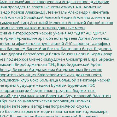
били
автомобиль
автоперевозки
Агада
агитпоезд
аграрии
ция президента
азартные игры
азимут
АЗС
Акименко
сандр Козлов
Александр Левинталь
Александр Ливенталь
ный
Алексей Хозяйский
Алексей Черный
Алеппо
алименты
з
амурский тигр
Анатолий Мелешко
Анатолий Скоробогатов
нимные звонки
анонс
антивандальные меры
ссия
антитеррористические учения
АО "ДГК"
АО "ДРСК"
ов
Армия
Арнаполин
арт-объекты
Артеев
Артём Акименко
еристы
африканская чума свиней
АЧС
аэропорт
аэрофлот
тво
барельеф
баскетбол
Бастак
Бастрыкин
батут
Бедность
нные дороги
безработица
белка
бензин
Беринг
Берл Лазар
без поддержки
бизнес-омбудсмен
биометрия
Бира
Биракан
аможня
Биробиджанская ТЭЦ
Биробиджанский Арбат
фельд
биткоин
битумная яма
битумная_яма
битумное
ворительная акция
благотворительная деятельность
ойцовский клуб
бокс
больница
большой этнографический
е врачи
будущие медики
Бумагин
Бурейская ГЭС
е организации
бюджетные средства
бюджетные
мский детдом
валежник
Валентин Брусиловский
Валентин
ябрьская социалистическая революция
Великая
теран
ветераны
ветераны пограничной службы
го баллона
взрыв метеорита
взятка
взятки
видеокамеры
ВККС
Владивосток
Владимир Марковский
Владимир