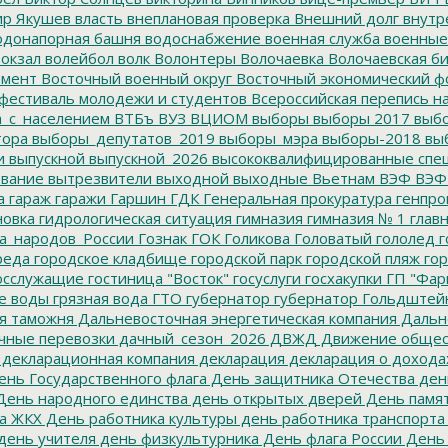
р Якушев
власть
внеплановая проверка
Внешний долг
внутр
донапорная башня
водоснабжение
военная служба
военные
окзал
волейбол
волк
Волонтеры
Волочаевка
Волочаевская б
емент
Восточный военный округ
Восточный экономический ф
фестиваль молодежи и студентов
Всероссийская перепись н
а_с_населением
ВТБъ
ВУЗ
ВЦИОМ
выборы
выборы 2017
выбо
тора
выборы_депутатов_2019
выборы_мэра
выборы-2018
вы
и
выпускной
выпускной_2026
высококвалифицированные спе
вание
вытрезвители
выходной
выходные
Вьетнам
ВЭФ
ВЭФ
а
гараж
гаражи
Гаршин
ГДК
Генеральная прокуратура
генпро
новка
гидрологическая ситуация
гимназия
гимназия № 1
глав
а_народов_России
Гознак
ГОК
Голикова
Головатый
гололед
г
реда
городское кладбище
городской парк
городской пляж
гор
осслужащие
гостиница "Восток"
госуслуги
госхакупки
ГП "Фар
е воды
грязная вода
ГТО
губернатор
губернатор Гольдштей
я таможня
Дальневосточная энергетическая компания
Дальне
чные перевозки
дачный_сезон_2026
ДВЖД
Движение общес
декларационная компания
декларация
декларация о дохода
нь Государственного флага
День защитника Отечества
ден
ень народного единства
день открытых дверей
День памят
а ЖКХ
День работника культуры
день работника транспорта
день учителя
день физкультурника
День флага России
День