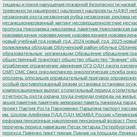
тишины и покоя
нарушения пожарной безопасности
насвай
тревожности
наципроект
нацпроект
нацпроекты
НДФЛ
неб
незаконная охота
незаконная рубка
незаконная_реклама
не
несанкционированный_митинг
несовершеннолетние
несчас
пропуска
Николаевка
николаевка_памятник
Николаевская ра
нововвведение
нововведение
нововведениея
нововведен
новый учебный год
новый_год_2024
новый_год_2025
новый
поликлиника
облздрав
Облученский район
облучье
Облэнер
образовательные_организации
Обращение
обращения гр
общественный транспорт
общество
общество "Знание"
общ
ограбление
ограничение движения
ОГЭ
ОДН
ожоги
озелен
ОМП
ОМС
Омск
онкодиспансер
онкологическая служба
онко
оползень
оппозиция
оправдательный приговор
опроверже
особый противопожарный режим
остановка
остановки
осуж
компенсационных выплат
отопительный период
отопитель
отчетность
охота
охрана труда
очереди
очередь на жилье
акция
памятник
памятник-мемориал
память
панихида
парад
проект
Партия Роста
Пархоменко
Парыгина
паспорт
пассаж
им. Шолом-Алейхема
ПДД
ПДН МОМВД России «Ленински
реформа
пенсионные накопления
пенсионный возраст
Пенс
перечень
период навигации
Песах
петарда
Петербургский
переход
Пивенко
пикет
пикник
Пикник на площади Ленина