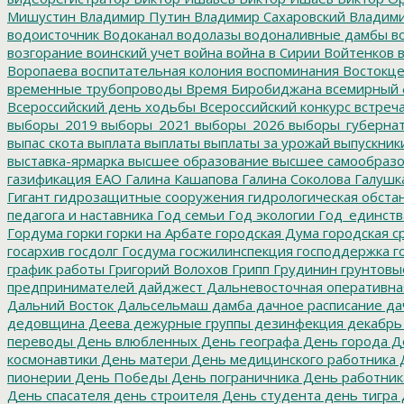
Мишустин
Владимир Путин
Владимир Сахаровский
Владими
водоисточник
Водоканал
водолазы
водоналивные дамбы
во
возгорание
воинский учет
война
война в Сирии
Войтенков
в
Воропаева
воспитательная колония
воспоминания
Востокц
временные трубопроводы
Время Биробиджана
всемирный 
Всероссийский день ходьбы
Всероссийский конкурс
встреч
выборы_2019
выборы_2021
выборы_2026
выборы_губерна
выпас скота
выплата
выплаты
выплаты за урожай
выпускник
выставка-ярмарка
высшее образование
высшее самообразо
газификация ЕАО
Галина Кашапова
Галина Соколова
Галушк
Гигант
гидрозащитные сооружения
гидрологическая обста
педагога и наставника
Год семьи
Год экологии
Год_единств
Гордума
горки
горки на Арбате
городская Дума
городская с
госархив
госдолг
Госдума
госжилинспекция
господдержка
г
график работы
Григорий Волохов
Грипп
Грудинин
грунтовы
предпринимателей
дайджест
Дальневосточная оперативна
Дальний Восток
Дальсельмаш
дамба
дачное расписание
да
дедовщина
Деева
дежурные группы
дезинфекция
декабрь
переводы
День влюбленных
День географа
День города
Де
космонавтики
День матери
День медицинского работника
Д
пионерии
День Победы
День пограничника
День работник
День спасателя
день строителя
День студента
день тигра