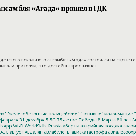
нсамбля «Агада» прошел в ГДК
детского вокального ансамбля «Агада» состоялся на сцене г
зывали зрителям, что достойны престижног...
ла"
"железобетонные полицейские"
"ленивые" малоимущие
"
февраля
31 декабря
5
5G
75-летие Победы
8 Марта
80 лет
8
tsApp
Wi-Fi
WorldSkills Russia
аборты
аварийная посадка
авари
 АЭС
август
Авдалян
авиабилеты
авиакатастрофа
авиалесоохр