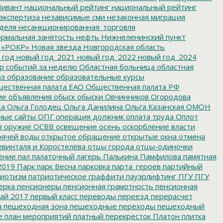
ивант
национальный рейтинг
национальный рейтинг
экспертиза
независимые сми
незаконная миграция
деля
несанкционированная_торговля
рмальная занятость
нефть
Нижнеленинский пункт
 «РОКР»
Новая звезда
Новгородская область
 год
новый год_2021
новый год_2022
новый год_2024
р событий за неделю
Областная больница
областная
аз
образование
образовательные курсы
ественная палата ЕАО
Общественная палата РФ
ие
объявления
обыск
обыски
Овчинников
Огородова
да
Ольга Голодец
Ольга Данилина
Ольга Казанская
ОМОН
ные сайты
ОПГ
операция должник
оплата труда
Оплот
в
оружие
ОСВВ
освещение
осень
оскорбление власти
рячей воды
открытое обращение
открытые окна
отмена
евинталя и Коростелёва
отцы города
отцы-одиночки
ение
пал
палаточный лагерь
Палькина
Памфилова
памятная
2019
Парк
парк Весна
парковка
парта_героев
партийный
иотизм
патриотическое граффити
пауэрлифтинг
ПГУ
ПГУ
ерка
пенсионеры
пенсионная грамотность
пенсионная
ай 2017
первый класс
переводы
переезд
перерасчет
а
пешеходная зона
пешеходные переходы
пешеходный
е
план мероприятий
платный перекресток
Платон
плитка