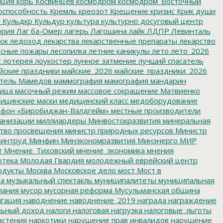
пция
корь
Косвинцев
космодром
космодром_Восточный
оспособность
Кремль
креозот
Крещение
кризис
Крик души
я
Кульдкр
Кульдур
культура
культурно досуговый центр
ория
Лаг ба-Омер
лагерь
Лагошина
лайк
ЛДПР
Левинталь
ок
ледоход
лекарства
лекарственные препараты
лекарство
сные пожары
лесопилка
летние каникулы
лето
лето_2026
с
лотерея
лоукостер
лунное затмение
лучший спасатель
йские праздники
майские_2026
майские_праздники_2026
тель
Мамедов
маммография
мамография
мандарин
ица
масочный режим
массовое сокращение
Матвиенко
ицинские маски
медицинский класс
медоборудование
фон «Биробиджан-Валдгейм»
местные производители
анизации
миллиардеры
Минвостокразвития
минеральная
тво просвещения
министр природных ресурсов
Министр
интруд
Минфин
Минэкономразвития
Минэнерго
МИР
т
Мнение_Тиховский
мнение_экономика
мнения
отека
Молодая Гвардия
молодежный еврейский центр
одукты
Москва
Московское дело
мост
Мост в
ва
музыкальный спектакль
муниципалитеты
муниципальная
пания
мусор
мусорная реформа
Мусульманская община
гация
наводнение
наводнение_2019
награда
награждение
льный доход
налоги
налоговая нагрузка
налоговые_льготы
астения
наркотики
нарушение прав инвалидов
нарушение