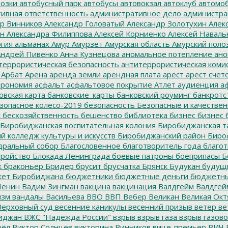
озки
автобусный парк
автобусы
автовокзал
автоклуб
автомо
ивная ответственность
административное дело
администра
р Винников
Александр Головатый
Александр Золотухин
Алек
ин
Александра Филиппова
Алексей Корниенко
Алексей Наваль
гия
альманах
Амур
Амурзет
Амурская область
Амурский поло
ндрей Пивенко
Анна Кузнецова
аномальное потепление
ано
террористическая безопасность
антитеррористическая коми
Арбат
Арена
аренда земли
арендная плата
арест
арест счет
трономия
асфальт
асфальтовое покрытие
Атлет
аудиенция
аф
овская карта
банковские_карты
банковский роуминг
банкротс
зопасное колесо-2019
безопасность
Безопасные и качестве
к
бесхозяйственность
бешенство
библиотека
бизнес
бизнес 
Биробиджанская воспитательная колония
Биробиджанская т
 колледж культуры и искусств
Биробиджанский район
Биро
дральный собор
Благословенное
благотворитель года
благот
тройство
Блокада Ленинграда
боевые патроны
боеприпасы
Б
к
браконьер
Бридер
брусит
брусчатка
Брянск
Будукан
будущи
ет Биробиджана
бюджетники
бюджетные деньги
бюджетны
Ленин
Вадим Зингман
вакцина
вакцинация
Валдгейм
Валдгей
изм
вандалы
Васильева
ВВО
ВВП
Вебер
Великан
Великая Окт
ерховный суд
весенние каникулы
весенний призыв
ветер
ве
иджан
ВЖС "Надежда России"
взрыв
взрыв газа
взрыв газово
рёл
Виктор Солнцев
викторина
Винников
вице-премьер
ВИЧ