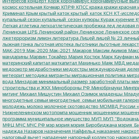
интересов
концерт
Корж
коронавирус
коронавирусные вып
космос
котельная
Кочмар
КПРФ
КПСС
кража
кражи
красная 
Криминал
Крым
крытый каток
крытый_каток
КСН
КТ-исслед
купальный сезон
купальный_сезон
купюры
Кураж
курение
К
Легкая атлетика
легкоатлетическая пробежка
лед
ледовая п
Ленинская ЦРБ
Ленинский район
Ленинское
Ленинское сел
лжетерроризм
лимон
литература
Лицей
лицей № 23
личны
лыжная гонка
льготная ипотека
льготники
льготные лекарст
МАК-2019
Мак-2020
Мак-2021
Макаров
Максим Акимов
Макс
мандарины
Марвин Токайер
Мария Костюк
Марк Кауфман
ма
материнский капитал
маткапитал
Махинько
Маяк
МВД
меда
медосмотр
медработники
медсестры
международная деле
метеорит
методика
мигранты
миграционная политика
мигра
вода
Минздрав
минимальный размер заработной платы
мин
строительства и ЖКХ
Минобороны РФ
Минобрнауки
Минпр
митинг
Михаил Мишустин
Михаил Озимок
младенцы
Младу
многодетные семьи
многодетные_семьи
мобильная галере
молодежь
молоко
молочное скотоводство
МОМВД России «
Нижнеленинском
мотопомпа
мошенник
мошенники
мошенн
программа
муниципальное имущество
МУП
МУП "Водокана
МФЦ
МЧС
МЧС РФ
мэр
мэрия
мэрия Биробиджана
мэрия_Б
надежда
Назаров
назначения
Найфельд
наказание
накркот
налоговый вычет
нападение
напорный коллектор
наркозави