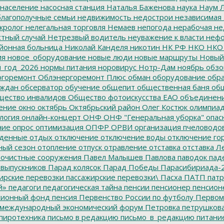
население
насосная станция
Наталья Баженова
наука
Наум Л
лагополучные семьи
недвижимость
недострои
независимая 
кролог
нелегальная торговля
Немаев
непогода
нерабочая не
тный случай
Нетрезвый водитель
неуважение к власти
нефо
йонная больница
Николай Канделя
никотин
НК РФ
НКО
НКО
ия
новое_оборудование
новые люди
новые маршруты
Новый
_год_2026
нормы питания
норовирус
Нотр-Дам
ноябрь
обзо
горемонт
Облэнергоремонт Плюс
обман
оборудование
обр
аждан
обсерватор
обучение
общепит
общественная баня
общ
ество инвалидов
Общество фотоискусства ЕАО
объединен
ение
окно
октябрь
Октябрьский район
Олег Костюк
олимпиа
логия
онлайн-концерт
ОНФ
ОНФ "Генеральная уборка"
опас
ние
опрос
оптимизация
ОПФР
ОРВИ
организация пчеловодо
денные
отдых
отключение
отключение воды
отключение го
ный сезон
отопление
отпуск
отравление
отставка
отставка Л
очистные сооружения
Павел Малышев
Павлова
паводок
пад
 выпускников
Парад колясок
Парад Победы
Парасибириада-
ирские перевозки
пассажирские перевозки\
Пасха
ПАТП
патр
й»
педагоги
педагогическая тайна
пенсии
пенсионер
пенсион
ионный фонд
пенсия
Первенство России по футболу
Первом
 международный экономический форум
Петровка
петрушков
пиротехника
письмо в редакцию
письмо_в_редакцию
питани