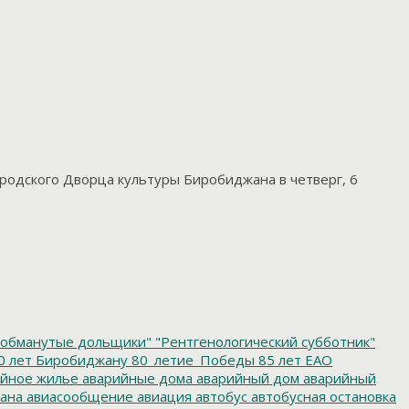
ородского Дворца культуры Биробиджана в четверг, 6
обманутые дольщики"
"Рентгенологический субботник"
0 лет Биробиджану
80_летие_Победы
85 лет ЕАО
йное жилье
аварийные дома
аварийный дом
аварийный
ана
авиасообщение
авиация
автобус
автобусная остановка