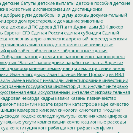
а
детские батуты
детские выплаты
детские пособия
детские
кие животные
диспансеризация
дистанционка
и
Добрые руки
довыборы_в_Думу
дождь
документальный
фицеров
дом престарелых
домашние животные
ход
доходы
ДПС
дрова
ДТП
дтп
Дудин
дым
ДЭК
дюкер
ть
Еврстат
ЕГЭ
Единая Россия
единая субсидия
Единый
езд
железная дорога
железнодорожный переезд
женская
дер
живопись
животноводство
животные
жилищные
ий край
забег
заболевание
заброшенные здания
 Собрание
законодательство
законопреокт
законопроект
ведник "Бастак"
заповедники
заработная плата
Заречье
лей
здравоохранение
земледельцы
землетрясение
земля
ники
Иван Благодырь
Иван Голунов
Иван Проходцев
ИВЛ
аиль
имена
импорт
инвалиды
инвестирование
инвестиции
остранные государства
инспектор ДПС
инсульт
интервью
кусственная елка
искусственный_интеллект
исправительная
кадровая чехарда
кадры
казаки
Казань
Казначейство
ремонт
карантин
карате
каратин
катастрофа
кафе
качество
 шишки
Кемерово
кинозал
кинологи
кинотеатр "Родина"
д-сводка
Кодекс
колледж культуры
колония
командировка
унальные услуги
компенсации
компенсационные расходы
 суд
конституция
контрабанда
контрафакт
конфликт