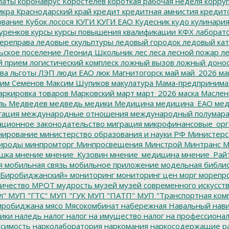
латы
коронаврус
Коростелев
короткая рабочая неделя
корру
икра
Краснодарский край
кредит
кредитная амнистия
кредит
ование
Кубок лосося
КУГИ
КУГИ ЕАО
Кудесник
кудо
кулинари
уренков
курсы
курсы повышения квалификации
КФХ
лаборат
ереправа
ледовые скульптуры
ледовый городок
ледовый кат
ьское поселение
Леонид Школьник
лес
леса
лесной пожар
ле
й прием
логистический комплеск
ложный вызов
ложный доно
ва
льготы
ЛЭП
люди ЕАО
люк
Магнитогорск
май
май_2026
ма
им Семенов
Максим Шупиков
макулатура
Мама-предпринима
ркировка товаров
Марковский
март
март_2026
маска
Маслен
ль
Медведев
медведь
медики
Медицина
медицина_ЕАО
мед
гация
международные отношения
международный полумара
ционное законодательство
миграция
микрофинансовые_орг
ирование
министерство образования и науки РФ
Министерс
ироды
минпромторг
Минпросвещения
Минстрой
Минтранс
М
шка
мнение
мнение_Кузовин
мнение_медицина
мнение_Рай
я
мобильная связь
мобильное приложение
модельная библи
Биробиджанский»
мониторинг
мониторинг цен
морг
морепр
ичество
МРОТ
мудрость
музей
музей современного искусст
л"
МУП "ГТС"
МУП "ГУК
МУП "ПАТП"
МУП "Транспортная ком
иробиджана
мясо
Мясокомбинат
набережная
Навальный
нави
ики
наледь
налог
налог на имущество
налог на профессиона
симость
нарколаборатория
наркомания
наркосодержащие р