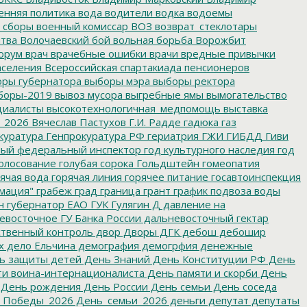
енняя политика
вода
водители
водка
водоемы
 сборы
военный комиссар
ВОЗ
возврат_стеклотары
итва
Волочаевский бой
вольная борьба
Ворожбит
орум
врач
врачебные ошибки
врачи
вредные привычки
аселения
Всероссийская спартакиада пенсионеров
ры губернатора
выборы мэра
выборы ректора
боры-2019
вывоз мусора
выгребные ямы
вымогательство
циалисты
высокотехнологичная_медпомощь
выставка
_2026
Вячеслав Пастухов
Г.И. Радде
гадюка
газ
куратура
Генпрокуратура РФ
гериатрия
ГЖИ
ГИБДД
Гиви
ный федеральный инспектор
год культурного наследия
год
олосование
голубая сорока
Гольдштейн
гомеопатия
ячая вода
горячая линия
горячее питание
госавтоинспекция
мация"
грабеж
град
граница
грант
график подвоза воды
н
губернатор ЕАО
ГУК
Гулягин
Д
давление на
восточное ГУ Банка России
дальневосточный гектар
твенный контроль
двор
Дворы
ДГК
дебош
дебошир
х
дело Ельчина
демография
демогрфия
денежные
ь защиты детей
День Знаний
День Конституции РФ
День
и воина-интернационалиста
День памяти и скорби
День
День рождения
День России
День семьи
День соседа
_Победы_2026
День_семьи_2026
деньги
депутат
депутаты