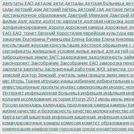
депутаты ЕАО
детдом
дети
детсады
детская больница
дет
сады
детский дом
детский лагерь
детский сад
детское пит
дистанционное образование
Дмитрий Меведев
Дмитрий М
фильм
долг
долги
долги по зарплате
долговая нагрузка
долг
допфинансирование
дороги
дорожная камера
дорожные зн
ЕАО
ЕАО_тонет
Евгений Коростелев
еврейская культура
евр
заказчик
Екатерина Румянцева
Елена Басова
Елена Князева
кнсультация
женская консультация
жестокое обращение с 
сертификаты
жилищные условия
жилье
жилье для детей-с
заброшенные земли
ЗАГС
задержание
задолженность
зай
законороект
Заксобрание
Заксобрание ЕАО
заморозка пенс
зарплата
зарплаты
заслуженный работник ЖКХ
зачистка_су
земский доктор
Земский_учитель
зима пришла
змеи
змея
зо
ивс
Игорь Ткачев
игрушки
идиш
избиение
избирательная к
инвестиционные проекты
индекс самоизоляции
индекс чел
Интернет
инфекционная больница
инфекция
инфляция
инф
колония
исследование
история
Итоги-2017
июль
июнь
июн
России
календарь
календарь праздников
камера
камеры
Ка
жизни
качество и безопасность
качество молока
качество о
Кирга
китай
кишечная инфекция
кишечная_инфекция
кладб
командировочные
комары
комиссия
комитет образования
к
компенсация
комфортная городская среда
кондитерские из