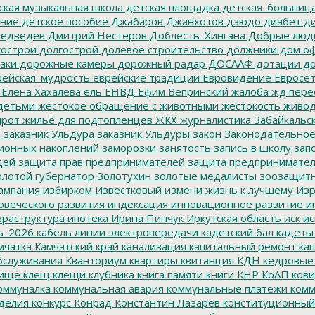
ская музыкальная школа
детская площадка
детская_больниц
ание
детское пособие
Джабаров
Джанхотов
дзюдо
диабет
ди
едведев
Дмитрий Нестеров
Доблесть_Хингана
Добрые люд
острои
долгострой
долевое строительство
должники
дом о
аки
дорожные камеры
дорожный радар
ДОСААФ
дотации
до
ейская_мудрость
еврейские традиции
Евровидение
Евросе
Елена Хахалева
ель
ЕНВД
Ефим Вепринский
жалоба
жд пере
детьми
жестокое обращение с животными
жестокость
живо
ирот
жильё для подтопленцев
ЖКХ
журналистика
Забайкальск
м
заказник Ульдура
заказник Ульдуры
закон
Законодательное
ионных накоплений
заморозки
занятость
запись в школу
запо
дей
защита прав предпринимателей
защита предпринимате
лотой губернатор
Золотухин
золотые медалисты
зоозащит
ампания
избирком
Известковый
измени жизнь к лучшему
Изр
овеческого развития
индексация
инновационное развитие
ин
раструктура
ипотека
Ирина Пинчук
Иркутская область
иск
ис
ь_2026
кабель линии электропередачи
кадетский бал
кадеты
мчатка
Камчатский край
канализация
капитальный ремонт
кап
бслуживания
Кванториум
квартиры
квитанция
КДН
кедровые
ище
клещ
клещи
клубника
книга памяти
книги
КНР
КоАП
кови
оммуналка
коммунальная авария
коммунальные платежи
комм
делия
конкурс
Конрад
Константин Лазарев
конституционный