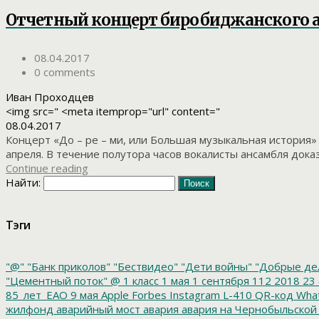
Отчетный концерт биробиджанского а
08.04.2017
0 comments
Иван Проходцев
<img src=" <meta itemprop="url" content="
08.04.2017
Концерт «До – ре – ми, или Большая музыкальная история» 
апреля. В течение полутора часов вокалисты ансамбля дока
Continue reading
Найти:
Тэги
"@"
"Банк приколов"
"Бествидео"
"Дети войны"
"Добрые де
"Цементный поток"
@
1 класс
1 мая
1 сентября
112
2018
23 
85_лет_ЕАО
9 мая
Apple
Forbes
Instagram
L-410
QR-код
Wha
жилфонд
аварийный мост
авария
авария на Чернобыльской