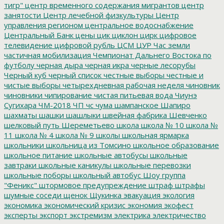
тигр"
центр временного содержания мигрантов
центр
занятости
Центр лечебной физкультуры
Центр
управления регионом
центральное водоснабжение
Центральный Банк
цены
цик
циклон
цирк
цифровое
телевидение
цифровой рубль
ЦСМ
ЦУР
Час земли
частичная мобилизация
Чемпионат Дальнего Востока по
футболу
черная дыра
черная икра
черные лесорубы
Черный куб
черный список
честные выборы
честные и
чистые выборы
четырехдневная рабочая неделя
чиновник
чиновники
чипирование
чистая питьевая вода
Чиунэ
Сугихара
ЧМ-2018
ЧП
чс
чума
шампанское
Шапиро
шахматы
шашки
шашлыки
швейная фабрика
Шевченко
шелковый путь
Шереметьево
школа
школа № 10
школа №
11
школа № 4
школа № 9
школы
школьная ярмарка
школьники
школьница из Томсино
школьное образование
школьное питание
школьные автобусы
школьные
завтраки
школьные каникулы
школьные перевозки
школьные поборы
школьный автобус
Шоу группа
"Феникс"
штормовое предупреждение
штраф
штрафы
шумные соседи
щенок
Щукинка
эвакуация
экология
экономика
экономический кризис
экономия
экофест
эксперты
экспорт
экстремизм
электрика
электричество