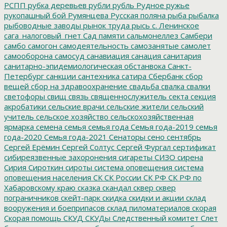
РСПП
рубка деревьев
рубли
рубль
Рудное
ружье
рукопашный бой
Румянцева
Русская поляна
рыба
рыбалка
рыбоводные заводы
рынок труда
рысь
с. Ленинское
сага_налоговый_гнет
Сад памяти
сальмонеллез
Самбери
самбо
самогон
самодеятельность
самозанятые
самолет
самооборона
самосуд
санавиация
санация
санитария
санитарно-эпидемиологическая обстанвока
Санкт-
Петербург
санкции
сантехника
сатира
Сбербанк
сбор
вещей
сбор на здравоохранение
свадьба
свалка
свалки
светофоры
свищ
связь
священнослужитель
секта
секция
акробатики
сельские врачи
сельские жители
сельский
учитель
сельское хозяйство
сельскохозяйственная
ярмарка
семена
семья
семья года
Семья года-2019
семья
года-2020
Семья года-2021
Сенаторы
сено
сентябрь
Сергей Ерёмин
Сергей Солтус
Сергей Фургал
сертификат
сибиреязвенные захоронения
сигареты
СИЗО
сирена
Сирия
Сироткин
сироты
система оповещения
система
оповещения населения
СК
СК России
СК РФ
СК РФ по
Хабаровскому краю
сказка
скандал
сквер
сквер
пограничников
скейт-парк
скидка
скидки и акции
склад
вооружения и боеприпасов
склад пиломатериалов
скорая
Скорая помощь
СКУД
СКУДы
Следственный комитет
Слет