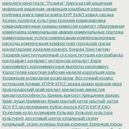
кинологи
кинотеатр "Родина"
Кирга
китай
кишечная
инфекция
кишечная_инфекция
кладбище
клещ
клещи
клубника
книга памяти
книги
КНР
КоАП
ковид-сводка
Кодекс
колледж культуры
колония
командировка
командировочные
комары
комиссия
комитет образования
коммуналка
коммунальная авария
коммунальные платежи
коммунальные услуги
компенсации
компенсационные
расходы
компенсация
комфортная городская среда
кондитерские изделия
конкурс
Конрад
Константин
Лазарев
конституционный суд
конституция
контрабанда
контрафакт
конфликт интересов
концерт
Корж
коронавирус
коронавирусные выплаты
коронаврус
Коростелев
короткая рабочая неделя
коррупция
корь
Косвинцев
космодром
космодром_Восточный
космос
котельная
Кочмар
КПРФ
КПСС
кража
кражи
красная икра
Краснодарский край
кредит
кредитная амнистия
кредитоспособность
Кремль
креозот
Крещение
кризис
Крик души
Криминал
Крым
крытый каток
крытый_каток
КСН
КТ-исследование
Кубок лосося
КУГИ
КУГИ ЕАО
Кудесник
кудо
кулинария
Кульдкр
Кульдур
культура
культурно досуговый центр
купальный сезон
купальный_сезон
купюры
Кураж
курение
Куренков
курсы