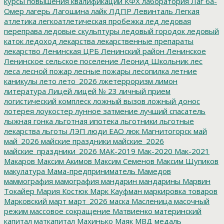
курсы повышения квалификации
КФХ
лаборатория
Лаг ба-
Омер
лагерь
Лагошина
лайк
ЛДПР
Левинталь
Легкая
атлетика
легкоатлетическая пробежка
лед
ледовая
переправа
ледовые скульптуры
ледовый городок
ледовый
каток
ледоход
лекарства
лекарственные препараты
лекарство
Ленинская ЦРБ
Ленинский район
Ленинское
Ленинское сельское поселение
Леонид Школьник
лес
леса
лесной пожар
лесные пожары
лесопилка
летние
каникулы
лето
лето_2026
лжетерроризм
лимон
литература
Лицей
лицей № 23
личный прием
логистический комплеск
ложный вызов
ложный донос
лотерея
лоукостер
лунное затмение
лучший спасатель
лыжная гонка
льготная ипотека
льготники
льготные
лекарства
льготы
ЛЭП
люди ЕАО
люк
Магнитогорск
май
май_2026
майские праздники
майские_2026
майские_праздники_2026
МАК-2019
Мак-2020
Мак-2021
Макаров
Максим Акимов
Максим Семенов
Максим Шупиков
макулатура
Мама-предприниматель
Мамедов
маммография
мамография
мандарин
мандарины
Марвин
Токайер
Мария Костюк
Марк Кауфман
маркировка товаров
Марковский
март
март_2026
маска
Масленица
масочный
режим
массовое сокращение
Матвиенко
материнский
капитал
маткапитал
Махинько
Маяк
МВД
медаль