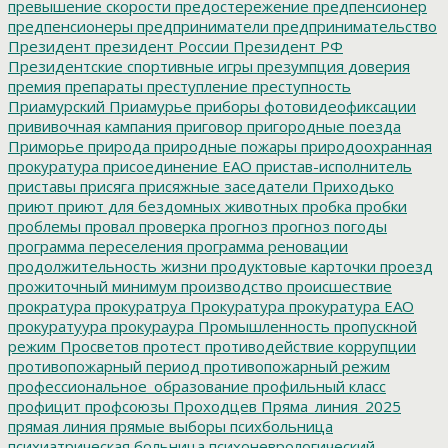
превышение скорости
предостережение
предпенсионер
предпенсионеры
предприниматели
предпринимательство
Президент
президент России
Президент РФ
Президентские спортивные игры
презумпция доверия
премия
препараты
преступление
преступность
Приамурский
Приамурье
приборы фотовидеофиксации
прививочная кампания
приговор
пригородные поезда
Приморье
природа
природные пожары
природоохранная
прокуратура
присоединение ЕАО
пристав-исполнитель
приставы
присяга
присяжные заседатели
Приходько
приют
приют для бездомных животных
пробка
пробки
проблемы
провал
проверка
прогноз
прогноз погоды
программа переселения
программа реновации
продолжительность жизни
продуктовые карточки
проезд
прожиточный минимум
производство
происшествие
прократура
прокуратруа
Прокуратура
прокуратура ЕАО
прокуратуура
прокураура
Промышленность
пропускной
режим
Просветов
протест
противодействие коррупции
противопожарный период
противопожарный режим
профессиональное_образование
профильный класс
профицит
профсоюзы
Проходцев
Пряма_линия_2025
прямая линия
прямые выборы
психбольница
психиатрическая больница
психоневрологический