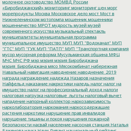
молочное скотоводство
МОМВД России
«Биробиджанский»
мониторинг
мониторинг цен
морг
морепродукты
Москва
Московское дело
мост
Мост в
Нижнеленинском
мотопомпа
мошенник
мошенники
мошенничество
МРОТ
мудрость
музей
музей
современного искусства
музыкальный спектакль
муниципалитеты
муниципальная программа
муниципальное имущество
МУП
МУП "Водоканал"
МУП
"ГТС"
МУП "ГУК
МУП "ПАТП"
МУП "Транспортная компания
мусор
мусорная реформа
Мусульманская община
МФЦ
МЧС
МЧС РФ
мэр
мэрия
мэрия Биробиджана
мэрия_Биробиджана
мясо
Мясокомбинат
набережная
Навальный
навигация
наводнение
наводнение_2019
награда
награждение
надежда
Назаров
назначения
Найфельд
наказание
накркотики
наледь
налог
налог на
имущество
налог на профессиональный доход
налоги
налоговая нагрузка
налоговые_льготы
налоговый вычет
нападение
напорный коллектор
наркозависимость
нарколаборатория
наркомания
наркосодержащие
растения
наркотики
нарушение прав инвалидов
нарушение тишины и покоя
нарушения пожарной
безопасности
насвай
население
насосная станция
Наталья
Баженова
наука
Наум Ливант
национальный рейтинг