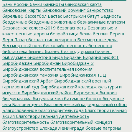
Банк России
банки
банкноты
банковская карта
банковские_карты
банковский роуминг
банкротство
барельеф
баскетбол
Бастак
Бастрыкин
батут
Бедность
бездомные
бездомные животные
безналичные платежи
Безопасное колесо-2019
безопасность
Безопасные и
качественные дороги
безработица
белка
бензин
Беринг
Берл Лазар
бесплатные лекарства
Бессмертные дела
Бессмертный полк
бесхозяйственность
бешенство
библиотека
бизнес
бизнес без поддержки
бизнес-
омбудсмен
биометрия
Бира
Биракан
Бирария
БирЗСТ
Биробидажан
Биробиджан
Биробиджан-2
Биробиджанская воспитательная колония
Биробиджанская таможня
Биробиджанская ТЭЦ
Биробиджанский Арбат
Биробиджанский военный
гарнизонный суд
Биробиджанский колледж культуры и
искусств
Биробиджанский район
Бирофельд
биткоин
битумная яма
битумная_яма
битумное болото
битумные
ямы
Благовещенск
Благовещенский кафедральный собор
Благословенное
благотворитель года
благотворительная
акция
благотворительная деятельность
благотворительность
благотворительный концерт
благоустройство
Блокада Ленинграда
боевые патроны