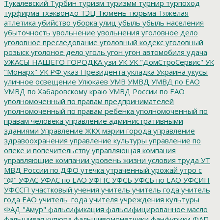
Тукалевский
Турбин
туризм
туризмм
турнир
турпоход
турфирма
тхэквондо
ТЭЦ
Тюмень
тюрьма
Тяжелая
атлетика
убийство
уборка улиц
убыль
убыль населения
убыточность
увольнение
увольнения
уголовное дело
уголовное преследование
уголовный кодекс
уголовный
розыск
уголоное дело
уголь
угон
угон автомобиля
удача
УЖАСЫ НАШЕГО ГОРОДКА
узи
УК
УК "ДомСтроСервис"
УК
"Монарх"
УК РФ
указ Президента
укладка
Украина
укусы
уличное освещение
Улюкаев
УМВ
УМВД
УМВД по ЕАО
УМВД по Хабаровскому краю
УМВД России по ЕАО
уполномоченный по правам предпринимателей
уполномоченный по правам ребенка
уполномоченный по
правам человека
управление административными
зданиями
Управление ЖКХ мэрии города
управление
здравоохранения
управление культуры
управление по
опеке и попечительству
управляющая компания
управляющие компании
уровень жизни
условия труда
УТ
МВД России по ДФО
утечка
утраченный урожай
утро с
"@"
УФАС
УФАС по ЕАО
УФНС
УФСБ
УФСБ по ЕАО
УФСИН
УФССП
участковый
учения
учитель
учитель года
учитель
года ЕАО
учитель_года
учителя
учреждения культуры
ФАД "Амур"
фальсификация
фальсифицированное масло
фальшивая купюра
фальшивомонетчики
фанфурики
ФАП