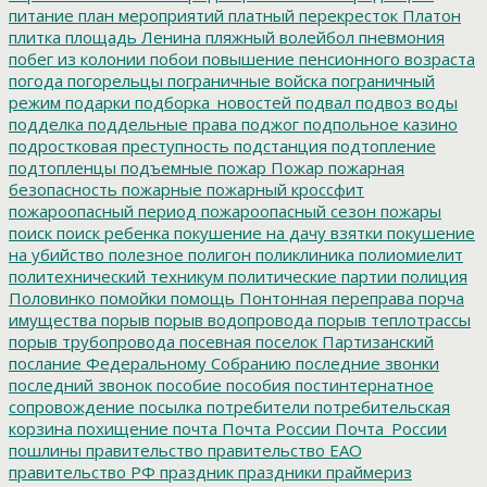
питание
план мероприятий
платный перекресток
Платон
плитка
площадь Ленина
пляжный волейбол
пневмония
побег из колонии
побои
повышение пенсионного возраста
погода
погорельцы
пограничные войска
пограничный
режим
подарки
подборка_новостей
подвал
подвоз воды
подделка
поддельные права
поджог
подпольное казино
подростковая преступность
подстанция
подтопление
подтопленцы
подъемные
пожар
Пожар
пожарная
безопасность
пожарные
пожарный кроссфит
пожароопасный период
пожароопасный сезон
пожары
поиск
поиск ребенка
покушение на дачу взятки
покушение
на убийство
полезное
полигон
поликлиника
полиомиелит
политехнический техникум
политические партии
полиция
Половинко
помойки
помощь
Понтонная переправа
порча
имущества
порыв
порыв водопровода
порыв теплотрассы
порыв трубопровода
посевная
поселок Партизанский
послание Федеральному Собранию
последние звонки
последний звонок
пособие
пособия
постинтернатное
сопровождение
посылка
потребители
потребительская
корзина
похищение
почта
Почта России
Почта_России
пошлины
правительство
правительство ЕАО
правительство РФ
праздник
праздники
праймериз