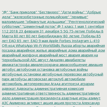
"@"
"Банк приколов"
"Бествидео"
"Дети войны"
"Добрые
дела"
"железобетонные полицейские"
"ленивые"
малоимущие
"обманутые дольщики"
"Рентгенологический
субботник"
"Цементный поток"
@
1 класс
1 мая
1 сентября
112
2018
23 февраля
31 декабря
5
5G
75-летие Победы
8
Марта
80 лет
80 лет Биробиджану
80_летие_Победы
85
лет ЕАО
85_лет_ЕАО
9 мая
Apple
Forbes
Instagram
L-410
QR-код
WhatsApp
Wi-Fi
WorldSkills Russia
аборты
аварийная
посадка
аварийное жилье
аварийные дома
аварийный дом
аварийный жилфонд
аварийный мост
авария
авария на
Чернобыльской АЭС
август
Авдалян
авиабилеты
авиакатастрофа
авиалесоохрана
авиасообщение
авиация
автобус
автобусная остановка
автобусные войны
автобусные остановки
автобусные перевозки
автобусный
парк
автобусы
автовокзал
автоклуб
автомобили
автомобиль
автоперевозки
Агада
агитпоезд
аграрии
адвокат
Адвокаты
административная комиссия
административная ответственность
административное
дело
администрация президента
азартные игры
азимут
АЗС
Акименко
активист
акция
акция протеста
Александр