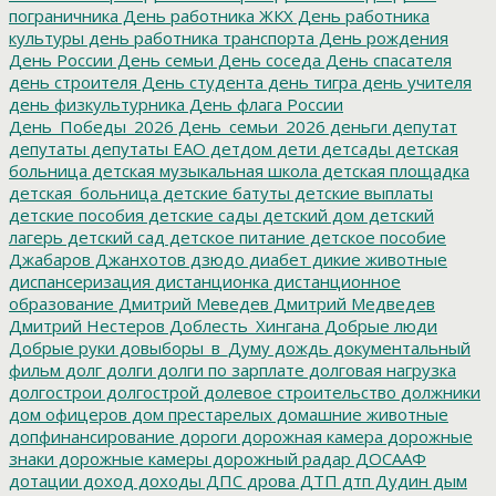
пограничника
День работника ЖКХ
День работника
культуры
день работника транспорта
День рождения
День России
День семьи
День соседа
День спасателя
день строителя
День студента
день тигра
день учителя
день физкультурника
День флага России
День_Победы_2026
День_семьи_2026
деньги
депутат
депутаты
депутаты ЕАО
детдом
дети
детсады
детская
больница
детская музыкальная школа
детская площадка
детская_больница
детские батуты
детские выплаты
детские пособия
детские сады
детский дом
детский
лагерь
детский сад
детское питание
детское пособие
Джабаров
Джанхотов
дзюдо
диабет
дикие животные
диспансеризация
дистанционка
дистанционное
образование
Дмитрий Меведев
Дмитрий Медведев
Дмитрий Нестеров
Доблесть_Хингана
Добрые люди
Добрые руки
довыборы_в_Думу
дождь
документальный
фильм
долг
долги
долги по зарплате
долговая нагрузка
долгострои
долгострой
долевое строительство
должники
дом офицеров
дом престарелых
домашние животные
допфинансирование
дороги
дорожная камера
дорожные
знаки
дорожные камеры
дорожный радар
ДОСААФ
дотации
доход
доходы
ДПС
дрова
ДТП
дтп
Дудин
дым