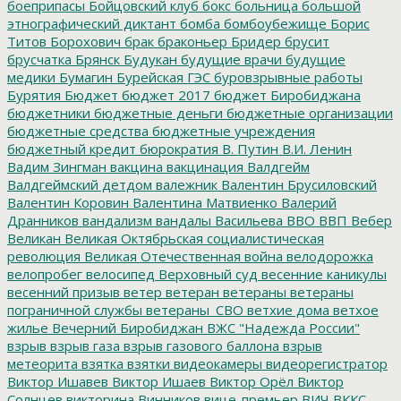
боеприпасы
Бойцовский клуб
бокс
больница
большой
этнографический диктант
бомба
бомбоубежище
Борис
Титов
Борохович
брак
браконьер
Бридер
брусит
брусчатка
Брянск
Будукан
будущие врачи
будущие
медики
Бумагин
Бурейская ГЭС
буровзрывные работы
Бурятия
Бюджет
бюджет 2017
бюджет Биробиджана
бюджетники
бюджетные деньги
бюджетные организации
бюджетные средства
бюджетные учреждения
бюджетный кредит
бюрократия
В. Путин
В.И. Ленин
Вадим Зингман
вакцина
вакцинация
Валдгейм
Валдгеймский детдом
валежник
Валентин Брусиловский
Валентин Коровин
Валентина Матвиенко
Валерий
Дранников
вандализм
вандалы
Васильева
ВВО
ВВП
Вебер
Великан
Великая Октябрьская социалистическая
революция
Великая Отечественная война
велодорожка
велопробег
велосипед
Верховный суд
весенние каникулы
весенний призыв
ветер
ветеран
ветераны
ветераны
пограничной службы
ветераны_СВО
ветхие дома
ветхое
жилье
Вечерний Биробиджан
ВЖС "Надежда России"
взрыв
взрыв газа
взрыв газового баллона
взрыв
метеорита
взятка
взятки
видеокамеры
видеорегистратор
Виктор Ишавев
Виктор Ишаев
Виктор Орёл
Виктор
Солнцев
викторина
Винников
вице-премьер
ВИЧ
ВККС