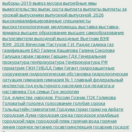
выборы-2019
вывоз мусора
выгребные ямы
вымогательство
выпас скота
выплата
выплаты
выплаты за
урожай
выпускники
выпускной
выпускной_2026
высококвалифицированные специалисты
высокотехнологичная_медпомощь
выставка
выставка-
ярмарка
высшее образование
высшее самообразование
вытрезвители
выходной
выходные
Вьетнам
ВЭФ
ВЭФ_2026
Вячеслав Пастухов
Г.И. Радде
гадюка
газ
газификация ЕАО
Галина Кашапова
Галина Соколова
Галушка
гараж
гаражи
Гаршин
ГДК
Генеральная
прокуратура
генпрокуратура
Генпрокуратура РФ
гериатрия
ГЖИ
ГИБДД
Гиви
Гигант
гидрозащитные
сооружения
гидрологическая обстановка
гидрологическая
ситуация
гимназия
гимназия № 1
главный федеральный
инспектор
год культурного наследия
год педагога и
наставника
Год семьи
Год экологии
Год_единства_народов_России
Гознак
ГОК
Голикова
Головатый
гололед
голосование
голубая сорока
Гольдштейн
гомеопатия
Гордума
горки
горки на Арбате
городская Дума
городская среда
городское кладбище
городской парк
городской пляж
горячая вода
горячая
линия
горячее питание
госавтоинспекция
госархив
госдолг