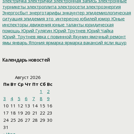
электричка
электрички
электронная запись
электронные
турникеты
электроплита
электросети
электроэнергия
Энергосбыт
энерготарифы
энкаунтер
эпидемиологическая
ситуация
эпидемия
это_интересно
юбилей
юмор
Юные
инспекторы движения
юные таланты
юридическая
помощь
Юрий Гулягин
Юрий Трутнев
Юрий Чайка
Юрий_Трутнев
явка с повинной
Якунин
ямочный ремонт
ямы
январь
Япония
ярмарка
ярмарка вакансий
ясли
ящур
Календарь новостей
Август 2026
Пн
Вт
Ср
Чт
Пт
Сб
Вс
1
2
3
4
5
6
7
8
9
10
11
12
13
14
15
16
17
18
19
20
21
22
23
24
25
26
27
28
29
30
31