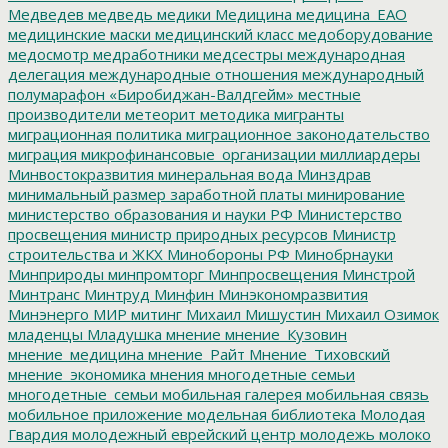
Медведев
медведь
медики
Медицина
медицина_ЕАО
медицинские маски
медицинский класс
медоборудование
медосмотр
медработники
медсестры
международная
делегация
международные отношения
международный
полумарафон «Биробиджан-Валдгейм»
местные
производители
метеорит
методика
мигранты
миграционная политика
миграционное законодательство
миграция
микрофинансовые_организации
миллиардеры
Минвостокразвития
минеральная вода
Минздрав
минимальный размер заработной платы
минирование
министерство образования и науки РФ
Министерство
просвещения
министр природных ресурсов
Министр
строительства и ЖКХ
Минобороны РФ
Минобрнауки
Минприроды
минпромторг
Минпросвещения
Минстрой
Минтранс
Минтруд
Минфин
Минэкономразвития
Минэнерго
МИР
митинг
Михаил Мишустин
Михаил Озимок
младенцы
Младушка
мнение
мнение_Кузовин
мнение_медицина
мнение_Райт
Мнение_Тиховский
мнение_экономика
мнения
многодетные семьи
многодетные_семьи
мобильная галерея
мобильная связь
мобильное приложение
модельная библиотека
Молодая
Гвардия
молодежный еврейский центр
молодежь
молоко