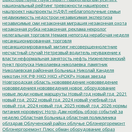
национальный рейтинг тревожности
наципроект
нацпроект
нацпроекты
НДФЛ
неблагополучные семьи
недвижимость
недострои
независимая экспертиза
независимые сми
незаконная миграция
незаконная охота
незаконная рубка
незаконная_реклама
некролог
нелегальная торговля
Немаев
непогода
нерабочая неделя
несанкционированная_торговля
несанкционированный_митинг
несовершеннолетние
несчастный случай
Нетрезвый водитель
неуважение к
власти
неформальная занятость
нефть
Нижнеленинский
пункт пропуска
Николаевка
николаевка_памятник
Николаевская районная больница
Николай Канделя
никотин
НК РФ
НКО
НКО «РОКР»
Новая звезда
Новгородская область
нововвведение
нововведение
нововведениея
нововведения
новое_оборудование
новые люди
новые маршруты
Новый год
новый год_2021
новый год_2022
новый год_2024
новый учебный год
новый_год_2024
новый_год_2025
новый_год_2026
нормы
питания
норовирус
Нотр-Дам
ноябрь
обзор событий за
неделю
Областная больница
областная поликлиника
облздрав
Облученский район
облучье
Облэнергоремонт
Облэнергоремонт Плюс
обман
оборудование
образ