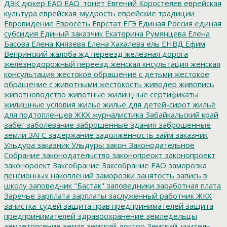
ДЭК
дюкер
ЕАО
ЕАО_тонет
Евгений Коростелев
еврейская
культура
еврейская_мудрость
еврейские традиции
Евровидение
Евросеть
Еврстат
ЕГЭ
Единая Россия
единая
субсидия
Единый заказчик
Екатерина Румянцева
Елена
Басова
Елена Князева
Елена Хахалева
ель
ЕНВД
Ефим
Вепринский
жалоба
жд переезд
железная дорога
железнодорожный переезд
женская кнсультация
женская
консультация
жестокое обращение с детьми
жестокое
обращение с животными
жестокость
живодер
живопись
животноводство
животные
жилищные сертификаты
жилищные условия
жилье
жилье для детей-сирот
жильё
для подтопленцев
ЖКХ
журналистика
Забайкальский край
забег
заболевание
заброшенные здания
заброшенные
земли
ЗАГС
задержание
задолженность
займ
заказник
Ульдура
заказник Ульдуры
закон
Законодательное
Собрание
законодательство
законопреокт
законопроект
законороект
Заксобрание
Заксобрание ЕАО
заморозка
пенсионных накоплений
заморозки
занятость
запись в
школу
заповедник "Бастак"
заповедники
заработная плата
Заречье
зарплата
зарплаты
заслуженный работник ЖКХ
зачистка_судей
защита прав предпринимателей
защита
предпринимателей
здравоохранение
земледельцы
землетрясение
земля
земский доктор
Земский_учитель