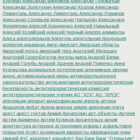
Буксман
Александр Винников
Александр Головатый
Александр Золотухин
Александр Козлов
Александр
Левинталь
Александр Ливенталь
Александр Романов
Александр Соловьев
Александр Чаплыгин
Александра
Филиппова
Алексей Корниенко
Алексей Навальный
Алексей Хозяйский
Алексей Черный
Алеппо
алименты
Алиса
алкоголизация
Алкоголь
алкогольная продукция
аллергия
альманах
Амур
Амурзет
Амурская область
Амурский полоз
амурский тигр
Анатолий Мелешко
Анатолий Скоробогатов
Ангелы мира
Андрей Бялик
Андрей Голубь
Андрей Драчев
Андрей Пивенко
Анна
Кузнецова
аномальное потепление
анонимные звонки
анонс
антивандальные меры
антикоррупционное
законодательство
антисанитария
антитеррористическая
безопасность
антитеррористическая комиссия
антитеррористические учения
АО "ДГК"
АО "ДРСК"
апелляция
аппарат видеофиксации
апрель
аптека
Арашуков
Арбат
Арена
аренда земли
арендная плата
арест
арест счетов
Армия
Арнаполин
арт-объекты
Артеев
Артём Акименко
Артём Куликов
Архангельск
архив
архитектура
астероид
астрономия
асфальт
асфальтовое
покрытие
Атлет
аудиенция
аферисты
африканская чума
свиней
АЧС
аэропорт
аэрофлот
бал
банк
банк "Открытие"