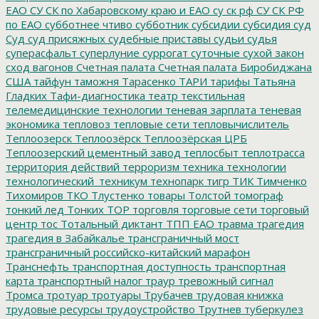
ЕАО
СУ СК по Хабаровскому краю и ЕАО
су ск рф
СУ СК РФ
по ЕАО
субботнее чтиво
субботник
субсидии
субсидия
суд
Суд
суд присяжных
судебные приставы
судьи
судья
суперасфальт
суперлуние
суррогат
суточные
сухой закон
сход вагонов
Счетная палата
Счетная палата Биробиджана
США
тайфун
таможня
Тарасенко
ТАРИ
тарифы
Татьяна
Гладких
Тафи-диагностика
театр
текстильная
телемедицинские технологии
теневая зарплата
теневая
экономика
тепловоз
тепловые сети
тепловычислитель
Теплоозерск
Теплоозёрск
Теплоозёрская ЦРБ
Теплоозерский цементный завод
теплосбыт
теплотрасса
территория действий
терроризм
техника
технологии
технологический_техникум
технопарк
тигр
ТИК
Тимченко
Тихомиров
ТКО
Тлустенко
товары
Толстой
томограф
тонкий лед
Тонких
ТОР
торговля
торговые сети
торговый
центр
тос
Тотальный диктант
ТПП ЕАО
травма
трагедия
трагедия в Забайкалье
трансграничный мост
трансграничный российско-китайский марафон
Транснефть
транспортная доступность
транспортная
карта
транспортный налог
траур
тревожный сигнал
Тромса
тротуар
тротуары
Трубачев
трудовая книжка
трудовые ресурсы
трудоустройство
Трутнев
туберкулез