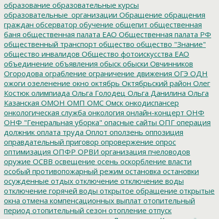
образование
образовательные курсы
образовательные_организации
Обращение
обращения
граждан
обсерватор
обучение
общепит
общественная
баня
общественная палата ЕАО
Общественная палата РФ
общественный транспорт
общество
общество "Знание"
общество инвалидов
Общество фотоискусства ЕАО
объединение
объявления
обыск
обыски
Овчинников
Огородова
ограбление
ограничение движения
ОГЭ
ОДН
ожоги
озеленение
окно
октябрь
Октябрьский район
Олег
Костюк
олимпиада
Ольга Голодец
Ольга Данилина
Ольга
Казанская
ОМОН
ОМП
ОМС
Омск
онкодиспансер
онкологическая служба
онкология
онлайн-концерт
ОНФ
ОНФ "Генеральная уборка"
опасные сайты
ОПГ
операция
должник
оплата труда
Оплот
оползень
оппозиция
оправдательный приговор
опровержение
опрос
оптимизация
ОПФР
ОРВИ
организация пчеловодов
оружие
ОСВВ
освещение
осень
оскорбление власти
особый противопожарный режим
остановка
остановки
осужденные
отдых
отключение
отключение воды
отключение горячей воды
открытое обращение
открытые
окна
отмена компенсационных выплат
отопительный
период
отопительный сезон
отопление
отпуск