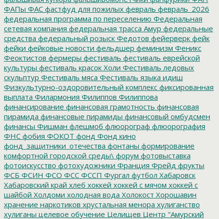
ФАПы
ФАС
фастфуд для пожилых
февраль
февраль_2026
федеральная программа по переселению
Федеральная
сетевая компания
федеральная трасса Амур
федеральные
средства
федеральный розыск
Федотов
фейерверк
фейк
фейки
фейковые новости
фельдшер
феминизм
Феникс
Феоктистов
фермеры
фестиваль
фестиваль еврейской
культуры
фестиваль красок Холи
Фестиваль ледовых
скульптур
Фестиваль мяса
Фестиваль языка идиш
Физкультурно-оздоровительный комплекс
фиксированная
выплата
Филармония
Филиппов
Филиппова
финансирование
финансовая грамотность
финансовая
пирамида
финансовые пирамиды
финансовый омбудсмен
финансы
Фишман
флешмоб
флюорограф
флюорография
ФНС
фобия
ФОКОТ
фонд
Фонд кино
фонд_защитники_отечества
фонтаны
формирование
комфортной городской среды\
форум
фотовыставка
фотоискусство
фотохудожники
Франция
Фрейд
фрукты
ФСБ
ФСИН
ФСО
ФСС
ФССП
Фургал
футбол
Хабаровск
Хабаровский край
хлеб
хоккей
хоккей с мячом
хоккей с
шайбой
Холдоми
холодная вода
Холокост
Хорошавин
хранение наркотиков
хрустальная менора
хулиганство
хулиганы
целевое обучение
Целищев
Центр "Амурский