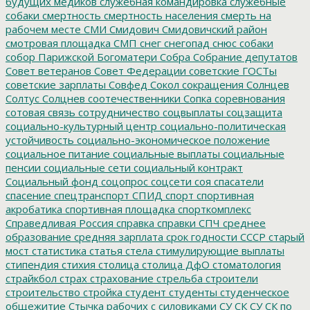
будущих медиков
служебная командировка
служебные
собаки
смертность
смертность населения
смерть на
рабочем месте
СМИ
Смидович
Смидовичский район
смотровая площадка
СМП
снег
снегопад
снюс
собаки
собор Парижской Богоматери
Собра
Собрание депутатов
Совет ветеранов
Совет Федерации
советские ГОСТы
советские зарплаты
Совфед
Сокол
сокращения
Солнцев
Солтус
Солцнев
соотечественники
Сопка
соревнования
сотовая связь
сотрудничество
соцвыплаты
соцзащита
социально-культурный центр
социально-политическая
устойчивость
социально-экономическое положение
социальное питание
социальные выплаты
социальные
пенсии
социальные сети
социальный контракт
Социальный фонд
соцопрос
соцсети
соя
спасатели
спасение
спецтранспорт
СПИД
спорт
спортивная
акробатика
спортивная площадка
спорткомплекс
Справедливая Россия
справка
справки
СПЧ
среднее
образование
средняя зарплата
срок годности
СССР
старый
мост
статистика
статья
стела
стимулирующие выплаты
стипендия
стихия
столица
столица ДфО
стоматология
страйкбол
страх
страхование
стрельба
строители
строительство
стройка
студент
студенты
студенческое
общежитие
Стычка рабочих с силовиками
СУ СК
СУ СК по