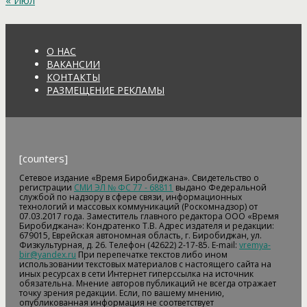
« Июл
О НАС
ВАКАНСИИ
КОНТАКТЫ
РАЗМЕЩЕНИЕ РЕКЛАМЫ
[counters]
Сетевое издание «Время Биробиджана». Свидетельство о
регистрации
СМИ ЭЛ № ФС 77 - 68811
выдано Федеральной
службой по надзору в сфере связи, информационных
технологий и массовых коммуникаций (Роскомнадзор) от
07.03.2017 года. Заместитель главного редактора ООО «Время
Биробиджана»: Кондратенко Т.В. Адрес издателя и редакции:
679015, Еврейская автономная область, г. Биробиджан, ул.
Физкультурная, д. 26. Телефон (42622) 2-17-85. E-mail:
vremya-
bir@yandex.ru
При перепечатке текстов либо ином
использовании текстовых материалов с настоящего сайта на
иных ресурсах в сети Интернет гиперссылка на источник
обязательна. Мнение авторов публикаций не всегда отражает
точку зрения редакции. Если, по вашему мнению,
опубликованная информация не соответствует