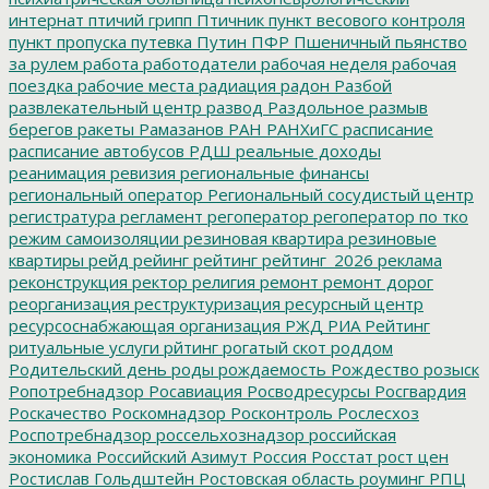
интернат
птичий грипп
Птичник
пункт весового контроля
пункт пропуска
путевка
Путин
ПФР
Пшеничный
пьянство
за рулем
работа
работодатели
рабочая неделя
рабочая
поездка
рабочие места
радиация
радон
Разбой
развлекательный центр
развод
Раздольное
размыв
берегов
ракеты
Рамазанов
РАН
РАНХиГС
расписание
расписание автобусов
РДШ
реальные доходы
реанимация
ревизия
региональные финансы
региональный оператор
Региональный сосудистый центр
регистратура
регламент
регоператор
регоператор по тко
режим самоизоляции
резиновая квартира
резиновые
квартиры
рейд
рейинг
рейтинг
рейтинг_2026
реклама
реконструкция
ректор
религия
ремонт
ремонт дорог
реорганизация
реструктуризация
ресурсный центр
ресурсоснабжающая организация
РЖД
РИА Рейтинг
ритуальные услуги
рйтинг
рогатый скот
роддом
Родительский день
роды
рождаемость
Рождество
розыск
Ропотребнадзор
Росавиация
Росводресурсы
Росгвардия
Роскачество
Роскомнадзор
Росконтроль
Рослесхоз
Роспотребнадзор
россельхознадзор
российская
экономика
Российский Азимут
Россия
Росстат
рост цен
Ростислав Гольдштейн
Ростовская область
роуминг
РПЦ