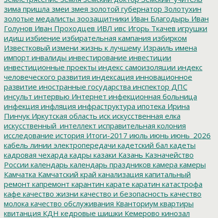
зима пришла
змеи
змея
золотой губернатор
Золотухин
золотые медалисты
зоозащитники
Иван Благодырь
Иван
Голунов
Иван Проходцев
ИВЛ
ивс
Игорь Ткачев
игрушки
идиш
избиение
избирательная кампания
избирком
Известковый
измени жизнь к лучшему
Израиль
имена
импорт
инвалиды
инвестирование
инвестиции
инвестиционные проекты
индекс самоизоляции
индекс
человеческого развития
индексация
инновационное
развитие
иностранные государства
инспектор ДПС
инсульт
интервью
Интернет
инфекционная больница
инфекция
инфляция
инфраструктура
ипотека
Ирина
Пинчук
Иркутская область
иск
искусственная елка
искусственный_интеллект
исправительная колония
исследование
история
Итоги-2017
июль
июнь
июнь_2026
кабель линии электропередачи
кадетский бал
кадеты
кадровая чехарда
кадры
казаки
Казань
Казначейство
России
календарь
календарь праздников
камера
камеры
Камчатка
Камчатский край
канализация
капитальный
ремонт
капремонт
карантин
карате
каратин
катастрофа
кафе
качество жизни
качество и безопасность
качество
молока
качество обслуживания
Кванториум
квартиры
квитанция
КДН
кедровые шишки
Кемерово
кинозал