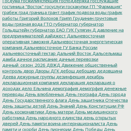
Госдума
госжилинспекция
господдержка
госслужащие
гостиница "Восток"
госуслуги
госхакупки
ГП "Фармация"
грабеж
град
граница
грант
график подвоза воды
график
работы
Григорий Волохов
Грипп
Грудинин
грунтовые
воды
грязная вода
ГТО
губернатор
губернатор
Гольдштейн
губернатор ЕАО
ГУК
Гулягин
Д
давление на
предпринимателей
дайджест
Дальневосточная
оперативная таможня
Дальневосточная энергетическая
компания
Дальневосточное ГУ Банка России
дальневосточный гектар
Дальний Восток
Дальсельмаш
дамба
дачное расписание
дачные перевозки
дачный_сезон_2026
ДВЖД
Движение общественный
контроль
двор
Дворы
ДГК
дебош
дебошир
дедовщина
Деева
дежурные группы
дезинфекция
декабрь
декларационная компания
декларация
декларация о
доходах
дело Ельчина
демография
демогрфия
денежные
переводы
День влюбленных
День географа
День города
День Государственного флага
День защитника Отечества
день защиты детей
День Знаний
День Конституции РФ
День космонавтики
День матери
День медицинского
работника
День народного единства
день открытых
дверей
День памяти воина-интернационалиста
День
памяти и скорби
День пионерии
День Победы
День