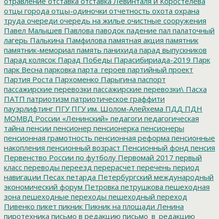
отравление
отставка
отставка Левинталя и Коростелёва
отцы города
отцы-одиночки
отчетность
охота
охрана
труда
очереди
очередь на жилье
очистные сооружения
Павел Малышев
Павлова
паводок
падение
пал
палаточный
лагерь
Палькина
Памфилова
памятная акция
памятник
памятник-мемориал
память
панихида
парад выпускников
Парад колясок
Парад Победы
Парасибириада-2019
Парк
парк Весна
парковка
парта_героев
партийный проект
Партия Роста
Пархоменко
Парыгина
паспорт
пассажирские перевозки
пассажирские перевозки\
Пасха
ПАТП
патриотизм
патриотическое граффити
пауэрлифтинг
ПГУ
ПГУ им. Шолом-Алейхема
ПДД
ПДН
МОМВД России «Ленинский»
педагоги
педагогическая
тайна
пенсии
пенсионер
пенсионерка
пенсионеры
пенсионная грамотность
пенсионная реформа
пенсионные
накопления
пенсионный возраст
Пенсионный фонд
пенсия
Первенство России по футболу
Первомай 2017
первый
класс
переводы
переезд
перерасчет
перечень
период
навигации
Песах
петарда
Петербургский международный
экономический форум
Петровка
петрушкова
пешеходная
зона
пешеходные переходы
пешеходный переход
Пивенко
пикет
пикник
Пикник на площади Ленина
пиротехника
письмо в редакцию
письмо_в_редакцию