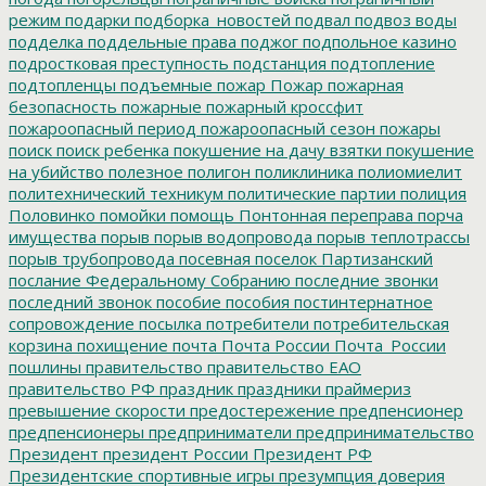
режим
подарки
подборка_новостей
подвал
подвоз воды
подделка
поддельные права
поджог
подпольное казино
подростковая преступность
подстанция
подтопление
подтопленцы
подъемные
пожар
Пожар
пожарная
безопасность
пожарные
пожарный кроссфит
пожароопасный период
пожароопасный сезон
пожары
поиск
поиск ребенка
покушение на дачу взятки
покушение
на убийство
полезное
полигон
поликлиника
полиомиелит
политехнический техникум
политические партии
полиция
Половинко
помойки
помощь
Понтонная переправа
порча
имущества
порыв
порыв водопровода
порыв теплотрассы
порыв трубопровода
посевная
поселок Партизанский
послание Федеральному Собранию
последние звонки
последний звонок
пособие
пособия
постинтернатное
сопровождение
посылка
потребители
потребительская
корзина
похищение
почта
Почта России
Почта_России
пошлины
правительство
правительство ЕАО
правительство РФ
праздник
праздники
праймериз
превышение скорости
предостережение
предпенсионер
предпенсионеры
предприниматели
предпринимательство
Президент
президент России
Президент РФ
Президентские спортивные игры
презумпция доверия