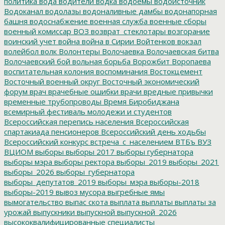
политика
вода
водители
водка
водоемы
водоисточник
Водоканал
водолазы
водоналивные дамбы
водонапорная
башня
водоснабжение
военная служба
военные сборы
военный комиссар
ВОЗ
возврат_стеклотары
возгорание
воинский учет
война
война в Сирии
Войтенков
вокзал
волейбол
волк
Волонтеры
Волочаевка
Волочаевская битва
Волочаевский бой
вольная борьба
Ворожбит
Воропаева
воспитательная колония
воспоминания
Востокцемент
Восточный военный округ
Восточный экономический
форум
врач
врачебные ошибки
врачи
вредные привычки
временные трубопроводы
Время Биробиджана
всемирный фестиваль молодежи и студентов
Всероссийская перепись населения
Всероссийская
спартакиада пенсионеров
Всероссийский день ходьбы
Всероссийский конкурс
встреча_с_населением
ВТБъ
ВУЗ
ВЦИОМ
выборы
выборы 2017
выборы губернатора
выборы мэра
выборы ректора
выборы_2019
выборы_2021
выборы_2026
выборы_губернатора
выборы_депутатов_2019
выборы_мэра
выборы-2018
выборы-2019
вывоз мусора
выгребные ямы
вымогательство
выпас скота
выплата
выплаты
выплаты за
урожай
выпускники
выпускной
выпускной_2026
высококвалифицированные специалисты