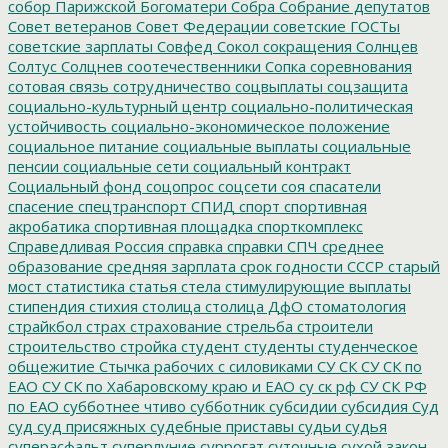
собор Парижской Богоматери
Собра
Собрание депутатов
Совет ветеранов
Совет Федерации
советские ГОСТы
советские зарплаты
Совфед
Сокол
сокращения
Солнцев
Солтус
Солцнев
соотечественники
Сопка
соревнования
сотовая связь
сотрудничество
соцвыплаты
соцзащита
социально-культурный центр
социально-политическая
устойчивость
социально-экономическое положение
социальное питание
социальные выплаты
социальные
пенсии
социальные сети
социальный контракт
Социальный фонд
соцопрос
соцсети
соя
спасатели
спасение
спецтранспорт
СПИД
спорт
спортивная
акробатика
спортивная площадка
спорткомплекс
Справедливая Россия
справка
справки
СПЧ
среднее
образование
средняя зарплата
срок годности
СССР
старый
мост
статистика
статья
стела
стимулирующие выплаты
стипендия
стихия
столица
столица ДфО
стоматология
страйкбол
страх
страхование
стрельба
строители
строительство
стройка
студент
студенты
студенческое
общежитие
Стычка рабочих с силовиками
СУ СК
СУ СК по
ЕАО
СУ СК по Хабаровскому краю и ЕАО
су ск рф
СУ СК РФ
по ЕАО
субботнее чтиво
субботник
субсидии
субсидия
Суд
суд
суд присяжных
судебные приставы
судьи
судья
суперасфальт
суперлуние
суррогат
суточные
сухой закон