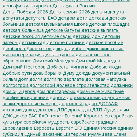
день физкультурника
День флага России
День_Победы_2026
День_семьи_2026
деньги
депутат
депутаты
депутаты ЕАО
детдом
дети
детсады
детская
больница
детская музыкальная школа
детская площадка
детская_больница
детские батуты
детские выплаты
детские пособия
детские сады
детский дом
детский
лагерь
детский сад
детское питание
детское пособие
Джабаров
Джанхотов
дзюдо
диабет
дикие животные
диспансеризация
дистанционка
дистанционное
образование
Дмитрий Меведев
Дмитрий Медведев
Дмитрий Нестеров
Доблесть_Хингана
Добрые люди
Добрые руки
довыборы_в_Думу
дождь
документальный
фильм
долг
долги
долги по зарплате
долговая нагрузка
долгострои
долгострой
долевое строительство
должники
дом офицеров
дом престарелых
домашние животные
допфинансирование
дороги
дорожная камера
дорожные
знаки
дорожные камеры
дорожный радар
ДОСААФ
дотации
доход
доходы
ДПС
дрова
дтп
ДТП
Дудин
дым
ДЭК
дюкер
ЕАО
ЕАО_тонет
Евгений Коростелев
еврейская
культура
еврейская_мудрость
еврейские традиции
Евровидение
Евросеть
Еврстат
ЕГЭ
Единая Россия
единая
субсидия
Единый заказчик
Екатерина Румянцева
Елена