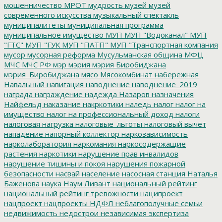
мошенничество
МРОТ
мудрость
музей
музей
современного искусства
музыкальный спектакль
муниципалитеты
муниципальная программа
муниципальное имущество
МУП
МУП "Водоканал"
МУП
"ГТС"
МУП "ГУК
МУП "ПАТП"
МУП "Транспортная компания
мусор
мусорная реформа
Мусульманская община
МФЦ
МЧС
МЧС РФ
мэр
мэрия
мэрия Биробиджана
мэрия_Биробиджана
мясо
Мясокомбинат
набережная
Навальный
навигация
наводнение
наводнение_2019
награда
награждение
надежда
Назаров
назначения
Найфельд
наказание
накркотики
наледь
налог
налог на
имущество
налог на профессиональный доход
налоги
налоговая нагрузка
налоговые_льготы
налоговый вычет
нападение
напорный коллектор
наркозависимость
нарколаборатория
наркомания
наркосодержащие
растения
наркотики
нарушение прав инвалидов
нарушение тишины и покоя
нарушения пожарной
безопасности
насвай
население
насосная станция
Наталья
Баженова
наука
Наум Ливант
национальный рейтинг
национальный рейтинг тревожности
наципроект
нацпроект
нацпроекты
НДФЛ
неблагополучные семьи
недвижимость
недострои
независимая экспертиза