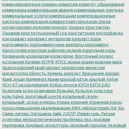
командировочные
комары
комиссия
комитет образования
коммуналка
коммунальная авария
коммунальные платежи
коммунальные услуги
компенсации
компенсационные
расходы
компенсация
комфортная городская среда
кондитерские изделия
конкурс
Конрад
Константин
Лазарев
конституционный суд
конституция
контрабанда
контрафакт
конфликт интересов
концерт
Корж
коронавирус
коронавирусные выплаты
коронаврус
Коростелев
короткая рабочая неделя
коррупция
корь
Косвинцев
космодром
космодром_Восточный
космос
котельная
Кочмар
КПРФ
КПСС
кража
кражи
красная икра
Краснодарский край
кредит
кредитная амнистия
кредитоспособность
Кремль
креозот
Крещение
кризис
Крик души
Криминал
Крым
крытый каток
крытый_каток
КСН
КТ-исследование
Кубок лосося
КУГИ
КУГИ ЕАО
Кудесник
кудо
кулинария
Кульдкр
Кульдур
культура
культурно досуговый центр
купальный сезон
купальный_сезон
купюры
Кураж
курение
Куренков
курсы
курсы повышения квалификации
КФХ
лаборатория
Лаг ба-
Омер
лагерь
Лагошина
лайк
ЛДПР
Левинталь
Легкая
атлетика
легкоатлетическая пробежка
лед
ледовая
переправа
ледовые скульптуры
ледовый городок
ледовый