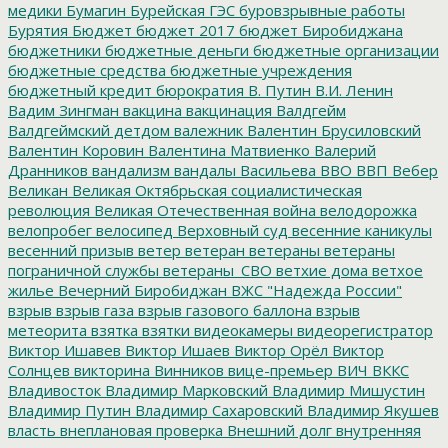
медики
Бумагин
Бурейская ГЭС
буровзрывные работы
Бурятия
Бюджет
бюджет 2017
бюджет Биробиджана
бюджетники
бюджетные деньги
бюджетные организации
бюджетные средства
бюджетные учреждения
бюджетный кредит
бюрократия
В. Путин
В.И. Ленин
Вадим Зингман
вакцина
вакцинация
Валдгейм
Валдгеймский детдом
валежник
Валентин Брусиловский
Валентин Коровин
Валентина Матвиенко
Валерий
Дранников
вандализм
вандалы
Васильева
ВВО
ВВП
Вебер
Великан
Великая Октябрьская социалистическая
революция
Великая Отечественная война
велодорожка
велопробег
велосипед
Верховный суд
весенние каникулы
весенний призыв
ветер
ветеран
ветераны
ветераны
пограничной службы
ветераны_СВО
ветхие дома
ветхое
жилье
Вечерний Биробиджан
ВЖС "Надежда России"
взрыв
взрыв газа
взрыв газового баллона
взрыв
метеорита
взятка
взятки
видеокамеры
видеорегистратор
Виктор Ишавев
Виктор Ишаев
Виктор Орёл
Виктор
Солнцев
викторина
Винников
вице-премьер
ВИЧ
ВККС
Владивосток
Владимир Марковский
Владимир Мишустин
Владимир Путин
Владимир Сахаровский
Владимир Якушев
власть
внеплановая проверка
Внешний долг
внутренняя