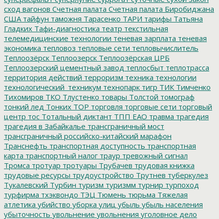
сход вагонов
Счетная палата
Счетная палата Биробиджана
США
тайфун
таможня
Тарасенко
ТАРИ
тарифы
Татьяна
Гладких
Тафи-диагностика
театр
текстильная
телемедицинские технологии
теневая зарплата
теневая
экономика
тепловоз
тепловые сети
тепловычислитель
Теплоозёрск
Теплоозерск
Теплоозёрская ЦРБ
Теплоозерский цементный завод
теплосбыт
теплотрасса
территория действий
терроризм
техника
технологии
технологический_техникум
технопарк
тигр
ТИК
Тимченко
Тихомиров
ТКО
Тлустенко
товары
Толстой
томограф
тонкий лед
Тонких
ТОР
торговля
торговые сети
торговый
центр
тос
Тотальный диктант
ТПП ЕАО
травма
трагедия
трагедия в Забайкалье
трансграничный мост
трансграничный российско-китайский марафон
Транснефть
транспортная доступность
транспортная
карта
транспортный налог
траур
тревожный сигнал
Тромса
тротуар
тротуары
Трубачев
трудовая книжка
трудовые ресурсы
трудоустройство
Трутнев
туберкулез
Тукалевский
Турбин
туризм
туризмм
турнир
турпоход
турфирма
тхэквондо
ТЭЦ
Тюмень
тюрьма
Тяжелая
атлетика
убийство
уборка улиц
убыль
убыль населения
убыточность
увольнение
увольнения
уголовное дело