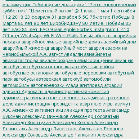
малоимущие
"обманутые дольщики"
"Рентгенологический
субботник"
"Цементный поток"
@
1 класс
1 мая
1 сентября
112
2018
23 февраля
31 декабря
5
5G
75-летие Победы
8
Марта
80 лет
80 лет Биробиджану
80_летие_Победы
85
лет ЕАО
85_лет_ЕАО
9 мая
Apple
Forbes
Instagram
L-410
QR-код
WhatsApp
Wi-Fi
WorldSkills Russia
аборты
аварийная
посадка
аварийное жилье
аварийные дома
аварийный дом
аварийный жилфонд
аварийный мост
авария
авария на
Чернобыльской АЭС
август
Авдалян
авиабилеты
авиакатастрофа
авиалесоохрана
авиасообщение
авиация
автобус
автобусная остановка
автобусные войны
автобусные остановки
автобусные перевозки
автобусный
парк
автобусы
автовокзал
автоклуб
автомобили
автомобиль
автоперевозки
Агада
агитпоезд
аграрии
адвокат
Адвокаты
административная комиссия
административная ответственность
административное
дело
администрация президента
азартные игры
азимут
АЗС
Акименко
активист
акция
акция протеста
Александр
Буксман
Александр Винников
Александр Головатый
Александр Золотухин
Александр Козлов
Александр
Левинталь
Александр Ливенталь
Александр Романов
Александр Соловьев
Александр Чаплыгин
Александра