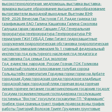
высокотехнологичная_медпомощь
выставка
выставка-
ярмарка
высшее образование
высшее самообразование
вытрезвители
выходной
выходные
Вьетнам
ВЭФ
ВЭФ_2026
Вячеслав Пастухов
Г.И. Радде
гадюка
газ
газификация ЕАО
Галина Кашапова
Галина Соколова
Галушка
гараж
гаражи
Гаршин
ГДК
Генеральная
прокуратура
генпрокуратура
Генпрокуратура РФ
гериатрия
ГЖИ
ГИБДД
Гиви
Гигант
гидрозащитные
сооружения
гидрологическая обстановка
гидрологическая
ситуация
гимназия
гимназия № 1
главный федеральный
инспектор
год культурного наследия
год педагога и
наставника
Год семьи
Год экологии
Год_единства_народов_России
Гознак
ГОК
Голикова
Головатый
гололед
голосование
голубая сорока
Гольдштейн
гомеопатия
Гордума
горки
горки на Арбате
городская Дума
городская среда
городское кладбище
городской парк
городской пляж
горячая вода
горячая
линия
горячее питание
госавтоинспекция
госархив
госдолг
Госдума
госжилинспекция
господдержка
госслужащие
гостиница "Восток"
госуслуги
госхакупки
ГП "Фармация"
грабеж
град
граница
грант
график подвоза воды
график
работы
Григорий Волохов
Грипп
Грудинин
грунтовые