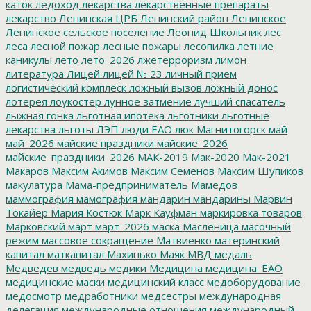
каток
ледоход
лекарства
лекарственные препараты
лекарство
Ленинская ЦРБ
Ленинский район
Ленинское
Ленинское сельское поселение
Леонид Школьник
лес
леса
лесной пожар
лесные пожары
лесопилка
летние
каникулы
лето
лето_2026
лжетерроризм
лимон
литература
Лицей
лицей № 23
личный прием
логистический комплеск
ложный вызов
ложный донос
лотерея
лоукостер
лунное затмение
лучший спасатель
лыжная гонка
льготная ипотека
льготники
льготные
лекарства
льготы
ЛЭП
люди ЕАО
люк
Магнитогорск
май
май_2026
майские праздники
майские_2026
майские_праздники_2026
МАК-2019
Мак-2020
Мак-2021
Макаров
Максим Акимов
Максим Семенов
Максим Шупиков
макулатура
Мама-предприниматель
Мамедов
маммография
мамография
мандарин
мандарины
Марвин
Токайер
Мария Костюк
Марк Кауфман
маркировка товаров
Марковский
март
март_2026
маска
Масленица
масочный
режим
массовое сокращение
Матвиенко
материнский
капитал
маткапитал
Махинько
Маяк
МВД
медаль
Медведев
медведь
медики
Медицина
медицина_ЕАО
медицинские маски
медицинский класс
медоборудование
медосмотр
медработники
медсестры
международная
делегация
международные отношения
международный