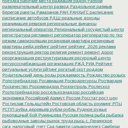
поездка
рабочие места
радиация
радон
Разбой
развлекательный центр
развод
Раздольное
размыв
берегов
ракеты
Рамазанов
РАН
РАНХиГС
расписание
расписание автобусов
РДШ
реальные доходы
реанимация
ревизия
региональные финансы
региональный оператор
Региональный сосудистый центр
регистратура
регламент
регоператор
регоператор по тко
режим самоизоляции
резиновая квартира
резиновые
квартиры
рейд
рейинг
рейтинг
рейтинг_2026
реклама
реконструкция
ректор
религия
ремонт
ремонт дорог
реорганизация
реструктуризация
ресурсный центр
ресурсоснабжающая организация
РЖД
РИА Рейтинг
ритуальные услуги
рйтинг
рогатый скот
роддом
Родительский день
роды
рождаемость
Рождество
розыск
Ропотребнадзор
Росавиация
Росводресурсы
Росгвардия
Роскачество
Роскомнадзор
Росконтроль
Рослесхоз
Роспотребнадзор
россельхознадзор
российская
экономика
Российский Азимут
Россия
Росстат
рост цен
Ростислав Гольдштейн
Ростовская область
роуминг
РПЦ
РСПП
рубка деревьев
рубли
рубль
Рудное
ружье
рукопашный бой
Румянцева
Русская поляна
рыба
рыбалка
рыбоводные заводы
рынок труда
рысь
с. Ленинское
сага_налоговый_гнет
Сад памяти
сальмонеллез
Самбери