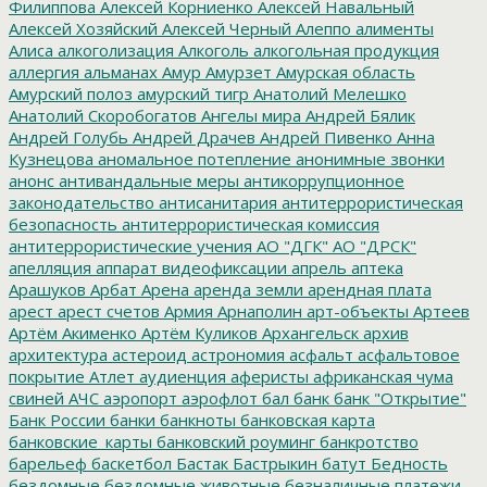
Филиппова
Алексей Корниенко
Алексей Навальный
Алексей Хозяйский
Алексей Черный
Алеппо
алименты
Алиса
алкоголизация
Алкоголь
алкогольная продукция
аллергия
альманах
Амур
Амурзет
Амурская область
Амурский полоз
амурский тигр
Анатолий Мелешко
Анатолий Скоробогатов
Ангелы мира
Андрей Бялик
Андрей Голубь
Андрей Драчев
Андрей Пивенко
Анна
Кузнецова
аномальное потепление
анонимные звонки
анонс
антивандальные меры
антикоррупционное
законодательство
антисанитария
антитеррористическая
безопасность
антитеррористическая комиссия
антитеррористические учения
АО "ДГК"
АО "ДРСК"
апелляция
аппарат видеофиксации
апрель
аптека
Арашуков
Арбат
Арена
аренда земли
арендная плата
арест
арест счетов
Армия
Арнаполин
арт-объекты
Артеев
Артём Акименко
Артём Куликов
Архангельск
архив
архитектура
астероид
астрономия
асфальт
асфальтовое
покрытие
Атлет
аудиенция
аферисты
африканская чума
свиней
АЧС
аэропорт
аэрофлот
бал
банк
банк "Открытие"
Банк России
банки
банкноты
банковская карта
банковские_карты
банковский роуминг
банкротство
барельеф
баскетбол
Бастак
Бастрыкин
батут
Бедность
бездомные
бездомные животные
безналичные платежи