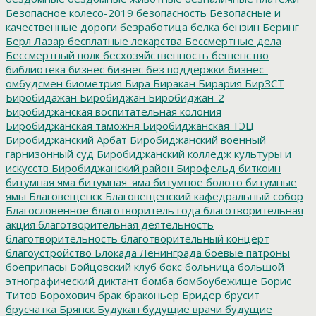
Безопасное колесо-2019
безопасность
Безопасные и
качественные дороги
безработица
белка
бензин
Беринг
Берл Лазар
бесплатные лекарства
Бессмертные дела
Бессмертный полк
бесхозяйственность
бешенство
библиотека
бизнес
бизнес без поддержки
бизнес-
омбудсмен
биометрия
Бира
Биракан
Бирария
БирЗСТ
Биробидажан
Биробиджан
Биробиджан-2
Биробиджанская воспитательная колония
Биробиджанская таможня
Биробиджанская ТЭЦ
Биробиджанский Арбат
Биробиджанский военный
гарнизонный суд
Биробиджанский колледж культуры и
искусств
Биробиджанский район
Бирофельд
биткоин
битумная яма
битумная_яма
битумное болото
битумные
ямы
Благовещенск
Благовещенский кафедральный собор
Благословенное
благотворитель года
благотворительная
акция
благотворительная деятельность
благотворительность
благотворительный концерт
благоустройство
Блокада Ленинграда
боевые патроны
боеприпасы
Бойцовский клуб
бокс
больница
большой
этнографический диктант
бомба
бомбоубежище
Борис
Титов
Борохович
брак
браконьер
Бридер
брусит
брусчатка
Брянск
Будукан
будущие врачи
будущие