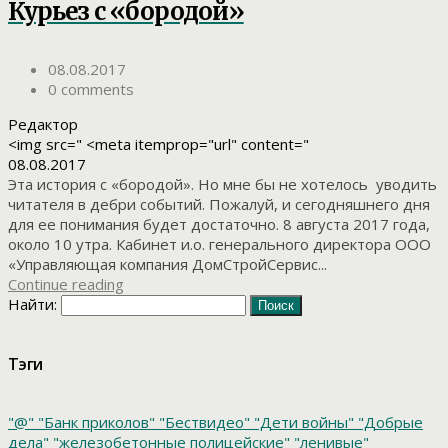
Курьез с «бородой»
08.08.2017
0 comments
Редактор
<img src=" <meta itemprop="url" content="
08.08.2017
Эта история с «бородой». Но мне бы не хотелось уводить
читателя в дебри событий. Пожалуй, и сегодняшнего дня
для ее понимания будет достаточно. 8 августа 2017 года,
около 10 утра. Кабинет и.о. генерального директора ООО
«Управляющая компания ДомСтройСервис...
Continue reading
Найти:
Тэги
"@"
"Банк приколов"
"Бествидео"
"Дети войны"
"Добрые
дела"
"железобетонные полицейские"
"ленивые"