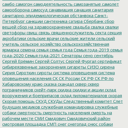
самбо
самогон
самодеятельность
самозанятые
самолет
самооборона
самосуд
санавиация
санация
санитария
санитарно-эпидемиологическая обстанвока
Санкт-
Петербург
санкции
сантехника
сатира
Сбербанк
сбор
вещей
сбор на здравоохранение
свадьба
свалка
свалки
светофоры
свищ
связь
священнослужитель
секта
секция
акробатики
сельские врачи
сельские жители
сельский
учитель
сельское хозяйство
сельскохозяйственная
ярмарка
семена
семья
семья года
Семья года-2019
семья
года-2020
Семья года-2021
Сенаторы
сено
сентябрь
Сергей Ерёмин
Сергей Солтус
Сергей Фургал
сертификат
сибиреязвенные захоронения
сигареты
СИЗО
сирена
Сирия
Сироткин
сироты
система оповещения
система
оповещения населения
СК
СК России
СК РФ
СК РФ по
Хабаровскому краю
сказка
скандал
сквер
сквер
пограничников
скейт-парк
скидка
скидки и акции
склад
вооружения и боеприпасов
склад пиломатериалов
скорая
Скорая помощь
СКУД
СКУДы
Следственный комитет
Слет
будущих медиков
служебная командировка
служебные
собаки
смертность
смертность населения
смерть на
рабочем месте
СМИ
Смидович
Смидовичский район
смотровая площадка
СМП
снег
снегопад
снюс
собаки