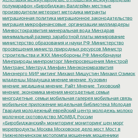
полумарафон «Биробиджан-Валдгейм»
местные
производители
метеорит
методика
мигранты
миграционная политика
миграционное законодательство
миграция
микрофинансовые_организации
миллиардеры
Минвостокразвития
минеральная вода
Минздрав
минимальный размер заработной платы
минирование
министерство образования и науки РФ
Министерство
просвещения
министр природных ресурсов
Министр
строительства и ЖКХ
Минобороны РФ
Минобрнауки
Минприроды
минпромторг
Минпросвещения
Минстрой
Минтранс
Минтруд
Минфин
Минэкономразвития
Минэнерго
МИР
митинг
Михаил Мишустин
Михаил Озимок
младенцы
Младушка
мнение
мнение_Кузовин
мнение_медицина
мнение_Райт
Мнение_Тиховский
мнение_экономика
мнения
многодетные семьи
многодетные_семьи
мобильная галерея
мобильная связь
мобильное приложение
модельная библиотека
Молодая
Гвардия
молодежный еврейский центр
молодежь
молоко
молочное скотоводство
МОМВД России
«Биробиджанский»
мониторинг
мониторинг цен
морг
морепродукты
Москва
Московское дело
мост
Мост в
Нижнеленинском
мотопомпа
мошенник
мошенники