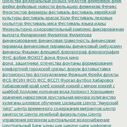
средства
федеральный розыск
Федотов
фейерверк
фейк
фейки
фейковые новости
фельдшер
феминизм
Феникс
Феоктистов
фермеры
фестиваль
фестиваль еврейской
культуры
фестиваль красок Холи
Фестиваль ледовых
скульптур
Фестиваль мяса
Фестиваль языка идиш
Физкультурно-оздоровительный комплекс
фиксированная
выплата
Филармония
Филиппов
Филиппова
финансирование
финансовая грамотность
финансовая
пирамида
финансовые пирамиды
финансовый омбудсмен
финансы
Фишман
флешмоб
флюорограф
флюорография
ФНС
фобия
ФОКОТ
фонд
Фонд кино
фонд_защитники_отечества
фонтаны
формирование
комфортной городской среды\
форум
фотовыставка
фотоискусство
фотохудожники
Франция
Фрейд
фрукты
ФСБ
ФСИН
ФСО
ФСС
ФССП
Фургал
футбол
Хабаровск
Хабаровский край
хлеб
хоккей
хоккей с мячом
хоккей с
шайбой
Холдоми
холодная вода
Холокост
Хорошавин
хранение наркотиков
хрустальная менора
хулиганство
хулиганы
целевое обучение
Целищев
Центр "Амурский
тигр"
центр временного содержания мигрантов
центр
занятости
Центр лечебной физкультуры
Центр
управления регионом
центральное водоснабжение
Центральный Банк
цены
цик
циклон
цирк
цифровое