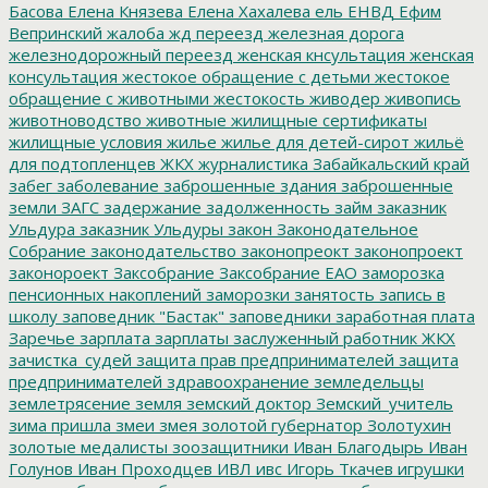
Басова
Елена Князева
Елена Хахалева
ель
ЕНВД
Ефим
Вепринский
жалоба
жд переезд
железная дорога
железнодорожный переезд
женская кнсультация
женская
консультация
жестокое обращение с детьми
жестокое
обращение с животными
жестокость
живодер
живопись
животноводство
животные
жилищные сертификаты
жилищные условия
жилье
жилье для детей-сирот
жильё
для подтопленцев
ЖКХ
журналистика
Забайкальский край
забег
заболевание
заброшенные здания
заброшенные
земли
ЗАГС
задержание
задолженность
займ
заказник
Ульдура
заказник Ульдуры
закон
Законодательное
Собрание
законодательство
законопреокт
законопроект
законороект
Заксобрание
Заксобрание ЕАО
заморозка
пенсионных накоплений
заморозки
занятость
запись в
школу
заповедник "Бастак"
заповедники
заработная плата
Заречье
зарплата
зарплаты
заслуженный работник ЖКХ
зачистка_судей
защита прав предпринимателей
защита
предпринимателей
здравоохранение
земледельцы
землетрясение
земля
земский доктор
Земский_учитель
зима пришла
змеи
змея
золотой губернатор
Золотухин
золотые медалисты
зоозащитники
Иван Благодырь
Иван
Голунов
Иван Проходцев
ИВЛ
ивс
Игорь Ткачев
игрушки