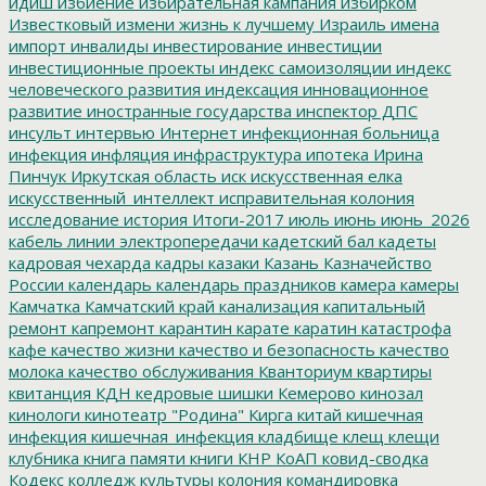
идиш
избиение
избирательная кампания
избирком
Известковый
измени жизнь к лучшему
Израиль
имена
импорт
инвалиды
инвестирование
инвестиции
инвестиционные проекты
индекс самоизоляции
индекс
человеческого развития
индексация
инновационное
развитие
иностранные государства
инспектор ДПС
инсульт
интервью
Интернет
инфекционная больница
инфекция
инфляция
инфраструктура
ипотека
Ирина
Пинчук
Иркутская область
иск
искусственная елка
искусственный_интеллект
исправительная колония
исследование
история
Итоги-2017
июль
июнь
июнь_2026
кабель линии электропередачи
кадетский бал
кадеты
кадровая чехарда
кадры
казаки
Казань
Казначейство
России
календарь
календарь праздников
камера
камеры
Камчатка
Камчатский край
канализация
капитальный
ремонт
капремонт
карантин
карате
каратин
катастрофа
кафе
качество жизни
качество и безопасность
качество
молока
качество обслуживания
Кванториум
квартиры
квитанция
КДН
кедровые шишки
Кемерово
кинозал
кинологи
кинотеатр "Родина"
Кирга
китай
кишечная
инфекция
кишечная_инфекция
кладбище
клещ
клещи
клубника
книга памяти
книги
КНР
КоАП
ковид-сводка
Кодекс
колледж культуры
колония
командировка