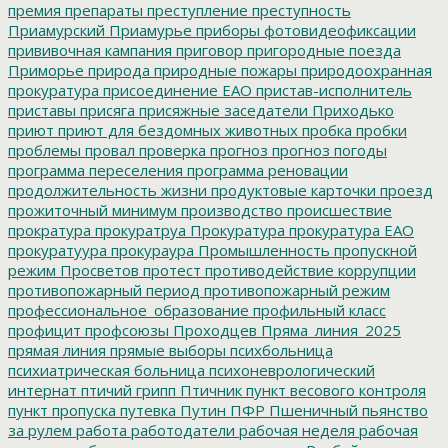
премия
препараты
преступление
преступность
Приамурский
Приамурье
приборы фотовидеофиксации
прививочная кампания
приговор
пригородные поезда
Приморье
природа
природные пожары
природоохранная
прокуратура
присоединение ЕАО
пристав-исполнитель
приставы
присяга
присяжные заседатели
Приходько
приют
приют для бездомных животных
пробка
пробки
проблемы
провал
проверка
прогноз
прогноз погоды
программа переселения
программа реновации
продолжительность жизни
продуктовые карточки
проезд
прожиточный минимум
производство
происшествие
прократура
прокуратруа
Прокуратура
прокуратура ЕАО
прокуратуура
прокураура
Промышленность
пропускной
режим
Просветов
протест
противодействие коррупции
противопожарный период
противопожарный режим
профессиональное_образование
профильный класс
профицит
профсоюзы
Проходцев
Пряма_линия_2025
прямая линия
прямые выборы
психбольница
психиатрическая больница
психоневрологический
интернат
птичий грипп
Птичник
пункт весового контроля
пункт пропуска
путевка
Путин
ПФР
Пшеничный
пьянство
за рулем
работа
работодатели
рабочая неделя
рабочая