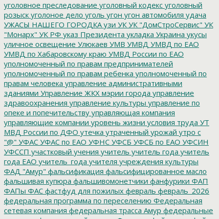
уголовное преследование
уголовный кодекс
уголовный
розыск
уголоное дело
уголь
угон
угон автомобиля
удача
УЖАСЫ НАШЕГО ГОРОДКА
узи
УК
УК "ДомСтроСервис"
УК
"Монарх"
УК РФ
указ Президента
укладка
Украина
укусы
уличное освещение
Улюкаев
УМВ
УМВД
УМВД по ЕАО
УМВД по Хабаровскому краю
УМВД России по ЕАО
уполномоченный по правам предпринимателей
уполномоченный по правам ребенка
уполномоченный по
правам человека
управление административными
зданиями
Управление ЖКХ мэрии города
управление
здравоохранения
управление культуры
управление по
опеке и попечительству
управляющая компания
управляющие компании
уровень жизни
условия труда
УТ
МВД России по ДФО
утечка
утраченный урожай
утро с
"@"
УФАС
УФАС по ЕАО
УФНС
УФСБ
УФСБ по ЕАО
УФСИН
УФССП
участковый
учения
учитель
учитель года
учитель
года ЕАО
учитель_года
учителя
учреждения культуры
ФАД "Амур"
фальсификация
фальсифицированное масло
фальшивая купюра
фальшивомонетчики
фанфурики
ФАП
ФАПы
ФАС
фастфуд для пожилых
февраль
февраль_2026
федеральная программа по переселению
Федеральная
сетевая компания
федеральная трасса Амур
федеральные