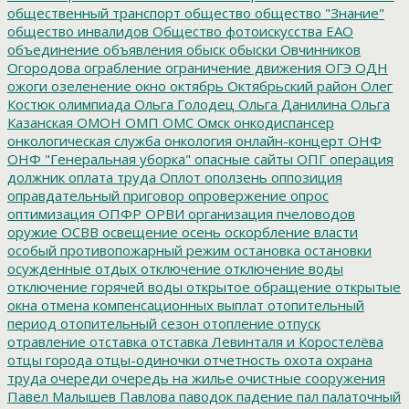
общественный транспорт
общество
общество "Знание"
общество инвалидов
Общество фотоискусства ЕАО
объединение
объявления
обыск
обыски
Овчинников
Огородова
ограбление
ограничение движения
ОГЭ
ОДН
ожоги
озеленение
окно
октябрь
Октябрьский район
Олег
Костюк
олимпиада
Ольга Голодец
Ольга Данилина
Ольга
Казанская
ОМОН
ОМП
ОМС
Омск
онкодиспансер
онкологическая служба
онкология
онлайн-концерт
ОНФ
ОНФ "Генеральная уборка"
опасные сайты
ОПГ
операция
должник
оплата труда
Оплот
оползень
оппозиция
оправдательный приговор
опровержение
опрос
оптимизация
ОПФР
ОРВИ
организация пчеловодов
оружие
ОСВВ
освещение
осень
оскорбление власти
особый противопожарный режим
остановка
остановки
осужденные
отдых
отключение
отключение воды
отключение горячей воды
открытое обращение
открытые
окна
отмена компенсационных выплат
отопительный
период
отопительный сезон
отопление
отпуск
отравление
отставка
отставка Левинталя и Коростелёва
отцы города
отцы-одиночки
отчетность
охота
охрана
труда
очереди
очередь на жилье
очистные сооружения
Павел Малышев
Павлова
паводок
падение
пал
палаточный