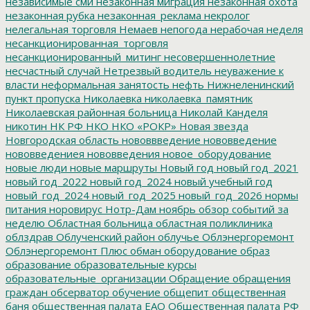
независимые сми
незаконная миграция
незаконная охота
незаконная рубка
незаконная_реклама
некролог
нелегальная торговля
Немаев
непогода
нерабочая неделя
несанкционированная_торговля
несанкционированный_митинг
несовершеннолетние
несчастный случай
Нетрезвый водитель
неуважение к
власти
неформальная занятость
нефть
Нижнеленинский
пункт пропуска
Николаевка
николаевка_памятник
Николаевская районная больница
Николай Канделя
никотин
НК РФ
НКО
НКО «РОКР»
Новая звезда
Новгородская область
нововвведение
нововведение
нововведениея
нововведения
новое_оборудование
новые люди
новые маршруты
Новый год
новый год_2021
новый год_2022
новый год_2024
новый учебный год
новый_год_2024
новый_год_2025
новый_год_2026
нормы
питания
норовирус
Нотр-Дам
ноябрь
обзор событий за
неделю
Областная больница
областная поликлиника
облздрав
Облученский район
облучье
Облэнергоремонт
Облэнергоремонт Плюс
обман
оборудование
образ
образование
образовательные курсы
образовательные_организации
Обращение
обращения
граждан
обсерватор
обучение
общепит
общественная
баня
общественная палата ЕАО
Общественная палата РФ