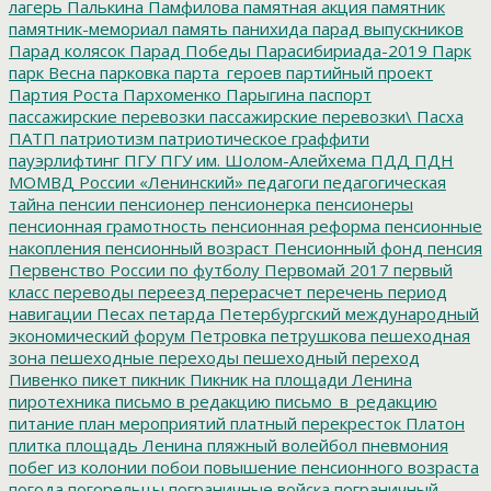
лагерь
Палькина
Памфилова
памятная акция
памятник
памятник-мемориал
память
панихида
парад выпускников
Парад колясок
Парад Победы
Парасибириада-2019
Парк
парк Весна
парковка
парта_героев
партийный проект
Партия Роста
Пархоменко
Парыгина
паспорт
пассажирские перевозки
пассажирские перевозки\
Пасха
ПАТП
патриотизм
патриотическое граффити
пауэрлифтинг
ПГУ
ПГУ им. Шолом-Алейхема
ПДД
ПДН
МОМВД России «Ленинский»
педагоги
педагогическая
тайна
пенсии
пенсионер
пенсионерка
пенсионеры
пенсионная грамотность
пенсионная реформа
пенсионные
накопления
пенсионный возраст
Пенсионный фонд
пенсия
Первенство России по футболу
Первомай 2017
первый
класс
переводы
переезд
перерасчет
перечень
период
навигации
Песах
петарда
Петербургский международный
экономический форум
Петровка
петрушкова
пешеходная
зона
пешеходные переходы
пешеходный переход
Пивенко
пикет
пикник
Пикник на площади Ленина
пиротехника
письмо в редакцию
письмо_в_редакцию
питание
план мероприятий
платный перекресток
Платон
плитка
площадь Ленина
пляжный волейбол
пневмония
побег из колонии
побои
повышение пенсионного возраста
погода
погорельцы
пограничные войска
пограничный