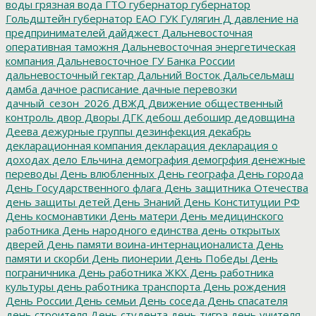
воды
грязная вода
ГТО
губернатор
губернатор
Гольдштейн
губернатор ЕАО
ГУК
Гулягин
Д
давление на
предпринимателей
дайджест
Дальневосточная
оперативная таможня
Дальневосточная энергетическая
компания
Дальневосточное ГУ Банка России
дальневосточный гектар
Дальний Восток
Дальсельмаш
дамба
дачное расписание
дачные перевозки
дачный_сезон_2026
ДВЖД
Движение общественный
контроль
двор
Дворы
ДГК
дебош
дебошир
дедовщина
Деева
дежурные группы
дезинфекция
декабрь
декларационная компания
декларация
декларация о
доходах
дело Ельчина
демография
демогрфия
денежные
переводы
День влюбленных
День географа
День города
День Государственного флага
День защитника Отечества
день защиты детей
День Знаний
День Конституции РФ
День космонавтики
День матери
День медицинского
работника
День народного единства
день открытых
дверей
День памяти воина-интернационалиста
День
памяти и скорби
День пионерии
День Победы
День
пограничника
День работника ЖКХ
День работника
культуры
день работника транспорта
День рождения
День России
День семьи
День соседа
День спасателя
день строителя
День студента
день тигра
день учителя