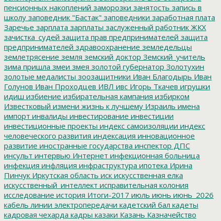
пенсионных накоплений
заморозки
занятость
запись в
школу
заповедник "Бастак"
заповедники
заработная плата
Заречье
зарплата
зарплаты
заслуженный работник ЖКХ
зачистка_судей
защита прав предпринимателей
защита
предпринимателей
здравоохранение
земледельцы
землетрясение
земля
земский доктор
Земский_учитель
зима пришла
змеи
змея
золотой губернатор
Золотухин
золотые медалисты
зоозащитники
Иван Благодырь
Иван
Голунов
Иван Проходцев
ИВЛ
ивс
Игорь Ткачев
игрушки
идиш
избиение
избирательная кампания
избирком
Известковый
измени жизнь к лучшему
Израиль
имена
импорт
инвалиды
инвестирование
инвестиции
инвестиционные проекты
индекс самоизоляции
индекс
человеческого развития
индексация
инновационное
развитие
иностранные государства
инспектор ДПС
инсульт
интервью
Интернет
инфекционная больница
инфекция
инфляция
инфраструктура
ипотека
Ирина
Пинчук
Иркутская область
иск
искусственная елка
искусственный_интеллект
исправительная колония
исследование
история
Итоги-2017
июль
июнь
июнь_2026
кабель линии электропередачи
кадетский бал
кадеты
кадровая чехарда
кадры
казаки
Казань
Казначейство