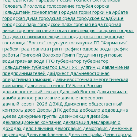
Головатый
гололед
голосование
голубая сорока
Гольдштейн
гомеопатия
Гордума
горки
горки на Арбате
городская Дума
городская среда
городское кладбище
городской парк
городской пляж
горячая вода
горячая
линия
горячее питание
госавтоинспекция
госархив
госдолг
Госдума
госжилинспекция
господдержка
госслужащие
гостиница "Восток"
госуслуги
госхакупки
ГП "Фармация"
грабеж
град
граница
грант
график подвоза воды
график
работы
Григорий Волохов
Грипп
Грудинин
грунтовые
воды
грязная вода
ГТО
губернатор
губернатор
Гольдштейн
губернатор ЕАО
ГУК
Гулягин
Д
давление на
предпринимателей
дайджест
Дальневосточная
оперативная таможня
Дальневосточная энергетическая
компания
Дальневосточное ГУ Банка России
дальневосточный гектар
Дальний Восток
Дальсельмаш
дамба
дачное расписание
дачные перевозки
дачный_сезон_2026
ДВЖД
Движение общественный
контроль
двор
Дворы
ДГК
дебош
дебошир
дедовщина
Деева
дежурные группы
дезинфекция
декабрь
декларационная компания
декларация
декларация о
доходах
дело Ельчина
демография
демогрфия
денежные
переводы
День влюбленных
День географа
День города