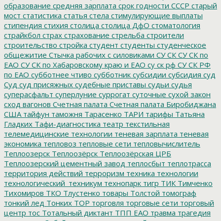
образование
средняя зарплата
срок годности
СССР
старый
мост
статистика
статья
стела
стимулирующие выплаты
стипендия
стихия
столица
столица ДфО
стоматология
страйкбол
страх
страхование
стрельба
строители
строительство
стройка
студент
студенты
студенческое
общежитие
Стычка рабочих с силовиками
СУ СК
СУ СК по
ЕАО
СУ СК по Хабаровскому краю и ЕАО
су ск рф
СУ СК РФ
по ЕАО
субботнее чтиво
субботник
субсидии
субсидия
суд
Суд
суд присяжных
судебные приставы
судьи
судья
суперасфальт
суперлуние
суррогат
суточные
сухой закон
сход вагонов
Счетная палата
Счетная палата Биробиджана
США
тайфун
таможня
Тарасенко
ТАРИ
тарифы
Татьяна
Гладких
Тафи-диагностика
театр
текстильная
телемедицинские технологии
теневая зарплата
теневая
экономика
тепловоз
тепловые сети
тепловычислитель
Теплоозерск
Теплоозёрск
Теплоозёрская ЦРБ
Теплоозерский цементный завод
теплосбыт
теплотрасса
территория действий
терроризм
техника
технологии
технологический_техникум
технопарк
тигр
ТИК
Тимченко
Тихомиров
ТКО
Тлустенко
товары
Толстой
томограф
тонкий лед
Тонких
ТОР
торговля
торговые сети
торговый
центр
тос
Тотальный диктант
ТПП ЕАО
травма
трагедия