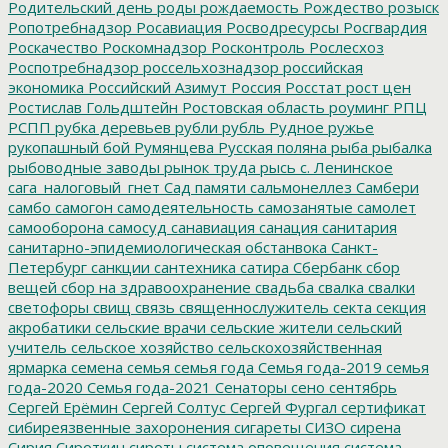
Родительский день
роды
рождаемость
Рождество
розыск
Ропотребнадзор
Росавиация
Росводресурсы
Росгвардия
Роскачество
Роскомнадзор
Росконтроль
Рослесхоз
Роспотребнадзор
россельхознадзор
российская
экономика
Российский Азимут
Россия
Росстат
рост цен
Ростислав Гольдштейн
Ростовская область
роуминг
РПЦ
РСПП
рубка деревьев
рубли
рубль
Рудное
ружье
рукопашный бой
Румянцева
Русская поляна
рыба
рыбалка
рыбоводные заводы
рынок труда
рысь
с. Ленинское
сага_налоговый_гнет
Сад памяти
сальмонеллез
Самбери
самбо
самогон
самодеятельность
самозанятые
самолет
самооборона
самосуд
санавиация
санация
санитария
санитарно-эпидемиологическая обстанвока
Санкт-
Петербург
санкции
сантехника
сатира
Сбербанк
сбор
вещей
сбор на здравоохранение
свадьба
свалка
свалки
светофоры
свищ
связь
священнослужитель
секта
секция
акробатики
сельские врачи
сельские жители
сельский
учитель
сельское хозяйство
сельскохозяйственная
ярмарка
семена
семья
семья года
Семья года-2019
семья
года-2020
Семья года-2021
Сенаторы
сено
сентябрь
Сергей Ерёмин
Сергей Солтус
Сергей Фургал
сертификат
сибиреязвенные захоронения
сигареты
СИЗО
сирена
Сирия
Сироткин
сироты
система оповещения
система