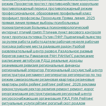
режим
Просветов
протест
противодействие коррупции
противопожарный период
противопожарный режим
профессиональное_образование
профильный класс
профицит
профсоюзы
Проходцев
Пряма_линия_2025
прямая линия
прямые выборы
психбольница
психиатрическая больница
психоневрологический
интернат
птичий грипп
Птичник
пункт весового контроля
пункт пропуска
путевка
Путин
ПФР
Пшеничный
пьянство
за рулем
работа
работодатели
рабочая неделя
рабочая
поездка
рабочие места
радиация
радон
Разбой
развлекательный центр
развод
Раздольное
размыв
берегов
ракеты
Рамазанов
РАН
РАНХиГС
расписание
расписание автобусов
РДШ
реальные доходы
реанимация
ревизия
региональные финансы
региональный оператор
Региональный сосудистый центр
регистратура
регламент
регоператор
регоператор по тко
режим самоизоляции
резиновая квартира
резиновые
квартиры
рейд
рейинг
рейтинг
рейтинг_2026
реклама
реконструкция
ректор
религия
ремонт
ремонт дорог
реорганизация
реструктуризация
ресурсный центр
ресурсоснабжающая организация
РЖД
РИА Рейтинг
ритуальные услуги
рйтинг
рогатый скот
роддом