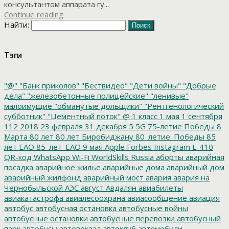
консультантом аппарата гу...
Continue reading
Найти:
Тэги
"@"
"Банк приколов"
"Бествидео"
"Дети войны"
"Добрые
дела"
"железобетонные полицейские"
"ленивые"
малоимущие
"обманутые дольщики"
"Рентгенологический
субботник"
"Цементный поток"
@
1 класс
1 мая
1 сентября
112
2018
23 февраля
31 декабря
5
5G
75-летие Победы
8
Марта
80 лет
80 лет Биробиджану
80_летие_Победы
85
лет ЕАО
85_лет_ЕАО
9 мая
Apple
Forbes
Instagram
L-410
QR-код
WhatsApp
Wi-Fi
WorldSkills Russia
аборты
аварийная
посадка
аварийное жилье
аварийные дома
аварийный дом
аварийный жилфонд
аварийный мост
авария
авария на
Чернобыльской АЭС
август
Авдалян
авиабилеты
авиакатастрофа
авиалесоохрана
авиасообщение
авиация
автобус
автобусная остановка
автобусные войны
автобусные остановки
автобусные перевозки
автобусный
парк
автобусы
автовокзал
автоклуб
автомобили