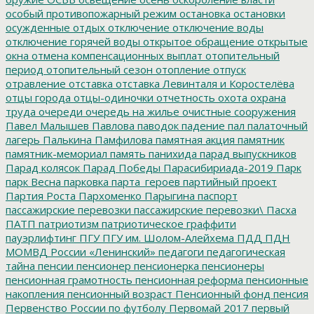
особый противопожарный режим
остановка
остановки
осужденные
отдых
отключение
отключение воды
отключение горячей воды
открытое обращение
открытые
окна
отмена компенсационных выплат
отопительный
период
отопительный сезон
отопление
отпуск
отравление
отставка
отставка Левинталя и Коростелёва
отцы города
отцы-одиночки
отчетность
охота
охрана
труда
очереди
очередь на жилье
очистные сооружения
Павел Малышев
Павлова
паводок
падение
пал
палаточный
лагерь
Палькина
Памфилова
памятная акция
памятник
памятник-мемориал
память
панихида
парад выпускников
Парад колясок
Парад Победы
Парасибириада-2019
Парк
парк Весна
парковка
парта_героев
партийный проект
Партия Роста
Пархоменко
Парыгина
паспорт
пассажирские перевозки
пассажирские перевозки\
Пасха
ПАТП
патриотизм
патриотическое граффити
пауэрлифтинг
ПГУ
ПГУ им. Шолом-Алейхема
ПДД
ПДН
МОМВД России «Ленинский»
педагоги
педагогическая
тайна
пенсии
пенсионер
пенсионерка
пенсионеры
пенсионная грамотность
пенсионная реформа
пенсионные
накопления
пенсионный возраст
Пенсионный фонд
пенсия
Первенство России по футболу
Первомай 2017
первый