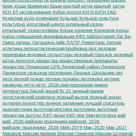
Крик души
Криминал
Крым
крытый каток
крытый_каток
КСН
КТ-исследование
Кубок лосося
КУГИ
КУГИ ЕАО
Кудесник
кудо
кулинария
Кульдкр
Кульдур
культура
культурно досуговый центр
купальный сезон
купальный_сезон
купюры
Кураж
курение
Куренков
курсы
курсы повышения квалификации
КФХ
лаборатория
Лаг ба-
Омер
лагерь
Лагошина
лайк
ЛДПР
Левинталь
Легкая
атлетика
легкоатлетическая пробежка
лед
ледовая
переправа
ледовые скульптуры
ледовый городок
ледовый
каток
ледоход
лекарства
лекарственные препараты
лекарство
Ленинская ЦРБ
Ленинский район
Ленинское
Ленинское сельское поселение
Леонид Школьник
лес
леса
лесной пожар
лесные пожары
лесопилка
летние
каникулы
лето
лето_2026
лжетерроризм
лимон
литература
Лицей
лицей № 23
личный прием
логистический комплеск
ложный вызов
ложный донос
лотерея
лоукостер
лунное затмение
лучший спасатель
лыжная гонка
льготная ипотека
льготники
льготные
лекарства
льготы
ЛЭП
люди ЕАО
люк
Магнитогорск
май
май_2026
майские праздники
майские_2026
майские_праздники_2026
МАК-2019
Мак-2020
Мак-2021
Макаров
Максим Акимов
Максим Семенов
Максим Шупиков