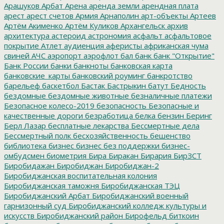
Арашуков
Арбат
Арена
аренда земли
арендная плата
арест
арест счетов
Армия
Арнаполин
арт-объекты
Артеев
Артём Акименко
Артём Куликов
Архангельск
архив
архитектура
астероид
астрономия
асфальт
асфальтовое
покрытие
Атлет
аудиенция
аферисты
африканская чума
свиней
АЧС
аэропорт
аэрофлот
бал
банк
банк "Открытие"
Банк России
банки
банкноты
банковская карта
банковские_карты
банковский роуминг
банкротство
барельеф
баскетбол
Бастак
Бастрыкин
батут
Бедность
бездомные
бездомные животные
безналичные платежи
Безопасное колесо-2019
безопасность
Безопасные и
качественные дороги
безработица
белка
бензин
Беринг
Берл Лазар
бесплатные лекарства
Бессмертные дела
Бессмертный полк
бесхозяйственность
бешенство
библиотека
бизнес
бизнес без поддержки
бизнес-
омбудсмен
биометрия
Бира
Биракан
Бирария
БирЗСТ
Биробидажан
Биробиджан
Биробиджан-2
Биробиджанская воспитательная колония
Биробиджанская таможня
Биробиджанская ТЭЦ
Биробиджанский Арбат
Биробиджанский военный
гарнизонный суд
Биробиджанский колледж культуры и
искусств
Биробиджанский район
Бирофельд
биткоин