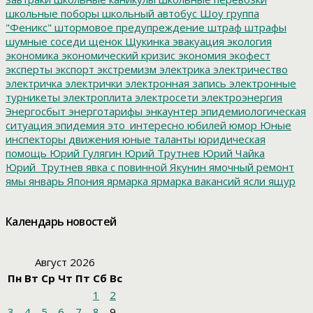
школьные поборы
школьный автобус
Шоу группа
"Феникс"
штормовое предупреждение
штраф
штрафы
шумные соседи
щенок
Щукинка
эвакуация
экология
экономика
экономический кризис
экономия
экофест
эксперты
экспорт
экстремизм
электрика
электричество
электричка
электрички
электронная запись
электронные
турникеты
электроплита
электросети
электроэнергия
Энергосбыт
энерготарифы
энкаунтер
эпидемиологическая
ситуация
эпидемия
это_интересно
юбилей
юмор
Юные
инспекторы движения
юные таланты
юридическая
помощь
Юрий Гулягин
Юрий Трутнев
Юрий Чайка
Юрий_Трутнев
явка с повинной
Якунин
ямочный ремонт
ямы
январь
Япония
ярмарка
ярмарка вакансий
ясли
ящур
Календарь новостей
Август 2026
Пн
Вт
Ср
Чт
Пт
Сб
Вс
1
2
3
4
5
6
7
8
9