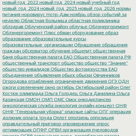
новый год_2022
новый год_2024
новый учебный год
новый_год_2024
новый_год_2025
новый_год_2026
нормы
питания
норовирус
Нотр-Дам
ноябрь
обзор событий за
неделю
Областная больница
областная поликлиника
облздрав
Облученский район
облучье
Облэнергоремонт
Облэнергоремонт Плюс
обман
оборудование
образ
образование
образовательные курсы
образовательные_организации
Обращение
обращения
граждан
обсерватор
обучение
общепит
общественная
баня
общественная палата ЕАО
Общественная палата РФ
общественный транспорт
общество
общество "Знание"
общество инвалидов
Общество фотоискусства ЕАО
объединение
объявления
обыск
обыски
Овчинников
Огородова
ограбление
ограничение движения
ОГЭ
ОДН
ожоги
озеленение
окно
октябрь
Октябрьский район
Олег
Костюк
олимпиада
Ольга Голодец
Ольга Данилина
Ольга
Казанская
ОМОН
ОМП
ОМС
Омск
онкодиспансер
онкологическая служба
онкология
онлайн-концерт
ОНФ
ОНФ "Генеральная уборка"
опасные сайты
ОПГ
операция
должник
оплата труда
Оплот
оползень
оппозиция
оправдательный приговор
опровержение
опрос
оптимизация
ОПФР
ОРВИ
организация пчеловодов
оружие
ОСВВ
освещение
осень
оскорбление власти