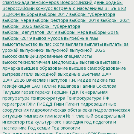
спартакиада пенсионеров
Всероссийский день ходьбы
Всероссийский конкурс
встреча_с_населением
ВТБъ
ВУЗ
ВЦИОМ
выборы
выборы 2017
выборы губернатора
выборы мэра
выборы ректора
выборы_2019
выборы_2021
выборы_2026
выборы_губернатора
выборы_депутатов_2019
выборы_мэра
выборы-2018
выборы-2019
вывоз мусора
выгребные ямы
вымогательство
выпас скота
выплата
выплаты
выплаты за
урожай
выпускники
выпускной
выпускной_2026
высококвалифицированные специалисты
высокотехнологичная_медпомощь
выставка
выставка-
ярмарка
высшее образование
высшее самообразование
вытрезвители
выходной
выходные
Вьетнам
ВЭФ
ВЭФ_2026
Вячеслав Пастухов
Г.И. Радде
гадюка
газ
газификация ЕАО
Галина Кашапова
Галина Соколова
Галушка
гараж
гаражи
Гаршин
ГДК
Генеральная
прокуратура
генпрокуратура
Генпрокуратура РФ
гериатрия
ГЖИ
ГИБДД
Гиви
Гигант
гидрозащитные
сооружения
гидрологическая обстановка
гидрологическая
ситуация
гимназия
гимназия № 1
главный федеральный
инспектор
год культурного наследия
год педагога и
наставника
Год семьи
Год экологии
Год_единства_народов_России
Гознак
ГОК
Голикова