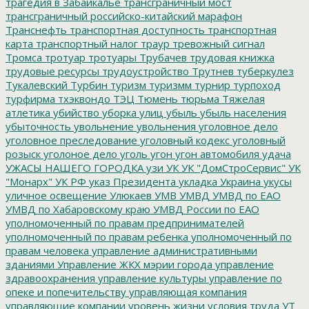
трагедия в Забайкалье
трансграничный мост
трансграничный российско-китайский марафон
Транснефть
транспортная доступность
транспортная
карта
транспортный налог
траур
тревожный сигнал
Тромса
тротуар
тротуары
Трубачев
трудовая книжка
трудовые ресурсы
трудоустройство
Трутнев
туберкулез
Тукалевский
Турбин
туризм
туризмм
турнир
турпоход
турфирма
тхэквондо
ТЭЦ
Тюмень
тюрьма
Тяжелая
атлетика
убийство
уборка улиц
убыль
убыль населения
убыточность
увольнение
увольнения
уголовное дело
уголовное преследование
уголовный кодекс
уголовный
розыск
уголоное дело
уголь
угон
угон автомобиля
удача
УЖАСЫ НАШЕГО ГОРОДКА
узи
УК
УК "ДомСтроСервис"
УК
"Монарх"
УК РФ
указ Президента
укладка
Украина
укусы
уличное освещение
Улюкаев
УМВ
УМВД
УМВД по ЕАО
УМВД по Хабаровскому краю
УМВД России по ЕАО
уполномоченный по правам предпринимателей
уполномоченный по правам ребенка
уполномоченный по
правам человека
управление административными
зданиями
Управление ЖКХ мэрии города
управление
здравоохранения
управление культуры
управление по
опеке и попечительству
управляющая компания
управляющие компании
уровень жизни
условия труда
УТ