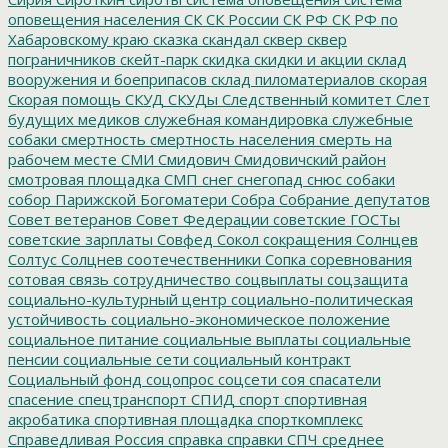
оповещения населения
СК
СК России
СК РФ
СК РФ по
Хабаровскому краю
сказка
скандал
сквер
сквер
пограничников
скейт-парк
скидка
скидки и акции
склад
вооружения и боеприпасов
склад пиломатериалов
скорая
Скорая помощь
СКУД
СКУДы
Следственный комитет
Слет
будущих медиков
служебная командировка
служебные
собаки
смертность
смертность населения
смерть на
рабочем месте
СМИ
Смидович
Смидовичский район
смотровая площадка
СМП
снег
снегопад
снюс
собаки
собор Парижской Богоматери
Собра
Собрание депутатов
Совет ветеранов
Совет Федерации
советские ГОСТы
советские зарплаты
Совфед
Сокол
сокращения
Солнцев
Солтус
Солцнев
соотечественники
Сопка
соревнования
сотовая связь
сотрудничество
соцвыплаты
соцзащита
социально-культурный центр
социально-политическая
устойчивость
социально-экономическое положение
социальное питание
социальные выплаты
социальные
пенсии
социальные сети
социальный контракт
Социальный фонд
соцопрос
соцсети
соя
спасатели
спасение
спецтранспорт
СПИД
спорт
спортивная
акробатика
спортивная площадка
спорткомплекс
Справедливая Россия
справка
справки
СПЧ
среднее