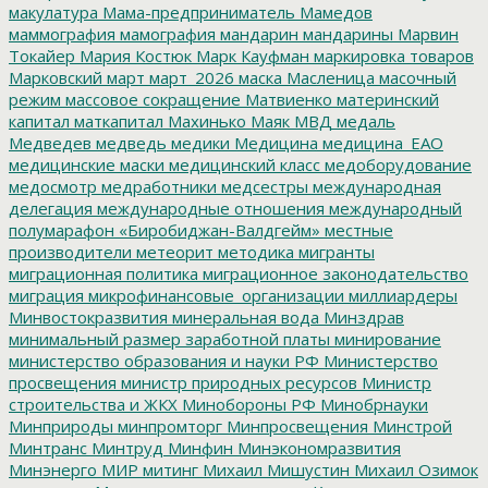
макулатура
Мама-предприниматель
Мамедов
маммография
мамография
мандарин
мандарины
Марвин
Токайер
Мария Костюк
Марк Кауфман
маркировка товаров
Марковский
март
март_2026
маска
Масленица
масочный
режим
массовое сокращение
Матвиенко
материнский
капитал
маткапитал
Махинько
Маяк
МВД
медаль
Медведев
медведь
медики
Медицина
медицина_ЕАО
медицинские маски
медицинский класс
медоборудование
медосмотр
медработники
медсестры
международная
делегация
международные отношения
международный
полумарафон «Биробиджан-Валдгейм»
местные
производители
метеорит
методика
мигранты
миграционная политика
миграционное законодательство
миграция
микрофинансовые_организации
миллиардеры
Минвостокразвития
минеральная вода
Минздрав
минимальный размер заработной платы
минирование
министерство образования и науки РФ
Министерство
просвещения
министр природных ресурсов
Министр
строительства и ЖКХ
Минобороны РФ
Минобрнауки
Минприроды
минпромторг
Минпросвещения
Минстрой
Минтранс
Минтруд
Минфин
Минэкономразвития
Минэнерго
МИР
митинг
Михаил Мишустин
Михаил Озимок