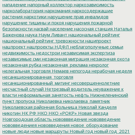
нападение
напорный коллектор
наркозависимость
нарколаборатория
наркомания
наркосодержащие
растения
наркотики
нарушение прав инвалидов
нарушение тишины и покоя
нарушения пожарной
безопасности
насвай
население
насосная станция
Наталья
Баженова
наука
Наум Ливант
национальный рейтинг
национальный рейтинг тревожности
наципроект
нацпроект
нацпроекты
НДФЛ
неблагополучные семьи
недвижимость
недострои
независимая экспертиза
независимые сми
незаконная миграция
незаконная охота
незаконная рубка
незаконная_реклама
некролог
нелегальная торговля
Немаев
непогода
нерабочая неделя
несанкционированная_торговля
несанкционированный_митинг
несовершеннолетние
несчастный случай
Нетрезвый водитель
неуважение к
власти
неформальная занятость
нефть
Нижнеленинский
пункт пропуска
Николаевка
николаевка_памятник
Николаевская районная больница
Николай Канделя
никотин
НК РФ
НКО
НКО «РОКР»
Новая звезда
Новгородская область
нововвведение
нововведение
нововведениея
нововведения
новое_оборудование
новые люди
новые маршруты
Новый год
новый год_2021