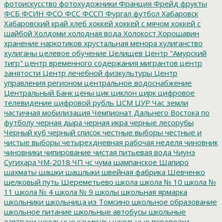
фотоискусство
фотохудожники
Франция
Фрейд
фрукты
ФСБ
ФСИН
ФСО
ФСС
ФССП
Фургал
футбол
Хабаровск
Хабаровский край
хлеб
хоккей
хоккей с мячом
хоккей с
шайбой
Холдоми
холодная вода
Холокост
Хорошавин
хранение наркотиков
хрустальная менора
хулиганство
хулиганы
целевое обучение
Целищев
Центр "Амурский
тигр"
центр временного содержания мигрантов
центр
занятости
Центр лечебной физкультуры
Центр
управления регионом
центральное водоснабжение
Центральный Банк
цены
цик
циклон
цирк
цифровое
телевидение
цифровой рубль
ЦСМ
ЦУР
Час земли
частичная мобилизация
Чемпионат Дальнего Востока по
футболу
черная дыра
черная икра
черные лесорубы
Черный куб
черный список
честные выборы
честные и
чистые выборы
четырехдневная рабочая неделя
чиновник
чиновники
чипирование
чистая питьевая вода
Чиунэ
Сугихара
ЧМ-2018
ЧП
чс
чума
шампанское
Шапиро
шахматы
шашки
шашлыки
швейная фабрика
Шевченко
шелковый путь
Шереметьево
школа
школа № 10
школа №
11
школа № 4
школа № 9
школы
школьная ярмарка
школьники
школьница из Томсино
школьное образование
школьное питание
школьные автобусы
школьные
завтраки
школьные каникулы
школьные перевозки