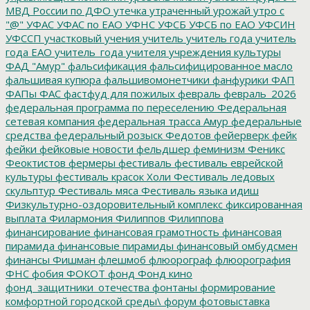
МВД России по ДФО
утечка
утраченный урожай
утро с
"@"
УФАС
УФАС по ЕАО
УФНС
УФСБ
УФСБ по ЕАО
УФСИН
УФССП
участковый
учения
учитель
учитель года
учитель
года ЕАО
учитель_года
учителя
учреждения культуры
ФАД "Амур"
фальсификация
фальсифицированное масло
фальшивая купюра
фальшивомонетчики
фанфурики
ФАП
ФАПы
ФАС
фастфуд для пожилых
февраль
февраль_2026
федеральная программа по переселению
Федеральная
сетевая компания
федеральная трасса Амур
федеральные
средства
федеральный розыск
Федотов
фейерверк
фейк
фейки
фейковые новости
фельдшер
феминизм
Феникс
Феоктистов
фермеры
фестиваль
фестиваль еврейской
культуры
фестиваль красок Холи
Фестиваль ледовых
скульптур
Фестиваль мяса
Фестиваль языка идиш
Физкультурно-оздоровительный комплекс
фиксированная
выплата
Филармония
Филиппов
Филиппова
финансирование
финансовая грамотность
финансовая
пирамида
финансовые пирамиды
финансовый омбудсмен
финансы
Фишман
флешмоб
флюорограф
флюорография
ФНС
фобия
ФОКОТ
фонд
Фонд кино
фонд_защитники_отечества
фонтаны
формирование
комфортной городской среды\
форум
фотовыставка