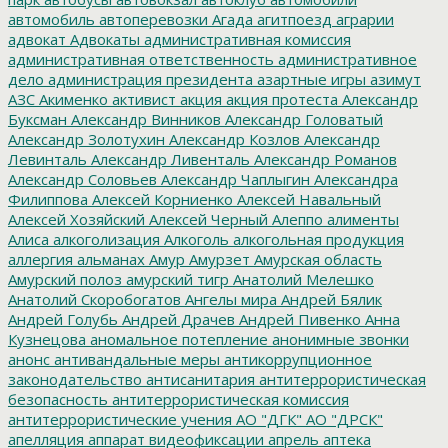
автомобиль
автоперевозки
Агада
агитпоезд
аграрии
адвокат
Адвокаты
административная комиссия
административная ответственность
административное
дело
администрация президента
азартные игры
азимут
АЗС
Акименко
активист
акция
акция протеста
Александр
Буксман
Александр Винников
Александр Головатый
Александр Золотухин
Александр Козлов
Александр
Левинталь
Александр Ливенталь
Александр Романов
Александр Соловьев
Александр Чаплыгин
Александра
Филиппова
Алексей Корниенко
Алексей Навальный
Алексей Хозяйский
Алексей Черный
Алеппо
алименты
Алиса
алкоголизация
Алкоголь
алкогольная продукция
аллергия
альманах
Амур
Амурзет
Амурская область
Амурский полоз
амурский тигр
Анатолий Мелешко
Анатолий Скоробогатов
Ангелы мира
Андрей Бялик
Андрей Голубь
Андрей Драчев
Андрей Пивенко
Анна
Кузнецова
аномальное потепление
анонимные звонки
анонс
антивандальные меры
антикоррупционное
законодательство
антисанитария
антитеррористическая
безопасность
антитеррористическая комиссия
антитеррористические учения
АО "ДГК"
АО "ДРСК"
апелляция
аппарат видеофиксации
апрель
аптека