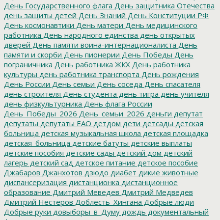
День Государственного флага
День защитника Отечества
день защиты детей
День Знаний
День Конституции РФ
День космонавтики
День матери
День медицинского
работника
День народного единства
день открытых
дверей
День памяти воина-интернационалиста
День
памяти и скорби
День пионерии
День Победы
День
пограничника
День работника ЖКХ
День работника
культуры
день работника транспорта
День рождения
День России
День семьи
День соседа
День спасателя
день строителя
День студента
день тигра
день учителя
день физкультурника
День флага России
День_Победы_2026
День_семьи_2026
деньги
депутат
депутаты
депутаты ЕАО
детдом
дети
детсады
детская
больница
детская музыкальная школа
детская площадка
детская_больница
детские батуты
детские выплаты
детские пособия
детские сады
детский дом
детский
лагерь
детский сад
детское питание
детское пособие
Джабаров
Джанхотов
дзюдо
диабет
дикие животные
диспансеризация
дистанционка
дистанционное
образование
Дмитрий Меведев
Дмитрий Медведев
Дмитрий Нестеров
Доблесть_Хингана
Добрые люди
Добрые руки
довыборы_в_Думу
дождь
документальный