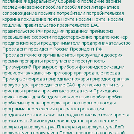
послание Федеральному Собранию
последние звонки
последний звонок
пособие
пособия
постинтернатное
сопровождение
посылка
потребители
потребительская
корзина
похищение
почта
Почта России
Почта_России
пошлины
правительство
правительство ЕАО
правительство РФ
праздник
праздники
праймериз
превышение скорости
предостережение
предпенсионер
предпенсионеры
предприниматели
предпринимательство
Президент
президент России
Президент РФ
Президентские спортивные игры
презумпция доверия
премия
препараты
преступление
преступность
Приамурский
Приамурье
приборы фотовидеофиксации
прививочная кампания
приговор
пригородные поезда
Приморье
природа
природные пожары
природоохранная
прокуратура
присоединение ЕАО
пристав-исполнитель
приставы
присяга
присяжные заседатели
Приходько
приют
приют для бездомных животных
пробка
пробки
проблемы
провал
проверка
прогноз
прогноз погоды
программа переселения
программа реновации
продолжительность жизни
продуктовые карточки
проезд
прожиточный минимум
производство
происшествие
прократура
прокуратруа
Прокуратура
прокуратура ЕАО
прокуратуура
прокураура
Промышленность
пропускной