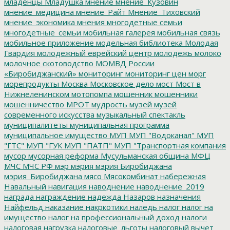
младенцы
Младушка
мнение
мнение_Кузовин
мнение_медицина
мнение_Райт
Мнение_Тиховский
мнение_экономика
мнения
многодетные семьи
многодетные_семьи
мобильная галерея
мобильная связь
мобильное приложение
модельная библиотека
Молодая
Гвардия
молодежный еврейский центр
молодежь
молоко
молочное скотоводство
МОМВД России
«Биробиджанский»
мониторинг
мониторинг цен
морг
морепродукты
Москва
Московское дело
мост
Мост в
Нижнеленинском
мотопомпа
мошенник
мошенники
мошенничество
МРОТ
мудрость
музей
музей
современного искусства
музыкальный спектакль
муниципалитеты
муниципальная программа
муниципальное имущество
МУП
МУП "Водоканал"
МУП
"ГТС"
МУП "ГУК
МУП "ПАТП"
МУП "Транспортная компания
мусор
мусорная реформа
Мусульманская община
МФЦ
МЧС
МЧС РФ
мэр
мэрия
мэрия Биробиджана
мэрия_Биробиджана
мясо
Мясокомбинат
набережная
Навальный
навигация
наводнение
наводнение_2019
награда
награждение
надежда
Назаров
назначения
Найфельд
наказание
накркотики
наледь
налог
налог на
имущество
налог на профессиональный доход
налоги
налоговая нагрузка
налоговые_льготы
налоговый вычет