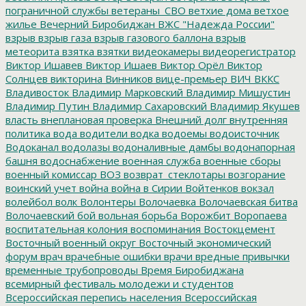
пограничной службы
ветераны_СВО
ветхие дома
ветхое
жилье
Вечерний Биробиджан
ВЖС "Надежда России"
взрыв
взрыв газа
взрыв газового баллона
взрыв
метеорита
взятка
взятки
видеокамеры
видеорегистратор
Виктор Ишавев
Виктор Ишаев
Виктор Орёл
Виктор
Солнцев
викторина
Винников
вице-премьер
ВИЧ
ВККС
Владивосток
Владимир Марковский
Владимир Мишустин
Владимир Путин
Владимир Сахаровский
Владимир Якушев
власть
внеплановая проверка
Внешний долг
внутренняя
политика
вода
водители
водка
водоемы
водоисточник
Водоканал
водолазы
водоналивные дамбы
водонапорная
башня
водоснабжение
военная служба
военные сборы
военный комиссар
ВОЗ
возврат_стеклотары
возгорание
воинский учет
война
война в Сирии
Войтенков
вокзал
волейбол
волк
Волонтеры
Волочаевка
Волочаевская битва
Волочаевский бой
вольная борьба
Ворожбит
Воропаева
воспитательная колония
воспоминания
Востокцемент
Восточный военный округ
Восточный экономический
форум
врач
врачебные ошибки
врачи
вредные привычки
временные трубопроводы
Время Биробиджана
всемирный фестиваль молодежи и студентов
Всероссийская перепись населения
Всероссийская