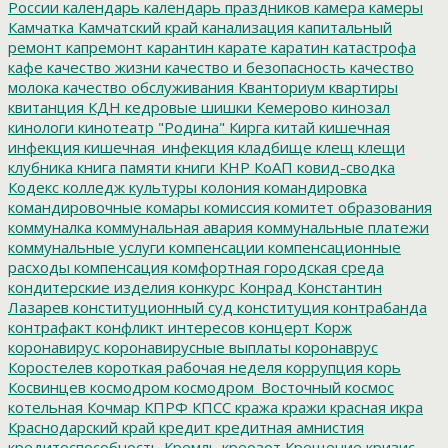
России
календарь
календарь праздников
камера
камеры
Камчатка
Камчатский край
канализация
капитальный
ремонт
капремонт
карантин
карате
каратин
катастрофа
кафе
качество жизни
качество и безопасность
качество
молока
качество обслуживания
Кванториум
квартиры
квитанция
КДН
кедровые шишки
Кемерово
кинозал
кинологи
кинотеатр "Родина"
Кирга
китай
кишечная
инфекция
кишечная_инфекция
кладбище
клещ
клещи
клубника
книга памяти
книги
КНР
КоАП
ковид-сводка
Кодекс
колледж культуры
колония
командировка
командировочные
комары
комиссия
комитет образования
коммуналка
коммунальная авария
коммунальные платежи
коммунальные услуги
компенсации
компенсационные
расходы
компенсация
комфортная городская среда
кондитерские изделия
конкурс
Конрад
Константин
Лазарев
конституционный суд
конституция
контрабанда
контрафакт
конфликт интересов
концерт
Корж
коронавирус
коронавирусные выплаты
коронаврус
Коростелев
короткая рабочая неделя
коррупция
корь
Косвинцев
космодром
космодром_Восточный
космос
котельная
Кочмар
КПРФ
КПСС
кража
кражи
красная икра
Краснодарский край
кредит
кредитная амнистия
кредитоспособность
Кремль
креозот
Крещение
кризис