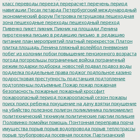
класс
переводы
переезд
перерасчет
перечень
период
навигации
Песах
петарда
Петербургский международный
экономический форум
Петровка
петрушкова
пешеходная
зона
пешеходные переходы
пешеходный переход
Пивенко
пикет
пикник
Пикник на площади Ленина
пиротехника
письмо в редакцию
письмо_в_редакцию
питание
план мероприятий
платный перекресток
Платон
плитка
площадь Ленина
пляжный волейбол
пневмония
побег из колонии
побои
повышение пенсионного возраста
погода
погорельцы
пограничные войска
пограничный
режим
подарки
подборка_новостей
подвал
подвоз воды
подделка
поддельные права
поджог
подпольное казино
подростковая преступность
подстанция
подтопление
подтопленцы
подъемные
Пожар
пожар
пожарная
безопасность
пожарные
пожарный кроссфит
пожароопасный период
пожароопасный сезон
пожары
поиск
поиск ребенка
покушение на дачу взятки
покушение
на убийство
полезное
полигон
поликлиника
полиомиелит
политехнический техникум
политические партии
полиция
Половинко
помойки
помощь
Понтонная переправа
порча
имущества
порыв
порыв водопровода
порыв теплотрассы
порыв трубопровода
посевная
поселок Партизанский