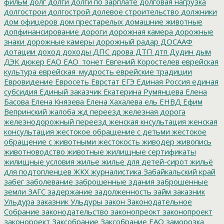
фильм
долг
долги
долги по зарплате
долговая нагрузка
долгострои
долгострой
долевое строительство
должники
дом офицеров
дом престарелых
домашние животные
допфинансирование
дороги
дорожная камера
дорожные
знаки
дорожные камеры
дорожный радар
ДОСААФ
дотации
доход
доходы
ДПС
дрова
ДТП
дтп
Дудин
дым
ДЭК
дюкер
ЕАО
ЕАО_тонет
Евгений Коростелев
еврейская
культура
еврейская_мудрость
еврейские традиции
Евровидение
Евросеть
Еврстат
ЕГЭ
Единая Россия
единая
субсидия
Единый заказчик
Екатерина Румянцева
Елена
Басова
Елена Князева
Елена Хахалева
ель
ЕНВД
Ефим
Вепринский
жалоба
жд переезд
железная дорога
железнодорожный переезд
женская кнсультация
женская
консультация
жестокое обращение с детьми
жестокое
обращение с животными
жестокость
живодер
живопись
животноводство
животные
жилищные сертификаты
жилищные условия
жилье
жилье для детей-сирот
жильё
для подтопленцев
ЖКХ
журналистика
Забайкальский край
забег
заболевание
заброшенные здания
заброшенные
земли
ЗАГС
задержание
задолженность
займ
заказник
Ульдура
заказник Ульдуры
закон
Законодательное
Собрание
законодательство
законопреокт
законопроект
законороект
Заксобрание
Заксобрание ЕАО
заморозка