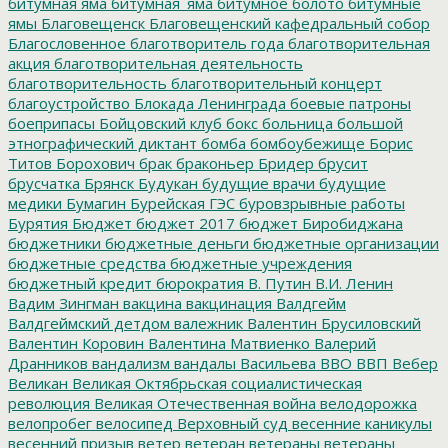
битумная яма
битумная_яма
битумное болото
битумные
ямы
Благовещенск
Благовещенский кафедральный собор
Благословенное
благотворитель года
благотворительная
акция
благотворительная деятельность
благотворительность
благотворительный концерт
благоустройство
Блокада Ленинграда
боевые патроны
боеприпасы
Бойцовский клуб
бокс
больница
большой
этнографический диктант
бомба
бомбоубежище
Борис
Титов
Борохович
брак
браконьер
Бридер
брусит
брусчатка
Брянск
Будукан
будущие врачи
будущие
медики
Бумагин
Бурейская ГЭС
буровзрывные работы
Бурятия
Бюджет
бюджет 2017
бюджет Биробиджана
бюджетники
бюджетные деньги
бюджетные организации
бюджетные средства
бюджетные учреждения
бюджетный кредит
бюрократия
В. Путин
В.И. Ленин
Вадим Зингман
вакцина
вакцинация
Валдгейм
Валдгеймский детдом
валежник
Валентин Брусиловский
Валентин Коровин
Валентина Матвиенко
Валерий
Дранников
вандализм
вандалы
Васильева
ВВО
ВВП
Вебер
Великан
Великая Октябрьская социалистическая
революция
Великая Отечественная война
велодорожка
велопробег
велосипед
Верховный суд
весенние каникулы
весенний призыв
ветер
ветеран
ветераны
ветераны