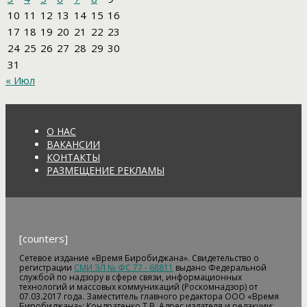
10
11
12
13
14
15
16
17
18
19
20
21
22
23
24
25
26
27
28
29
30
31
« Июл
О НАС
ВАКАНСИИ
КОНТАКТЫ
РАЗМЕЩЕНИЕ РЕКЛАМЫ
[counters]
Сетевое издание «Время Биробиджана». Свидетельство о
регистрации
СМИ ЭЛ № ФС 77 - 68811
выдано Федеральной
службой по надзору в сфере связи, информационных
технологий и массовых коммуникаций (Роскомнадзор) от
07.03.2017 года. Заместитель главного редактора ООО «Время
Биробиджана»: Кондратенко Т.В. Адрес издателя и редакции: