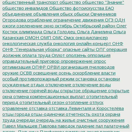
общественный транспорт
общество
общество "Знание"
общество инвалидов
Общество фотоискусства ЕАО
объединение
объявления
обыск
обыски
Овчинников
Огородова
ограбление
ограничение движения
ОГЭ
ОДН
ожоги
озеленение
окно
октябрь
Октябрьский район
Олег
Костюк
олимпиада
Ольга Голодец
Ольга Данилина
Ольга
Казанская
ОМОН
ОМП
ОМС
Омск
онкодиспансер
онкологическая служба
онкология
онлайн-концерт
ОНФ
ОНФ "Генеральная уборка"
опасные сайты
ОПГ
операция
должник
оплата труда
Оплот
оползень
оппозиция
оправдательный приговор
опровержение
опрос
оптимизация
ОПФР
ОРВИ
организация пчеловодов
оружие
ОСВВ
освещение
осень
оскорбление власти
особый противопожарный режим
остановка
остановки
осужденные
отдых
отключение
отключение воды
отключение горячей воды
открытое обращение
открытые
окна
отмена компенсационных выплат
отопительный
период
отопительный сезон
отопление
отпуск
отравление
отставка
отставка Левинталя и Коростелёва
отцы города
отцы-одиночки
отчетность
охота
охрана
труда
очереди
очередь на жилье
очистные сооружения
Павел Малышев
Павлова
паводок
падение
пал
палаточный
лагерь
Палькина
Памфилова
памятная акция
памятник