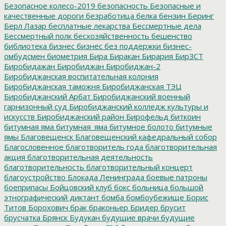
Безопасное колесо-2019
безопасность
Безопасные и
качественные дороги
безработица
белка
бензин
Беринг
Берл Лазар
бесплатные лекарства
Бессмертные дела
Бессмертный полк
бесхозяйственность
бешенство
библиотека
бизнес
бизнес без поддержки
бизнес-
омбудсмен
биометрия
Бира
Биракан
Бирария
БирЗСТ
Биробидажан
Биробиджан
Биробиджан-2
Биробиджанская воспитательная колония
Биробиджанская таможня
Биробиджанская ТЭЦ
Биробиджанский Арбат
Биробиджанский военный
гарнизонный суд
Биробиджанский колледж культуры и
искусств
Биробиджанский район
Бирофельд
биткоин
битумная яма
битумная_яма
битумное болото
битумные
ямы
Благовещенск
Благовещенский кафедральный собор
Благословенное
благотворитель года
благотворительная
акция
благотворительная деятельность
благотворительность
благотворительный концерт
благоустройство
Блокада Ленинграда
боевые патроны
боеприпасы
Бойцовский клуб
бокс
больница
большой
этнографический диктант
бомба
бомбоубежище
Борис
Титов
Борохович
брак
браконьер
Бридер
брусит
брусчатка
Брянск
Будукан
будущие врачи
будущие