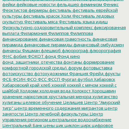
фейки
фейковые новости
фельдшер
феминизм
Феникс
Феоктистов
фермеры
фестиваль
фестиваль еврейской
культуры
фестиваль красок Холи
Фестиваль ледовых
скульптур
Фестиваль мяса
Фестиваль языка идиш
Физкультурно-оздоровительный комплекс
фиксированная
выплата
Филармония
Филиппов
Филиппова
финансирование
финансовая грамотность
финансовая
пирамида
финансовые пирамиды
финансовый омбудсмен
финансы
Фишман
флешмоб
флюорограф
флюорография
ФНС
фобия
ФОКОТ
фонд
Фонд кино
фонд_защитники_отечества
фонтаны
формирование
комфортной городской среды\
форум
фотовыставка
фотоискусство
фотохудожники
Франция
Фрейд
фрукты
ФСБ
ФСИН
ФСО
ФСС
ФССП
Фургал
футбол
Хабаровск
Хабаровский край
хлеб
хоккей
хоккей с мячом
хоккей с
шайбой
Холдоми
холодная вода
Холокост
Хорошавин
хранение наркотиков
хрустальная менора
хулиганство
хулиганы
целевое обучение
Целищев
Центр "Амурский
тигр"
центр временного содержания мигрантов
центр
занятости
Центр лечебной физкультуры
Центр
управления регионом
центральное водоснабжение
Центральный Банк
цены
цик
циклон
цирк
цифровое