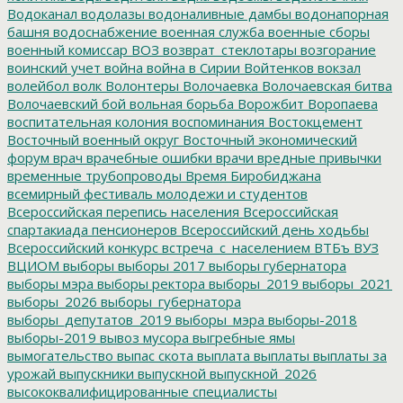
Водоканал
водолазы
водоналивные дамбы
водонапорная
башня
водоснабжение
военная служба
военные сборы
военный комиссар
ВОЗ
возврат_стеклотары
возгорание
воинский учет
война
война в Сирии
Войтенков
вокзал
волейбол
волк
Волонтеры
Волочаевка
Волочаевская битва
Волочаевский бой
вольная борьба
Ворожбит
Воропаева
воспитательная колония
воспоминания
Востокцемент
Восточный военный округ
Восточный экономический
форум
врач
врачебные ошибки
врачи
вредные привычки
временные трубопроводы
Время Биробиджана
всемирный фестиваль молодежи и студентов
Всероссийская перепись населения
Всероссийская
спартакиада пенсионеров
Всероссийский день ходьбы
Всероссийский конкурс
встреча_с_населением
ВТБъ
ВУЗ
ВЦИОМ
выборы
выборы 2017
выборы губернатора
выборы мэра
выборы ректора
выборы_2019
выборы_2021
выборы_2026
выборы_губернатора
выборы_депутатов_2019
выборы_мэра
выборы-2018
выборы-2019
вывоз мусора
выгребные ямы
вымогательство
выпас скота
выплата
выплаты
выплаты за
урожай
выпускники
выпускной
выпускной_2026
высококвалифицированные специалисты