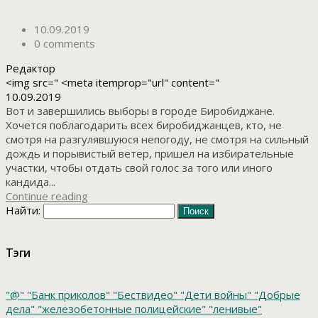
10.09.2019
0 comments
Редактор
<img src=" <meta itemprop="url" content="
10.09.2019
Вот и завершились выборы в городе Биробиджане.
Хочется поблагодарить всех биробиджанцев, кто, не
смотря на разгулявшуюся непогоду, не смотря на сильный
дождь и порывистый ветер, пришел на избирательные
участки, чтобы отдать свой голос за того или иного
кандида...
Continue reading
Найти:
Тэги
"@"
"Банк приколов"
"Бествидео"
"Дети войны"
"Добрые
дела"
"железобетонные полицейские"
"ленивые"