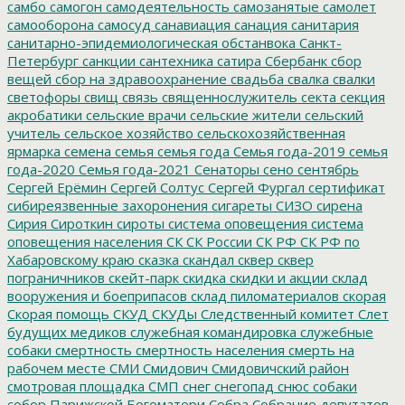
самбо
самогон
самодеятельность
самозанятые
самолет
самооборона
самосуд
санавиация
санация
санитария
санитарно-эпидемиологическая обстанвока
Санкт-
Петербург
санкции
сантехника
сатира
Сбербанк
сбор
вещей
сбор на здравоохранение
свадьба
свалка
свалки
светофоры
свищ
связь
священнослужитель
секта
секция
акробатики
сельские врачи
сельские жители
сельский
учитель
сельское хозяйство
сельскохозяйственная
ярмарка
семена
семья
семья года
Семья года-2019
семья
года-2020
Семья года-2021
Сенаторы
сено
сентябрь
Сергей Ерёмин
Сергей Солтус
Сергей Фургал
сертификат
сибиреязвенные захоронения
сигареты
СИЗО
сирена
Сирия
Сироткин
сироты
система оповещения
система
оповещения населения
СК
СК России
СК РФ
СК РФ по
Хабаровскому краю
сказка
скандал
сквер
сквер
пограничников
скейт-парк
скидка
скидки и акции
склад
вооружения и боеприпасов
склад пиломатериалов
скорая
Скорая помощь
СКУД
СКУДы
Следственный комитет
Слет
будущих медиков
служебная командировка
служебные
собаки
смертность
смертность населения
смерть на
рабочем месте
СМИ
Смидович
Смидовичский район
смотровая площадка
СМП
снег
снегопад
снюс
собаки
собор Парижской Богоматери
Собра
Собрание депутатов