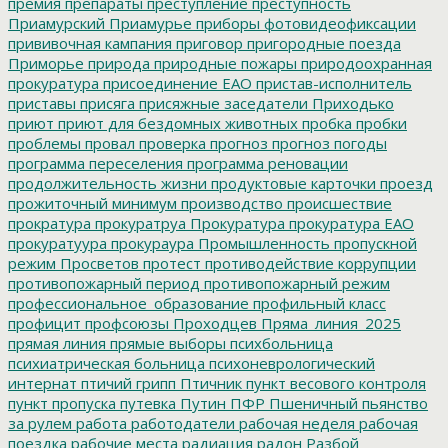
премия
препараты
преступление
преступность
Приамурский
Приамурье
приборы фотовидеофиксации
прививочная кампания
приговор
пригородные поезда
Приморье
природа
природные пожары
природоохранная
прокуратура
присоединение ЕАО
пристав-исполнитель
приставы
присяга
присяжные заседатели
Приходько
приют
приют для бездомных животных
пробка
пробки
проблемы
провал
проверка
прогноз
прогноз погоды
программа переселения
программа реновации
продолжительность жизни
продуктовые карточки
проезд
прожиточный минимум
производство
происшествие
прократура
прокуратруа
Прокуратура
прокуратура ЕАО
прокуратуура
прокураура
Промышленность
пропускной
режим
Просветов
протест
противодействие коррупции
противопожарный период
противопожарный режим
профессиональное_образование
профильный класс
профицит
профсоюзы
Проходцев
Пряма_линия_2025
прямая линия
прямые выборы
психбольница
психиатрическая больница
психоневрологический
интернат
птичий грипп
Птичник
пункт весового контроля
пункт пропуска
путевка
Путин
ПФР
Пшеничный
пьянство
за рулем
работа
работодатели
рабочая неделя
рабочая
поездка
рабочие места
радиация
радон
Разбой