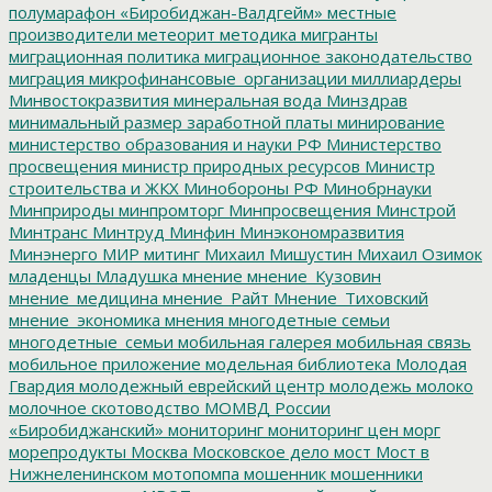
полумарафон «Биробиджан-Валдгейм»
местные
производители
метеорит
методика
мигранты
миграционная политика
миграционное законодательство
миграция
микрофинансовые_организации
миллиардеры
Минвостокразвития
минеральная вода
Минздрав
минимальный размер заработной платы
минирование
министерство образования и науки РФ
Министерство
просвещения
министр природных ресурсов
Министр
строительства и ЖКХ
Минобороны РФ
Минобрнауки
Минприроды
минпромторг
Минпросвещения
Минстрой
Минтранс
Минтруд
Минфин
Минэкономразвития
Минэнерго
МИР
митинг
Михаил Мишустин
Михаил Озимок
младенцы
Младушка
мнение
мнение_Кузовин
мнение_медицина
мнение_Райт
Мнение_Тиховский
мнение_экономика
мнения
многодетные семьи
многодетные_семьи
мобильная галерея
мобильная связь
мобильное приложение
модельная библиотека
Молодая
Гвардия
молодежный еврейский центр
молодежь
молоко
молочное скотоводство
МОМВД России
«Биробиджанский»
мониторинг
мониторинг цен
морг
морепродукты
Москва
Московское дело
мост
Мост в
Нижнеленинском
мотопомпа
мошенник
мошенники