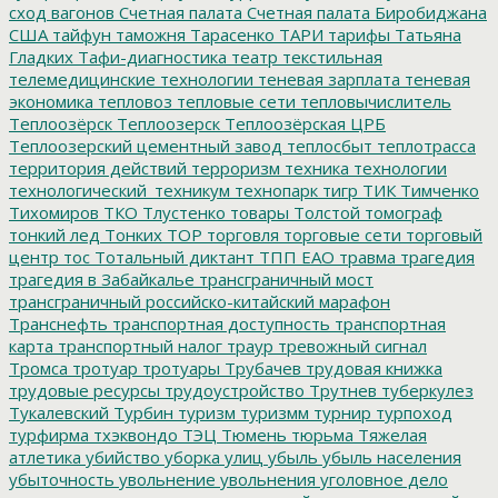
сход вагонов
Счетная палата
Счетная палата Биробиджана
США
тайфун
таможня
Тарасенко
ТАРИ
тарифы
Татьяна
Гладких
Тафи-диагностика
театр
текстильная
телемедицинские технологии
теневая зарплата
теневая
экономика
тепловоз
тепловые сети
тепловычислитель
Теплоозёрск
Теплоозерск
Теплоозёрская ЦРБ
Теплоозерский цементный завод
теплосбыт
теплотрасса
территория действий
терроризм
техника
технологии
технологический_техникум
технопарк
тигр
ТИК
Тимченко
Тихомиров
ТКО
Тлустенко
товары
Толстой
томограф
тонкий лед
Тонких
ТОР
торговля
торговые сети
торговый
центр
тос
Тотальный диктант
ТПП ЕАО
травма
трагедия
трагедия в Забайкалье
трансграничный мост
трансграничный российско-китайский марафон
Транснефть
транспортная доступность
транспортная
карта
транспортный налог
траур
тревожный сигнал
Тромса
тротуар
тротуары
Трубачев
трудовая книжка
трудовые ресурсы
трудоустройство
Трутнев
туберкулез
Тукалевский
Турбин
туризм
туризмм
турнир
турпоход
турфирма
тхэквондо
ТЭЦ
Тюмень
тюрьма
Тяжелая
атлетика
убийство
уборка улиц
убыль
убыль населения
убыточность
увольнение
увольнения
уголовное дело