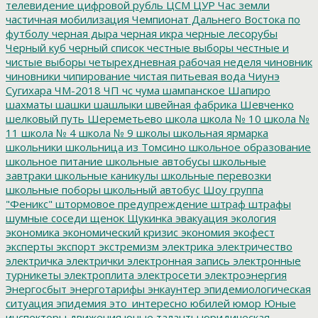
телевидение
цифровой рубль
ЦСМ
ЦУР
Час земли
частичная мобилизация
Чемпионат Дальнего Востока по
футболу
черная дыра
черная икра
черные лесорубы
Черный куб
черный список
честные выборы
честные и
чистые выборы
четырехдневная рабочая неделя
чиновник
чиновники
чипирование
чистая питьевая вода
Чиунэ
Сугихара
ЧМ-2018
ЧП
чс
чума
шампанское
Шапиро
шахматы
шашки
шашлыки
швейная фабрика
Шевченко
шелковый путь
Шереметьево
школа
школа № 10
школа №
11
школа № 4
школа № 9
школы
школьная ярмарка
школьники
школьница из Томсино
школьное образование
школьное питание
школьные автобусы
школьные
завтраки
школьные каникулы
школьные перевозки
школьные поборы
школьный автобус
Шоу группа
"Феникс"
штормовое предупреждение
штраф
штрафы
шумные соседи
щенок
Щукинка
эвакуация
экология
экономика
экономический кризис
экономия
экофест
эксперты
экспорт
экстремизм
электрика
электричество
электричка
электрички
электронная запись
электронные
турникеты
электроплита
электросети
электроэнергия
Энергосбыт
энерготарифы
энкаунтер
эпидемиологическая
ситуация
эпидемия
это_интересно
юбилей
юмор
Юные
инспекторы движения
юные таланты
юридическая