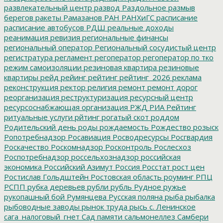
развлекательный центр
развод
Раздольное
размыв
берегов
ракеты
Рамазанов
РАН
РАНХиГС
расписание
расписание автобусов
РДШ
реальные доходы
реанимация
ревизия
региональные финансы
региональный оператор
Региональный сосудистый центр
регистратура
регламент
регоператор
регоператор по тко
режим самоизоляции
резиновая квартира
резиновые
квартиры
рейд
рейинг
рейтинг
рейтинг_2026
реклама
реконструкция
ректор
религия
ремонт
ремонт дорог
реорганизация
реструктуризация
ресурсный центр
ресурсоснабжающая организация
РЖД
РИА Рейтинг
ритуальные услуги
рйтинг
рогатый скот
роддом
Родительский день
роды
рождаемость
Рождество
розыск
Ропотребнадзор
Росавиация
Росводресурсы
Росгвардия
Роскачество
Роскомнадзор
Росконтроль
Рослесхоз
Роспотребнадзор
россельхознадзор
российская
экономика
Российский Азимут
Россия
Росстат
рост цен
Ростислав Гольдштейн
Ростовская область
роуминг
РПЦ
РСПП
рубка деревьев
рубли
рубль
Рудное
ружье
рукопашный бой
Румянцева
Русская поляна
рыба
рыбалка
рыбоводные заводы
рынок труда
рысь
с. Ленинское
сага_налоговый_гнет
Сад памяти
сальмонеллез
Самбери