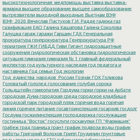
высокотехнологичная_медпомощь
выставка
выставка-
ярмарка
высшее образование
высшее самообразование
вытрезвители
выходной
выходные
Вьетнам
ВЭФ
ВЭФ_2026
Вячеслав Пастухов
Г.И. Радде
гадюка
газ
газификация ЕАО
Галина Кашапова
Галина Соколова
Галушка
гараж
гаражи
Гаршин
ГДК
Генеральная
прокуратура
генпрокуратура
Генпрокуратура РФ
гериатрия
ГЖИ
ГИБДД
Гиви
Гигант
гидрозащитные
сооружения
гидрологическая обстановка
гидрологическая
ситуация
гимназия
гимназия № 1
главный федеральный
инспектор
год культурного наследия
год педагога и
наставника
Год семьи
Год экологии
Год_единства_народов_России
Гознак
ГОК
Голикова
Головатый
гололед
голосование
голубая сорока
Гольдштейн
гомеопатия
Гордума
горки
горки на Арбате
городская Дума
городская среда
городское кладбище
городской парк
городской пляж
горячая вода
горячая
линия
горячее питание
госавтоинспекция
госархив
госдолг
Госдума
госжилинспекция
господдержка
госслужащие
гостиница "Восток"
госуслуги
госхакупки
ГП "Фармация"
грабеж
град
граница
грант
график подвоза воды
график
работы
Григорий Волохов
Грипп
Грудинин
грунтовые
воды
грязная вода
ГТО
губернатор
губернатор