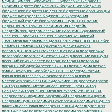
медики
Бумагин
Бурейская ГЭС
буровзрывные работы
Бурятия
Бюджет
бюджет 2017
бюджет Биробиджана
бюджетники
бюджетные деньги
бюджетные организации
бюджетные средства
бюджетные учреждения
бюджетный кредит
бюрократия
В. Путин
В.И. Ленин
Вадим Зингман
вакцина
вакцинация
Валдгейм
Валдгеймский детдом
валежник
Валентин Брусиловский
Валентин Коровин
Валентина Матвиенко
Валерий
Дранников
вандализм
вандалы
Васильева
ВВО
ВВП
Вебер
Великан
Великая Октябрьская социалистическая
революция
Великая Отечественная война
велодорожка
велопробег
велосипед
Верховный суд
весенние каникулы
весенний призыв
ветер
ветеран
ветераны
ветераны
пограничной службы
ветераны_СВО
ветхие дома
ветхое
жилье
Вечерний Биробиджан
ВЖС "Надежда России"
взрыв
взрыв газа
взрыв газового баллона
взрыв
метеорита
взятка
взятки
видеокамеры
видеорегистратор
Виктор Ишавев
Виктор Ишаев
Виктор Орёл
Виктор
Солнцев
викторина
Винников
вице-премьер
ВИЧ
ВККС
Владивосток
Владимир Марковский
Владимир Мишустин
Владимир Путин
Владимир Сахаровский
Владимир Якушев
власть
внеплановая проверка
Внешний долг
внутренняя
политика
вода
водители
водка
водоемы
водоисточник