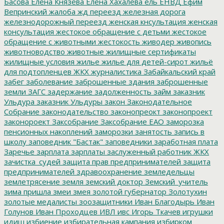
Басова
Елена Князева
Елена Хахалева
ель
ЕНВД
Ефим
Вепринский
жалоба
жд переезд
железная дорога
железнодорожный переезд
женская кнсультация
женская
консультация
жестокое обращение с детьми
жестокое
обращение с животными
жестокость
живодер
живопись
животноводство
животные
жилищные сертификаты
жилищные условия
жилье
жилье для детей-сирот
жильё
для подтопленцев
ЖКХ
журналистика
Забайкальский край
забег
заболевание
заброшенные здания
заброшенные
земли
ЗАГС
задержание
задолженность
займ
заказник
Ульдура
заказник Ульдуры
закон
Законодательное
Собрание
законодательство
законопреокт
законопроект
законороект
Заксобрание
Заксобрание ЕАО
заморозка
пенсионных накоплений
заморозки
занятость
запись в
школу
заповедник "Бастак"
заповедники
заработная плата
Заречье
зарплата
зарплаты
заслуженный работник ЖКХ
зачистка_судей
защита прав предпринимателей
защита
предпринимателей
здравоохранение
земледельцы
землетрясение
земля
земский доктор
Земский_учитель
зима пришла
змеи
змея
золотой губернатор
Золотухин
золотые медалисты
зоозащитники
Иван Благодырь
Иван
Голунов
Иван Проходцев
ИВЛ
ивс
Игорь Ткачев
игрушки
идиш
избиение
избирательная кампания
избирком