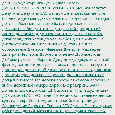
день физкультурника
День флага России
День_Победы_2026
День_семьи_2026
деньги
депутат
депутаты
депутаты ЕАО
детдом
дети
детсады
детская
больница
детская музыкальная школа
детская площадка
детская_больница
детские батуты
детские выплаты
детские пособия
детские сады
детский дом
детский
лагерь
детский сад
детское питание
детское пособие
Джабаров
Джанхотов
дзюдо
диабет
дикие животные
диспансеризация
дистанционка
дистанционное
образование
Дмитрий Меведев
Дмитрий Медведев
Дмитрий Нестеров
Доблесть_Хингана
Добрые люди
Добрые руки
довыборы_в_Думу
дождь
документальный
фильм
долг
долги
долги по зарплате
долговая нагрузка
долгострои
долгострой
долевое строительство
должники
дом офицеров
дом престарелых
домашние животные
допфинансирование
дороги
дорожная камера
дорожные
знаки
дорожные камеры
дорожный радар
ДОСААФ
дотации
доход
доходы
ДПС
дрова
ДТП
дтп
Дудин
дым
ДЭК
дюкер
ЕАО
ЕАО_тонет
Евгений Коростелев
еврейская
культура
еврейская_мудрость
еврейские традиции
Евровидение
Евросеть
Еврстат
ЕГЭ
Единая Россия
единая
субсидия
Единый заказчик
Екатерина Румянцева
Елена