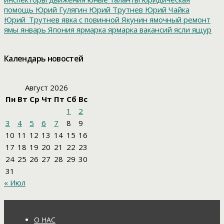
помощь
Юрий Гулягин
Юрий Трутнев
Юрий Чайка
Юрий_Трутнев
явка с повинной
Якунин
ямочный ремонт
ямы
январь
Япония
ярмарка
ярмарка вакансий
ясли
ящур
Календарь новостей
Август 2026
Пн
Вт
Ср
Чт
Пт
Сб
Вс
1
2
3
4
5
6
7
8
9
10
11
12
13
14
15
16
17
18
19
20
21
22
23
24
25
26
27
28
29
30
31
« Июл
О НАС