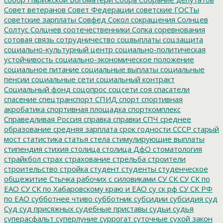
Совет ветеранов
Совет Федерации
советские ГОСТы
советские зарплаты
Совфед
Сокол
сокращения
Солнцев
Солтус
Солцнев
соотечественники
Сопка
соревнования
сотовая связь
сотрудничество
соцвыплаты
соцзащита
социально-культурный центр
социально-политическая
устойчивость
социально-экономическое положение
социальное питание
социальные выплаты
социальные
пенсии
социальные сети
социальный контракт
Социальный фонд
соцопрос
соцсети
соя
спасатели
спасение
спецтранспорт
СПИД
спорт
спортивная
акробатика
спортивная площадка
спорткомплекс
Справедливая Россия
справка
справки
СПЧ
среднее
образование
средняя зарплата
срок годности
СССР
старый
мост
статистика
статья
стела
стимулирующие выплаты
стипендия
стихия
столица
столица ДфО
стоматология
страйкбол
страх
страхование
стрельба
строители
строительство
стройка
студент
студенты
студенческое
общежитие
Стычка рабочих с силовиками
СУ СК
СУ СК по
ЕАО
СУ СК по Хабаровскому краю и ЕАО
су ск рф
СУ СК РФ
по ЕАО
субботнее чтиво
субботник
субсидии
субсидия
суд
Суд
суд присяжных
судебные приставы
судьи
судья
суперасфальт
суперлуние
суррогат
суточные
сухой закон