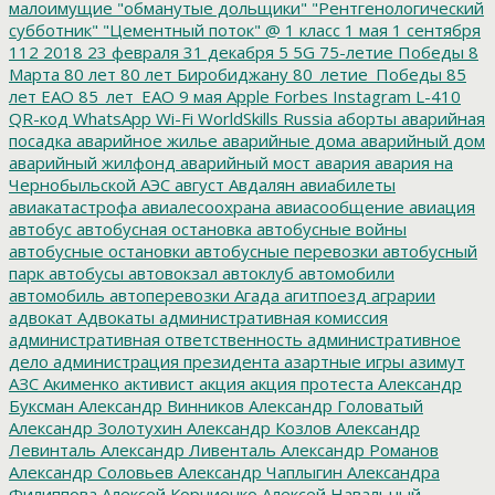
малоимущие
"обманутые дольщики"
"Рентгенологический
субботник"
"Цементный поток"
@
1 класс
1 мая
1 сентября
112
2018
23 февраля
31 декабря
5
5G
75-летие Победы
8
Марта
80 лет
80 лет Биробиджану
80_летие_Победы
85
лет ЕАО
85_лет_ЕАО
9 мая
Apple
Forbes
Instagram
L-410
QR-код
WhatsApp
Wi-Fi
WorldSkills Russia
аборты
аварийная
посадка
аварийное жилье
аварийные дома
аварийный дом
аварийный жилфонд
аварийный мост
авария
авария на
Чернобыльской АЭС
август
Авдалян
авиабилеты
авиакатастрофа
авиалесоохрана
авиасообщение
авиация
автобус
автобусная остановка
автобусные войны
автобусные остановки
автобусные перевозки
автобусный
парк
автобусы
автовокзал
автоклуб
автомобили
автомобиль
автоперевозки
Агада
агитпоезд
аграрии
адвокат
Адвокаты
административная комиссия
административная ответственность
административное
дело
администрация президента
азартные игры
азимут
АЗС
Акименко
активист
акция
акция протеста
Александр
Буксман
Александр Винников
Александр Головатый
Александр Золотухин
Александр Козлов
Александр
Левинталь
Александр Ливенталь
Александр Романов
Александр Соловьев
Александр Чаплыгин
Александра
Филиппова
Алексей Корниенко
Алексей Навальный