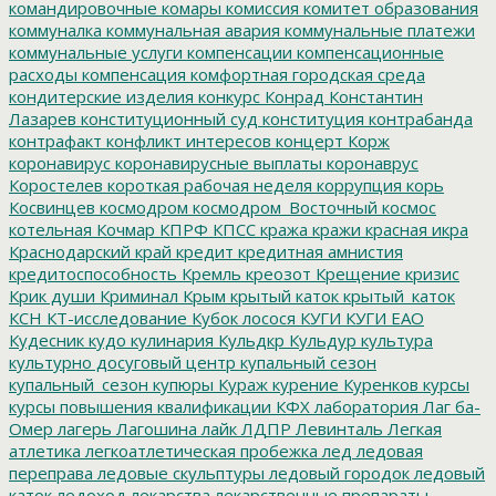
командировочные
комары
комиссия
комитет образования
коммуналка
коммунальная авария
коммунальные платежи
коммунальные услуги
компенсации
компенсационные
расходы
компенсация
комфортная городская среда
кондитерские изделия
конкурс
Конрад
Константин
Лазарев
конституционный суд
конституция
контрабанда
контрафакт
конфликт интересов
концерт
Корж
коронавирус
коронавирусные выплаты
коронаврус
Коростелев
короткая рабочая неделя
коррупция
корь
Косвинцев
космодром
космодром_Восточный
космос
котельная
Кочмар
КПРФ
КПСС
кража
кражи
красная икра
Краснодарский край
кредит
кредитная амнистия
кредитоспособность
Кремль
креозот
Крещение
кризис
Крик души
Криминал
Крым
крытый каток
крытый_каток
КСН
КТ-исследование
Кубок лосося
КУГИ
КУГИ ЕАО
Кудесник
кудо
кулинария
Кульдкр
Кульдур
культура
культурно досуговый центр
купальный сезон
купальный_сезон
купюры
Кураж
курение
Куренков
курсы
курсы повышения квалификации
КФХ
лаборатория
Лаг ба-
Омер
лагерь
Лагошина
лайк
ЛДПР
Левинталь
Легкая
атлетика
легкоатлетическая пробежка
лед
ледовая
переправа
ледовые скульптуры
ледовый городок
ледовый
каток
ледоход
лекарства
лекарственные препараты