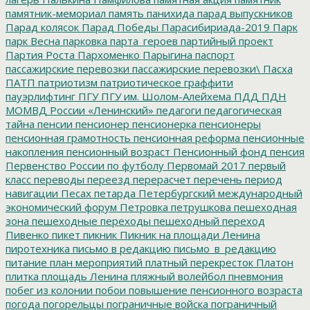
памятник-мемориал
память
панихида
парад выпускников
Парад колясок
Парад Победы
Парасибириада-2019
Парк
парк Весна
парковка
парта_героев
партийный проект
Партия Роста
Пархоменко
Парыгина
паспорт
пассажирские перевозки
пассажирские перевозки\
Пасха
ПАТП
патриотизм
патриотическое граффити
пауэрлифтинг
ПГУ
ПГУ им. Шолом-Алейхема
ПДД
ПДН
МОМВД России «Ленинский»
педагоги
педагогическая
тайна
пенсии
пенсионер
пенсионерка
пенсионеры
пенсионная грамотность
пенсионная реформа
пенсионные
накопления
пенсионный возраст
Пенсионный фонд
пенсия
Первенство России по футболу
Первомай 2017
первый
класс
переводы
переезд
перерасчет
перечень
период
навигации
Песах
петарда
Петербургский международный
экономический форум
Петровка
петрушкова
пешеходная
зона
пешеходные переходы
пешеходный переход
Пивенко
пикет
пикник
Пикник на площади Ленина
пиротехника
письмо в редакцию
письмо_в_редакцию
питание
план мероприятий
платный перекресток
Платон
плитка
площадь Ленина
пляжный волейбол
пневмония
побег из колонии
побои
повышение пенсионного возраста
погода
погорельцы
пограничные войска
пограничный