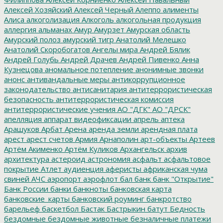
Алексей Хозяйский
Алексей Черный
Алеппо
алименты
Алиса
алкоголизация
Алкоголь
алкогольная продукция
аллергия
альманах
Амур
Амурзет
Амурская область
Амурский полоз
амурский тигр
Анатолий Мелешко
Анатолий Скоробогатов
Ангелы мира
Андрей Бялик
Андрей Голубь
Андрей Драчев
Андрей Пивенко
Анна
Кузнецова
аномальное потепление
анонимные звонки
анонс
антивандальные меры
антикоррупционное
законодательство
антисанитария
антитеррористическая
безопасность
антитеррористическая комиссия
антитеррористические учения
АО "ДГК"
АО "ДРСК"
апелляция
аппарат видеофиксации
апрель
аптека
Арашуков
Арбат
Арена
аренда земли
арендная плата
арест
арест счетов
Армия
Арнаполин
арт-объекты
Артеев
Артём Акименко
Артём Куликов
Архангельск
архив
архитектура
астероид
астрономия
асфальт
асфальтовое
покрытие
Атлет
аудиенция
аферисты
африканская чума
свиней
АЧС
аэропорт
аэрофлот
бал
банк
банк "Открытие"
Банк России
банки
банкноты
банковская карта
банковские_карты
банковский роуминг
банкротство
барельеф
баскетбол
Бастак
Бастрыкин
батут
Бедность
бездомные
бездомные животные
безналичные платежи