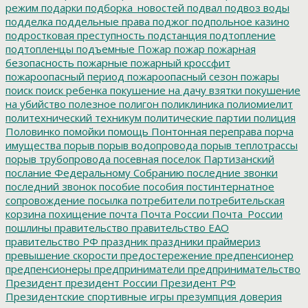
режим
подарки
подборка_новостей
подвал
подвоз воды
подделка
поддельные права
поджог
подпольное казино
подростковая преступность
подстанция
подтопление
подтопленцы
подъемные
Пожар
пожар
пожарная
безопасность
пожарные
пожарный кроссфит
пожароопасный период
пожароопасный сезон
пожары
поиск
поиск ребенка
покушение на дачу взятки
покушение
на убийство
полезное
полигон
поликлиника
полиомиелит
политехнический техникум
политические партии
полиция
Половинко
помойки
помощь
Понтонная переправа
порча
имущества
порыв
порыв водопровода
порыв теплотрассы
порыв трубопровода
посевная
поселок Партизанский
послание Федеральному Собранию
последние звонки
последний звонок
пособие
пособия
постинтернатное
сопровождение
посылка
потребители
потребительская
корзина
похищение
почта
Почта России
Почта_России
пошлины
правительство
правительство ЕАО
правительство РФ
праздник
праздники
праймериз
превышение скорости
предостережение
предпенсионер
предпенсионеры
предприниматели
предпринимательство
Президент
президент России
Президент РФ
Президентские спортивные игры
презумпция доверия