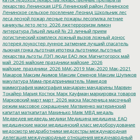
лекарство
Ленинская ЦРБ
Ленинский район
Ленинское
Ленинское сельское поселение
Леонид Школьник
лес
леса
лесной пожар
лесные пожары
лесопилка
летние
каникулы
лето
лето_2026
лжетерроризм
лимон
литература
Лицей
лицей № 23
личный прием
логистический комплеск
ложный вызов
ложный донос
лотерея
лоукостер
лунное затмение
лучший спасатель
лыжная гонка
льготная ипотека
льготники
льготные
лекарства
льготы
ЛЭП
люди ЕАО
люк
Магнитогорск
май
май_2026
майские праздники
майские_2026
майские_праздники_2026
МАК-2019
Мак-2020
Мак-2021
Макаров
Максим Акимов
Максим Семенов
Максим Шупиков
макулатура
Мама-предприниматель
Мамедов
маммография
мамография
мандарин
мандарины
Марвин
Токайер
Мария Костюк
Марк Кауфман
маркировка товаров
Марковский
март
март_2026
маска
Масленица
масочный
режим
массовое сокращение
Матвиенко
материнский
капитал
маткапитал
Махинько
Маяк
МВД
медаль
Медведев
медведь
медики
Медицина
медицина_ЕАО
медицинские маски
медицинский класс
медоборудование
медосмотр
медработники
медсестры
международная
делегация
международные отношения
международный