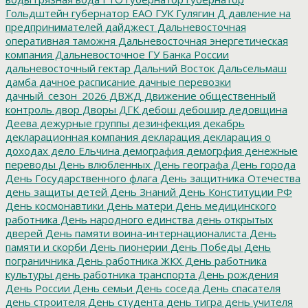
Гольдштейн
губернатор ЕАО
ГУК
Гулягин
Д
давление на
предпринимателей
дайджест
Дальневосточная
оперативная таможня
Дальневосточная энергетическая
компания
Дальневосточное ГУ Банка России
дальневосточный гектар
Дальний Восток
Дальсельмаш
дамба
дачное расписание
дачные перевозки
дачный_сезон_2026
ДВЖД
Движение общественный
контроль
двор
Дворы
ДГК
дебош
дебошир
дедовщина
Деева
дежурные группы
дезинфекция
декабрь
декларационная компания
декларация
декларация о
доходах
дело Ельчина
демография
демогрфия
денежные
переводы
День влюбленных
День географа
День города
День Государственного флага
День защитника Отечества
день защиты детей
День Знаний
День Конституции РФ
День космонавтики
День матери
День медицинского
работника
День народного единства
день открытых
дверей
День памяти воина-интернационалиста
День
памяти и скорби
День пионерии
День Победы
День
пограничника
День работника ЖКХ
День работника
культуры
день работника транспорта
День рождения
День России
День семьи
День соседа
День спасателя
день строителя
День студента
день тигра
день учителя