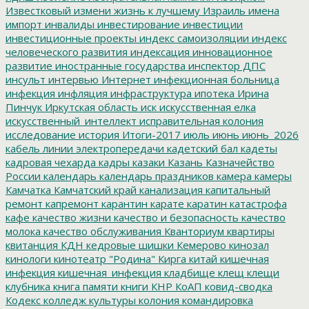
Известковый
измени жизнь к лучшему
Израиль
имена
импорт
инвалиды
инвестирование
инвестиции
инвестиционные проекты
индекс самоизоляции
индекс
человеческого развития
индексация
инновационное
развитие
иностранные государства
инспектор ДПС
инсульт
интервью
Интернет
инфекционная больница
инфекция
инфляция
инфраструктура
ипотека
Ирина
Пинчук
Иркутская область
иск
искусственная елка
искусственный_интеллект
исправительная колония
исследование
история
Итоги-2017
июль
июнь
июнь_2026
кабель линии электропередачи
кадетский бал
кадеты
кадровая чехарда
кадры
казаки
Казань
Казначейство
России
календарь
календарь праздников
камера
камеры
Камчатка
Камчатский край
канализация
капитальный
ремонт
капремонт
карантин
карате
каратин
катастрофа
кафе
качество жизни
качество и безопасность
качество
молока
качество обслуживания
Кванториум
квартиры
квитанция
КДН
кедровые шишки
Кемерово
кинозал
кинологи
кинотеатр "Родина"
Кирга
китай
кишечная
инфекция
кишечная_инфекция
кладбище
клещ
клещи
клубника
книга памяти
книги
КНР
КоАП
ковид-сводка
Кодекс
колледж культуры
колония
командировка