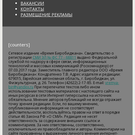
ВАКАНСИИ
КОНТАКТЫ
РАЗМЕЩЕНИЕ РЕКЛАМЫ
[counters]
Сетевое издание «Время Биробиджана». Свидетельство о
регистрации
СМИ ЭЛ № ФС 77 - 68811
выдано Федеральной
службой по надзору в сфере связи, информационных
технологий и массовых коммуникаций (Роскомнадзор) от
07.03.2017 года. Заместитель главного редактора ООО «Время
Биробиджана»: Кондратенко Т.В. Адрес издателя и редакции:
679015, Еврейская автономная область, г. Биробиджан, ул.
Физкультурная, д. 26. Телефон (42622) 2-17-85. E-mail:
vremya-
bir@yandex.ru
При перепечатке текстов либо ином
использовании текстовых материалов с настоящего сайта на
иных ресурсах в сети Интернет гиперссылка на источник
обязательна. Мнение авторов публикаций не всегда отражает
точку зрения редакции. Если, по вашему мнению,
опубликованная информация не соответствует
действительности, воспользуйтесь правом на ответ в порядке
статьи 46 Закона РФ «О СМИ». Редакция не несет
ответственность за содержание внешних ссылок и
комментариев. За них ответственны, соответственно,
исключительно их правообладатели и авторы. Комментарии на
сайте приравнены к выражению личного мнения интернет-