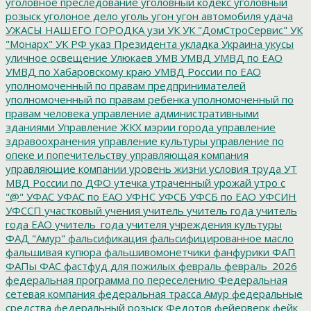
уголовное преследование
уголовный кодекс
уголовный
розыск
уголоное дело
уголь
угон
угон автомобиля
удача
УЖАСЫ НАШЕГО ГОРОДКА
узи
УК
УК "ДомСтроСервис"
УК
"Монарх"
УК РФ
указ Президента
укладка
Украина
укусы
уличное освещение
Улюкаев
УМВ
УМВД
УМВД по ЕАО
УМВД по Хабаровскому краю
УМВД России по ЕАО
уполномоченный по правам предпринимателей
уполномоченный по правам ребенка
уполномоченный по
правам человека
управление административными
зданиями
Управление ЖКХ мэрии города
управление
здравоохранения
управление культуры
управление по
опеке и попечительству
управляющая компания
управляющие компании
уровень жизни
условия труда
УТ
МВД России по ДФО
утечка
утраченный урожай
утро с
"@"
УФАС
УФАС по ЕАО
УФНС
УФСБ
УФСБ по ЕАО
УФСИН
УФССП
участковый
учения
учитель
учитель года
учитель
года ЕАО
учитель_года
учителя
учреждения культуры
ФАД "Амур"
фальсификация
фальсифицированное масло
фальшивая купюра
фальшивомонетчики
фанфурики
ФАП
ФАПы
ФАС
фастфуд для пожилых
февраль
февраль_2026
федеральная программа по переселению
Федеральная
сетевая компания
федеральная трасса Амур
федеральные
средства
федеральный розыск
Федотов
фейерверк
фейк