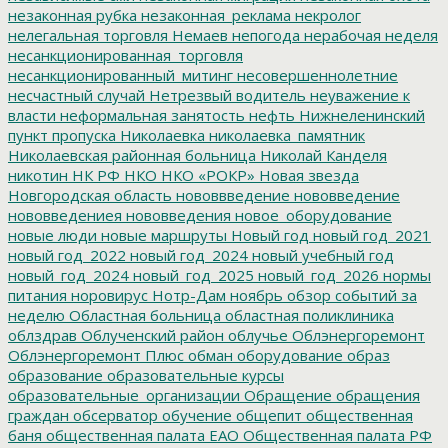
незаконная рубка
незаконная_реклама
некролог
нелегальная торговля
Немаев
непогода
нерабочая неделя
несанкционированная_торговля
несанкционированный_митинг
несовершеннолетние
несчастный случай
Нетрезвый водитель
неуважение к
власти
неформальная занятость
нефть
Нижнеленинский
пункт пропуска
Николаевка
николаевка_памятник
Николаевская районная больница
Николай Канделя
никотин
НК РФ
НКО
НКО «РОКР»
Новая звезда
Новгородская область
нововвведение
нововведение
нововведениея
нововведения
новое_оборудование
новые люди
новые маршруты
Новый год
новый год_2021
новый год_2022
новый год_2024
новый учебный год
новый_год_2024
новый_год_2025
новый_год_2026
нормы
питания
норовирус
Нотр-Дам
ноябрь
обзор событий за
неделю
Областная больница
областная поликлиника
облздрав
Облученский район
облучье
Облэнергоремонт
Облэнергоремонт Плюс
обман
оборудование
образ
образование
образовательные курсы
образовательные_организации
Обращение
обращения
граждан
обсерватор
обучение
общепит
общественная
баня
общественная палата ЕАО
Общественная палата РФ