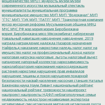
мошенничество
МРОТ
мудрость
музей
музей
современного искусства
музыкальный спектакль
муниципалитеты
муниципальная программа
муниципальное имущество
МУП
МУП "Водоканал"
МУП
"ГТС"
МУП "ГУК
МУП "ПАТП"
МУП "Транспортная компания
мусор
мусорная реформа
Мусульманская община
МФЦ
МЧС
МЧС РФ
мэр
мэрия
мэрия Биробиджана
мэрия_Биробиджана
мясо
Мясокомбинат
набережная
Навальный
навигация
наводнение
наводнение_2019
награда
награждение
надежда
Назаров
назначения
Найфельд
наказание
накркотики
наледь
налог
налог на
имущество
налог на профессиональный доход
налоги
налоговая нагрузка
налоговые_льготы
налоговый вычет
нападение
напорный коллектор
наркозависимость
нарколаборатория
наркомания
наркосодержащие
растения
наркотики
нарушение прав инвалидов
нарушение тишины и покоя
нарушения пожарной
безопасности
насвай
население
насосная станция
Наталья
Баженова
наука
Наум Ливант
национальный рейтинг
национальный рейтинг тревожности
наципроект
нацпроект
нацпроекты
НДФЛ
неблагополучные семьи
недвижимость
недострои
независимая экспертиза
независимые сми
незаконная миграция
незаконная охота