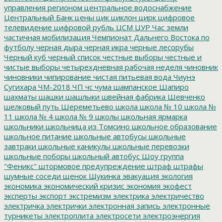
управления регионом
центральное водоснабжение
Центральный Банк
цены
цик
циклон
цирк
цифровое
телевидение
цифровой рубль
ЦСМ
ЦУР
Час земли
частичная мобилизация
Чемпионат Дальнего Востока по
футболу
черная дыра
черная икра
черные лесорубы
Черный куб
черный список
честные выборы
честные и
чистые выборы
четырехдневная рабочая неделя
чиновник
чиновники
чипирование
чистая питьевая вода
Чиунэ
Сугихара
ЧМ-2018
ЧП
чс
чума
шампанское
Шапиро
шахматы
шашки
шашлыки
швейная фабрика
Шевченко
шелковый путь
Шереметьево
школа
школа № 10
школа №
11
школа № 4
школа № 9
школы
школьная ярмарка
школьники
школьница из Томсино
школьное образование
школьное питание
школьные автобусы
школьные
завтраки
школьные каникулы
школьные перевозки
школьные поборы
школьный автобус
Шоу группа
"Феникс"
штормовое предупреждение
штраф
штрафы
шумные соседи
щенок
Щукинка
эвакуация
экология
экономика
экономический кризис
экономия
экофест
эксперты
экспорт
экстремизм
электрика
электричество
электричка
электрички
электронная запись
электронные
турникеты
электроплита
электросети
электроэнергия