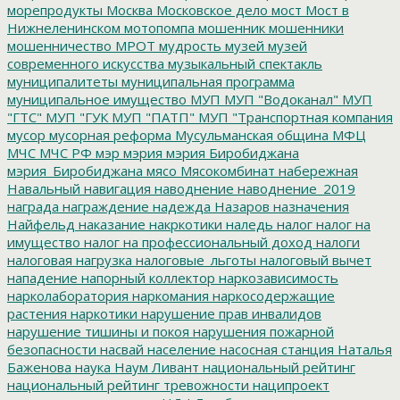
морепродукты
Москва
Московское дело
мост
Мост в
Нижнеленинском
мотопомпа
мошенник
мошенники
мошенничество
МРОТ
мудрость
музей
музей
современного искусства
музыкальный спектакль
муниципалитеты
муниципальная программа
муниципальное имущество
МУП
МУП "Водоканал"
МУП
"ГТС"
МУП "ГУК
МУП "ПАТП"
МУП "Транспортная компания
мусор
мусорная реформа
Мусульманская община
МФЦ
МЧС
МЧС РФ
мэр
мэрия
мэрия Биробиджана
мэрия_Биробиджана
мясо
Мясокомбинат
набережная
Навальный
навигация
наводнение
наводнение_2019
награда
награждение
надежда
Назаров
назначения
Найфельд
наказание
накркотики
наледь
налог
налог на
имущество
налог на профессиональный доход
налоги
налоговая нагрузка
налоговые_льготы
налоговый вычет
нападение
напорный коллектор
наркозависимость
нарколаборатория
наркомания
наркосодержащие
растения
наркотики
нарушение прав инвалидов
нарушение тишины и покоя
нарушения пожарной
безопасности
насвай
население
насосная станция
Наталья
Баженова
наука
Наум Ливант
национальный рейтинг
национальный рейтинг тревожности
наципроект