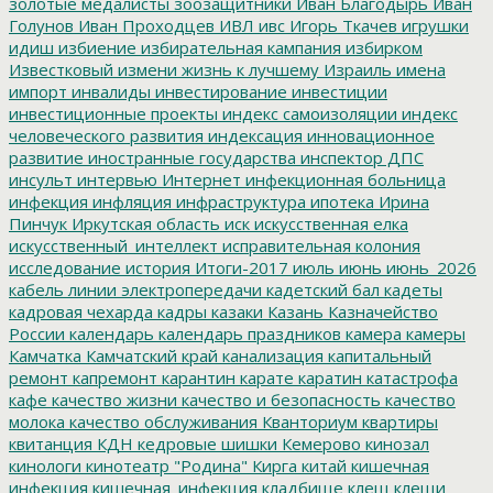
золотые медалисты
зоозащитники
Иван Благодырь
Иван
Голунов
Иван Проходцев
ИВЛ
ивс
Игорь Ткачев
игрушки
идиш
избиение
избирательная кампания
избирком
Известковый
измени жизнь к лучшему
Израиль
имена
импорт
инвалиды
инвестирование
инвестиции
инвестиционные проекты
индекс самоизоляции
индекс
человеческого развития
индексация
инновационное
развитие
иностранные государства
инспектор ДПС
инсульт
интервью
Интернет
инфекционная больница
инфекция
инфляция
инфраструктура
ипотека
Ирина
Пинчук
Иркутская область
иск
искусственная елка
искусственный_интеллект
исправительная колония
исследование
история
Итоги-2017
июль
июнь
июнь_2026
кабель линии электропередачи
кадетский бал
кадеты
кадровая чехарда
кадры
казаки
Казань
Казначейство
России
календарь
календарь праздников
камера
камеры
Камчатка
Камчатский край
канализация
капитальный
ремонт
капремонт
карантин
карате
каратин
катастрофа
кафе
качество жизни
качество и безопасность
качество
молока
качество обслуживания
Кванториум
квартиры
квитанция
КДН
кедровые шишки
Кемерово
кинозал
кинологи
кинотеатр "Родина"
Кирга
китай
кишечная
инфекция
кишечная_инфекция
кладбище
клещ
клещи