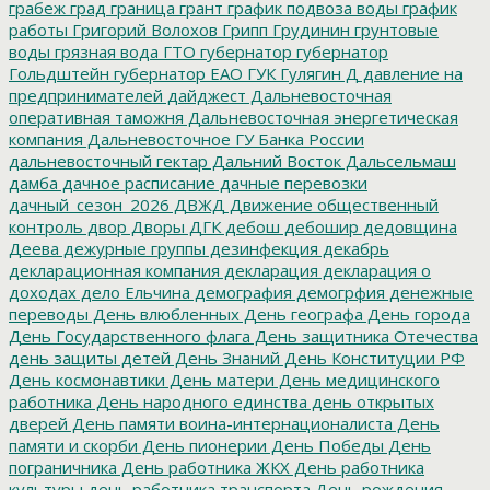
грабеж
град
граница
грант
график подвоза воды
график
работы
Григорий Волохов
Грипп
Грудинин
грунтовые
воды
грязная вода
ГТО
губернатор
губернатор
Гольдштейн
губернатор ЕАО
ГУК
Гулягин
Д
давление на
предпринимателей
дайджест
Дальневосточная
оперативная таможня
Дальневосточная энергетическая
компания
Дальневосточное ГУ Банка России
дальневосточный гектар
Дальний Восток
Дальсельмаш
дамба
дачное расписание
дачные перевозки
дачный_сезон_2026
ДВЖД
Движение общественный
контроль
двор
Дворы
ДГК
дебош
дебошир
дедовщина
Деева
дежурные группы
дезинфекция
декабрь
декларационная компания
декларация
декларация о
доходах
дело Ельчина
демография
демогрфия
денежные
переводы
День влюбленных
День географа
День города
День Государственного флага
День защитника Отечества
день защиты детей
День Знаний
День Конституции РФ
День космонавтики
День матери
День медицинского
работника
День народного единства
день открытых
дверей
День памяти воина-интернационалиста
День
памяти и скорби
День пионерии
День Победы
День
пограничника
День работника ЖКХ
День работника
культуры
день работника транспорта
День рождения