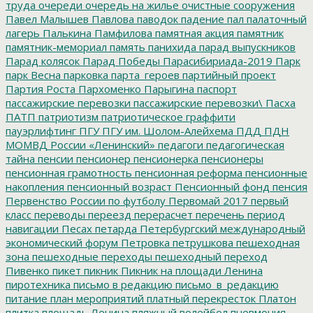
труда
очереди
очередь на жилье
очистные сооружения
Павел Малышев
Павлова
паводок
падение
пал
палаточный
лагерь
Палькина
Памфилова
памятная акция
памятник
памятник-мемориал
память
панихида
парад выпускников
Парад колясок
Парад Победы
Парасибириада-2019
Парк
парк Весна
парковка
парта_героев
партийный проект
Партия Роста
Пархоменко
Парыгина
паспорт
пассажирские перевозки
пассажирские перевозки\
Пасха
ПАТП
патриотизм
патриотическое граффити
пауэрлифтинг
ПГУ
ПГУ им. Шолом-Алейхема
ПДД
ПДН
МОМВД России «Ленинский»
педагоги
педагогическая
тайна
пенсии
пенсионер
пенсионерка
пенсионеры
пенсионная грамотность
пенсионная реформа
пенсионные
накопления
пенсионный возраст
Пенсионный фонд
пенсия
Первенство России по футболу
Первомай 2017
первый
класс
переводы
переезд
перерасчет
перечень
период
навигации
Песах
петарда
Петербургский международный
экономический форум
Петровка
петрушкова
пешеходная
зона
пешеходные переходы
пешеходный переход
Пивенко
пикет
пикник
Пикник на площади Ленина
пиротехника
письмо в редакцию
письмо_в_редакцию
питание
план мероприятий
платный перекресток
Платон
плитка
площадь Ленина
пляжный волейбол
пневмония