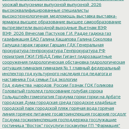
урожай
выпускники
выпускной
выпускной_2026
высококвалифицированные специалисты
высокотехнологичная_медпомощь
выставка
выставка-
ярмарка
высшее образование
высшее самообразование
вытрезвители
выходной
выходные
Вьетнам
ВЭФ
ВЭФ_2026
Вячеслав Пастухов
Г.И. Радде
гадюка
газ
газификация ЕАО
Галина Кашапова
Галина Соколова
Галушка
гараж
гаражи
Гаршин
ГДК
Генеральная
прокуратура
генпрокуратура
Генпрокуратура РФ
гериатрия
ГЖИ
ГИБДД
Гиви
Гигант
гидрозащитные
сооружения
гидрологическая обстановка
гидрологическая
ситуация
гимназия
гимназия № 1
главный федеральный
инспектор
год культурного наследия
год педагога и
наставника
Год семьи
Год экологии
Год_единства_народов_России
Гознак
ГОК
Голикова
Головатый
гололед
голосование
голубая сорока
Гольдштейн
гомеопатия
Гордума
горки
горки на Арбате
городская Дума
городская среда
городское кладбище
городской парк
городской пляж
горячая вода
горячая
линия
горячее питание
госавтоинспекция
госархив
госдолг
Госдума
госжилинспекция
господдержка
госслужащие
гостиница "Восток"
госуслуги
госхакупки
ГП "Фармация"