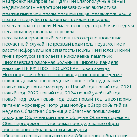
нацпроект
нацпроекты
НДФЛ
неблагополучные семьи
недвижимость
недострои
независимая экспертиза
независимые сми
незаконная миграция
незаконная охота
незаконная рубка
незаконная_реклама
некролог
нелегальная торговля
Немаев
непогода
нерабочая неделя
несанкционированная_торговля
несанкционированный_митинг
несовершеннолетние
несчастный случай
Нетрезвый водитель
неуважение к
власти
неформальная занятость
нефть
Нижнеленинский
пункт пропуска
Николаевка
николаевка_памятник
Николаевская районная больница
Николай Канделя
никотин
НК РФ
НКО
НКО «РОКР»
Новая звезда
Новгородская область
нововвведение
нововведение
нововведениея
нововведения
новое_оборудование
новые люди
новые маршруты
Новый год
новый год_2021
новый год_2022
новый год_2024
новый учебный год
новый_год_2024
новый_год_2025
новый_год_2026
нормы
питания
норовирус
Нотр-Дам
ноябрь
обзор событий за
неделю
Областная больница
областная поликлиника
облздрав
Облученский район
облучье
Облэнергоремонт
Облэнергоремонт Плюс
обман
оборудование
образ
образование
образовательные курсы
образовательные_организации
Обращение
обращения