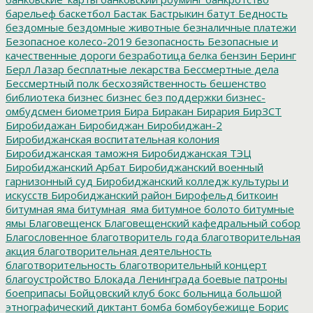
барельеф
баскетбол
Бастак
Бастрыкин
батут
Бедность
бездомные
бездомные животные
безналичные платежи
Безопасное колесо-2019
безопасность
Безопасные и
качественные дороги
безработица
белка
бензин
Беринг
Берл Лазар
бесплатные лекарства
Бессмертные дела
Бессмертный полк
бесхозяйственность
бешенство
библиотека
бизнес
бизнес без поддержки
бизнес-
омбудсмен
биометрия
Бира
Биракан
Бирария
БирЗСТ
Биробидажан
Биробиджан
Биробиджан-2
Биробиджанская воспитательная колония
Биробиджанская таможня
Биробиджанская ТЭЦ
Биробиджанский Арбат
Биробиджанский военный
гарнизонный суд
Биробиджанский колледж культуры и
искусств
Биробиджанский район
Бирофельд
биткоин
битумная яма
битумная_яма
битумное болото
битумные
ямы
Благовещенск
Благовещенский кафедральный собор
Благословенное
благотворитель года
благотворительная
акция
благотворительная деятельность
благотворительность
благотворительный концерт
благоустройство
Блокада Ленинграда
боевые патроны
боеприпасы
Бойцовский клуб
бокс
больница
большой
этнографический диктант
бомба
бомбоубежище
Борис