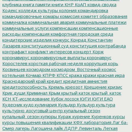
клубника
книга памяти
книги
КНР
КоАП
ковид-сводка
Кодекс
колледж культуры
колония
командировка
командировочные
комары
комиссия
комитет образования
коммуналка
коммунальная авария
коммунальные платежи
коммунальные услуги
компенсации
компенсационные
расходы
компенсация
комфортная городская среда
кондитерские изделия
конкурс
Конрад
Константин
Лазарев
конституционный суд
конституция
контрабанда
контрафакт
конфликт интересов
концерт
Корж
коронавирус
коронавирусные выплаты
коронаврус
Коростелев
короткая рабочая неделя
коррупция
корь
Косвинцев
космодром
космодром_Восточный
космос
котельная
Кочмар
КПРФ
КПСС
кража
кражи
красная икра
Краснодарский край
кредит
кредитная амнистия
кредитоспособность
Кремль
креозот
Крещение
кризис
Крик души
Криминал
Крым
крытый каток
крытый_каток
КСН
КТ-исследование
Кубок лосося
КУГИ
КУГИ ЕАО
Кудесник
кудо
кулинария
Кульдкр
Кульдур
культура
культурно досуговый центр
купальный сезон
купальный_сезон
купюры
Кураж
курение
Куренков
курсы
курсы повышения квалификации
КФХ
лаборатория
Лаг ба-
Омер
лагерь
Лагошина
лайк
ЛДПР
Левинталь
Легкая