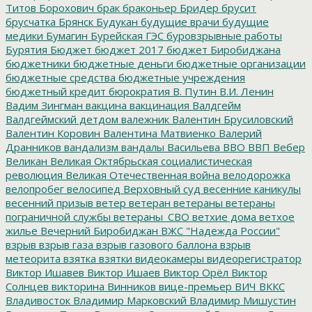
Титов
Борохович
брак
браконьер
Бридер
брусит
брусчатка
Брянск
Будукан
будущие врачи
будущие
медики
Бумагин
Бурейская ГЭС
буровзрывные работы
Бурятия
Бюджет
бюджет 2017
бюджет Биробиджана
бюджетники
бюджетные деньги
бюджетные организации
бюджетные средства
бюджетные учреждения
бюджетный кредит
бюрократия
В. Путин
В.И. Ленин
Вадим Зингман
вакцина
вакцинация
Валдгейм
Валдгеймский детдом
валежник
Валентин Брусиловский
Валентин Коровин
Валентина Матвиенко
Валерий
Дранников
вандализм
вандалы
Васильева
ВВО
ВВП
Вебер
Великан
Великая Октябрьская социалистическая
революция
Великая Отечественная война
велодорожка
велопробег
велосипед
Верховный суд
весенние каникулы
весенний призыв
ветер
ветеран
ветераны
ветераны
пограничной службы
ветераны_СВО
ветхие дома
ветхое
жилье
Вечерний Биробиджан
ВЖС "Надежда России"
взрыв
взрыв газа
взрыв газового баллона
взрыв
метеорита
взятка
взятки
видеокамеры
видеорегистратор
Виктор Ишавев
Виктор Ишаев
Виктор Орёл
Виктор
Солнцев
викторина
Винников
вице-премьер
ВИЧ
ВККС
Владивосток
Владимир Марковский
Владимир Мишустин