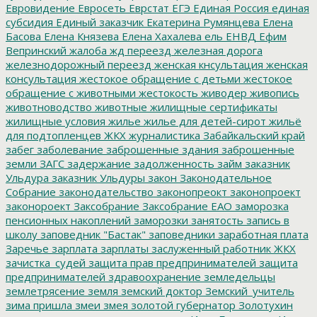
Евровидение
Евросеть
Еврстат
ЕГЭ
Единая Россия
единая
субсидия
Единый заказчик
Екатерина Румянцева
Елена
Басова
Елена Князева
Елена Хахалева
ель
ЕНВД
Ефим
Вепринский
жалоба
жд переезд
железная дорога
железнодорожный переезд
женская кнсультация
женская
консультация
жестокое обращение с детьми
жестокое
обращение с животными
жестокость
живодер
живопись
животноводство
животные
жилищные сертификаты
жилищные условия
жилье
жилье для детей-сирот
жильё
для подтопленцев
ЖКХ
журналистика
Забайкальский край
забег
заболевание
заброшенные здания
заброшенные
земли
ЗАГС
задержание
задолженность
займ
заказник
Ульдура
заказник Ульдуры
закон
Законодательное
Собрание
законодательство
законопреокт
законопроект
законороект
Заксобрание
Заксобрание ЕАО
заморозка
пенсионных накоплений
заморозки
занятость
запись в
школу
заповедник "Бастак"
заповедники
заработная плата
Заречье
зарплата
зарплаты
заслуженный работник ЖКХ
зачистка_судей
защита прав предпринимателей
защита
предпринимателей
здравоохранение
земледельцы
землетрясение
земля
земский доктор
Земский_учитель
зима пришла
змеи
змея
золотой губернатор
Золотухин