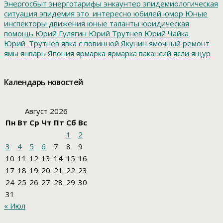
Энергосбыт
энерготарифы
энкаунтер
эпидемиологическая
ситуация
эпидемия
это_интересно
юбилей
юмор
Юные
инспекторы движения
юные таланты
юридическая
помощь
Юрий Гулягин
Юрий Трутнев
Юрий Чайка
Юрий_Трутнев
явка с повинной
Якунин
ямочный ремонт
ямы
январь
Япония
ярмарка
ярмарка вакансий
ясли
ящур
Календарь новостей
Август 2026
Пн
Вт
Ср
Чт
Пт
Сб
Вс
1
2
3
4
5
6
7
8
9
10
11
12
13
14
15
16
17
18
19
20
21
22
23
24
25
26
27
28
29
30
31
« Июл