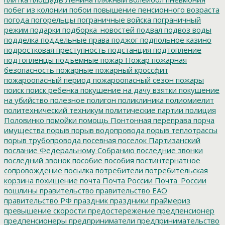
побег из колонии
побои
повышение пенсионного возраста
погода
погорельцы
пограничные войска
пограничный
режим
подарки
подборка_новостей
подвал
подвоз воды
подделка
поддельные права
поджог
подпольное казино
подростковая преступность
подстанция
подтопление
подтопленцы
подъемные
пожар
Пожар
пожарная
безопасность
пожарные
пожарный кроссфит
пожароопасный период
пожароопасный сезон
пожары
поиск
поиск ребенка
покушение на дачу взятки
покушение
на убийство
полезное
полигон
поликлиника
полиомиелит
политехнический техникум
политические партии
полиция
Половинко
помойки
помощь
Понтонная переправа
порча
имущества
порыв
порыв водопровода
порыв теплотрассы
порыв трубопровода
посевная
поселок Партизанский
послание Федеральному Собранию
последние звонки
последний звонок
пособие
пособия
постинтернатное
сопровождение
посылка
потребители
потребительская
корзина
похищение
почта
Почта России
Почта_России
пошлины
правительство
правительство ЕАО
правительство РФ
праздник
праздники
праймериз
превышение скорости
предостережение
предпенсионер
предпенсионеры
предприниматели
предпринимательство