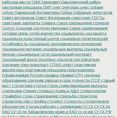
рабочем месте
СМИ
Смидович
Смидовичский район
смотровая площадка
СМП
снег
снегопад
снюс
собаки
собор Парижской Богоматери
Собра
Собрание депутатов
Совет ветеранов
Совет Федерации
советские ГОСТы
советские зарплаты
Совфед
Сокол
сокращения
Солнцев
Солтус
Солцнев
соотечественники
Сопка
соревнования
сотовая связь
сотрудничество
соцвыплаты
соцзащита
социально-культурный центр
социально-политическая
устойчивость
социально-экономическое положение
социальное питание
социальные выплаты
социальные
пенсии
социальные сети
социальный контракт
Социальный фонд
соцопрос
соцсети
соя
спасатели
спасение
спецтранспорт
СПИД
спорт
спортивная
акробатика
спортивная площадка
спорткомплекс
Справедливая Россия
справка
справки
СПЧ
среднее
образование
средняя зарплата
срок годности
СССР
старый
мост
статистика
статья
стела
стимулирующие выплаты
стипендия
стихия
столица
столица ДфО
стоматология
страйкбол
страх
страхование
стрельба
строители
строительство
стройка
студент
студенты
студенческое
общежитие
Стычка рабочих с силовиками
СУ СК
СУ СК по
ЕАО
СУ СК по Хабаровскому краю и ЕАО
су ск рф
СУ СК РФ
по ЕАО
субботнее чтиво
субботник
субсидии
субсидия
Суд