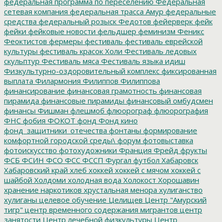
федеральная программа по переселению
Федеральная
сетевая компания
федеральная трасса Амур
федеральные
средства
федеральный розыск
Федотов
фейерверк
фейк
фейки
фейковые новости
фельдшер
феминизм
Феникс
Феоктистов
фермеры
фестиваль
фестиваль еврейской
культуры
фестиваль красок Холи
Фестиваль ледовых
скульптур
Фестиваль мяса
Фестиваль языка идиш
Физкультурно-оздоровительный комплекс
фиксированная
выплата
Филармония
Филиппов
Филиппова
финансирование
финансовая грамотность
финансовая
пирамида
финансовые пирамиды
финансовый омбудсмен
финансы
Фишман
флешмоб
флюорограф
флюорография
ФНС
фобия
ФОКОТ
фонд
Фонд кино
фонд_защитники_отечества
фонтаны
формирование
комфортной городской среды\
форум
фотовыставка
фотоискусство
фотохудожники
Франция
Фрейд
фрукты
ФСБ
ФСИН
ФСО
ФСС
ФССП
Фургал
футбол
Хабаровск
Хабаровский край
хлеб
хоккей
хоккей с мячом
хоккей с
шайбой
Холдоми
холодная вода
Холокост
Хорошавин
хранение наркотиков
хрустальная менора
хулиганство
хулиганы
целевое обучение
Целищев
Центр "Амурский
тигр"
центр временного содержания мигрантов
центр
занятости
Центр лечебной физкультуры
Центр