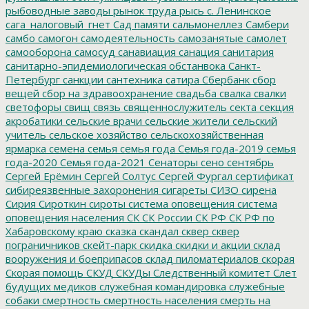
рыбоводные заводы
рынок труда
рысь
с. Ленинское
сага_налоговый_гнет
Сад памяти
сальмонеллез
Самбери
самбо
самогон
самодеятельность
самозанятые
самолет
самооборона
самосуд
санавиация
санация
санитария
санитарно-эпидемиологическая обстанвока
Санкт-
Петербург
санкции
сантехника
сатира
Сбербанк
сбор
вещей
сбор на здравоохранение
свадьба
свалка
свалки
светофоры
свищ
связь
священнослужитель
секта
секция
акробатики
сельские врачи
сельские жители
сельский
учитель
сельское хозяйство
сельскохозяйственная
ярмарка
семена
семья
семья года
Семья года-2019
семья
года-2020
Семья года-2021
Сенаторы
сено
сентябрь
Сергей Ерёмин
Сергей Солтус
Сергей Фургал
сертификат
сибиреязвенные захоронения
сигареты
СИЗО
сирена
Сирия
Сироткин
сироты
система оповещения
система
оповещения населения
СК
СК России
СК РФ
СК РФ по
Хабаровскому краю
сказка
скандал
сквер
сквер
пограничников
скейт-парк
скидка
скидки и акции
склад
вооружения и боеприпасов
склад пиломатериалов
скорая
Скорая помощь
СКУД
СКУДы
Следственный комитет
Слет
будущих медиков
служебная командировка
служебные
собаки
смертность
смертность населения
смерть на