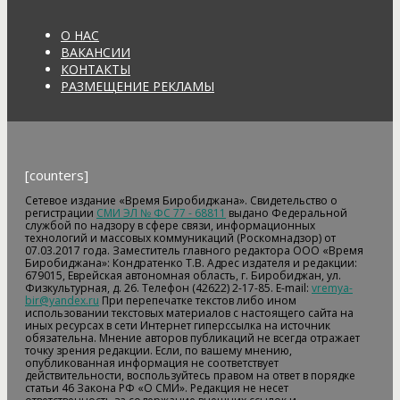
О НАС
ВАКАНСИИ
КОНТАКТЫ
РАЗМЕЩЕНИЕ РЕКЛАМЫ
[counters]
Сетевое издание «Время Биробиджана». Свидетельство о
регистрации
СМИ ЭЛ № ФС 77 - 68811
выдано Федеральной
службой по надзору в сфере связи, информационных
технологий и массовых коммуникаций (Роскомнадзор) от
07.03.2017 года. Заместитель главного редактора ООО «Время
Биробиджана»: Кондратенко Т.В. Адрес издателя и редакции:
679015, Еврейская автономная область, г. Биробиджан, ул.
Физкультурная, д. 26. Телефон (42622) 2-17-85. E-mail:
vremya-
bir@yandex.ru
При перепечатке текстов либо ином
использовании текстовых материалов с настоящего сайта на
иных ресурсах в сети Интернет гиперссылка на источник
обязательна. Мнение авторов публикаций не всегда отражает
точку зрения редакции. Если, по вашему мнению,
опубликованная информация не соответствует
действительности, воспользуйтесь правом на ответ в порядке
статьи 46 Закона РФ «О СМИ». Редакция не несет