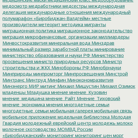
медосмотр
медработники
медсестры
международная
делегация
международные отношения
международный
полумарафон «Биробиджан-Валдгейм»
местные
производители
метеорит
методика
мигранты
миграционная политика
миграционное законодательство
миграция
микрофинансовые_организации
миллиардеры
Минвостокразвития
минеральная вода
Минздрав
минимальный размер заработной платы
минирование
министерство образования и науки РФ
Министерство
просвещения
министр природных ресурсов
Министр
строительства и ЖКХ
Минобороны РФ
Минобрнауки
Минприроды
минпромторг
Минпросвещения
Минстрой
Минтранс
Минтруд
Минфин
Минэкономразвития
Минэнерго
МИР
митинг
Михаил Мишустин
Михаил Озимок
младенцы
Младушка
мнение
мнение_Кузовин
мнение_медицина
мнение_Райт
Мнение_Тиховский
мнение_экономика
мнения
многодетные семьи
многодетные_семьи
мобильная галерея
мобильная связь
мобильное приложение
модельная библиотека
Молодая
Гвардия
молодежный еврейский центр
молодежь
молоко
молочное скотоводство
МОМВД России
«Биробиджанский»
мониторинг
мониторинг цен
морг