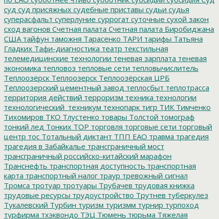
суд
суд присяжных
судебные приставы
судьи
судья
суперасфальт
суперлуние
суррогат
суточные
сухой закон
сход вагонов
Счетная палата
Счетная палата Биробиджана
США
тайфун
таможня
Тарасенко
ТАРИ
тарифы
Татьяна
Гладких
Тафи-диагностика
театр
текстильная
телемедицинские технологии
теневая зарплата
теневая
экономика
тепловоз
тепловые сети
тепловычислитель
Теплоозёрск
Теплоозерск
Теплоозёрская ЦРБ
Теплоозерский цементный завод
теплосбыт
теплотрасса
территория действий
терроризм
техника
технологии
технологический_техникум
технопарк
тигр
ТИК
Тимченко
Тихомиров
ТКО
Тлустенко
товары
Толстой
томограф
тонкий лед
Тонких
ТОР
торговля
торговые сети
торговый
центр
тос
Тотальный диктант
ТПП ЕАО
травма
трагедия
трагедия в Забайкалье
трансграничный мост
трансграничный российско-китайский марафон
Транснефть
транспортная доступность
транспортная
карта
транспортный налог
траур
тревожный сигнал
Тромса
тротуар
тротуары
Трубачев
трудовая книжка
трудовые ресурсы
трудоустройство
Трутнев
туберкулез
Тукалевский
Турбин
туризм
туризмм
турнир
турпоход
турфирма
тхэквондо
ТЭЦ
Тюмень
тюрьма
Тяжелая