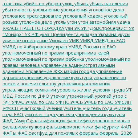
атлетика
убийство
уборка улиц
убыль
убыль населения
убыточность
увольнение
увольнения
уголовное дело
уголовное преследование
уголовный кодекс
уголовный
розыск
уголоное дело
уголь
угон
угон автомобиля
удача
УЖАСЫ НАШЕГО ГОРОДКА
узи
УК
УК "ДомСтроСервис"
УК
"Монарх"
УК РФ
указ Президента
укладка
Украина
укусы
уличное освещение
Улюкаев
УМВ
УМВД
УМВД по ЕАО
УМВД по Хабаровскому краю
УМВД России по ЕАО
уполномоченный по правам предпринимателей
уполномоченный по правам ребенка
уполномоченный по
правам человека
управление административными
зданиями
Управление ЖКХ мэрии города
управление
здравоохранения
управление культуры
управление по
опеке и попечительству
управляющая компания
управляющие компании
уровень жизни
условия труда
УТ
МВД России по ДФО
утечка
утраченный урожай
утро с
"@"
УФАС
УФАС по ЕАО
УФНС
УФСБ
УФСБ по ЕАО
УФСИН
УФССП
участковый
учения
учитель
учитель года
учитель
года ЕАО
учитель_года
учителя
учреждения культуры
ФАД "Амур"
фальсификация
фальсифицированное масло
фальшивая купюра
фальшивомонетчики
фанфурики
ФАП
ФАПы
ФАС
фастфуд для пожилых
февраль
февраль_2026