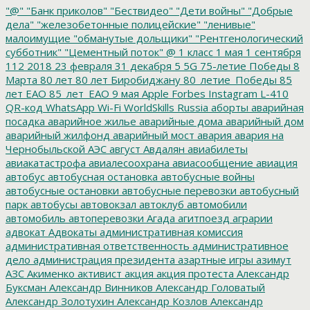
"@"
"Банк приколов"
"Бествидео"
"Дети войны"
"Добрые
дела"
"железобетонные полицейские"
"ленивые"
малоимущие
"обманутые дольщики"
"Рентгенологический
субботник"
"Цементный поток"
@
1 класс
1 мая
1 сентября
112
2018
23 февраля
31 декабря
5
5G
75-летие Победы
8
Марта
80 лет
80 лет Биробиджану
80_летие_Победы
85
лет ЕАО
85_лет_ЕАО
9 мая
Apple
Forbes
Instagram
L-410
QR-код
WhatsApp
Wi-Fi
WorldSkills Russia
аборты
аварийная
посадка
аварийное жилье
аварийные дома
аварийный дом
аварийный жилфонд
аварийный мост
авария
авария на
Чернобыльской АЭС
август
Авдалян
авиабилеты
авиакатастрофа
авиалесоохрана
авиасообщение
авиация
автобус
автобусная остановка
автобусные войны
автобусные остановки
автобусные перевозки
автобусный
парк
автобусы
автовокзал
автоклуб
автомобили
автомобиль
автоперевозки
Агада
агитпоезд
аграрии
адвокат
Адвокаты
административная комиссия
административная ответственность
административное
дело
администрация президента
азартные игры
азимут
АЗС
Акименко
активист
акция
акция протеста
Александр
Буксман
Александр Винников
Александр Головатый
Александр Золотухин
Александр Козлов
Александр