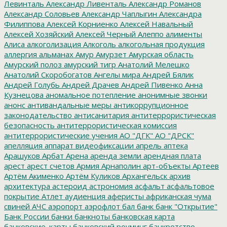
Левинталь
Александр Ливенталь
Александр Романов
Александр Соловьев
Александр Чаплыгин
Александра
Филиппова
Алексей Корниенко
Алексей Навальный
Алексей Хозяйский
Алексей Черный
Алеппо
алименты
Алиса
алкоголизация
Алкоголь
алкогольная продукция
аллергия
альманах
Амур
Амурзет
Амурская область
Амурский полоз
амурский тигр
Анатолий Мелешко
Анатолий Скоробогатов
Ангелы мира
Андрей Бялик
Андрей Голубь
Андрей Драчев
Андрей Пивенко
Анна
Кузнецова
аномальное потепление
анонимные звонки
анонс
антивандальные меры
антикоррупционное
законодательство
антисанитария
антитеррористическая
безопасность
антитеррористическая комиссия
антитеррористические учения
АО "ДГК"
АО "ДРСК"
апелляция
аппарат видеофиксации
апрель
аптека
Арашуков
Арбат
Арена
аренда земли
арендная плата
арест
арест счетов
Армия
Арнаполин
арт-объекты
Артеев
Артём Акименко
Артём Куликов
Архангельск
архив
архитектура
астероид
астрономия
асфальт
асфальтовое
покрытие
Атлет
аудиенция
аферисты
африканская чума
свиней
АЧС
аэропорт
аэрофлот
бал
банк
банк "Открытие"
Банк России
банки
банкноты
банковская карта
банковские_карты
банковский роуминг
банкротство