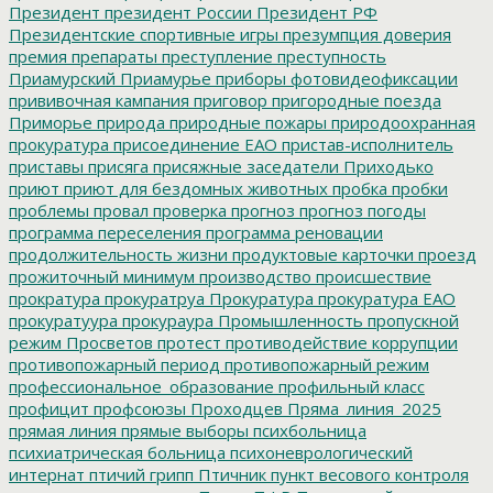
Президент
президент России
Президент РФ
Президентские спортивные игры
презумпция доверия
премия
препараты
преступление
преступность
Приамурский
Приамурье
приборы фотовидеофиксации
прививочная кампания
приговор
пригородные поезда
Приморье
природа
природные пожары
природоохранная
прокуратура
присоединение ЕАО
пристав-исполнитель
приставы
присяга
присяжные заседатели
Приходько
приют
приют для бездомных животных
пробка
пробки
проблемы
провал
проверка
прогноз
прогноз погоды
программа переселения
программа реновации
продолжительность жизни
продуктовые карточки
проезд
прожиточный минимум
производство
происшествие
прократура
прокуратруа
Прокуратура
прокуратура ЕАО
прокуратуура
прокураура
Промышленность
пропускной
режим
Просветов
протест
противодействие коррупции
противопожарный период
противопожарный режим
профессиональное_образование
профильный класс
профицит
профсоюзы
Проходцев
Пряма_линия_2025
прямая линия
прямые выборы
психбольница
психиатрическая больница
психоневрологический
интернат
птичий грипп
Птичник
пункт весового контроля