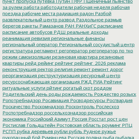
пункт пропуска
путевка
Путин
ПФР
Пшеничный
пьянство
за рулем
работа
работодатели
рабочая неделя
рабочая
поездка
рабочие места
радиация
радон
Разбой
развлекательный центр
развод
Раздольное
размыв
берегов
ракеты
Рамазанов
РАН
РАНХиГС
расписание
расписание автобусов
РДШ
реальные доходы
реанимация
ревизия
региональные финансы
региональный оператор
Региональный сосудистый центр
регистратура
регламент
регоператор
регоператор по тко
режим самоизоляции
резиновая квартира
резиновые
квартиры
рейд
рейинг
рейтинг
рейтинг_2026
реклама
реконструкция
ректор
религия
ремонт
ремонт дорог
реорганизация
реструктуризация
ресурсный центр
ресурсоснабжающая организация
РЖД
РИА Рейтинг
ритуальные услуги
рйтинг
рогатый скот
роддом
Родительский день
роды
рождаемость
Рождество
розыск
Ропотребнадзор
Росавиация
Росводресурсы
Росгвардия
Роскачество
Роскомнадзор
Росконтроль
Рослесхоз
Роспотребнадзор
россельхознадзор
российская
экономика
Российский Азимут
Россия
Росстат
рост цен
Ростислав Гольдштейн
Ростовская область
роуминг
РПЦ
РСПП
рубка деревьев
рубли
рубль
Рудное
ружье
рукопашный бой
Румянцева
Русская поляна
рыба
рыбалка