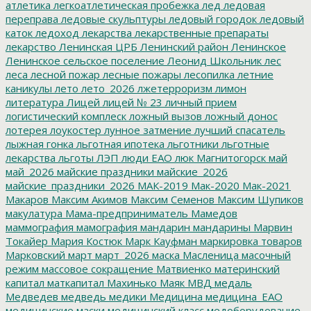
атлетика
легкоатлетическая пробежка
лед
ледовая
переправа
ледовые скульптуры
ледовый городок
ледовый
каток
ледоход
лекарства
лекарственные препараты
лекарство
Ленинская ЦРБ
Ленинский район
Ленинское
Ленинское сельское поселение
Леонид Школьник
лес
леса
лесной пожар
лесные пожары
лесопилка
летние
каникулы
лето
лето_2026
лжетерроризм
лимон
литература
Лицей
лицей № 23
личный прием
логистический комплеск
ложный вызов
ложный донос
лотерея
лоукостер
лунное затмение
лучший спасатель
лыжная гонка
льготная ипотека
льготники
льготные
лекарства
льготы
ЛЭП
люди ЕАО
люк
Магнитогорск
май
май_2026
майские праздники
майские_2026
майские_праздники_2026
МАК-2019
Мак-2020
Мак-2021
Макаров
Максим Акимов
Максим Семенов
Максим Шупиков
макулатура
Мама-предприниматель
Мамедов
маммография
мамография
мандарин
мандарины
Марвин
Токайер
Мария Костюк
Марк Кауфман
маркировка товаров
Марковский
март
март_2026
маска
Масленица
масочный
режим
массовое сокращение
Матвиенко
материнский
капитал
маткапитал
Махинько
Маяк
МВД
медаль
Медведев
медведь
медики
Медицина
медицина_ЕАО
медицинские маски
медицинский класс
медоборудование