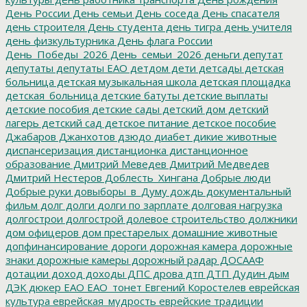
День России
День семьи
День соседа
День спасателя
день строителя
День студента
день тигра
день учителя
день физкультурника
День флага России
День_Победы_2026
День_семьи_2026
деньги
депутат
депутаты
депутаты ЕАО
детдом
дети
детсады
детская
больница
детская музыкальная школа
детская площадка
детская_больница
детские батуты
детские выплаты
детские пособия
детские сады
детский дом
детский
лагерь
детский сад
детское питание
детское пособие
Джабаров
Джанхотов
дзюдо
диабет
дикие животные
диспансеризация
дистанционка
дистанционное
образование
Дмитрий Меведев
Дмитрий Медведев
Дмитрий Нестеров
Доблесть_Хингана
Добрые люди
Добрые руки
довыборы_в_Думу
дождь
документальный
фильм
долг
долги
долги по зарплате
долговая нагрузка
долгострои
долгострой
долевое строительство
должники
дом офицеров
дом престарелых
домашние животные
допфинансирование
дороги
дорожная камера
дорожные
знаки
дорожные камеры
дорожный радар
ДОСААФ
дотации
доход
доходы
ДПС
дрова
дтп
ДТП
Дудин
дым
ДЭК
дюкер
ЕАО
ЕАО_тонет
Евгений Коростелев
еврейская
культура
еврейская_мудрость
еврейские традиции