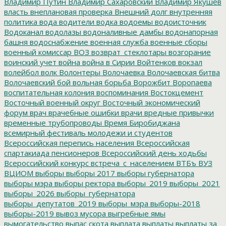
Владимир Путин
Владимир Сахаровский
Владимир Якушев
власть
внеплановая проверка
Внешний долг
внутренняя
политика
вода
водители
водка
водоемы
водоисточник
Водоканал
водолазы
водоналивные дамбы
водонапорная
башня
водоснабжение
военная служба
военные сборы
военный комиссар
ВОЗ
возврат_стеклотары
возгорание
воинский учет
война
война в Сирии
Войтенков
вокзал
волейбол
волк
Волонтеры
Волочаевка
Волочаевская битва
Волочаевский бой
вольная борьба
Ворожбит
Воропаева
воспитательная колония
воспоминания
Востокцемент
Восточный военный округ
Восточный экономический
форум
врач
врачебные ошибки
врачи
вредные привычки
временные трубопроводы
Время Биробиджана
всемирный фестиваль молодежи и студентов
Всероссийская перепись населения
Всероссийская
спартакиада пенсионеров
Всероссийский день ходьбы
Всероссийский конкурс
встреча_с_населением
ВТБъ
ВУЗ
ВЦИОМ
выборы
выборы 2017
выборы губернатора
выборы мэра
выборы ректора
выборы_2019
выборы_2021
выборы_2026
выборы_губернатора
выборы_депутатов_2019
выборы_мэра
выборы-2018
выборы-2019
вывоз мусора
выгребные ямы
вымогательство
выпас скота
выплата
выплаты
выплаты за