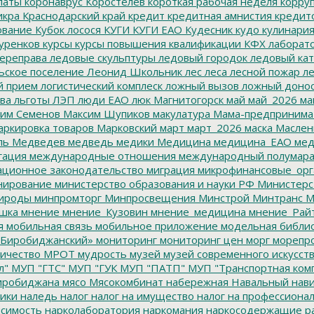
латы
коронаврус
Коростелев
короткая рабочая неделя
корру
икра
Краснодарский край
кредит
кредитная амнистия
кредит
ование
Кубок лосося
КУГИ
КУГИ ЕАО
Кудесник
кудо
кулинари
уренков
курсы
курсы повышения квалификации
КФХ
лаборат
ереправа
ледовые скульптуры
ледовый городок
ледовый кат
ьское поселение
Леонид Школьник
лес
леса
лесной пожар
ле
й прием
логистический комплеск
ложный вызов
ложный доно
ва
льготы
ЛЭП
люди ЕАО
люк
Магнитогорск
май
май_2026
ма
им Семенов
Максим Шупиков
макулатура
Мама-предпринима
ркировка товаров
Марковский
март
март_2026
маска
Маслен
ль
Медведев
медведь
медики
Медицина
медицина_ЕАО
мед
гация
международные отношения
международный полумара
ционное законодательство
миграция
микрофинансовые_орг
ирование
министерство образования и науки РФ
Министерс
ироды
минпромторг
Минпросвещения
Минстрой
Минтранс
М
шка
мнение
мнение_Кузовин
мнение_медицина
мнение_Рай
я
мобильная связь
мобильное приложение
модельная библи
Биробиджанский»
мониторинг
мониторинг цен
морг
морепр
ичество
МРОТ
мудрость
музей
музей современного искусст
л"
МУП "ГТС"
МУП "ГУК
МУП "ПАТП"
МУП "Транспортная ком
иробиджана
мясо
Мясокомбинат
набережная
Навальный
нави
ики
наледь
налог
налог на имущество
налог на профессиона
симость
нарколаборатория
наркомания
наркосодержащие р