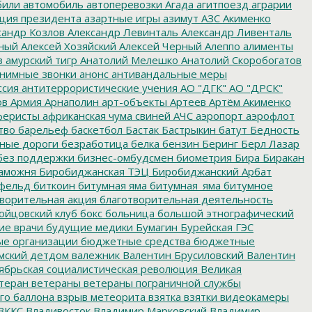
били
автомобиль
автоперевозки
Агада
агитпоезд
аграрии
ция президента
азартные игры
азимут
АЗС
Акименко
сандр Козлов
Александр Левинталь
Александр Ливенталь
ный
Алексей Хозяйский
Алексей Черный
Алеппо
алименты
з
амурский тигр
Анатолий Мелешко
Анатолий Скоробогатов
нимные звонки
анонс
антивандальные меры
ссия
антитеррористические учения
АО "ДГК"
АО "ДРСК"
ов
Армия
Арнаполин
арт-объекты
Артеев
Артём Акименко
еристы
африканская чума свиней
АЧС
аэропорт
аэрофлот
тво
барельеф
баскетбол
Бастак
Бастрыкин
батут
Бедность
нные дороги
безработица
белка
бензин
Беринг
Берл Лазар
без поддержки
бизнес-омбудсмен
биометрия
Бира
Биракан
аможня
Биробиджанская ТЭЦ
Биробиджанский Арбат
фельд
биткоин
битумная яма
битумная_яма
битумное
ворительная акция
благотворительная деятельность
ойцовский клуб
бокс
больница
большой этнографический
е врачи
будущие медики
Бумагин
Бурейская ГЭС
е организации
бюджетные средства
бюджетные
мский детдом
валежник
Валентин Брусиловский
Валентин
ябрьская социалистическая революция
Великая
теран
ветераны
ветераны пограничной службы
го баллона
взрыв метеорита
взятка
взятки
видеокамеры
ВККС
Владивосток
Владимир Марковский
Владимир