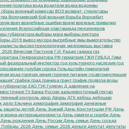
енняя политика
вода
водители
водка
водоемы
 сборы
военный комиссар
ВОЗ
возврат_стеклотары
итва
Волочаевский бой
вольная борьба
Ворожбит
орум
врач
врачебные ошибки
врачи
вредные привычки
аселения
Всероссийская спартакиада пенсионеров
ры губернатора
выборы мэра
выборы ректора
боры-2019
вывоз мусора
выгребные ямы
вымогательство
циалисты
высокотехнологичная_медпомощь
выставка
_2026
Вячеслав Пастухов
Г.И. Радде
гадюка
газ
куратура
Генпрокуратура РФ
гериатрия
ГЖИ
ГИБДД
Гиви
ный федеральный инспектор
год культурного наследия
год
олосование
голубая сорока
Гольдштейн
гомеопатия
ячая вода
горячая линия
горячее питание
госавтоинспекция
мация"
грабеж
град
граница
грант
график подвоза воды
н
губернатор ЕАО
ГУК
Гулягин
Д
давление на
восточное ГУ Банка России
дальневосточный гектар
твенный контроль
двор
Дворы
ДГК
дебош
дебошир
х
дело Ельчина
демография
демогрфия
денежные
ь защиты детей
День Знаний
День Конституции РФ
День
и воина-интернационалиста
День памяти и скорби
День
День рождения
День России
День семьи
День соседа
_Победы_2026
День_семьи_2026
деньги
депутат
депутаты