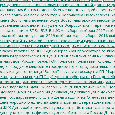
р Якушев
власть
внеплановая проверка
Внешний долг
внутр
донапорная башня
водоснабжение
военная служба
военные
окзал
волейбол
волк
Волонтеры
Волочаевка
Волочаевская б
емент
Восточный военный округ
Восточный экономический ф
фестиваль молодежи и студентов
Всероссийская перепись н
а_с_населением
ВТБъ
ВУЗ
ВЦИОМ
выборы
выборы 2017
выбо
тора
выборы_депутатов_2019
выборы_мэра
выборы-2018
вы
и
выпускной
выпускной_2026
высококвалифицированные спе
вание
вытрезвители
выходной
выходные
Вьетнам
ВЭФ
ВЭФ
а
гараж
гаражи
Гаршин
ГДК
Генеральная прокуратура
генпро
новка
гидрологическая ситуация
гимназия
гимназия № 1
глав
а_народов_России
Гознак
ГОК
Голикова
Головатый
гололед
г
реда
городское кладбище
городской парк
городской пляж
гор
осслужащие
гостиница "Восток"
госуслуги
госхакупки
ГП "Фар
е воды
грязная вода
ГТО
губернатор
губернатор Гольдштей
я таможня
Дальневосточная энергетическая компания
Дальне
чные перевозки
дачный_сезон_2026
ДВЖД
Движение общес
декларационная компания
декларация
декларация о дохода
нь Государственного флага
День защитника Отечества
ден
ень народного единства
день открытых дверей
День памят
а ЖКХ
День работника культуры
день работника транспорта
день учителя
день физкультурника
День флага России
День