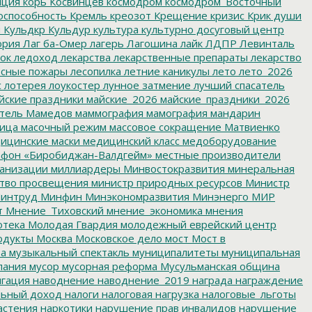
пция
корь
Косвинцев
космодром
космодром_Восточный
оспособность
Кремль
креозот
Крещение
кризис
Крик души
я
Кульдкр
Кульдур
культура
культурно досуговый центр
ория
Лаг ба-Омер
лагерь
Лагошина
лайк
ЛДПР
Левинталь
ок
ледоход
лекарства
лекарственные препараты
лекарство
сные пожары
лесопилка
летние каникулы
лето
лето_2026
с
лотерея
лоукостер
лунное затмение
лучший спасатель
йские праздники
майские_2026
майские_праздники_2026
тель
Мамедов
маммография
мамография
мандарин
ица
масочный режим
массовое сокращение
Матвиенко
ицинские маски
медицинский класс
медоборудование
фон «Биробиджан-Валдгейм»
местные производители
анизации
миллиардеры
Минвостокразвития
минеральная
тво просвещения
министр природных ресурсов
Министр
интруд
Минфин
Минэкономразвития
Минэнерго
МИР
т
Мнение_Тиховский
мнение_экономика
мнения
отека
Молодая Гвардия
молодежный еврейский центр
одукты
Москва
Московское дело
мост
Мост в
ва
музыкальный спектакль
муниципалитеты
муниципальная
пания
мусор
мусорная реформа
Мусульманская община
гация
наводнение
наводнение_2019
награда
награждение
льный доход
налоги
налоговая нагрузка
налоговые_льготы
астения
наркотики
нарушение прав инвалидов
нарушение