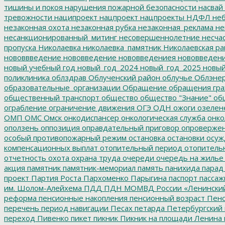
тишины и покоя
нарушения пожарной безопасности
насвай
тревожности
наципроект
нацпроект
нацпроекты
НДФЛ
неб
незаконная охота
незаконная рубка
незаконная_реклама
не
несанкционированный_митинг
несовершеннолетние
несчас
пропуска
Николаевка
николаевка_памятник
Николаевская ра
нововвведение
нововведение
нововведениея
нововведен
новый учебный год
новый_год_2024
новый_год_2025
новый
поликлиника
облздрав
Облученский район
облучье
Облэнер
образовательные_организации
Обращение
обращения гр
общественный транспорт
общество
общество "Знание"
общ
ограбление
ограничение движения
ОГЭ
ОДН
ожоги
озелен
ОМП
ОМС
Омск
онкодиспансер
онкологическая служба
онко
оползень
оппозиция
оправдательный приговор
опроверже
особый противопожарный режим
остановка
остановки
осуж
компенсационных выплат
отопительный период
отопитель
отчетность
охота
охрана труда
очереди
очередь на жилье
акция
памятник
памятник-мемориал
память
панихида
парад
проект
Партия Роста
Пархоменко
Парыгина
паспорт
пассаж
им. Шолом-Алейхема
ПДД
ПДН МОМВД России «Ленински
реформа
пенсионные накопления
пенсионный возраст
Пенс
перечень
период навигации
Песах
петарда
Петербургский
переход
Пивенко
пикет
пикник
Пикник на площади Ленина