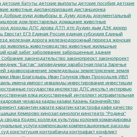
а
детские батуты
детские выплаты
детские пособия
детские
кие животные
диспансеризация
дистанционка
и
Добрые руки
довыборы_в_Думу
дождь
документальный
фицеров
дом престарелых
домашние животные
ход
доходы
ДПС
дрова
ДТП
дтп
Дудин
дым
ДЭК
дюкер
ть
Еврстат
ЕГЭ
Единая Россия
единая субсидия
Единый
езд
железная дорога
железнодорожный переезд
женская
дер
живопись
животноводство
животные
жилищные
ий край
забег
заболевание
заброшенные здания
 Собрание
законодательство
законопреокт
законопроект
ведник "Бастак"
заповедники
заработная плата
Заречье
лей
здравоохранение
земледельцы
землетрясение
земля
ники
Иван Благодырь
Иван Голунов
Иван Проходцев
ИВЛ
аиль
имена
импорт
инвалиды
инвестирование
инвестиции
остранные государства
инспектор ДПС
инсульт
интервью
кусственная елка
искусственный_интеллект
исправительная
кадровая чехарда
кадры
казаки
Казань
Казначейство
ремонт
карантин
карате
каратин
катастрофа
кафе
качество
 шишки
Кемерово
кинозал
кинологи
кинотеатр "Родина"
д-сводка
Кодекс
колледж культуры
колония
командировка
унальные услуги
компенсации
компенсационные расходы
 суд
конституция
контрабанда
контрафакт
конфликт