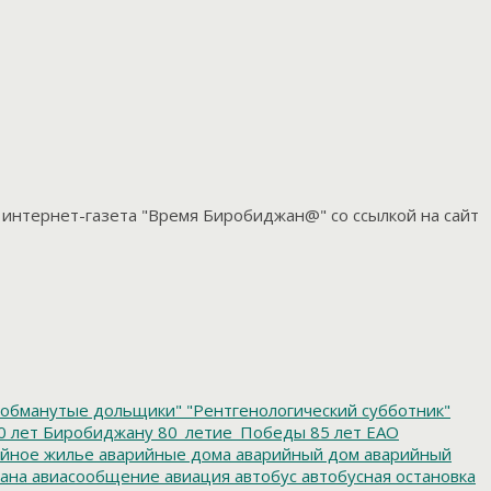
 интернет-газета "Время Биробиджан@" со ссылкой на сайт
обманутые дольщики"
"Рентгенологический субботник"
0 лет Биробиджану
80_летие_Победы
85 лет ЕАО
йное жилье
аварийные дома
аварийный дом
аварийный
ана
авиасообщение
авиация
автобус
автобусная остановка