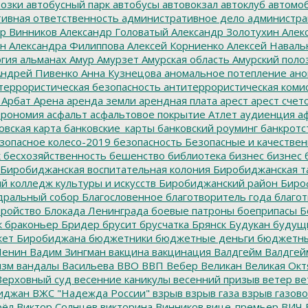
озки
автобусный парк
автобусы
автовокзал
автоклуб
автомо
ивная ответственность
административное дело
администра
р Винников
Александр Головатый
Александр Золотухин
Алек
ин
Александра Филиппова
Алексей Корниенко
Алексей Наваль
гия
альманах
Амур
Амурзет
Амурская область
Амурский поло
ндрей Пивенко
Анна Кузнецова
аномальное потепление
ано
террористическая безопасность
антитеррористическая коми
Арбат
Арена
аренда земли
арендная плата
арест
арест счет
трономия
асфальт
асфальтовое покрытие
Атлет
аудиенция
аф
овская карта
банковские_карты
банковский роуминг
банкротс
зопасное колесо-2019
безопасность
Безопасные и качестве
к
бесхозяйственность
бешенство
библиотека
бизнес
бизнес 
Биробиджанская воспитательная колония
Биробиджанская т
 колледж культуры и искусств
Биробиджанский район
Биро
дральный собор
Благословенное
благотворитель года
благот
тройство
Блокада Ленинграда
боевые патроны
боеприпасы
Б
к
браконьер
Бридер
брусит
брусчатка
Брянск
Будукан
будущи
ет Биробиджана
бюджетники
бюджетные деньги
бюджетны
Ленин
Вадим Зингман
вакцина
вакцинация
Валдгейм
Валдгей
изм
вандалы
Васильева
ВВО
ВВП
Вебер
Великан
Великая Окт
ерховный суд
весенние каникулы
весенний призыв
ветер
ве
иджан
ВЖС "Надежда России"
взрыв
взрыв газа
взрыв газово
рёл
Виктор Солнцев
викторина
Винников
вице-премьер
ВИЧ