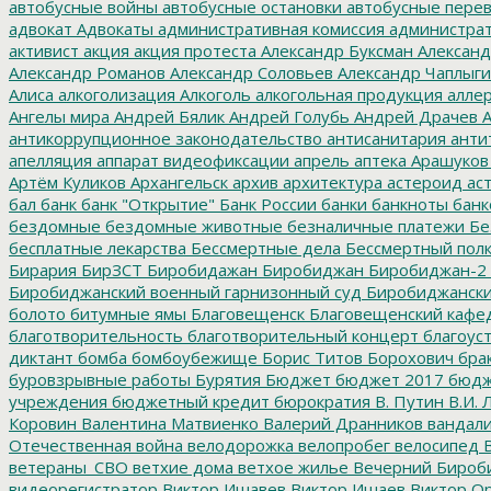
автобусные войны
автобусные остановки
автобусные перев
адвокат
Адвокаты
административная комиссия
администрат
активист
акция
акция протеста
Александр Буксман
Александ
Александр Романов
Александр Соловьев
Александр Чаплыг
Алиса
алкоголизация
Алкоголь
алкогольная продукция
аллер
Ангелы мира
Андрей Бялик
Андрей Голубь
Андрей Драчев
А
антикоррупционное законодательство
антисанитария
анти
апелляция
аппарат видеофиксации
апрель
аптека
Арашуков
Артём Куликов
Архангельск
архив
архитектура
астероид
ас
бал
банк
банк "Открытие"
Банк России
банки
банкноты
банк
бездомные
бездомные животные
безналичные платежи
Бе
бесплатные лекарства
Бессмертные дела
Бессмертный пол
Бирария
БирЗСТ
Биробидажан
Биробиджан
Биробиджан-2
Биробиджанский военный гарнизонный суд
Биробиджанский
болото
битумные ямы
Благовещенск
Благовещенский кафе
благотворительность
благотворительный концерт
благоус
диктант
бомба
бомбоубежище
Борис Титов
Борохович
бра
буровзрывные работы
Бурятия
Бюджет
бюджет 2017
бюдж
учреждения
бюджетный кредит
бюрократия
В. Путин
В.И. 
Коровин
Валентина Матвиенко
Валерий Дранников
вандал
Отечественная война
велодорожка
велопробег
велосипед
В
ветераны_СВО
ветхие дома
ветхое жилье
Вечерний Бироб
видеорегистратор
Виктор Ишавев
Виктор Ишаев
Виктор О