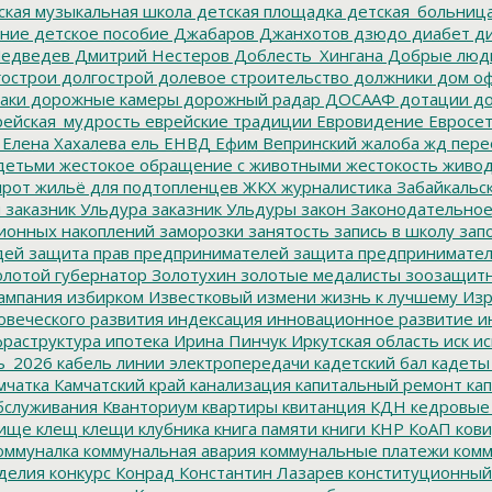
ская музыкальная школа
детская площадка
детская_больниц
ание
детское пособие
Джабаров
Джанхотов
дзюдо
диабет
ди
едведев
Дмитрий Нестеров
Доблесть_Хингана
Добрые люд
острои
долгострой
долевое строительство
должники
дом о
аки
дорожные камеры
дорожный радар
ДОСААФ
дотации
до
ейская_мудрость
еврейские традиции
Евровидение
Евросе
Елена Хахалева
ель
ЕНВД
Ефим Вепринский
жалоба
жд пере
детьми
жестокое обращение с животными
жестокость
живо
ирот
жильё для подтопленцев
ЖКХ
журналистика
Забайкальск
м
заказник Ульдура
заказник Ульдуры
закон
Законодательное
ионных накоплений
заморозки
занятость
запись в школу
запо
дей
защита прав предпринимателей
защита предпринимате
лотой губернатор
Золотухин
золотые медалисты
зоозащит
ампания
избирком
Известковый
измени жизнь к лучшему
Изр
овеческого развития
индексация
инновационное развитие
ин
раструктура
ипотека
Ирина Пинчук
Иркутская область
иск
ис
ь_2026
кабель линии электропередачи
кадетский бал
кадеты
мчатка
Камчатский край
канализация
капитальный ремонт
кап
бслуживания
Кванториум
квартиры
квитанция
КДН
кедровые
ище
клещ
клещи
клубника
книга памяти
книги
КНР
КоАП
кови
оммуналка
коммунальная авария
коммунальные платежи
комм
делия
конкурс
Конрад
Константин Лазарев
конституционный