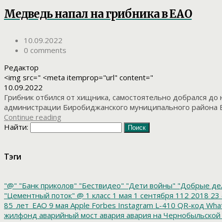
Медведь напал на грибника в ЕАО
10.09.2022
0 comments
Редактор
<img src=" <meta itemprop="url" content="
10.09.2022
Грибник отбился от хищника, самостоятельно добрался до 
администрации Биробиджанского муниципального района Е
Continue reading
Найти:
Тэги
"@"
"Банк приколов"
"Бествидео"
"Дети войны"
"Добрые де
"Цементный поток"
@
1 класс
1 мая
1 сентября
112
2018
23 
85_лет_ЕАО
9 мая
Apple
Forbes
Instagram
L-410
QR-код
Wha
жилфонд
аварийный мост
авария
авария на Чернобыльской