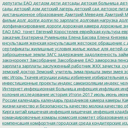
депутаты ЕАО
детдом
дети
детсады
детская больница
дет
сады
детский дом
детский лагерь
детский сад
детское пит
дистанционное образование
Дмитрий Меведев
Дмитрий М
фильм
долг
долги
долги по зарплате
долговая нагрузка
долг
допфинансирование
дороги
дорожная камера
дорожные зн
ЕАО
ЕАО_тонет
Евгений Коростелев
еврейская культура
евр
заказчик
Екатерина Румянцева
Елена Басова
Елена Князева
кнсультация
женская консультация
жестокое обращение с 
сертификаты
жилищные условия
жилье
жилье для детей-с
заброшенные земли
ЗАГС
задержание
задолженность
зай
законороект
Заксобрание
Заксобрание ЕАО
заморозка пенс
зарплата
зарплаты
заслуженный работник ЖКХ
зачистка_су
земский доктор
Земский_учитель
зима пришла
змеи
змея
зо
ивс
Игорь Ткачев
игрушки
идиш
избиение
избирательная к
инвестиционные проекты
индекс самоизоляции
индекс чел
Интернет
инфекционная больница
инфекция
инфляция
инф
колония
исследование
история
Итоги-2017
июль
июнь
июн
России
календарь
календарь праздников
камера
камеры
Ка
жизни
качество и безопасность
качество молока
качество о
Кирга
китай
кишечная инфекция
кишечная_инфекция
кладб
командировочные
комары
комиссия
комитет образования
к
компенсация
комфортная городская среда
кондитерские из