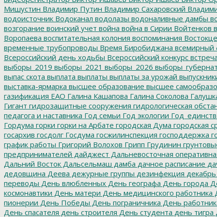
Мишустин
Владимир Путин
Владимир Сахаровский
Владими
водоисточник
Водоканал
водолазы
водоналивные дамбы
во
возгорание
воинский учет
война
война в Сирии
Войтенков
в
Воропаева
воспитательная колония
воспоминания
Востокц
временные трубопроводы
Время Биробиджана
всемирный 
Всероссийский день ходьбы
Всероссийский конкурс
встреч
выборы_2019
выборы_2021
выборы_2026
выборы_губерна
выпас скота
выплата
выплаты
выплаты за урожай
выпускник
выставка-ярмарка
высшее образование
высшее самообразо
газификация ЕАО
Галина Кашапова
Галина Соколова
Галушк
Гигант
гидрозащитные сооружения
гидрологическая обста
педагога и наставника
Год семьи
Год экологии
Год_единств
Гордума
горки
горки на Арбате
городская Дума
городская с
госархив
госдолг
Госдума
госжилинспекция
господдержка
г
график работы
Григорий Волохов
Грипп
Грудинин
грунтовы
предпринимателей
дайджест
Дальневосточная оперативна
Дальний Восток
Дальсельмаш
дамба
дачное расписание
да
дедовщина
Деева
дежурные группы
дезинфекция
декабрь
переводы
День влюбленных
День географа
День города
Де
космонавтики
День матери
День медицинского работника
Д
пионерии
День Победы
День пограничника
День работник
День спасателя
день строителя
День студента
день тигра