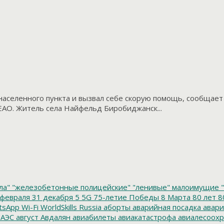
населенного пункта и вызвал себе скорую помощь, сообщает
АО. Житель села Найфельд Биробиджанск...
ла"
"железобетонные полицейские"
"ленивые" малоимущие
"
февраля
31 декабря
5
5G
75-летие Победы
8 Марта
80 лет
8
tsApp
Wi-Fi
WorldSkills Russia
аборты
аварийная посадка
авари
 АЭС
август
Авдалян
авиабилеты
авиакатастрофа
авиалесоохр