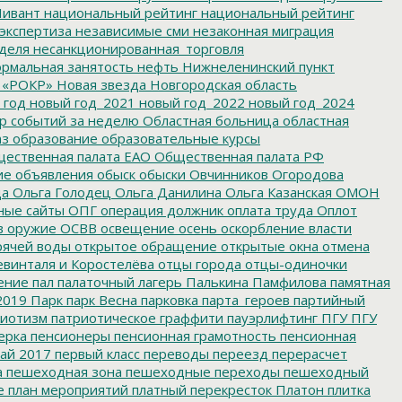
ивант
национальный рейтинг
национальный рейтинг
экспертиза
независимые сми
незаконная миграция
деля
несанкционированная_торговля
рмальная занятость
нефть
Нижнеленинский пункт
 «РОКР»
Новая звезда
Новгородская область
 год
новый год_2021
новый год_2022
новый год_2024
р событий за неделю
Областная больница
областная
аз
образование
образовательные курсы
ественная палата ЕАО
Общественная палата РФ
ие
объявления
обыск
обыски
Овчинников
Огородова
да
Ольга Голодец
Ольга Данилина
Ольга Казанская
ОМОН
ные сайты
ОПГ
операция должник
оплата труда
Оплот
в
оружие
ОСВВ
освещение
осень
оскорбление власти
рячей воды
открытое обращение
открытые окна
отмена
евинталя и Коростелёва
отцы города
отцы-одиночки
ение
пал
палаточный лагерь
Палькина
Памфилова
памятная
2019
Парк
парк Весна
парковка
парта_героев
партийный
иотизм
патриотическое граффити
пауэрлифтинг
ПГУ
ПГУ
ерка
пенсионеры
пенсионная грамотность
пенсионная
ай 2017
первый класс
переводы
переезд
перерасчет
а
пешеходная зона
пешеходные переходы
пешеходный
е
план мероприятий
платный перекресток
Платон
плитка