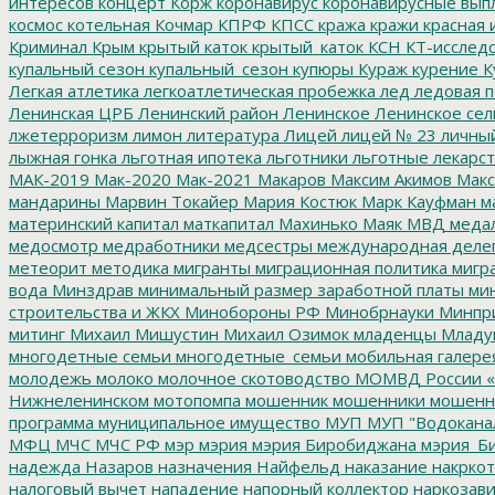
интересов
концерт
Корж
коронавирус
коронавирусные вып
космос
котельная
Кочмар
КПРФ
КПСС
кража
кражи
красная 
Криминал
Крым
крытый каток
крытый_каток
КСН
КТ-исслед
купальный сезон
купальный_сезон
купюры
Кураж
курение
К
Легкая атлетика
легкоатлетическая пробежка
лед
ледовая п
Ленинская ЦРБ
Ленинский район
Ленинское
Ленинское сел
лжетерроризм
лимон
литература
Лицей
лицей № 23
личны
лыжная гонка
льготная ипотека
льготники
льготные лекарст
МАК-2019
Мак-2020
Мак-2021
Макаров
Максим Акимов
Макс
мандарины
Марвин Токайер
Мария Костюк
Марк Кауфман
ма
материнский капитал
маткапитал
Махинько
Маяк
МВД
меда
медосмотр
медработники
медсестры
международная деле
метеорит
методика
мигранты
миграционная политика
мигра
вода
Минздрав
минимальный размер заработной платы
мин
строительства и ЖКХ
Минобороны РФ
Минобрнауки
Минпр
митинг
Михаил Мишустин
Михаил Озимок
младенцы
Младу
многодетные семьи
многодетные_семьи
мобильная галере
молодежь
молоко
молочное скотоводство
МОМВД России «
Нижнеленинском
мотопомпа
мошенник
мошенники
мошенн
программа
муниципальное имущество
МУП
МУП "Водокана
МФЦ
МЧС
МЧС РФ
мэр
мэрия
мэрия Биробиджана
мэрия_Б
надежда
Назаров
назначения
Найфельд
наказание
накркот
налоговый вычет
нападение
напорный коллектор
наркозави