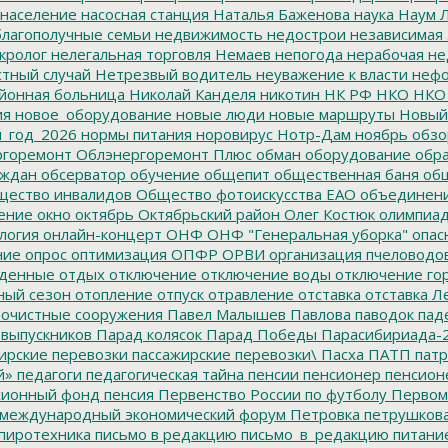
население
насосная станция
Наталья Баженова
наука
Наум Л
лагополучные семьи
недвижимость
недострои
независимая 
кролог
нелегальная торговля
Немаев
непогода
нерабочая не
тный случай
Нетрезвый водитель
неуважение к власти
нефо
йонная больница
Николай Канделя
никотин
НК РФ
НКО
НКО
ия
новое_оборудование
новые люди
новые маршруты
Новый
_год_2026
нормы питания
норовирус
Нотр-Дам
ноябрь
обзо
горемонт
Облэнергоремонт Плюс
обман
оборудование
обр
аждан
обсерватор
обучение
общепит
общественная баня
общ
ество инвалидов
Общество фотоискусства ЕАО
объединен
ение
окно
октябрь
Октябрьский район
Олег Костюк
олимпиа
логия
онлайн-концерт
ОНФ
ОНФ "Генеральная уборка"
опас
ние
опрос
оптимизация
ОПФР
ОРВИ
организация пчеловодо
денные
отдых
отключение
отключение воды
отключение го
ный сезон
отопление
отпуск
отравление
отставка
отставка Л
очистные сооружения
Павел Малышев
Павлова
паводок
пад
 выпускников
Парад колясок
Парад Победы
Парасибириада-
ирские перевозки
пассажирские перевозки\
Пасха
ПАТП
патр
й»
педагоги
педагогическая тайна
пенсии
пенсионер
пенсион
ионный фонд
пенсия
Первенство России по футболу
Первом
 международный экономический форум
Петровка
петрушков
пиротехника
письмо в редакцию
письмо_в_редакцию
питани