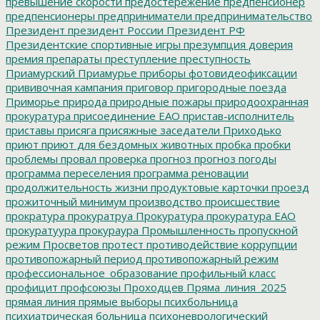
превышение скорости
предостережение
предпенсионер
предпенсионеры
предприниматели
предпринимательство
Президент
президент России
Президент РФ
Президентские спортивные игры
презумпция доверия
премия
препараты
преступление
преступность
Приамурский
Приамурье
приборы фотовидеофиксации
прививочная кампания
приговор
пригородные поезда
Приморье
природа
природные пожары
природоохранная
прокуратура
присоединение ЕАО
пристав-исполнитель
приставы
присяга
присяжные заседатели
Приходько
приют
приют для бездомных животных
пробка
пробки
проблемы
провал
проверка
прогноз
прогноз погоды
программа переселения
программа реновации
продолжительность жизни
продуктовые карточки
проезд
прожиточный минимум
производство
происшествие
прократура
прокуратруа
Прокуратура
прокуратура ЕАО
прокуратуура
прокураура
Промышленность
пропускной
режим
Просветов
протест
противодействие коррупции
противопожарный период
противопожарный режим
профессиональное_образование
профильный класс
профицит
профсоюзы
Проходцев
Пряма_линия_2025
прямая линия
прямые выборы
психбольница
психиатрическая больница
психоневрологический