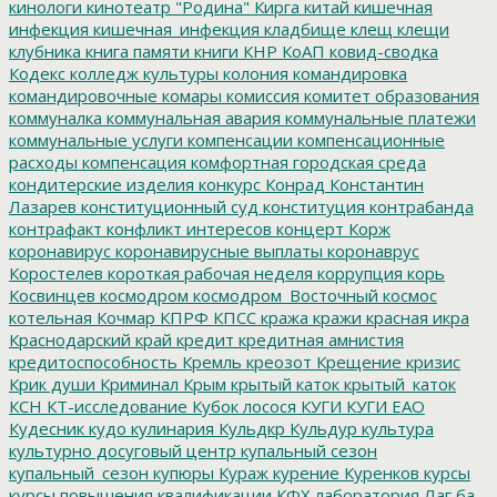
кинологи
кинотеатр "Родина"
Кирга
китай
кишечная
инфекция
кишечная_инфекция
кладбище
клещ
клещи
клубника
книга памяти
книги
КНР
КоАП
ковид-сводка
Кодекс
колледж культуры
колония
командировка
командировочные
комары
комиссия
комитет образования
коммуналка
коммунальная авария
коммунальные платежи
коммунальные услуги
компенсации
компенсационные
расходы
компенсация
комфортная городская среда
кондитерские изделия
конкурс
Конрад
Константин
Лазарев
конституционный суд
конституция
контрабанда
контрафакт
конфликт интересов
концерт
Корж
коронавирус
коронавирусные выплаты
коронаврус
Коростелев
короткая рабочая неделя
коррупция
корь
Косвинцев
космодром
космодром_Восточный
космос
котельная
Кочмар
КПРФ
КПСС
кража
кражи
красная икра
Краснодарский край
кредит
кредитная амнистия
кредитоспособность
Кремль
креозот
Крещение
кризис
Крик души
Криминал
Крым
крытый каток
крытый_каток
КСН
КТ-исследование
Кубок лосося
КУГИ
КУГИ ЕАО
Кудесник
кудо
кулинария
Кульдкр
Кульдур
культура
культурно досуговый центр
купальный сезон
купальный_сезон
купюры
Кураж
курение
Куренков
курсы
курсы повышения квалификации
КФХ
лаборатория
Лаг ба-