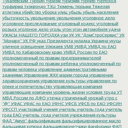
Тукалевский
Турбин
туризм
туризмм
турнир
турпоход
турфирма
тхэквондо
ТЭЦ
Тюмень
тюрьма
Тяжелая
атлетика
убийство
уборка улиц
убыль
убыль населения
убыточность
увольнение
увольнения
уголовное дело
уголовное преследование
уголовный кодекс
уголовный
розыск
уголоное дело
уголь
угон
угон автомобиля
удача
УЖАСЫ НАШЕГО ГОРОДКА
узи
УК
УК "ДомСтроСервис"
УК
"Монарх"
УК РФ
указ Президента
укладка
Украина
укусы
уличное освещение
Улюкаев
УМВ
УМВД
УМВД по ЕАО
УМВД по Хабаровскому краю
УМВД России по ЕАО
уполномоченный по правам предпринимателей
уполномоченный по правам ребенка
уполномоченный по
правам человека
управление административными
зданиями
Управление ЖКХ мэрии города
управление
здравоохранения
управление культуры
управление по
опеке и попечительству
управляющая компания
управляющие компании
уровень жизни
условия труда
УТ
МВД России по ДФО
утечка
утраченный урожай
утро с
"@"
УФАС
УФАС по ЕАО
УФНС
УФСБ
УФСБ по ЕАО
УФСИН
УФССП
участковый
учения
учитель
учитель года
учитель
года ЕАО
учитель_года
учителя
учреждения культуры
ФАД "Амур"
фальсификация
фальсифицированное масло
фальшивая купюра
фальшивомонетчики
фанфурики
ФАП