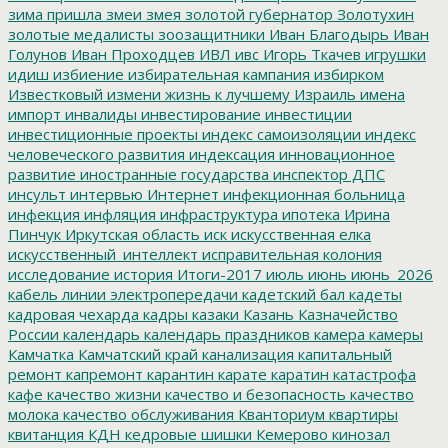
зима пришла
змеи
змея
золотой губернатор
Золотухин
золотые медалисты
зоозащитники
Иван Благодырь
Иван
Голунов
Иван Проходцев
ИВЛ
ивс
Игорь Ткачев
игрушки
идиш
избиение
избирательная кампания
избирком
Известковый
измени жизнь к лучшему
Израиль
имена
импорт
инвалиды
инвестирование
инвестиции
инвестиционные проекты
индекс самоизоляции
индекс
человеческого развития
индексация
инновационное
развитие
иностранные государства
инспектор ДПС
инсульт
интервью
Интернет
инфекционная больница
инфекция
инфляция
инфраструктура
ипотека
Ирина
Пинчук
Иркутская область
иск
искусственная елка
искусственный_интеллект
исправительная колония
исследование
история
Итоги-2017
июль
июнь
июнь_2026
кабель линии электропередачи
кадетский бал
кадеты
кадровая чехарда
кадры
казаки
Казань
Казначейство
России
календарь
календарь праздников
камера
камеры
Камчатка
Камчатский край
канализация
капитальный
ремонт
капремонт
карантин
карате
каратин
катастрофа
кафе
качество жизни
качество и безопасность
качество
молока
качество обслуживания
Кванториум
квартиры
квитанция
КДН
кедровые шишки
Кемерово
кинозал