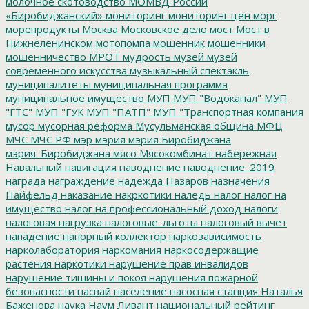
молочное скотоводство
МОМВД России
«Биробиджанский»
мониторинг
мониторинг цен
морг
морепродукты
Москва
Московское дело
мост
Мост в
Нижнеленинском
мотопомпа
мошенник
мошенники
мошенничество
МРОТ
мудрость
музей
музей
современного искусства
музыкальный спектакль
муниципалитеты
муниципальная программа
муниципальное имущество
МУП
МУП "Водоканал"
МУП
"ГТС"
МУП "ГУК
МУП "ПАТП"
МУП "Транспортная компания
мусор
мусорная реформа
Мусульманская община
МФЦ
МЧС
МЧС РФ
мэр
мэрия
мэрия Биробиджана
мэрия_Биробиджана
мясо
Мясокомбинат
набережная
Навальный
навигация
наводнение
наводнение_2019
награда
награждение
надежда
Назаров
назначения
Найфельд
наказание
накркотики
наледь
налог
налог на
имущество
налог на профессиональный доход
налоги
налоговая нагрузка
налоговые_льготы
налоговый вычет
нападение
напорный коллектор
наркозависимость
нарколаборатория
наркомания
наркосодержащие
растения
наркотики
нарушение прав инвалидов
нарушение тишины и покоя
нарушения пожарной
безопасности
насвай
население
насосная станция
Наталья
Баженова
наука
Наум Ливант
национальный рейтинг