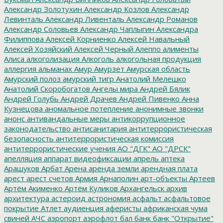
Александр Золотухин
Александр Козлов
Александр
Левинталь
Александр Ливенталь
Александр Романов
Александр Соловьев
Александр Чаплыгин
Александра
Филиппова
Алексей Корниенко
Алексей Навальный
Алексей Хозяйский
Алексей Черный
Алеппо
алименты
Алиса
алкоголизация
Алкоголь
алкогольная продукция
аллергия
альманах
Амур
Амурзет
Амурская область
Амурский полоз
амурский тигр
Анатолий Мелешко
Анатолий Скоробогатов
Ангелы мира
Андрей Бялик
Андрей Голубь
Андрей Драчев
Андрей Пивенко
Анна
Кузнецова
аномальное потепление
анонимные звонки
анонс
антивандальные меры
антикоррупционное
законодательство
антисанитария
антитеррористическая
безопасность
антитеррористическая комиссия
антитеррористические учения
АО "ДГК"
АО "ДРСК"
апелляция
аппарат видеофиксации
апрель
аптека
Арашуков
Арбат
Арена
аренда земли
арендная плата
арест
арест счетов
Армия
Арнаполин
арт-объекты
Артеев
Артём Акименко
Артём Куликов
Архангельск
архив
архитектура
астероид
астрономия
асфальт
асфальтовое
покрытие
Атлет
аудиенция
аферисты
африканская чума
свиней
АЧС
аэропорт
аэрофлот
бал
банк
банк "Открытие"