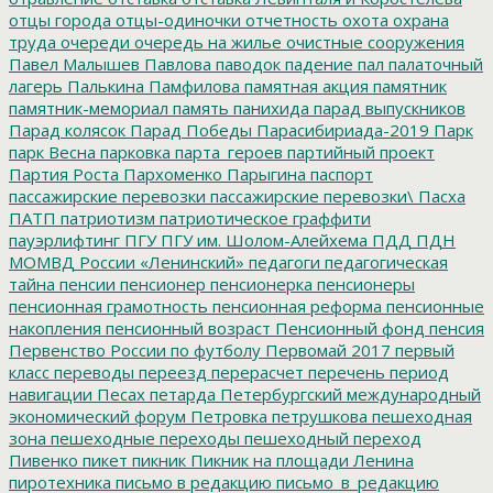
отцы города
отцы-одиночки
отчетность
охота
охрана
труда
очереди
очередь на жилье
очистные сооружения
Павел Малышев
Павлова
паводок
падение
пал
палаточный
лагерь
Палькина
Памфилова
памятная акция
памятник
памятник-мемориал
память
панихида
парад выпускников
Парад колясок
Парад Победы
Парасибириада-2019
Парк
парк Весна
парковка
парта_героев
партийный проект
Партия Роста
Пархоменко
Парыгина
паспорт
пассажирские перевозки
пассажирские перевозки\
Пасха
ПАТП
патриотизм
патриотическое граффити
пауэрлифтинг
ПГУ
ПГУ им. Шолом-Алейхема
ПДД
ПДН
МОМВД России «Ленинский»
педагоги
педагогическая
тайна
пенсии
пенсионер
пенсионерка
пенсионеры
пенсионная грамотность
пенсионная реформа
пенсионные
накопления
пенсионный возраст
Пенсионный фонд
пенсия
Первенство России по футболу
Первомай 2017
первый
класс
переводы
переезд
перерасчет
перечень
период
навигации
Песах
петарда
Петербургский международный
экономический форум
Петровка
петрушкова
пешеходная
зона
пешеходные переходы
пешеходный переход
Пивенко
пикет
пикник
Пикник на площади Ленина
пиротехника
письмо в редакцию
письмо_в_редакцию