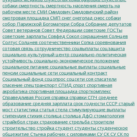
собаки
смертность
смертность населения
смерть на
рабочем месте
СМИ
Смидович
Смидовичский район
смотровая площадка
СМП
снег
снегопад
снюс
собаки
собор Парижской Богоматери
Собра
Собрание депутатов
Совет ветеранов
Совет Федерации
советские ГОСТы
советские зарплаты
Совфед
Сокол
сокращения
Солнцев
Солтус
Солцнев
соотечественники
Сопка
соревнования
сотовая связь
сотрудничество
соцвыплаты
соцзащита
социально-культурный центр
социально-политическая
устойчивость
социально-экономическое положение
социальное питание
социальные выплаты
социальные
пенсии
социальные сети
социальный контракт
Социальный фонд
соцопрос
соцсети
соя
спасатели
спасение
спецтранспорт
СПИД
спорт
спортивная
акробатика
спортивная площадка
спорткомплекс
Справедливая Россия
справка
справки
СПЧ
среднее
образование
средняя зарплата
срок годности
СССР
старый
мост
статистика
статья
стела
стимулирующие выплаты
стипендия
стихия
столица
столица ДфО
стоматология
страйкбол
страх
страхование
стрельба
строители
строительство
стройка
студент
студенты
студенческое
общежитие
Стычка рабочих с силовиками
СУ СК
СУ СК по