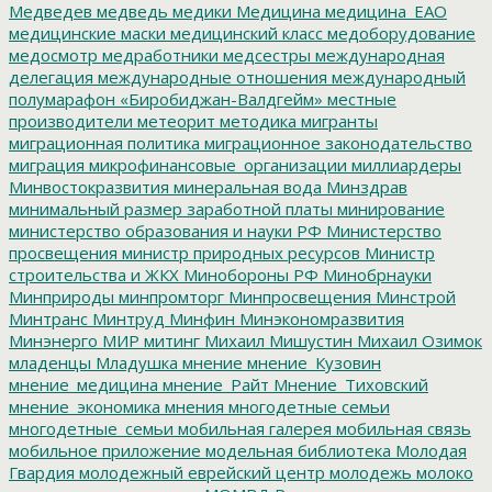
Медведев
медведь
медики
Медицина
медицина_ЕАО
медицинские маски
медицинский класс
медоборудование
медосмотр
медработники
медсестры
международная
делегация
международные отношения
международный
полумарафон «Биробиджан-Валдгейм»
местные
производители
метеорит
методика
мигранты
миграционная политика
миграционное законодательство
миграция
микрофинансовые_организации
миллиардеры
Минвостокразвития
минеральная вода
Минздрав
минимальный размер заработной платы
минирование
министерство образования и науки РФ
Министерство
просвещения
министр природных ресурсов
Министр
строительства и ЖКХ
Минобороны РФ
Минобрнауки
Минприроды
минпромторг
Минпросвещения
Минстрой
Минтранс
Минтруд
Минфин
Минэкономразвития
Минэнерго
МИР
митинг
Михаил Мишустин
Михаил Озимок
младенцы
Младушка
мнение
мнение_Кузовин
мнение_медицина
мнение_Райт
Мнение_Тиховский
мнение_экономика
мнения
многодетные семьи
многодетные_семьи
мобильная галерея
мобильная связь
мобильное приложение
модельная библиотека
Молодая
Гвардия
молодежный еврейский центр
молодежь
молоко