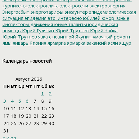
турникеты
электроплита
электросети
электроэнергия
Энергосбыт
энерготарифы
энкаунтер
эпидемиологическая
ситуация
эпидемия
это_интересно
юбилей
юмор
Юные
инспекторы движения
юные таланты
юридическая
помощь
Юрий Гулягин
Юрий Трутнев
Юрий Чайка
Юрий_Трутнев
явка с повинной
Якунин
ямочный ремонт
ямы
январь
Япония
ярмарка
ярмарка вакансий
ясли
ящур
Календарь новостей
Август 2026
Пн
Вт
Ср
Чт
Пт
Сб
Вс
1
2
3
4
5
6
7
8
9
10
11
12
13
14
15
16
17
18
19
20
21
22
23
24
25
26
27
28
29
30
31
« Июл