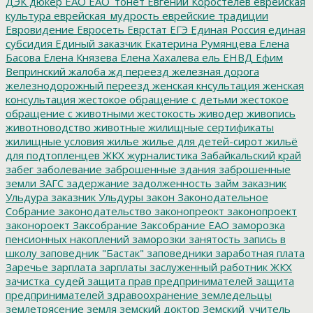
ДЭК
дюкер
ЕАО
ЕАО_тонет
Евгений Коростелев
еврейская
культура
еврейская_мудрость
еврейские традиции
Евровидение
Евросеть
Еврстат
ЕГЭ
Единая Россия
единая
субсидия
Единый заказчик
Екатерина Румянцева
Елена
Басова
Елена Князева
Елена Хахалева
ель
ЕНВД
Ефим
Вепринский
жалоба
жд переезд
железная дорога
железнодорожный переезд
женская кнсультация
женская
консультация
жестокое обращение с детьми
жестокое
обращение с животными
жестокость
живодер
живопись
животноводство
животные
жилищные сертификаты
жилищные условия
жилье
жилье для детей-сирот
жильё
для подтопленцев
ЖКХ
журналистика
Забайкальский край
забег
заболевание
заброшенные здания
заброшенные
земли
ЗАГС
задержание
задолженность
займ
заказник
Ульдура
заказник Ульдуры
закон
Законодательное
Собрание
законодательство
законопреокт
законопроект
законороект
Заксобрание
Заксобрание ЕАО
заморозка
пенсионных накоплений
заморозки
занятость
запись в
школу
заповедник "Бастак"
заповедники
заработная плата
Заречье
зарплата
зарплаты
заслуженный работник ЖКХ
зачистка_судей
защита прав предпринимателей
защита
предпринимателей
здравоохранение
земледельцы
землетрясение
земля
земский доктор
Земский_учитель