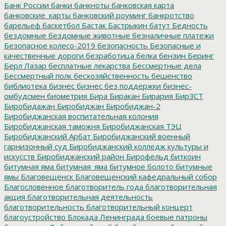
Банк России
банки
банкноты
банковская карта
банковские_карты
банковский роуминг
банкротство
барельеф
баскетбол
Бастак
Бастрыкин
батут
Бедность
бездомные
бездомные животные
безналичные платежи
Безопасное колесо-2019
безопасность
Безопасные и
качественные дороги
безработица
белка
бензин
Беринг
Берл Лазар
бесплатные лекарства
Бессмертные дела
Бессмертный полк
бесхозяйственность
бешенство
библиотека
бизнес
бизнес без поддержки
бизнес-
омбудсмен
биометрия
Бира
Биракан
Бирария
БирЗСТ
Биробидажан
Биробиджан
Биробиджан-2
Биробиджанская воспитательная колония
Биробиджанская таможня
Биробиджанская ТЭЦ
Биробиджанский Арбат
Биробиджанский военный
гарнизонный суд
Биробиджанский колледж культуры и
искусств
Биробиджанский район
Бирофельд
биткоин
битумная яма
битумная_яма
битумное болото
битумные
ямы
Благовещенск
Благовещенский кафедральный собор
Благословенное
благотворитель года
благотворительная
акция
благотворительная деятельность
благотворительность
благотворительный концерт
благоустройство
Блокада Ленинграда
боевые патроны