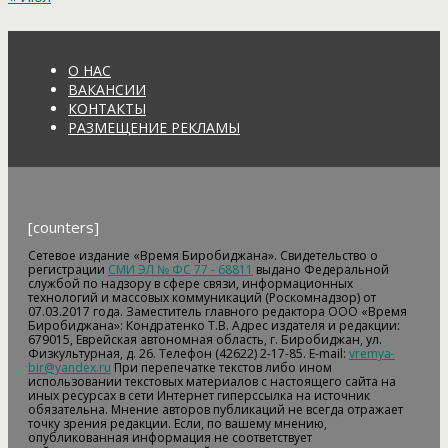
О НАС
ВАКАНСИИ
КОНТАКТЫ
РАЗМЕЩЕНИЕ РЕКЛАМЫ
[counters]
Сетевое издание «Время Биробиджана». Свидетельство о
регистрации
СМИ ЭЛ № ФС 77 - 68811
выдано Федеральной
службой по надзору в сфере связи, информационных
технологий и массовых коммуникаций (Роскомнадзор) от
07.03.2017 года. Заместитель главного редактора ООО «Время
Биробиджана»: Кондратенко Т.В. Адрес издателя и редакции:
679015, Еврейская автономная область, г. Биробиджан, ул.
Физкультурная, д. 26. Телефон (42622) 2-17-85. E-mail:
vremya-
bir@yandex.ru
При перепечатке текстов либо ином
использовании текстовых материалов с настоящего сайта на
иных ресурсах в сети Интернет гиперссылка на источник
обязательна. Мнение авторов публикаций не всегда отражает
точку зрения редакции. Если, по вашему мнению,
опубликованная информация не соответствует