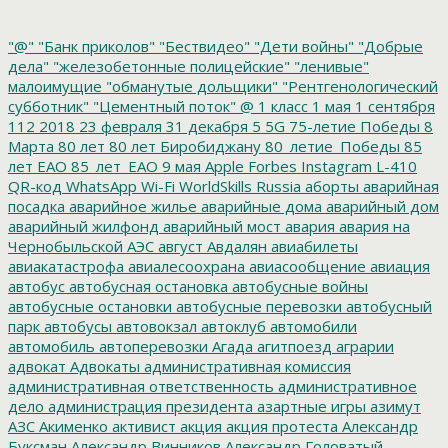
"@"
"Банк приколов"
"Бествидео"
"Дети войны"
"Добрые
дела"
"железобетонные полицейские"
"ленивые"
малоимущие
"обманутые дольщики"
"Рентгенологический
субботник"
"Цементный поток"
@
1 класс
1 мая
1 сентября
112
2018
23 февраля
31 декабря
5
5G
75-летие Победы
8
Марта
80 лет
80 лет Биробиджану
80_летие_Победы
85
лет ЕАО
85_лет_ЕАО
9 мая
Apple
Forbes
Instagram
L-410
QR-код
WhatsApp
Wi-Fi
WorldSkills Russia
аборты
аварийная
посадка
аварийное жилье
аварийные дома
аварийный дом
аварийный жилфонд
аварийный мост
авария
авария на
Чернобыльской АЭС
август
Авдалян
авиабилеты
авиакатастрофа
авиалесоохрана
авиасообщение
авиация
автобус
автобусная остановка
автобусные войны
автобусные остановки
автобусные перевозки
автобусный
парк
автобусы
автовокзал
автоклуб
автомобили
автомобиль
автоперевозки
Агада
агитпоезд
аграрии
адвокат
Адвокаты
административная комиссия
административная ответственность
административное
дело
администрация президента
азартные игры
азимут
АЗС
Акименко
активист
акция
акция протеста
Александр
Буксман
Александр Винников
Александр Головатый