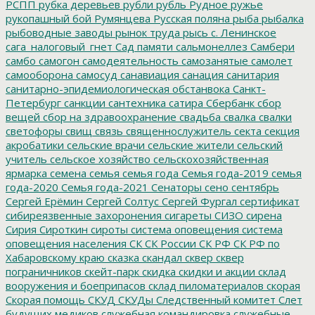
РСПП
рубка деревьев
рубли
рубль
Рудное
ружье
рукопашный бой
Румянцева
Русская поляна
рыба
рыбалка
рыбоводные заводы
рынок труда
рысь
с. Ленинское
сага_налоговый_гнет
Сад памяти
сальмонеллез
Самбери
самбо
самогон
самодеятельность
самозанятые
самолет
самооборона
самосуд
санавиация
санация
санитария
санитарно-эпидемиологическая обстанвока
Санкт-
Петербург
санкции
сантехника
сатира
Сбербанк
сбор
вещей
сбор на здравоохранение
свадьба
свалка
свалки
светофоры
свищ
связь
священнослужитель
секта
секция
акробатики
сельские врачи
сельские жители
сельский
учитель
сельское хозяйство
сельскохозяйственная
ярмарка
семена
семья
семья года
Семья года-2019
семья
года-2020
Семья года-2021
Сенаторы
сено
сентябрь
Сергей Ерёмин
Сергей Солтус
Сергей Фургал
сертификат
сибиреязвенные захоронения
сигареты
СИЗО
сирена
Сирия
Сироткин
сироты
система оповещения
система
оповещения населения
СК
СК России
СК РФ
СК РФ по
Хабаровскому краю
сказка
скандал
сквер
сквер
пограничников
скейт-парк
скидка
скидки и акции
склад
вооружения и боеприпасов
склад пиломатериалов
скорая
Скорая помощь
СКУД
СКУДы
Следственный комитет
Слет
будущих медиков
служебная командировка
служебные