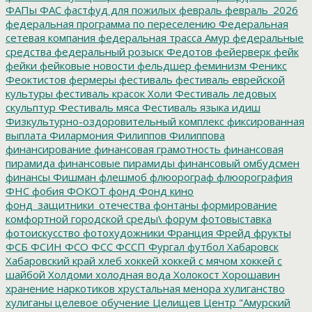
ФАПы
ФАС
фастфуд для пожилых
февраль
февраль_2026
федеральная программа по переселению
Федеральная
сетевая компания
федеральная трасса Амур
федеральные
средства
федеральный розыск
Федотов
фейерверк
фейк
фейки
фейковые новости
фельдшер
феминизм
Феникс
Феоктистов
фермеры
фестиваль
фестиваль еврейской
культуры
фестиваль красок Холи
Фестиваль ледовых
скульптур
Фестиваль мяса
Фестиваль языка идиш
Физкультурно-оздоровительный комплекс
фиксированная
выплата
Филармония
Филиппов
Филиппова
финансирование
финансовая грамотность
финансовая
пирамида
финансовые пирамиды
финансовый омбудсмен
финансы
Фишман
флешмоб
флюорограф
флюорография
ФНС
фобия
ФОКОТ
фонд
Фонд кино
фонд_защитники_отечества
фонтаны
формирование
комфортной городской среды\
форум
фотовыставка
фотоискусство
фотохудожники
Франция
Фрейд
фрукты
ФСБ
ФСИН
ФСО
ФСС
ФССП
Фургал
футбол
Хабаровск
Хабаровский край
хлеб
хоккей
хоккей с мячом
хоккей с
шайбой
Холдоми
холодная вода
Холокост
Хорошавин
хранение наркотиков
хрустальная менора
хулиганство
хулиганы
целевое обучение
Целищев
Центр "Амурский