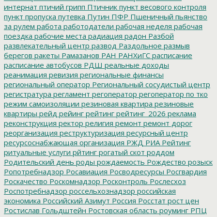
интернат
птичий грипп
Птичник
пункт весового контроля
пункт пропуска
путевка
Путин
ПФР
Пшеничный
пьянство
за рулем
работа
работодатели
рабочая неделя
рабочая
поездка
рабочие места
радиация
радон
Разбой
развлекательный центр
развод
Раздольное
размыв
берегов
ракеты
Рамазанов
РАН
РАНХиГС
расписание
расписание автобусов
РДШ
реальные доходы
реанимация
ревизия
региональные финансы
региональный оператор
Региональный сосудистый центр
регистратура
регламент
регоператор
регоператор по тко
режим самоизоляции
резиновая квартира
резиновые
квартиры
рейд
рейинг
рейтинг
рейтинг_2026
реклама
реконструкция
ректор
религия
ремонт
ремонт дорог
реорганизация
реструктуризация
ресурсный центр
ресурсоснабжающая организация
РЖД
РИА Рейтинг
ритуальные услуги
рйтинг
рогатый скот
роддом
Родительский день
роды
рождаемость
Рождество
розыск
Ропотребнадзор
Росавиация
Росводресурсы
Росгвардия
Роскачество
Роскомнадзор
Росконтроль
Рослесхоз
Роспотребнадзор
россельхознадзор
российская
экономика
Российский Азимут
Россия
Росстат
рост цен
Ростислав Гольдштейн
Ростовская область
роуминг
РПЦ