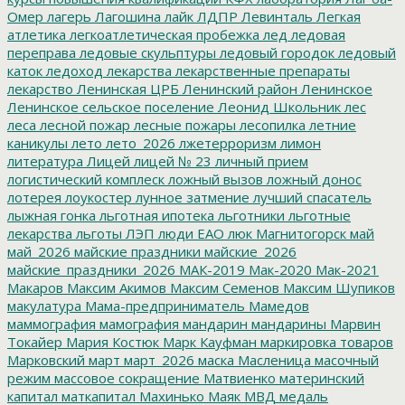
Омер
лагерь
Лагошина
лайк
ЛДПР
Левинталь
Легкая
атлетика
легкоатлетическая пробежка
лед
ледовая
переправа
ледовые скульптуры
ледовый городок
ледовый
каток
ледоход
лекарства
лекарственные препараты
лекарство
Ленинская ЦРБ
Ленинский район
Ленинское
Ленинское сельское поселение
Леонид Школьник
лес
леса
лесной пожар
лесные пожары
лесопилка
летние
каникулы
лето
лето_2026
лжетерроризм
лимон
литература
Лицей
лицей № 23
личный прием
логистический комплеск
ложный вызов
ложный донос
лотерея
лоукостер
лунное затмение
лучший спасатель
лыжная гонка
льготная ипотека
льготники
льготные
лекарства
льготы
ЛЭП
люди ЕАО
люк
Магнитогорск
май
май_2026
майские праздники
майские_2026
майские_праздники_2026
МАК-2019
Мак-2020
Мак-2021
Макаров
Максим Акимов
Максим Семенов
Максим Шупиков
макулатура
Мама-предприниматель
Мамедов
маммография
мамография
мандарин
мандарины
Марвин
Токайер
Мария Костюк
Марк Кауфман
маркировка товаров
Марковский
март
март_2026
маска
Масленица
масочный
режим
массовое сокращение
Матвиенко
материнский
капитал
маткапитал
Махинько
Маяк
МВД
медаль