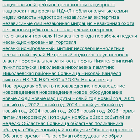
национальный рейтинг тревожности
наципроект
нацпроект
нацпроекты
НДФЛ
неблагополучные семьи
недвижимость
недострои
независимая экспертиза
независимые сми
незаконная миграция
незаконная охота
незаконная рубка
незаконная_реклама
некролог
нелегальная торговля
Немаев
непогода
нерабочая неделя
несанкционированная_торговля
несанкционированный_митинг
несовершеннолетние
несчастный случай
Нетрезвый водитель
неуважение к
власти
неформальная занятость
нефть
Нижнеленинский
пункт пропуска
Николаевка
николаевка_памятник
Николаевская районная больница
Николай Канделя
никотин
НК РФ
НКО
НКО «РОКР»
Новая звезда
Новгородская область
нововвведение
нововведение
нововведениея
нововведения
новое_оборудование
новые люди
новые маршруты
Новый год
новый год_2021
новый год_2022
новый год_2024
новый учебный год
новый_год_2024
новый_год_2025
новый_год_2026
нормы
питания
норовирус
Нотр-Дам
ноябрь
обзор событий за
неделю
Областная больница
областная поликлиника
облздрав
Облученский район
облучье
Облэнергоремонт
Облэнергоремонт Плюс
обман
оборудование
образ