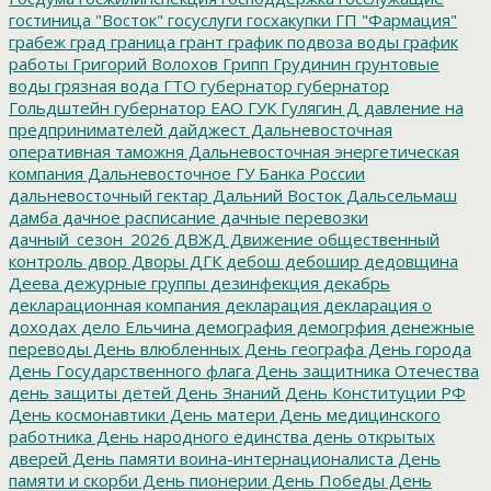
гостиница "Восток"
госуслуги
госхакупки
ГП "Фармация"
грабеж
град
граница
грант
график подвоза воды
график
работы
Григорий Волохов
Грипп
Грудинин
грунтовые
воды
грязная вода
ГТО
губернатор
губернатор
Гольдштейн
губернатор ЕАО
ГУК
Гулягин
Д
давление на
предпринимателей
дайджест
Дальневосточная
оперативная таможня
Дальневосточная энергетическая
компания
Дальневосточное ГУ Банка России
дальневосточный гектар
Дальний Восток
Дальсельмаш
дамба
дачное расписание
дачные перевозки
дачный_сезон_2026
ДВЖД
Движение общественный
контроль
двор
Дворы
ДГК
дебош
дебошир
дедовщина
Деева
дежурные группы
дезинфекция
декабрь
декларационная компания
декларация
декларация о
доходах
дело Ельчина
демография
демогрфия
денежные
переводы
День влюбленных
День географа
День города
День Государственного флага
День защитника Отечества
день защиты детей
День Знаний
День Конституции РФ
День космонавтики
День матери
День медицинского
работника
День народного единства
день открытых
дверей
День памяти воина-интернационалиста
День
памяти и скорби
День пионерии
День Победы
День