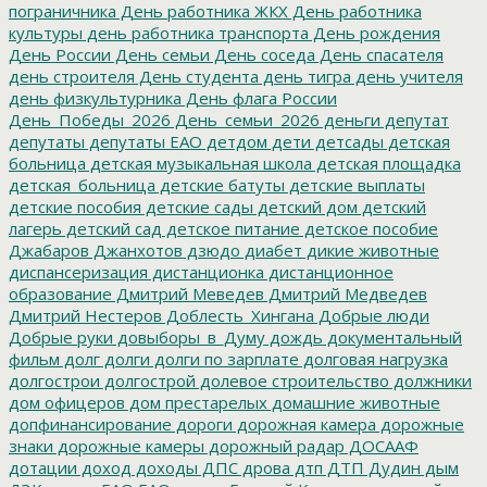
пограничника
День работника ЖКХ
День работника
культуры
день работника транспорта
День рождения
День России
День семьи
День соседа
День спасателя
день строителя
День студента
день тигра
день учителя
день физкультурника
День флага России
День_Победы_2026
День_семьи_2026
деньги
депутат
депутаты
депутаты ЕАО
детдом
дети
детсады
детская
больница
детская музыкальная школа
детская площадка
детская_больница
детские батуты
детские выплаты
детские пособия
детские сады
детский дом
детский
лагерь
детский сад
детское питание
детское пособие
Джабаров
Джанхотов
дзюдо
диабет
дикие животные
диспансеризация
дистанционка
дистанционное
образование
Дмитрий Меведев
Дмитрий Медведев
Дмитрий Нестеров
Доблесть_Хингана
Добрые люди
Добрые руки
довыборы_в_Думу
дождь
документальный
фильм
долг
долги
долги по зарплате
долговая нагрузка
долгострои
долгострой
долевое строительство
должники
дом офицеров
дом престарелых
домашние животные
допфинансирование
дороги
дорожная камера
дорожные
знаки
дорожные камеры
дорожный радар
ДОСААФ
дотации
доход
доходы
ДПС
дрова
дтп
ДТП
Дудин
дым