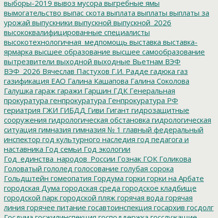
выборы-2019
вывоз мусора
выгребные ямы
вымогательство
выпас скота
выплата
выплаты
выплаты за
урожай
выпускники
выпускной
выпускной_2026
высококвалифицированные специалисты
высокотехнологичная_медпомощь
выставка
выставка-
ярмарка
высшее образование
высшее самообразование
вытрезвители
выходной
выходные
Вьетнам
ВЭФ
ВЭФ_2026
Вячеслав Пастухов
Г.И. Радде
гадюка
газ
газификация ЕАО
Галина Кашапова
Галина Соколова
Галушка
гараж
гаражи
Гаршин
ГДК
Генеральная
прокуратура
генпрокуратура
Генпрокуратура РФ
гериатрия
ГЖИ
ГИБДД
Гиви
Гигант
гидрозащитные
сооружения
гидрологическая обстановка
гидрологическая
ситуация
гимназия
гимназия № 1
главный федеральный
инспектор
год культурного наследия
год педагога и
наставника
Год семьи
Год экологии
Год_единства_народов_России
Гознак
ГОК
Голикова
Головатый
гололед
голосование
голубая сорока
Гольдштейн
гомеопатия
Гордума
горки
горки на Арбате
городская Дума
городская среда
городское кладбище
городской парк
городской пляж
горячая вода
горячая
линия
горячее питание
госавтоинспекция
госархив
госдолг
Госдума
госжилинспекция
господдержка
госслужащие