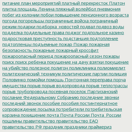
питание
план мероприятий
платный перекресток
Платон
плитка
площадь Ленина
пляжный волейбол
пневмония
побег из колонии
побои
повышение пенсионного возраста
погода
погорельцы
пограничные войска
пограничный
режим
подарки
подборка_новостей
подвал
подвоз воды
подделка
поддельные права
поджог
подпольное казино
подростковая преступность
подстанция
подтопление
подтопленцы
подъемные
пожар
Пожар
пожарная
безопасность
пожарные
пожарный кроссфит
пожароопасный период
пожароопасный сезон
пожары
поиск
поиск ребенка
покушение на дачу взятки
покушение
на убийство
полезное
полигон
поликлиника
полиомиелит
политехнический техникум
политические партии
полиция
Половинко
помойки
помощь
Понтонная переправа
порча
имущества
порыв
порыв водопровода
порыв теплотрассы
порыв трубопровода
посевная
поселок Партизанский
послание Федеральному Собранию
последние звонки
последний звонок
пособие
пособия
постинтернатное
сопровождение
посылка
потребители
потребительская
корзина
похищение
почта
Почта России
Почта_России
пошлины
правительство
правительство ЕАО
правительство РФ
праздник
праздники
праймериз