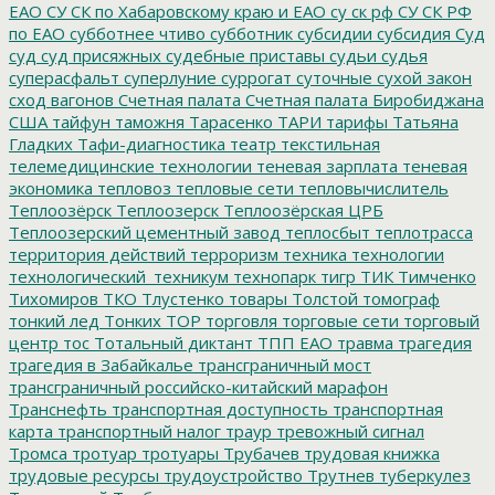
ЕАО
СУ СК по Хабаровскому краю и ЕАО
су ск рф
СУ СК РФ
по ЕАО
субботнее чтиво
субботник
субсидии
субсидия
Суд
суд
суд присяжных
судебные приставы
судьи
судья
суперасфальт
суперлуние
суррогат
суточные
сухой закон
сход вагонов
Счетная палата
Счетная палата Биробиджана
США
тайфун
таможня
Тарасенко
ТАРИ
тарифы
Татьяна
Гладких
Тафи-диагностика
театр
текстильная
телемедицинские технологии
теневая зарплата
теневая
экономика
тепловоз
тепловые сети
тепловычислитель
Теплоозёрск
Теплоозерск
Теплоозёрская ЦРБ
Теплоозерский цементный завод
теплосбыт
теплотрасса
территория действий
терроризм
техника
технологии
технологический_техникум
технопарк
тигр
ТИК
Тимченко
Тихомиров
ТКО
Тлустенко
товары
Толстой
томограф
тонкий лед
Тонких
ТОР
торговля
торговые сети
торговый
центр
тос
Тотальный диктант
ТПП ЕАО
травма
трагедия
трагедия в Забайкалье
трансграничный мост
трансграничный российско-китайский марафон
Транснефть
транспортная доступность
транспортная
карта
транспортный налог
траур
тревожный сигнал
Тромса
тротуар
тротуары
Трубачев
трудовая книжка
трудовые ресурсы
трудоустройство
Трутнев
туберкулез