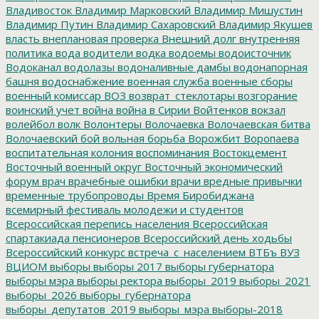
Владивосток
Владимир Марковский
Владимир Мишустин
Владимир Путин
Владимир Сахаровский
Владимир Якушев
власть
внеплановая проверка
Внешний долг
внутренняя
политика
вода
водители
водка
водоемы
водоисточник
Водоканал
водолазы
водоналивные дамбы
водонапорная
башня
водоснабжение
военная служба
военные сборы
военный комиссар
ВОЗ
возврат_стеклотары
возгорание
воинский учет
война
война в Сирии
Войтенков
вокзал
волейбол
волк
Волонтеры
Волочаевка
Волочаевская битва
Волочаевский бой
вольная борьба
Ворожбит
Воропаева
воспитательная колония
воспоминания
Востокцемент
Восточный военный округ
Восточный экономический
форум
врач
врачебные ошибки
врачи
вредные привычки
временные трубопроводы
Время Биробиджана
всемирный фестиваль молодежи и студентов
Всероссийская перепись населения
Всероссийская
спартакиада пенсионеров
Всероссийский день ходьбы
Всероссийский конкурс
встреча_с_населением
ВТБъ
ВУЗ
ВЦИОМ
выборы
выборы 2017
выборы губернатора
выборы мэра
выборы ректора
выборы_2019
выборы_2021
выборы_2026
выборы_губернатора
выборы_депутатов_2019
выборы_мэра
выборы-2018