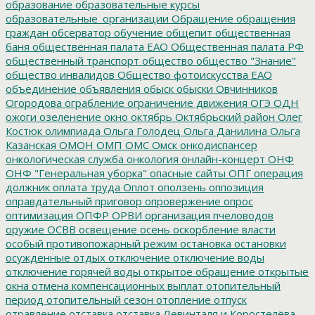
образование
образовательные курсы
образовательные_организации
Обращение
обращения
граждан
обсерватор
обучение
общепит
общественная
баня
общественная палата ЕАО
Общественная палата РФ
общественный транспорт
общество
общество "Знание"
общество инвалидов
Общество фотоискусства ЕАО
объединение
объявления
обыск
обыски
Овчинников
Огородова
ограбление
ограничение движения
ОГЭ
ОДН
ожоги
озеленение
окно
октябрь
Октябрьский район
Олег
Костюк
олимпиада
Ольга Голодец
Ольга Данилина
Ольга
Казанская
ОМОН
ОМП
ОМС
Омск
онкодиспансер
онкологическая служба
онкология
онлайн-концерт
ОНФ
ОНФ "Генеральная уборка"
опасные сайты
ОПГ
операция
должник
оплата труда
Оплот
оползень
оппозиция
оправдательный приговор
опровержение
опрос
оптимизация
ОПФР
ОРВИ
организация пчеловодов
оружие
ОСВВ
освещение
осень
оскорбление власти
особый противопожарный режим
остановка
остановки
осужденные
отдых
отключение
отключение воды
отключение горячей воды
открытое обращение
открытые
окна
отмена компенсационных выплат
отопительный
период
отопительный сезон
отопление
отпуск
отравление
отставка
отставка Левинталя и Коростелёва