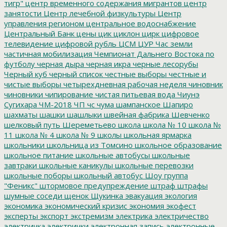
тигр"
центр временного содержания мигрантов
центр
занятости
Центр лечебной физкультуры
Центр
управления регионом
центральное водоснабжение
Центральный Банк
цены
цик
циклон
цирк
цифровое
телевидение
цифровой рубль
ЦСМ
ЦУР
Час земли
частичная мобилизация
Чемпионат Дальнего Востока по
футболу
черная дыра
черная икра
черные лесорубы
Черный куб
черный список
честные выборы
честные и
чистые выборы
четырехдневная рабочая неделя
чиновник
чиновники
чипирование
чистая питьевая вода
Чиунэ
Сугихара
ЧМ-2018
ЧП
чс
чума
шампанское
Шапиро
шахматы
шашки
шашлыки
швейная фабрика
Шевченко
шелковый путь
Шереметьево
школа
школа № 10
школа №
11
школа № 4
школа № 9
школы
школьная ярмарка
школьники
школьница из Томсино
школьное образование
школьное питание
школьные автобусы
школьные
завтраки
школьные каникулы
школьные перевозки
школьные поборы
школьный автобус
Шоу группа
"Феникс"
штормовое предупреждение
штраф
штрафы
шумные соседи
щенок
Щукинка
эвакуация
экология
экономика
экономический кризис
экономия
экофест
эксперты
экспорт
экстремизм
электрика
электричество
электричка
электрички
электронная запись
электронные