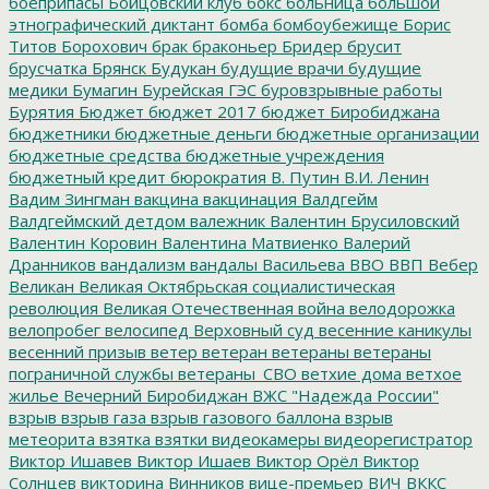
боеприпасы
Бойцовский клуб
бокс
больница
большой
этнографический диктант
бомба
бомбоубежище
Борис
Титов
Борохович
брак
браконьер
Бридер
брусит
брусчатка
Брянск
Будукан
будущие врачи
будущие
медики
Бумагин
Бурейская ГЭС
буровзрывные работы
Бурятия
Бюджет
бюджет 2017
бюджет Биробиджана
бюджетники
бюджетные деньги
бюджетные организации
бюджетные средства
бюджетные учреждения
бюджетный кредит
бюрократия
В. Путин
В.И. Ленин
Вадим Зингман
вакцина
вакцинация
Валдгейм
Валдгеймский детдом
валежник
Валентин Брусиловский
Валентин Коровин
Валентина Матвиенко
Валерий
Дранников
вандализм
вандалы
Васильева
ВВО
ВВП
Вебер
Великан
Великая Октябрьская социалистическая
революция
Великая Отечественная война
велодорожка
велопробег
велосипед
Верховный суд
весенние каникулы
весенний призыв
ветер
ветеран
ветераны
ветераны
пограничной службы
ветераны_СВО
ветхие дома
ветхое
жилье
Вечерний Биробиджан
ВЖС "Надежда России"
взрыв
взрыв газа
взрыв газового баллона
взрыв
метеорита
взятка
взятки
видеокамеры
видеорегистратор
Виктор Ишавев
Виктор Ишаев
Виктор Орёл
Виктор
Солнцев
викторина
Винников
вице-премьер
ВИЧ
ВККС