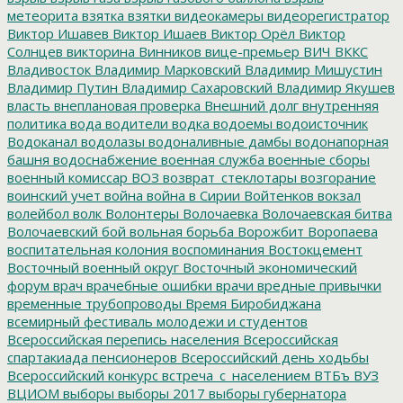
метеорита
взятка
взятки
видеокамеры
видеорегистратор
Виктор Ишавев
Виктор Ишаев
Виктор Орёл
Виктор
Солнцев
викторина
Винников
вице-премьер
ВИЧ
ВККС
Владивосток
Владимир Марковский
Владимир Мишустин
Владимир Путин
Владимир Сахаровский
Владимир Якушев
власть
внеплановая проверка
Внешний долг
внутренняя
политика
вода
водители
водка
водоемы
водоисточник
Водоканал
водолазы
водоналивные дамбы
водонапорная
башня
водоснабжение
военная служба
военные сборы
военный комиссар
ВОЗ
возврат_стеклотары
возгорание
воинский учет
война
война в Сирии
Войтенков
вокзал
волейбол
волк
Волонтеры
Волочаевка
Волочаевская битва
Волочаевский бой
вольная борьба
Ворожбит
Воропаева
воспитательная колония
воспоминания
Востокцемент
Восточный военный округ
Восточный экономический
форум
врач
врачебные ошибки
врачи
вредные привычки
временные трубопроводы
Время Биробиджана
всемирный фестиваль молодежи и студентов
Всероссийская перепись населения
Всероссийская
спартакиада пенсионеров
Всероссийский день ходьбы
Всероссийский конкурс
встреча_с_населением
ВТБъ
ВУЗ
ВЦИОМ
выборы
выборы 2017
выборы губернатора