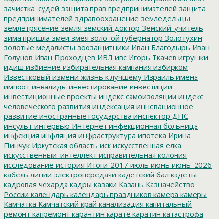
зачистка_судей
защита прав предпринимателей
защита
предпринимателей
здравоохранение
земледельцы
землетрясение
земля
земский доктор
Земский_учитель
зима пришла
змеи
змея
золотой губернатор
Золотухин
золотые медалисты
зоозащитники
Иван Благодырь
Иван
Голунов
Иван Проходцев
ИВЛ
ивс
Игорь Ткачев
игрушки
идиш
избиение
избирательная кампания
избирком
Известковый
измени жизнь к лучшему
Израиль
имена
импорт
инвалиды
инвестирование
инвестиции
инвестиционные проекты
индекс самоизоляции
индекс
человеческого развития
индексация
инновационное
развитие
иностранные государства
инспектор ДПС
инсульт
интервью
Интернет
инфекционная больница
инфекция
инфляция
инфраструктура
ипотека
Ирина
Пинчук
Иркутская область
иск
искусственная елка
искусственный_интеллект
исправительная колония
исследование
история
Итоги-2017
июль
июнь
июнь_2026
кабель линии электропередачи
кадетский бал
кадеты
кадровая чехарда
кадры
казаки
Казань
Казначейство
России
календарь
календарь праздников
камера
камеры
Камчатка
Камчатский край
канализация
капитальный
ремонт
капремонт
карантин
карате
каратин
катастрофа