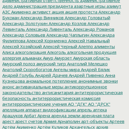
административная ответственность
административное
дело
администрация президента
азартные игры
азимут
АЗС
Акименко
активист
акция
акция протеста
Александр
Буксман
Александр Винников
Александр Головатый
Александр Золотухин
Александр Козлов
Александр
Левинталь
Александр Ливенталь
Александр Романов
Александр Соловьев
Александр Чаплыгин
Александра
Филиппова
Алексей Корниенко
Алексей Навальный
Алексей Хозяйский
Алексей Черный
Алеппо
алименты
Алиса
алкоголизация
Алкоголь
алкогольная продукция
аллергия
альманах
Амур
Амурзет
Амурская область
Амурский полоз
амурский тигр
Анатолий Мелешко
Анатолий Скоробогатов
Ангелы мира
Андрей Бялик
Андрей Голубь
Андрей Драчев
Андрей Пивенко
Анна
Кузнецова
аномальное потепление
анонимные звонки
анонс
антивандальные меры
антикоррупционное
законодательство
антисанитария
антитеррористическая
безопасность
антитеррористическая комиссия
антитеррористические учения
АО "ДГК"
АО "ДРСК"
апелляция
аппарат видеофиксации
апрель
аптека
Арашуков
Арбат
Арена
аренда земли
арендная плата
арест
арест счетов
Армия
Арнаполин
арт-объекты
Артеев
Артём Акименко
Артём Куликов
Архангельск
архив