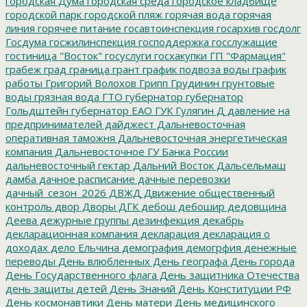
городская Дума
городская среда
городское кладбище
городской парк
городской пляж
горячая вода
горячая
линия
горячее питание
госавтоинспекция
госархив
госдолг
Госдума
госжилинспекция
господдержка
госслужащие
гостиница "Восток"
госуслуги
госхакупки
ГП "Фармация"
грабеж
град
граница
грант
график подвоза воды
график
работы
Григорий Волохов
Грипп
Грудинин
грунтовые
воды
грязная вода
ГТО
губернатор
губернатор
Гольдштейн
губернатор ЕАО
ГУК
Гулягин
Д
давление на
предпринимателей
дайджест
Дальневосточная
оперативная таможня
Дальневосточная энергетическая
компания
Дальневосточное ГУ Банка России
дальневосточный гектар
Дальний Восток
Дальсельмаш
дамба
дачное расписание
дачные перевозки
дачный_сезон_2026
ДВЖД
Движение общественный
контроль
двор
Дворы
ДГК
дебош
дебошир
дедовщина
Деева
дежурные группы
дезинфекция
декабрь
декларационная компания
декларация
декларация о
доходах
дело Ельчина
демография
демогрфия
денежные
переводы
День влюбленных
День географа
День города
День Государственного флага
День защитника Отечества
день защиты детей
День Знаний
День Конституции РФ
День космонавтики
День матери
День медицинского