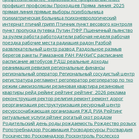
профицит
профсоюзы
Проходцев
Пряма_линия_2025
прямая линия
прямые выборы
психбольница
психиатрическая больница
психоневрологический
интернат
птичий грипп
Птичник
пункт весового контроля
пункт пропуска
путевка
Путин
ПФР
Пшеничный
пьянство
за рулем
работа
работодатели
рабочая неделя
рабочая
поездка
рабочие места
радиация
радон
Разбой
развлекательный центр
развод
Раздольное
размыв
берегов
ракеты
Рамазанов
РАН
РАНХиГС
расписание
расписание автобусов
РДШ
реальные доходы
реанимация
ревизия
региональные финансы
региональный оператор
Региональный сосудистый центр
регистратура
регламент
регоператор
регоператор по тко
режим самоизоляции
резиновая квартира
резиновые
квартиры
рейд
рейинг
рейтинг
рейтинг_2026
реклама
реконструкция
ректор
религия
ремонт
ремонт дорог
реорганизация
реструктуризация
ресурсный центр
ресурсоснабжающая организация
РЖД
РИА Рейтинг
ритуальные услуги
рйтинг
рогатый скот
роддом
Родительский день
роды
рождаемость
Рождество
розыск
Ропотребнадзор
Росавиация
Росводресурсы
Росгвардия
Роскачество
Роскомнадзор
Росконтроль
Рослесхоз