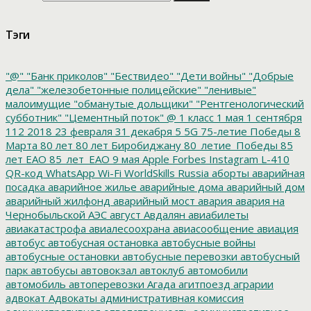
Тэги
"@"
"Банк приколов"
"Бествидео"
"Дети войны"
"Добрые
дела"
"железобетонные полицейские"
"ленивые"
малоимущие
"обманутые дольщики"
"Рентгенологический
субботник"
"Цементный поток"
@
1 класс
1 мая
1 сентября
112
2018
23 февраля
31 декабря
5
5G
75-летие Победы
8
Марта
80 лет
80 лет Биробиджану
80_летие_Победы
85
лет ЕАО
85_лет_ЕАО
9 мая
Apple
Forbes
Instagram
L-410
QR-код
WhatsApp
Wi-Fi
WorldSkills Russia
аборты
аварийная
посадка
аварийное жилье
аварийные дома
аварийный дом
аварийный жилфонд
аварийный мост
авария
авария на
Чернобыльской АЭС
август
Авдалян
авиабилеты
авиакатастрофа
авиалесоохрана
авиасообщение
авиация
автобус
автобусная остановка
автобусные войны
автобусные остановки
автобусные перевозки
автобусный
парк
автобусы
автовокзал
автоклуб
автомобили
автомобиль
автоперевозки
Агада
агитпоезд
аграрии
адвокат
Адвокаты
административная комиссия