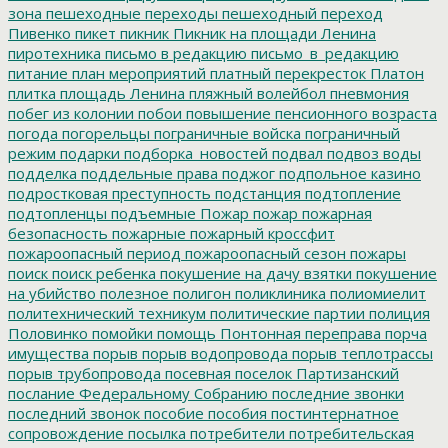
зона
пешеходные переходы
пешеходный переход
Пивенко
пикет
пикник
Пикник на площади Ленина
пиротехника
письмо в редакцию
письмо_в_редакцию
питание
план мероприятий
платный перекресток
Платон
плитка
площадь Ленина
пляжный волейбол
пневмония
побег из колонии
побои
повышение пенсионного возраста
погода
погорельцы
пограничные войска
пограничный
режим
подарки
подборка_новостей
подвал
подвоз воды
подделка
поддельные права
поджог
подпольное казино
подростковая преступность
подстанция
подтопление
подтопленцы
подъемные
Пожар
пожар
пожарная
безопасность
пожарные
пожарный кроссфит
пожароопасный период
пожароопасный сезон
пожары
поиск
поиск ребенка
покушение на дачу взятки
покушение
на убийство
полезное
полигон
поликлиника
полиомиелит
политехнический техникум
политические партии
полиция
Половинко
помойки
помощь
Понтонная переправа
порча
имущества
порыв
порыв водопровода
порыв теплотрассы
порыв трубопровода
посевная
поселок Партизанский
послание Федеральному Собранию
последние звонки
последний звонок
пособие
пособия
постинтернатное
сопровождение
посылка
потребители
потребительская