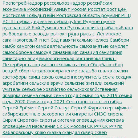
Роспотребнадзор
россельхознадзор
российская
экономика
Российский Азимут
Россия
Росстат
рост цен
Ростислав Гольдштейн
Ростовская область
роуминг
РПЦ
РСПП
рубка деревьев
рубли
рубль
Рудное
ружье
рукопашный бой
Румянцева
Русская поляна
рыба
рыбалка
рыбоводные заводы
рынок труда
рысь
с. Ленинское
сага_налоговый_гнет
Сад памяти
сальмонеллез
Самбери
самбо
самогон
самодеятельность
самозанятые
самолет
самооборона
самосуд
санавиация
санация
санитария
санитарно-эпидемиологическая обстанвока
Санкт-
Петербург
санкции
сантехника
сатира
Сбербанк
сбор
вещей
сбор на здравоохранение
свадьба
свалка
свалки
светофоры
свищ
связь
священнослужитель
секта
секция
акробатики
сельские врачи
сельские жители
сельский
учитель
сельское хозяйство
сельскохозяйственная
ярмарка
семена
семья
семья года
Семья года-2019
семья
года-2020
Семья года-2021
Сенаторы
сено
сентябрь
Сергей Ерёмин
Сергей Солтус
Сергей Фургал
сертификат
сибиреязвенные захоронения
сигареты
СИЗО
сирена
Сирия
Сироткин
сироты
система оповещения
система
оповещения населения
СК
СК России
СК РФ
СК РФ по
Хабаровскому краю
сказка
скандал
сквер
сквер