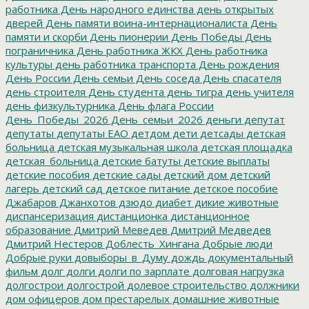
работника
День народного единства
день открытых
дверей
День памяти воина-интернационалиста
День
памяти и скорби
День пионерии
День Победы
День
пограничника
День работника ЖКХ
День работника
культуры
день работника транспорта
День рождения
День России
День семьи
День соседа
День спасателя
день строителя
День студента
день тигра
день учителя
день физкультурника
День флага России
День_Победы_2026
День_семьи_2026
деньги
депутат
депутаты
депутаты ЕАО
детдом
дети
детсады
детская
больница
детская музыкальная школа
детская площадка
детская_больница
детские батуты
детские выплаты
детские пособия
детские сады
детский дом
детский
лагерь
детский сад
детское питание
детское пособие
Джабаров
Джанхотов
дзюдо
диабет
дикие животные
диспансеризация
дистанционка
дистанционное
образование
Дмитрий Меведев
Дмитрий Медведев
Дмитрий Нестеров
Доблесть_Хингана
Добрые люди
Добрые руки
довыборы_в_Думу
дождь
документальный
фильм
долг
долги
долги по зарплате
долговая нагрузка
долгострои
долгострой
долевое строительство
должники
дом офицеров
дом престарелых
домашние животные