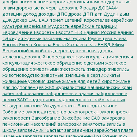
допфинансирование
дороги
дорожная камера
дорожные
знаки
дорожные камеры
дорожный радар
ДОСААФ
дотации
доход
доходы
ДПС
дрова
ДТП
дтп
Дудин
дым
ДЭК
дюкер
ЕАО
ЕАО_тонет
Евгений Коростелев
еврейская
культура
еврейская_мудрость
еврейские традиции
Евровидение
Евросеть
Еврстат
ЕГЭ
Единая Россия
единая
субсидия
Единый заказчик
Екатерина Румянцева
Елена
Басова
Елена Князева
Елена Хахалева
ель
ЕНВД
Ефим
Вепринский
жалоба
жд переезд
железная дорога
железнодорожный переезд
женская кнсультация
женская
консультация
жестокое обращение с детьми
жестокое
обращение с животными
жестокость
живодер
живопись
животноводство
животные
жилищные сертификаты
жилищные условия
жилье
жилье для детей-сирот
жильё
для подтопленцев
ЖКХ
журналистика
Забайкальский край
забег
заболевание
заброшенные здания
заброшенные
земли
ЗАГС
задержание
задолженность
займ
заказник
Ульдура
заказник Ульдуры
закон
Законодательное
Собрание
законодательство
законопреокт
законопроект
законороект
Заксобрание
Заксобрание ЕАО
заморозка
пенсионных накоплений
заморозки
занятость
запись в
школу
заповедник "Бастак"
заповедники
заработная плата
Заречье
зарплата
зарплаты
заслуженный работник ЖКХ