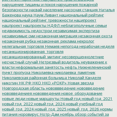
нарушение тишины и покоя
нарушения пожарной
безопасности
насвай
население
насосная станция
Наталья
Баженова
наука
Наум Ливант
национальный рейтинг
национальный рейтинг тревожности
наципроект
нацпроект
нацпроекты
НДФЛ
неблагополучные семьи
недвижимость
недострои
независимая экспертиза
независимые сми
незаконная миграция
незаконная охота
незаконная рубка
незаконная_реклама
некролог
нелегальная торговля
Немаев
непогода
нерабочая неделя
несанкционированная_торговля
несанкционированный_митинг
несовершеннолетние
несчастный случай
Нетрезвый водитель
неуважение к
власти
неформальная занятость
нефть
Нижнеленинский
пункт пропуска
Николаевка
николаевка_памятник
Николаевская районная больница
Николай Канделя
никотин
НК РФ
НКО
НКО «РОКР»
Новая звезда
Новгородская область
нововвведение
нововведение
нововведениея
нововведения
новое_оборудование
новые люди
новые маршруты
Новый год
новый год_2021
новый год_2022
новый год_2024
новый учебный год
новый_год_2024
новый_год_2025
новый_год_2026
нормы
питания
норовирус
Нотр-Дам
ноябрь
обзор событий за