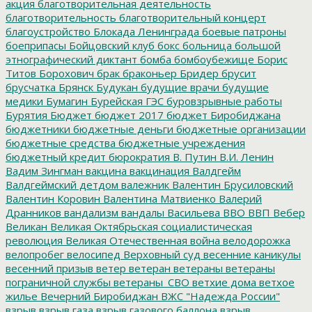
акция
благотворительная деятельность
благотворительность
благотворительный концерт
благоустройство
Блокада Ленинграда
боевые патроны
боеприпасы
Бойцовский клуб
бокс
больница
большой
этнографический диктант
бомба
бомбоубежище
Борис
Титов
Борохович
брак
браконьер
Бридер
брусит
брусчатка
Брянск
Будукан
будущие врачи
будущие
медики
Бумагин
Бурейская ГЭС
буровзрывные работы
Бурятия
Бюджет
бюджет 2017
бюджет Биробиджана
бюджетники
бюджетные деньги
бюджетные организации
бюджетные средства
бюджетные учреждения
бюджетный кредит
бюрократия
В. Путин
В.И. Ленин
Вадим Зингман
вакцина
вакцинация
Валдгейм
Валдгеймский детдом
валежник
Валентин Брусиловский
Валентин Коровин
Валентина Матвиенко
Валерий
Дранников
вандализм
вандалы
Васильева
ВВО
ВВП
Вебер
Великан
Великая Октябрьская социалистическая
революция
Великая Отечественная война
велодорожка
велопробег
велосипед
Верховный суд
весенние каникулы
весенний призыв
ветер
ветеран
ветераны
ветераны
пограничной службы
ветераны_СВО
ветхие дома
ветхое
жилье
Вечерний Биробиджан
ВЖС "Надежда России"
взрыв
взрыв газа
взрыв газового баллона
взрыв