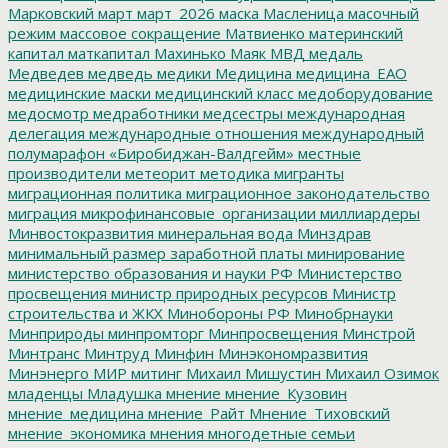
Марковский
март
март_2026
маска
Масленица
масочный
режим
массовое сокращение
Матвиенко
материнский
капитал
маткапитал
Махинько
Маяк
МВД
медаль
Медведев
медведь
медики
Медицина
медицина_ЕАО
медицинские маски
медицинский класс
медоборудование
медосмотр
медработники
медсестры
международная
делегация
международные отношения
международный
полумарафон «Биробиджан-Валдгейм»
местные
производители
метеорит
методика
мигранты
миграционная политика
миграционное законодательство
миграция
микрофинансовые_организации
миллиардеры
Минвостокразвития
минеральная вода
Минздрав
минимальный размер заработной платы
минирование
министерство образования и науки РФ
Министерство
просвещения
министр природных ресурсов
Министр
строительства и ЖКХ
Минобороны РФ
Минобрнауки
Минприроды
минпромторг
Минпросвещения
Минстрой
Минтранс
Минтруд
Минфин
Минэкономразвития
Минэнерго
МИР
митинг
Михаил Мишустин
Михаил Озимок
младенцы
Младушка
мнение
мнение_Кузовин
мнение_медицина
мнение_Райт
Мнение_Тиховский
мнение_экономика
мнения
многодетные семьи