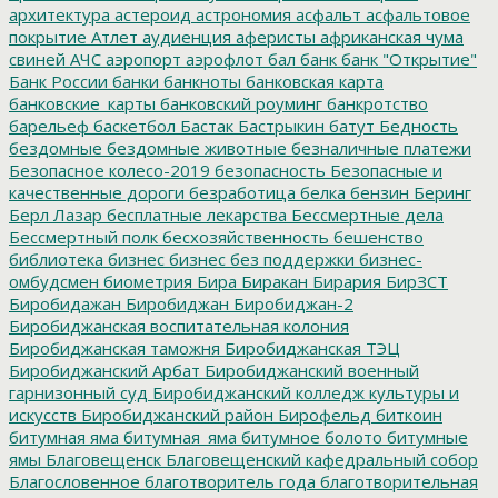
архитектура
астероид
астрономия
асфальт
асфальтовое
покрытие
Атлет
аудиенция
аферисты
африканская чума
свиней
АЧС
аэропорт
аэрофлот
бал
банк
банк "Открытие"
Банк России
банки
банкноты
банковская карта
банковские_карты
банковский роуминг
банкротство
барельеф
баскетбол
Бастак
Бастрыкин
батут
Бедность
бездомные
бездомные животные
безналичные платежи
Безопасное колесо-2019
безопасность
Безопасные и
качественные дороги
безработица
белка
бензин
Беринг
Берл Лазар
бесплатные лекарства
Бессмертные дела
Бессмертный полк
бесхозяйственность
бешенство
библиотека
бизнес
бизнес без поддержки
бизнес-
омбудсмен
биометрия
Бира
Биракан
Бирария
БирЗСТ
Биробидажан
Биробиджан
Биробиджан-2
Биробиджанская воспитательная колония
Биробиджанская таможня
Биробиджанская ТЭЦ
Биробиджанский Арбат
Биробиджанский военный
гарнизонный суд
Биробиджанский колледж культуры и
искусств
Биробиджанский район
Бирофельд
биткоин
битумная яма
битумная_яма
битумное болото
битумные
ямы
Благовещенск
Благовещенский кафедральный собор
Благословенное
благотворитель года
благотворительная