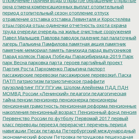
отключение горячей воды
открытое обращение
открытые
окна
отмена компенсационных выплат
отопительный
период
отопительный сезон
отопление
отпуск
отравление
отставка
отставка Левинталя и Коростелёва
отцы города
отцы-одиночки
отчетность
охота
охрана
труда
очереди
очередь на жилье
очистные сооружения
Павел Малышев
Павлова
паводок
падение
пал
палаточный
лагерь
Палькина
Памфилова
памятная акция
памятник
памятник-мемориал
память
панихида
парад выпускников
Парад колясок
Парад Победы
Парасибириада-2019
Парк
парк Весна
парковка
парта_героев
партийный проект
Партия Роста
Пархоменко
Парыгина
паспорт
пассажирские перевозки
пассажирские перевозки\
Пасха
ПАТП
патриотизм
патриотическое граффити
пауэрлифтинг
ПГУ
ПГУ им. Шолом-Алейхема
ПДД
ПДН
МОМВД России «Ленинский»
педагоги
педагогическая
тайна
пенсии
пенсионер
пенсионерка
пенсионеры
пенсионная грамотность
пенсионная реформа
пенсионные
накопления
пенсионный возраст
Пенсионный фонд
пенсия
Первенство России по футболу
Первомай 2017
первый
класс
переводы
переезд
перерасчет
перечень
период
навигации
Песах
петарда
Петербургский международный
экономический форум
Петровка
петрушкова
пешеходная