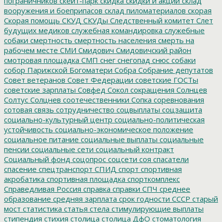
пограничников
скейт-парк
скидка
скидки и акции
склад
вооружения и боеприпасов
склад пиломатериалов
скорая
Скорая помощь
СКУД
СКУДы
Следственный комитет
Слет
будущих медиков
служебная командировка
служебные
собаки
смертность
смертность населения
смерть на
рабочем месте
СМИ
Смидович
Смидовичский район
смотровая площадка
СМП
снег
снегопад
снюс
собаки
собор Парижской Богоматери
Собра
Собрание депутатов
Совет ветеранов
Совет Федерации
советские ГОСТы
советские зарплаты
Совфед
Сокол
сокращения
Солнцев
Солтус
Солцнев
соотечественники
Сопка
соревнования
сотовая связь
сотрудничество
соцвыплаты
соцзащита
социально-культурный центр
социально-политическая
устойчивость
социально-экономическое положение
социальное питание
социальные выплаты
социальные
пенсии
социальные сети
социальный контракт
Социальный фонд
соцопрос
соцсети
соя
спасатели
спасение
спецтранспорт
СПИД
спорт
спортивная
акробатика
спортивная площадка
спорткомплекс
Справедливая Россия
справка
справки
СПЧ
среднее
образование
средняя зарплата
срок годности
СССР
старый
мост
статистика
статья
стела
стимулирующие выплаты
стипендия
стихия
столица
столица ДфО
стоматология