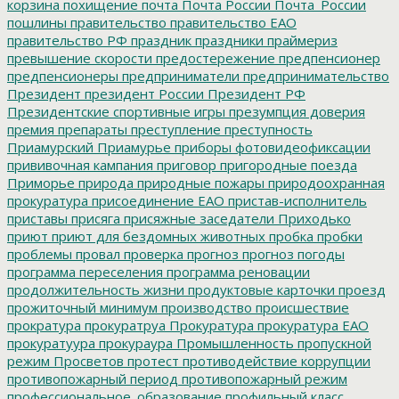
корзина
похищение
почта
Почта России
Почта_России
пошлины
правительство
правительство ЕАО
правительство РФ
праздник
праздники
праймериз
превышение скорости
предостережение
предпенсионер
предпенсионеры
предприниматели
предпринимательство
Президент
президент России
Президент РФ
Президентские спортивные игры
презумпция доверия
премия
препараты
преступление
преступность
Приамурский
Приамурье
приборы фотовидеофиксации
прививочная кампания
приговор
пригородные поезда
Приморье
природа
природные пожары
природоохранная
прокуратура
присоединение ЕАО
пристав-исполнитель
приставы
присяга
присяжные заседатели
Приходько
приют
приют для бездомных животных
пробка
пробки
проблемы
провал
проверка
прогноз
прогноз погоды
программа переселения
программа реновации
продолжительность жизни
продуктовые карточки
проезд
прожиточный минимум
производство
происшествие
прократура
прокуратруа
Прокуратура
прокуратура ЕАО
прокуратуура
прокураура
Промышленность
пропускной
режим
Просветов
протест
противодействие коррупции
противопожарный период
противопожарный режим
профессиональное_образование
профильный класс