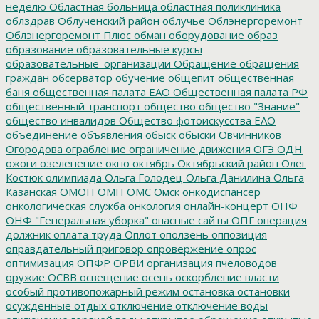
неделю
Областная больница
областная поликлиника
облздрав
Облученский район
облучье
Облэнергоремонт
Облэнергоремонт Плюс
обман
оборудование
образ
образование
образовательные курсы
образовательные_организации
Обращение
обращения
граждан
обсерватор
обучение
общепит
общественная
баня
общественная палата ЕАО
Общественная палата РФ
общественный транспорт
общество
общество "Знание"
общество инвалидов
Общество фотоискусства ЕАО
объединение
объявления
обыск
обыски
Овчинников
Огородова
ограбление
ограничение движения
ОГЭ
ОДН
ожоги
озеленение
окно
октябрь
Октябрьский район
Олег
Костюк
олимпиада
Ольга Голодец
Ольга Данилина
Ольга
Казанская
ОМОН
ОМП
ОМС
Омск
онкодиспансер
онкологическая служба
онкология
онлайн-концерт
ОНФ
ОНФ "Генеральная уборка"
опасные сайты
ОПГ
операция
должник
оплата труда
Оплот
оползень
оппозиция
оправдательный приговор
опровержение
опрос
оптимизация
ОПФР
ОРВИ
организация пчеловодов
оружие
ОСВВ
освещение
осень
оскорбление власти
особый противопожарный режим
остановка
остановки
осужденные
отдых
отключение
отключение воды