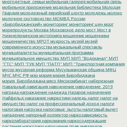
многодетные_семьи
мобильная галерея
мобильная связь
мобильное приложение
модельная библиотека
Молодая
Гвардия
молодежный еврейский центр
молодежь
молоко
молочное скотоводство
МОМВД России
«Биробиджанский»
мониторинг
мониторинг цен
морг
морепродукты
Москва
Московское дело
мост
Мост в
Нижнеленинском
мотопомпа
мошенник
мошенники
мошенничество
МРОТ
мудрость
музей
музей
современного искусства
музыкальный спектакль
муниципалитеты
муниципальная программа
муниципальное имущество
МУП
МУП "Водоканал"
МУП
"ГТС"
МУП "ГУК
МУП "ПАТП"
МУП "Транспортная компания
мусор
мусорная реформа
Мусульманская община
МФЦ
МЧС
МЧС РФ
мэр
мэрия
мэрия Биробиджана
мэрия_Биробиджана
мясо
Мясокомбинат
набережная
Навальный
навигация
наводнение
наводнение_2019
награда
награждение
надежда
Назаров
назначения
Найфельд
наказание
накркотики
наледь
налог
налог на
имущество
налог на профессиональный доход
налоги
налоговая нагрузка
налоговые_льготы
налоговый вычет
нападение
напорный коллектор
наркозависимость
нарколаборатория
наркомания
наркосодержащие
растения
наркотики
нарушение прав инвалидов