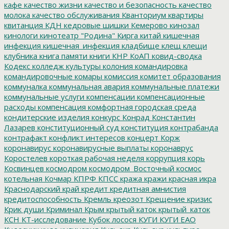
кафе
качество жизни
качество и безопасность
качество
молока
качество обслуживания
Кванториум
квартиры
квитанция
КДН
кедровые шишки
Кемерово
кинозал
кинологи
кинотеатр "Родина"
Кирга
китай
кишечная
инфекция
кишечная_инфекция
кладбище
клещ
клещи
клубника
книга памяти
книги
КНР
КоАП
ковид-сводка
Кодекс
колледж культуры
колония
командировка
командировочные
комары
комиссия
комитет образования
коммуналка
коммунальная авария
коммунальные платежи
коммунальные услуги
компенсации
компенсационные
расходы
компенсация
комфортная городская среда
кондитерские изделия
конкурс
Конрад
Константин
Лазарев
конституционный суд
конституция
контрабанда
контрафакт
конфликт интересов
концерт
Корж
коронавирус
коронавирусные выплаты
коронаврус
Коростелев
короткая рабочая неделя
коррупция
корь
Косвинцев
космодром
космодром_Восточный
космос
котельная
Кочмар
КПРФ
КПСС
кража
кражи
красная икра
Краснодарский край
кредит
кредитная амнистия
кредитоспособность
Кремль
креозот
Крещение
кризис
Крик души
Криминал
Крым
крытый каток
крытый_каток
КСН
КТ-исследование
Кубок лосося
КУГИ
КУГИ ЕАО