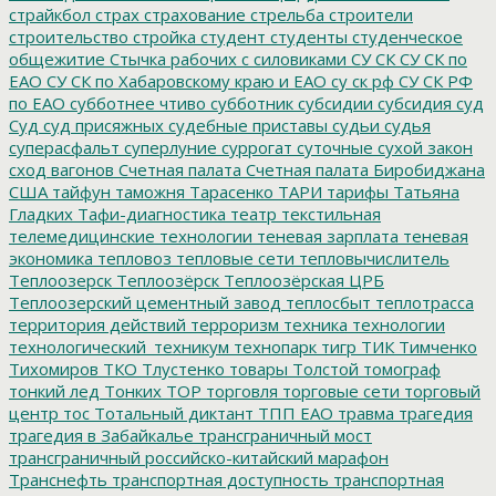
страйкбол
страх
страхование
стрельба
строители
строительство
стройка
студент
студенты
студенческое
общежитие
Стычка рабочих с силовиками
СУ СК
СУ СК по
ЕАО
СУ СК по Хабаровскому краю и ЕАО
су ск рф
СУ СК РФ
по ЕАО
субботнее чтиво
субботник
субсидии
субсидия
суд
Суд
суд присяжных
судебные приставы
судьи
судья
суперасфальт
суперлуние
суррогат
суточные
сухой закон
сход вагонов
Счетная палата
Счетная палата Биробиджана
США
тайфун
таможня
Тарасенко
ТАРИ
тарифы
Татьяна
Гладких
Тафи-диагностика
театр
текстильная
телемедицинские технологии
теневая зарплата
теневая
экономика
тепловоз
тепловые сети
тепловычислитель
Теплоозерск
Теплоозёрск
Теплоозёрская ЦРБ
Теплоозерский цементный завод
теплосбыт
теплотрасса
территория действий
терроризм
техника
технологии
технологический_техникум
технопарк
тигр
ТИК
Тимченко
Тихомиров
ТКО
Тлустенко
товары
Толстой
томограф
тонкий лед
Тонких
ТОР
торговля
торговые сети
торговый
центр
тос
Тотальный диктант
ТПП ЕАО
травма
трагедия
трагедия в Забайкалье
трансграничный мост
трансграничный российско-китайский марафон
Транснефть
транспортная доступность
транспортная