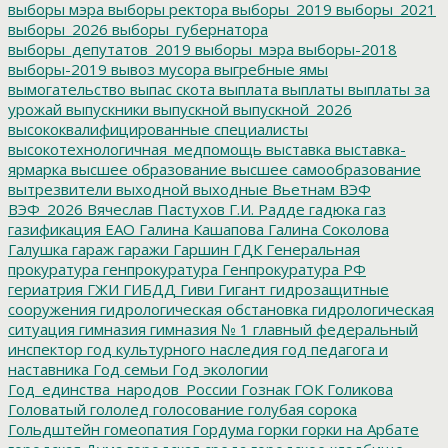
выборы мэра
выборы ректора
выборы_2019
выборы_2021
выборы_2026
выборы_губернатора
выборы_депутатов_2019
выборы_мэра
выборы-2018
выборы-2019
вывоз мусора
выгребные ямы
вымогательство
выпас скота
выплата
выплаты
выплаты за
урожай
выпускники
выпускной
выпускной_2026
высококвалифицированные специалисты
высокотехнологичная_медпомощь
выставка
выставка-
ярмарка
высшее образование
высшее самообразование
вытрезвители
выходной
выходные
Вьетнам
ВЭФ
ВЭФ_2026
Вячеслав Пастухов
Г.И. Радде
гадюка
газ
газификация ЕАО
Галина Кашапова
Галина Соколова
Галушка
гараж
гаражи
Гаршин
ГДК
Генеральная
прокуратура
генпрокуратура
Генпрокуратура РФ
гериатрия
ГЖИ
ГИБДД
Гиви
Гигант
гидрозащитные
сооружения
гидрологическая обстановка
гидрологическая
ситуация
гимназия
гимназия № 1
главный федеральный
инспектор
год культурного наследия
год педагога и
наставника
Год семьи
Год экологии
Год_единства_народов_России
Гознак
ГОК
Голикова
Головатый
гололед
голосование
голубая сорока
Гольдштейн
гомеопатия
Гордума
горки
горки на Арбате