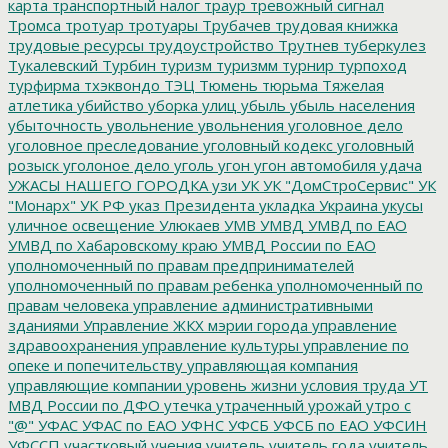
карта
транспортный налог
траур
тревожный сигнал
Тромса
тротуар
тротуары
Трубачев
трудовая книжка
трудовые ресурсы
трудоустройство
Трутнев
туберкулез
Тукалевский
Турбин
туризм
туризмм
турнир
турпоход
турфирма
тхэквондо
ТЭЦ
Тюмень
тюрьма
Тяжелая
атлетика
убийство
уборка улиц
убыль
убыль населения
убыточность
увольнение
увольнения
уголовное дело
уголовное преследование
уголовный кодекс
уголовный
розыск
уголоное дело
уголь
угон
угон автомобиля
удача
УЖАСЫ НАШЕГО ГОРОДКА
узи
УК
УК "ДомСтроСервис"
УК
"Монарх"
УК РФ
указ Президента
укладка
Украина
укусы
уличное освещение
Улюкаев
УМВ
УМВД
УМВД по ЕАО
УМВД по Хабаровскому краю
УМВД России по ЕАО
уполномоченный по правам предпринимателей
уполномоченный по правам ребенка
уполномоченный по
правам человека
управление административными
зданиями
Управление ЖКХ мэрии города
управление
здравоохранения
управление культуры
управление по
опеке и попечительству
управляющая компания
управляющие компании
уровень жизни
условия труда
УТ
МВД России по ДФО
утечка
утраченный урожай
утро с
"@"
УФАС
УФАС по ЕАО
УФНС
УФСБ
УФСБ по ЕАО
УФСИН
УФССП
участковый
учения
учитель
учитель года
учитель