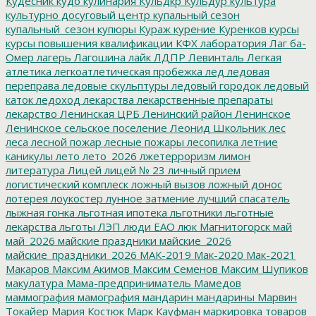
Кудесник
кудо
кулинария
Кульдкр
Кульдур
культура
культурно досуговый центр
купальный сезон
купальный_сезон
купюры
Кураж
курение
Куренков
курсы
курсы повышения квалификации
КФХ
лаборатория
Лаг ба-
Омер
лагерь
Лагошина
лайк
ЛДПР
Левинталь
Легкая
атлетика
легкоатлетическая пробежка
лед
ледовая
переправа
ледовые скульптуры
ледовый городок
ледовый
каток
ледоход
лекарства
лекарственные препараты
лекарство
Ленинская ЦРБ
Ленинский район
Ленинское
Ленинское сельское поселение
Леонид Школьник
лес
леса
лесной пожар
лесные пожары
лесопилка
летние
каникулы
лето
лето_2026
лжетерроризм
лимон
литература
Лицей
лицей № 23
личный прием
логистический комплеск
ложный вызов
ложный донос
лотерея
лоукостер
лунное затмение
лучший спасатель
лыжная гонка
льготная ипотека
льготники
льготные
лекарства
льготы
ЛЭП
люди ЕАО
люк
Магнитогорск
май
май_2026
майские праздники
майские_2026
майские_праздники_2026
МАК-2019
Мак-2020
Мак-2021
Макаров
Максим Акимов
Максим Семенов
Максим Шупиков
макулатура
Мама-предприниматель
Мамедов
маммография
мамография
мандарин
мандарины
Марвин
Токайер
Мария Костюк
Марк Кауфман
маркировка товаров