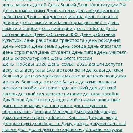
день защиты детей
День Знаний
День Конституции РФ
День космонавтики
День матери
День медицинского
работника
День народного единства
день открытых
дверей
День памяти воина-интернационалиста
День
памяти и скорби
День пионерии
День Победы
День
пограничника
День работника ЖКХ
День работника
культуры
день работника транспорта
День рождения
День России
День семьи
День соседа
День спасателя
день строителя
День студента
день тигра
день учителя
день физкультурника
День флага России
День_Победы_2026
День_семьи_2026
деньги
депутат
депутаты
депутаты ЕАО
детдом
дети
детсады
детская
больница
детская музыкальная школа
детская площадка
детская_больница
детские батуты
детские выплаты
детские пособия
детские сады
детский дом
детский
лагерь
детский сад
детское питание
детское пособие
Джабаров
Джанхотов
дзюдо
диабет
дикие животные
диспансеризация
дистанционка
дистанционное
образование
Дмитрий Меведев
Дмитрий Медведев
Дмитрий Нестеров
Доблесть_Хингана
Добрые люди
Добрые руки
довыборы_в_Думу
дождь
документальный
фильм
долг
долги
долги по зарплате
долговая нагрузка