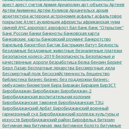
арест
арест счетов
Армия
Арнаполин
арт-объекты
Артеев
Артём Акименко
Артём Куликов
Архангельск
архив
архитектура
астероид
астрономия
асфальт
асфальтовое
покрытие
Атлет
аудиенция
аферисты
африканская чума
свиней
АЧС
аэропорт
аэрофлот
бал
банк
банк "Открытие"
Банк России
банки
банкноты
банковская карта
банковские_карты
банковский роуминг
банкротство
барельеф
баскетбол
Бастак
Бастрыкин
батут
Бедность
бездомные
бездомные животные
безналичные платежи
Безопасное колесо-2019
безопасность
Безопасные и
качественные дороги
безработица
белка
бензин
Беринг
Берл Лазар
бесплатные лекарства
Бессмертные дела
Бессмертный полк
бесхозяйственность
бешенство
библиотека
бизнес
бизнес без поддержки
бизнес-
омбудсмен
биометрия
Бира
Биракан
Бирария
БирЗСТ
Биробидажан
Биробиджан
Биробиджан-2
Биробиджанская воспитательная колония
Биробиджанская таможня
Биробиджанская ТЭЦ
Биробиджанский Арбат
Биробиджанский военный
гарнизонный суд
Биробиджанский колледж культуры и
искусств
Биробиджанский район
Бирофельд
биткоин
битумная яма
битумная_яма
битумное болото
битумные