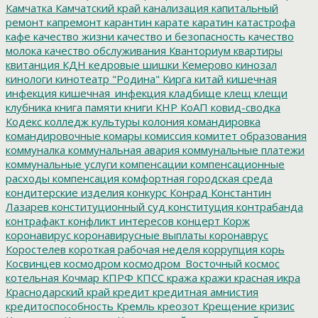
Камчатка
Камчатский край
канализация
капитальный
ремонт
капремонт
карантин
карате
каратин
катастрофа
кафе
качество жизни
качество и безопасность
качество
молока
качество обслуживания
Кванториум
квартиры
квитанция
КДН
кедровые шишки
Кемерово
кинозал
кинологи
кинотеатр "Родина"
Кирга
китай
кишечная
инфекция
кишечная_инфекция
кладбище
клещ
клещи
клубника
книга памяти
книги
КНР
КоАП
ковид-сводка
Кодекс
колледж культуры
колония
командировка
командировочные
комары
комиссия
комитет образования
коммуналка
коммунальная авария
коммунальные платежи
коммунальные услуги
компенсации
компенсационные
расходы
компенсация
комфортная городская среда
кондитерские изделия
конкурс
Конрад
Константин
Лазарев
конституционный суд
конституция
контрабанда
контрафакт
конфликт интересов
концерт
Корж
коронавирус
коронавирусные выплаты
коронаврус
Коростелев
короткая рабочая неделя
коррупция
корь
Косвинцев
космодром
космодром_Восточный
космос
котельная
Кочмар
КПРФ
КПСС
кража
кражи
красная икра
Краснодарский край
кредит
кредитная амнистия
кредитоспособность
Кремль
креозот
Крещение
кризис