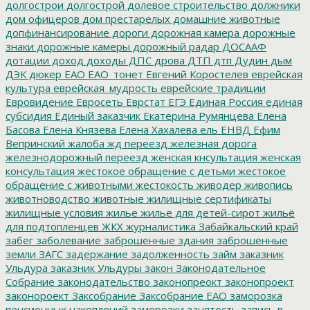
долгострои
долгострой
долевое строительство
должники
дом офицеров
дом престарелых
домашние животные
допфинансирование
дороги
дорожная камера
дорожные
знаки
дорожные камеры
дорожный радар
ДОСААФ
дотации
доход
доходы
ДПС
дрова
ДТП
дтп
Дудин
дым
ДЭК
дюкер
ЕАО
ЕАО_тонет
Евгений Коростелев
еврейская
культура
еврейская_мудрость
еврейские традиции
Евровидение
Евросеть
Еврстат
ЕГЭ
Единая Россия
единая
субсидия
Единый заказчик
Екатерина Румянцева
Елена
Басова
Елена Князева
Елена Хахалева
ель
ЕНВД
Ефим
Вепринский
жалоба
жд переезд
железная дорога
железнодорожный переезд
женская кнсультация
женская
консультация
жестокое обращение с детьми
жестокое
обращение с животными
жестокость
живодер
живопись
животноводство
животные
жилищные сертификаты
жилищные условия
жилье
жилье для детей-сирот
жильё
для подтопленцев
ЖКХ
журналистика
Забайкальский край
забег
заболевание
заброшенные здания
заброшенные
земли
ЗАГС
задержание
задолженность
займ
заказник
Ульдура
заказник Ульдуры
закон
Законодательное
Собрание
законодательство
законопреокт
законопроект
законороект
Заксобрание
Заксобрание ЕАО
заморозка
пенсионных накоплений
заморозки
занятость
запись в