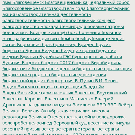
ямы
Благовещенск
Благовещенский кафедральный собор
Благословенное
благотворитель года
благотворительная
акция
благотворительная деятельность
благотворительность
благотворительный концерт
благоустройство
Блокада Ленинграда
боевые патроны
боеприпасы
Бойцовский клуб
бокс
больница
большой
этнографический диктант
бомба
бомбоубежище
Борис
Титов
Борохович
брак
браконьер
Бридер
брусит
брусчатка
Брянск
Будукан
будущие врачи
будущие
медики
Бумагин
Бурейская ГЭС
буровзрывные работы
Бурятия
Бюджет
бюджет 2017
бюджет Биробиджана
бюджетники
бюджетные деньги
бюджетные организации
бюджетные средства
бюджетные учреждения
бюджетный кредит
бюрократия
В. Путин
В.И. Ленин
Вадим Зингман
вакцина
вакцинация
Валдгейм
Валдгеймский детдом
валежник
Валентин Брусиловский
Валентин Коровин
Валентина Матвиенко
Валерий
Дранников
вандализм
вандалы
Васильева
ВВО
ВВП
Вебер
Великан
Великая Октябрьская социалистическая
революция
Великая Отечественная война
велодорожка
велопробег
велосипед
Верховный суд
весенние каникулы
весенний призыв
ветер
ветеран
ветераны
ветераны
пограничной службы
ветераны_СВО
ветхие дома
ветхое