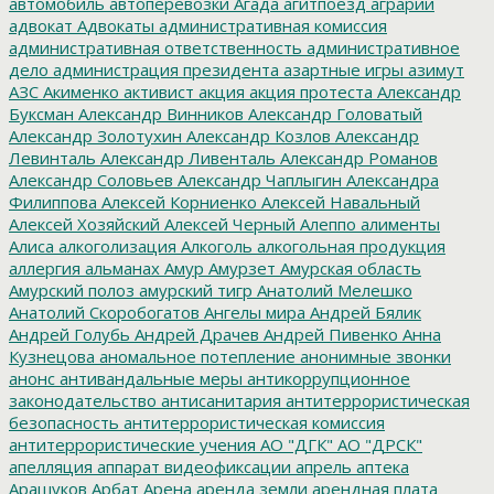
автомобиль
автоперевозки
Агада
агитпоезд
аграрии
адвокат
Адвокаты
административная комиссия
административная ответственность
административное
дело
администрация президента
азартные игры
азимут
АЗС
Акименко
активист
акция
акция протеста
Александр
Буксман
Александр Винников
Александр Головатый
Александр Золотухин
Александр Козлов
Александр
Левинталь
Александр Ливенталь
Александр Романов
Александр Соловьев
Александр Чаплыгин
Александра
Филиппова
Алексей Корниенко
Алексей Навальный
Алексей Хозяйский
Алексей Черный
Алеппо
алименты
Алиса
алкоголизация
Алкоголь
алкогольная продукция
аллергия
альманах
Амур
Амурзет
Амурская область
Амурский полоз
амурский тигр
Анатолий Мелешко
Анатолий Скоробогатов
Ангелы мира
Андрей Бялик
Андрей Голубь
Андрей Драчев
Андрей Пивенко
Анна
Кузнецова
аномальное потепление
анонимные звонки
анонс
антивандальные меры
антикоррупционное
законодательство
антисанитария
антитеррористическая
безопасность
антитеррористическая комиссия
антитеррористические учения
АО "ДГК"
АО "ДРСК"
апелляция
аппарат видеофиксации
апрель
аптека
Арашуков
Арбат
Арена
аренда земли
арендная плата