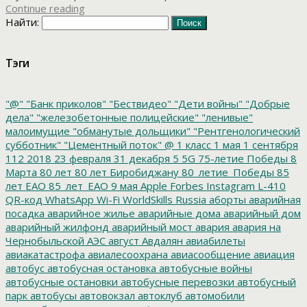
Continue reading
Найти:
Тэги
"@"
"Банк приколов"
"Бествидео"
"Дети войны"
"Добрые
дела"
"железобетонные полицейские"
"ленивые"
малоимущие
"обманутые дольщики"
"Рентгенологический
субботник"
"Цементный поток"
@
1 класс
1 мая
1 сентября
112
2018
23 февраля
31 декабря
5
5G
75-летие Победы
8
Марта
80 лет
80 лет Биробиджану
80_летие_Победы
85
лет ЕАО
85_лет_ЕАО
9 мая
Apple
Forbes
Instagram
L-410
QR-код
WhatsApp
Wi-Fi
WorldSkills Russia
аборты
аварийная
посадка
аварийное жилье
аварийные дома
аварийный дом
аварийный жилфонд
аварийный мост
авария
авария на
Чернобыльской АЭС
август
Авдалян
авиабилеты
авиакатастрофа
авиалесоохрана
авиасообщение
авиация
автобус
автобусная остановка
автобусные войны
автобусные остановки
автобусные перевозки
автобусный
парк
автобусы
автовокзал
автоклуб
автомобили