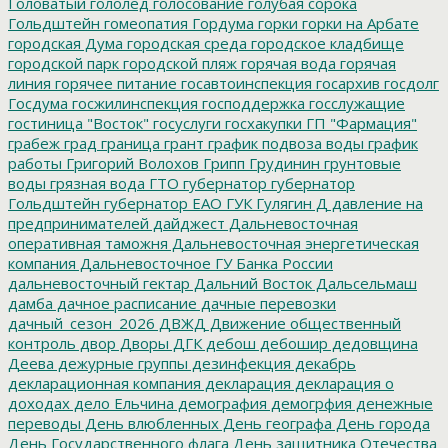
Головатый
гололед
голосование
голубая сорока
Гольдштейн
гомеопатия
Гордума
горки
горки на Арбате
городская Дума
городская среда
городское кладбище
городской парк
городской пляж
горячая вода
горячая
линия
горячее питание
госавтоинспекция
госархив
госдолг
Госдума
госжилинспекция
господдержка
госслужащие
гостиница "Восток"
госуслуги
госхакупки
ГП "Фармация"
грабеж
град
граница
грант
график подвоза воды
график
работы
Григорий Волохов
Грипп
Грудинин
грунтовые
воды
грязная вода
ГТО
губернатор
губернатор
Гольдштейн
губернатор ЕАО
ГУК
Гулягин
Д
давление на
предпринимателей
дайджест
Дальневосточная
оперативная таможня
Дальневосточная энергетическая
компания
Дальневосточное ГУ Банка России
дальневосточный гектар
Дальний Восток
Дальсельмаш
дамба
дачное расписание
дачные перевозки
дачный_сезон_2026
ДВЖД
Движение общественный
контроль
двор
Дворы
ДГК
дебош
дебошир
дедовщина
Деева
дежурные группы
дезинфекция
декабрь
декларационная компания
декларация
декларация о
доходах
дело Ельчина
демография
демогрфия
денежные
переводы
День влюбленных
День географа
День города
День Государственного флага
День защитника Отечества