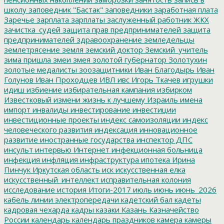
школу
заповедник "Бастак"
заповедники
заработная плата
Заречье
зарплата
зарплаты
заслуженный работник ЖКХ
зачистка_судей
защита прав предпринимателей
защита
предпринимателей
здравоохранение
земледельцы
землетрясение
земля
земский доктор
Земский_учитель
зима пришла
змеи
змея
золотой губернатор
Золотухин
золотые медалисты
зоозащитники
Иван Благодырь
Иван
Голунов
Иван Проходцев
ИВЛ
ивс
Игорь Ткачев
игрушки
идиш
избиение
избирательная кампания
избирком
Известковый
измени жизнь к лучшему
Израиль
имена
импорт
инвалиды
инвестирование
инвестиции
инвестиционные проекты
индекс самоизоляции
индекс
человеческого развития
индексация
инновационное
развитие
иностранные государства
инспектор ДПС
инсульт
интервью
Интернет
инфекционная больница
инфекция
инфляция
инфраструктура
ипотека
Ирина
Пинчук
Иркутская область
иск
искусственная елка
искусственный_интеллект
исправительная колония
исследование
история
Итоги-2017
июль
июнь
июнь_2026
кабель линии электропередачи
кадетский бал
кадеты
кадровая чехарда
кадры
казаки
Казань
Казначейство
России
календарь
календарь праздников
камера
камеры