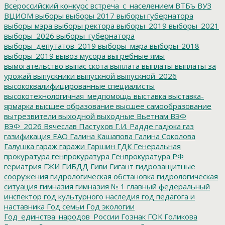
Всероссийский конкурс
встреча_с_населением
ВТБъ
ВУЗ
ВЦИОМ
выборы
выборы 2017
выборы губернатора
выборы мэра
выборы ректора
выборы_2019
выборы_2021
выборы_2026
выборы_губернатора
выборы_депутатов_2019
выборы_мэра
выборы-2018
выборы-2019
вывоз мусора
выгребные ямы
вымогательство
выпас скота
выплата
выплаты
выплаты за
урожай
выпускники
выпускной
выпускной_2026
высококвалифицированные специалисты
высокотехнологичная_медпомощь
выставка
выставка-
ярмарка
высшее образование
высшее самообразование
вытрезвители
выходной
выходные
Вьетнам
ВЭФ
ВЭФ_2026
Вячеслав Пастухов
Г.И. Радде
гадюка
газ
газификация ЕАО
Галина Кашапова
Галина Соколова
Галушка
гараж
гаражи
Гаршин
ГДК
Генеральная
прокуратура
генпрокуратура
Генпрокуратура РФ
гериатрия
ГЖИ
ГИБДД
Гиви
Гигант
гидрозащитные
сооружения
гидрологическая обстановка
гидрологическая
ситуация
гимназия
гимназия № 1
главный федеральный
инспектор
год культурного наследия
год педагога и
наставника
Год семьи
Год экологии
Год_единства_народов_России
Гознак
ГОК
Голикова