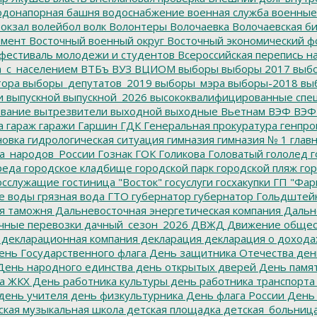
донапорная башня
водоснабжение
военная служба
военные
окзал
волейбол
волк
Волонтеры
Волочаевка
Волочаевская б
емент
Восточный военный округ
Восточный экономический ф
фестиваль молодежи и студентов
Всероссийская перепись н
а_с_населением
ВТБъ
ВУЗ
ВЦИОМ
выборы
выборы 2017
выбо
тора
выборы_депутатов_2019
выборы_мэра
выборы-2018
вы
и
выпускной
выпускной_2026
высококвалифицированные спе
вание
вытрезвители
выходной
выходные
Вьетнам
ВЭФ
ВЭФ
а
гараж
гаражи
Гаршин
ГДК
Генеральная прокуратура
генпро
новка
гидрологическая ситуация
гимназия
гимназия № 1
глав
а_народов_России
Гознак
ГОК
Голикова
Головатый
гололед
г
реда
городское кладбище
городской парк
городской пляж
гор
осслужащие
гостиница "Восток"
госуслуги
госхакупки
ГП "Фар
е воды
грязная вода
ГТО
губернатор
губернатор Гольдштей
я таможня
Дальневосточная энергетическая компания
Дальне
чные перевозки
дачный_сезон_2026
ДВЖД
Движение общес
декларационная компания
декларация
декларация о дохода
нь Государственного флага
День защитника Отечества
ден
ень народного единства
день открытых дверей
День памят
а ЖКХ
День работника культуры
день работника транспорта
день учителя
день физкультурника
День флага России
День
ская музыкальная школа
детская площадка
детская_больниц