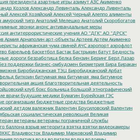
ция президента
азартные игры
азимут
АЗС
Акименко
сандр Козлов
Александр Левинталь
Александр Ливенталь
ный
Алексей Хозяйский
Алексей Черный
Алеппо
алименты
з
амурский тигр
Анатолий Мелешко
Анатолий Скоробогатов
нимные звонки
анонс
антивандальные меры
ссия
антитеррористические учения
АО "ДГК"
АО "ДРСК"
ов
Армия
Арнаполин
арт-объекты
Артеев
Артём Акименко
еристы
африканская чума свиней
АЧС
аэропорт
аэрофлот
тво
барельеф
баскетбол
Бастак
Бастрыкин
батут
Бедность
нные дороги
безработица
белка
бензин
Беринг
Берл Лазар
без поддержки
бизнес-омбудсмен
биометрия
Бира
Биракан
аможня
Биробиджанская ТЭЦ
Биробиджанский Арбат
фельд
биткоин
битумная яма
битумная_яма
битумное
ворительная акция
благотворительная деятельность
ойцовский клуб
бокс
больница
большой этнографический
е врачи
будущие медики
Бумагин
Бурейская ГЭС
е организации
бюджетные средства
бюджетные
мский детдом
валежник
Валентин Брусиловский
Валентин
ябрьская социалистическая революция
Великая
теран
ветераны
ветераны пограничной службы
го баллона
взрыв метеорита
взятка
взятки
видеокамеры
ВККС
Владивосток
Владимир Марковский
Владимир
енняя политика
вода
водители
водка
водоемы