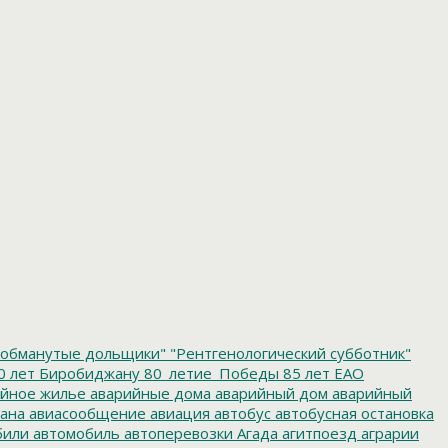
обманутые дольщики"
"Рентгенологический субботник"
0 лет Биробиджану
80_летие_Победы
85 лет ЕАО
йное жилье
аварийные дома
аварийный дом
аварийный
ана
авиасообщение
авиация
автобус
автобусная остановка
били
автомобиль
автоперевозки
Агада
агитпоезд
аграрии