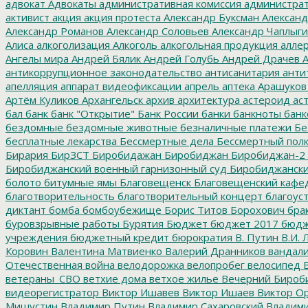
адвокат
Адвокаты
административная комиссия
администрат
активист
акция
акция протеста
Александр Буксман
Александ
Александр Романов
Александр Соловьев
Александр Чаплыг
Алиса
алкоголизация
Алкоголь
алкогольная продукция
аллер
Ангелы мира
Андрей Бялик
Андрей Голубь
Андрей Драчев
А
антикоррупционное законодательство
антисанитария
анти
апелляция
аппарат видеофиксации
апрель
аптека
Арашуков
Артём Куликов
Архангельск
архив
архитектура
астероид
ас
бал
банк
банк "Открытие"
Банк России
банки
банкноты
банк
бездомные
бездомные животные
безналичные платежи
Бе
бесплатные лекарства
Бессмертные дела
Бессмертный пол
Бирария
БирЗСТ
Биробидажан
Биробиджан
Биробиджан-2
Биробиджанский военный гарнизонный суд
Биробиджанский
болото
битумные ямы
Благовещенск
Благовещенский кафе
благотворительность
благотворительный концерт
благоус
диктант
бомба
бомбоубежище
Борис Титов
Борохович
бра
буровзрывные работы
Бурятия
Бюджет
бюджет 2017
бюдж
учреждения
бюджетный кредит
бюрократия
В. Путин
В.И. 
Коровин
Валентина Матвиенко
Валерий Дранников
вандал
Отечественная война
велодорожка
велопробег
велосипед
В
ветераны_СВО
ветхие дома
ветхое жилье
Вечерний Бироб
видеорегистратор
Виктор Ишавев
Виктор Ишаев
Виктор О
Мишустин
Владимир Путин
Владимир Сахаровский
Владими