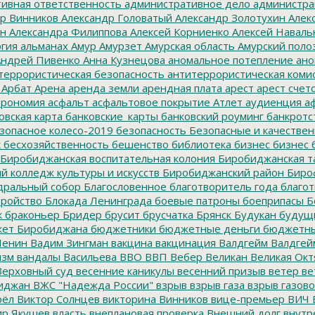
ивная ответственность
административное дело
администра
р Винников
Александр Головатый
Александр Золотухин
Алек
ин
Александра Филиппова
Алексей Корниенко
Алексей Наваль
гия
альманах
Амур
Амурзет
Амурская область
Амурский поло
ндрей Пивенко
Анна Кузнецова
аномальное потепление
ано
террористическая безопасность
антитеррористическая коми
Арбат
Арена
аренда земли
арендная плата
арест
арест счет
трономия
асфальт
асфальтовое покрытие
Атлет
аудиенция
аф
овская карта
банковские_карты
банковский роуминг
банкротс
зопасное колесо-2019
безопасность
Безопасные и качестве
к
бесхозяйственность
бешенство
библиотека
бизнес
бизнес 
Биробиджанская воспитательная колония
Биробиджанская т
 колледж культуры и искусств
Биробиджанский район
Биро
дральный собор
Благословенное
благотворитель года
благот
тройство
Блокада Ленинграда
боевые патроны
боеприпасы
Б
к
браконьер
Бридер
брусит
брусчатка
Брянск
Будукан
будущи
ет Биробиджана
бюджетники
бюджетные деньги
бюджетны
Ленин
Вадим Зингман
вакцина
вакцинация
Валдгейм
Валдгей
изм
вандалы
Васильева
ВВО
ВВП
Вебер
Великан
Великая Окт
ерховный суд
весенние каникулы
весенний призыв
ветер
ве
иджан
ВЖС "Надежда России"
взрыв
взрыв газа
взрыв газово
рёл
Виктор Солнцев
викторина
Винников
вице-премьер
ВИЧ
р Якушев
власть
внеплановая проверка
Внешний долг
внутр