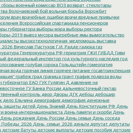
 сборы
военный комиссар
ВОЗ
возврат_стеклотары
итва
Волочаевский бой
вольная борьба
Ворожбит
орум
врач
врачебные ошибки
врачи
вредные привычки
аселения
Всероссийская спартакиада пенсионеров
ры губернатора
выборы мэра
выборы ректора
боры-2019
вывоз мусора
выгребные ямы
вымогательство
циалисты
высокотехнологичная_медпомощь
выставка
_2026
Вячеслав Пастухов
Г.И. Радде
гадюка
газ
куратура
Генпрокуратура РФ
гериатрия
ГЖИ
ГИБДД
Гиви
ный федеральный инспектор
год культурного наследия
год
олосование
голубая сорока
Гольдштейн
гомеопатия
ячая вода
горячая линия
горячее питание
госавтоинспекция
мация"
грабеж
град
граница
грант
график подвоза воды
н
губернатор ЕАО
ГУК
Гулягин
Д
давление на
восточное ГУ Банка России
дальневосточный гектар
твенный контроль
двор
Дворы
ДГК
дебош
дебошир
х
дело Ельчина
демография
демогрфия
денежные
ь защиты детей
День Знаний
День Конституции РФ
День
и воина-интернационалиста
День памяти и скорби
День
День рождения
День России
День семьи
День соседа
_Победы_2026
День_семьи_2026
деньги
депутат
депутаты
а
детские батуты
детские выплаты
детские пособия
детские