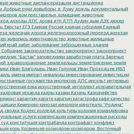
кие животные
диспансеризация
дистанционка
и
Добрые руки
довыборы_в_Думу
дождь
документальный
фицеров
дом престарелых
домашние животные
ход
доходы
ДПС
дрова
дтп
ДТП
Дудин
дым
ДЭК
дюкер
ть
Еврстат
ЕГЭ
Единая Россия
единая субсидия
Единый
езд
железная дорога
железнодорожный переезд
женская
дер
живопись
животноводство
животные
жилищные
ий край
забег
заболевание
заброшенные здания
 Собрание
законодательство
законопреокт
законопроект
ведник "Бастак"
заповедники
заработная плата
Заречье
лей
здравоохранение
земледельцы
землетрясение
земля
ники
Иван Благодырь
Иван Голунов
Иван Проходцев
ИВЛ
аиль
имена
импорт
инвалиды
инвестирование
инвестиции
остранные государства
инспектор ДПС
инсульт
интервью
кусственная елка
искусственный_интеллект
исправительная
кадровая чехарда
кадры
казаки
Казань
Казначейство
ремонт
карантин
карате
каратин
катастрофа
кафе
качество
 шишки
Кемерово
кинозал
кинологи
кинотеатр "Родина"
д-сводка
Кодекс
колледж культуры
колония
командировка
унальные услуги
компенсации
компенсационные расходы
 суд
конституция
контрабанда
контрафакт
конфликт
пция
корь
Косвинцев
космодром
космодром_Восточный