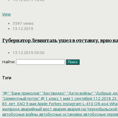
View
3597 views
13.12.2019
Губернатор Левинталь ушел в отставку, врио 
13.12.2019 03:00
Найти:
Тэги
"@"
"Банк приколов"
"Бествидео"
"Дети войны"
"Добрые де
"Цементный поток"
@
1 класс
1 мая
1 сентября
112
2018
23 
85_лет_ЕАО
9 мая
Apple
Forbes
Instagram
L-410
QR-код
Wha
жилфонд
аварийный мост
авария
авария на Чернобыльской
автобусные войны
автобусные остановки
автобусные перев