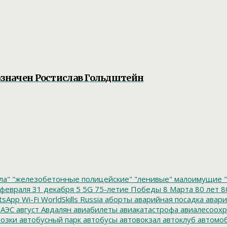
назначен Ростислав Гольдштейн
ла"
"железобетонные полицейские"
"ленивые" малоимущие
"
февраля
31 декабря
5
5G
75-летие Победы
8 Марта
80 лет
8
tsApp
Wi-Fi
WorldSkills Russia
аборты
аварийная посадка
авари
 АЭС
август
Авдалян
авиабилеты
авиакатастрофа
авиалесоохр
озки
автобусный парк
автобусы
автовокзал
автоклуб
автомо