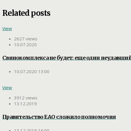
Related posts
View
2627 views
10.07.2020
Свинокомплекса не будет: еще один неудавши
10.07.2020 13:00
View
3912 views
13.12.2019
Правительство ЕАО сложило полномочия
13.12.2019 16:00