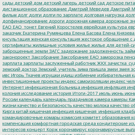
сады
детский дом
детский лагерь
детский сад
детское пит
дистанционное образование
Дмитрий Меведев
Дмитрий М
фильм
долг
долги
долги по зарплате
долговая нагрузка
долг
допфинансирование
дороги
дорожная камера
дорожные зн
ЕАО
ЕАО_тонет
Евгений Коростелев
еврейская культура
евр
заказчик
Екатерина Румянцева
Елена Басова
Елена Князева
кнсультация
женская консультация
жестокое обращение с 
сертификаты
жилищные условия
жилье
жилье для детей-с
заброшенные земли
ЗАГС
задержание
задолженность
зай
законороект
Заксобрание
Заксобрание ЕАО
заморозка пенс
зарплата
зарплаты
заслуженный работник ЖКХ
зачистка_су
земский доктор
Земский_учитель
зима пришла
змеи
змея
зо
ивс
Игорь Ткачев
игрушки
идиш
избиение
избирательная к
инвестиционные проекты
индекс самоизоляции
индекс чел
Интернет
инфекционная больница
инфекция
инфляция
инф
колония
исследование
история
Итоги-2017
июль
июнь
июн
России
календарь
календарь праздников
камера
камеры
Ка
жизни
качество и безопасность
качество молока
качество о
Кирга
китай
кишечная инфекция
кишечная_инфекция
кладб
командировочные
комары
комиссия
комитет образования
к
компенсация
комфортная городская среда
кондитерские из
интересов
концерт
Корж
коронавирус
коронавирусные вып