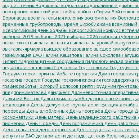
водоисточник
Водоканал
водолазы
водоналивные дамбы
во
возгорание
воинский учет
война
война в Сирии
Войтенков
в
Воропаева
воспитательная колония
воспоминания
Востокц
временные трубопроводы
Время Биробиджана
всемирный 
Всероссийский день ходьбы
Всероссийский конкурс
встреч
выборы_2019
выборы_2021
выборы_2026
выборы_губерна
выпас скота
выплата
выплаты
выплаты за урожай
выпускник
выставка-ярмарка
высшее образование
высшее самообразо
газификация ЕАО
Галина Кашапова
Галина Соколова
Галушк
Гигант
гидрозащитные сооружения
гидрологическая обста
педагога и наставника
Год семьи
Год экологии
Год_единств
Гордума
горки
горки на Арбате
городская Дума
городская с
госархив
госдолг
Госдума
госжилинспекция
господдержка
г
график работы
Григорий Волохов
Грипп
Грудинин
грунтовы
предпринимателей
дайджест
Дальневосточная оперативна
Дальний Восток
Дальсельмаш
дамба
дачное расписание
да
дедовщина
Деева
дежурные группы
дезинфекция
декабрь
переводы
День влюбленных
День географа
День города
Де
космонавтики
День матери
День медицинского работника
Д
пионерии
День Победы
День пограничника
День работник
День спасателя
день строителя
День студента
день тигра
депутаты ЕАО
детдом
дети
детсады
детская больница
дет