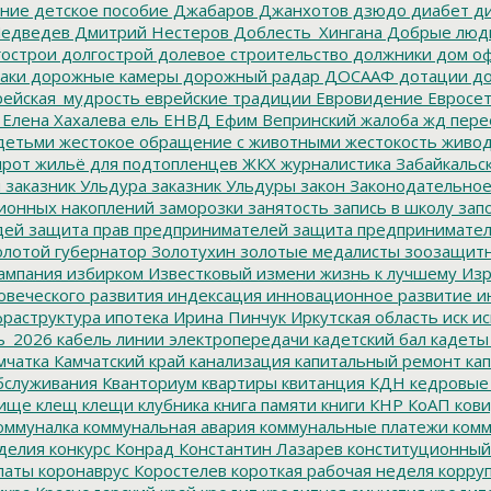
ание
детское пособие
Джабаров
Джанхотов
дзюдо
диабет
ди
едведев
Дмитрий Нестеров
Доблесть_Хингана
Добрые люд
острои
долгострой
долевое строительство
должники
дом о
аки
дорожные камеры
дорожный радар
ДОСААФ
дотации
до
ейская_мудрость
еврейские традиции
Евровидение
Евросе
Елена Хахалева
ель
ЕНВД
Ефим Вепринский
жалоба
жд пере
детьми
жестокое обращение с животными
жестокость
живо
ирот
жильё для подтопленцев
ЖКХ
журналистика
Забайкальск
м
заказник Ульдура
заказник Ульдуры
закон
Законодательное
ионных накоплений
заморозки
занятость
запись в школу
запо
дей
защита прав предпринимателей
защита предпринимате
лотой губернатор
Золотухин
золотые медалисты
зоозащит
ампания
избирком
Известковый
измени жизнь к лучшему
Изр
овеческого развития
индексация
инновационное развитие
ин
раструктура
ипотека
Ирина Пинчук
Иркутская область
иск
ис
ь_2026
кабель линии электропередачи
кадетский бал
кадеты
мчатка
Камчатский край
канализация
капитальный ремонт
кап
бслуживания
Кванториум
квартиры
квитанция
КДН
кедровые
ище
клещ
клещи
клубника
книга памяти
книги
КНР
КоАП
кови
оммуналка
коммунальная авария
коммунальные платежи
комм
делия
конкурс
Конрад
Константин Лазарев
конституционный
латы
коронаврус
Коростелев
короткая рабочая неделя
корру