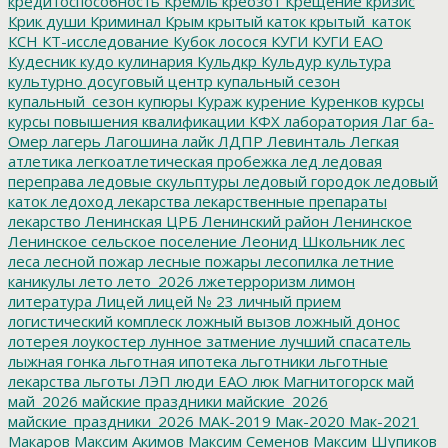
кредитоспособность
Кремль
креозот
Крещение
кризис
Крик души
Криминал
Крым
крытый каток
крытый_каток
КСН
КТ-исследование
Кубок лосося
КУГИ
КУГИ ЕАО
Кудесник
кудо
кулинария
Кульдкр
Кульдур
культура
культурно досуговый центр
купальный сезон
купальный_сезон
купюры
Кураж
курение
Куренков
курсы
курсы повышения квалификации
КФХ
лаборатория
Лаг ба-
Омер
лагерь
Лагошина
лайк
ЛДПР
Левинталь
Легкая
атлетика
легкоатлетическая пробежка
лед
ледовая
переправа
ледовые скульптуры
ледовый городок
ледовый
каток
ледоход
лекарства
лекарственные препараты
лекарство
Ленинская ЦРБ
Ленинский район
Ленинское
Ленинское сельское поселение
Леонид Школьник
лес
леса
лесной пожар
лесные пожары
лесопилка
летние
каникулы
лето
лето_2026
лжетерроризм
лимон
литература
Лицей
лицей № 23
личный прием
логистический комплеск
ложный вызов
ложный донос
лотерея
лоукостер
лунное затмение
лучший спасатель
лыжная гонка
льготная ипотека
льготники
льготные
лекарства
льготы
ЛЭП
люди ЕАО
люк
Магнитогорск
май
май_2026
майские праздники
майские_2026
майские_праздники_2026
МАК-2019
Мак-2020
Мак-2021
Макаров
Максим Акимов
Максим Семенов
Максим Шупиков