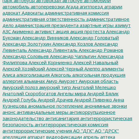
парк
автобусы
автовокзал
автоклуб
автомобили
автомобиль
автоперевозки
Агада
агитпоезд
аграрии
адвокат
Адвокаты
административная комиссия
административная ответственность
административное
дело
администрация президента
азартные игры
азимут
АЗС
Акименко
активист
акция
акция протеста
Александр
Буксман
Александр Винников
Александр Головатый
Александр Золотухин
Александр Козлов
Александр
Левинталь
Александр Ливенталь
Александр Романов
Александр Соловьев
Александр Чаплыгин
Александра
Филиппова
Алексей Корниенко
Алексей Навальный
Алексей Хозяйский
Алексей Черный
Алеппо
алименты
Алиса
алкоголизация
Алкоголь
алкогольная продукция
аллергия
альманах
Амур
Амурзет
Амурская область
Амурский полоз
амурский тигр
Анатолий Мелешко
Анатолий Скоробогатов
Ангелы мира
Андрей Бялик
Андрей Голубь
Андрей Драчев
Андрей Пивенко
Анна
Кузнецова
аномальное потепление
анонимные звонки
анонс
антивандальные меры
антикоррупционное
законодательство
антисанитария
антитеррористическая
безопасность
антитеррористическая комиссия
антитеррористические учения
АО "ДГК"
АО "ДРСК"
апелляция
аппарат видеофиксации
апрель
аптека