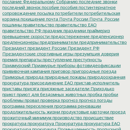
послание Федеральному Собранию
последние звонки
последний звонок
пособие
пособия
постинтернатное
сопровождение
посылка
потребители
потребительская
корзина
похищение
почта
Почта России
Почта_России
пошлины
правительство
правительство ЕАО
правительство РФ
праздник
праздники
праймериз
превышение скорости
предостережение
предпенсионер
предпенсионеры
предприниматели
предпринимательство
Президент
президент России
Президент РФ
Президентские спортивные игры
презумпция доверия
премия
препараты
преступление
преступность
Приамурский
Приамурье
приборы фотовидеофиксации
прививочная кампания
приговор
пригородные поезда
Приморье
природа
природные пожары
природоохранная
прокуратура
присоединение ЕАО
пристав-исполнитель
приставы
присяга
присяжные заседатели
Приходько
приют
приют для бездомных животных
пробка
пробки
проблемы
провал
проверка
прогноз
прогноз погоды
программа переселения
программа реновации
продолжительность жизни
продуктовые карточки
проезд
прожиточный минимум
производство
происшествие
прократура
прокуратруа
Прокуратура
прокуратура ЕАО
прокуратуура
прокураура
Промышленность
пропускной