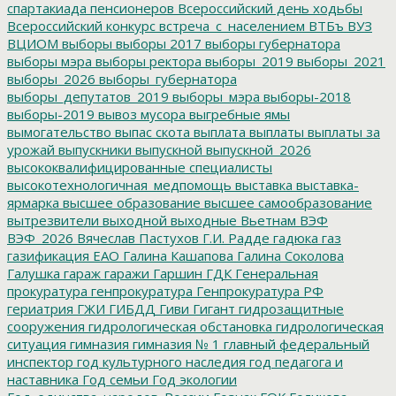
спартакиада пенсионеров
Всероссийский день ходьбы
Всероссийский конкурс
встреча_с_населением
ВТБъ
ВУЗ
ВЦИОМ
выборы
выборы 2017
выборы губернатора
выборы мэра
выборы ректора
выборы_2019
выборы_2021
выборы_2026
выборы_губернатора
выборы_депутатов_2019
выборы_мэра
выборы-2018
выборы-2019
вывоз мусора
выгребные ямы
вымогательство
выпас скота
выплата
выплаты
выплаты за
урожай
выпускники
выпускной
выпускной_2026
высококвалифицированные специалисты
высокотехнологичная_медпомощь
выставка
выставка-
ярмарка
высшее образование
высшее самообразование
вытрезвители
выходной
выходные
Вьетнам
ВЭФ
ВЭФ_2026
Вячеслав Пастухов
Г.И. Радде
гадюка
газ
газификация ЕАО
Галина Кашапова
Галина Соколова
Галушка
гараж
гаражи
Гаршин
ГДК
Генеральная
прокуратура
генпрокуратура
Генпрокуратура РФ
гериатрия
ГЖИ
ГИБДД
Гиви
Гигант
гидрозащитные
сооружения
гидрологическая обстановка
гидрологическая
ситуация
гимназия
гимназия № 1
главный федеральный
инспектор
год культурного наследия
год педагога и
наставника
Год семьи
Год экологии