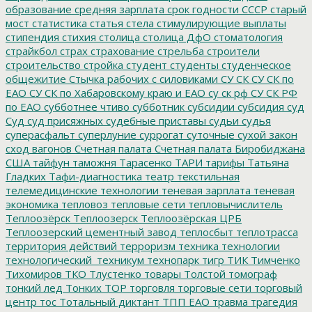
образование
средняя зарплата
срок годности
СССР
старый
мост
статистика
статья
стела
стимулирующие выплаты
стипендия
стихия
столица
столица ДфО
стоматология
страйкбол
страх
страхование
стрельба
строители
строительство
стройка
студент
студенты
студенческое
общежитие
Стычка рабочих с силовиками
СУ СК
СУ СК по
ЕАО
СУ СК по Хабаровскому краю и ЕАО
су ск рф
СУ СК РФ
по ЕАО
субботнее чтиво
субботник
субсидии
субсидия
суд
Суд
суд присяжных
судебные приставы
судьи
судья
суперасфальт
суперлуние
суррогат
суточные
сухой закон
сход вагонов
Счетная палата
Счетная палата Биробиджана
США
тайфун
таможня
Тарасенко
ТАРИ
тарифы
Татьяна
Гладких
Тафи-диагностика
театр
текстильная
телемедицинские технологии
теневая зарплата
теневая
экономика
тепловоз
тепловые сети
тепловычислитель
Теплоозёрск
Теплоозерск
Теплоозёрская ЦРБ
Теплоозерский цементный завод
теплосбыт
теплотрасса
территория действий
терроризм
техника
технологии
технологический_техникум
технопарк
тигр
ТИК
Тимченко
Тихомиров
ТКО
Тлустенко
товары
Толстой
томограф
тонкий лед
Тонких
ТОР
торговля
торговые сети
торговый
центр
тос
Тотальный диктант
ТПП ЕАО
травма
трагедия