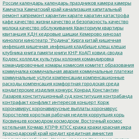
России
календарь
календарь праздников
камера
камеры
Камчатка
Камчатский край
канализация
капитальный
ремонт
капремонт
карантин
карате
каратин
катастрофа
кафе
качество жизни
качество и безопасность
качество
молока
качество обслуживания
Кванториум
квартиры
квитанция
КДН
кедровые шишки
Кемерово
кинозал
кинологи
кинотеатр "Родина"
Кирга
китай
кишечная
инфекция
кишечная_инфекция
кладбище
клещ
клещи
клубника
книга памяти
книги
КНР
КоАП
ковид-сводка
Кодекс
колледж культуры
колония
командировка
командировочные
комары
комиссия
комитет образования
коммуналка
коммунальная авария
коммунальные платежи
коммунальные услуги
компенсации
компенсационные
расходы
компенсация
комфортная городская среда
кондитерские изделия
конкурс
Конрад
Константин
Лазарев
конституционный суд
конституция
контрабанда
контрафакт
конфликт интересов
концерт
Корж
коронавирус
коронавирусные выплаты
коронаврус
Коростелев
короткая рабочая неделя
коррупция
корь
Косвинцев
космодром
космодром_Восточный
космос
котельная
Кочмар
КПРФ
КПСС
кража
кражи
красная икра
Краснодарский край
кредит
кредитная амнистия