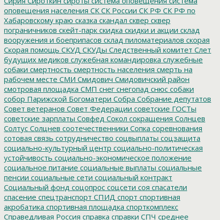
Сирия
Сироткин
сироты
система оповещения
система
оповещения населения
СК
СК России
СК РФ
СК РФ по
Хабаровскому краю
сказка
скандал
сквер
сквер
пограничников
скейт-парк
скидка
скидки и акции
склад
вооружения и боеприпасов
склад пиломатериалов
скорая
Скорая помощь
СКУД
СКУДы
Следственный комитет
Слет
будущих медиков
служебная командировка
служебные
собаки
смертность
смертность населения
смерть на
рабочем месте
СМИ
Смидович
Смидовичский район
смотровая площадка
СМП
снег
снегопад
снюс
собаки
собор Парижской Богоматери
Собра
Собрание депутатов
Совет ветеранов
Совет Федерации
советские ГОСТы
советские зарплаты
Совфед
Сокол
сокращения
Солнцев
Солтус
Солцнев
соотечественники
Сопка
соревнования
сотовая связь
сотрудничество
соцвыплаты
соцзащита
социально-культурный центр
социально-политическая
устойчивость
социально-экономическое положение
социальное питание
социальные выплаты
социальные
пенсии
социальные сети
социальный контракт
Социальный фонд
соцопрос
соцсети
соя
спасатели
спасение
спецтранспорт
СПИД
спорт
спортивная
акробатика
спортивная площадка
спорткомплекс
Справедливая Россия
справка
справки
СПЧ
среднее