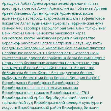
Арашуков
Арбат
Арена
аренда земли
арендная плата
арест
арест счетов
Армия
Арнаполин
арт-объекты
Артеев
Артём Акименко
Артём Куликов
Архангельск
архив
архитектура
астероид
астрономия
асфальт
асфальтовое
покрытие
Атлет
аудиенция
аферисты
африканская чума
свиней
АЧС
аэропорт
аэрофлот
бал
банк
банк "Открытие"
Банк России
банки
банкноты
банковская карта
банковские_карты
банковский роуминг
банкротство
барельеф
баскетбол
Бастак
Бастрыкин
батут
Бедность
бездомные
бездомные животные
безналичные платежи
Безопасное колесо-2019
безопасность
Безопасные и
качественные дороги
безработица
белка
бензин
Беринг
Берл Лазар
бесплатные лекарства
Бессмертные дела
Бессмертный полк
бесхозяйственность
бешенство
библиотека
бизнес
бизнес без поддержки
бизнес-
омбудсмен
биометрия
Бира
Биракан
Бирария
БирЗСТ
Биробидажан
Биробиджан
Биробиджан-2
Биробиджанская воспитательная колония
Биробиджанская таможня
Биробиджанская ТЭЦ
Биробиджанский Арбат
Биробиджанский военный
гарнизонный суд
Биробиджанский колледж культуры и
искусств
Биробиджанский район
Бирофельд
биткоин