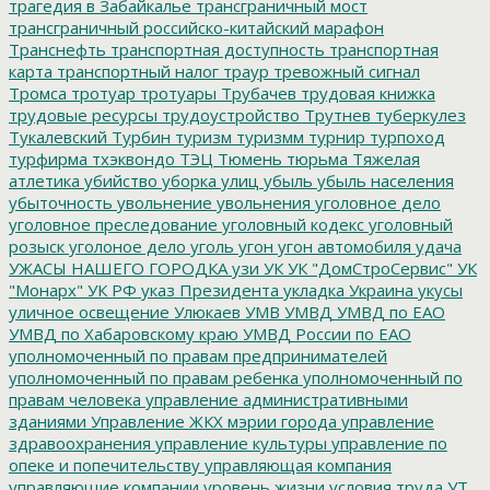
трагедия в Забайкалье
трансграничный мост
трансграничный российско-китайский марафон
Транснефть
транспортная доступность
транспортная
карта
транспортный налог
траур
тревожный сигнал
Тромса
тротуар
тротуары
Трубачев
трудовая книжка
трудовые ресурсы
трудоустройство
Трутнев
туберкулез
Тукалевский
Турбин
туризм
туризмм
турнир
турпоход
турфирма
тхэквондо
ТЭЦ
Тюмень
тюрьма
Тяжелая
атлетика
убийство
уборка улиц
убыль
убыль населения
убыточность
увольнение
увольнения
уголовное дело
уголовное преследование
уголовный кодекс
уголовный
розыск
уголоное дело
уголь
угон
угон автомобиля
удача
УЖАСЫ НАШЕГО ГОРОДКА
узи
УК
УК "ДомСтроСервис"
УК
"Монарх"
УК РФ
указ Президента
укладка
Украина
укусы
уличное освещение
Улюкаев
УМВ
УМВД
УМВД по ЕАО
УМВД по Хабаровскому краю
УМВД России по ЕАО
уполномоченный по правам предпринимателей
уполномоченный по правам ребенка
уполномоченный по
правам человека
управление административными
зданиями
Управление ЖКХ мэрии города
управление
здравоохранения
управление культуры
управление по
опеке и попечительству
управляющая компания
управляющие компании
уровень жизни
условия труда
УТ