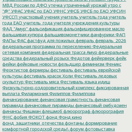
МВД России по ДФО
утечка
утраченный урожай
утро с
"@"
УФАС
УФАС по ЕАО
УФНС
УФСБ
УФСБ по ЕАО
УФСИН
УФССП
участковый
учения
учитель
учитель года
учитель
года ЕАО
учитель_года
учителя
учреждения культуры
ФАД "Амур"
фальсификация
фальсифицированное масло
фальшивая купюра
фальшивомонетчики
фанфурики
ФАП
ФАПы
ФАС
фастфуд для пожилых
февраль
февраль_2026
федеральная программа по переселению
Федеральная
сетевая компания
федеральная трасса Амур
федеральные
средства
федеральный розыск
Федотов
фейерверк
фейк
фейки
фейковые новости
фельдшер
феминизм
Феникс
Феоктистов
фермеры
фестиваль
фестиваль еврейской
культуры
фестиваль красок Холи
Фестиваль ледовых
скульптур
Фестиваль мяса
Фестиваль языка идиш
Физкультурно-оздоровительный комплекс
фиксированная
выплата
Филармония
Филиппов
Филиппова
финансирование
финансовая грамотность
финансовая
пирамида
финансовые пирамиды
финансовый омбудсмен
финансы
Фишман
флешмоб
флюорограф
флюорография
ФНС
фобия
ФОКОТ
фонд
Фонд кино
фонд_защитники_отечества
фонтаны
формирование
комфортной городской среды\
форум
фотовыставка