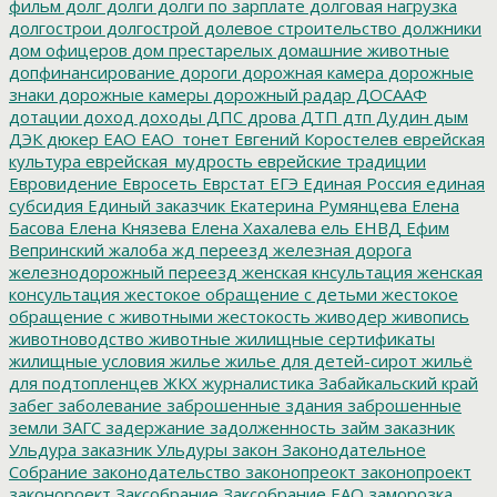
фильм
долг
долги
долги по зарплате
долговая нагрузка
долгострои
долгострой
долевое строительство
должники
дом офицеров
дом престарелых
домашние животные
допфинансирование
дороги
дорожная камера
дорожные
знаки
дорожные камеры
дорожный радар
ДОСААФ
дотации
доход
доходы
ДПС
дрова
ДТП
дтп
Дудин
дым
ДЭК
дюкер
ЕАО
ЕАО_тонет
Евгений Коростелев
еврейская
культура
еврейская_мудрость
еврейские традиции
Евровидение
Евросеть
Еврстат
ЕГЭ
Единая Россия
единая
субсидия
Единый заказчик
Екатерина Румянцева
Елена
Басова
Елена Князева
Елена Хахалева
ель
ЕНВД
Ефим
Вепринский
жалоба
жд переезд
железная дорога
железнодорожный переезд
женская кнсультация
женская
консультация
жестокое обращение с детьми
жестокое
обращение с животными
жестокость
живодер
живопись
животноводство
животные
жилищные сертификаты
жилищные условия
жилье
жилье для детей-сирот
жильё
для подтопленцев
ЖКХ
журналистика
Забайкальский край
забег
заболевание
заброшенные здания
заброшенные
земли
ЗАГС
задержание
задолженность
займ
заказник
Ульдура
заказник Ульдуры
закон
Законодательное
Собрание
законодательство
законопреокт
законопроект
законороект
Заксобрание
Заксобрание ЕАО
заморозка