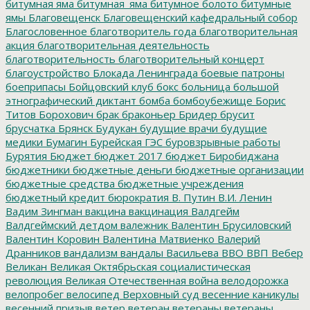
битумная яма
битумная_яма
битумное болото
битумные
ямы
Благовещенск
Благовещенский кафедральный собор
Благословенное
благотворитель года
благотворительная
акция
благотворительная деятельность
благотворительность
благотворительный концерт
благоустройство
Блокада Ленинграда
боевые патроны
боеприпасы
Бойцовский клуб
бокс
больница
большой
этнографический диктант
бомба
бомбоубежище
Борис
Титов
Борохович
брак
браконьер
Бридер
брусит
брусчатка
Брянск
Будукан
будущие врачи
будущие
медики
Бумагин
Бурейская ГЭС
буровзрывные работы
Бурятия
Бюджет
бюджет 2017
бюджет Биробиджана
бюджетники
бюджетные деньги
бюджетные организации
бюджетные средства
бюджетные учреждения
бюджетный кредит
бюрократия
В. Путин
В.И. Ленин
Вадим Зингман
вакцина
вакцинация
Валдгейм
Валдгеймский детдом
валежник
Валентин Брусиловский
Валентин Коровин
Валентина Матвиенко
Валерий
Дранников
вандализм
вандалы
Васильева
ВВО
ВВП
Вебер
Великан
Великая Октябрьская социалистическая
революция
Великая Отечественная война
велодорожка
велопробег
велосипед
Верховный суд
весенние каникулы
весенний призыв
ветер
ветеран
ветераны
ветераны