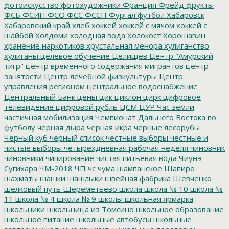
фотоискусство
фотохудожники
Франция
Фрейд
фрукты
ФСБ
ФСИН
ФСО
ФСС
ФССП
Фургал
футбол
Хабаровск
Хабаровский край
хлеб
хоккей
хоккей с мячом
хоккей с
шайбой
Холдоми
холодная вода
Холокост
Хорошавин
хранение наркотиков
хрустальная менора
хулиганство
хулиганы
целевое обучение
Целищев
Центр "Амурский
тигр"
центр временного содержания мигрантов
центр
занятости
Центр лечебной физкультуры
Центр
управления регионом
центральное водоснабжение
Центральный Банк
цены
цик
циклон
цирк
цифровое
телевидение
цифровой рубль
ЦСМ
ЦУР
Час земли
частичная мобилизация
Чемпионат Дальнего Востока по
футболу
черная дыра
черная икра
черные лесорубы
Черный куб
черный список
честные выборы
честные и
чистые выборы
четырехдневная рабочая неделя
чиновник
чиновники
чипирование
чистая питьевая вода
Чиунэ
Сугихара
ЧМ-2018
ЧП
чс
чума
шампанское
Шапиро
шахматы
шашки
шашлыки
швейная фабрика
Шевченко
шелковый путь
Шереметьево
школа
школа № 10
школа №
11
школа № 4
школа № 9
школы
школьная ярмарка
школьники
школьница из Томсино
школьное образование
школьное питание
школьные автобусы
школьные