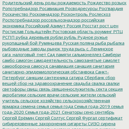
Родительский день
роды
рождаемость
Рождество
розыск
Ропотребнадзор
Росавиация
Росводресурсы
Росгвардия
Роскачество
Роскомнадзор
Росконтроль
Рослесхоз
Роспотребнадзор
россельхознадзор
российская
экономика
Российский Азимут
Россия
Росстат
рост цен
Ростислав Гольдштейн
Ростовская область
роуминг
РПЦ
РСПП
рубка деревьев
рубли
рубль
Рудное
ружье
рукопашный бой
Румянцева
Русская поляна
рыба
рыбалка
рыбоводные заводы
рынок труда
рысь
с. Ленинское
сага_налоговый_гнет
Сад памяти
сальмонеллез
Самбери
самбо
самогон
самодеятельность
самозанятые
самолет
самооборона
самосуд
санавиация
санация
санитария
санитарно-эпидемиологическая обстанвока
Санкт-
Петербург
санкции
сантехника
сатира
Сбербанк
сбор
вещей
сбор на здравоохранение
свадьба
свалка
свалки
светофоры
свищ
связь
священнослужитель
секта
секция
акробатики
сельские врачи
сельские жители
сельский
учитель
сельское хозяйство
сельскохозяйственная
ярмарка
семена
семья
семья года
Семья года-2019
семья
года-2020
Семья года-2021
Сенаторы
сено
сентябрь
Сергей Ерёмин
Сергей Солтус
Сергей Фургал
сертификат
сибиреязвенные захоронения
сигареты
СИЗО
сирена