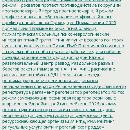
режим
Просветов
протест
противодействие коррупции
противопожарный период
противопожарный режим
профессиональное_образование
профильный класс
профицит
профсоюзы
Проходцев
Пряма_линия_2025
прямая линия
прямые выборы
психбольница
психиатрическая больница
психоневрологический
интернат
птичий грипп
Птичник
пункт весового контроля
пункт пропуска
путевка
Путин
ПФР
Пшеничный
пьянство
за рулем
работа
работодатели
рабочая неделя
рабочая
поездка
рабочие места
радиация
радон
Разбой
развлекательный центр
развод
Раздольное
размыв
берегов
ракеты
Рамазанов
РАН
РАНХиГС
расписание
расписание автобусов
РДШ
реальные доходы
реанимация
ревизия
региональные финансы
региональный оператор
Региональный сосудистый центр
регистратура
регламент
регоператор
регоператор по тко
режим самоизоляции
резиновая квартира
резиновые
квартиры
рейд
рейинг
рейтинг
рейтинг_2026
реклама
реконструкция
ректор
религия
ремонт
ремонт дорог
реорганизация
реструктуризация
ресурсный центр
ресурсоснабжающая организация
РЖД
РИА Рейтинг
ритуальные услуги
рйтинг
рогатый скот
роддом