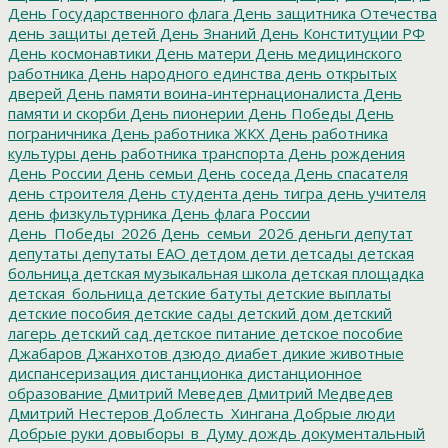
День Государственного флага
День защитника Отечества
день защиты детей
День Знаний
День Конституции РФ
День космонавтики
День матери
День медицинского
работника
День народного единства
день открытых
дверей
День памяти воина-интернационалиста
День
памяти и скорби
День пионерии
День Победы
День
пограничника
День работника ЖКХ
День работника
культуры
день работника транспорта
День рождения
День России
День семьи
День соседа
День спасателя
день строителя
День студента
день тигра
день учителя
день физкультурника
День флага России
День_Победы_2026
День_семьи_2026
деньги
депутат
депутаты
депутаты ЕАО
детдом
дети
детсады
детская
больница
детская музыкальная школа
детская площадка
детская_больница
детские батуты
детские выплаты
детские пособия
детские сады
детский дом
детский
лагерь
детский сад
детское питание
детское пособие
Джабаров
Джанхотов
дзюдо
диабет
дикие животные
диспансеризация
дистанционка
дистанционное
образование
Дмитрий Меведев
Дмитрий Медведев
Дмитрий Нестеров
Доблесть_Хингана
Добрые люди
Добрые руки
довыборы_в_Думу
дождь
документальный