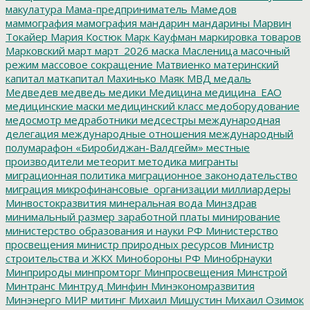
макулатура
Мама-предприниматель
Мамедов
маммография
мамография
мандарин
мандарины
Марвин
Токайер
Мария Костюк
Марк Кауфман
маркировка товаров
Марковский
март
март_2026
маска
Масленица
масочный
режим
массовое сокращение
Матвиенко
материнский
капитал
маткапитал
Махинько
Маяк
МВД
медаль
Медведев
медведь
медики
Медицина
медицина_ЕАО
медицинские маски
медицинский класс
медоборудование
медосмотр
медработники
медсестры
международная
делегация
международные отношения
международный
полумарафон «Биробиджан-Валдгейм»
местные
производители
метеорит
методика
мигранты
миграционная политика
миграционное законодательство
миграция
микрофинансовые_организации
миллиардеры
Минвостокразвития
минеральная вода
Минздрав
минимальный размер заработной платы
минирование
министерство образования и науки РФ
Министерство
просвещения
министр природных ресурсов
Министр
строительства и ЖКХ
Минобороны РФ
Минобрнауки
Минприроды
минпромторг
Минпросвещения
Минстрой
Минтранс
Минтруд
Минфин
Минэкономразвития
Минэнерго
МИР
митинг
Михаил Мишустин
Михаил Озимок