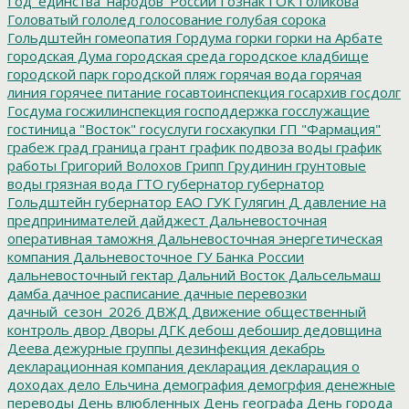
Год_единства_народов_России
Гознак
ГОК
Голикова
Головатый
гололед
голосование
голубая сорока
Гольдштейн
гомеопатия
Гордума
горки
горки на Арбате
городская Дума
городская среда
городское кладбище
городской парк
городской пляж
горячая вода
горячая
линия
горячее питание
госавтоинспекция
госархив
госдолг
Госдума
госжилинспекция
господдержка
госслужащие
гостиница "Восток"
госуслуги
госхакупки
ГП "Фармация"
грабеж
град
граница
грант
график подвоза воды
график
работы
Григорий Волохов
Грипп
Грудинин
грунтовые
воды
грязная вода
ГТО
губернатор
губернатор
Гольдштейн
губернатор ЕАО
ГУК
Гулягин
Д
давление на
предпринимателей
дайджест
Дальневосточная
оперативная таможня
Дальневосточная энергетическая
компания
Дальневосточное ГУ Банка России
дальневосточный гектар
Дальний Восток
Дальсельмаш
дамба
дачное расписание
дачные перевозки
дачный_сезон_2026
ДВЖД
Движение общественный
контроль
двор
Дворы
ДГК
дебош
дебошир
дедовщина
Деева
дежурные группы
дезинфекция
декабрь
декларационная компания
декларация
декларация о
доходах
дело Ельчина
демография
демогрфия
денежные
переводы
День влюбленных
День географа
День города