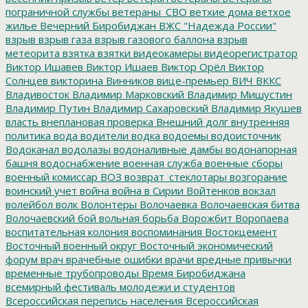
пограничной службы
ветераны_СВО
ветхие дома
ветхое
жилье
Вечерний Биробиджан
ВЖС "Надежда России"
взрыв
взрыв газа
взрыв газового баллона
взрыв
метеорита
взятка
взятки
видеокамеры
видеорегистратор
Виктор Ишавев
Виктор Ишаев
Виктор Орёл
Виктор
Солнцев
викторина
Винников
вице-премьер
ВИЧ
ВККС
Владивосток
Владимир Марковский
Владимир Мишустин
Владимир Путин
Владимир Сахаровский
Владимир Якушев
власть
внеплановая проверка
Внешний долг
внутренняя
политика
вода
водители
водка
водоемы
водоисточник
Водоканал
водолазы
водоналивные дамбы
водонапорная
башня
водоснабжение
военная служба
военные сборы
военный комиссар
ВОЗ
возврат_стеклотары
возгорание
воинский учет
война
война в Сирии
Войтенков
вокзал
волейбол
волк
Волонтеры
Волочаевка
Волочаевская битва
Волочаевский бой
вольная борьба
Ворожбит
Воропаева
воспитательная колония
воспоминания
Востокцемент
Восточный военный округ
Восточный экономический
форум
врач
врачебные ошибки
врачи
вредные привычки
временные трубопроводы
Время Биробиджана
всемирный фестиваль молодежи и студентов
Всероссийская перепись населения
Всероссийская