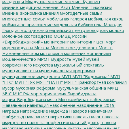
младенцы
Младушка
мнение
мнение_Кузовин
мнение_медицина
мнение_Райт
Мнение_Тиховский
мнение_экономика
мнения
многодетные семьи
многодетные_семьи
мобильная галерея
мобильная связь
мобильное приложение
модельная библиотека
Молодая
Гвардия
молодежный еврейский центр
молодежь
молоко
молочное скотоводство
МОМВД России
«Биробиджанский»
мониторинг
мониторинг цен
морг
морепродукты
Москва
Московское дело
мост
Мост в
Нижнеленинском
мотопомпа
мошенник
мошенники
мошенничество
МРОТ
мудрость
музей
музей
современного искусства
музыкальный спектакль
муниципалитеты
муниципальная программа
муниципальное имущество
МУП
МУП "Водоканал"
МУП
"ГТС"
МУП "ГУК
МУП "ПАТП"
МУП "Транспортная компания
мусор
мусорная реформа
Мусульманская община
МФЦ
МЧС
МЧС РФ
мэр
мэрия
мэрия Биробиджана
мэрия_Биробиджана
мясо
Мясокомбинат
набережная
Навальный
навигация
наводнение
наводнение_2019
награда
награждение
надежда
Назаров
назначения
Найфельд
наказание
накркотики
наледь
налог
налог на
имущество
налог на профессиональный доход
налоги
налоговая нагрузка
налоговые_льготы
налоговый вычет