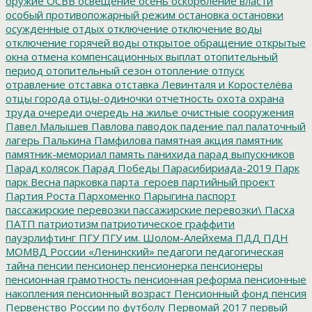
оружие
ОСВВ
освещение
осень
оскорбление власти
особый противопожарный режим
остановка
остановки
осужденные
отдых
отключение
отключение воды
отключение горячей воды
открытое обращение
открытые
окна
отмена компенсационных выплат
отопительный
период
отопительный сезон
отопление
отпуск
отравление
отставка
отставка Левинталя и Коростелёва
отцы города
отцы-одиночки
отчетность
охота
охрана
труда
очереди
очередь на жилье
очистные сооружения
Павел Малышев
Павлова
паводок
падение
пал
палаточный
лагерь
Палькина
Памфилова
памятная акция
памятник
памятник-мемориал
память
панихида
парад выпускников
Парад колясок
Парад Победы
Парасибириада-2019
Парк
парк Весна
парковка
парта_героев
партийный проект
Партия Роста
Пархоменко
Парыгина
паспорт
пассажирские перевозки
пассажирские перевозки\
Пасха
ПАТП
патриотизм
патриотическое граффити
пауэрлифтинг
ПГУ
ПГУ им. Шолом-Алейхема
ПДД
ПДН
МОМВД России «Ленинский»
педагоги
педагогическая
тайна
пенсии
пенсионер
пенсионерка
пенсионеры
пенсионная грамотность
пенсионная реформа
пенсионные
накопления
пенсионный возраст
Пенсионный фонд
пенсия
Первенство России по футболу
Первомай 2017
первый