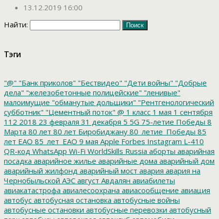
13.12.2019 16:00
Найти:
Тэги
"@"
"Банк приколов"
"Бествидео"
"Дети войны"
"Добрые
дела"
"железобетонные полицейские"
"ленивые"
малоимущие
"обманутые дольщики"
"Рентгенологический
субботник"
"Цементный поток"
@
1 класс
1 мая
1 сентября
112
2018
23 февраля
31 декабря
5
5G
75-летие Победы
8
Марта
80 лет
80 лет Биробиджану
80_летие_Победы
85
лет ЕАО
85_лет_ЕАО
9 мая
Apple
Forbes
Instagram
L-410
QR-код
WhatsApp
Wi-Fi
WorldSkills Russia
аборты
аварийная
посадка
аварийное жилье
аварийные дома
аварийный дом
аварийный жилфонд
аварийный мост
авария
авария на
Чернобыльской АЭС
август
Авдалян
авиабилеты
авиакатастрофа
авиалесоохрана
авиасообщение
авиация
автобус
автобусная остановка
автобусные войны
автобусные остановки
автобусные перевозки
автобусный