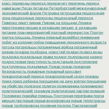
класс
переводы
переезд
перерасчет
перечень
период
навигации
Песах
петарда
Петербургский международный
экономический форум
Петровка
петрушкова
пешеходная
зона
пешеходные переходы
пешеходный переход
Пивенко
пикет
пикник
Пикник на площади Ленина
пиротехника
письмо в редакцию
письмо_в_редакцию
питание
план мероприятий
платный перекресток
Платон
плитка
площадь Ленина
пляжный волейбол
пневмония
побег из колонии
побои
повышение пенсионного возраста
погода
погорельцы
пограничные войска
пограничный
режим
подарки
подборка_новостей
подвал
подвоз воды
подделка
поддельные права
поджог
подпольное казино
подростковая преступность
подстанция
подтопление
подтопленцы
подъемные
Пожар
пожар
пожарная
безопасность
пожарные
пожарный кроссфит
пожароопасный период
пожароопасный сезон
пожары
поиск
поиск ребенка
покушение на дачу взятки
покушение
на убийство
полезное
полигон
поликлиника
полиомиелит
политехнический техникум
политические партии
полиция
Половинко
помойки
помощь
Понтонная переправа
порча
имущества
порыв
порыв водопровода
порыв теплотрассы
порыв трубопровода
посевная
поселок Партизанский