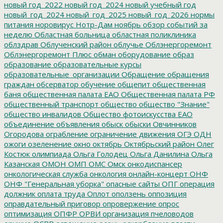
новый год_2022
новый год_2024
новый учебный год
новый_год_2024
новый_год_2025
новый_год_2026
нормы
питания
норовирус
Нотр-Дам
ноябрь
обзор событий за
неделю
Областная больница
областная поликлиника
облздрав
Облученский район
облучье
Облэнергоремонт
Облэнергоремонт Плюс
обман
оборудование
образ
образование
образовательные курсы
образовательные_организации
Обращение
обращения
граждан
обсерватор
обучение
общепит
общественная
баня
общественная палата ЕАО
Общественная палата РФ
общественный транспорт
общество
общество "Знание"
общество инвалидов
Общество фотоискусства ЕАО
объединение
объявления
обыск
обыски
Овчинников
Огородова
ограбление
ограничение движения
ОГЭ
ОДН
ожоги
озеленение
окно
октябрь
Октябрьский район
Олег
Костюк
олимпиада
Ольга Голодец
Ольга Данилина
Ольга
Казанская
ОМОН
ОМП
ОМС
Омск
онкодиспансер
онкологическая служба
онкология
онлайн-концерт
ОНФ
ОНФ "Генеральная уборка"
опасные сайты
ОПГ
операция
должник
оплата труда
Оплот
оползень
оппозиция
оправдательный приговор
опровержение
опрос
оптимизация
ОПФР
ОРВИ
организация пчеловодов