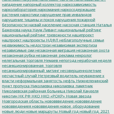
нападение
напорный коллектор
наркозависимость
нарколаборатория
наркомания
наркосодержащие
растения
наркотики
нарушение прав инвалидов
нарушение тишины и покоя
нарушения пожарной
безопасности
насвай
население
насосная станция
Наталья
Баженова
наука
Наум Ливант
национальный рейтинг
национальный рейтинг тревожности
наципроект
нацпроект
нацпроекты
НДФЛ
неблагополучные семьи
недвижимость
недострои
независимая экспертиза
независимые сми
незаконная миграция
незаконная охота
незаконная рубка
незаконная_реклама
некролог
нелегальная торговля
Немаев
непогода
нерабочая неделя
несанкционированная_торговля
несанкционированный_митинг
несовершеннолетние
несчастный случай
Нетрезвый водитель
неуважение к
власти
неформальная занятость
нефть
Нижнеленинский
пункт пропуска
Николаевка
николаевка_памятник
Николаевская районная больница
Николай Канделя
никотин
НК РФ
НКО
НКО «РОКР»
Новая звезда
Новгородская область
нововвведение
нововведение
нововведениея
нововведения
новое_оборудование
новые люди
новые маршруты
Новый год
новый год_2021