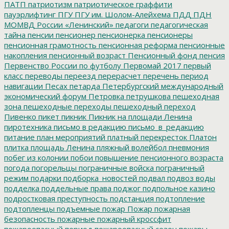
ПАТП
патриотизм
патриотическое граффити
пауэрлифтинг
ПГУ
ПГУ им. Шолом-Алейхема
ПДД
ПДН
МОМВД России «Ленинский»
педагоги
педагогическая
тайна
пенсии
пенсионер
пенсионерка
пенсионеры
пенсионная грамотность
пенсионная реформа
пенсионные
накопления
пенсионный возраст
Пенсионный фонд
пенсия
Первенство России по футболу
Первомай 2017
первый
класс
переводы
переезд
перерасчет
перечень
период
навигации
Песах
петарда
Петербургский международный
экономический форум
Петровка
петрушкова
пешеходная
зона
пешеходные переходы
пешеходный переход
Пивенко
пикет
пикник
Пикник на площади Ленина
пиротехника
письмо в редакцию
письмо_в_редакцию
питание
план мероприятий
платный перекресток
Платон
плитка
площадь Ленина
пляжный волейбол
пневмония
побег из колонии
побои
повышение пенсионного возраста
погода
погорельцы
пограничные войска
пограничный
режим
подарки
подборка_новостей
подвал
подвоз воды
подделка
поддельные права
поджог
подпольное казино
подростковая преступность
подстанция
подтопление
подтопленцы
подъемные
пожар
Пожар
пожарная
безопасность
пожарные
пожарный кроссфит
пожароопасный период
пожароопасный сезон
пожары