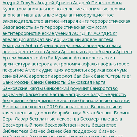
Андрей Голубь
Андрей Драчев
Андрей Пивенко
Анна
Кузнецова
аномальное потепление
анонимные звонки
анонс
антивандальные меры
антикоррупционное
законодательство
антисанитария
антитеррористическая
безопасность
антитеррористическая комиссия
антитеррористические учения
АО "ДГК"
АО "ДРСК"
апелляция
аппарат видеофиксации
апрель
аптека
Арашуков
Арбат
Арена
аренда земли
арендная плата
арест
арест счетов
Армия
Арнаполин
арт-объекты
Артеев
Артём Акименко
Артём Куликов
Архангельск
архив
архитектура
астероид
астрономия
асфальт
асфальтовое
покрытие
Атлет
аудиенция
аферисты
африканская чума
свиней
АЧС
аэропорт
аэрофлот
бал
банк
банк "Открытие"
Банк России
банки
банкноты
банковская карта
банковские_карты
банковский роуминг
банкротство
барельеф
баскетбол
Бастак
Бастрыкин
батут
Бедность
бездомные
бездомные животные
безналичные платежи
Безопасное колесо-2019
безопасность
Безопасные и
качественные дороги
безработица
белка
бензин
Беринг
Берл Лазар
бесплатные лекарства
Бессмертные дела
Бессмертный полк
бесхозяйственность
бешенство
библиотека
бизнес
бизнес без поддержки
бизнес-
омбудсмен
биометрия
Бира
Биракан
Бирария
БирЗСТ