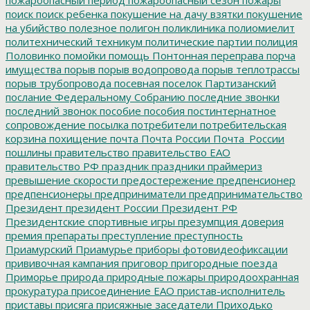
поиск
поиск ребенка
покушение на дачу взятки
покушение
на убийство
полезное
полигон
поликлиника
полиомиелит
политехнический техникум
политические партии
полиция
Половинко
помойки
помощь
Понтонная переправа
порча
имущества
порыв
порыв водопровода
порыв теплотрассы
порыв трубопровода
посевная
поселок Партизанский
послание Федеральному Собранию
последние звонки
последний звонок
пособие
пособия
постинтернатное
сопровождение
посылка
потребители
потребительская
корзина
похищение
почта
Почта России
Почта_России
пошлины
правительство
правительство ЕАО
правительство РФ
праздник
праздники
праймериз
превышение скорости
предостережение
предпенсионер
предпенсионеры
предприниматели
предпринимательство
Президент
президент России
Президент РФ
Президентские спортивные игры
презумпция доверия
премия
препараты
преступление
преступность
Приамурский
Приамурье
приборы фотовидеофиксации
прививочная кампания
приговор
пригородные поезда
Приморье
природа
природные пожары
природоохранная
прокуратура
присоединение ЕАО
пристав-исполнитель
приставы
присяга
присяжные заседатели
Приходько