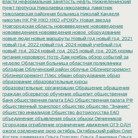
власти
неформальная занятость
нефть
Нижнеленинский
пункт пропуска
Николаевка
николаевка_памятник
Николаевская районная больница
Николай Канделя
никотин
НК РФ
НКО
НКО «РОКР»
Новая звезда
Новгородская область
нововвведение
нововведение
нововведениея
нововведения
новое_оборудование
новые люди
новые маршруты
Новый год
новый год_2021
новый год_2022
новый год_2024
новый учебный год
новый_год_2024
новый_год_2025
новый_год_2026
нормы
питания
норовирус
Нотр-Дам
ноябрь
обзор событий за
неделю
Областная больница
областная поликлиника
облздрав
Облученский район
облучье
Облэнергоремонт
Облэнергоремонт Плюс
обман
оборудование
образ
образование
образовательные курсы
образовательные_организации
Обращение
обращения
граждан
обсерватор
обучение
общепит
общественная
баня
общественная палата ЕАО
Общественная палата РФ
общественный транспорт
общество
общество "Знание"
общество инвалидов
Общество фотоискусства ЕАО
объединение
объявления
обыск
обыски
Овчинников
Огородова
ограбление
ограничение движения
ОГЭ
ОДН
ожоги
озеленение
окно
октябрь
Октябрьский район
Олег
Костюк
олимпиада
Ольга Голодец
Ольга Данилина
Ольга