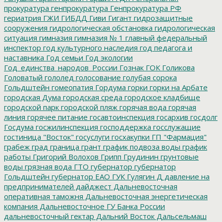
прокуратура
генпрокуратура
Генпрокуратура РФ
гериатрия
ГЖИ
ГИБДД
Гиви
Гигант
гидрозащитные
сооружения
гидрологическая обстановка
гидрологическая
ситуация
гимназия
гимназия № 1
главный федеральный
инспектор
год культурного наследия
год педагога и
наставника
Год семьи
Год экологии
Год_единства_народов_России
Гознак
ГОК
Голикова
Головатый
гололед
голосование
голубая сорока
Гольдштейн
гомеопатия
Гордума
горки
горки на Арбате
городская Дума
городская среда
городское кладбище
городской парк
городской пляж
горячая вода
горячая
линия
горячее питание
госавтоинспекция
госархив
госдолг
Госдума
госжилинспекция
господдержка
госслужащие
гостиница "Восток"
госуслуги
госхакупки
ГП "Фармация"
грабеж
град
граница
грант
график подвоза воды
график
работы
Григорий Волохов
Грипп
Грудинин
грунтовые
воды
грязная вода
ГТО
губернатор
губернатор
Гольдштейн
губернатор ЕАО
ГУК
Гулягин
Д
давление на
предпринимателей
дайджест
Дальневосточная
оперативная таможня
Дальневосточная энергетическая
компания
Дальневосточное ГУ Банка России
дальневосточный гектар
Дальний Восток
Дальсельмаш