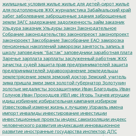
жилищные условия
жилье
жилье для детей-сирот
жильё
для подтопленцев
ЖКХ
журналистика
Забайкальский край
забег
заболевание
заброшенные здания
заброшенные
земли
ЗАГС
задержание
задолженность
займ
заказник
Ульдура
заказник Ульдуры
закон
Законодательное
Собрание
законодательство
законопреокт
законопроект
законороект
Заксобрание
Заксобрание ЕАО
заморозка
пенсионных накоплений
заморозки
занятость
запись в
школу
заповедник "Бастак"
заповедники
заработная плата
Заречье
зарплата
зарплаты
заслуженный работник ЖКХ
зачистка_судей
защита прав предпринимателей
защита
предпринимателей
здравоохранение
земледельцы
землетрясение
земля
земский доктор
Земский_учитель
зима пришла
змеи
змея
золотой губернатор
Золотухин
золотые медалисты
зоозащитники
Иван Благодырь
Иван
Голунов
Иван Проходцев
ИВЛ
ивс
Игорь Ткачев
игрушки
идиш
избиение
избирательная кампания
избирком
Известковый
измени жизнь к лучшему
Израиль
имена
импорт
инвалиды
инвестирование
инвестиции
инвестиционные проекты
индекс самоизоляции
индекс
человеческого развития
индексация
инновационное
развитие
иностранные государства
инспектор ДПС