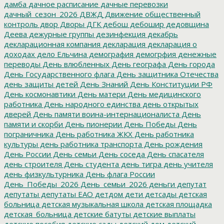
дамба
дачное расписание
дачные перевозки
дачный_сезон_2026
ДВЖД
Движение общественный
контроль
двор
Дворы
ДГК
дебош
дебошир
дедовщина
Деева
дежурные группы
дезинфекция
декабрь
декларационная компания
декларация
декларация о
доходах
дело Ельчина
демография
демогрфия
денежные
переводы
День влюбленных
День географа
День города
День Государственного флага
День защитника Отечества
день защиты детей
День Знаний
День Конституции РФ
День космонавтики
День матери
День медицинского
работника
День народного единства
день открытых
дверей
День памяти воина-интернационалиста
День
памяти и скорби
День пионерии
День Победы
День
пограничника
День работника ЖКХ
День работника
культуры
день работника транспорта
День рождения
День России
День семьи
День соседа
День спасателя
день строителя
День студента
день тигра
день учителя
день физкультурника
День флага России
День_Победы_2026
День_семьи_2026
деньги
депутат
депутаты
депутаты ЕАО
детдом
дети
детсады
детская
больница
детская музыкальная школа
детская площадка
детская_больница
детские батуты
детские выплаты
детские пособия
детские сады
детский дом
детский