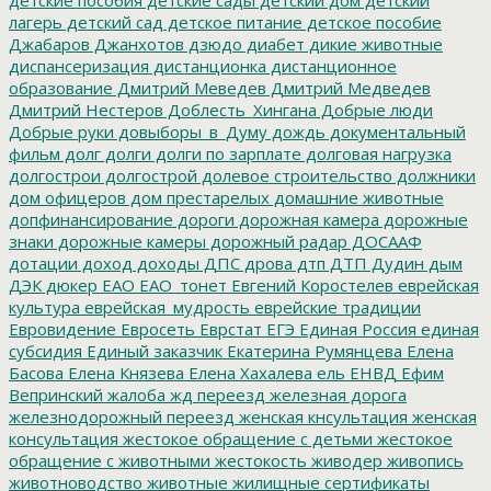
лагерь
детский сад
детское питание
детское пособие
Джабаров
Джанхотов
дзюдо
диабет
дикие животные
диспансеризация
дистанционка
дистанционное
образование
Дмитрий Меведев
Дмитрий Медведев
Дмитрий Нестеров
Доблесть_Хингана
Добрые люди
Добрые руки
довыборы_в_Думу
дождь
документальный
фильм
долг
долги
долги по зарплате
долговая нагрузка
долгострои
долгострой
долевое строительство
должники
дом офицеров
дом престарелых
домашние животные
допфинансирование
дороги
дорожная камера
дорожные
знаки
дорожные камеры
дорожный радар
ДОСААФ
дотации
доход
доходы
ДПС
дрова
дтп
ДТП
Дудин
дым
ДЭК
дюкер
ЕАО
ЕАО_тонет
Евгений Коростелев
еврейская
культура
еврейская_мудрость
еврейские традиции
Евровидение
Евросеть
Еврстат
ЕГЭ
Единая Россия
единая
субсидия
Единый заказчик
Екатерина Румянцева
Елена
Басова
Елена Князева
Елена Хахалева
ель
ЕНВД
Ефим
Вепринский
жалоба
жд переезд
железная дорога
железнодорожный переезд
женская кнсультация
женская
консультация
жестокое обращение с детьми
жестокое
обращение с животными
жестокость
живодер
живопись
животноводство
животные
жилищные сертификаты