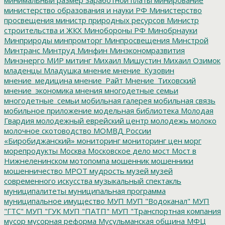
министерство образования и науки РФ
Министерство
просвещения
министр природных ресурсов
Министр
строительства и ЖКХ
Минобороны РФ
Минобрнауки
Минприроды
минпромторг
Минпросвещения
Минстрой
Минтранс
Минтруд
Минфин
Минэкономразвития
Минэнерго
МИР
митинг
Михаил Мишустин
Михаил Озимок
младенцы
Младушка
мнение
мнение_Кузовин
мнение_медицина
мнение_Райт
Мнение_Тиховский
мнение_экономика
мнения
многодетные семьи
многодетные_семьи
мобильная галерея
мобильная связь
мобильное приложение
модельная библиотека
Молодая
Гвардия
молодежный еврейский центр
молодежь
молоко
молочное скотоводство
МОМВД России
«Биробиджанский»
мониторинг
мониторинг цен
морг
морепродукты
Москва
Московское дело
мост
Мост в
Нижнеленинском
мотопомпа
мошенник
мошенники
мошенничество
МРОТ
мудрость
музей
музей
современного искусства
музыкальный спектакль
муниципалитеты
муниципальная программа
муниципальное имущество
МУП
МУП "Водоканал"
МУП
"ГТС"
МУП "ГУК
МУП "ПАТП"
МУП "Транспортная компания
мусор
мусорная реформа
Мусульманская община
МФЦ