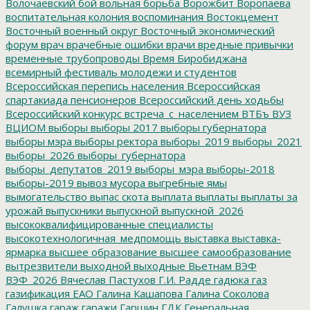
Волочаевский бой
вольная борьба
Ворожбит
Воропаева
воспитательная колония
воспоминания
Востокцемент
Восточный военный округ
Восточный экономический
форум
врач
врачебные ошибки
врачи
вредные привычки
временные трубопроводы
Время Биробиджана
всемирный фестиваль молодежи и студентов
Всероссийская перепись населения
Всероссийская
спартакиада пенсионеров
Всероссийский день ходьбы
Всероссийский конкурс
встреча_с_населением
ВТБъ
ВУЗ
ВЦИОМ
выборы
выборы 2017
выборы губернатора
выборы мэра
выборы ректора
выборы_2019
выборы_2021
выборы_2026
выборы_губернатора
выборы_депутатов_2019
выборы_мэра
выборы-2018
выборы-2019
вывоз мусора
выгребные ямы
вымогательство
выпас скота
выплата
выплаты
выплаты за
урожай
выпускники
выпускной
выпускной_2026
высококвалифицированные специалисты
высокотехнологичная_медпомощь
выставка
выставка-
ярмарка
высшее образование
высшее самообразование
вытрезвители
выходной
выходные
Вьетнам
ВЭФ
ВЭФ_2026
Вячеслав Пастухов
Г.И. Радде
гадюка
газ
газификация ЕАО
Галина Кашапова
Галина Соколова
Галушка
гараж
гаражи
Гаршин
ГДК
Генеральная