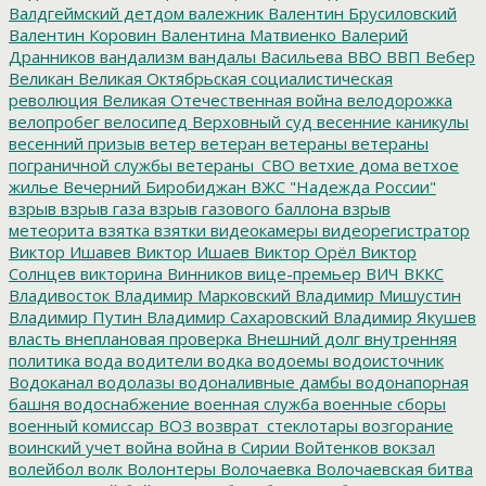
Валдгеймский детдом
валежник
Валентин Брусиловский
Валентин Коровин
Валентина Матвиенко
Валерий
Дранников
вандализм
вандалы
Васильева
ВВО
ВВП
Вебер
Великан
Великая Октябрьская социалистическая
революция
Великая Отечественная война
велодорожка
велопробег
велосипед
Верховный суд
весенние каникулы
весенний призыв
ветер
ветеран
ветераны
ветераны
пограничной службы
ветераны_СВО
ветхие дома
ветхое
жилье
Вечерний Биробиджан
ВЖС "Надежда России"
взрыв
взрыв газа
взрыв газового баллона
взрыв
метеорита
взятка
взятки
видеокамеры
видеорегистратор
Виктор Ишавев
Виктор Ишаев
Виктор Орёл
Виктор
Солнцев
викторина
Винников
вице-премьер
ВИЧ
ВККС
Владивосток
Владимир Марковский
Владимир Мишустин
Владимир Путин
Владимир Сахаровский
Владимир Якушев
власть
внеплановая проверка
Внешний долг
внутренняя
политика
вода
водители
водка
водоемы
водоисточник
Водоканал
водолазы
водоналивные дамбы
водонапорная
башня
водоснабжение
военная служба
военные сборы
военный комиссар
ВОЗ
возврат_стеклотары
возгорание
воинский учет
война
война в Сирии
Войтенков
вокзал
волейбол
волк
Волонтеры
Волочаевка
Волочаевская битва