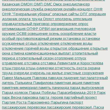
Казанская
ОМОН
ОМП
ОМС
Омск
онкодиспансер
онкологическая служба
онкология
онлайн-концерт
ОНФ
ОНФ "Генеральная уборка"
опасные сайты
ОПГ
операция
должник
оплата труда
Оплот
оползень
оппозиция
оправдательный приговор
опровержение
опрос
оптимизация
ОПФР
ОРВИ
организация пчеловодов
оружие
ОСВВ
освещение
осень
оскорбление власти
особый противопожарный режим
остановка
остановки
осужденные
отдых
отключение
отключение воды
отключение горячей воды
открытое обращение
открытые
окна
отмена компенсационных выплат
отопительный
период
отопительный сезон
отопление
отпуск
отравление
отставка
отставка Левинталя и Коростелёва
отцы города
отцы-одиночки
отчетность
охота
охрана
труда
очереди
очередь на жилье
очистные сооружения
Павел Малышев
Павлова
паводок
падение
пал
палаточный
лагерь
Палькина
Памфилова
памятная акция
памятник
памятник-мемориал
память
панихида
парад выпускников
Парад колясок
Парад Победы
Парасибириада-2019
Парк
парк Весна
парковка
парта_героев
партийный проект
Партия Роста
Пархоменко
Парыгина
паспорт
пассажирские перевозки
пассажирские перевозки\
Пасха