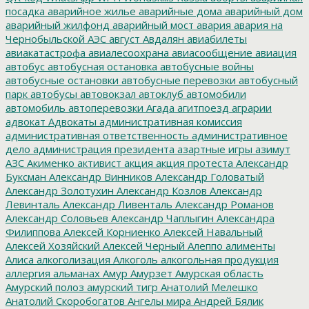
посадка
аварийное жилье
аварийные дома
аварийный дом
аварийный жилфонд
аварийный мост
авария
авария на
Чернобыльской АЭС
август
Авдалян
авиабилеты
авиакатастрофа
авиалесоохрана
авиасообщение
авиация
автобус
автобусная остановка
автобусные войны
автобусные остановки
автобусные перевозки
автобусный
парк
автобусы
автовокзал
автоклуб
автомобили
автомобиль
автоперевозки
Агада
агитпоезд
аграрии
адвокат
Адвокаты
административная комиссия
административная ответственность
административное
дело
администрация президента
азартные игры
азимут
АЗС
Акименко
активист
акция
акция протеста
Александр
Буксман
Александр Винников
Александр Головатый
Александр Золотухин
Александр Козлов
Александр
Левинталь
Александр Ливенталь
Александр Романов
Александр Соловьев
Александр Чаплыгин
Александра
Филиппова
Алексей Корниенко
Алексей Навальный
Алексей Хозяйский
Алексей Черный
Алеппо
алименты
Алиса
алкоголизация
Алкоголь
алкогольная продукция
аллергия
альманах
Амур
Амурзет
Амурская область
Амурский полоз
амурский тигр
Анатолий Мелешко
Анатолий Скоробогатов
Ангелы мира
Андрей Бялик