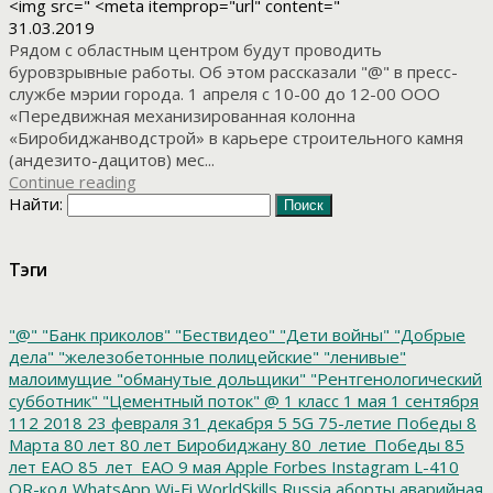
<img src=" <meta itemprop="url" content="
31.03.2019
Рядом с областным центром будут проводить
буровзрывные работы. Об этом рассказали "@" в пресс-
службе мэрии города. 1 апреля с 10-00 до 12-00 ООО
«Передвижная механизированная колонна
«Биробиджанводстрой» в карьере строительного камня
(андезито-дацитов) мес...
Continue reading
Найти:
Тэги
"@"
"Банк приколов"
"Бествидео"
"Дети войны"
"Добрые
дела"
"железобетонные полицейские"
"ленивые"
малоимущие
"обманутые дольщики"
"Рентгенологический
субботник"
"Цементный поток"
@
1 класс
1 мая
1 сентября
112
2018
23 февраля
31 декабря
5
5G
75-летие Победы
8
Марта
80 лет
80 лет Биробиджану
80_летие_Победы
85
лет ЕАО
85_лет_ЕАО
9 мая
Apple
Forbes
Instagram
L-410
QR-код
WhatsApp
Wi-Fi
WorldSkills Russia
аборты
аварийная