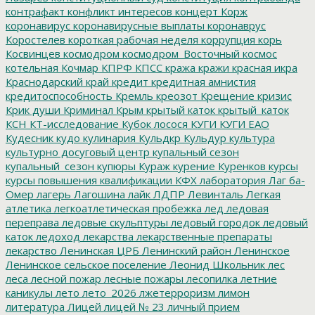
контрафакт
конфликт интересов
концерт
Корж
коронавирус
коронавирусные выплаты
коронаврус
Коростелев
короткая рабочая неделя
коррупция
корь
Косвинцев
космодром
космодром_Восточный
космос
котельная
Кочмар
КПРФ
КПСС
кража
кражи
красная икра
Краснодарский край
кредит
кредитная амнистия
кредитоспособность
Кремль
креозот
Крещение
кризис
Крик души
Криминал
Крым
крытый каток
крытый_каток
КСН
КТ-исследование
Кубок лосося
КУГИ
КУГИ ЕАО
Кудесник
кудо
кулинария
Кульдкр
Кульдур
культура
культурно досуговый центр
купальный сезон
купальный_сезон
купюры
Кураж
курение
Куренков
курсы
курсы повышения квалификации
КФХ
лаборатория
Лаг ба-
Омер
лагерь
Лагошина
лайк
ЛДПР
Левинталь
Легкая
атлетика
легкоатлетическая пробежка
лед
ледовая
переправа
ледовые скульптуры
ледовый городок
ледовый
каток
ледоход
лекарства
лекарственные препараты
лекарство
Ленинская ЦРБ
Ленинский район
Ленинское
Ленинское сельское поселение
Леонид Школьник
лес
леса
лесной пожар
лесные пожары
лесопилка
летние
каникулы
лето
лето_2026
лжетерроризм
лимон
литература
Лицей
лицей № 23
личный прием