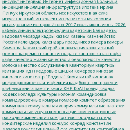
инсульт
интервью
Интернет
инфекционная больница
инфекция
инфляция
инфраструктура
ипотека
Ирина
Пинчук
Иркутская область
иск
искусственная елка
искусственный_интеллект
исправительная колония
исследование
история
Итоги-2017
июль
июнь
июнь_2026
кабель линии электропередачи
кадетский бал
кадеты
кадровая чехарда
кадры
казаки
Казань
Казначейство
России
календарь
календарь праздников
камера
камеры
Камчатка
Камчатский край
канализация
капитальный
ремонт
капремонт
карантин
карате
каратин
катастрофа
кафе
качество жизни
качество и безопасность
качество
молока
качество обслуживания
Кванториум
квартиры
квитанция
КДН
кедровые шишки
Кемерово
кинозал
кинологи
кинотеатр "Родина"
Кирга
китай
кишечная
инфекция
кишечная_инфекция
кладбище
клещ
клещи
клубника
книга памяти
книги
КНР
КоАП
ковид-сводка
Кодекс
колледж культуры
колония
командировка
командировочные
комары
комиссия
комитет образования
коммуналка
коммунальная авария
коммунальные платежи
коммунальные услуги
компенсации
компенсационные
расходы
компенсация
комфортная городская среда
кондитерские изделия
конкурс
Конрад
Константин
Лазарев
конституционный суд
конституция
контрабанда