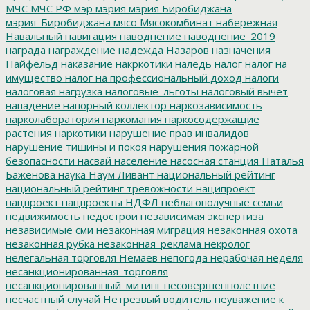
МЧС
МЧС РФ
мэр
мэрия
мэрия Биробиджана
мэрия_Биробиджана
мясо
Мясокомбинат
набережная
Навальный
навигация
наводнение
наводнение_2019
награда
награждение
надежда
Назаров
назначения
Найфельд
наказание
накркотики
наледь
налог
налог на
имущество
налог на профессиональный доход
налоги
налоговая нагрузка
налоговые_льготы
налоговый вычет
нападение
напорный коллектор
наркозависимость
нарколаборатория
наркомания
наркосодержащие
растения
наркотики
нарушение прав инвалидов
нарушение тишины и покоя
нарушения пожарной
безопасности
насвай
население
насосная станция
Наталья
Баженова
наука
Наум Ливант
национальный рейтинг
национальный рейтинг тревожности
наципроект
нацпроект
нацпроекты
НДФЛ
неблагополучные семьи
недвижимость
недострои
независимая экспертиза
независимые сми
незаконная миграция
незаконная охота
незаконная рубка
незаконная_реклама
некролог
нелегальная торговля
Немаев
непогода
нерабочая неделя
несанкционированная_торговля
несанкционированный_митинг
несовершеннолетние
несчастный случай
Нетрезвый водитель
неуважение к