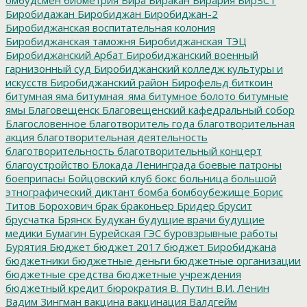
Биробидажан
Биробиджан
Биробиджан-2
Биробиджанская воспитательная колония
Биробиджанская таможня
Биробиджанская ТЭЦ
Биробиджанский Арбат
Биробиджанский военный
гарнизонный суд
Биробиджанский колледж культуры и
искусств
Биробиджанский район
Бирофельд
биткоин
битумная яма
битумная_яма
битумное болото
битумные
ямы
Благовещенск
Благовещенский кафедральный собор
Благословенное
благотворитель года
благотворительная
акция
благотворительная деятельность
благотворительность
благотворительный концерт
благоустройство
Блокада Ленинграда
боевые патроны
боеприпасы
Бойцовский клуб
бокс
больница
большой
этнографический диктант
бомба
бомбоубежище
Борис
Титов
Борохович
брак
браконьер
Бридер
брусит
брусчатка
Брянск
Будукан
будущие врачи
будущие
медики
Бумагин
Бурейская ГЭС
буровзрывные работы
Бурятия
Бюджет
бюджет 2017
бюджет Биробиджана
бюджетники
бюджетные деньги
бюджетные организации
бюджетные средства
бюджетные учреждения
бюджетный кредит
бюрократия
В. Путин
В.И. Ленин
Вадим Зингман
вакцина
вакцинация
Валдгейм