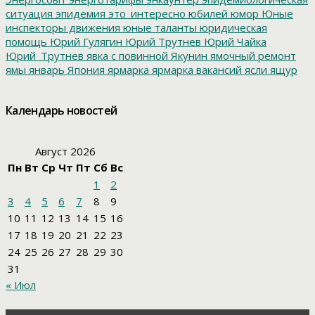
ситуация
эпидемия
это_интересно
юбилей
юмор
Юные
инспекторы движения
юные таланты
юридическая
помощь
Юрий Гулягин
Юрий Трутнев
Юрий Чайка
Юрий_Трутнев
явка с повинной
Якунин
ямочный ремонт
ямы
январь
Япония
ярмарка
ярмарка вакансий
ясли
ящур
Календарь новостей
Август 2026
Пн
Вт
Ср
Чт
Пт
Сб
Вс
1
2
3
4
5
6
7
8
9
10
11
12
13
14
15
16
17
18
19
20
21
22
23
24
25
26
27
28
29
30
31
« Июл