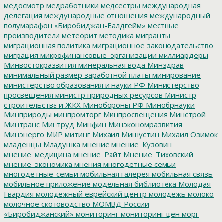
медосмотр
медработники
медсестры
международная
делегация
международные отношения
международный
полумарафон «Биробиджан-Валдгейм»
местные
производители
метеорит
методика
мигранты
миграционная политика
миграционное законодательство
миграция
микрофинансовые_организации
миллиардеры
Минвостокразвития
минеральная вода
Минздрав
минимальный размер заработной платы
минирование
министерство образования и науки РФ
Министерство
просвещения
министр природных ресурсов
Министр
строительства и ЖКХ
Минобороны РФ
Минобрнауки
Минприроды
минпромторг
Минпросвещения
Минстрой
Минтранс
Минтруд
Минфин
Минэкономразвития
Минэнерго
МИР
митинг
Михаил Мишустин
Михаил Озимок
младенцы
Младушка
мнение
мнение_Кузовин
мнение_медицина
мнение_Райт
Мнение_Тиховский
мнение_экономика
мнения
многодетные семьи
многодетные_семьи
мобильная галерея
мобильная связь
мобильное приложение
модельная библиотека
Молодая
Гвардия
молодежный еврейский центр
молодежь
молоко
молочное скотоводство
МОМВД России
«Биробиджанский»
мониторинг
мониторинг цен
морг