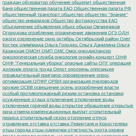
граждан
обсерватор
обучение
общепит
общественная
баня
общественная палата ЕАО
Общественная палата РФ
общественный транспорт
общество
общество "Знание"
общество инвалидов
Общество фотоискусства ЕАО
объединение
объявления
обыск
обыски
Овчинников
Огородова
ограбление
ограничение движения
ОГЭ
ОДН
ожоги
озеленение
окно
октябрь
Октябрьский район
Олег
Костюк
олимпиада
Ольга Голодец
Ольга Данилина
Ольга
Казанская
ОМОН
ОМП
ОМС
Омск
онкодиспансер
онкологическая служба
онкология
онлайн-концерт
ОНФ
ОНФ "Генеральная уборка"
опасные сайты
ОПГ
операция
должник
оплата труда
Оплот
оползень
оппозиция
оправдательный приговор
опровержение
опрос
оптимизация
ОПФР
ОРВИ
организация пчеловодов
оружие
ОСВВ
освещение
осень
оскорбление власти
особый противопожарный режим
остановка
остановки
осужденные
отдых
отключение
отключение воды
отключение горячей воды
открытое обращение
открытые
окна
отмена компенсационных выплат
отопительный
период
отопительный сезон
отопление
отпуск
отравление
отставка
отставка Левинталя и Коростелёва
отцы города
отцы-одиночки
отчетность
охота
охрана
труда
очереди
очередь на жилье
очистные сооружения