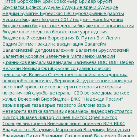
Титов
Борохович
брак
браконьер
Бридер
брусит
брусчатка
Брянск
Будукан
будущие врачи
будущие
медики
Бумагин
Бурейская ГЭС
буровзрывные работы
Бурятия
Бюджет
бюджет 2017
бюджет Биробиджана
бюджетники
бюджетные деньги
бюджетные организации
бюджетные средства
бюджетные учреждения
бюджетный кредит
бюрократия
В. Путин
В.И. Ленин
Вадим Зингман
вакцина
вакцинация
Валдгейм
Валдгеймский детдом
валежник
Валентин Брусиловский
Валентин Коровин
Валентина Матвиенко
Валерий
Дранников
вандализм
вандалы
Васильева
ВВО
ВВП
Вебер
Великан
Великая Октябрьская социалистическая
революция
Великая Отечественная война
велодорожка
велопробег
велосипед
Верховный суд
весенние каникулы
весенний призыв
ветер
ветеран
ветераны
ветераны
пограничной службы
ветераны_СВО
ветхие дома
ветхое
жилье
Вечерний Биробиджан
ВЖС "Надежда России"
взрыв
взрыв газа
взрыв газового баллона
взрыв
метеорита
взятка
взятки
видеокамеры
видеорегистратор
Виктор Ишавев
Виктор Ишаев
Виктор Орёл
Виктор
Солнцев
викторина
Винников
вице-премьер
ВИЧ
ВККС
Владивосток
Владимир Марковский
Владимир Мишустин
Владимир Путин
Владимир Сахаровский
Владимир Якушев