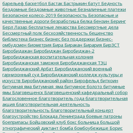
барельеф
баскетбол
Бастак
Бастрыкин
батут
Бедность
бездомные
бездомные животные
безналичные платежи
Безопасное колесо-2019
безопасность
Безопасные и
качественные дороги
безработица
белка
бензин
Беринг
Берл Лазар
бесплатные лекарства
Бессмертные дела
Бессмертный полк
бесхозяйственность
бешенство
библиотека
бизнес
бизнес без поддержки
бизнес-
омбудсмен
биометрия
Бира
Биракан
Бирария
БирЗСТ
Биробидажан
Биробиджан
Биробиджан-2
Биробиджанская воспитательная колония
Биробиджанская таможня
Биробиджанская ТЭЦ
Биробиджанский Арбат
Биробиджанский военный
гарнизонный суд
Биробиджанский колледж культуры и
искусств
Биробиджанский район
Бирофельд
биткоин
битумная яма
битумная_яма
битумное болото
битумные
ямы
Благовещенск
Благовещенский кафедральный собор
Благословенное
благотворитель года
благотворительная
акция
благотворительная деятельность
благотворительность
благотворительный концерт
благоустройство
Блокада Ленинграда
боевые патроны
боеприпасы
Бойцовский клуб
бокс
больница
большой
этнографический диктант
бомба
бомбоубежище
Борис