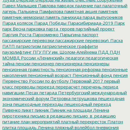
Павел Малышев
Павлова
паводок
падение
пал
палаточный
лагерь
Палькина
Памфилова
памятная акция
памятник
памятник-мемориал
память
панихида
парад выпускников
Парад колясок
Парад Победы
Парасибириада-2019
Парк
парк Весна
парковка
парта_героев
партийный проект
Партия Роста
Пархоменко
Парыгина
паспорт
пассажирские перевозки
пассажирские перевозки\
Пасха
ПАТП
патриотизм
патриотическое граффити
пауэрлифтинг
ПГУ
ПГУ им. Шолом-Алейхема
ПДД
ПДН
МОМВД России «Ленинский»
педагоги
педагогическая
тайна
пенсии
пенсионер
пенсионерка
пенсионеры
пенсионная грамотность
пенсионная реформа
пенсионные
накопления
пенсионный возраст
Пенсионный фонд
пенсия
Первенство России по футболу
Первомай 2017
первый
класс
переводы
переезд
перерасчет
перечень
период
навигации
Песах
петарда
Петербургский международный
экономический форум
Петровка
петрушкова
пешеходная
зона
пешеходные переходы
пешеходный переход
Пивенко
пикет
пикник
Пикник на площади Ленина
пиротехника
письмо в редакцию
письмо_в_редакцию
питание
план мероприятий
платный перекресток
Платон
плитка
площадь Ленина
пляжный волейбол
пневмония