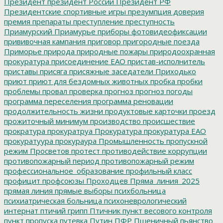
Президент
президент России
Президент РФ
Президентские спортивные игры
презумпция доверия
премия
препараты
преступление
преступность
Приамурский
Приамурье
приборы фотовидеофиксации
прививочная кампания
приговор
пригородные поезда
Приморье
природа
природные пожары
природоохранная
прокуратура
присоединение ЕАО
пристав-исполнитель
приставы
присяга
присяжные заседатели
Приходько
приют
приют для бездомных животных
пробка
пробки
проблемы
провал
проверка
прогноз
прогноз погоды
программа переселения
программа реновации
продолжительность жизни
продуктовые карточки
проезд
прожиточный минимум
производство
происшествие
прократура
прокуратруа
Прокуратура
прокуратура ЕАО
прокуратуура
прокураура
Промышленность
пропускной
режим
Просветов
протест
противодействие коррупции
противопожарный период
противопожарный режим
профессиональное_образование
профильный класс
профицит
профсоюзы
Проходцев
Пряма_линия_2025
прямая линия
прямые выборы
психбольница
психиатрическая больница
психоневрологический
интернат
птичий грипп
Птичник
пункт весового контроля
пункт пропуска
путевка
Путин
ПФР
Пшеничный
пьянство