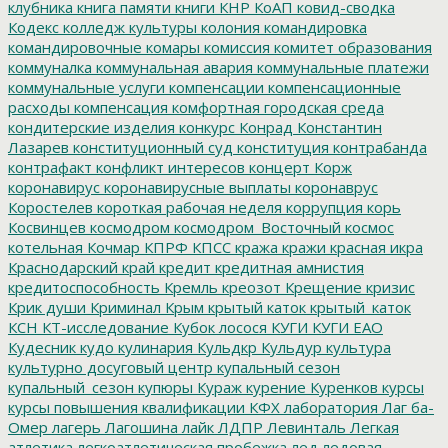
клубника
книга памяти
книги
КНР
КоАП
ковид-сводка
Кодекс
колледж культуры
колония
командировка
командировочные
комары
комиссия
комитет образования
коммуналка
коммунальная авария
коммунальные платежи
коммунальные услуги
компенсации
компенсационные
расходы
компенсация
комфортная городская среда
кондитерские изделия
конкурс
Конрад
Константин
Лазарев
конституционный суд
конституция
контрабанда
контрафакт
конфликт интересов
концерт
Корж
коронавирус
коронавирусные выплаты
коронаврус
Коростелев
короткая рабочая неделя
коррупция
корь
Косвинцев
космодром
космодром_Восточный
космос
котельная
Кочмар
КПРФ
КПСС
кража
кражи
красная икра
Краснодарский край
кредит
кредитная амнистия
кредитоспособность
Кремль
креозот
Крещение
кризис
Крик души
Криминал
Крым
крытый каток
крытый_каток
КСН
КТ-исследование
Кубок лосося
КУГИ
КУГИ ЕАО
Кудесник
кудо
кулинария
Кульдкр
Кульдур
культура
культурно досуговый центр
купальный сезон
купальный_сезон
купюры
Кураж
курение
Куренков
курсы
курсы повышения квалификации
КФХ
лаборатория
Лаг ба-
Омер
лагерь
Лагошина
лайк
ЛДПР
Левинталь
Легкая
атлетика
легкоатлетическая пробежка
лед
ледовая