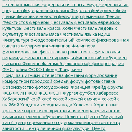
сетевая компания
федеральная трасса Амур
федеральные
средства
федеральный розыск
Федотов
фейерверк
фейк
фейки
фейковые новости
фельдшер
феминизм
Феникс
Феоктистов
фермеры
фестиваль
фестиваль еврейской
культуры
фестиваль красок Холи
Фестиваль ледовых
скульптур
Фестиваль мяса
Фестиваль языка идиш
Физкультурно-оздоровительный комплекс
фиксированная
выплата
Филармония
Филиппов
Филиппова
финансирование
финансовая грамотность
финансовая
пирамида
финансовые пирамиды
финансовый омбудсмен
финансы
Фишман
флешмоб
флюорограф
флюорография
ФНС
фобия
ФОКОТ
фонд
Фонд кино
фонд_защитники_отечества
фонтаны
формирование
комфортной городской среды\
форум
фотовыставка
фотоискусство
фотохудожники
Франция
Фрейд
фрукты
ФСБ
ФСИН
ФСО
ФСС
ФССП
Фургал
футбол
Хабаровск
Хабаровский край
хлеб
хоккей
хоккей с мячом
хоккей с
шайбой
Холдоми
холодная вода
Холокост
Хорошавин
хранение наркотиков
хрустальная менора
хулиганство
хулиганы
целевое обучение
Целищев
Центр "Амурский
тигр"
центр временного содержания мигрантов
центр
занятости
Центр лечебной физкультуры
Центр