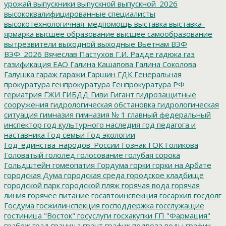
урожай
выпускники
выпускной
выпускной_2026
высококвалифицированные специалисты
высокотехнологичная_медпомощь
выставка
выставка-
ярмарка
высшее образование
высшее самообразование
вытрезвители
выходной
выходные
Вьетнам
ВЭФ
ВЭФ_2026
Вячеслав Пастухов
Г.И. Радде
гадюка
газ
газификация ЕАО
Галина Кашапова
Галина Соколова
Галушка
гараж
гаражи
Гаршин
ГДК
Генеральная
прокуратура
генпрокуратура
Генпрокуратура РФ
гериатрия
ГЖИ
ГИБДД
Гиви
Гигант
гидрозащитные
сооружения
гидрологическая обстановка
гидрологическая
ситуация
гимназия
гимназия № 1
главный федеральный
инспектор
год культурного наследия
год педагога и
наставника
Год семьи
Год экологии
Год_единства_народов_России
Гознак
ГОК
Голикова
Головатый
гололед
голосование
голубая сорока
Гольдштейн
гомеопатия
Гордума
горки
горки на Арбате
городская Дума
городская среда
городское кладбище
городской парк
городской пляж
горячая вода
горячая
линия
горячее питание
госавтоинспекция
госархив
госдолг
Госдума
госжилинспекция
господдержка
госслужащие
гостиница "Восток"
госуслуги
госхакупки
ГП "Фармация"
грабеж
град
граница
грант
график подвоза воды
график