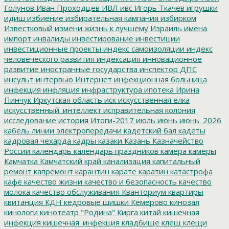
Голунов
Иван Проходцев
ИВЛ
ивс
Игорь Ткачев
игрушки
идиш
избиение
избирательная кампания
избирком
Известковый
измени жизнь к лучшему
Израиль
имена
импорт
инвалиды
инвестирование
инвестиции
инвестиционные проекты
индекс самоизоляции
индекс
человеческого развития
индексация
инновационное
развитие
иностранные государства
инспектор ДПС
инсульт
интервью
Интернет
инфекционная больница
инфекция
инфляция
инфраструктура
ипотека
Ирина
Пинчук
Иркутская область
иск
искусственная елка
искусственный_интеллект
исправительная колония
исследование
история
Итоги-2017
июль
июнь
июнь_2026
кабель линии электропередачи
кадетский бал
кадеты
кадровая чехарда
кадры
казаки
Казань
Казначейство
России
календарь
календарь праздников
камера
камеры
Камчатка
Камчатский край
канализация
капитальный
ремонт
капремонт
карантин
карате
каратин
катастрофа
кафе
качество жизни
качество и безопасность
качество
молока
качество обслуживания
Кванториум
квартиры
квитанция
КДН
кедровые шишки
Кемерово
кинозал
кинологи
кинотеатр "Родина"
Кирга
китай
кишечная
инфекция
кишечная_инфекция
кладбище
клещ
клещи