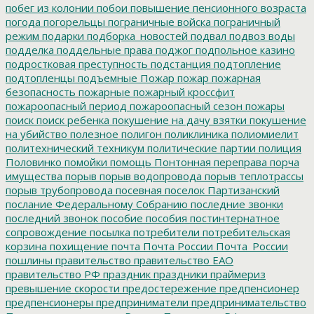
побег из колонии
побои
повышение пенсионного возраста
погода
погорельцы
пограничные войска
пограничный
режим
подарки
подборка_новостей
подвал
подвоз воды
подделка
поддельные права
поджог
подпольное казино
подростковая преступность
подстанция
подтопление
подтопленцы
подъемные
Пожар
пожар
пожарная
безопасность
пожарные
пожарный кроссфит
пожароопасный период
пожароопасный сезон
пожары
поиск
поиск ребенка
покушение на дачу взятки
покушение
на убийство
полезное
полигон
поликлиника
полиомиелит
политехнический техникум
политические партии
полиция
Половинко
помойки
помощь
Понтонная переправа
порча
имущества
порыв
порыв водопровода
порыв теплотрассы
порыв трубопровода
посевная
поселок Партизанский
послание Федеральному Собранию
последние звонки
последний звонок
пособие
пособия
постинтернатное
сопровождение
посылка
потребители
потребительская
корзина
похищение
почта
Почта России
Почта_России
пошлины
правительство
правительство ЕАО
правительство РФ
праздник
праздники
праймериз
превышение скорости
предостережение
предпенсионер
предпенсионеры
предприниматели
предпринимательство