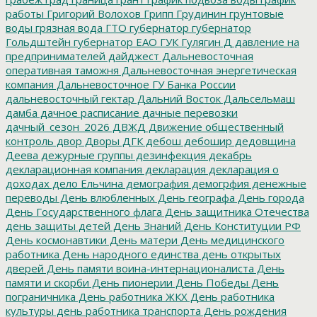
работы
Григорий Волохов
Грипп
Грудинин
грунтовые
воды
грязная вода
ГТО
губернатор
губернатор
Гольдштейн
губернатор ЕАО
ГУК
Гулягин
Д
давление на
предпринимателей
дайджест
Дальневосточная
оперативная таможня
Дальневосточная энергетическая
компания
Дальневосточное ГУ Банка России
дальневосточный гектар
Дальний Восток
Дальсельмаш
дамба
дачное расписание
дачные перевозки
дачный_сезон_2026
ДВЖД
Движение общественный
контроль
двор
Дворы
ДГК
дебош
дебошир
дедовщина
Деева
дежурные группы
дезинфекция
декабрь
декларационная компания
декларация
декларация о
доходах
дело Ельчина
демография
демогрфия
денежные
переводы
День влюбленных
День географа
День города
День Государственного флага
День защитника Отечества
день защиты детей
День Знаний
День Конституции РФ
День космонавтики
День матери
День медицинского
работника
День народного единства
день открытых
дверей
День памяти воина-интернационалиста
День
памяти и скорби
День пионерии
День Победы
День
пограничника
День работника ЖКХ
День работника
культуры
день работника транспорта
День рождения