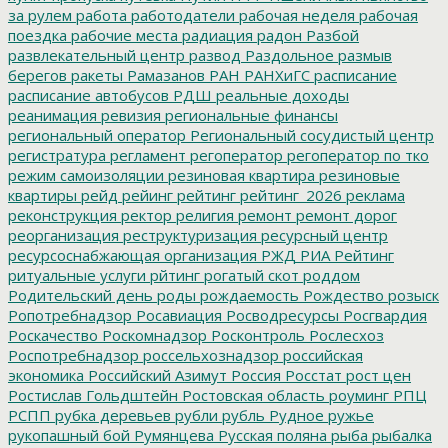
за рулем
работа
работодатели
рабочая неделя
рабочая
поездка
рабочие места
радиация
радон
Разбой
развлекательный центр
развод
Раздольное
размыв
берегов
ракеты
Рамазанов
РАН
РАНХиГС
расписание
расписание автобусов
РДШ
реальные доходы
реанимация
ревизия
региональные финансы
региональный оператор
Региональный сосудистый центр
регистратура
регламент
регоператор
регоператор по тко
режим самоизоляции
резиновая квартира
резиновые
квартиры
рейд
рейинг
рейтинг
рейтинг_2026
реклама
реконструкция
ректор
религия
ремонт
ремонт дорог
реорганизация
реструктуризация
ресурсный центр
ресурсоснабжающая организация
РЖД
РИА Рейтинг
ритуальные услуги
рйтинг
рогатый скот
роддом
Родительский день
роды
рождаемость
Рождество
розыск
Ропотребнадзор
Росавиация
Росводресурсы
Росгвардия
Роскачество
Роскомнадзор
Росконтроль
Рослесхоз
Роспотребнадзор
россельхознадзор
российская
экономика
Российский Азимут
Россия
Росстат
рост цен
Ростислав Гольдштейн
Ростовская область
роуминг
РПЦ
РСПП
рубка деревьев
рубли
рубль
Рудное
ружье
рукопашный бой
Румянцева
Русская поляна
рыба
рыбалка