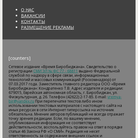
О НАС
ВАКАНСИИ
КОНТАКТЫ
РАЗМЕЩЕНИЕ РЕКЛАМЫ
[counters]
Сетевое издание «Время Биробиджана». Свидетельство о
регистрации
СМИ ЭЛ № ФС 77 - 68811
выдано Федеральной
службой по надзору в сфере связи, информационных
технологий и массовых коммуникаций (Роскомнадзор) от
07.03.2017 года. Заместитель главного редактора ООО «Время
Биробиджана»: Кондратенко Т.В. Адрес издателя и редакции:
679015, Еврейская автономная область, г. Биробиджан, ул.
Физкультурная, д. 26. Телефон (42622) 2-17-85. E-mail:
vremya-
bir@yandex.ru
При перепечатке текстов либо ином
использовании текстовых материалов с настоящего сайта на
иных ресурсах в сети Интернет гиперссылка на источник
обязательна. Мнение авторов публикаций не всегда отражает
точку зрения редакции. Если, по вашему мнению,
опубликованная информация не соответствует
действительности, воспользуйтесь правом на ответ в порядке
статьи 46 Закона РФ «О СМИ». Редакция не несет
ответственность за содержание внешних ссылок и