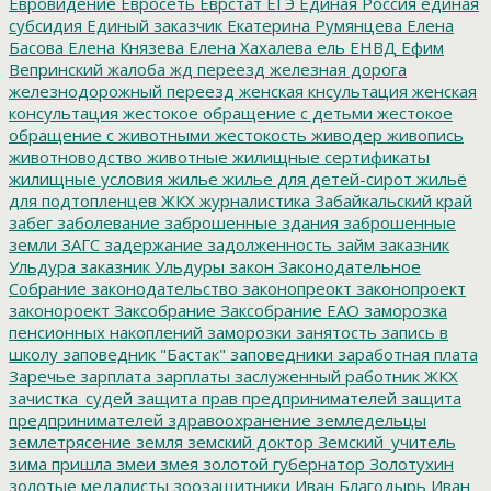
Евровидение
Евросеть
Еврстат
ЕГЭ
Единая Россия
единая
субсидия
Единый заказчик
Екатерина Румянцева
Елена
Басова
Елена Князева
Елена Хахалева
ель
ЕНВД
Ефим
Вепринский
жалоба
жд переезд
железная дорога
железнодорожный переезд
женская кнсультация
женская
консультация
жестокое обращение с детьми
жестокое
обращение с животными
жестокость
живодер
живопись
животноводство
животные
жилищные сертификаты
жилищные условия
жилье
жилье для детей-сирот
жильё
для подтопленцев
ЖКХ
журналистика
Забайкальский край
забег
заболевание
заброшенные здания
заброшенные
земли
ЗАГС
задержание
задолженность
займ
заказник
Ульдура
заказник Ульдуры
закон
Законодательное
Собрание
законодательство
законопреокт
законопроект
законороект
Заксобрание
Заксобрание ЕАО
заморозка
пенсионных накоплений
заморозки
занятость
запись в
школу
заповедник "Бастак"
заповедники
заработная плата
Заречье
зарплата
зарплаты
заслуженный работник ЖКХ
зачистка_судей
защита прав предпринимателей
защита
предпринимателей
здравоохранение
земледельцы
землетрясение
земля
земский доктор
Земский_учитель
зима пришла
змеи
змея
золотой губернатор
Золотухин
золотые медалисты
зоозащитники
Иван Благодырь
Иван