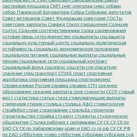
смотровая площадка
СМП
снег
снегопад
снюс
собаки
собор Парижской Богоматери
Собра
Собрание депутатов
Совет ветеранов
Совет Федерации
советские ГОСТы
советские зарплаты
Совфед
Сокол
сокращения
Солнцев
Солтус
Солцнев
соотечественники
Сопка
соревнования
сотовая связь
сотрудничество
соцвыплаты
соцзащита
социально-культурный центр
социально-политическая
устойчивость
социально-экономическое положение
социальное питание
социальные выплаты
социальные
пенсии
социальные сети
социальный контракт
Социальный фонд
соцопрос
соцсети
соя
спасатели
спасение
спецтранспорт
СПИД
спорт
спортивная
акробатика
спортивная площадка
спорткомплекс
Справедливая Россия
справка
справки
СПЧ
среднее
образование
средняя зарплата
срок годности
СССР
старый
мост
статистика
статья
стела
стимулирующие выплаты
стипендия
стихия
столица
столица ДфО
стоматология
страйкбол
страх
страхование
стрельба
строители
строительство
стройка
студент
студенты
студенческое
общежитие
Стычка рабочих с силовиками
СУ СК
СУ СК по
ЕАО
СУ СК по Хабаровскому краю и ЕАО
су ск рф
СУ СК РФ
по ЕАО
субботнее чтиво
субботник
субсидии
субсидия
суд