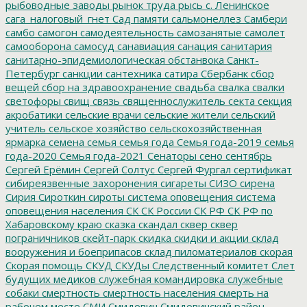
рыбоводные заводы
рынок труда
рысь
с. Ленинское
сага_налоговый_гнет
Сад памяти
сальмонеллез
Самбери
самбо
самогон
самодеятельность
самозанятые
самолет
самооборона
самосуд
санавиация
санация
санитария
санитарно-эпидемиологическая обстанвока
Санкт-
Петербург
санкции
сантехника
сатира
Сбербанк
сбор
вещей
сбор на здравоохранение
свадьба
свалка
свалки
светофоры
свищ
связь
священнослужитель
секта
секция
акробатики
сельские врачи
сельские жители
сельский
учитель
сельское хозяйство
сельскохозяйственная
ярмарка
семена
семья
семья года
Семья года-2019
семья
года-2020
Семья года-2021
Сенаторы
сено
сентябрь
Сергей Ерёмин
Сергей Солтус
Сергей Фургал
сертификат
сибиреязвенные захоронения
сигареты
СИЗО
сирена
Сирия
Сироткин
сироты
система оповещения
система
оповещения населения
СК
СК России
СК РФ
СК РФ по
Хабаровскому краю
сказка
скандал
сквер
сквер
пограничников
скейт-парк
скидка
скидки и акции
склад
вооружения и боеприпасов
склад пиломатериалов
скорая
Скорая помощь
СКУД
СКУДы
Следственный комитет
Слет
будущих медиков
служебная командировка
служебные
собаки
смертность
смертность населения
смерть на
рабочем месте
СМИ
Смидович
Смидовичский район