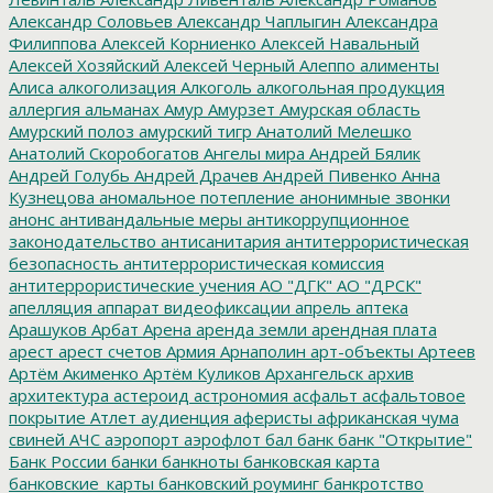
Александр Соловьев
Александр Чаплыгин
Александра
Филиппова
Алексей Корниенко
Алексей Навальный
Алексей Хозяйский
Алексей Черный
Алеппо
алименты
Алиса
алкоголизация
Алкоголь
алкогольная продукция
аллергия
альманах
Амур
Амурзет
Амурская область
Амурский полоз
амурский тигр
Анатолий Мелешко
Анатолий Скоробогатов
Ангелы мира
Андрей Бялик
Андрей Голубь
Андрей Драчев
Андрей Пивенко
Анна
Кузнецова
аномальное потепление
анонимные звонки
анонс
антивандальные меры
антикоррупционное
законодательство
антисанитария
антитеррористическая
безопасность
антитеррористическая комиссия
антитеррористические учения
АО "ДГК"
АО "ДРСК"
апелляция
аппарат видеофиксации
апрель
аптека
Арашуков
Арбат
Арена
аренда земли
арендная плата
арест
арест счетов
Армия
Арнаполин
арт-объекты
Артеев
Артём Акименко
Артём Куликов
Архангельск
архив
архитектура
астероид
астрономия
асфальт
асфальтовое
покрытие
Атлет
аудиенция
аферисты
африканская чума
свиней
АЧС
аэропорт
аэрофлот
бал
банк
банк "Открытие"
Банк России
банки
банкноты
банковская карта
банковские_карты
банковский роуминг
банкротство