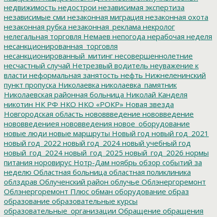
недвижимость
недострои
независимая экспертиза
независимые сми
незаконная миграция
незаконная охота
незаконная рубка
незаконная_реклама
некролог
нелегальная торговля
Немаев
непогода
нерабочая неделя
несанкционированная_торговля
несанкционированный_митинг
несовершеннолетние
несчастный случай
Нетрезвый водитель
неуважение к
власти
неформальная занятость
нефть
Нижнеленинский
пункт пропуска
Николаевка
николаевка_памятник
Николаевская районная больница
Николай Канделя
никотин
НК РФ
НКО
НКО «РОКР»
Новая звезда
Новгородская область
нововвведение
нововведение
нововведениея
нововведения
новое_оборудование
новые люди
новые маршруты
Новый год
новый год_2021
новый год_2022
новый год_2024
новый учебный год
новый_год_2024
новый_год_2025
новый_год_2026
нормы
питания
норовирус
Нотр-Дам
ноябрь
обзор событий за
неделю
Областная больница
областная поликлиника
облздрав
Облученский район
облучье
Облэнергоремонт
Облэнергоремонт Плюс
обман
оборудование
образ
образование
образовательные курсы
образовательные_организации
Обращение
обращения