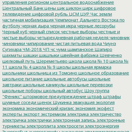
управления регионом
центральное водоснабжение
Центральный Банк
цены
цик
циклон
цирк
цифровое
телевидение
цифровой рубль
ЦСМ
ЦУР
Час земли
частичная мобилизация
Чемпионат Дальнего Востока по
футболу
черная дыра
черная икра
черные лесорубы
Черный куб
черный список
честные выборы
честные и
чистые выборы
четырехдневная рабочая неделя
чиновник
чиновники
чипирование
чистая питьевая вода
Чиунэ
Сугихара
ЧМ-2018
ЧП
чс
чума
шампанское
Шапиро
шахматы
шашки
шашлыки
швейная фабрика
Шевченко
шелковый путь
Шереметьево
школа
школа № 10
школа №
11
школа № 4
школа № 9
школы
школьная ярмарка
школьники
школьница из Томсино
школьное образование
школьное питание
школьные автобусы
школьные
завтраки
школьные каникулы
школьные перевозки
школьные поборы
школьный автобус
Шоу группа
"Феникс"
штормовое предупреждение
штраф
штрафы
шумные соседи
щенок
Щукинка
эвакуация
экология
экономика
экономический кризис
экономия
экофест
эксперты
экспорт
экстремизм
электрика
электричество
электричка
электрички
электронная запись
электронные
турникеты
электроплита
электросети
электроэнергия
Энергосбыт
энерготарифы
энкаунтер
эпидемиологическая