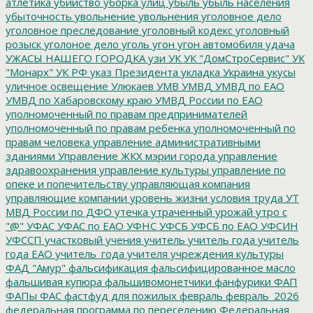
атлетика
убийство
уборка улиц
убыль
убыль населения
убыточность
увольнение
увольнения
уголовное дело
уголовное преследование
уголовный кодекс
уголовный
розыск
уголоное дело
уголь
угон
угон автомобиля
удача
УЖАСЫ НАШЕГО ГОРОДКА
узи
УК
УК "ДомСтроСервис"
УК
"Монарх"
УК РФ
указ Президента
укладка
Украина
укусы
уличное освещение
Улюкаев
УМВ
УМВД
УМВД по ЕАО
УМВД по Хабаровскому краю
УМВД России по ЕАО
уполномоченный по правам предпринимателей
уполномоченный по правам ребенка
уполномоченный по
правам человека
управление административными
зданиями
Управление ЖКХ мэрии города
управление
здравоохранения
управление культуры
управление по
опеке и попечительству
управляющая компания
управляющие компании
уровень жизни
условия труда
УТ
МВД России по ДФО
утечка
утраченный урожай
утро с
"@"
УФАС
УФАС по ЕАО
УФНС
УФСБ
УФСБ по ЕАО
УФСИН
УФССП
участковый
учения
учитель
учитель года
учитель
года ЕАО
учитель_года
учителя
учреждения культуры
ФАД "Амур"
фальсификация
фальсифицированное масло
фальшивая купюра
фальшивомонетчики
фанфурики
ФАП
ФАПы
ФАС
фастфуд для пожилых
февраль
февраль_2026
федеральная программа по переселению
Федеральная