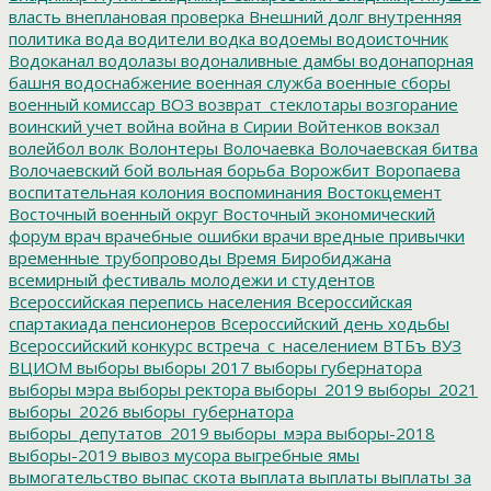
власть
внеплановая проверка
Внешний долг
внутренняя
политика
вода
водители
водка
водоемы
водоисточник
Водоканал
водолазы
водоналивные дамбы
водонапорная
башня
водоснабжение
военная служба
военные сборы
военный комиссар
ВОЗ
возврат_стеклотары
возгорание
воинский учет
война
война в Сирии
Войтенков
вокзал
волейбол
волк
Волонтеры
Волочаевка
Волочаевская битва
Волочаевский бой
вольная борьба
Ворожбит
Воропаева
воспитательная колония
воспоминания
Востокцемент
Восточный военный округ
Восточный экономический
форум
врач
врачебные ошибки
врачи
вредные привычки
временные трубопроводы
Время Биробиджана
всемирный фестиваль молодежи и студентов
Всероссийская перепись населения
Всероссийская
спартакиада пенсионеров
Всероссийский день ходьбы
Всероссийский конкурс
встреча_с_населением
ВТБъ
ВУЗ
ВЦИОМ
выборы
выборы 2017
выборы губернатора
выборы мэра
выборы ректора
выборы_2019
выборы_2021
выборы_2026
выборы_губернатора
выборы_депутатов_2019
выборы_мэра
выборы-2018
выборы-2019
вывоз мусора
выгребные ямы
вымогательство
выпас скота
выплата
выплаты
выплаты за