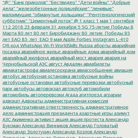
"@"
"Банк приколов"
"Бествидео"
"Дети войны"
"Добрые
дела"
"железобетонные полицейские"
"ленивые"
малоимущие
"обманутые дольщики"
"Рентгенологический
субботник"
"Цементный поток"
@
1 класс
1 мая
1 сентября
112
2018
23 февраля
31 декабря
5
5G
75-летие Победы
8
Марта
80 лет
80 лет Биробиджану
80_летие_Победы
85
лет ЕАО
85_лет_ЕАО
9 мая
Apple
Forbes
Instagram
L-410
QR-код
WhatsApp
Wi-Fi
WorldSkills Russia
аборты
аварийная
посадка
аварийное жилье
аварийные дома
аварийный дом
аварийный жилфонд
аварийный мост
авария
авария на
Чернобыльской АЭС
август
Авдалян
авиабилеты
авиакатастрофа
авиалесоохрана
авиасообщение
авиация
автобус
автобусная остановка
автобусные войны
автобусные остановки
автобусные перевозки
автобусный
парк
автобусы
автовокзал
автоклуб
автомобили
автомобиль
автоперевозки
Агада
агитпоезд
аграрии
адвокат
Адвокаты
административная комиссия
административная ответственность
административное
дело
администрация президента
азартные игры
азимут
АЗС
Акименко
активист
акция
акция протеста
Александр
Буксман
Александр Винников
Александр Головатый
Александр Золотухин
Александр Козлов
Александр
Левинталь
Александр Ливенталь
Александр Романов