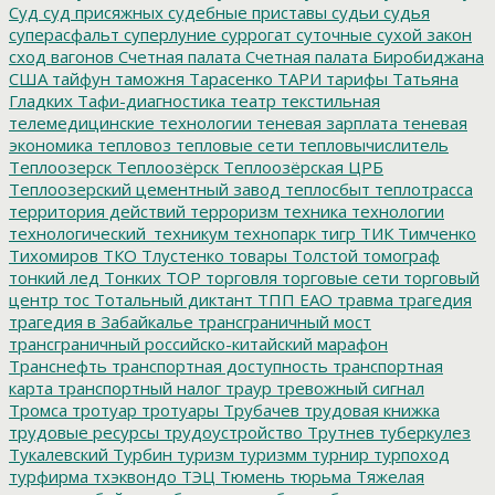
Суд
суд присяжных
судебные приставы
судьи
судья
суперасфальт
суперлуние
суррогат
суточные
сухой закон
сход вагонов
Счетная палата
Счетная палата Биробиджана
США
тайфун
таможня
Тарасенко
ТАРИ
тарифы
Татьяна
Гладких
Тафи-диагностика
театр
текстильная
телемедицинские технологии
теневая зарплата
теневая
экономика
тепловоз
тепловые сети
тепловычислитель
Теплоозерск
Теплоозёрск
Теплоозёрская ЦРБ
Теплоозерский цементный завод
теплосбыт
теплотрасса
территория действий
терроризм
техника
технологии
технологический_техникум
технопарк
тигр
ТИК
Тимченко
Тихомиров
ТКО
Тлустенко
товары
Толстой
томограф
тонкий лед
Тонких
ТОР
торговля
торговые сети
торговый
центр
тос
Тотальный диктант
ТПП ЕАО
травма
трагедия
трагедия в Забайкалье
трансграничный мост
трансграничный российско-китайский марафон
Транснефть
транспортная доступность
транспортная
карта
транспортный налог
траур
тревожный сигнал
Тромса
тротуар
тротуары
Трубачев
трудовая книжка
трудовые ресурсы
трудоустройство
Трутнев
туберкулез
Тукалевский
Турбин
туризм
туризмм
турнир
турпоход
турфирма
тхэквондо
ТЭЦ
Тюмень
тюрьма
Тяжелая