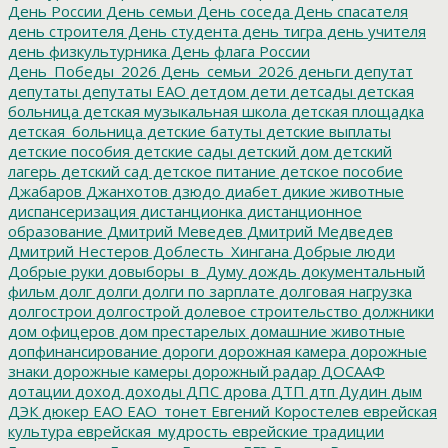
День России
День семьи
День соседа
День спасателя
день строителя
День студента
день тигра
день учителя
день физкультурника
День флага России
День_Победы_2026
День_семьи_2026
деньги
депутат
депутаты
депутаты ЕАО
детдом
дети
детсады
детская
больница
детская музыкальная школа
детская площадка
детская_больница
детские батуты
детские выплаты
детские пособия
детские сады
детский дом
детский
лагерь
детский сад
детское питание
детское пособие
Джабаров
Джанхотов
дзюдо
диабет
дикие животные
диспансеризация
дистанционка
дистанционное
образование
Дмитрий Меведев
Дмитрий Медведев
Дмитрий Нестеров
Доблесть_Хингана
Добрые люди
Добрые руки
довыборы_в_Думу
дождь
документальный
фильм
долг
долги
долги по зарплате
долговая нагрузка
долгострои
долгострой
долевое строительство
должники
дом офицеров
дом престарелых
домашние животные
допфинансирование
дороги
дорожная камера
дорожные
знаки
дорожные камеры
дорожный радар
ДОСААФ
дотации
доход
доходы
ДПС
дрова
ДТП
дтп
Дудин
дым
ДЭК
дюкер
ЕАО
ЕАО_тонет
Евгений Коростелев
еврейская
культура
еврейская_мудрость
еврейские традиции