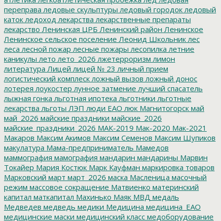
переправа
ледовые скульптуры
ледовый городок
ледовый
каток
ледоход
лекарства
лекарственные препараты
лекарство
Ленинская ЦРБ
Ленинский район
Ленинское
Ленинское сельское поселение
Леонид Школьник
лес
леса
лесной пожар
лесные пожары
лесопилка
летние
каникулы
лето
лето_2026
лжетерроризм
лимон
литература
Лицей
лицей № 23
личный прием
логистический комплеск
ложный вызов
ложный донос
лотерея
лоукостер
лунное затмение
лучший спасатель
лыжная гонка
льготная ипотека
льготники
льготные
лекарства
льготы
ЛЭП
люди ЕАО
люк
Магнитогорск
май
май_2026
майские праздники
майские_2026
майские_праздники_2026
МАК-2019
Мак-2020
Мак-2021
Макаров
Максим Акимов
Максим Семенов
Максим Шупиков
макулатура
Мама-предприниматель
Мамедов
маммография
мамография
мандарин
мандарины
Марвин
Токайер
Мария Костюк
Марк Кауфман
маркировка товаров
Марковский
март
март_2026
маска
Масленица
масочный
режим
массовое сокращение
Матвиенко
материнский
капитал
маткапитал
Махинько
Маяк
МВД
медаль
Медведев
медведь
медики
Медицина
медицина_ЕАО
медицинские маски
медицинский класс
медоборудование