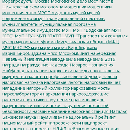
морепродукты
Москва
Московское дело
мост
Мост в
Нижнеленинском
мотопомпа
мошенник
мошенники
мошенничество
МРОТ
мудрость
музей
музей
современного искусства
музыкальный спектакль
муниципалитеты
муниципальная программа
муниципальное имущество
МУП
МУП "Водоканал"
МУП
"ГТС"
МУП "ГУК
МУП "ПАТП"
МУП "Транспортная компания
мусор
мусорная реформа
Мусульманская община
МФЦ
МЧС
МЧС РФ
мэр
мэрия
мэрия Биробиджана
мэрия_Биробиджана
мясо
Мясокомбинат
набережная
Навальный
навигация
наводнение
наводнение_2019
награда
награждение
надежда
Назаров
назначения
Найфельд
наказание
накркотики
наледь
налог
налог на
имущество
налог на профессиональный доход
налоги
налоговая нагрузка
налоговые_льготы
налоговый вычет
нападение
напорный коллектор
наркозависимость
нарколаборатория
наркомания
наркосодержащие
растения
наркотики
нарушение прав инвалидов
нарушение тишины и покоя
нарушения пожарной
безопасности
насвай
население
насосная станция
Наталья
Баженова
наука
Наум Ливант
национальный рейтинг
национальный рейтинг тревожности
наципроект
нацпроект
нацпроекты
НДФЛ
неблагополучные семьи