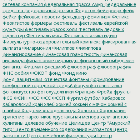
сетевая компания
федеральная трасса Амур
федеральные
средства
федеральный розыск
Федотов
фейерверк
фейк
фейки
фейковые новости
фельдшер
феминизм
Феникс
Феоктистов
фермеры
фестиваль
фестиваль еврейской
культуры
фестиваль красок Холи
Фестиваль ледовых
скульптур
Фестиваль мяса
Фестиваль языка идиш
Физкультурно-оздоровительный комплекс
фиксированная
выплата
Филармония
Филиппов
Филиппова
финансирование
финансовая грамотность
финансовая
пирамида
финансовые пирамиды
финансовый омбудсмен
финансы
Фишман
флешмоб
флюорограф
флюорография
ФНС
фобия
ФОКОТ
фонд
Фонд кино
фонд_защитники_отечества
фонтаны
формирование
комфортной городской среды\
форум
фотовыставка
фотоискусство
фотохудожники
Франция
Фрейд
фрукты
ФСБ
ФСИН
ФСО
ФСС
ФССП
Фургал
футбол
Хабаровск
Хабаровский край
хлеб
хоккей
хоккей с мячом
хоккей с
шайбой
Холдоми
холодная вода
Холокост
Хорошавин
хранение наркотиков
хрустальная менора
хулиганство
хулиганы
целевое обучение
Целищев
Центр "Амурский
тигр"
центр временного содержания мигрантов
центр
занятости
Центр лечебной физкультуры
Центр