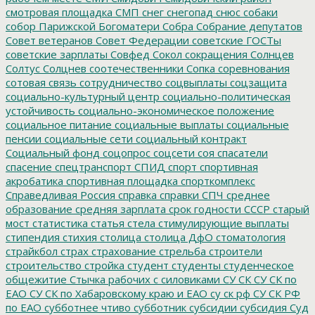
смотровая площадка
СМП
снег
снегопад
снюс
собаки
собор Парижской Богоматери
Собра
Собрание депутатов
Совет ветеранов
Совет Федерации
советские ГОСТы
советские зарплаты
Совфед
Сокол
сокращения
Солнцев
Солтус
Солцнев
соотечественники
Сопка
соревнования
сотовая связь
сотрудничество
соцвыплаты
соцзащита
социально-культурный центр
социально-политическая
устойчивость
социально-экономическое положение
социальное питание
социальные выплаты
социальные
пенсии
социальные сети
социальный контракт
Социальный фонд
соцопрос
соцсети
соя
спасатели
спасение
спецтранспорт
СПИД
спорт
спортивная
акробатика
спортивная площадка
спорткомплекс
Справедливая Россия
справка
справки
СПЧ
среднее
образование
средняя зарплата
срок годности
СССР
старый
мост
статистика
статья
стела
стимулирующие выплаты
стипендия
стихия
столица
столица ДфО
стоматология
страйкбол
страх
страхование
стрельба
строители
строительство
стройка
студент
студенты
студенческое
общежитие
Стычка рабочих с силовиками
СУ СК
СУ СК по
ЕАО
СУ СК по Хабаровскому краю и ЕАО
су ск рф
СУ СК РФ
по ЕАО
субботнее чтиво
субботник
субсидии
субсидия
Суд