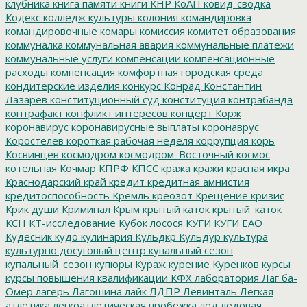
клубника
книга памяти
книги
КНР
КоАП
ковид-сводка
Кодекс
колледж культуры
колония
командировка
командировочные
комары
комиссия
комитет образования
коммуналка
коммунальная авария
коммунальные платежи
коммунальные услуги
компенсации
компенсационные
расходы
компенсация
комфортная городская среда
кондитерские изделия
конкурс
Конрад
Константин
Лазарев
конституционный суд
конституция
контрабанда
контрафакт
конфликт интересов
концерт
Корж
коронавирус
коронавирусные выплаты
коронаврус
Коростелев
короткая рабочая неделя
коррупция
корь
Косвинцев
космодром
космодром_Восточный
космос
котельная
Кочмар
КПРФ
КПСС
кража
кражи
красная икра
Краснодарский край
кредит
кредитная амнистия
кредитоспособность
Кремль
креозот
Крещение
кризис
Крик души
Криминал
Крым
крытый каток
крытый_каток
КСН
КТ-исследование
Кубок лосося
КУГИ
КУГИ ЕАО
Кудесник
кудо
кулинария
Кульдкр
Кульдур
культура
культурно досуговый центр
купальный сезон
купальный_сезон
купюры
Кураж
курение
Куренков
курсы
курсы повышения квалификации
КФХ
лаборатория
Лаг ба-
Омер
лагерь
Лагошина
лайк
ЛДПР
Левинталь
Легкая
атлетика
легкоатлетическая пробежка
лед
ледовая