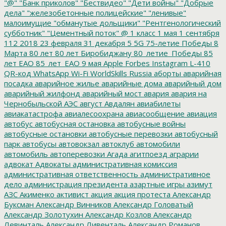
"@"
"Банк приколов"
"Бествидео"
"Дети войны"
"Добрые
дела"
"железобетонные полицейские"
"ленивые"
малоимущие
"обманутые дольщики"
"Рентгенологический
субботник"
"Цементный поток"
@
1 класс
1 мая
1 сентября
112
2018
23 февраля
31 декабря
5
5G
75-летие Победы
8
Марта
80 лет
80 лет Биробиджану
80_летие_Победы
85
лет ЕАО
85_лет_ЕАО
9 мая
Apple
Forbes
Instagram
L-410
QR-код
WhatsApp
Wi-Fi
WorldSkills Russia
аборты
аварийная
посадка
аварийное жилье
аварийные дома
аварийный дом
аварийный жилфонд
аварийный мост
авария
авария на
Чернобыльской АЭС
август
Авдалян
авиабилеты
авиакатастрофа
авиалесоохрана
авиасообщение
авиация
автобус
автобусная остановка
автобусные войны
автобусные остановки
автобусные перевозки
автобусный
парк
автобусы
автовокзал
автоклуб
автомобили
автомобиль
автоперевозки
Агада
агитпоезд
аграрии
адвокат
Адвокаты
административная комиссия
административная ответственность
административное
дело
администрация президента
азартные игры
азимут
АЗС
Акименко
активист
акция
акция протеста
Александр
Буксман
Александр Винников
Александр Головатый
Александр Золотухин
Александр Козлов
Александр
Левинталь
Александр Ливенталь
Александр Романов