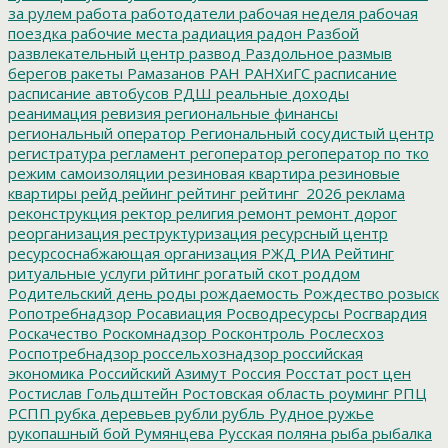
за рулем
работа
работодатели
рабочая неделя
рабочая
поездка
рабочие места
радиация
радон
Разбой
развлекательный центр
развод
Раздольное
размыв
берегов
ракеты
Рамазанов
РАН
РАНХиГС
расписание
расписание автобусов
РДШ
реальные доходы
реанимация
ревизия
региональные финансы
региональный оператор
Региональный сосудистый центр
регистратура
регламент
регоператор
регоператор по тко
режим самоизоляции
резиновая квартира
резиновые
квартиры
рейд
рейинг
рейтинг
рейтинг_2026
реклама
реконструкция
ректор
религия
ремонт
ремонт дорог
реорганизация
реструктуризация
ресурсный центр
ресурсоснабжающая организация
РЖД
РИА Рейтинг
ритуальные услуги
рйтинг
рогатый скот
роддом
Родительский день
роды
рождаемость
Рождество
розыск
Ропотребнадзор
Росавиация
Росводресурсы
Росгвардия
Роскачество
Роскомнадзор
Росконтроль
Рослесхоз
Роспотребнадзор
россельхознадзор
российская
экономика
Российский Азимут
Россия
Росстат
рост цен
Ростислав Гольдштейн
Ростовская область
роуминг
РПЦ
РСПП
рубка деревьев
рубли
рубль
Рудное
ружье
рукопашный бой
Румянцева
Русская поляна
рыба
рыбалка