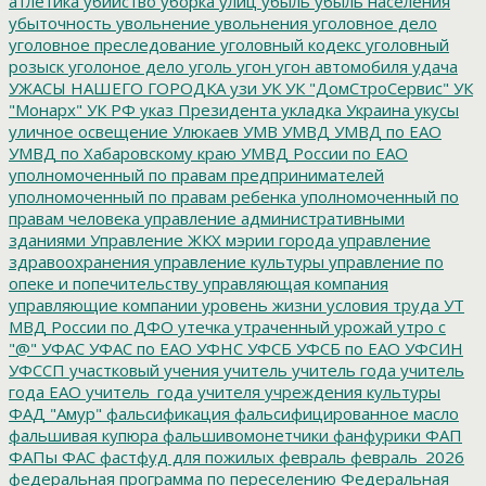
атлетика
убийство
уборка улиц
убыль
убыль населения
убыточность
увольнение
увольнения
уголовное дело
уголовное преследование
уголовный кодекс
уголовный
розыск
уголоное дело
уголь
угон
угон автомобиля
удача
УЖАСЫ НАШЕГО ГОРОДКА
узи
УК
УК "ДомСтроСервис"
УК
"Монарх"
УК РФ
указ Президента
укладка
Украина
укусы
уличное освещение
Улюкаев
УМВ
УМВД
УМВД по ЕАО
УМВД по Хабаровскому краю
УМВД России по ЕАО
уполномоченный по правам предпринимателей
уполномоченный по правам ребенка
уполномоченный по
правам человека
управление административными
зданиями
Управление ЖКХ мэрии города
управление
здравоохранения
управление культуры
управление по
опеке и попечительству
управляющая компания
управляющие компании
уровень жизни
условия труда
УТ
МВД России по ДФО
утечка
утраченный урожай
утро с
"@"
УФАС
УФАС по ЕАО
УФНС
УФСБ
УФСБ по ЕАО
УФСИН
УФССП
участковый
учения
учитель
учитель года
учитель
года ЕАО
учитель_года
учителя
учреждения культуры
ФАД "Амур"
фальсификация
фальсифицированное масло
фальшивая купюра
фальшивомонетчики
фанфурики
ФАП
ФАПы
ФАС
фастфуд для пожилых
февраль
февраль_2026
федеральная программа по переселению
Федеральная