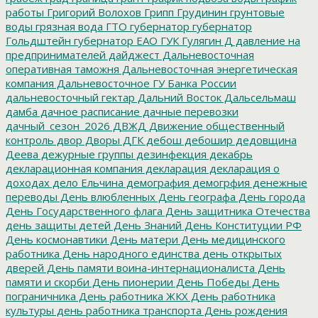
работы
Григорий Волохов
Грипп
Грудинин
грунтовые
воды
грязная вода
ГТО
губернатор
губернатор
Гольдштейн
губернатор ЕАО
ГУК
Гулягин
Д
давление на
предпринимателей
дайджест
Дальневосточная
оперативная таможня
Дальневосточная энергетическая
компания
Дальневосточное ГУ Банка России
дальневосточный гектар
Дальний Восток
Дальсельмаш
дамба
дачное расписание
дачные перевозки
дачный_сезон_2026
ДВЖД
Движение общественный
контроль
двор
Дворы
ДГК
дебош
дебошир
дедовщина
Деева
дежурные группы
дезинфекция
декабрь
декларационная компания
декларация
декларация о
доходах
дело Ельчина
демография
демогрфия
денежные
переводы
День влюбленных
День географа
День города
День Государственного флага
День защитника Отечества
день защиты детей
День Знаний
День Конституции РФ
День космонавтики
День матери
День медицинского
работника
День народного единства
день открытых
дверей
День памяти воина-интернационалиста
День
памяти и скорби
День пионерии
День Победы
День
пограничника
День работника ЖКХ
День работника
культуры
день работника транспорта
День рождения