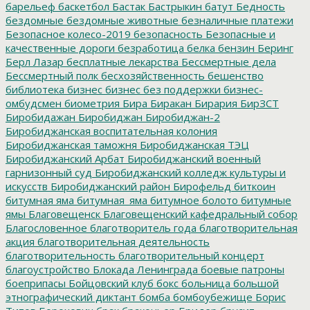
барельеф
баскетбол
Бастак
Бастрыкин
батут
Бедность
бездомные
бездомные животные
безналичные платежи
Безопасное колесо-2019
безопасность
Безопасные и
качественные дороги
безработица
белка
бензин
Беринг
Берл Лазар
бесплатные лекарства
Бессмертные дела
Бессмертный полк
бесхозяйственность
бешенство
библиотека
бизнес
бизнес без поддержки
бизнес-
омбудсмен
биометрия
Бира
Биракан
Бирария
БирЗСТ
Биробидажан
Биробиджан
Биробиджан-2
Биробиджанская воспитательная колония
Биробиджанская таможня
Биробиджанская ТЭЦ
Биробиджанский Арбат
Биробиджанский военный
гарнизонный суд
Биробиджанский колледж культуры и
искусств
Биробиджанский район
Бирофельд
биткоин
битумная яма
битумная_яма
битумное болото
битумные
ямы
Благовещенск
Благовещенский кафедральный собор
Благословенное
благотворитель года
благотворительная
акция
благотворительная деятельность
благотворительность
благотворительный концерт
благоустройство
Блокада Ленинграда
боевые патроны
боеприпасы
Бойцовский клуб
бокс
больница
большой
этнографический диктант
бомба
бомбоубежище
Борис