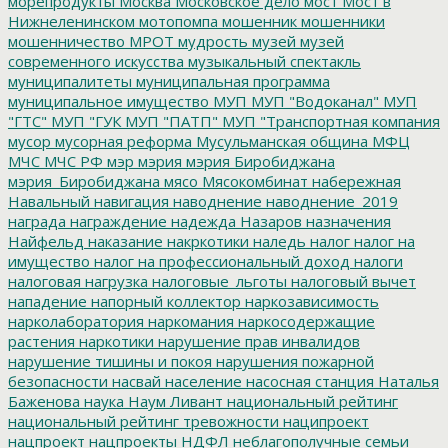
морепродукты
Москва
Московское дело
мост
Мост в
Нижнеленинском
мотопомпа
мошенник
мошенники
мошенничество
МРОТ
мудрость
музей
музей
современного искусства
музыкальный спектакль
муниципалитеты
муниципальная программа
муниципальное имущество
МУП
МУП "Водоканал"
МУП
"ГТС"
МУП "ГУК
МУП "ПАТП"
МУП "Транспортная компания
мусор
мусорная реформа
Мусульманская община
МФЦ
МЧС
МЧС РФ
мэр
мэрия
мэрия Биробиджана
мэрия_Биробиджана
мясо
Мясокомбинат
набережная
Навальный
навигация
наводнение
наводнение_2019
награда
награждение
надежда
Назаров
назначения
Найфельд
наказание
накркотики
наледь
налог
налог на
имущество
налог на профессиональный доход
налоги
налоговая нагрузка
налоговые_льготы
налоговый вычет
нападение
напорный коллектор
наркозависимость
нарколаборатория
наркомания
наркосодержащие
растения
наркотики
нарушение прав инвалидов
нарушение тишины и покоя
нарушения пожарной
безопасности
насвай
население
насосная станция
Наталья
Баженова
наука
Наум Ливант
национальный рейтинг
национальный рейтинг тревожности
наципроект
нацпроект
нацпроекты
НДФЛ
неблагополучные семьи