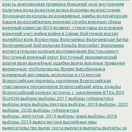
власть
внеплановая проверка
Внешний долг
внутренняя
политика
вода
водители
водка
водоемы
водоисточник
Водоканал
водолазы
водоналивные дамбы
водонапорная
башня
водоснабжение
военная служба
военные сборы
военный комиссар
ВОЗ
возврат_стеклотары
возгорание
воинский учет
война
война в Сирии
Войтенков
вокзал
волейбол
волк
Волонтеры
Волочаевка
Волочаевская битва
Волочаевский бой
вольная борьба
Ворожбит
Воропаева
воспитательная колония
воспоминания
Востокцемент
Восточный военный округ
Восточный экономический
форум
врач
врачебные ошибки
врачи
вредные привычки
временные трубопроводы
Время Биробиджана
всемирный фестиваль молодежи и студентов
Всероссийская перепись населения
Всероссийская
спартакиада пенсионеров
Всероссийский день ходьбы
Всероссийский конкурс
встреча_с_населением
ВТБъ
ВУЗ
ВЦИОМ
выборы
выборы 2017
выборы губернатора
выборы мэра
выборы ректора
выборы_2019
выборы_2021
выборы_2026
выборы_губернатора
выборы_депутатов_2019
выборы_мэра
выборы-2018
выборы-2019
вывоз мусора
выгребные ямы
вымогательство
выпас скота
выплата
выплаты
выплаты за