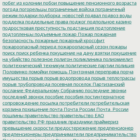
побег из колонии
побои
повышение пенсионного возраста
погода
погорельцы
пограничные войска
пограничный
режим
подарки
подборка_новостей
подвал
подвоз воды
подделка
поддельные права
поджог
подпольное казино
подростковая преступность
подстанция
подтопление
подтопленцы
подъемные
пожар
Пожар
пожарная
безопасность
пожарные
пожарный кроссфит
пожароопасный период
пожароопасный сезон
пожары
поиск
поиск ребенка
покушение на дачу взятки
покушение
на убийство
полезное
полигон
поликлиника
полиомиелит
политехнический техникум
политические партии
полиция
Половинко
помойки
помощь
Понтонная переправа
порча
имущества
порыв
порыв водопровода
порыв теплотрассы
порыв трубопровода
посевная
поселок Партизанский
послание Федеральному Собранию
последние звонки
последний звонок
пособие
пособия
постинтернатное
сопровождение
посылка
потребители
потребительская
корзина
похищение
почта
Почта России
Почта_России
пошлины
правительство
правительство ЕАО
правительство РФ
праздник
праздники
праймериз
превышение скорости
предостережение
предпенсионер
предпенсионеры
предприниматели
предпринимательство