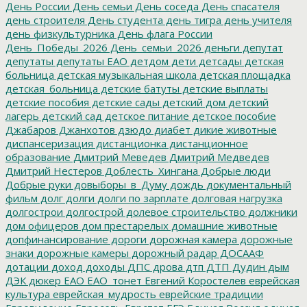
День России
День семьи
День соседа
День спасателя
день строителя
День студента
день тигра
день учителя
день физкультурника
День флага России
День_Победы_2026
День_семьи_2026
деньги
депутат
депутаты
депутаты ЕАО
детдом
дети
детсады
детская
больница
детская музыкальная школа
детская площадка
детская_больница
детские батуты
детские выплаты
детские пособия
детские сады
детский дом
детский
лагерь
детский сад
детское питание
детское пособие
Джабаров
Джанхотов
дзюдо
диабет
дикие животные
диспансеризация
дистанционка
дистанционное
образование
Дмитрий Меведев
Дмитрий Медведев
Дмитрий Нестеров
Доблесть_Хингана
Добрые люди
Добрые руки
довыборы_в_Думу
дождь
документальный
фильм
долг
долги
долги по зарплате
долговая нагрузка
долгострои
долгострой
долевое строительство
должники
дом офицеров
дом престарелых
домашние животные
допфинансирование
дороги
дорожная камера
дорожные
знаки
дорожные камеры
дорожный радар
ДОСААФ
дотации
доход
доходы
ДПС
дрова
дтп
ДТП
Дудин
дым
ДЭК
дюкер
ЕАО
ЕАО_тонет
Евгений Коростелев
еврейская
культура
еврейская_мудрость
еврейские традиции