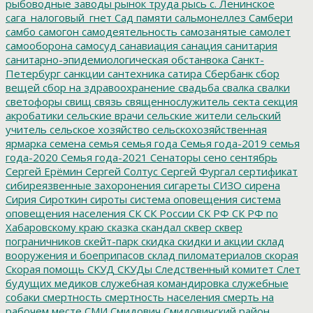
рыбоводные заводы
рынок труда
рысь
с. Ленинское
сага_налоговый_гнет
Сад памяти
сальмонеллез
Самбери
самбо
самогон
самодеятельность
самозанятые
самолет
самооборона
самосуд
санавиация
санация
санитария
санитарно-эпидемиологическая обстанвока
Санкт-
Петербург
санкции
сантехника
сатира
Сбербанк
сбор
вещей
сбор на здравоохранение
свадьба
свалка
свалки
светофоры
свищ
связь
священнослужитель
секта
секция
акробатики
сельские врачи
сельские жители
сельский
учитель
сельское хозяйство
сельскохозяйственная
ярмарка
семена
семья
семья года
Семья года-2019
семья
года-2020
Семья года-2021
Сенаторы
сено
сентябрь
Сергей Ерёмин
Сергей Солтус
Сергей Фургал
сертификат
сибиреязвенные захоронения
сигареты
СИЗО
сирена
Сирия
Сироткин
сироты
система оповещения
система
оповещения населения
СК
СК России
СК РФ
СК РФ по
Хабаровскому краю
сказка
скандал
сквер
сквер
пограничников
скейт-парк
скидка
скидки и акции
склад
вооружения и боеприпасов
склад пиломатериалов
скорая
Скорая помощь
СКУД
СКУДы
Следственный комитет
Слет
будущих медиков
служебная командировка
служебные
собаки
смертность
смертность населения
смерть на
рабочем месте
СМИ
Смидович
Смидовичский район