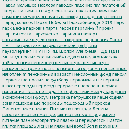
Павел Малышев
Павлова
паводок
падение
пал
палаточный
лагерь
Палькина
Памфилова
памятная акция
памятник
памятник-мемориал
память
панихида
парад выпускников
Парад колясок
Парад Победы
Парасибириада-2019
Парк
парк Весна
парковка
парта_героев
партийный проект
Партия Роста
Пархоменко
Парыгина
паспорт
пассажирские перевозки
пассажирские перевозки\
Пасха
ПАТП
патриотизм
патриотическое граффити
пауэрлифтинг
ПГУ
ПГУ им. Шолом-Алейхема
ПДД
ПДН
МОМВД России «Ленинский»
педагоги
педагогическая
тайна
пенсии
пенсионер
пенсионерка
пенсионеры
пенсионная грамотность
пенсионная реформа
пенсионные
накопления
пенсионный возраст
Пенсионный фонд
пенсия
Первенство России по футболу
Первомай 2017
первый
класс
переводы
переезд
перерасчет
перечень
период
навигации
Песах
петарда
Петербургский международный
экономический форум
Петровка
петрушкова
пешеходная
зона
пешеходные переходы
пешеходный переход
Пивенко
пикет
пикник
Пикник на площади Ленина
пиротехника
письмо в редакцию
письмо_в_редакцию
питание
план мероприятий
платный перекресток
Платон
плитка
площадь Ленина
пляжный волейбол
пневмония