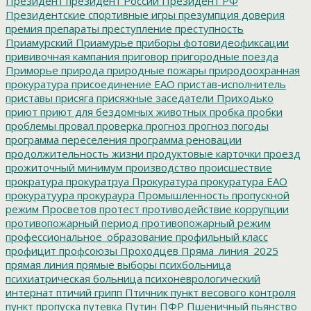
Президент
президент России
Президент РФ
Президентские спортивные игры
презумпция доверия
премия
препараты
преступление
преступность
Приамурский
Приамурье
приборы фотовидеофиксации
прививочная кампания
приговор
пригородные поезда
Приморье
природа
природные пожары
природоохранная
прокуратура
присоединение ЕАО
пристав-исполнитель
приставы
присяга
присяжные заседатели
Приходько
приют
приют для бездомных животных
пробка
пробки
проблемы
провал
проверка
прогноз
прогноз погоды
программа переселения
программа реновации
продолжительность жизни
продуктовые карточки
проезд
прожиточный минимум
производство
происшествие
прократура
прокуратруа
Прокуратура
прокуратура ЕАО
прокуратуура
прокураура
Промышленность
пропускной
режим
Просветов
протест
противодействие коррупции
противопожарный период
противопожарный режим
профессиональное_образование
профильный класс
профицит
профсоюзы
Проходцев
Пряма_линия_2025
прямая линия
прямые выборы
психбольница
психиатрическая больница
психоневрологический
интернат
птичий грипп
Птичник
пункт весового контроля
пункт пропуска
путевка
Путин
ПФР
Пшеничный
пьянство