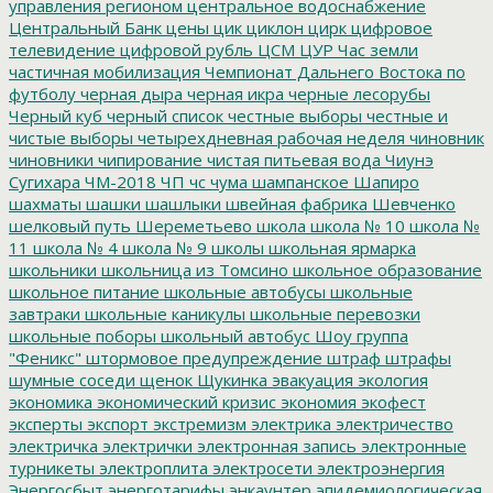
управления регионом
центральное водоснабжение
Центральный Банк
цены
цик
циклон
цирк
цифровое
телевидение
цифровой рубль
ЦСМ
ЦУР
Час земли
частичная мобилизация
Чемпионат Дальнего Востока по
футболу
черная дыра
черная икра
черные лесорубы
Черный куб
черный список
честные выборы
честные и
чистые выборы
четырехдневная рабочая неделя
чиновник
чиновники
чипирование
чистая питьевая вода
Чиунэ
Сугихара
ЧМ-2018
ЧП
чс
чума
шампанское
Шапиро
шахматы
шашки
шашлыки
швейная фабрика
Шевченко
шелковый путь
Шереметьево
школа
школа № 10
школа №
11
школа № 4
школа № 9
школы
школьная ярмарка
школьники
школьница из Томсино
школьное образование
школьное питание
школьные автобусы
школьные
завтраки
школьные каникулы
школьные перевозки
школьные поборы
школьный автобус
Шоу группа
"Феникс"
штормовое предупреждение
штраф
штрафы
шумные соседи
щенок
Щукинка
эвакуация
экология
экономика
экономический кризис
экономия
экофест
эксперты
экспорт
экстремизм
электрика
электричество
электричка
электрички
электронная запись
электронные
турникеты
электроплита
электросети
электроэнергия
Энергосбыт
энерготарифы
энкаунтер
эпидемиологическая