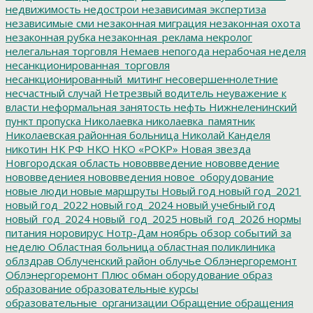
недвижимость
недострои
независимая экспертиза
независимые сми
незаконная миграция
незаконная охота
незаконная рубка
незаконная_реклама
некролог
нелегальная торговля
Немаев
непогода
нерабочая неделя
несанкционированная_торговля
несанкционированный_митинг
несовершеннолетние
несчастный случай
Нетрезвый водитель
неуважение к
власти
неформальная занятость
нефть
Нижнеленинский
пункт пропуска
Николаевка
николаевка_памятник
Николаевская районная больница
Николай Канделя
никотин
НК РФ
НКО
НКО «РОКР»
Новая звезда
Новгородская область
нововвведение
нововведение
нововведениея
нововведения
новое_оборудование
новые люди
новые маршруты
Новый год
новый год_2021
новый год_2022
новый год_2024
новый учебный год
новый_год_2024
новый_год_2025
новый_год_2026
нормы
питания
норовирус
Нотр-Дам
ноябрь
обзор событий за
неделю
Областная больница
областная поликлиника
облздрав
Облученский район
облучье
Облэнергоремонт
Облэнергоремонт Плюс
обман
оборудование
образ
образование
образовательные курсы
образовательные_организации
Обращение
обращения