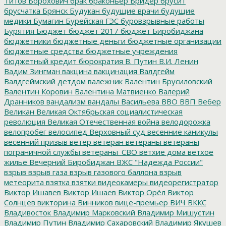
Титов
Борохович
брак
браконьер
Бридер
брусит
брусчатка
Брянск
Будукан
будущие врачи
будущие
медики
Бумагин
Бурейская ГЭС
буровзрывные работы
Бурятия
Бюджет
бюджет 2017
бюджет Биробиджана
бюджетники
бюджетные деньги
бюджетные организации
бюджетные средства
бюджетные учреждения
бюджетный кредит
бюрократия
В. Путин
В.И. Ленин
Вадим Зингман
вакцина
вакцинация
Валдгейм
Валдгеймский детдом
валежник
Валентин Брусиловский
Валентин Коровин
Валентина Матвиенко
Валерий
Дранников
вандализм
вандалы
Васильева
ВВО
ВВП
Вебер
Великан
Великая Октябрьская социалистическая
революция
Великая Отечественная война
велодорожка
велопробег
велосипед
Верховный суд
весенние каникулы
весенний призыв
ветер
ветеран
ветераны
ветераны
пограничной службы
ветераны_СВО
ветхие дома
ветхое
жилье
Вечерний Биробиджан
ВЖС "Надежда России"
взрыв
взрыв газа
взрыв газового баллона
взрыв
метеорита
взятка
взятки
видеокамеры
видеорегистратор
Виктор Ишавев
Виктор Ишаев
Виктор Орёл
Виктор
Солнцев
викторина
Винников
вице-премьер
ВИЧ
ВККС
Владивосток
Владимир Марковский
Владимир Мишустин
Владимир Путин
Владимир Сахаровский
Владимир Якушев