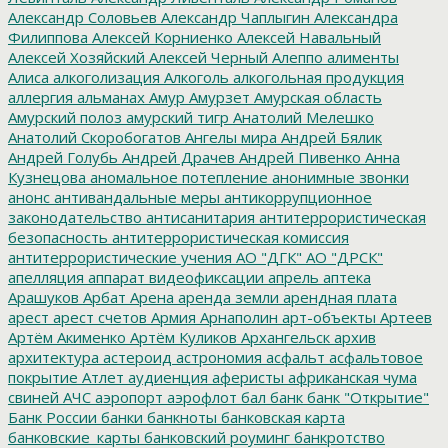
Александр Соловьев
Александр Чаплыгин
Александра
Филиппова
Алексей Корниенко
Алексей Навальный
Алексей Хозяйский
Алексей Черный
Алеппо
алименты
Алиса
алкоголизация
Алкоголь
алкогольная продукция
аллергия
альманах
Амур
Амурзет
Амурская область
Амурский полоз
амурский тигр
Анатолий Мелешко
Анатолий Скоробогатов
Ангелы мира
Андрей Бялик
Андрей Голубь
Андрей Драчев
Андрей Пивенко
Анна
Кузнецова
аномальное потепление
анонимные звонки
анонс
антивандальные меры
антикоррупционное
законодательство
антисанитария
антитеррористическая
безопасность
антитеррористическая комиссия
антитеррористические учения
АО "ДГК"
АО "ДРСК"
апелляция
аппарат видеофиксации
апрель
аптека
Арашуков
Арбат
Арена
аренда земли
арендная плата
арест
арест счетов
Армия
Арнаполин
арт-объекты
Артеев
Артём Акименко
Артём Куликов
Архангельск
архив
архитектура
астероид
астрономия
асфальт
асфальтовое
покрытие
Атлет
аудиенция
аферисты
африканская чума
свиней
АЧС
аэропорт
аэрофлот
бал
банк
банк "Открытие"
Банк России
банки
банкноты
банковская карта
банковские_карты
банковский роуминг
банкротство