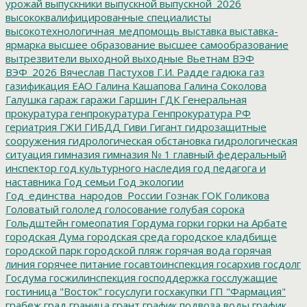
урожай
выпускники
выпускной
выпускной_2026
высококвалифицированные специалисты
высокотехнологичная_медпомощь
выставка
выставка-
ярмарка
высшее образование
высшее самообразование
вытрезвители
выходной
выходные
Вьетнам
ВЭФ
ВЭФ_2026
Вячеслав Пастухов
Г.И. Радде
гадюка
газ
газификация ЕАО
Галина Кашапова
Галина Соколова
Галушка
гараж
гаражи
Гаршин
ГДК
Генеральная
прокуратура
генпрокуратура
Генпрокуратура РФ
гериатрия
ГЖИ
ГИБДД
Гиви
Гигант
гидрозащитные
сооружения
гидрологическая обстановка
гидрологическая
ситуация
гимназия
гимназия № 1
главный федеральный
инспектор
год культурного наследия
год педагога и
наставника
Год семьи
Год экологии
Год_единства_народов_России
Гознак
ГОК
Голикова
Головатый
гололед
голосование
голубая сорока
Гольдштейн
гомеопатия
Гордума
горки
горки на Арбате
городская Дума
городская среда
городское кладбище
городской парк
городской пляж
горячая вода
горячая
линия
горячее питание
госавтоинспекция
госархив
госдолг
Госдума
госжилинспекция
господдержка
госслужащие
гостиница "Восток"
госуслуги
госхакупки
ГП "Фармация"
грабеж
град
граница
грант
график подвоза воды
график