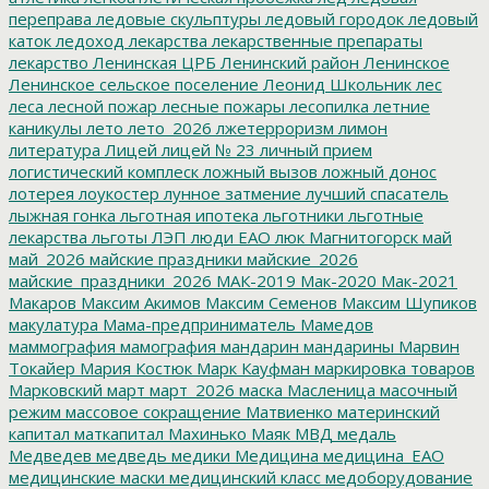
переправа
ледовые скульптуры
ледовый городок
ледовый
каток
ледоход
лекарства
лекарственные препараты
лекарство
Ленинская ЦРБ
Ленинский район
Ленинское
Ленинское сельское поселение
Леонид Школьник
лес
леса
лесной пожар
лесные пожары
лесопилка
летние
каникулы
лето
лето_2026
лжетерроризм
лимон
литература
Лицей
лицей № 23
личный прием
логистический комплеск
ложный вызов
ложный донос
лотерея
лоукостер
лунное затмение
лучший спасатель
лыжная гонка
льготная ипотека
льготники
льготные
лекарства
льготы
ЛЭП
люди ЕАО
люк
Магнитогорск
май
май_2026
майские праздники
майские_2026
майские_праздники_2026
МАК-2019
Мак-2020
Мак-2021
Макаров
Максим Акимов
Максим Семенов
Максим Шупиков
макулатура
Мама-предприниматель
Мамедов
маммография
мамография
мандарин
мандарины
Марвин
Токайер
Мария Костюк
Марк Кауфман
маркировка товаров
Марковский
март
март_2026
маска
Масленица
масочный
режим
массовое сокращение
Матвиенко
материнский
капитал
маткапитал
Махинько
Маяк
МВД
медаль
Медведев
медведь
медики
Медицина
медицина_ЕАО
медицинские маски
медицинский класс
медоборудование