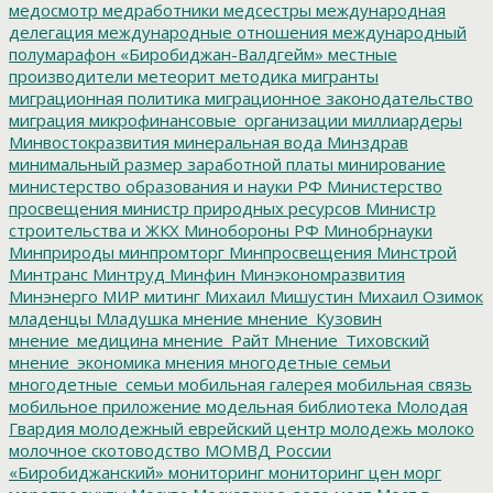
медосмотр
медработники
медсестры
международная
делегация
международные отношения
международный
полумарафон «Биробиджан-Валдгейм»
местные
производители
метеорит
методика
мигранты
миграционная политика
миграционное законодательство
миграция
микрофинансовые_организации
миллиардеры
Минвостокразвития
минеральная вода
Минздрав
минимальный размер заработной платы
минирование
министерство образования и науки РФ
Министерство
просвещения
министр природных ресурсов
Министр
строительства и ЖКХ
Минобороны РФ
Минобрнауки
Минприроды
минпромторг
Минпросвещения
Минстрой
Минтранс
Минтруд
Минфин
Минэкономразвития
Минэнерго
МИР
митинг
Михаил Мишустин
Михаил Озимок
младенцы
Младушка
мнение
мнение_Кузовин
мнение_медицина
мнение_Райт
Мнение_Тиховский
мнение_экономика
мнения
многодетные семьи
многодетные_семьи
мобильная галерея
мобильная связь
мобильное приложение
модельная библиотека
Молодая
Гвардия
молодежный еврейский центр
молодежь
молоко
молочное скотоводство
МОМВД России
«Биробиджанский»
мониторинг
мониторинг цен
морг