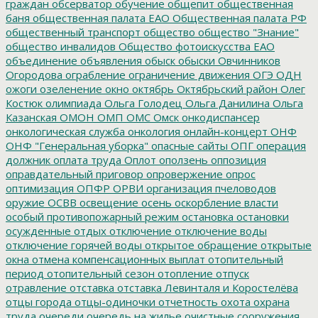
граждан
обсерватор
обучение
общепит
общественная
баня
общественная палата ЕАО
Общественная палата РФ
общественный транспорт
общество
общество "Знание"
общество инвалидов
Общество фотоискусства ЕАО
объединение
объявления
обыск
обыски
Овчинников
Огородова
ограбление
ограничение движения
ОГЭ
ОДН
ожоги
озеленение
окно
октябрь
Октябрьский район
Олег
Костюк
олимпиада
Ольга Голодец
Ольга Данилина
Ольга
Казанская
ОМОН
ОМП
ОМС
Омск
онкодиспансер
онкологическая служба
онкология
онлайн-концерт
ОНФ
ОНФ "Генеральная уборка"
опасные сайты
ОПГ
операция
должник
оплата труда
Оплот
оползень
оппозиция
оправдательный приговор
опровержение
опрос
оптимизация
ОПФР
ОРВИ
организация пчеловодов
оружие
ОСВВ
освещение
осень
оскорбление власти
особый противопожарный режим
остановка
остановки
осужденные
отдых
отключение
отключение воды
отключение горячей воды
открытое обращение
открытые
окна
отмена компенсационных выплат
отопительный
период
отопительный сезон
отопление
отпуск
отравление
отставка
отставка Левинталя и Коростелёва
отцы города
отцы-одиночки
отчетность
охота
охрана
труда
очереди
очередь на жилье
очистные сооружения