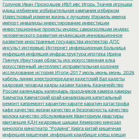
Голунов
Иван Проходцев
ИВЛ
ивс
Игорь Ткачев
игрушки
идиш
избиение
избирательная кампания
избирком
Известковый
измени жизнь к лучшему
Израиль
имена
импорт
инвалиды
инвестирование
инвестиции
инвестиционные проекты
индекс самоизоляции
индекс
человеческого развития
индексация
инновационное
развитие
иностранные государства
инспектор ДПС
инсульт
интервью
Интернет
инфекционная больница
инфекция
инфляция
инфраструктура
ипотека
Ирина
Пинчук
Иркутская область
иск
искусственная елка
искусственный_интеллект
исправительная колония
исследование
история
Итоги-2017
июль
июнь
июнь_2026
кабель линии электропередачи
кадетский бал
кадеты
кадровая чехарда
кадры
казаки
Казань
Казначейство
России
календарь
календарь праздников
камера
камеры
Камчатка
Камчатский край
канализация
капитальный
ремонт
капремонт
карантин
карате
каратин
катастрофа
кафе
качество жизни
качество и безопасность
качество
молока
качество обслуживания
Кванториум
квартиры
квитанция
КДН
кедровые шишки
Кемерово
кинозал
кинологи
кинотеатр "Родина"
Кирга
китай
кишечная
инфекция
кишечная_инфекция
кладбище
клещ
клещи