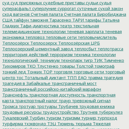
суд
суд присяжных
судебные приставы
судьи
судья
суперасфальт
суперлуние
суррогат
суточные
сухой закон
сход вагонов
Счетная палата
Счетная палата Биробиджана
США
тайфун
таможня
Тарасенко
ТАРИ
тарифы
Татьяна
Гладких
Тафи-диагностика
театр
текстильная
телемедицинские технологии
теневая зарплата
теневая
экономика
тепловоз
тепловые сети
тепловычислитель
Теплоозёрск
Теплоозерск
Теплоозёрская ЦРБ
Теплоозерский цементный завод
теплосбыт
теплотрасса
территория действий
терроризм
техника
технологии
технологический_техникум
технопарк
тигр
ТИК
Тимченко
Тихомиров
ТКО
Тлустенко
товары
Толстой
томограф
тонкий лед
Тонких
ТОР
торговля
торговые сети
торговый
центр
тос
Тотальный диктант
ТПП ЕАО
травма
трагедия
трагедия в Забайкалье
трансграничный мост
трансграничный российско-китайский марафон
Транснефть
транспортная доступность
транспортная
карта
транспортный налог
траур
тревожный сигнал
Тромса
тротуар
тротуары
Трубачев
трудовая книжка
трудовые ресурсы
трудоустройство
Трутнев
туберкулез
Тукалевский
Турбин
туризм
туризмм
турнир
турпоход
турфирма
тхэквондо
ТЭЦ
Тюмень
тюрьма
Тяжелая