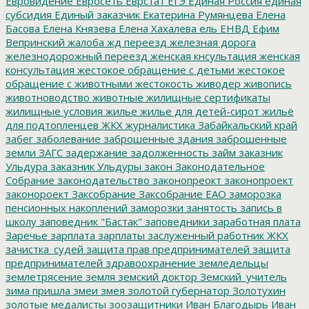
Евровидение
Евросеть
Еврстат
ЕГЭ
Единая Россия
единая
субсидия
Единый заказчик
Екатерина Румянцева
Елена
Басова
Елена Князева
Елена Хахалева
ель
ЕНВД
Ефим
Вепринский
жалоба
жд переезд
железная дорога
железнодорожный переезд
женская кнсультация
женская
консультация
жестокое обращение с детьми
жестокое
обращение с животными
жестокость
живодер
живопись
животноводство
животные
жилищные сертификаты
жилищные условия
жилье
жилье для детей-сирот
жильё
для подтопленцев
ЖКХ
журналистика
Забайкальский край
забег
заболевание
заброшенные здания
заброшенные
земли
ЗАГС
задержание
задолженность
займ
заказник
Ульдура
заказник Ульдуры
закон
Законодательное
Собрание
законодательство
законопреокт
законопроект
законороект
Заксобрание
Заксобрание ЕАО
заморозка
пенсионных накоплений
заморозки
занятость
запись в
школу
заповедник "Бастак"
заповедники
заработная плата
Заречье
зарплата
зарплаты
заслуженный работник ЖКХ
зачистка_судей
защита прав предпринимателей
защита
предпринимателей
здравоохранение
земледельцы
землетрясение
земля
земский доктор
Земский_учитель
зима пришла
змеи
змея
золотой губернатор
Золотухин
золотые медалисты
зоозащитники
Иван Благодырь
Иван