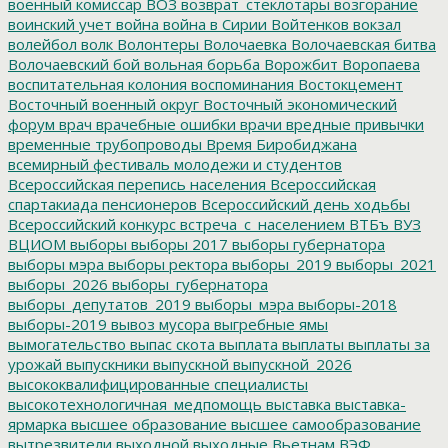
военный комиссар
ВОЗ
возврат_стеклотары
возгорание
воинский учет
война
война в Сирии
Войтенков
вокзал
волейбол
волк
Волонтеры
Волочаевка
Волочаевская битва
Волочаевский бой
вольная борьба
Ворожбит
Воропаева
воспитательная колония
воспоминания
Востокцемент
Восточный военный округ
Восточный экономический
форум
врач
врачебные ошибки
врачи
вредные привычки
временные трубопроводы
Время Биробиджана
всемирный фестиваль молодежи и студентов
Всероссийская перепись населения
Всероссийская
спартакиада пенсионеров
Всероссийский день ходьбы
Всероссийский конкурс
встреча_с_населением
ВТБъ
ВУЗ
ВЦИОМ
выборы
выборы 2017
выборы губернатора
выборы мэра
выборы ректора
выборы_2019
выборы_2021
выборы_2026
выборы_губернатора
выборы_депутатов_2019
выборы_мэра
выборы-2018
выборы-2019
вывоз мусора
выгребные ямы
вымогательство
выпас скота
выплата
выплаты
выплаты за
урожай
выпускники
выпускной
выпускной_2026
высококвалифицированные специалисты
высокотехнологичная_медпомощь
выставка
выставка-
ярмарка
высшее образование
высшее самообразование
вытрезвители
выходной
выходные
Вьетнам
ВЭФ