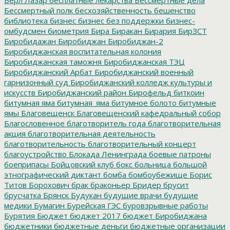
Бессмертный полк
бесхозяйственность
бешенство
библиотека
бизнес
бизнес без поддержки
бизнес-
омбудсмен
биометрия
Бира
Биракан
Бирария
БирЗСТ
Биробидажан
Биробиджан
Биробиджан-2
Биробиджанская воспитательная колония
Биробиджанская таможня
Биробиджанская ТЭЦ
Биробиджанский Арбат
Биробиджанский военный
гарнизонный суд
Биробиджанский колледж культуры и
искусств
Биробиджанский район
Бирофельд
биткоин
битумная яма
битумная_яма
битумное болото
битумные
ямы
Благовещенск
Благовещенский кафедральный собор
Благословенное
благотворитель года
благотворительная
акция
благотворительная деятельность
благотворительность
благотворительный концерт
благоустройство
Блокада Ленинграда
боевые патроны
боеприпасы
Бойцовский клуб
бокс
больница
большой
этнографический диктант
бомба
бомбоубежище
Борис
Титов
Борохович
брак
браконьер
Бридер
брусит
брусчатка
Брянск
Будукан
будущие врачи
будущие
медики
Бумагин
Бурейская ГЭС
буровзрывные работы
Бурятия
Бюджет
бюджет 2017
бюджет Биробиджана
бюджетники
бюджетные деньги
бюджетные организации