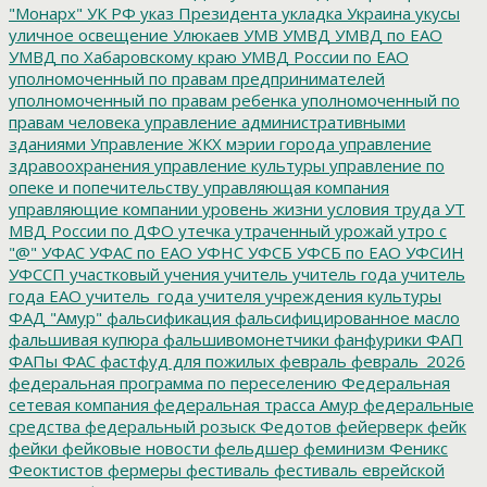
"Монарх"
УК РФ
указ Президента
укладка
Украина
укусы
уличное освещение
Улюкаев
УМВ
УМВД
УМВД по ЕАО
УМВД по Хабаровскому краю
УМВД России по ЕАО
уполномоченный по правам предпринимателей
уполномоченный по правам ребенка
уполномоченный по
правам человека
управление административными
зданиями
Управление ЖКХ мэрии города
управление
здравоохранения
управление культуры
управление по
опеке и попечительству
управляющая компания
управляющие компании
уровень жизни
условия труда
УТ
МВД России по ДФО
утечка
утраченный урожай
утро с
"@"
УФАС
УФАС по ЕАО
УФНС
УФСБ
УФСБ по ЕАО
УФСИН
УФССП
участковый
учения
учитель
учитель года
учитель
года ЕАО
учитель_года
учителя
учреждения культуры
ФАД "Амур"
фальсификация
фальсифицированное масло
фальшивая купюра
фальшивомонетчики
фанфурики
ФАП
ФАПы
ФАС
фастфуд для пожилых
февраль
февраль_2026
федеральная программа по переселению
Федеральная
сетевая компания
федеральная трасса Амур
федеральные
средства
федеральный розыск
Федотов
фейерверк
фейк
фейки
фейковые новости
фельдшер
феминизм
Феникс
Феоктистов
фермеры
фестиваль
фестиваль еврейской