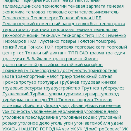
телемедицинские технологии
теневая зарплата
теневая
экономика
тепловоз
тепловые сети
тепловычислитель
Теплоозёрск
Теплоозерск
Теплоозёрская ЦРБ
Теплоозерский цементный завод
теплосбыт
теплотрасса
территория действий
терроризм
техника
технологии
технологический_техникум
технопарк
тигр
ТИК
Тимченко
Тихомиров
ТКО
Тлустенко
товары
Толстой
томограф
тонкий лед
Тонких
ТОР
торговля
торговые сети
торговый
центр
тос
Тотальный диктант
ТПП ЕАО
травма
трагедия
трагедия в Забайкалье
трансграничный мост
трансграничный российско-китайский марафон
Транснефть
транспортная доступность
транспортная
карта
транспортный налог
траур
тревожный сигнал
Тромса
тротуар
тротуары
Трубачев
трудовая книжка
трудовые ресурсы
трудоустройство
Трутнев
туберкулез
Тукалевский
Турбин
туризм
туризмм
турнир
турпоход
турфирма
тхэквондо
ТЭЦ
Тюмень
тюрьма
Тяжелая
атлетика
убийство
уборка улиц
убыль
убыль населения
убыточность
увольнение
увольнения
уголовное дело
уголовное преследование
уголовный кодекс
уголовный
розыск
уголоное дело
уголь
угон
угон автомобиля
удача
УЖАСЫ НАШЕГО ГОРОДКА
узи
УК
УК "ДомСтроСервис"
УК