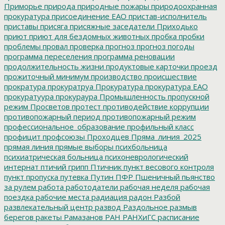
Приморье
природа
природные пожары
природоохранная
прокуратура
присоединение ЕАО
пристав-исполнитель
приставы
присяга
присяжные заседатели
Приходько
приют
приют для бездомных животных
пробка
пробки
проблемы
провал
проверка
прогноз
прогноз погоды
программа переселения
программа реновации
продолжительность жизни
продуктовые карточки
проезд
прожиточный минимум
производство
происшествие
прократура
прокуратруа
Прокуратура
прокуратура ЕАО
прокуратуура
прокураура
Промышленность
пропускной
режим
Просветов
протест
противодействие коррупции
противопожарный период
противопожарный режим
профессиональное_образование
профильный класс
профицит
профсоюзы
Проходцев
Пряма_линия_2025
прямая линия
прямые выборы
психбольница
психиатрическая больница
психоневрологический
интернат
птичий грипп
Птичник
пункт весового контроля
пункт пропуска
путевка
Путин
ПФР
Пшеничный
пьянство
за рулем
работа
работодатели
рабочая неделя
рабочая
поездка
рабочие места
радиация
радон
Разбой
развлекательный центр
развод
Раздольное
размыв
берегов
ракеты
Рамазанов
РАН
РАНХиГС
расписание