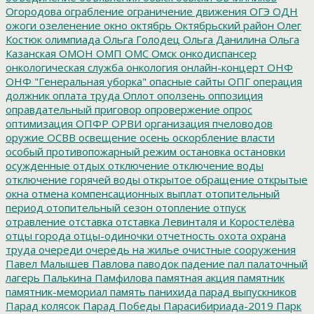
Огородова
ограбление
ограничение движения
ОГЭ
ОДН
ожоги
озеленение
окно
октябрь
Октябрьский район
Олег
Костюк
олимпиада
Ольга Голодец
Ольга Данилина
Ольга
Казанская
ОМОН
ОМП
ОМС
Омск
онкодиспансер
онкологическая служба
онкология
онлайн-концерт
ОНФ
ОНФ "Генеральная уборка"
опасные сайты
ОПГ
операция
должник
оплата труда
Оплот
оползень
оппозиция
оправдательный приговор
опровержение
опрос
оптимизация
ОПФР
ОРВИ
организация пчеловодов
оружие
ОСВВ
освещение
осень
оскорбление власти
особый противопожарный режим
остановка
остановки
осужденные
отдых
отключение
отключение воды
отключение горячей воды
открытое обращение
открытые
окна
отмена компенсационных выплат
отопительный
период
отопительный сезон
отопление
отпуск
отравление
отставка
отставка Левинталя и Коростелёва
отцы города
отцы-одиночки
отчетность
охота
охрана
труда
очереди
очередь на жилье
очистные сооружения
Павел Малышев
Павлова
паводок
падение
пал
палаточный
лагерь
Палькина
Памфилова
памятная акция
памятник
памятник-мемориал
память
панихида
парад выпускников
Парад колясок
Парад Победы
Парасибириада-2019
Парк