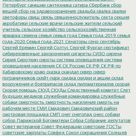
Петербург
санкции
сантехника
сатира
Сбербанк
сбор
вещей
сбор на здравоохранение
свадьба
свалка
свалки
светофоры
свищ
связь
священнослужитель
секта
секция
акробатики
сельские врачи
сельские жители
сельский
учитель
сельское хозяйство
сельскохозяйственная
ярмарка
семена
семья
семья года
Семья года-2019
семья
года-2020
Семья года-2021
Сенаторы
сено
сентябрь
Сергей Ерёмин
Сергей Солтус
Сергей Фургал
сертификат
сибиреязвенные захоронения
сигареты
СИЗО
сирена
Сирия
Сироткин
сироты
система оповещения
система
оповещения населения
СК
СК России
СК РФ
СК РФ по
Хабаровскому краю
сказка
скандал
сквер
сквер
пограничников
скейт-парк
скидка
скидки и акции
склад
вооружения и боеприпасов
склад пиломатериалов
скорая
Скорая помощь
СКУД
СКУДы
Следственный комитет
Слет
будущих медиков
служебная командировка
служебные
собаки
смертность
смертность населения
смерть на
рабочем месте
СМИ
Смидович
Смидовичский район
смотровая площадка
СМП
снег
снегопад
снюс
собаки
собор Парижской Богоматери
Собра
Собрание депутатов
Совет ветеранов
Совет Федерации
советские ГОСТы
советские зарплаты
Совфед
Сокол
сокращения
Солнцев