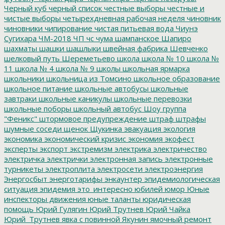
Черный куб
черный список
честные выборы
честные и
чистые выборы
четырехдневная рабочая неделя
чиновник
чиновники
чипирование
чистая питьевая вода
Чиунэ
Сугихара
ЧМ-2018
ЧП
чс
чума
шампанское
Шапиро
шахматы
шашки
шашлыки
швейная фабрика
Шевченко
шелковый путь
Шереметьево
школа
школа № 10
школа №
11
школа № 4
школа № 9
школы
школьная ярмарка
школьники
школьница из Томсино
школьное образование
школьное питание
школьные автобусы
школьные
завтраки
школьные каникулы
школьные перевозки
школьные поборы
школьный автобус
Шоу группа
"Феникс"
штормовое предупреждение
штраф
штрафы
шумные соседи
щенок
Щукинка
эвакуация
экология
экономика
экономический кризис
экономия
экофест
эксперты
экспорт
экстремизм
электрика
электричество
электричка
электрички
электронная запись
электронные
турникеты
электроплита
электросети
электроэнергия
Энергосбыт
энерготарифы
энкаунтер
эпидемиологическая
ситуация
эпидемия
это_интересно
юбилей
юмор
Юные
инспекторы движения
юные таланты
юридическая
помощь
Юрий Гулягин
Юрий Трутнев
Юрий Чайка
Юрий_Трутнев
явка с повинной
Якунин
ямочный ремонт