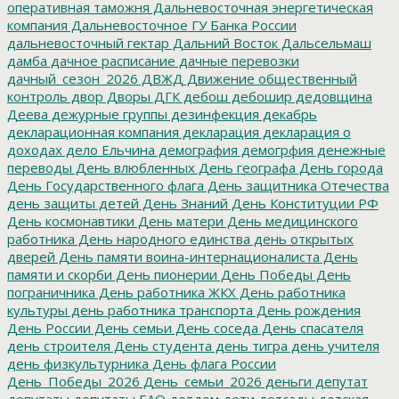
оперативная таможня
Дальневосточная энергетическая
компания
Дальневосточное ГУ Банка России
дальневосточный гектар
Дальний Восток
Дальсельмаш
дамба
дачное расписание
дачные перевозки
дачный_сезон_2026
ДВЖД
Движение общественный
контроль
двор
Дворы
ДГК
дебош
дебошир
дедовщина
Деева
дежурные группы
дезинфекция
декабрь
декларационная компания
декларация
декларация о
доходах
дело Ельчина
демография
демогрфия
денежные
переводы
День влюбленных
День географа
День города
День Государственного флага
День защитника Отечества
день защиты детей
День Знаний
День Конституции РФ
День космонавтики
День матери
День медицинского
работника
День народного единства
день открытых
дверей
День памяти воина-интернационалиста
День
памяти и скорби
День пионерии
День Победы
День
пограничника
День работника ЖКХ
День работника
культуры
день работника транспорта
День рождения
День России
День семьи
День соседа
День спасателя
день строителя
День студента
день тигра
день учителя
день физкультурника
День флага России
День_Победы_2026
День_семьи_2026
деньги
депутат
депутаты
депутаты ЕАО
детдом
дети
детсады
детская