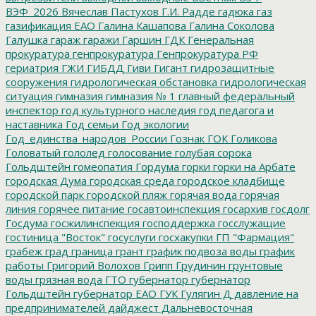
ВЭФ_2026
Вячеслав Пастухов
Г.И. Радде
гадюка
газ
газификация ЕАО
Галина Кашапова
Галина Соколова
Галушка
гараж
гаражи
Гаршин
ГДК
Генеральная
прокуратура
генпрокуратура
Генпрокуратура РФ
гериатрия
ГЖИ
ГИБДД
Гиви
Гигант
гидрозащитные
сооружения
гидрологическая обстановка
гидрологическая
ситуация
гимназия
гимназия № 1
главный федеральный
инспектор
год культурного наследия
год педагога и
наставника
Год семьи
Год экологии
Год_единства_народов_России
Гознак
ГОК
Голикова
Головатый
гололед
голосование
голубая сорока
Гольдштейн
гомеопатия
Гордума
горки
горки на Арбате
городская Дума
городская среда
городское кладбище
городской парк
городской пляж
горячая вода
горячая
линия
горячее питание
госавтоинспекция
госархив
госдолг
Госдума
госжилинспекция
господдержка
госслужащие
гостиница "Восток"
госуслуги
госхакупки
ГП "Фармация"
грабеж
град
граница
грант
график подвоза воды
график
работы
Григорий Волохов
Грипп
Грудинин
грунтовые
воды
грязная вода
ГТО
губернатор
губернатор
Гольдштейн
губернатор ЕАО
ГУК
Гулягин
Д
давление на
предпринимателей
дайджест
Дальневосточная