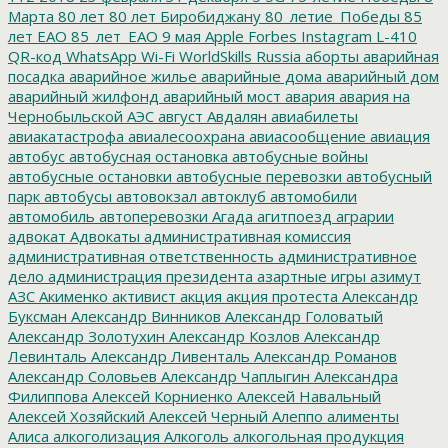
Марта
80 лет
80 лет Биробиджану
80_летие_Победы
85
лет ЕАО
85_лет_ЕАО
9 мая
Apple
Forbes
Instagram
L-410
QR-код
WhatsApp
Wi-Fi
WorldSkills Russia
аборты
аварийная
посадка
аварийное жилье
аварийные дома
аварийный дом
аварийный жилфонд
аварийный мост
авария
авария на
Чернобыльской АЭС
август
Авдалян
авиабилеты
авиакатастрофа
авиалесоохрана
авиасообщение
авиация
автобус
автобусная остановка
автобусные войны
автобусные остановки
автобусные перевозки
автобусный
парк
автобусы
автовокзал
автоклуб
автомобили
автомобиль
автоперевозки
Агада
агитпоезд
аграрии
адвокат
Адвокаты
административная комиссия
административная ответственность
административное
дело
администрация президента
азартные игры
азимут
АЗС
Акименко
активист
акция
акция протеста
Александр
Буксман
Александр Винников
Александр Головатый
Александр Золотухин
Александр Козлов
Александр
Левинталь
Александр Ливенталь
Александр Романов
Александр Соловьев
Александр Чаплыгин
Александра
Филиппова
Алексей Корниенко
Алексей Навальный
Алексей Хозяйский
Алексей Черный
Алеппо
алименты
Алиса
алкоголизация
Алкоголь
алкогольная продукция