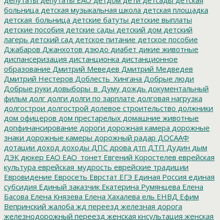
больница
детская музыкальная школа
детская площадка
детская_больница
детские батуты
детские выплаты
детские пособия
детские сады
детский дом
детский
лагерь
детский сад
детское питание
детское пособие
Джабаров
Джанхотов
дзюдо
диабет
дикие животные
диспансеризация
дистанционка
дистанционное
образование
Дмитрий Меведев
Дмитрий Медведев
Дмитрий Нестеров
Доблесть_Хингана
Добрые люди
Добрые руки
довыборы_в_Думу
дождь
документальный
фильм
долг
долги
долги по зарплате
долговая нагрузка
долгострои
долгострой
долевое строительство
должники
дом офицеров
дом престарелых
домашние животные
допфинансирование
дороги
дорожная камера
дорожные
знаки
дорожные камеры
дорожный радар
ДОСААФ
дотации
доход
доходы
ДПС
дрова
дтп
ДТП
Дудин
дым
ДЭК
дюкер
ЕАО
ЕАО_тонет
Евгений Коростелев
еврейская
культура
еврейская_мудрость
еврейские традиции
Евровидение
Евросеть
Еврстат
ЕГЭ
Единая Россия
единая
субсидия
Единый заказчик
Екатерина Румянцева
Елена
Басова
Елена Князева
Елена Хахалева
ель
ЕНВД
Ефим
Вепринский
жалоба
жд переезд
железная дорога
железнодорожный переезд
женская кнсультация
женская