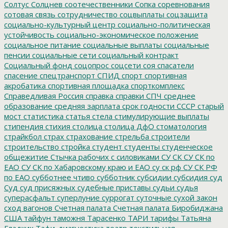
Солтус
Солцнев
соотечественники
Сопка
соревнования
сотовая связь
сотрудничество
соцвыплаты
соцзащита
социально-культурный центр
социально-политическая
устойчивость
социально-экономическое положение
социальное питание
социальные выплаты
социальные
пенсии
социальные сети
социальный контракт
Социальный фонд
соцопрос
соцсети
соя
спасатели
спасение
спецтранспорт
СПИД
спорт
спортивная
акробатика
спортивная площадка
спорткомплекс
Справедливая Россия
справка
справки
СПЧ
среднее
образование
средняя зарплата
срок годности
СССР
старый
мост
статистика
статья
стела
стимулирующие выплаты
стипендия
стихия
столица
столица ДфО
стоматология
страйкбол
страх
страхование
стрельба
строители
строительство
стройка
студент
студенты
студенческое
общежитие
Стычка рабочих с силовиками
СУ СК
СУ СК по
ЕАО
СУ СК по Хабаровскому краю и ЕАО
су ск рф
СУ СК РФ
по ЕАО
субботнее чтиво
субботник
субсидии
субсидия
суд
Суд
суд присяжных
судебные приставы
судьи
судья
суперасфальт
суперлуние
суррогат
суточные
сухой закон
сход вагонов
Счетная палата
Счетная палата Биробиджана
США
тайфун
таможня
Тарасенко
ТАРИ
тарифы
Татьяна
Гладких
Тафи-диагностика
театр
текстильная