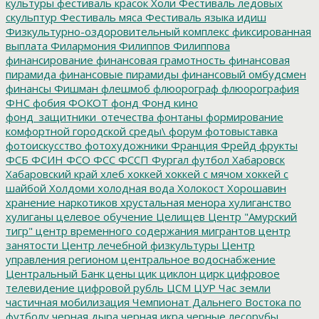
культуры
фестиваль красок Холи
Фестиваль ледовых
скульптур
Фестиваль мяса
Фестиваль языка идиш
Физкультурно-оздоровительный комплекс
фиксированная
выплата
Филармония
Филиппов
Филиппова
финансирование
финансовая грамотность
финансовая
пирамида
финансовые пирамиды
финансовый омбудсмен
финансы
Фишман
флешмоб
флюорограф
флюорография
ФНС
фобия
ФОКОТ
фонд
Фонд кино
фонд_защитники_отечества
фонтаны
формирование
комфортной городской среды\
форум
фотовыставка
фотоискусство
фотохудожники
Франция
Фрейд
фрукты
ФСБ
ФСИН
ФСО
ФСС
ФССП
Фургал
футбол
Хабаровск
Хабаровский край
хлеб
хоккей
хоккей с мячом
хоккей с
шайбой
Холдоми
холодная вода
Холокост
Хорошавин
хранение наркотиков
хрустальная менора
хулиганство
хулиганы
целевое обучение
Целищев
Центр "Амурский
тигр"
центр временного содержания мигрантов
центр
занятости
Центр лечебной физкультуры
Центр
управления регионом
центральное водоснабжение
Центральный Банк
цены
цик
циклон
цирк
цифровое
телевидение
цифровой рубль
ЦСМ
ЦУР
Час земли
частичная мобилизация
Чемпионат Дальнего Востока по
футболу
черная дыра
черная икра
черные лесорубы