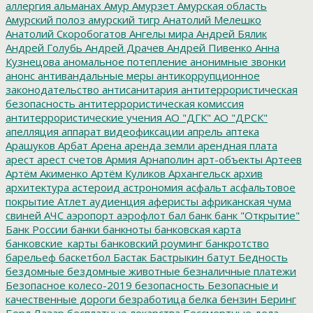
аллергия
альманах
Амур
Амурзет
Амурская область
Амурский полоз
амурский тигр
Анатолий Мелешко
Анатолий Скоробогатов
Ангелы мира
Андрей Бялик
Андрей Голубь
Андрей Драчев
Андрей Пивенко
Анна
Кузнецова
аномальное потепление
анонимные звонки
анонс
антивандальные меры
антикоррупционное
законодательство
антисанитария
антитеррористическая
безопасность
антитеррористическая комиссия
антитеррористические учения
АО "ДГК"
АО "ДРСК"
апелляция
аппарат видеофиксации
апрель
аптека
Арашуков
Арбат
Арена
аренда земли
арендная плата
арест
арест счетов
Армия
Арнаполин
арт-объекты
Артеев
Артём Акименко
Артём Куликов
Архангельск
архив
архитектура
астероид
астрономия
асфальт
асфальтовое
покрытие
Атлет
аудиенция
аферисты
африканская чума
свиней
АЧС
аэропорт
аэрофлот
бал
банк
банк "Открытие"
Банк России
банки
банкноты
банковская карта
банковские_карты
банковский роуминг
банкротство
барельеф
баскетбол
Бастак
Бастрыкин
батут
Бедность
бездомные
бездомные животные
безналичные платежи
Безопасное колесо-2019
безопасность
Безопасные и
качественные дороги
безработица
белка
бензин
Беринг
Берл Лазар
бесплатные лекарства
Бессмертные дела