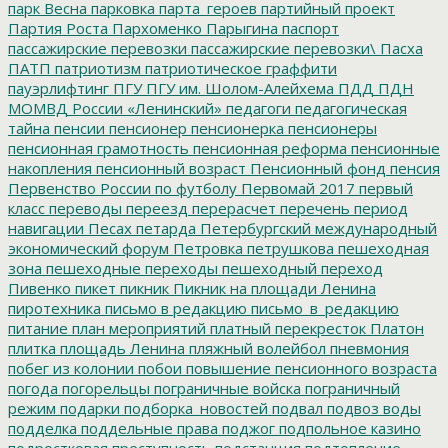
парк Весна
парковка
парта_героев
партийный проект
Партия Роста
Пархоменко
Парыгина
паспорт
пассажирские перевозки
пассажирские перевозки\
Пасха
ПАТП
патриотизм
патриотическое граффити
пауэрлифтинг
ПГУ
ПГУ им. Шолом-Алейхема
ПДД
ПДН
МОМВД России «Ленинский»
педагоги
педагогическая
тайна
пенсии
пенсионер
пенсионерка
пенсионеры
пенсионная грамотность
пенсионная реформа
пенсионные
накопления
пенсионный возраст
Пенсионный фонд
пенсия
Первенство России по футболу
Первомай 2017
первый
класс
переводы
переезд
перерасчет
перечень
период
навигации
Песах
петарда
Петербургский международный
экономический форум
Петровка
петрушкова
пешеходная
зона
пешеходные переходы
пешеходный переход
Пивенко
пикет
пикник
Пикник на площади Ленина
пиротехника
письмо в редакцию
письмо_в_редакцию
питание
план мероприятий
платный перекресток
Платон
плитка
площадь Ленина
пляжный волейбол
пневмония
побег из колонии
побои
повышение пенсионного возраста
погода
погорельцы
пограничные войска
пограничный
режим
подарки
подборка_новостей
подвал
подвоз воды
подделка
поддельные права
поджог
подпольное казино
подростковая преступность
подстанция
подтопление