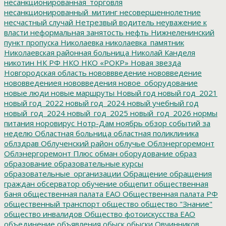
несанкционированная_торговля
несанкционированный_митинг
несовершеннолетние
несчастный случай
Нетрезвый водитель
неуважение к
власти
неформальная занятость
нефть
Нижнеленинский
пункт пропуска
Николаевка
николаевка_памятник
Николаевская районная больница
Николай Канделя
никотин
НК РФ
НКО
НКО «РОКР»
Новая звезда
Новгородская область
нововвведение
нововведение
нововведениея
нововведения
новое_оборудование
новые люди
новые маршруты
Новый год
новый год_2021
новый год_2022
новый год_2024
новый учебный год
новый_год_2024
новый_год_2025
новый_год_2026
нормы
питания
норовирус
Нотр-Дам
ноябрь
обзор событий за
неделю
Областная больница
областная поликлиника
облздрав
Облученский район
облучье
Облэнергоремонт
Облэнергоремонт Плюс
обман
оборудование
образ
образование
образовательные курсы
образовательные_организации
Обращение
обращения
граждан
обсерватор
обучение
общепит
общественная
баня
общественная палата ЕАО
Общественная палата РФ
общественный транспорт
общество
общество "Знание"
общество инвалидов
Общество фотоискусства ЕАО
объединение
объявления
обыск
обыски
Овчинников