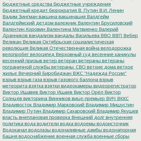
бюджетные средства
бюджетные учреждения
бюджетный кредит
бюрократия
В. Путин
В.И. Ленин
Вадим Зингман
вакцина
вакцинация
Валдгейм
Валдгеймский детдом
валежник
Валентин Брусиловский
Валентин Коровин
Валентина Матвиенко
Валерий
Дранников
вандализм
вандалы
Васильева
ВВО
ВВП
Вебер
Великан
Великая Октябрьская социалистическая
революция
Великая Отечественная война
велодорожка
велопробег
велосипед
Верховный суд
весенние каникулы
весенний призыв
ветер
ветеран
ветераны
ветераны
пограничной службы
ветераны_СВО
ветхие дома
ветхое
жилье
Вечерний Биробиджан
ВЖС "Надежда России"
взрыв
взрыв газа
взрыв газового баллона
взрыв
метеорита
взятка
взятки
видеокамеры
видеорегистратор
Виктор Ишавев
Виктор Ишаев
Виктор Орёл
Виктор
Солнцев
викторина
Винников
вице-премьер
ВИЧ
ВККС
Владивосток
Владимир Марковский
Владимир Мишустин
Владимир Путин
Владимир Сахаровский
Владимир Якушев
власть
внеплановая проверка
Внешний долг
внутренняя
политика
вода
водители
водка
водоемы
водоисточник
Водоканал
водолазы
водоналивные дамбы
водонапорная
башня
водоснабжение
военная служба
военные сборы