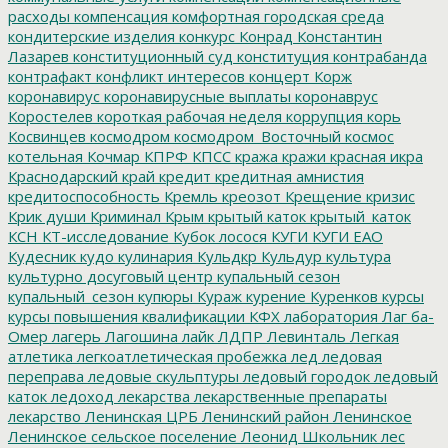
расходы
компенсация
комфортная городская среда
кондитерские изделия
конкурс
Конрад
Константин
Лазарев
конституционный суд
конституция
контрабанда
контрафакт
конфликт интересов
концерт
Корж
коронавирус
коронавирусные выплаты
коронаврус
Коростелев
короткая рабочая неделя
коррупция
корь
Косвинцев
космодром
космодром_Восточный
космос
котельная
Кочмар
КПРФ
КПСС
кража
кражи
красная икра
Краснодарский край
кредит
кредитная амнистия
кредитоспособность
Кремль
креозот
Крещение
кризис
Крик души
Криминал
Крым
крытый каток
крытый_каток
КСН
КТ-исследование
Кубок лосося
КУГИ
КУГИ ЕАО
Кудесник
кудо
кулинария
Кульдкр
Кульдур
культура
культурно досуговый центр
купальный сезон
купальный_сезон
купюры
Кураж
курение
Куренков
курсы
курсы повышения квалификации
КФХ
лаборатория
Лаг ба-
Омер
лагерь
Лагошина
лайк
ЛДПР
Левинталь
Легкая
атлетика
легкоатлетическая пробежка
лед
ледовая
переправа
ледовые скульптуры
ледовый городок
ледовый
каток
ледоход
лекарства
лекарственные препараты
лекарство
Ленинская ЦРБ
Ленинский район
Ленинское
Ленинское сельское поселение
Леонид Школьник
лес