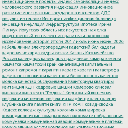
инвестиционные проекты
индекс самоизоляции
индекс
человеческого развития
индексация
инновационное
развитие
иностранные государства
инспектор ДПС
инсульт
интервью
Интернет
инфекционная больница
инфекция
инфляция
инфраструктура
ипотека
Ирина
Пинчук
Иркутская область
иск
искусственная елка
искусственный_интеллект
исправительная колония
исследование
история
Итоги-2017
июль
июнь
июнь_2026
кабель линии электропередачи
кадетский бал
кадеты
кадровая чехарда
кадры
казаки
Казань
Казначейство
России
календарь
календарь праздников
камера
камеры
Камчатка
Камчатский край
канализация
капитальный
ремонт
капремонт
карантин
карате
каратин
катастрофа
кафе
качество жизни
качество и безопасность
качество
молока
качество обслуживания
Кванториум
квартиры
квитанция
КДН
кедровые шишки
Кемерово
кинозал
кинологи
кинотеатр "Родина"
Кирга
китай
кишечная
инфекция
кишечная_инфекция
кладбище
клещ
клещи
клубника
книга памяти
книги
КНР
КоАП
ковид-сводка
Кодекс
колледж культуры
колония
командировка
командировочные
комары
комиссия
комитет образования
коммуналка
коммунальная авария
коммунальные платежи
коммунальные услуги
компенсации
компенсационные