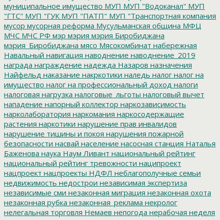
муниципальное имущество
МУП
МУП "Водоканал"
МУП
"ГТС"
МУП "ГУК
МУП "ПАТП"
МУП "Транспортная компания
мусор
мусорная реформа
Мусульманская община
МФЦ
МЧС
МЧС РФ
мэр
мэрия
мэрия Биробиджана
мэрия_Биробиджана
мясо
Мясокомбинат
набережная
Навальный
навигация
наводнение
наводнение_2019
награда
награждение
надежда
Назаров
назначения
Найфельд
наказание
накркотики
наледь
налог
налог на
имущество
налог на профессиональный доход
налоги
налоговая нагрузка
налоговые_льготы
налоговый вычет
нападение
напорный коллектор
наркозависимость
нарколаборатория
наркомания
наркосодержащие
растения
наркотики
нарушение прав инвалидов
нарушение тишины и покоя
нарушения пожарной
безопасности
насвай
население
насосная станция
Наталья
Баженова
наука
Наум Ливант
национальный рейтинг
национальный рейтинг тревожности
наципроект
нацпроект
нацпроекты
НДФЛ
неблагополучные семьи
недвижимость
недострои
независимая экспертиза
независимые сми
незаконная миграция
незаконная охота
незаконная рубка
незаконная_реклама
некролог
нелегальная торговля
Немаев
непогода
нерабочая неделя