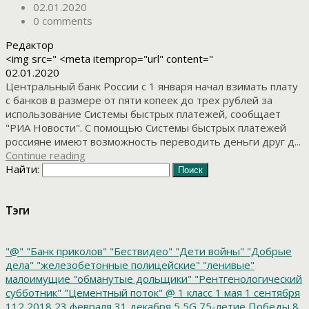
02.01.2020
0 comments
Редактор
<img src=" <meta itemprop="url" content="
02.01.2020
Центральный банк России с 1 января начал взимать плату
с банков в размере от пяти копеек до трех рублей за
использование Системы быстрых платежей, сообщает
"РИА Новости". С помощью Системы быстрых платежей
россияне имеют возможность переводить деньги друг д...
Continue reading
Найти:
Тэги
"@"
"Банк приколов"
"Бествидео"
"Дети войны"
"Добрые
дела"
"железобетонные полицейские"
"ленивые"
малоимущие
"обманутые дольщики"
"Рентгенологический
субботник"
"Цементный поток"
@
1 класс
1 мая
1 сентября
112
2018
23 февраля
31 декабря
5
5G
75-летие Победы
8