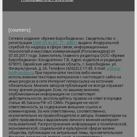
[counters]
Сетевое издание «Время Биробиджана». Свидетельство о
регистрации
СМИ ЭЛ № ФС 77 - 68811
выдано Федеральной
службой по надзору в сфере связи, информационных
технологий и массовых коммуникаций (Роскомнадзор) от
07.03.2017 года. Заместитель главного редактора ООО «Время
Биробиджана»: Кондратенко Т.В. Адрес издателя и редакции:
679015, Еврейская автономная область, г. Биробиджан, ул.
Физкультурная, д. 26. Телефон (42622) 2-17-85. E-mail:
vremya-
bir@yandex.ru
При перепечатке текстов либо ином
использовании текстовых материалов с настоящего сайта на
иных ресурсах в сети Интернет гиперссылка на источник
обязательна. Мнение авторов публикаций не всегда отражает
точку зрения редакции. Если, по вашему мнению,
опубликованная информация не соответствует
действительности, воспользуйтесь правом на ответ в порядке
статьи 46 Закона РФ «О СМИ». Редакция не несет
ответственность за содержание внешних ссылок и
комментариев. За них ответственны, соответственно,
исключительно их правообладатели и авторы. Комментарии на
сайте приравнены к выражению личного мнения интернет-
пользователей. Распространение информации о политической,
экономической, социальной и культурной сферах жизни
общества, публикации на актуальные темы, просветительские
функции, рекламная деятельность в соответствии с