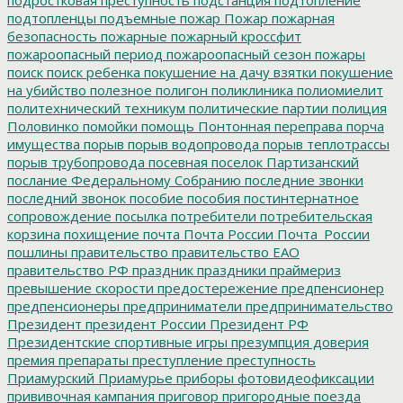
подтопленцы
подъемные
пожар
Пожар
пожарная
безопасность
пожарные
пожарный кроссфит
пожароопасный период
пожароопасный сезон
пожары
поиск
поиск ребенка
покушение на дачу взятки
покушение
на убийство
полезное
полигон
поликлиника
полиомиелит
политехнический техникум
политические партии
полиция
Половинко
помойки
помощь
Понтонная переправа
порча
имущества
порыв
порыв водопровода
порыв теплотрассы
порыв трубопровода
посевная
поселок Партизанский
послание Федеральному Собранию
последние звонки
последний звонок
пособие
пособия
постинтернатное
сопровождение
посылка
потребители
потребительская
корзина
похищение
почта
Почта России
Почта_России
пошлины
правительство
правительство ЕАО
правительство РФ
праздник
праздники
праймериз
превышение скорости
предостережение
предпенсионер
предпенсионеры
предприниматели
предпринимательство
Президент
президент России
Президент РФ
Президентские спортивные игры
презумпция доверия
премия
препараты
преступление
преступность
Приамурский
Приамурье
приборы фотовидеофиксации
прививочная кампания
приговор
пригородные поезда