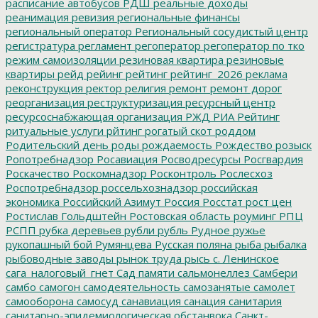
расписание автобусов
РДШ
реальные доходы
реанимация
ревизия
региональные финансы
региональный оператор
Региональный сосудистый центр
регистратура
регламент
регоператор
регоператор по тко
режим самоизоляции
резиновая квартира
резиновые
квартиры
рейд
рейинг
рейтинг
рейтинг_2026
реклама
реконструкция
ректор
религия
ремонт
ремонт дорог
реорганизация
реструктуризация
ресурсный центр
ресурсоснабжающая организация
РЖД
РИА Рейтинг
ритуальные услуги
рйтинг
рогатый скот
роддом
Родительский день
роды
рождаемость
Рождество
розыск
Ропотребнадзор
Росавиация
Росводресурсы
Росгвардия
Роскачество
Роскомнадзор
Росконтроль
Рослесхоз
Роспотребнадзор
россельхознадзор
российская
экономика
Российский Азимут
Россия
Росстат
рост цен
Ростислав Гольдштейн
Ростовская область
роуминг
РПЦ
РСПП
рубка деревьев
рубли
рубль
Рудное
ружье
рукопашный бой
Румянцева
Русская поляна
рыба
рыбалка
рыбоводные заводы
рынок труда
рысь
с. Ленинское
сага_налоговый_гнет
Сад памяти
сальмонеллез
Самбери
самбо
самогон
самодеятельность
самозанятые
самолет
самооборона
самосуд
санавиация
санация
санитария
санитарно-эпидемиологическая обстанвока
Санкт-