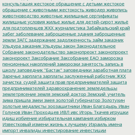
консультация
жестокое обращение с детьми
жестокое
обращение с животными
жестокость
живодер
живопись
животноводство
животные
жилищные сертификаты
жилищные условия
жилье
жилье для детей-сирот
жильё
для подтопленцев
ЖКХ
журналистика
Забайкальский край
забег
заболевание
заброшенные здания
заброшенные
земли
ЗАГС
задержание
задолженность
займ
заказник
Ульдура
заказник Ульдуры
закон
Законодательное
Собрание
законодательство
законопреокт
законопроект
законороект
Заксобрание
Заксобрание ЕАО
заморозка
пенсионных накоплений
заморозки
занятость
запись в
школу
заповедник "Бастак"
заповедники
заработная плата
Заречье
зарплата
зарплаты
заслуженный работник ЖКХ
зачистка_судей
защита прав предпринимателей
защита
предпринимателей
здравоохранение
земледельцы
землетрясение
земля
земский доктор
Земский_учитель
зима пришла
змеи
змея
золотой губернатор
Золотухин
золотые медалисты
зоозащитники
Иван Благодырь
Иван
Голунов
Иван Проходцев
ИВЛ
ивс
Игорь Ткачев
игрушки
идиш
избиение
избирательная кампания
избирком
Известковый
измени жизнь к лучшему
Израиль
имена
импорт
инвалиды
инвестирование
инвестиции