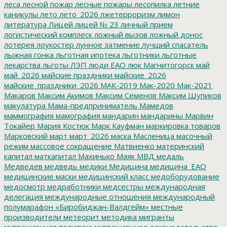
леса
лесной пожар
лесные пожары
лесопилка
летние
каникулы
лето
лето_2026
лжетерроризм
лимон
литература
Лицей
лицей № 23
личный прием
логистический комплеск
ложный вызов
ложный донос
лотерея
лоукостер
лунное затмение
лучший спасатель
лыжная гонка
льготная ипотека
льготники
льготные
лекарства
льготы
ЛЭП
люди ЕАО
люк
Магнитогорск
май
май_2026
майские праздники
майские_2026
майские_праздники_2026
МАК-2019
Мак-2020
Мак-2021
Макаров
Максим Акимов
Максим Семенов
Максим Шупиков
макулатура
Мама-предприниматель
Мамедов
маммография
мамография
мандарин
мандарины
Марвин
Токайер
Мария Костюк
Марк Кауфман
маркировка товаров
Марковский
март
март_2026
маска
Масленица
масочный
режим
массовое сокращение
Матвиенко
материнский
капитал
маткапитал
Махинько
Маяк
МВД
медаль
Медведев
медведь
медики
Медицина
медицина_ЕАО
медицинские маски
медицинский класс
медоборудование
медосмотр
медработники
медсестры
международная
делегация
международные отношения
международный
полумарафон «Биробиджан-Валдгейм»
местные
производители
метеорит
методика
мигранты
миграционная политика
миграционное законодательство