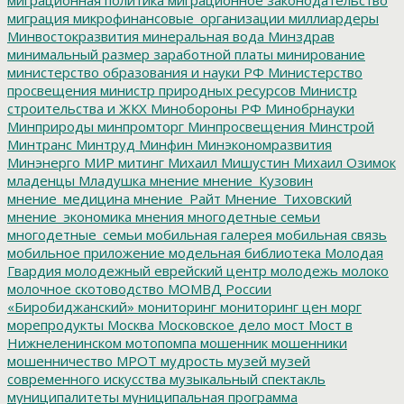
миграция
микрофинансовые_организации
миллиардеры
Минвостокразвития
минеральная вода
Минздрав
минимальный размер заработной платы
минирование
министерство образования и науки РФ
Министерство
просвещения
министр природных ресурсов
Министр
строительства и ЖКХ
Минобороны РФ
Минобрнауки
Минприроды
минпромторг
Минпросвещения
Минстрой
Минтранс
Минтруд
Минфин
Минэкономразвития
Минэнерго
МИР
митинг
Михаил Мишустин
Михаил Озимок
младенцы
Младушка
мнение
мнение_Кузовин
мнение_медицина
мнение_Райт
Мнение_Тиховский
мнение_экономика
мнения
многодетные семьи
многодетные_семьи
мобильная галерея
мобильная связь
мобильное приложение
модельная библиотека
Молодая
Гвардия
молодежный еврейский центр
молодежь
молоко
молочное скотоводство
МОМВД России
«Биробиджанский»
мониторинг
мониторинг цен
морг
морепродукты
Москва
Московское дело
мост
Мост в
Нижнеленинском
мотопомпа
мошенник
мошенники
мошенничество
МРОТ
мудрость
музей
музей
современного искусства
музыкальный спектакль
муниципалитеты
муниципальная программа