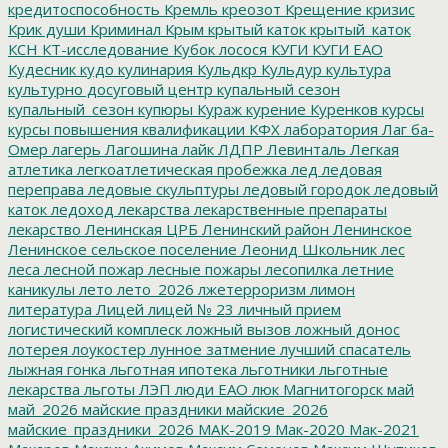
кредитоспособность
Кремль
креозот
Крещение
кризис
Крик души
Криминал
Крым
крытый каток
крытый_каток
КСН
КТ-исследование
Кубок лосося
КУГИ
КУГИ ЕАО
Кудесник
кудо
кулинария
Кульдкр
Кульдур
культура
культурно досуговый центр
купальный сезон
купальный_сезон
купюры
Кураж
курение
Куренков
курсы
курсы повышения квалификации
КФХ
лаборатория
Лаг ба-
Омер
лагерь
Лагошина
лайк
ЛДПР
Левинталь
Легкая
атлетика
легкоатлетическая пробежка
лед
ледовая
переправа
ледовые скульптуры
ледовый городок
ледовый
каток
ледоход
лекарства
лекарственные препараты
лекарство
Ленинская ЦРБ
Ленинский район
Ленинское
Ленинское сельское поселение
Леонид Школьник
лес
леса
лесной пожар
лесные пожары
лесопилка
летние
каникулы
лето
лето_2026
лжетерроризм
лимон
литература
Лицей
лицей № 23
личный прием
логистический комплеск
ложный вызов
ложный донос
лотерея
лоукостер
лунное затмение
лучший спасатель
лыжная гонка
льготная ипотека
льготники
льготные
лекарства
льготы
ЛЭП
люди ЕАО
люк
Магнитогорск
май
май_2026
майские праздники
майские_2026
майские_праздники_2026
МАК-2019
Мак-2020
Мак-2021