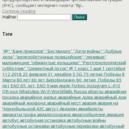
(КЧС), сообщает интернет-газета "Вр...
Continue reading
Найти:
Тэги
"@"
"Банк приколов"
"Бествидео"
"Дети войны"
"Добрые
дела"
"железобетонные полицейские"
"ленивые"
малоимущие
"обманутые дольщики"
"Рентгенологический
субботник"
"Цементный поток"
@
1 класс
1 мая
1 сентября
112
2018
23 февраля
31 декабря
5
5G
75-летие Победы
8
Марта
80 лет
80 лет Биробиджану
80_летие_Победы
85
лет ЕАО
85_лет_ЕАО
9 мая
Apple
Forbes
Instagram
L-410
QR-код
WhatsApp
Wi-Fi
WorldSkills Russia
аборты
аварийная
посадка
аварийное жилье
аварийные дома
аварийный дом
аварийный жилфонд
аварийный мост
авария
авария на
Чернобыльской АЭС
август
Авдалян
авиабилеты
авиакатастрофа
авиалесоохрана
авиасообщение
авиация
автобус
автобусная остановка
автобусные войны
автобусные остановки
автобусные перевозки
автобусный