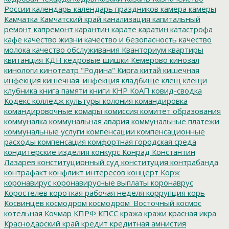
России
календарь
календарь праздников
камера
камеры
Камчатка
Камчатский край
канализация
капитальный
ремонт
капремонт
карантин
карате
каратин
катастрофа
кафе
качество жизни
качество и безопасность
качество
молока
качество обслуживания
Кванториум
квартиры
квитанция
КДН
кедровые шишки
Кемерово
кинозал
кинологи
кинотеатр "Родина"
Кирга
китай
кишечная
инфекция
кишечная_инфекция
кладбище
клещ
клещи
клубника
книга памяти
книги
КНР
КоАП
ковид-сводка
Кодекс
колледж культуры
колония
командировка
командировочные
комары
комиссия
комитет образования
коммуналка
коммунальная авария
коммунальные платежи
коммунальные услуги
компенсации
компенсационные
расходы
компенсация
комфортная городская среда
кондитерские изделия
конкурс
Конрад
Константин
Лазарев
конституционный суд
конституция
контрабанда
контрафакт
конфликт интересов
концерт
Корж
коронавирус
коронавирусные выплаты
коронаврус
Коростелев
короткая рабочая неделя
коррупция
корь
Косвинцев
космодром
космодром_Восточный
космос
котельная
Кочмар
КПРФ
КПСС
кража
кражи
красная икра
Краснодарский край
кредит
кредитная амнистия