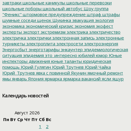
завтраки
школьные каникулы
школьные перевозки
школьные поборы
школьный автобус
Шоу группа
"Феникс"
штормовое предупреждение
штраф
штрафы
шумные соседи
щенок
Щукинка
эвакуация
экология
экономика
экономический кризис
экономия
экофест
эксперты
экспорт
экстремизм
электрика
электричество
электричка
электрички
электронная запись
электронные
турникеты
электроплита
электросети
электроэнергия
Энергосбыт
энерготарифы
энкаунтер
эпидемиологическая
ситуация
эпидемия
это_интересно
юбилей
юмор
Юные
инспекторы движения
юные таланты
юридическая
помощь
Юрий Гулягин
Юрий Трутнев
Юрий Чайка
Юрий_Трутнев
явка с повинной
Якунин
ямочный ремонт
ямы
январь
Япония
ярмарка
ярмарка вакансий
ясли
ящур
Календарь новостей
Август 2026
Пн
Вт
Ср
Чт
Пт
Сб
Вс
1
2