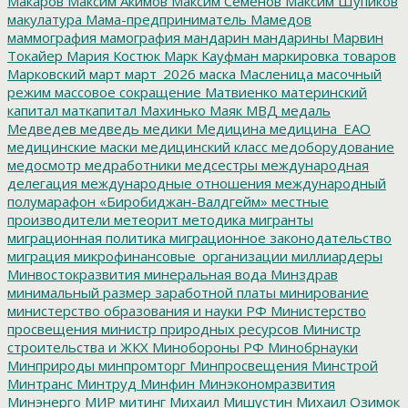
Макаров
Максим Акимов
Максим Семенов
Максим Шупиков
макулатура
Мама-предприниматель
Мамедов
маммография
мамография
мандарин
мандарины
Марвин
Токайер
Мария Костюк
Марк Кауфман
маркировка товаров
Марковский
март
март_2026
маска
Масленица
масочный
режим
массовое сокращение
Матвиенко
материнский
капитал
маткапитал
Махинько
Маяк
МВД
медаль
Медведев
медведь
медики
Медицина
медицина_ЕАО
медицинские маски
медицинский класс
медоборудование
медосмотр
медработники
медсестры
международная
делегация
международные отношения
международный
полумарафон «Биробиджан-Валдгейм»
местные
производители
метеорит
методика
мигранты
миграционная политика
миграционное законодательство
миграция
микрофинансовые_организации
миллиардеры
Минвостокразвития
минеральная вода
Минздрав
минимальный размер заработной платы
минирование
министерство образования и науки РФ
Министерство
просвещения
министр природных ресурсов
Министр
строительства и ЖКХ
Минобороны РФ
Минобрнауки
Минприроды
минпромторг
Минпросвещения
Минстрой
Минтранс
Минтруд
Минфин
Минэкономразвития
Минэнерго
МИР
митинг
Михаил Мишустин
Михаил Озимок