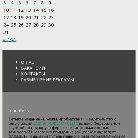
3
4
5
6
7
8
9
10
11
12
13
14
15
16
17
18
19
20
21
22
23
24
25
26
27
28
29
30
31
« Июл
О НАС
ВАКАНСИИ
КОНТАКТЫ
РАЗМЕЩЕНИЕ РЕКЛАМЫ
[counters]
Сетевое издание «Время Биробиджана». Свидетельство о
регистрации
СМИ ЭЛ № ФС 77 - 68811
выдано Федеральной
службой по надзору в сфере связи, информационных
технологий и массовых коммуникаций (Роскомнадзор) от
07.03.2017 года. Заместитель главного редактора ООО «Время