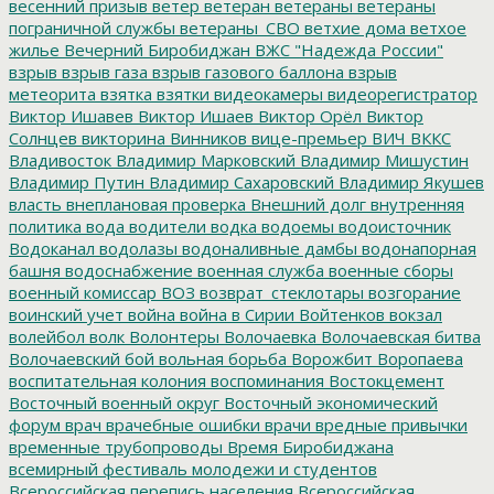
весенний призыв
ветер
ветеран
ветераны
ветераны
пограничной службы
ветераны_СВО
ветхие дома
ветхое
жилье
Вечерний Биробиджан
ВЖС "Надежда России"
взрыв
взрыв газа
взрыв газового баллона
взрыв
метеорита
взятка
взятки
видеокамеры
видеорегистратор
Виктор Ишавев
Виктор Ишаев
Виктор Орёл
Виктор
Солнцев
викторина
Винников
вице-премьер
ВИЧ
ВККС
Владивосток
Владимир Марковский
Владимир Мишустин
Владимир Путин
Владимир Сахаровский
Владимир Якушев
власть
внеплановая проверка
Внешний долг
внутренняя
политика
вода
водители
водка
водоемы
водоисточник
Водоканал
водолазы
водоналивные дамбы
водонапорная
башня
водоснабжение
военная служба
военные сборы
военный комиссар
ВОЗ
возврат_стеклотары
возгорание
воинский учет
война
война в Сирии
Войтенков
вокзал
волейбол
волк
Волонтеры
Волочаевка
Волочаевская битва
Волочаевский бой
вольная борьба
Ворожбит
Воропаева
воспитательная колония
воспоминания
Востокцемент
Восточный военный округ
Восточный экономический
форум
врач
врачебные ошибки
врачи
вредные привычки
временные трубопроводы
Время Биробиджана
всемирный фестиваль молодежи и студентов
Всероссийская перепись населения
Всероссийская