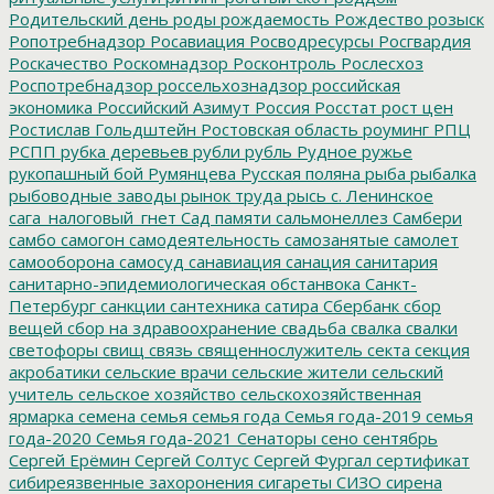
Родительский день
роды
рождаемость
Рождество
розыск
Ропотребнадзор
Росавиация
Росводресурсы
Росгвардия
Роскачество
Роскомнадзор
Росконтроль
Рослесхоз
Роспотребнадзор
россельхознадзор
российская
экономика
Российский Азимут
Россия
Росстат
рост цен
Ростислав Гольдштейн
Ростовская область
роуминг
РПЦ
РСПП
рубка деревьев
рубли
рубль
Рудное
ружье
рукопашный бой
Румянцева
Русская поляна
рыба
рыбалка
рыбоводные заводы
рынок труда
рысь
с. Ленинское
сага_налоговый_гнет
Сад памяти
сальмонеллез
Самбери
самбо
самогон
самодеятельность
самозанятые
самолет
самооборона
самосуд
санавиация
санация
санитария
санитарно-эпидемиологическая обстанвока
Санкт-
Петербург
санкции
сантехника
сатира
Сбербанк
сбор
вещей
сбор на здравоохранение
свадьба
свалка
свалки
светофоры
свищ
связь
священнослужитель
секта
секция
акробатики
сельские врачи
сельские жители
сельский
учитель
сельское хозяйство
сельскохозяйственная
ярмарка
семена
семья
семья года
Семья года-2019
семья
года-2020
Семья года-2021
Сенаторы
сено
сентябрь
Сергей Ерёмин
Сергей Солтус
Сергей Фургал
сертификат
сибиреязвенные захоронения
сигареты
СИЗО
сирена