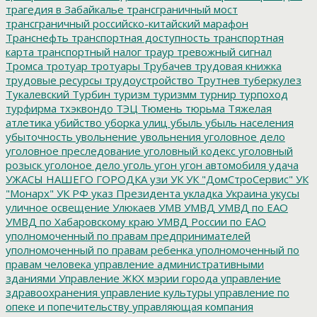
трагедия в Забайкалье
трансграничный мост
трансграничный российско-китайский марафон
Транснефть
транспортная доступность
транспортная
карта
транспортный налог
траур
тревожный сигнал
Тромса
тротуар
тротуары
Трубачев
трудовая книжка
трудовые ресурсы
трудоустройство
Трутнев
туберкулез
Тукалевский
Турбин
туризм
туризмм
турнир
турпоход
турфирма
тхэквондо
ТЭЦ
Тюмень
тюрьма
Тяжелая
атлетика
убийство
уборка улиц
убыль
убыль населения
убыточность
увольнение
увольнения
уголовное дело
уголовное преследование
уголовный кодекс
уголовный
розыск
уголоное дело
уголь
угон
угон автомобиля
удача
УЖАСЫ НАШЕГО ГОРОДКА
узи
УК
УК "ДомСтроСервис"
УК
"Монарх"
УК РФ
указ Президента
укладка
Украина
укусы
уличное освещение
Улюкаев
УМВ
УМВД
УМВД по ЕАО
УМВД по Хабаровскому краю
УМВД России по ЕАО
уполномоченный по правам предпринимателей
уполномоченный по правам ребенка
уполномоченный по
правам человека
управление административными
зданиями
Управление ЖКХ мэрии города
управление
здравоохранения
управление культуры
управление по
опеке и попечительству
управляющая компания