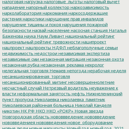
налоговая нагрузка
налоговые_льготы
налоговый вычет
нападение
напорный коллектор
наркозависимость
нарколаборатория
наркомания
наркосодержащие
растения
наркотики
нарушение прав инвалидов
нарушение тишины и покоя
нарушения пожарной
безопасности
насвай
население
насосная станция
Наталья
Баженова
наука
Наум Ливант
национальный рейтинг
национальный рейтинг тревожности
наципроект
нацпроект
нацпроекты
НДФЛ
неблагополучные семьи
недвижимость
недострои
независимая экспертиза
независимые сми
незаконная миграция
незаконная охота
незаконная рубка
незаконная_реклама
некролог
нелегальная торговля
Немаев
непогода
нерабочая неделя
несанкционированная_торговля
несанкционированный_митинг
несовершеннолетние
несчастный случай
Нетрезвый водитель
неуважение к
власти
неформальная занятость
нефть
Нижнеленинский
пункт пропуска
Николаевка
николаевка_памятник
Николаевская районная больница
Николай Канделя
никотин
НК РФ
НКО
НКО «РОКР»
Новая звезда
Новгородская область
нововвведение
нововведение
нововведениея
нововведения
новое_оборудование
новые люди
новые маршруты
Новый год
новый год_2021