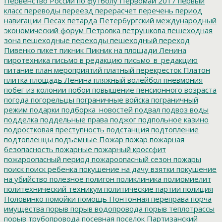
Первенство России по футболу
Первомай 2017
первый
класс
переводы
переезд
перерасчет
перечень
период
навигации
Песах
петарда
Петербургский международный
экономический форум
Петровка
петрушкова
пешеходная
зона
пешеходные переходы
пешеходный переход
Пивенко
пикет
пикник
Пикник на площади Ленина
пиротехника
письмо в редакцию
письмо_в_редакцию
питание
план мероприятий
платный перекресток
Платон
плитка
площадь Ленина
пляжный волейбол
пневмония
побег из колонии
побои
повышение пенсионного возраста
погода
погорельцы
пограничные войска
пограничный
режим
подарки
подборка_новостей
подвал
подвоз воды
подделка
поддельные права
поджог
подпольное казино
подростковая преступность
подстанция
подтопление
подтопленцы
подъемные
Пожар
пожар
пожарная
безопасность
пожарные
пожарный кроссфит
пожароопасный период
пожароопасный сезон
пожары
поиск
поиск ребенка
покушение на дачу взятки
покушение
на убийство
полезное
полигон
поликлиника
полиомиелит
политехнический техникум
политические партии
полиция
Половинко
помойки
помощь
Понтонная переправа
порча
имущества
порыв
порыв водопровода
порыв теплотрассы
порыв трубопровода
посевная
поселок Партизанский