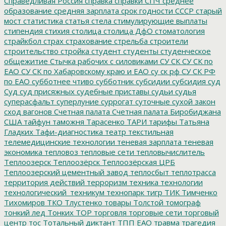
Справедливая Россия
справка
справки
СПЧ
среднее
образование
средняя зарплата
срок годности
СССР
старый
мост
статистика
статья
стела
стимулирующие выплаты
стипендия
стихия
столица
столица ДфО
стоматология
страйкбол
страх
страхование
стрельба
строители
строительство
стройка
студент
студенты
студенческое
общежитие
Стычка рабочих с силовиками
СУ СК
СУ СК по
ЕАО
СУ СК по Хабаровскому краю и ЕАО
су ск рф
СУ СК РФ
по ЕАО
субботнее чтиво
субботник
субсидии
субсидия
суд
Суд
суд присяжных
судебные приставы
судьи
судья
суперасфальт
суперлуние
суррогат
суточные
сухой закон
сход вагонов
Счетная палата
Счетная палата Биробиджана
США
тайфун
таможня
Тарасенко
ТАРИ
тарифы
Татьяна
Гладких
Тафи-диагностика
театр
текстильная
телемедицинские технологии
теневая зарплата
теневая
экономика
тепловоз
тепловые сети
тепловычислитель
Теплоозерск
Теплоозёрск
Теплоозёрская ЦРБ
Теплоозерский цементный завод
теплосбыт
теплотрасса
территория действий
терроризм
техника
технологии
технологический_техникум
технопарк
тигр
ТИК
Тимченко
Тихомиров
ТКО
Тлустенко
товары
Толстой
томограф
тонкий лед
Тонких
ТОР
торговля
торговые сети
торговый
центр
тос
Тотальный диктант
ТПП ЕАО
травма
трагедия