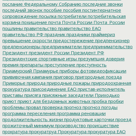
послание Федеральному Собранию
последние звонки
последний звонок
пособие
пособия
постинтернатное
сопровождение
посылка
потребители
потребительская
корзина
похищение
почта
Почта России
Почта_России
пошлины
правительство
правительство ЕАО
правительство РФ
праздник
праздники
праймериз
превышение скорости
предостережение
предпенсионер
предпенсионеры
предприниматели
предпринимательство
Президент
президент России
Президент РФ
Президентские спортивные игры
презумпция доверия
премия
препараты
преступление
преступность
Приамурский
Приамурье
приборы фотовидеофиксации
прививочная кампания
приговор
пригородные поезда
Приморье
природа
природные пожары
природоохранная
прокуратура
присоединение ЕАО
пристав-исполнитель
приставы
присяга
присяжные заседатели
Приходько
приют
приют для бездомных животных
пробка
пробки
проблемы
провал
проверка
прогноз
прогноз погоды
программа переселения
программа реновации
продолжительность жизни
продуктовые карточки
проезд
прожиточный минимум
производство
происшествие
прократура
прокуратруа
Прокуратура
прокуратура ЕАО