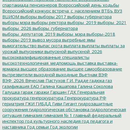
спартакиада пенсионеров
Всероссийский день ходьбы
Всероссийский конкурс
встреча_с_населением
ВТБъ
ВУЗ
ВЦИОМ
выборы
выборы 2017
выборы губернатора
выборы мэра
выборы ректора
выборы_2019
выборы_2021
выборы_2026
выборы_губернатора
выборы_депутатов_2019
выборы_мэра
выборы-2018
выборы-2019
вывоз мусора
выгребные ямы
вымогательство
выпас скота
выплата
выплаты
выплаты за
урожай
выпускники
выпускной
выпускной_2026
высококвалифицированные специалисты
высокотехнологичная_медпомощь
выставка
выставка-
ярмарка
высшее образование
высшее самообразование
вытрезвители
выходной
выходные
Вьетнам
ВЭФ
ВЭФ_2026
Вячеслав Пастухов
Г.И. Радде
гадюка
газ
газификация ЕАО
Галина Кашапова
Галина Соколова
Галушка
гараж
гаражи
Гаршин
ГДК
Генеральная
прокуратура
генпрокуратура
Генпрокуратура РФ
гериатрия
ГЖИ
ГИБДД
Гиви
Гигант
гидрозащитные
сооружения
гидрологическая обстановка
гидрологическая
ситуация
гимназия
гимназия № 1
главный федеральный
инспектор
год культурного наследия
год педагога и
наставника
Год семьи
Год экологии