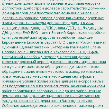
фильм
долг
долги
долги по зарплате
долговая нагрузка
долгострои
долгострой
долевое строительство
должники
дом офицеров
дом престарелых
домашние животные
допфинансирование
дороги
дорожная камера
дорожные
знаки
дорожные камеры
дорожный радар
ДОСААФ
дотации
доход
доходы
ДПС
дрова
ДТП
дтп
Дудин
дым
ДЭК
дюкер
ЕАО
ЕАО_тонет
Евгений Коростелев
еврейская
культура
еврейская_мудрость
еврейские традиции
Евровидение
Евросеть
Еврстат
ЕГЭ
Единая Россия
единая
субсидия
Единый заказчик
Екатерина Румянцева
Елена
Басова
Елена Князева
Елена Хахалева
ель
ЕНВД
Ефим
Вепринский
жалоба
жд переезд
железная дорога
железнодорожный переезд
женская кнсультация
женская
консультация
жестокое обращение с детьми
жестокое
обращение с животными
жестокость
живодер
живопись
животноводство
животные
жилищные сертификаты
жилищные условия
жилье
жилье для детей-сирот
жильё
для подтопленцев
ЖКХ
журналистика
Забайкальский край
забег
заболевание
заброшенные здания
заброшенные
земли
ЗАГС
задержание
задолженность
займ
заказник
Ульдура
заказник Ульдуры
закон
Законодательное
Собрание
законодательство
законопреокт
законопроект