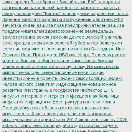
законороект
Заксобрание
Заксобрание ЕАО
заморозка
пенсионных накоплений
заморозки
занятость
запись в
школу
заповедник "Бастак"
заповедники
заработная плата
Заречье
зарплата
зарплаты
заслуженный работник ЖКХ
зачистка_судей
защита прав предпринимателей
защита
предпринимателей
здравоохранение
земледельцы
землетрясение
земля
земский доктор
Земский_учитель
зима пришла
змеи
змея
золотой губернатор
Золотухин
золотые медалисты
зоозащитники
Иван Благодырь
Иван
Голунов
Иван Проходцев
ИВЛ
ивс
Игорь Ткачев
игрушки
идиш
избиение
избирательная кампания
избирком
Известковый
измени жизнь к лучшему
Израиль
имена
импорт
инвалиды
инвестирование
инвестиции
инвестиционные проекты
индекс самоизоляции
индекс
человеческого развития
индексация
инновационное
развитие
иностранные государства
инспектор ДПС
инсульт
интервью
Интернет
инфекционная больница
инфекция
инфляция
инфраструктура
ипотека
Ирина
Пинчук
Иркутская область
иск
искусственная елка
искусственный_интеллект
исправительная колония
исследование
история
Итоги-2017
июль
июнь
июнь_2026
кабель линии электропередачи
кадетский бал
кадеты
кадровая чехарда
кадры
казаки
Казань
Казначейство