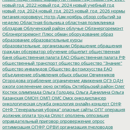
новый год_2022
новый год_2024
новый учебный год
новый_год_2024
новый_год_2025
новый_год_2026
нормы
питания
норовирус
Нотр-Дам
ноябрь
обзор событий за
неделю
Областная больница
областная поликлиника
облздрав
Облученский район
облучье
Облэнергоремонт
Облэнергоремонт Плюс
обман
оборудование
образ
образование
образовательные курсы
образовательные_организации
Обращение
обращения
граждан
обсерватор
обучение
общепит
общественная
баня
общественная палата ЕАО
Общественная палата РФ
общественный транспорт
общество
общество "Знание"
общество инвалидов
Общество фотоискусства ЕАО
объединение
объявления
обыск
обыски
Овчинников
Огородова
ограбление
ограничение движения
ОГЭ
ОДН
ожоги
озеленение
окно
октябрь
Октябрьский район
Олег
Костюк
олимпиада
Ольга Голодец
Ольга Данилина
Ольга
Казанская
ОМОН
ОМП
ОМС
Омск
онкодиспансер
онкологическая служба
онкология
онлайн-концерт
ОНФ
ОНФ "Генеральная уборка"
опасные сайты
ОПГ
операция
должник
оплата труда
Оплот
оползень
оппозиция
оправдательный приговор
опровержение
опрос
оптимизация
ОПФР
ОРВИ
организация пчеловодов