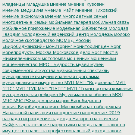
младенцы
Младушка
мнение
мнение_Кузовин
мнение_медицина
мнение_Райт
Мнение_Тиховский
мнение_экономика
мнения
многодетные семьи
многодетные_семьи
мобильная галерея
мобильная связь
мобильное приложение
модельная библиотека
Молодая
Гвардия
молодежный еврейский центр
молодежь
молоко
молочное скотоводство
МОМВД России
«Биробиджанский»
мониторинг
мониторинг цен
морг
морепродукты
Москва
Московское дело
мост
Мост в
Нижнеленинском
мотопомпа
мошенник
мошенники
мошенничество
МРОТ
мудрость
музей
музей
современного искусства
музыкальный спектакль
муниципалитеты
муниципальная программа
муниципальное имущество
МУП
МУП "Водоканал"
МУП
"ГТС"
МУП "ГУК
МУП "ПАТП"
МУП "Транспортная компания
мусор
мусорная реформа
Мусульманская община
МФЦ
МЧС
МЧС РФ
мэр
мэрия
мэрия Биробиджана
мэрия_Биробиджана
мясо
Мясокомбинат
набережная
Навальный
навигация
наводнение
наводнение_2019
награда
награждение
надежда
Назаров
назначения
Найфельд
наказание
накркотики
наледь
налог
налог на
имущество
налог на профессиональный доход
налоги