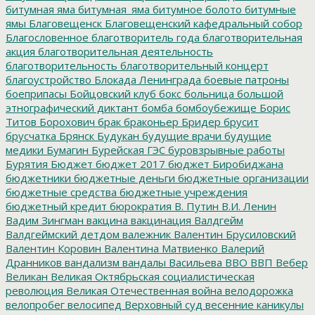
битумная яма
битумная_яма
битумное болото
битумные
ямы
Благовещенск
Благовещенский кафедральный собор
Благословенное
благотворитель года
благотворительная
акция
благотворительная деятельность
благотворительность
благотворительный концерт
благоустройство
Блокада Ленинграда
боевые патроны
боеприпасы
Бойцовский клуб
бокс
больница
большой
этнографический диктант
бомба
бомбоубежище
Борис
Титов
Борохович
брак
браконьер
Бридер
брусит
брусчатка
Брянск
Будукан
будущие врачи
будущие
медики
Бумагин
Бурейская ГЭС
буровзрывные работы
Бурятия
Бюджет
бюджет 2017
бюджет Биробиджана
бюджетники
бюджетные деньги
бюджетные организации
бюджетные средства
бюджетные учреждения
бюджетный кредит
бюрократия
В. Путин
В.И. Ленин
Вадим Зингман
вакцина
вакцинация
Валдгейм
Валдгеймский детдом
валежник
Валентин Брусиловский
Валентин Коровин
Валентина Матвиенко
Валерий
Дранников
вандализм
вандалы
Васильева
ВВО
ВВП
Вебер
Великан
Великая Октябрьская социалистическая
революция
Великая Отечественная война
велодорожка
велопробег
велосипед
Верховный суд
весенние каникулы