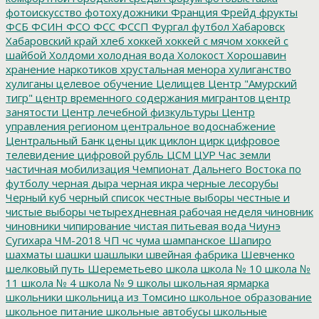
фотоискусство
фотохудожники
Франция
Фрейд
фрукты
ФСБ
ФСИН
ФСО
ФСС
ФССП
Фургал
футбол
Хабаровск
Хабаровский край
хлеб
хоккей
хоккей с мячом
хоккей с
шайбой
Холдоми
холодная вода
Холокост
Хорошавин
хранение наркотиков
хрустальная менора
хулиганство
хулиганы
целевое обучение
Целищев
Центр "Амурский
тигр"
центр временного содержания мигрантов
центр
занятости
Центр лечебной физкультуры
Центр
управления регионом
центральное водоснабжение
Центральный Банк
цены
цик
циклон
цирк
цифровое
телевидение
цифровой рубль
ЦСМ
ЦУР
Час земли
частичная мобилизация
Чемпионат Дальнего Востока по
футболу
черная дыра
черная икра
черные лесорубы
Черный куб
черный список
честные выборы
честные и
чистые выборы
четырехдневная рабочая неделя
чиновник
чиновники
чипирование
чистая питьевая вода
Чиунэ
Сугихара
ЧМ-2018
ЧП
чс
чума
шампанское
Шапиро
шахматы
шашки
шашлыки
швейная фабрика
Шевченко
шелковый путь
Шереметьево
школа
школа № 10
школа №
11
школа № 4
школа № 9
школы
школьная ярмарка
школьники
школьница из Томсино
школьное образование
школьное питание
школьные автобусы
школьные