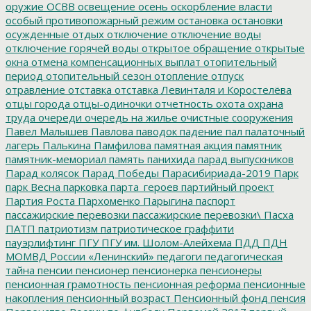
оружие
ОСВВ
освещение
осень
оскорбление власти
особый противопожарный режим
остановка
остановки
осужденные
отдых
отключение
отключение воды
отключение горячей воды
открытое обращение
открытые
окна
отмена компенсационных выплат
отопительный
период
отопительный сезон
отопление
отпуск
отравление
отставка
отставка Левинталя и Коростелёва
отцы города
отцы-одиночки
отчетность
охота
охрана
труда
очереди
очередь на жилье
очистные сооружения
Павел Малышев
Павлова
паводок
падение
пал
палаточный
лагерь
Палькина
Памфилова
памятная акция
памятник
памятник-мемориал
память
панихида
парад выпускников
Парад колясок
Парад Победы
Парасибириада-2019
Парк
парк Весна
парковка
парта_героев
партийный проект
Партия Роста
Пархоменко
Парыгина
паспорт
пассажирские перевозки
пассажирские перевозки\
Пасха
ПАТП
патриотизм
патриотическое граффити
пауэрлифтинг
ПГУ
ПГУ им. Шолом-Алейхема
ПДД
ПДН
МОМВД России «Ленинский»
педагоги
педагогическая
тайна
пенсии
пенсионер
пенсионерка
пенсионеры
пенсионная грамотность
пенсионная реформа
пенсионные
накопления
пенсионный возраст
Пенсионный фонд
пенсия