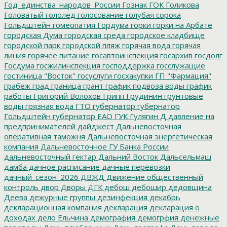
Год_единства_народов_России
Гознак
ГОК
Голикова
Головатый
гололед
голосование
голубая сорока
Гольдштейн
гомеопатия
Гордума
горки
горки на Арбате
городская Дума
городская среда
городское кладбище
городской парк
городской пляж
горячая вода
горячая
линия
горячее питание
госавтоинспекция
госархив
госдолг
Госдума
госжилинспекция
господдержка
госслужащие
гостиница "Восток"
госуслуги
госхакупки
ГП "Фармация"
грабеж
град
граница
грант
график подвоза воды
график
работы
Григорий Волохов
Грипп
Грудинин
грунтовые
воды
грязная вода
ГТО
губернатор
губернатор
Гольдштейн
губернатор ЕАО
ГУК
Гулягин
Д
давление на
предпринимателей
дайджест
Дальневосточная
оперативная таможня
Дальневосточная энергетическая
компания
Дальневосточное ГУ Банка России
дальневосточный гектар
Дальний Восток
Дальсельмаш
дамба
дачное расписание
дачные перевозки
дачный_сезон_2026
ДВЖД
Движение общественный
контроль
двор
Дворы
ДГК
дебош
дебошир
дедовщина
Деева
дежурные группы
дезинфекция
декабрь
декларационная компания
декларация
декларация о
доходах
дело Ельчина
демография
демогрфия
денежные