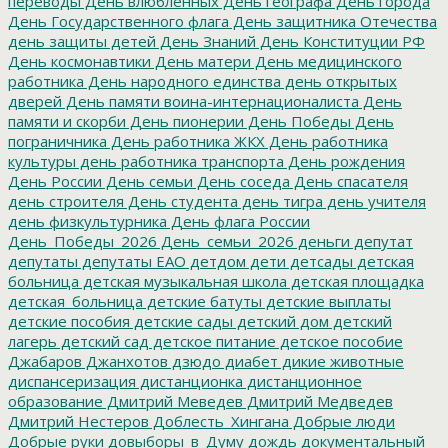
переводы
День влюбленных
День географа
День города
День Государственного флага
День защитника Отечества
день защиты детей
День Знаний
День Конституции РФ
День космонавтики
День матери
День медицинского
работника
День народного единства
день открытых
дверей
День памяти воина-интернационалиста
День
памяти и скорби
День пионерии
День Победы
День
пограничника
День работника ЖКХ
День работника
культуры
день работника транспорта
День рождения
День России
День семьи
День соседа
День спасателя
день строителя
День студента
день тигра
день учителя
день физкультурника
День флага России
День_Победы_2026
День_семьи_2026
деньги
депутат
депутаты
депутаты ЕАО
детдом
дети
детсады
детская
больница
детская музыкальная школа
детская площадка
детская_больница
детские батуты
детские выплаты
детские пособия
детские сады
детский дом
детский
лагерь
детский сад
детское питание
детское пособие
Джабаров
Джанхотов
дзюдо
диабет
дикие животные
диспансеризация
дистанционка
дистанционное
образование
Дмитрий Меведев
Дмитрий Медведев
Дмитрий Нестеров
Доблесть_Хингана
Добрые люди
Добрые руки
довыборы_в_Думу
дождь
документальный