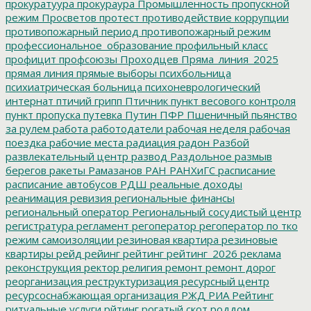
прокуратуура
прокураура
Промышленность
пропускной
режим
Просветов
протест
противодействие коррупции
противопожарный период
противопожарный режим
профессиональное_образование
профильный класс
профицит
профсоюзы
Проходцев
Пряма_линия_2025
прямая линия
прямые выборы
психбольница
психиатрическая больница
психоневрологический
интернат
птичий грипп
Птичник
пункт весового контроля
пункт пропуска
путевка
Путин
ПФР
Пшеничный
пьянство
за рулем
работа
работодатели
рабочая неделя
рабочая
поездка
рабочие места
радиация
радон
Разбой
развлекательный центр
развод
Раздольное
размыв
берегов
ракеты
Рамазанов
РАН
РАНХиГС
расписание
расписание автобусов
РДШ
реальные доходы
реанимация
ревизия
региональные финансы
региональный оператор
Региональный сосудистый центр
регистратура
регламент
регоператор
регоператор по тко
режим самоизоляции
резиновая квартира
резиновые
квартиры
рейд
рейинг
рейтинг
рейтинг_2026
реклама
реконструкция
ректор
религия
ремонт
ремонт дорог
реорганизация
реструктуризация
ресурсный центр
ресурсоснабжающая организация
РЖД
РИА Рейтинг
ритуальные услуги
рйтинг
рогатый скот
роддом