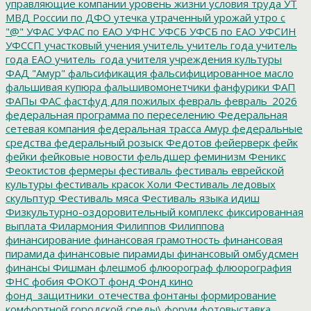
управляющие компании
уровень жизни
условия труда
УТ
МВД России по ДФО
утечка
утраченный урожай
утро с
"@"
УФАС
УФАС по ЕАО
УФНС
УФСБ
УФСБ по ЕАО
УФСИН
УФССП
участковый
учения
учитель
учитель года
учитель
года ЕАО
учитель_года
учителя
учреждения культуры
ФАД "Амур"
фальсификация
фальсифицированное масло
фальшивая купюра
фальшивомонетчики
фанфурики
ФАП
ФАПы
ФАС
фастфуд для пожилых
февраль
февраль_2026
федеральная программа по переселению
Федеральная
сетевая компания
федеральная трасса Амур
федеральные
средства
федеральный розыск
Федотов
фейерверк
фейк
фейки
фейковые новости
фельдшер
феминизм
Феникс
Феоктистов
фермеры
фестиваль
фестиваль еврейской
культуры
фестиваль красок Холи
Фестиваль ледовых
скульптур
Фестиваль мяса
Фестиваль языка идиш
Физкультурно-оздоровительный комплекс
фиксированная
выплата
Филармония
Филиппов
Филиппова
финансирование
финансовая грамотность
финансовая
пирамида
финансовые пирамиды
финансовый омбудсмен
финансы
Фишман
флешмоб
флюорограф
флюорография
ФНС
фобия
ФОКОТ
фонд
Фонд кино
фонд_защитники_отечества
фонтаны
формирование
комфортной городской среды\
форум
фотовыставка