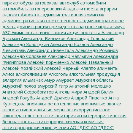
парк
автобусы
автовокзал
автоклуб
автомобили
автомобиль
автоперевозки
Агада
агитпоезд
аграрии
адвокат
Адвокаты
административная комиссия
административная ответственность
административное
дело
администрация президента
азартные игры
азимут
АЗС
Акименко
активист
акция
акция протеста
Александр
Буксман
Александр Винников
Александр Головатый
Александр Золотухин
Александр Козлов
Александр
Левинталь
Александр Ливенталь
Александр Романов
Александр Соловьев
Александр Чаплыгин
Александра
Филиппова
Алексей Корниенко
Алексей Навальный
Алексей Хозяйский
Алексей Черный
Алеппо
алименты
Алиса
алкоголизация
Алкоголь
алкогольная продукция
аллергия
альманах
Амур
Амурзет
Амурская область
Амурский полоз
амурский тигр
Анатолий Мелешко
Анатолий Скоробогатов
Ангелы мира
Андрей Бялик
Андрей Голубь
Андрей Драчев
Андрей Пивенко
Анна
Кузнецова
аномальное потепление
анонимные звонки
анонс
антивандальные меры
антикоррупционное
законодательство
антисанитария
антитеррористическая
безопасность
антитеррористическая комиссия
антитеррористические учения
АО "ДГК"
АО "ДРСК"