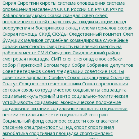
Сирия
Сироткин
сироты
система оповещения
система
оповещения населения
СК
СК России
СК РФ
СК РФ по
Хабаровскому краю
сказка
скандал
сквер
сквер
пограничников
скейт-парк
скидка
скидки и акции
склад
вооружения и боеприпасов
склад пиломатериалов
скорая
Скорая помощь
СКУД
СКУДы
Следственный комитет
Слет
будущих медиков
служебная командировка
служебные
собаки
смертность
смертность населения
смерть на
рабочем месте
СМИ
Смидович
Смидовичский район
смотровая площадка
СМП
снег
снегопад
снюс
собаки
собор Парижской Богоматери
Собра
Собрание депутатов
Совет ветеранов
Совет Федерации
советские ГОСТы
советские зарплаты
Совфед
Сокол
сокращения
Солнцев
Солтус
Солцнев
соотечественники
Сопка
соревнования
сотовая связь
сотрудничество
соцвыплаты
соцзащита
социально-культурный центр
социально-политическая
устойчивость
социально-экономическое положение
социальное питание
социальные выплаты
социальные
пенсии
социальные сети
социальный контракт
Социальный фонд
соцопрос
соцсети
соя
спасатели
спасение
спецтранспорт
СПИД
спорт
спортивная
акробатика
спортивная площадка
спорткомплекс