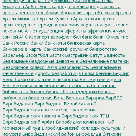
апелляция
аппарат видеофиксации
апрель
аптека
Арашуков
Арбат
Арена
аренда земли
арендная плата
арест
арест счетов
Армия
Арнаполин
арт-объекты
Артеев
Артём Акименко
Артём Куликов
Архангельск
архив
архитектура
астероид
астрономия
асфальт
асфальтовое
покрытие
Атлет
аудиенция
аферисты
африканская чума
свиней
АЧС
аэропорт
аэрофлот
бал
банк
банк "Открытие"
Банк России
банки
банкноты
банковская карта
банковские_карты
банковский роуминг
банкротство
барельеф
баскетбол
Бастак
Бастрыкин
батут
Бедность
бездомные
бездомные животные
безналичные платежи
Безопасное колесо-2019
безопасность
Безопасные и
качественные дороги
безработица
белка
бензин
Беринг
Берл Лазар
бесплатные лекарства
Бессмертные дела
Бессмертный полк
бесхозяйственность
бешенство
библиотека
бизнес
бизнес без поддержки
бизнес-
омбудсмен
биометрия
Бира
Биракан
Бирария
БирЗСТ
Биробидажан
Биробиджан
Биробиджан-2
Биробиджанская воспитательная колония
Биробиджанская таможня
Биробиджанская ТЭЦ
Биробиджанский Арбат
Биробиджанский военный
гарнизонный суд
Биробиджанский колледж культуры и
искусств
Биробиджанский район
Бирофельд
биткоин