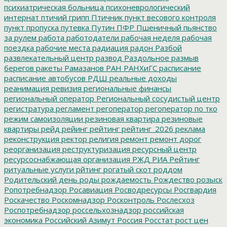
психиатрическая больница
психоневрологический
интернат
птичий грипп
Птичник
пункт весового контроля
пункт пропуска
путевка
Путин
ПФР
Пшеничный
пьянство
за рулем
работа
работодатели
рабочая неделя
рабочая
поездка
рабочие места
радиация
радон
Разбой
развлекательный центр
развод
Раздольное
размыв
берегов
ракеты
Рамазанов
РАН
РАНХиГС
расписание
расписание автобусов
РДШ
реальные доходы
реанимация
ревизия
региональные финансы
региональный оператор
Региональный сосудистый центр
регистратура
регламент
регоператор
регоператор по тко
режим самоизоляции
резиновая квартира
резиновые
квартиры
рейд
рейинг
рейтинг
рейтинг_2026
реклама
реконструкция
ректор
религия
ремонт
ремонт дорог
реорганизация
реструктуризация
ресурсный центр
ресурсоснабжающая организация
РЖД
РИА Рейтинг
ритуальные услуги
рйтинг
рогатый скот
роддом
Родительский день
роды
рождаемость
Рождество
розыск
Ропотребнадзор
Росавиация
Росводресурсы
Росгвардия
Роскачество
Роскомнадзор
Росконтроль
Рослесхоз
Роспотребнадзор
россельхознадзор
российская
экономика
Российский Азимут
Россия
Росстат
рост цен