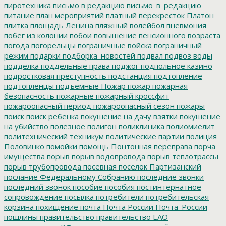
пиротехника
письмо в редакцию
письмо_в_редакцию
питание
план мероприятий
платный перекресток
Платон
плитка
площадь Ленина
пляжный волейбол
пневмония
побег из колонии
побои
повышение пенсионного возраста
погода
погорельцы
пограничные войска
пограничный
режим
подарки
подборка_новостей
подвал
подвоз воды
подделка
поддельные права
поджог
подпольное казино
подростковая преступность
подстанция
подтопление
подтопленцы
подъемные
Пожар
пожар
пожарная
безопасность
пожарные
пожарный кроссфит
пожароопасный период
пожароопасный сезон
пожары
поиск
поиск ребенка
покушение на дачу взятки
покушение
на убийство
полезное
полигон
поликлиника
полиомиелит
политехнический техникум
политические партии
полиция
Половинко
помойки
помощь
Понтонная переправа
порча
имущества
порыв
порыв водопровода
порыв теплотрассы
порыв трубопровода
посевная
поселок Партизанский
послание Федеральному Собранию
последние звонки
последний звонок
пособие
пособия
постинтернатное
сопровождение
посылка
потребители
потребительская
корзина
похищение
почта
Почта России
Почта_России
пошлины
правительство
правительство ЕАО