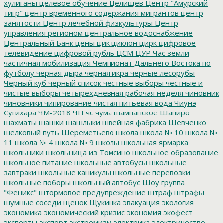
хулиганы
целевое обучение
Целищев
Центр "Амурский
тигр"
центр временного содержания мигрантов
центр
занятости
Центр лечебной физкультуры
Центр
управления регионом
центральное водоснабжение
Центральный Банк
цены
цик
циклон
цирк
цифровое
телевидение
цифровой рубль
ЦСМ
ЦУР
Час земли
частичная мобилизация
Чемпионат Дальнего Востока по
футболу
черная дыра
черная икра
черные лесорубы
Черный куб
черный список
честные выборы
честные и
чистые выборы
четырехдневная рабочая неделя
чиновник
чиновники
чипирование
чистая питьевая вода
Чиунэ
Сугихара
ЧМ-2018
ЧП
чс
чума
шампанское
Шапиро
шахматы
шашки
шашлыки
швейная фабрика
Шевченко
шелковый путь
Шереметьево
школа
школа № 10
школа №
11
школа № 4
школа № 9
школы
школьная ярмарка
школьники
школьница из Томсино
школьное образование
школьное питание
школьные автобусы
школьные
завтраки
школьные каникулы
школьные перевозки
школьные поборы
школьный автобус
Шоу группа
"Феникс"
штормовое предупреждение
штраф
штрафы
шумные соседи
щенок
Щукинка
эвакуация
экология
экономика
экономический кризис
экономия
экофест
эксперты
экспорт
экстремизм
электрика
электричество