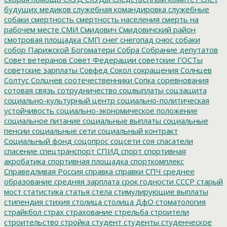
будущих медиков
служебная командировка
служебные
собаки
смертность
смертность населения
смерть на
рабочем месте
СМИ
Смидович
Смидовичский район
смотровая площадка
СМП
снег
снегопад
снюс
собаки
собор Парижской Богоматери
Собра
Собрание депутатов
Совет ветеранов
Совет Федерации
советские ГОСТы
советские зарплаты
Совфед
Сокол
сокращения
Солнцев
Солтус
Солцнев
соотечественники
Сопка
соревнования
сотовая связь
сотрудничество
соцвыплаты
соцзащита
социально-культурный центр
социально-политическая
устойчивость
социально-экономическое положение
социальное питание
социальные выплаты
социальные
пенсии
социальные сети
социальный контракт
Социальный фонд
соцопрос
соцсети
соя
спасатели
спасение
спецтранспорт
СПИД
спорт
спортивная
акробатика
спортивная площадка
спорткомплекс
Справедливая Россия
справка
справки
СПЧ
среднее
образование
средняя зарплата
срок годности
СССР
старый
мост
статистика
статья
стела
стимулирующие выплаты
стипендия
стихия
столица
столица ДфО
стоматология
страйкбол
страх
страхование
стрельба
строители
строительство
стройка
студент
студенты
студенческое