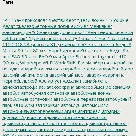
Тэги
"@"
"Банк приколов"
"Бествидео"
"Дети войны"
"Добрые
дела"
"железобетонные полицейские"
"ленивые"
малоимущие
"обманутые дольщики"
"Рентгенологический
субботник"
"Цементный поток"
@
1 класс
1 мая
1 сентября
112
2018
23 февраля
31 декабря
5
5G
75-летие Победы
8
Марта
80 лет
80 лет Биробиджану
80_летие_Победы
85
лет ЕАО
85_лет_ЕАО
9 мая
Apple
Forbes
Instagram
L-410
QR-код
WhatsApp
Wi-Fi
WorldSkills Russia
аборты
аварийная
посадка
аварийное жилье
аварийные дома
аварийный дом
аварийный жилфонд
аварийный мост
авария
авария на
Чернобыльской АЭС
август
Авдалян
авиабилеты
авиакатастрофа
авиалесоохрана
авиасообщение
авиация
автобус
автобусная остановка
автобусные войны
автобусные остановки
автобусные перевозки
автобусный
парк
автобусы
автовокзал
автоклуб
автомобили
автомобиль
автоперевозки
Агада
агитпоезд
аграрии
адвокат
Адвокаты
административная комиссия
административная ответственность
административное
дело
администрация президента
азартные игры
азимут
АЗС
Акименко
активист
акция
акция протеста
Александр