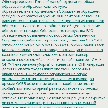
Облэнергоремонт Плюс
обман
оборудование
образ
образование
образовательные курсы
образовательные_организации
Обращение
обращения
граждан
обсерватор
обучение
общепит
общественная
баня
общественная палата ЕАО
Общественная палата РФ
общественный транспорт
общество
общество "Знание"
общество инвалидов
Общество фотоискусства ЕАО
объединение
объявления
обыск
обыски
Овчинников
Огородова
ограбление
ограничение движения
ОГЭ
ОДН
ожоги
озеленение
окно
октябрь
Октябрьский район
Олег
Костюк
олимпиада
Ольга Голодец
Ольга Данилина
Ольга
Казанская
ОМОН
ОМП
ОМС
Омск
онкодиспансер
онкологическая служба
онкология
онлайн-концерт
ОНФ
ОНФ "Генеральная уборка"
опасные сайты
ОПГ
операция
должник
оплата труда
Оплот
оползень
оппозиция
оправдательный приговор
опровержение
опрос
оптимизация
ОПФР
ОРВИ
организация пчеловодов
оружие
ОСВВ
освещение
осень
оскорбление власти
особый противопожарный режим
остановка
остановки
осужденные
отдых
отключение
отключение воды
отключение горячей воды
открытое обращение
открытые
окна
отмена компенсационных выплат
отопительный
период
отопительный сезон
отопление
отпуск