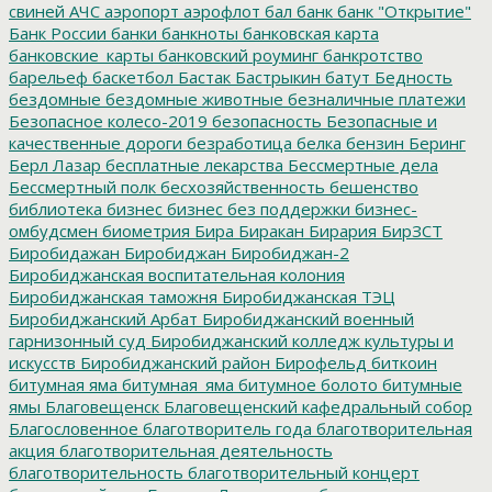
свиней
АЧС
аэропорт
аэрофлот
бал
банк
банк "Открытие"
Банк России
банки
банкноты
банковская карта
банковские_карты
банковский роуминг
банкротство
барельеф
баскетбол
Бастак
Бастрыкин
батут
Бедность
бездомные
бездомные животные
безналичные платежи
Безопасное колесо-2019
безопасность
Безопасные и
качественные дороги
безработица
белка
бензин
Беринг
Берл Лазар
бесплатные лекарства
Бессмертные дела
Бессмертный полк
бесхозяйственность
бешенство
библиотека
бизнес
бизнес без поддержки
бизнес-
омбудсмен
биометрия
Бира
Биракан
Бирария
БирЗСТ
Биробидажан
Биробиджан
Биробиджан-2
Биробиджанская воспитательная колония
Биробиджанская таможня
Биробиджанская ТЭЦ
Биробиджанский Арбат
Биробиджанский военный
гарнизонный суд
Биробиджанский колледж культуры и
искусств
Биробиджанский район
Бирофельд
биткоин
битумная яма
битумная_яма
битумное болото
битумные
ямы
Благовещенск
Благовещенский кафедральный собор
Благословенное
благотворитель года
благотворительная
акция
благотворительная деятельность
благотворительность
благотворительный концерт