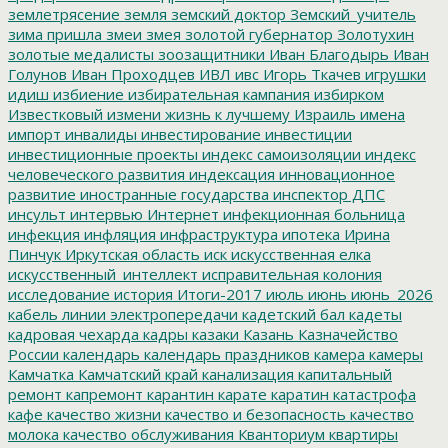
землетрясение
земля
земский доктор
Земский_учитель
зима пришла
змеи
змея
золотой губернатор
Золотухин
золотые медалисты
зоозащитники
Иван Благодырь
Иван
Голунов
Иван Проходцев
ИВЛ
ивс
Игорь Ткачев
игрушки
идиш
избиение
избирательная кампания
избирком
Известковый
измени жизнь к лучшему
Израиль
имена
импорт
инвалиды
инвестирование
инвестиции
инвестиционные проекты
индекс самоизоляции
индекс
человеческого развития
индексация
инновационное
развитие
иностранные государства
инспектор ДПС
инсульт
интервью
Интернет
инфекционная больница
инфекция
инфляция
инфраструктура
ипотека
Ирина
Пинчук
Иркутская область
иск
искусственная елка
искусственный_интеллект
исправительная колония
исследование
история
Итоги-2017
июль
июнь
июнь_2026
кабель линии электропередачи
кадетский бал
кадеты
кадровая чехарда
кадры
казаки
Казань
Казначейство
России
календарь
календарь праздников
камера
камеры
Камчатка
Камчатский край
канализация
капитальный
ремонт
капремонт
карантин
карате
каратин
катастрофа
кафе
качество жизни
качество и безопасность
качество
молока
качество обслуживания
Кванториум
квартиры