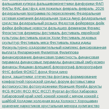
фальшивая купюра
фальшивомонетчики
фанфурики
ФАП
ФАПы
ФАС
фастфуд для пожилых
февраль
февраль_2026
федеральная программа по переселению
Федеральная
сетевая компания
федеральная трасса Амур
федеральные
средства
федеральный розыск
Федотов
фейерверк
фейк
фейки
фейковые новости
фельдшер
феминизм
Феникс
Феоктистов
фермеры
фестиваль
фестиваль еврейской
культуры
фестиваль красок Холи
Фестиваль ледовых
скульптур
Фестиваль мяса
Фестиваль языка идиш
Физкультурно-оздоровительный комплекс
фиксированная
выплата
Филармония
Филиппов
Филиппова
финансирование
финансовая грамотность
финансовая
пирамида
финансовые пирамиды
финансовый омбудсмен
финансы
Фишман
флешмоб
флюорограф
флюорография
ФНС
фобия
ФОКОТ
фонд
Фонд кино
фонд_защитники_отечества
фонтаны
формирование
комфортной городской среды\
форум
фотовыставка
фотоискусство
фотохудожники
Франция
Фрейд
фрукты
ФСБ
ФСИН
ФСО
ФСС
ФССП
Фургал
футбол
Хабаровск
Хабаровский край
хлеб
хоккей
хоккей с мячом
хоккей с
шайбой
Холдоми
холодная вода
Холокост
Хорошавин
хранение наркотиков
хрустальная менора
хулиганство