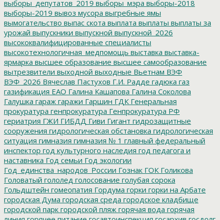
выборы_депутатов_2019
выборы_мэра
выборы-2018
выборы-2019
вывоз мусора
выгребные ямы
вымогательство
выпас скота
выплата
выплаты
выплаты за
урожай
выпускники
выпускной
выпускной_2026
высококвалифицированные специалисты
высокотехнологичная_медпомощь
выставка
выставка-
ярмарка
высшее образование
высшее самообразование
вытрезвители
выходной
выходные
Вьетнам
ВЭФ
ВЭФ_2026
Вячеслав Пастухов
Г.И. Радде
гадюка
газ
газификация ЕАО
Галина Кашапова
Галина Соколова
Галушка
гараж
гаражи
Гаршин
ГДК
Генеральная
прокуратура
генпрокуратура
Генпрокуратура РФ
гериатрия
ГЖИ
ГИБДД
Гиви
Гигант
гидрозащитные
сооружения
гидрологическая обстановка
гидрологическая
ситуация
гимназия
гимназия № 1
главный федеральный
инспектор
год культурного наследия
год педагога и
наставника
Год семьи
Год экологии
Год_единства_народов_России
Гознак
ГОК
Голикова
Головатый
гололед
голосование
голубая сорока
Гольдштейн
гомеопатия
Гордума
горки
горки на Арбате
городская Дума
городская среда
городское кладбище
городской парк
городской пляж
горячая вода
горячая
линия
горячее питание
госавтоинспекция
госархив
госдолг