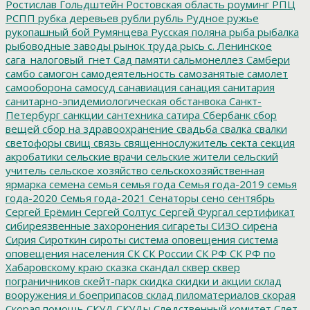
Ростислав Гольдштейн
Ростовская область
роуминг
РПЦ
РСПП
рубка деревьев
рубли
рубль
Рудное
ружье
рукопашный бой
Румянцева
Русская поляна
рыба
рыбалка
рыбоводные заводы
рынок труда
рысь
с. Ленинское
сага_налоговый_гнет
Сад памяти
сальмонеллез
Самбери
самбо
самогон
самодеятельность
самозанятые
самолет
самооборона
самосуд
санавиация
санация
санитария
санитарно-эпидемиологическая обстанвока
Санкт-
Петербург
санкции
сантехника
сатира
Сбербанк
сбор
вещей
сбор на здравоохранение
свадьба
свалка
свалки
светофоры
свищ
связь
священнослужитель
секта
секция
акробатики
сельские врачи
сельские жители
сельский
учитель
сельское хозяйство
сельскохозяйственная
ярмарка
семена
семья
семья года
Семья года-2019
семья
года-2020
Семья года-2021
Сенаторы
сено
сентябрь
Сергей Ерёмин
Сергей Солтус
Сергей Фургал
сертификат
сибиреязвенные захоронения
сигареты
СИЗО
сирена
Сирия
Сироткин
сироты
система оповещения
система
оповещения населения
СК
СК России
СК РФ
СК РФ по
Хабаровскому краю
сказка
скандал
сквер
сквер
пограничников
скейт-парк
скидка
скидки и акции
склад
вооружения и боеприпасов
склад пиломатериалов
скорая
Скорая помощь
СКУД
СКУДы
Следственный комитет
Слет