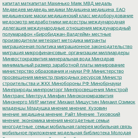
капитал
маткапитал
Махинько
Маяк
МВД
медаль
Медведев
медведь
медики
Медицина
медицина_ЕАО
медицинские маски
медицинский класс
медоборудование
медосмотр
медработники
медсестры
международная
делегация
международные отношения
международный
полумарафон «Биробиджан-Валдгейм»
местные
производители
метеорит
методика
мигранты
миграционная политика
миграционное законодательство
миграция
микрофинансовые_организации
миллиардеры
Минвостокразвития
минеральная вода
Минздрав
минимальный размер заработной платы
минирование
министерство образования и науки РФ
Министерство
просвещения
министр природных ресурсов
Министр
строительства и ЖКХ
Минобороны РФ
Минобрнауки
Минприроды
минпромторг
Минпросвещения
Минстрой
Минтранс
Минтруд
Минфин
Минэкономразвития
Минэнерго
МИР
митинг
Михаил Мишустин
Михаил Озимок
младенцы
Младушка
мнение
мнение_Кузовин
мнение_медицина
мнение_Райт
Мнение_Тиховский
мнение_экономика
мнения
многодетные семьи
многодетные_семьи
мобильная галерея
мобильная связь
мобильное приложение
модельная библиотека
Молодая