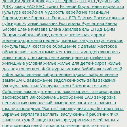
дотации
доход
доходы
ДПС
дрова
ДТП
дтп
Дудин
дым
ДЭК
дюкер
ЕАО
ЕАО_тонет
Евгений Коростелев
еврейская
культура
еврейская_мудрость
еврейские традиции
Евровидение
Евросеть
Еврстат
ЕГЭ
Единая Россия
единая
субсидия
Единый заказчик
Екатерина Румянцева
Елена
Басова
Елена Князева
Елена Хахалева
ель
ЕНВД
Ефим
Вепринский
жалоба
жд переезд
железная дорога
железнодорожный переезд
женская кнсультация
женская
консультация
жестокое обращение с детьми
жестокое
обращение с животными
жестокость
живодер
живопись
животноводство
животные
жилищные сертификаты
жилищные условия
жилье
жилье для детей-сирот
жильё
для подтопленцев
ЖКХ
журналистика
Забайкальский край
забег
заболевание
заброшенные здания
заброшенные
земли
ЗАГС
задержание
задолженность
займ
заказник
Ульдура
заказник Ульдуры
закон
Законодательное
Собрание
законодательство
законопреокт
законопроект
законороект
Заксобрание
Заксобрание ЕАО
заморозка
пенсионных накоплений
заморозки
занятость
запись в
школу
заповедник "Бастак"
заповедники
заработная плата
Заречье
зарплата
зарплаты
заслуженный работник ЖКХ
зачистка_судей
защита прав предпринимателей
защита
предпринимателей
здравоохранение
земледельцы