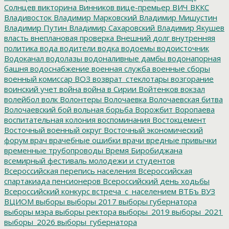
Солнцев
викторина
Винников
вице-премьер
ВИЧ
ВККС
Владивосток
Владимир Марковский
Владимир Мишустин
Владимир Путин
Владимир Сахаровский
Владимир Якушев
власть
внеплановая проверка
Внешний долг
внутренняя
политика
вода
водители
водка
водоемы
водоисточник
Водоканал
водолазы
водоналивные дамбы
водонапорная
башня
водоснабжение
военная служба
военные сборы
военный комиссар
ВОЗ
возврат_стеклотары
возгорание
воинский учет
война
война в Сирии
Войтенков
вокзал
волейбол
волк
Волонтеры
Волочаевка
Волочаевская битва
Волочаевский бой
вольная борьба
Ворожбит
Воропаева
воспитательная колония
воспоминания
Востокцемент
Восточный военный округ
Восточный экономический
форум
врач
врачебные ошибки
врачи
вредные привычки
временные трубопроводы
Время Биробиджана
всемирный фестиваль молодежи и студентов
Всероссийская перепись населения
Всероссийская
спартакиада пенсионеров
Всероссийский день ходьбы
Всероссийский конкурс
встреча_с_населением
ВТБъ
ВУЗ
ВЦИОМ
выборы
выборы 2017
выборы губернатора
выборы мэра
выборы ректора
выборы_2019
выборы_2021
выборы_2026
выборы_губернатора