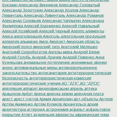
Буксман
Александр Винников
Александр Головатый
Александр Золотухин
Александр Козлов
Александр
Левинталь
Александр Ливенталь
Александр Романов
Александр Соловьев
Александр Чаплыгин
Александра
Филиппова
Алексей Корниенко
Алексей Навальный
Алексей Хозяйский
Алексей Черный
Алеппо
алименты
Алиса
алкоголизация
Алкоголь
алкогольная продукция
аллергия
альманах
Амур
Амурзет
Амурская область
Амурский полоз
амурский тигр
Анатолий Мелешко
Анатолий Скоробогатов
Ангелы мира
Андрей Бялик
Андрей Голубь
Андрей Драчев
Андрей Пивенко
Анна
Кузнецова
аномальное потепление
анонимные звонки
анонс
антивандальные меры
антикоррупционное
законодательство
антисанитария
антитеррористическая
безопасность
антитеррористическая комиссия
антитеррористические учения
АО "ДГК"
АО "ДРСК"
апелляция
аппарат видеофиксации
апрель
аптека
Арашуков
Арбат
Арена
аренда земли
арендная плата
арест
арест счетов
Армия
Арнаполин
арт-объекты
Артеев
Артём Акименко
Артём Куликов
Архангельск
архив
архитектура
астероид
астрономия
асфальт
асфальтовое
покрытие
Атлет
аудиенция
аферисты
африканская чума