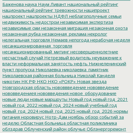
Баженова
наука
Наум Ливант
национальный рейтинг
национальный рейтинг тревожности
наципроект
нацпроект
нацпроекты
НДФЛ
неблагополучные семьи
недвижимость
недострои
независимая экспертиза
независимые сми
незаконная миграция
незаконная охота
незаконная рубка
незаконная_реклама
некролог
нелегальная торговля
Немаев
непогода
нерабочая неделя
несанкционированная_торговля
несанкционированный_митинг
несовершеннолетние
несчастный случай
Нетрезвый водитель
неуважение к
власти
неформальная занятость
нефть
Нижнеленинский
пункт пропуска
Николаевка
николаевка_памятник
Николаевская районная больница
Николай Канделя
никотин
НК РФ
НКО
НКО «РОКР»
Новая звезда
Новгородская область
нововвведение
нововведение
нововведениея
нововведения
новое_оборудование
новые люди
новые маршруты
Новый год
новый год_2021
новый год_2022
новый год_2024
новый учебный год
новый_год_2024
новый_год_2025
новый_год_2026
нормы
питания
норовирус
Нотр-Дам
ноябрь
обзор событий за
неделю
Областная больница
областная поликлиника
облздрав
Облученский район
облучье
Облэнергоремонт