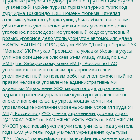
трудовые ресурсы
трудоустройство
Трутнев
туберкулез
Тукалевский
Турбин
туризм
туризмм
турнир
турпоход
турфирма
тхэквондо
ТЭЦ
Тюмень
тюрьма
Тяжелая
атлетика
убийство
уборка улиц
убыль
убыль населения
убыточность
увольнение
увольнения
уголовное дело
уголовное преследование
уголовный кодекс
уголовный
розыск
уголоное дело
уголь
угон
угон автомобиля
удача
УЖАСЫ НАШЕГО ГОРОДКА
узи
УК
УК "ДомСтроСервис"
УК
"Монарх"
УК РФ
указ Президента
укладка
Украина
укусы
уличное освещение
Улюкаев
УМВ
УМВД
УМВД по ЕАО
УМВД по Хабаровскому краю
УМВД России по ЕАО
уполномоченный по правам предпринимателей
уполномоченный по правам ребенка
уполномоченный по
правам человека
управление административными
зданиями
Управление ЖКХ мэрии города
управление
здравоохранения
управление культуры
управление по
опеке и попечительству
управляющая компания
управляющие компании
уровень жизни
условия труда
УТ
МВД России по ДФО
утечка
утраченный урожай
утро с
"@"
УФАС
УФАС по ЕАО
УФНС
УФСБ
УФСБ по ЕАО
УФСИН
УФССП
участковый
учения
учитель
учитель года
учитель
года ЕАО
учитель_года
учителя
учреждения культуры
ФАД "Амур"
фальсификация
фальсифицированное масло