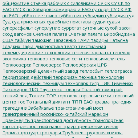
общежитие
Стычка рабочих с силовиками
СУ СК
СУ СК по
ЕАО
СУ СК по Хабаровскому краю и ЕАО
су ск рф
СУ СК РФ
по ЕАО
субботнее чтиво
субботник
субсидии
субсидия
суд
Суд
суд присяжных
судебные приставы
судьи
судья
суперасфальт
суперлуние
суррогат
суточные
сухой закон
сход вагонов
Счетная палата
Счетная палата Биробиджана
США
тайфун
таможня
Тарасенко
ТАРИ
тарифы
Татьяна
Гладких
Тафи-диагностика
театр
текстильная
телемедицинские технологии
теневая зарплата
теневая
экономика
тепловоз
тепловые сети
тепловычислитель
Теплоозёрск
Теплоозерск
Теплоозёрская ЦРБ
Теплоозерский цементный завод
теплосбыт
теплотрасса
территория действий
терроризм
техника
технологии
технологический_техникум
технопарк
тигр
ТИК
Тимченко
Тихомиров
ТКО
Тлустенко
товары
Толстой
томограф
тонкий лед
Тонких
ТОР
торговля
торговые сети
торговый
центр
тос
Тотальный диктант
ТПП ЕАО
травма
трагедия
трагедия в Забайкалье
трансграничный мост
трансграничный российско-китайский марафон
Транснефть
транспортная доступность
транспортная
карта
транспортный налог
траур
тревожный сигнал
Тромса
тротуар
тротуары
Трубачев
трудовая книжка