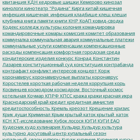
квитанция
КДН
кедровые шишки
Кемерово
кинозал
кинологи
кинотеатр "Родина"
Кирга
китай
кишечная
инфекция
кишечная_инфекция
кладбище
клещ
клещи
клубника
книга памяти
книги
КНР
КоАП
ковид-сводка
Кодекс
колледж культуры
колония
командировка
командировочные
комары
комиссия
комитет образования
коммуналка
коммунальная авария
коммунальные платежи
коммунальные услуги
компенсации
компенсационные
расходы
компенсация
комфортная городская среда
кондитерские изделия
конкурс
Конрад
Константин
Лазарев
конституционный суд
конституция
контрабанда
контрафакт
конфликт интересов
концерт
Корж
коронавирус
коронавирусные выплаты
коронаврус
Коростелев
короткая рабочая неделя
коррупция
корь
Косвинцев
космодром
космодром_Восточный
космос
котельная
Кочмар
КПРФ
КПСС
кража
кражи
красная икра
Краснодарский край
кредит
кредитная амнистия
кредитоспособность
Кремль
креозот
Крещение
кризис
Крик души
Криминал
Крым
крытый каток
крытый_каток
КСН
КТ-исследование
Кубок лосося
КУГИ
КУГИ ЕАО
Кудесник
кудо
кулинария
Кульдкр
Кульдур
культура
культурно досуговый центр
купальный сезон
купальный_сезон
купюры
Кураж
курение
Куренков
курсы