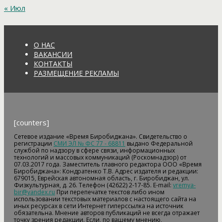
« Июл
О НАС
ВАКАНСИИ
КОНТАКТЫ
РАЗМЕЩЕНИЕ РЕКЛАМЫ
[counters]
Сетевое издание «Время Биробиджана». Свидетельство о
регистрации
СМИ ЭЛ № ФС 77 - 68811
выдано Федеральной
службой по надзору в сфере связи, информационных
технологий и массовых коммуникаций (Роскомнадзор) от
07.03.2017 года. Заместитель главного редактора ООО «Время
Биробиджана»: Кондратенко Т.В. Адрес издателя и редакции:
679015, Еврейская автономная область, г. Биробиджан, ул.
Физкультурная, д. 26. Телефон (42622) 2-17-85. E-mail:
vremya-
bir@yandex.ru
При перепечатке текстов либо ином
использовании текстовых материалов с настоящего сайта на
иных ресурсах в сети Интернет гиперссылка на источник
обязательна. Мнение авторов публикаций не всегда отражает
точку зрения редакции. Если, по вашему мнению,