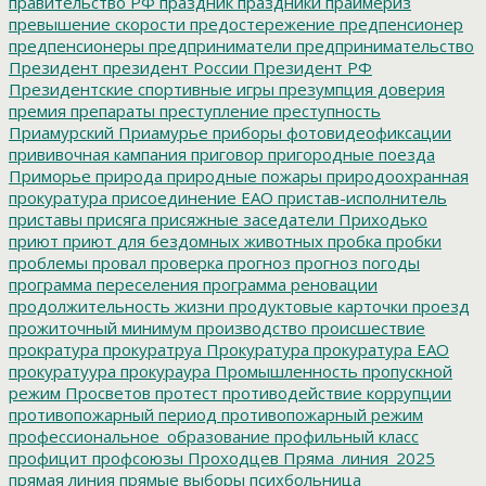
правительство РФ
праздник
праздники
праймериз
превышение скорости
предостережение
предпенсионер
предпенсионеры
предприниматели
предпринимательство
Президент
президент России
Президент РФ
Президентские спортивные игры
презумпция доверия
премия
препараты
преступление
преступность
Приамурский
Приамурье
приборы фотовидеофиксации
прививочная кампания
приговор
пригородные поезда
Приморье
природа
природные пожары
природоохранная
прокуратура
присоединение ЕАО
пристав-исполнитель
приставы
присяга
присяжные заседатели
Приходько
приют
приют для бездомных животных
пробка
пробки
проблемы
провал
проверка
прогноз
прогноз погоды
программа переселения
программа реновации
продолжительность жизни
продуктовые карточки
проезд
прожиточный минимум
производство
происшествие
прократура
прокуратруа
Прокуратура
прокуратура ЕАО
прокуратуура
прокураура
Промышленность
пропускной
режим
Просветов
протест
противодействие коррупции
противопожарный период
противопожарный режим
профессиональное_образование
профильный класс
профицит
профсоюзы
Проходцев
Пряма_линия_2025
прямая линия
прямые выборы
психбольница