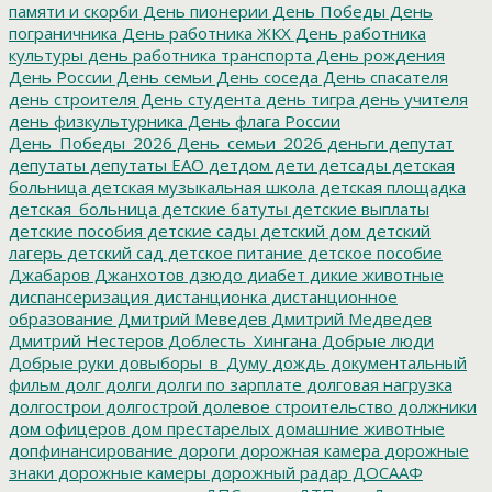
памяти и скорби
День пионерии
День Победы
День
пограничника
День работника ЖКХ
День работника
культуры
день работника транспорта
День рождения
День России
День семьи
День соседа
День спасателя
день строителя
День студента
день тигра
день учителя
день физкультурника
День флага России
День_Победы_2026
День_семьи_2026
деньги
депутат
депутаты
депутаты ЕАО
детдом
дети
детсады
детская
больница
детская музыкальная школа
детская площадка
детская_больница
детские батуты
детские выплаты
детские пособия
детские сады
детский дом
детский
лагерь
детский сад
детское питание
детское пособие
Джабаров
Джанхотов
дзюдо
диабет
дикие животные
диспансеризация
дистанционка
дистанционное
образование
Дмитрий Меведев
Дмитрий Медведев
Дмитрий Нестеров
Доблесть_Хингана
Добрые люди
Добрые руки
довыборы_в_Думу
дождь
документальный
фильм
долг
долги
долги по зарплате
долговая нагрузка
долгострои
долгострой
долевое строительство
должники
дом офицеров
дом престарелых
домашние животные
допфинансирование
дороги
дорожная камера
дорожные
знаки
дорожные камеры
дорожный радар
ДОСААФ