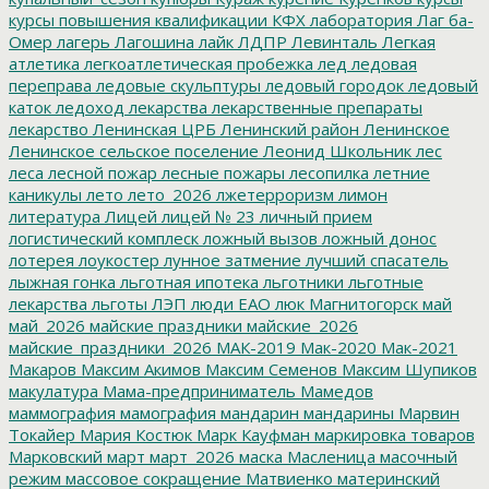
курсы повышения квалификации
КФХ
лаборатория
Лаг ба-
Омер
лагерь
Лагошина
лайк
ЛДПР
Левинталь
Легкая
атлетика
легкоатлетическая пробежка
лед
ледовая
переправа
ледовые скульптуры
ледовый городок
ледовый
каток
ледоход
лекарства
лекарственные препараты
лекарство
Ленинская ЦРБ
Ленинский район
Ленинское
Ленинское сельское поселение
Леонид Школьник
лес
леса
лесной пожар
лесные пожары
лесопилка
летние
каникулы
лето
лето_2026
лжетерроризм
лимон
литература
Лицей
лицей № 23
личный прием
логистический комплеск
ложный вызов
ложный донос
лотерея
лоукостер
лунное затмение
лучший спасатель
лыжная гонка
льготная ипотека
льготники
льготные
лекарства
льготы
ЛЭП
люди ЕАО
люк
Магнитогорск
май
май_2026
майские праздники
майские_2026
майские_праздники_2026
МАК-2019
Мак-2020
Мак-2021
Макаров
Максим Акимов
Максим Семенов
Максим Шупиков
макулатура
Мама-предприниматель
Мамедов
маммография
мамография
мандарин
мандарины
Марвин
Токайер
Мария Костюк
Марк Кауфман
маркировка товаров
Марковский
март
март_2026
маска
Масленица
масочный
режим
массовое сокращение
Матвиенко
материнский