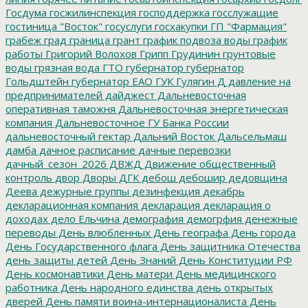
Госдума
госжилинспекция
господдержка
госслужащие
гостиница "Восток"
госуслуги
госхакупки
ГП "Фармация"
грабеж
град
граница
грант
график подвоза воды
график
работы
Григорий Волохов
Грипп
Грудинин
грунтовые
воды
грязная вода
ГТО
губернатор
губернатор
Гольдштейн
губернатор ЕАО
ГУК
Гулягин
Д
давление на
предпринимателей
дайджест
Дальневосточная
оперативная таможня
Дальневосточная энергетическая
компания
Дальневосточное ГУ Банка России
дальневосточный гектар
Дальний Восток
Дальсельмаш
дамба
дачное расписание
дачные перевозки
дачный_сезон_2026
ДВЖД
Движение общественный
контроль
двор
Дворы
ДГК
дебош
дебошир
дедовщина
Деева
дежурные группы
дезинфекция
декабрь
декларационная компания
декларация
декларация о
доходах
дело Ельчина
демография
демогрфия
денежные
переводы
День влюбленных
День географа
День города
День Государственного флага
День защитника Отечества
день защиты детей
День Знаний
День Конституции РФ
День космонавтики
День матери
День медицинского
работника
День народного единства
день открытых
дверей
День памяти воина-интернационалиста
День