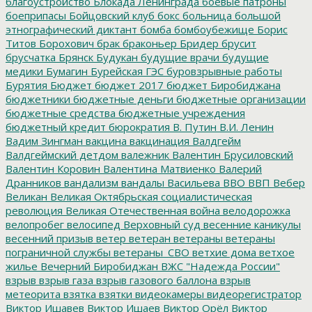
благоустройство
Блокада Ленинграда
боевые патроны
боеприпасы
Бойцовский клуб
бокс
больница
большой
этнографический диктант
бомба
бомбоубежище
Борис
Титов
Борохович
брак
браконьер
Бридер
брусит
брусчатка
Брянск
Будукан
будущие врачи
будущие
медики
Бумагин
Бурейская ГЭС
буровзрывные работы
Бурятия
Бюджет
бюджет 2017
бюджет Биробиджана
бюджетники
бюджетные деньги
бюджетные организации
бюджетные средства
бюджетные учреждения
бюджетный кредит
бюрократия
В. Путин
В.И. Ленин
Вадим Зингман
вакцина
вакцинация
Валдгейм
Валдгеймский детдом
валежник
Валентин Брусиловский
Валентин Коровин
Валентина Матвиенко
Валерий
Дранников
вандализм
вандалы
Васильева
ВВО
ВВП
Вебер
Великан
Великая Октябрьская социалистическая
революция
Великая Отечественная война
велодорожка
велопробег
велосипед
Верховный суд
весенние каникулы
весенний призыв
ветер
ветеран
ветераны
ветераны
пограничной службы
ветераны_СВО
ветхие дома
ветхое
жилье
Вечерний Биробиджан
ВЖС "Надежда России"
взрыв
взрыв газа
взрыв газового баллона
взрыв
метеорита
взятка
взятки
видеокамеры
видеорегистратор
Виктор Ишавев
Виктор Ишаев
Виктор Орёл
Виктор