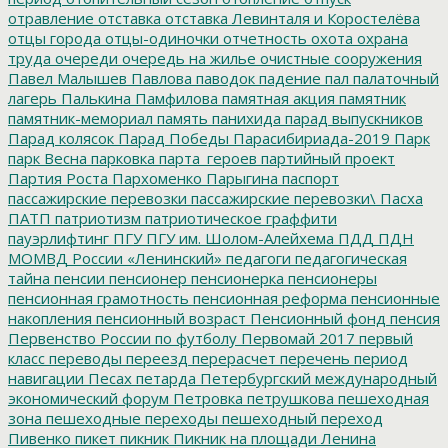
отравление
отставка
отставка Левинталя и Коростелёва
отцы города
отцы-одиночки
отчетность
охота
охрана
труда
очереди
очередь на жилье
очистные сооружения
Павел Малышев
Павлова
паводок
падение
пал
палаточный
лагерь
Палькина
Памфилова
памятная акция
памятник
памятник-мемориал
память
панихида
парад выпускников
Парад колясок
Парад Победы
Парасибириада-2019
Парк
парк Весна
парковка
парта_героев
партийный проект
Партия Роста
Пархоменко
Парыгина
паспорт
пассажирские перевозки
пассажирские перевозки\
Пасха
ПАТП
патриотизм
патриотическое граффити
пауэрлифтинг
ПГУ
ПГУ им. Шолом-Алейхема
ПДД
ПДН
МОМВД России «Ленинский»
педагоги
педагогическая
тайна
пенсии
пенсионер
пенсионерка
пенсионеры
пенсионная грамотность
пенсионная реформа
пенсионные
накопления
пенсионный возраст
Пенсионный фонд
пенсия
Первенство России по футболу
Первомай 2017
первый
класс
переводы
переезд
перерасчет
перечень
период
навигации
Песах
петарда
Петербургский международный
экономический форум
Петровка
петрушкова
пешеходная
зона
пешеходные переходы
пешеходный переход
Пивенко
пикет
пикник
Пикник на площади Ленина