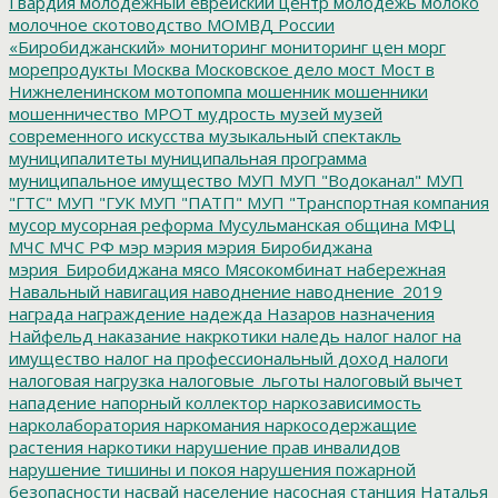
Гвардия
молодежный еврейский центр
молодежь
молоко
молочное скотоводство
МОМВД России
«Биробиджанский»
мониторинг
мониторинг цен
морг
морепродукты
Москва
Московское дело
мост
Мост в
Нижнеленинском
мотопомпа
мошенник
мошенники
мошенничество
МРОТ
мудрость
музей
музей
современного искусства
музыкальный спектакль
муниципалитеты
муниципальная программа
муниципальное имущество
МУП
МУП "Водоканал"
МУП
"ГТС"
МУП "ГУК
МУП "ПАТП"
МУП "Транспортная компания
мусор
мусорная реформа
Мусульманская община
МФЦ
МЧС
МЧС РФ
мэр
мэрия
мэрия Биробиджана
мэрия_Биробиджана
мясо
Мясокомбинат
набережная
Навальный
навигация
наводнение
наводнение_2019
награда
награждение
надежда
Назаров
назначения
Найфельд
наказание
накркотики
наледь
налог
налог на
имущество
налог на профессиональный доход
налоги
налоговая нагрузка
налоговые_льготы
налоговый вычет
нападение
напорный коллектор
наркозависимость
нарколаборатория
наркомания
наркосодержащие
растения
наркотики
нарушение прав инвалидов
нарушение тишины и покоя
нарушения пожарной
безопасности
насвай
население
насосная станция
Наталья