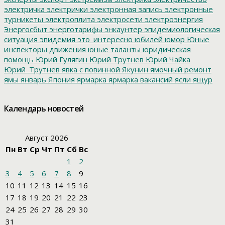
электричка
электрички
электронная запись
электронные
турникеты
электроплита
электросети
электроэнергия
Энергосбыт
энерготарифы
энкаунтер
эпидемиологическая
ситуация
эпидемия
это_интересно
юбилей
юмор
Юные
инспекторы движения
юные таланты
юридическая
помощь
Юрий Гулягин
Юрий Трутнев
Юрий Чайка
Юрий_Трутнев
явка с повинной
Якунин
ямочный ремонт
ямы
январь
Япония
ярмарка
ярмарка вакансий
ясли
ящур
Календарь новостей
Август 2026
Пн
Вт
Ср
Чт
Пт
Сб
Вс
1
2
3
4
5
6
7
8
9
10
11
12
13
14
15
16
17
18
19
20
21
22
23
24
25
26
27
28
29
30
31