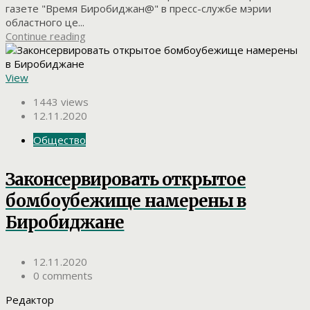
газете "Время Биробиджан@" в пресс-службе мэрии
областного це...
Continue reading
View
1443 views
12.11.2020
Общество
Законсервировать открытое
бомбоубежище намерены в
Биробиджане
12.11.2020
0 comments
Редактор