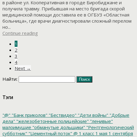
в районе ул. Кооперативная в городе Биробиджане и
получила травму. Прибывшая на место бригада скорой
медицинской помощи доставила ее в ОГБУЗ «Областная
больница», где врачи диагностировали сложный перелом
но...
Continue reading
1
2
3
4
Next →
Найти:
Тэги
"@"
"Банк приколов"
"Бествидео"
"Дети войны"
"Добрые
дела"
"железобетонные полицейские"
"ленивые"
малоимущие
"обманутые дольщики"
"Рентгенологический
субботник"
"Цементный поток"
@
1 класс
1 мая
1 сентября