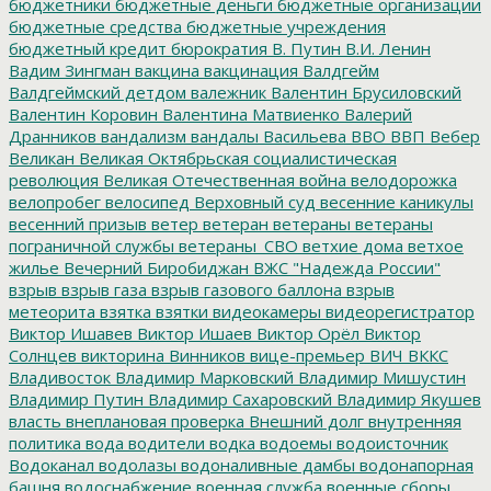
бюджетники
бюджетные деньги
бюджетные организации
бюджетные средства
бюджетные учреждения
бюджетный кредит
бюрократия
В. Путин
В.И. Ленин
Вадим Зингман
вакцина
вакцинация
Валдгейм
Валдгеймский детдом
валежник
Валентин Брусиловский
Валентин Коровин
Валентина Матвиенко
Валерий
Дранников
вандализм
вандалы
Васильева
ВВО
ВВП
Вебер
Великан
Великая Октябрьская социалистическая
революция
Великая Отечественная война
велодорожка
велопробег
велосипед
Верховный суд
весенние каникулы
весенний призыв
ветер
ветеран
ветераны
ветераны
пограничной службы
ветераны_СВО
ветхие дома
ветхое
жилье
Вечерний Биробиджан
ВЖС "Надежда России"
взрыв
взрыв газа
взрыв газового баллона
взрыв
метеорита
взятка
взятки
видеокамеры
видеорегистратор
Виктор Ишавев
Виктор Ишаев
Виктор Орёл
Виктор
Солнцев
викторина
Винников
вице-премьер
ВИЧ
ВККС
Владивосток
Владимир Марковский
Владимир Мишустин
Владимир Путин
Владимир Сахаровский
Владимир Якушев
власть
внеплановая проверка
Внешний долг
внутренняя
политика
вода
водители
водка
водоемы
водоисточник
Водоканал
водолазы
водоналивные дамбы
водонапорная
башня
водоснабжение
военная служба
военные сборы