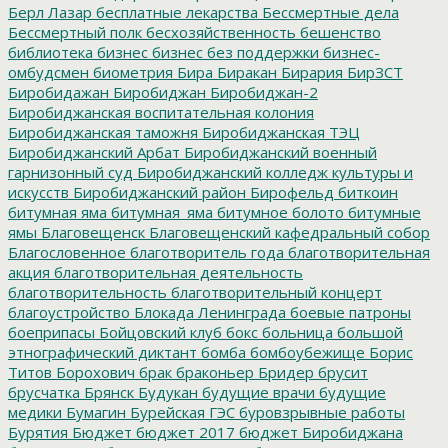
Берл Лазар
бесплатные лекарства
Бессмертные дела
Бессмертный полк
бесхозяйственность
бешенство
библиотека
бизнес
бизнес без поддержки
бизнес-
омбудсмен
биометрия
Бира
Биракан
Бирария
БирЗСТ
Биробидажан
Биробиджан
Биробиджан-2
Биробиджанская воспитательная колония
Биробиджанская таможня
Биробиджанская ТЭЦ
Биробиджанский Арбат
Биробиджанский военный
гарнизонный суд
Биробиджанский колледж культуры и
искусств
Биробиджанский район
Бирофельд
биткоин
битумная яма
битумная_яма
битумное болото
битумные
ямы
Благовещенск
Благовещенский кафедральный собор
Благословенное
благотворитель года
благотворительная
акция
благотворительная деятельность
благотворительность
благотворительный концерт
благоустройство
Блокада Ленинграда
боевые патроны
боеприпасы
Бойцовский клуб
бокс
больница
большой
этнографический диктант
бомба
бомбоубежище
Борис
Титов
Борохович
брак
браконьер
Бридер
брусит
брусчатка
Брянск
Будукан
будущие врачи
будущие
медики
Бумагин
Бурейская ГЭС
буровзрывные работы
Бурятия
Бюджет
бюджет 2017
бюджет Биробиджана