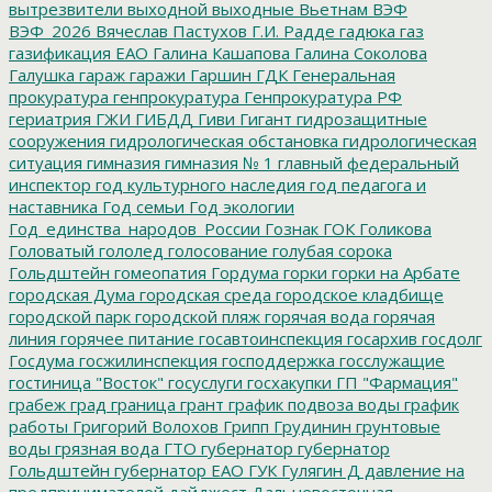
вытрезвители
выходной
выходные
Вьетнам
ВЭФ
ВЭФ_2026
Вячеслав Пастухов
Г.И. Радде
гадюка
газ
газификация ЕАО
Галина Кашапова
Галина Соколова
Галушка
гараж
гаражи
Гаршин
ГДК
Генеральная
прокуратура
генпрокуратура
Генпрокуратура РФ
гериатрия
ГЖИ
ГИБДД
Гиви
Гигант
гидрозащитные
сооружения
гидрологическая обстановка
гидрологическая
ситуация
гимназия
гимназия № 1
главный федеральный
инспектор
год культурного наследия
год педагога и
наставника
Год семьи
Год экологии
Год_единства_народов_России
Гознак
ГОК
Голикова
Головатый
гололед
голосование
голубая сорока
Гольдштейн
гомеопатия
Гордума
горки
горки на Арбате
городская Дума
городская среда
городское кладбище
городской парк
городской пляж
горячая вода
горячая
линия
горячее питание
госавтоинспекция
госархив
госдолг
Госдума
госжилинспекция
господдержка
госслужащие
гостиница "Восток"
госуслуги
госхакупки
ГП "Фармация"
грабеж
град
граница
грант
график подвоза воды
график
работы
Григорий Волохов
Грипп
Грудинин
грунтовые
воды
грязная вода
ГТО
губернатор
губернатор
Гольдштейн
губернатор ЕАО
ГУК
Гулягин
Д
давление на