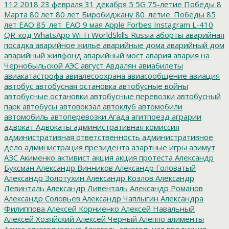
112
2018
23 февраля
31 декабря
5
5G
75-летие Победы
8
Марта
80 лет
80 лет Биробиджану
80_летие_Победы
85
лет ЕАО
85_лет_ЕАО
9 мая
Apple
Forbes
Instagram
L-410
QR-код
WhatsApp
Wi-Fi
WorldSkills Russia
аборты
аварийная
посадка
аварийное жилье
аварийные дома
аварийный дом
аварийный жилфонд
аварийный мост
авария
авария на
Чернобыльской АЭС
август
Авдалян
авиабилеты
авиакатастрофа
авиалесоохрана
авиасообщение
авиация
автобус
автобусная остановка
автобусные войны
автобусные остановки
автобусные перевозки
автобусный
парк
автобусы
автовокзал
автоклуб
автомобили
автомобиль
автоперевозки
Агада
агитпоезд
аграрии
адвокат
Адвокаты
административная комиссия
административная ответственность
административное
дело
администрация президента
азартные игры
азимут
АЗС
Акименко
активист
акция
акция протеста
Александр
Буксман
Александр Винников
Александр Головатый
Александр Золотухин
Александр Козлов
Александр
Левинталь
Александр Ливенталь
Александр Романов
Александр Соловьев
Александр Чаплыгин
Александра
Филиппова
Алексей Корниенко
Алексей Навальный
Алексей Хозяйский
Алексей Черный
Алеппо
алименты