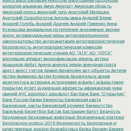
Алиса
алкоголизация
Алкоголь
алкогольная продукция
аллергия
альманах
Амур
Амурзет
Амурская область
Амурский полоз
амурский тигр
Анатолий Мелешко
Анатолий Скоробогатов
Ангелы мира
Андрей Бялик
Андрей Голубь
Андрей Драчев
Андрей Пивенко
Анна
Кузнецова
аномальное потепление
анонимные звонки
анонс
антивандальные меры
антикоррупционное
законодательство
антисанитария
антитеррористическая
безопасность
антитеррористическая комиссия
антитеррористические учения
АО "ДГК"
АО "ДРСК"
апелляция
аппарат видеофиксации
апрель
аптека
Арашуков
Арбат
Арена
аренда земли
арендная плата
арест
арест счетов
Армия
Арнаполин
арт-объекты
Артеев
Артём Акименко
Артём Куликов
Архангельск
архив
архитектура
астероид
астрономия
асфальт
асфальтовое
покрытие
Атлет
аудиенция
аферисты
африканская чума
свиней
АЧС
аэропорт
аэрофлот
бал
банк
банк "Открытие"
Банк России
банки
банкноты
банковская карта
банковские_карты
банковский роуминг
банкротство
барельеф
баскетбол
Бастак
Бастрыкин
батут
Бедность
бездомные
бездомные животные
безналичные платежи
Безопасное колесо-2019
безопасность
Безопасные и
качественные дороги
безработица
белка
бензин
Беринг