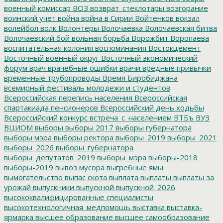
военный комиссар
ВОЗ
возврат_стеклотары
возгорание
воинский учет
война
война в Сирии
Войтенков
вокзал
волейбол
волк
Волонтеры
Волочаевка
Волочаевская битва
Волочаевский бой
вольная борьба
Ворожбит
Воропаева
воспитательная колония
воспоминания
Востокцемент
Восточный военный округ
Восточный экономический
форум
врач
врачебные ошибки
врачи
вредные привычки
временные трубопроводы
Время Биробиджана
всемирный фестиваль молодежи и студентов
Всероссийская перепись населения
Всероссийская
спартакиада пенсионеров
Всероссийский день ходьбы
Всероссийский конкурс
встреча_с_населением
ВТБъ
ВУЗ
ВЦИОМ
выборы
выборы 2017
выборы губернатора
выборы мэра
выборы ректора
выборы_2019
выборы_2021
выборы_2026
выборы_губернатора
выборы_депутатов_2019
выборы_мэра
выборы-2018
выборы-2019
вывоз мусора
выгребные ямы
вымогательство
выпас скота
выплата
выплаты
выплаты за
урожай
выпускники
выпускной
выпускной_2026
высококвалифицированные специалисты
высокотехнологичная_медпомощь
выставка
выставка-
ярмарка
высшее образование
высшее самообразование