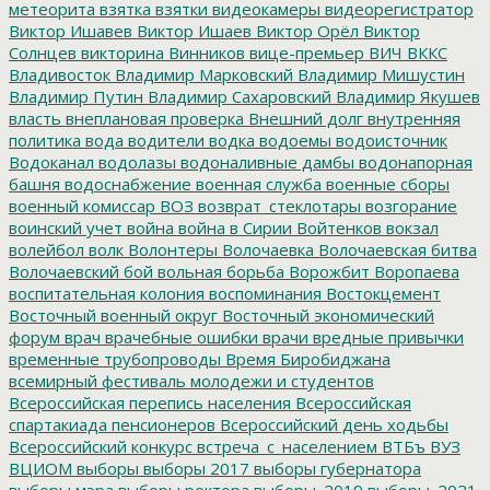
метеорита
взятка
взятки
видеокамеры
видеорегистратор
Виктор Ишавев
Виктор Ишаев
Виктор Орёл
Виктор
Солнцев
викторина
Винников
вице-премьер
ВИЧ
ВККС
Владивосток
Владимир Марковский
Владимир Мишустин
Владимир Путин
Владимир Сахаровский
Владимир Якушев
власть
внеплановая проверка
Внешний долг
внутренняя
политика
вода
водители
водка
водоемы
водоисточник
Водоканал
водолазы
водоналивные дамбы
водонапорная
башня
водоснабжение
военная служба
военные сборы
военный комиссар
ВОЗ
возврат_стеклотары
возгорание
воинский учет
война
война в Сирии
Войтенков
вокзал
волейбол
волк
Волонтеры
Волочаевка
Волочаевская битва
Волочаевский бой
вольная борьба
Ворожбит
Воропаева
воспитательная колония
воспоминания
Востокцемент
Восточный военный округ
Восточный экономический
форум
врач
врачебные ошибки
врачи
вредные привычки
временные трубопроводы
Время Биробиджана
всемирный фестиваль молодежи и студентов
Всероссийская перепись населения
Всероссийская
спартакиада пенсионеров
Всероссийский день ходьбы
Всероссийский конкурс
встреча_с_населением
ВТБъ
ВУЗ
ВЦИОМ
выборы
выборы 2017
выборы губернатора
выборы мэра
выборы ректора
выборы_2019
выборы_2021