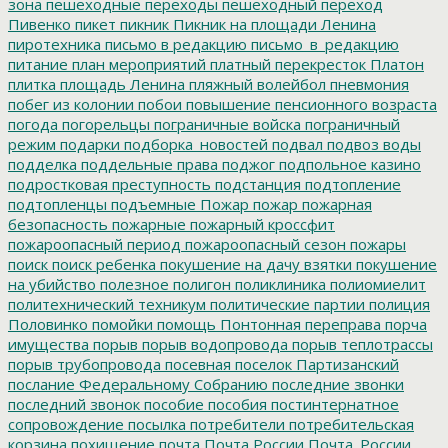
зона
пешеходные переходы
пешеходный переход
Пивенко
пикет
пикник
Пикник на площади Ленина
пиротехника
письмо в редакцию
письмо_в_редакцию
питание
план мероприятий
платный перекресток
Платон
плитка
площадь Ленина
пляжный волейбол
пневмония
побег из колонии
побои
повышение пенсионного возраста
погода
погорельцы
пограничные войска
пограничный
режим
подарки
подборка_новостей
подвал
подвоз воды
подделка
поддельные права
поджог
подпольное казино
подростковая преступность
подстанция
подтопление
подтопленцы
подъемные
Пожар
пожар
пожарная
безопасность
пожарные
пожарный кроссфит
пожароопасный период
пожароопасный сезон
пожары
поиск
поиск ребенка
покушение на дачу взятки
покушение
на убийство
полезное
полигон
поликлиника
полиомиелит
политехнический техникум
политические партии
полиция
Половинко
помойки
помощь
Понтонная переправа
порча
имущества
порыв
порыв водопровода
порыв теплотрассы
порыв трубопровода
посевная
поселок Партизанский
послание Федеральному Собранию
последние звонки
последний звонок
пособие
пособия
постинтернатное
сопровождение
посылка
потребители
потребительская
корзина
похищение
почта
Почта России
Почта_России