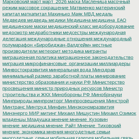
Марковский
март
март_2026
маска
Масленица
масочный
режим
массовое сокращение
Матвиенко
материнский
капитал
маткапитал
Махинько
Маяк
МВД
медаль
Медведев
медведь
медики
Медицина
медицина_ЕАО
медицинские маски
медицинский класс
медоборудование
медосмотр
медработники
медсестры
международная
делегация
международные отношения
международный
полумарафон «Биробиджан-Валдгейм»
местные
производители
метеорит
методика
мигранты
миграционная политика
миграционное законодательство
миграция
микрофинансовые_организации
миллиардеры
Минвостокразвития
минеральная вода
Минздрав
минимальный размер заработной платы
минирование
министерство образования и науки РФ
Министерство
просвещения
министр природных ресурсов
Министр
строительства и ЖКХ
Минобороны РФ
Минобрнауки
Минприроды
минпромторг
Минпросвещения
Минстрой
Минтранс
Минтруд
Минфин
Минэкономразвития
Минэнерго
МИР
митинг
Михаил Мишустин
Михаил Озимок
младенцы
Младушка
мнение
мнение_Кузовин
мнение_медицина
мнение_Райт
Мнение_Тиховский
мнение_экономика
мнения
многодетные семьи
многодетные_семьи
мобильная галерея
мобильная связь