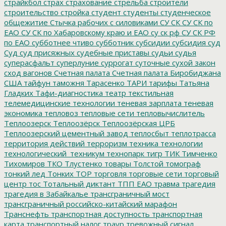
страйкбол
страх
страхование
стрельба
строители
строительство
стройка
студент
студенты
студенческое
общежитие
Стычка рабочих с силовиками
СУ СК
СУ СК по
ЕАО
СУ СК по Хабаровскому краю и ЕАО
су ск рф
СУ СК РФ
по ЕАО
субботнее чтиво
субботник
субсидии
субсидия
суд
Суд
суд присяжных
судебные приставы
судьи
судья
суперасфальт
суперлуние
суррогат
суточные
сухой закон
сход вагонов
Счетная палата
Счетная палата Биробиджана
США
тайфун
таможня
Тарасенко
ТАРИ
тарифы
Татьяна
Гладких
Тафи-диагностика
театр
текстильная
телемедицинские технологии
теневая зарплата
теневая
экономика
тепловоз
тепловые сети
тепловычислитель
Теплоозерск
Теплоозёрск
Теплоозёрская ЦРБ
Теплоозерский цементный завод
теплосбыт
теплотрасса
территория действий
терроризм
техника
технологии
технологический_техникум
технопарк
тигр
ТИК
Тимченко
Тихомиров
ТКО
Тлустенко
товары
Толстой
томограф
тонкий лед
Тонких
ТОР
торговля
торговые сети
торговый
центр
тос
Тотальный диктант
ТПП ЕАО
травма
трагедия
трагедия в Забайкалье
трансграничный мост
трансграничный российско-китайский марафон
Транснефть
транспортная доступность
транспортная
карта
транспортный налог
траур
тревожный сигнал