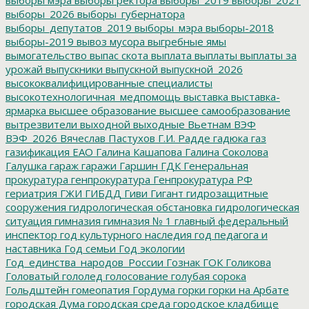
выборы_2026
выборы_губернатора
выборы_депутатов_2019
выборы_мэра
выборы-2018
выборы-2019
вывоз мусора
выгребные ямы
вымогательство
выпас скота
выплата
выплаты
выплаты за
урожай
выпускники
выпускной
выпускной_2026
высококвалифицированные специалисты
высокотехнологичная_медпомощь
выставка
выставка-
ярмарка
высшее образование
высшее самообразование
вытрезвители
выходной
выходные
Вьетнам
ВЭФ
ВЭФ_2026
Вячеслав Пастухов
Г.И. Радде
гадюка
газ
газификация ЕАО
Галина Кашапова
Галина Соколова
Галушка
гараж
гаражи
Гаршин
ГДК
Генеральная
прокуратура
генпрокуратура
Генпрокуратура РФ
гериатрия
ГЖИ
ГИБДД
Гиви
Гигант
гидрозащитные
сооружения
гидрологическая обстановка
гидрологическая
ситуация
гимназия
гимназия № 1
главный федеральный
инспектор
год культурного наследия
год педагога и
наставника
Год семьи
Год экологии
Год_единства_народов_России
Гознак
ГОК
Голикова
Головатый
гололед
голосование
голубая сорока
Гольдштейн
гомеопатия
Гордума
горки
горки на Арбате
городская Дума
городская среда
городское кладбище