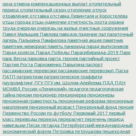
окна
отмена компенсационных выплат
отопительный
период
отопительный сезон
отопление
отпуск
отравление
отставка
отставка Левинталя и Коростелёва
отцы города
отцы-одиночки
отчетность
охота
охрана
труда
очереди
очередь на жилье
очистные сооружения
Павел Малышев
Павлова
паводок
падение
пал
палаточный
лагерь
Палькина
Памфилова
памятная акция
памятник
памятник-мемориал
память
панихида
парад выпускников
Парад колясок
Парад Победы
Парасибириада-2019
Парк
парк Весна
парковка
парта_героев
партийный проект
Партия Роста
Пархоменко
Парыгина
паспорт
пассажирские перевозки
пассажирские перевозки\
Пасха
ПАТП
патриотизм
патриотическое граффити
пауэрлифтинг
ПГУ
ПГУ им. Шолом-Алейхема
ПДД
ПДН
МОМВД России «Ленинский»
педагоги
педагогическая
тайна
пенсии
пенсионер
пенсионерка
пенсионеры
пенсионная грамотность
пенсионная реформа
пенсионные
накопления
пенсионный возраст
Пенсионный фонд
пенсия
Первенство России по футболу
Первомай 2017
первый
класс
переводы
переезд
перерасчет
перечень
период
навигации
Песах
петарда
Петербургский международный
экономический форум
Петровка
петрушкова
пешеходная