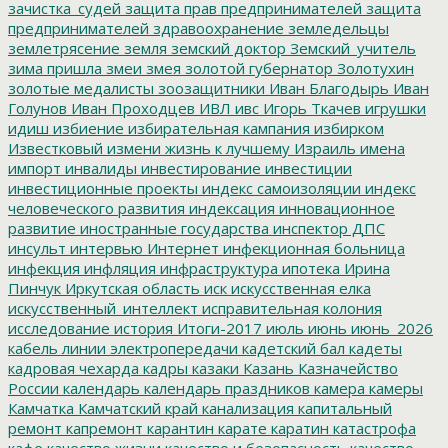
зачистка_судей
защита прав предпринимателей
защита
предпринимателей
здравоохранение
земледельцы
землетрясение
земля
земский доктор
Земский_учитель
зима пришла
змеи
змея
золотой губернатор
Золотухин
золотые медалисты
зоозащитники
Иван Благодырь
Иван
Голунов
Иван Проходцев
ИВЛ
ивс
Игорь Ткачев
игрушки
идиш
избиение
избирательная кампания
избирком
Известковый
измени жизнь к лучшему
Израиль
имена
импорт
инвалиды
инвестирование
инвестиции
инвестиционные проекты
индекс самоизоляции
индекс
человеческого развития
индексация
инновационное
развитие
иностранные государства
инспектор ДПС
инсульт
интервью
Интернет
инфекционная больница
инфекция
инфляция
инфраструктура
ипотека
Ирина
Пинчук
Иркутская область
иск
искусственная елка
искусственный_интеллект
исправительная колония
исследование
история
Итоги-2017
июль
июнь
июнь_2026
кабель линии электропередачи
кадетский бал
кадеты
кадровая чехарда
кадры
казаки
Казань
Казначейство
России
календарь
календарь праздников
камера
камеры
Камчатка
Камчатский край
канализация
капитальный
ремонт
капремонт
карантин
карате
каратин
катастрофа
кафе
качество жизни
качество и безопасность
качество