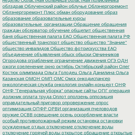
облздрав
Облученский район
облучье
Облэнергоремонт
Облэнергоремонт Плюс
обман
оборудование
образ
образование
образовательные курсы
образовательные_организации
Обращение
обращения
граждан
обсерватор
обучение
общепит
общественная
баня
общественная палата ЕАО
Общественная палата РФ
общественный транспорт
общество
общество "Знание"
общество инвалидов
Общество фотоискусства ЕАО
объединение
объявления
обыск
обыски
Овчинников
Огородова
ограбление
ограничение движения
ОГЭ
ОДН
ожоги
озеленение
окно
октябрь
Октябрьский район
Олег
Костюк
олимпиада
Ольга Голодец
Ольга Данилина
Ольга
Казанская
ОМОН
ОМП
ОМС
Омск
онкодиспансер
онкологическая служба
онкология
онлайн-концерт
ОНФ
ОНФ "Генеральная уборка"
опасные сайты
ОПГ
операция
должник
оплата труда
Оплот
оползень
оппозиция
оправдательный приговор
опровержение
опрос
оптимизация
ОПФР
ОРВИ
организация пчеловодов
оружие
ОСВВ
освещение
осень
оскорбление власти
особый противопожарный режим
остановка
остановки
осужденные
отдых
отключение
отключение воды
отключение горячей воды
открытое обращение
открытые