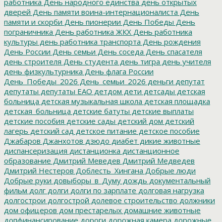
работника
День народного единства
день открытых
дверей
День памяти воина-интернационалиста
День
памяти и скорби
День пионерии
День Победы
День
пограничника
День работника ЖКХ
День работника
культуры
день работника транспорта
День рождения
День России
День семьи
День соседа
День спасателя
день строителя
День студента
день тигра
день учителя
день физкультурника
День флага России
День_Победы_2026
День_семьи_2026
деньги
депутат
депутаты
депутаты ЕАО
детдом
дети
детсады
детская
больница
детская музыкальная школа
детская площадка
детская_больница
детские батуты
детские выплаты
детские пособия
детские сады
детский дом
детский
лагерь
детский сад
детское питание
детское пособие
Джабаров
Джанхотов
дзюдо
диабет
дикие животные
диспансеризация
дистанционка
дистанционное
образование
Дмитрий Меведев
Дмитрий Медведев
Дмитрий Нестеров
Доблесть_Хингана
Добрые люди
Добрые руки
довыборы_в_Думу
дождь
документальный
фильм
долг
долги
долги по зарплате
долговая нагрузка
долгострои
долгострой
долевое строительство
должники
дом офицеров
дом престарелых
домашние животные
допфинансирование
дороги
дорожная камера
дорожные