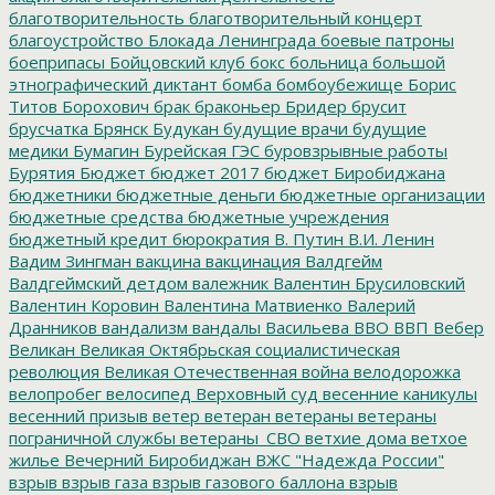
благотворительность
благотворительный концерт
благоустройство
Блокада Ленинграда
боевые патроны
боеприпасы
Бойцовский клуб
бокс
больница
большой
этнографический диктант
бомба
бомбоубежище
Борис
Титов
Борохович
брак
браконьер
Бридер
брусит
брусчатка
Брянск
Будукан
будущие врачи
будущие
медики
Бумагин
Бурейская ГЭС
буровзрывные работы
Бурятия
Бюджет
бюджет 2017
бюджет Биробиджана
бюджетники
бюджетные деньги
бюджетные организации
бюджетные средства
бюджетные учреждения
бюджетный кредит
бюрократия
В. Путин
В.И. Ленин
Вадим Зингман
вакцина
вакцинация
Валдгейм
Валдгеймский детдом
валежник
Валентин Брусиловский
Валентин Коровин
Валентина Матвиенко
Валерий
Дранников
вандализм
вандалы
Васильева
ВВО
ВВП
Вебер
Великан
Великая Октябрьская социалистическая
революция
Великая Отечественная война
велодорожка
велопробег
велосипед
Верховный суд
весенние каникулы
весенний призыв
ветер
ветеран
ветераны
ветераны
пограничной службы
ветераны_СВО
ветхие дома
ветхое
жилье
Вечерний Биробиджан
ВЖС "Надежда России"
взрыв
взрыв газа
взрыв газового баллона
взрыв