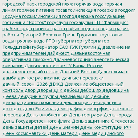
городской парк
городской пляж
горячая вода
горячая
линия
горячее питание
госавтоинспекция
госархив
госдолг
Госдума
госжилинспекция
господдержка
госслужащие
гостиница "Восток"
госуслуги
госхакупки
ГП "Фармация"
грабеж
град
граница
грант
график подвоза воды
график
работы
Григорий Волохов
Грипп
Грудинин
грунтовые
воды
грязная вода
ГТО
губернатор
губернатор
Гольдштейн
губернатор ЕАО
ГУК
Гулягин
Д
давление на
предпринимателей
дайджест
Дальневосточная
оперативная таможня
Дальневосточная энергетическая
компания
Дальневосточное ГУ Банка России
дальневосточный гектар
Дальний Восток
Дальсельмаш
дамба
дачное расписание
дачные перевозки
дачный_сезон_2026
ДВЖД
Движение общественный
контроль
двор
Дворы
ДГК
дебош
дебошир
дедовщина
Деева
дежурные группы
дезинфекция
декабрь
декларационная компания
декларация
декларация о
доходах
дело Ельчина
демография
демогрфия
денежные
переводы
День влюбленных
День географа
День города
День Государственного флага
День защитника Отечества
день защиты детей
День Знаний
День Конституции РФ
День космонавтики
День матери
День медицинского