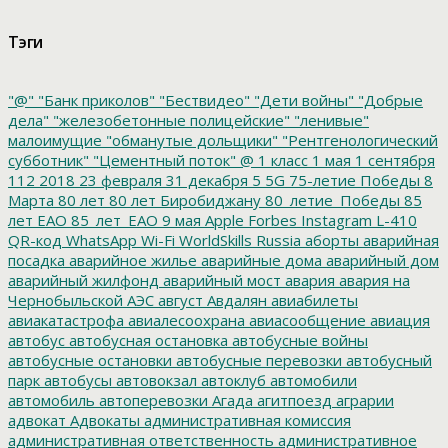
Тэги
"@"
"Банк приколов"
"Бествидео"
"Дети войны"
"Добрые
дела"
"железобетонные полицейские"
"ленивые"
малоимущие
"обманутые дольщики"
"Рентгенологический
субботник"
"Цементный поток"
@
1 класс
1 мая
1 сентября
112
2018
23 февраля
31 декабря
5
5G
75-летие Победы
8
Марта
80 лет
80 лет Биробиджану
80_летие_Победы
85
лет ЕАО
85_лет_ЕАО
9 мая
Apple
Forbes
Instagram
L-410
QR-код
WhatsApp
Wi-Fi
WorldSkills Russia
аборты
аварийная
посадка
аварийное жилье
аварийные дома
аварийный дом
аварийный жилфонд
аварийный мост
авария
авария на
Чернобыльской АЭС
август
Авдалян
авиабилеты
авиакатастрофа
авиалесоохрана
авиасообщение
авиация
автобус
автобусная остановка
автобусные войны
автобусные остановки
автобусные перевозки
автобусный
парк
автобусы
автовокзал
автоклуб
автомобили
автомобиль
автоперевозки
Агада
агитпоезд
аграрии
адвокат
Адвокаты
административная комиссия
административная ответственность
административное