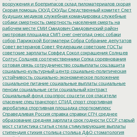
вооружения и боеприпасов
склад пиломатериалов
скорая
Скорая помощь
СКУД
СКУДы
Следственный комитет
Слет
будущих медиков
служебная командировка
служебные
собаки
смертность
смертность населения
смерть на
рабочем месте
СМИ
Смидович
Смидовичский район
смотровая площадка
СМП
снег
снегопад
снюс
собаки
собор Парижской Богоматери
Собра
Собрание депутатов
Совет ветеранов
Совет Федерации
советские ГОСТы
советские зарплаты
Совфед
Сокол
сокращения
Солнцев
Солтус
Солцнев
соотечественники
Сопка
соревнования
сотовая связь
сотрудничество
соцвыплаты
соцзащита
социально-культурный центр
социально-политическая
устойчивость
социально-экономическое положение
социальное питание
социальные выплаты
социальные
пенсии
социальные сети
социальный контракт
Социальный фонд
соцопрос
соцсети
соя
спасатели
спасение
спецтранспорт
СПИД
спорт
спортивная
акробатика
спортивная площадка
спорткомплекс
Справедливая Россия
справка
справки
СПЧ
среднее
образование
средняя зарплата
срок годности
СССР
старый
мост
статистика
статья
стела
стимулирующие выплаты
стипендия
стихия
столица
столица ДфО
стоматология