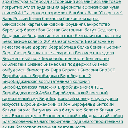
архитектура
астероид
астрономия
асфальт
асфальтовое
покрытие
Атлет
аудиенция
аферисты
африканская чума
свиней
АЧС
аэропорт
аэрофлот
бал
банк
банк "Открытие"
Банк России
банки
банкноты
банковская карта
банковские_карты
банковский роуминг
банкротство
барельеф
баскетбол
Бастак
Бастрыкин
батут
Бедность
бездомные
бездомные животные
безналичные платежи
Безопасное колесо-2019
безопасность
Безопасные и
качественные дороги
безработица
белка
бензин
Беринг
Берл Лазар
бесплатные лекарства
Бессмертные дела
Бессмертный полк
бесхозяйственность
бешенство
библиотека
бизнес
бизнес без поддержки
бизнес-
омбудсмен
биометрия
Бира
Биракан
Бирария
БирЗСТ
Биробидажан
Биробиджан
Биробиджан-2
Биробиджанская воспитательная колония
Биробиджанская таможня
Биробиджанская ТЭЦ
Биробиджанский Арбат
Биробиджанский военный
гарнизонный суд
Биробиджанский колледж культуры и
искусств
Биробиджанский район
Бирофельд
биткоин
битумная яма
битумная_яма
битумное болото
битумные
ямы
Благовещенск
Благовещенский кафедральный собор
Благословенное
благотворитель года
благотворительная
акция
благотворительная деятельность