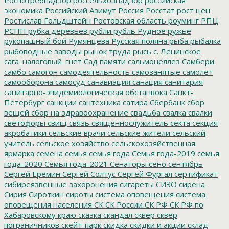
экономика
Российский Азимут
Россия
Росстат
рост цен
Ростислав Гольдштейн
Ростовская область
роуминг
РПЦ
РСПП
рубка деревьев
рубли
рубль
Рудное
ружье
рукопашный бой
Румянцева
Русская поляна
рыба
рыбалка
рыбоводные заводы
рынок труда
рысь
с. Ленинское
сага_налоговый_гнет
Сад памяти
сальмонеллез
Самбери
самбо
самогон
самодеятельность
самозанятые
самолет
самооборона
самосуд
санавиация
санация
санитария
санитарно-эпидемиологическая обстанвока
Санкт-
Петербург
санкции
сантехника
сатира
Сбербанк
сбор
вещей
сбор на здравоохранение
свадьба
свалка
свалки
светофоры
свищ
связь
священнослужитель
секта
секция
акробатики
сельские врачи
сельские жители
сельский
учитель
сельское хозяйство
сельскохозяйственная
ярмарка
семена
семья
семья года
Семья года-2019
семья
года-2020
Семья года-2021
Сенаторы
сено
сентябрь
Сергей Ерёмин
Сергей Солтус
Сергей Фургал
сертификат
сибиреязвенные захоронения
сигареты
СИЗО
сирена
Сирия
Сироткин
сироты
система оповещения
система
оповещения населения
СК
СК России
СК РФ
СК РФ по
Хабаровскому краю
сказка
скандал
сквер
сквер
пограничников
скейт-парк
скидка
скидки и акции
склад