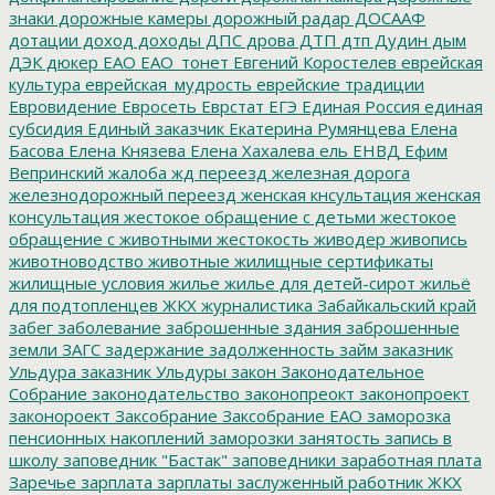
знаки
дорожные камеры
дорожный радар
ДОСААФ
дотации
доход
доходы
ДПС
дрова
ДТП
дтп
Дудин
дым
ДЭК
дюкер
ЕАО
ЕАО_тонет
Евгений Коростелев
еврейская
культура
еврейская_мудрость
еврейские традиции
Евровидение
Евросеть
Еврстат
ЕГЭ
Единая Россия
единая
субсидия
Единый заказчик
Екатерина Румянцева
Елена
Басова
Елена Князева
Елена Хахалева
ель
ЕНВД
Ефим
Вепринский
жалоба
жд переезд
железная дорога
железнодорожный переезд
женская кнсультация
женская
консультация
жестокое обращение с детьми
жестокое
обращение с животными
жестокость
живодер
живопись
животноводство
животные
жилищные сертификаты
жилищные условия
жилье
жилье для детей-сирот
жильё
для подтопленцев
ЖКХ
журналистика
Забайкальский край
забег
заболевание
заброшенные здания
заброшенные
земли
ЗАГС
задержание
задолженность
займ
заказник
Ульдура
заказник Ульдуры
закон
Законодательное
Собрание
законодательство
законопреокт
законопроект
законороект
Заксобрание
Заксобрание ЕАО
заморозка
пенсионных накоплений
заморозки
занятость
запись в
школу
заповедник "Бастак"
заповедники
заработная плата
Заречье
зарплата
зарплаты
заслуженный работник ЖКХ