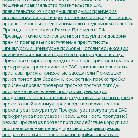
пошлины
правительство
правительство ЕАО
правительство РФ
праздник
праздники
праймериз
превышение скорости
предостережение
предпенсионер
предпенсионеры
предприниматели
предпринимательство
Президент
президент России
Президент РФ
Президентские спортивные игры
презумпция доверия
премия
препараты
преступление
преступность
Приамурский
Приамурье
приборы фотовидеофиксации
прививочная кампания
приговор
пригородные поезда
Приморье
природа
природные пожары
природоохранная
прокуратура
присоединение ЕАО
пристав-исполнитель
приставы
присяга
присяжные заседатели
Приходько
приют
приют для бездомных животных
пробка
пробки
проблемы
провал
проверка
прогноз
прогноз погоды
программа переселения
программа реновации
продолжительность жизни
продуктовые карточки
проезд
прожиточный минимум
производство
происшествие
прократура
прокуратруа
Прокуратура
прокуратура ЕАО
прокуратуура
прокураура
Промышленность
пропускной
режим
Просветов
протест
противодействие коррупции
противопожарный период
противопожарный режим
профессиональное_образование
профильный класс