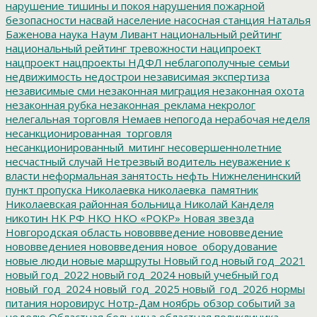
нарушение тишины и покоя
нарушения пожарной
безопасности
насвай
население
насосная станция
Наталья
Баженова
наука
Наум Ливант
национальный рейтинг
национальный рейтинг тревожности
наципроект
нацпроект
нацпроекты
НДФЛ
неблагополучные семьи
недвижимость
недострои
независимая экспертиза
независимые сми
незаконная миграция
незаконная охота
незаконная рубка
незаконная_реклама
некролог
нелегальная торговля
Немаев
непогода
нерабочая неделя
несанкционированная_торговля
несанкционированный_митинг
несовершеннолетние
несчастный случай
Нетрезвый водитель
неуважение к
власти
неформальная занятость
нефть
Нижнеленинский
пункт пропуска
Николаевка
николаевка_памятник
Николаевская районная больница
Николай Канделя
никотин
НК РФ
НКО
НКО «РОКР»
Новая звезда
Новгородская область
нововвведение
нововведение
нововведениея
нововведения
новое_оборудование
новые люди
новые маршруты
Новый год
новый год_2021
новый год_2022
новый год_2024
новый учебный год
новый_год_2024
новый_год_2025
новый_год_2026
нормы
питания
норовирус
Нотр-Дам
ноябрь
обзор событий за
неделю
Областная больница
областная поликлиника