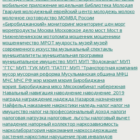
мобильное приложение
модельная библиотека
Молодая
Гвардия
молодежный еврейский центр
молодежь
молоко
молочное скотоводство
МОМВД России
«Биробиджанский»
мониторинг
мониторинг цен
морг
морепродукты
Москва
Московское дело
мост
Мост в
Нижнеленинском
мотопомпа
мошенник
мошенники
мошенничество
МРОТ
мудрость
музей
музей
современного искусства
музыкальный спектакль
муниципалитеты
муниципальная программа
муниципальное имущество
МУП
МУП "Водоканал"
МУП
"ГТС"
МУП "ГУК
МУП "ПАТП"
МУП "Транспортная компания
мусор
мусорная реформа
Мусульманская община
МФЦ
МЧС
МЧС РФ
мэр
мэрия
мэрия Биробиджана
мэрия_Биробиджана
мясо
Мясокомбинат
набережная
Навальный
навигация
наводнение
наводнение_2019
награда
награждение
надежда
Назаров
назначения
Найфельд
наказание
накркотики
наледь
налог
налог на
имущество
налог на профессиональный доход
налоги
налоговая нагрузка
налоговые_льготы
налоговый вычет
нападение
напорный коллектор
наркозависимость
нарколаборатория
наркомания
наркосодержащие
растения
наркотики
нарушение прав инвалидов