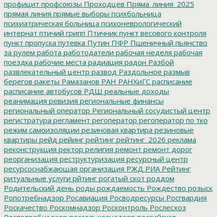
профицит
профсоюзы
Проходцев
Пряма_линия_2025
прямая линия
прямые выборы
психбольница
психиатрическая больница
психоневрологический
интернат
птичий грипп
Птичник
пункт весового контроля
пункт пропуска
путевка
Путин
ПФР
Пшеничный
пьянство
за рулем
работа
работодатели
рабочая неделя
рабочая
поездка
рабочие места
радиация
радон
Разбой
развлекательный центр
развод
Раздольное
размыв
берегов
ракеты
Рамазанов
РАН
РАНХиГС
расписание
расписание автобусов
РДШ
реальные доходы
реанимация
ревизия
региональные финансы
региональный оператор
Региональный сосудистый центр
регистратура
регламент
регоператор
регоператор по тко
режим самоизоляции
резиновая квартира
резиновые
квартиры
рейд
рейинг
рейтинг
рейтинг_2026
реклама
реконструкция
ректор
религия
ремонт
ремонт дорог
реорганизация
реструктуризация
ресурсный центр
ресурсоснабжающая организация
РЖД
РИА Рейтинг
ритуальные услуги
рйтинг
рогатый скот
роддом
Родительский день
роды
рождаемость
Рождество
розыск
Ропотребнадзор
Росавиация
Росводресурсы
Росгвардия
Роскачество
Роскомнадзор
Росконтроль
Рослесхоз
Роспотребнадзор
россельхознадзор
российская