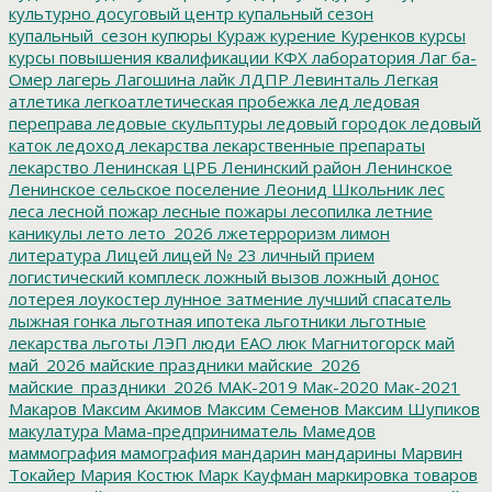
культурно досуговый центр
купальный сезон
купальный_сезон
купюры
Кураж
курение
Куренков
курсы
курсы повышения квалификации
КФХ
лаборатория
Лаг ба-
Омер
лагерь
Лагошина
лайк
ЛДПР
Левинталь
Легкая
атлетика
легкоатлетическая пробежка
лед
ледовая
переправа
ледовые скульптуры
ледовый городок
ледовый
каток
ледоход
лекарства
лекарственные препараты
лекарство
Ленинская ЦРБ
Ленинский район
Ленинское
Ленинское сельское поселение
Леонид Школьник
лес
леса
лесной пожар
лесные пожары
лесопилка
летние
каникулы
лето
лето_2026
лжетерроризм
лимон
литература
Лицей
лицей № 23
личный прием
логистический комплеск
ложный вызов
ложный донос
лотерея
лоукостер
лунное затмение
лучший спасатель
лыжная гонка
льготная ипотека
льготники
льготные
лекарства
льготы
ЛЭП
люди ЕАО
люк
Магнитогорск
май
май_2026
майские праздники
майские_2026
майские_праздники_2026
МАК-2019
Мак-2020
Мак-2021
Макаров
Максим Акимов
Максим Семенов
Максим Шупиков
макулатура
Мама-предприниматель
Мамедов
маммография
мамография
мандарин
мандарины
Марвин
Токайер
Мария Костюк
Марк Кауфман
маркировка товаров