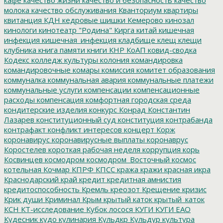
молока
качество обслуживания
Кванториум
квартиры
квитанция
КДН
кедровые шишки
Кемерово
кинозал
кинологи
кинотеатр "Родина"
Кирга
китай
кишечная
инфекция
кишечная_инфекция
кладбище
клещ
клещи
клубника
книга памяти
книги
КНР
КоАП
ковид-сводка
Кодекс
колледж культуры
колония
командировка
командировочные
комары
комиссия
комитет образования
коммуналка
коммунальная авария
коммунальные платежи
коммунальные услуги
компенсации
компенсационные
расходы
компенсация
комфортная городская среда
кондитерские изделия
конкурс
Конрад
Константин
Лазарев
конституционный суд
конституция
контрабанда
контрафакт
конфликт интересов
концерт
Корж
коронавирус
коронавирусные выплаты
коронаврус
Коростелев
короткая рабочая неделя
коррупция
корь
Косвинцев
космодром
космодром_Восточный
космос
котельная
Кочмар
КПРФ
КПСС
кража
кражи
красная икра
Краснодарский край
кредит
кредитная амнистия
кредитоспособность
Кремль
креозот
Крещение
кризис
Крик души
Криминал
Крым
крытый каток
крытый_каток
КСН
КТ-исследование
Кубок лосося
КУГИ
КУГИ ЕАО
Кудесник
кудо
кулинария
Кульдкр
Кульдур
культура