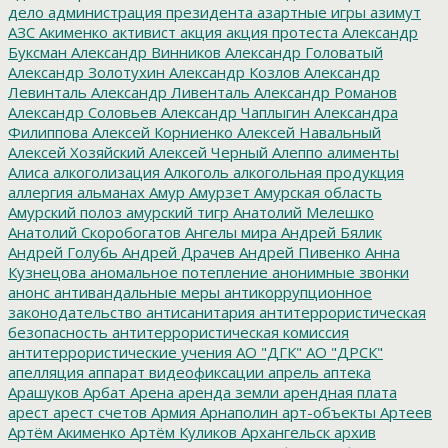
дело
администрация президента
азартные игры
азимут
АЗС
Акименко
активист
акция
акция протеста
Александр
Буксман
Александр Винников
Александр Головатый
Александр Золотухин
Александр Козлов
Александр
Левинталь
Александр Ливенталь
Александр Романов
Александр Соловьев
Александр Чаплыгин
Александра
Филиппова
Алексей Корниенко
Алексей Навальный
Алексей Хозяйский
Алексей Черный
Алеппо
алименты
Алиса
алкоголизация
Алкоголь
алкогольная продукция
аллергия
альманах
Амур
Амурзет
Амурская область
Амурский полоз
амурский тигр
Анатолий Мелешко
Анатолий Скоробогатов
Ангелы мира
Андрей Бялик
Андрей Голубь
Андрей Драчев
Андрей Пивенко
Анна
Кузнецова
аномальное потепление
анонимные звонки
анонс
антивандальные меры
антикоррупционное
законодательство
антисанитария
антитеррористическая
безопасность
антитеррористическая комиссия
антитеррористические учения
АО "ДГК"
АО "ДРСК"
апелляция
аппарат видеофиксации
апрель
аптека
Арашуков
Арбат
Арена
аренда земли
арендная плата
арест
арест счетов
Армия
Арнаполин
арт-объекты
Артеев
Артём Акименко
Артём Куликов
Архангельск
архив