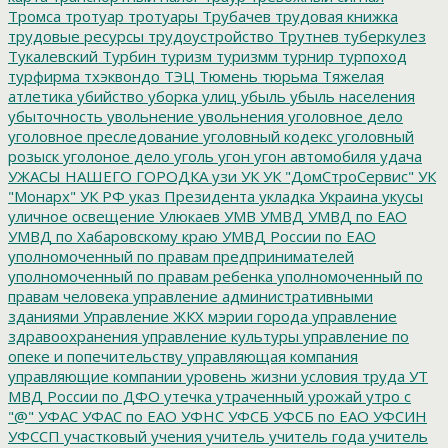
Тромса
тротуар
тротуары
Трубачев
трудовая книжка
трудовые ресурсы
трудоустройство
Трутнев
туберкулез
Тукалевский
Турбин
туризм
туризмм
турнир
турпоход
турфирма
тхэквондо
ТЭЦ
Тюмень
тюрьма
Тяжелая
атлетика
убийство
уборка улиц
убыль
убыль населения
убыточность
увольнение
увольнения
уголовное дело
уголовное преследование
уголовный кодекс
уголовный
розыск
уголоное дело
уголь
угон
угон автомобиля
удача
УЖАСЫ НАШЕГО ГОРОДКА
узи
УК
УК "ДомСтроСервис"
УК
"Монарх"
УК РФ
указ Президента
укладка
Украина
укусы
уличное освещение
Улюкаев
УМВ
УМВД
УМВД по ЕАО
УМВД по Хабаровскому краю
УМВД России по ЕАО
уполномоченный по правам предпринимателей
уполномоченный по правам ребенка
уполномоченный по
правам человека
управление административными
зданиями
Управление ЖКХ мэрии города
управление
здравоохранения
управление культуры
управление по
опеке и попечительству
управляющая компания
управляющие компании
уровень жизни
условия труда
УТ
МВД России по ДФО
утечка
утраченный урожай
утро с
"@"
УФАС
УФАС по ЕАО
УФНС
УФСБ
УФСБ по ЕАО
УФСИН
УФССП
участковый
учения
учитель
учитель года
учитель