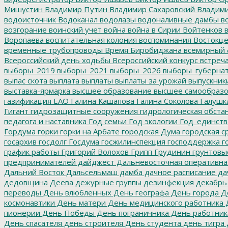
Мишустин
Владимир Путин
Владимир Сахаровский
Владими
водоисточник
Водоканал
водолазы
водоналивные дамбы
во
возгорание
воинский учет
война
война в Сирии
Войтенков
в
Воропаева
воспитательная колония
воспоминания
Востокц
временные трубопроводы
Время Биробиджана
всемирный 
Всероссийский день ходьбы
Всероссийский конкурс
встреч
выборы_2019
выборы_2021
выборы_2026
выборы_губерна
выпас скота
выплата
выплаты
выплаты за урожай
выпускник
выставка-ярмарка
высшее образование
высшее самообразо
газификация ЕАО
Галина Кашапова
Галина Соколова
Галушк
Гигант
гидрозащитные сооружения
гидрологическая обста
педагога и наставника
Год семьи
Год экологии
Год_единств
Гордума
горки
горки на Арбате
городская Дума
городская с
госархив
госдолг
Госдума
госжилинспекция
господдержка
г
график работы
Григорий Волохов
Грипп
Грудинин
грунтовы
предпринимателей
дайджест
Дальневосточная оперативна
Дальний Восток
Дальсельмаш
дамба
дачное расписание
да
дедовщина
Деева
дежурные группы
дезинфекция
декабрь
переводы
День влюбленных
День географа
День города
Де
космонавтики
День матери
День медицинского работника
Д
пионерии
День Победы
День пограничника
День работник
День спасателя
день строителя
День студента
день тигра