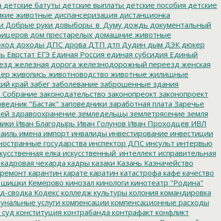
а
детские батуты
детские выплаты
детские пособия
детские
кие животные
диспансеризация
дистанционка
и
Добрые руки
довыборы_в_Думу
дождь
документальный
фицеров
дом престарелых
домашние животные
ход
доходы
ДПС
дрова
ДТП
дтп
Дудин
дым
ДЭК
дюкер
ть
Еврстат
ЕГЭ
Единая Россия
единая субсидия
Единый
езд
железная дорога
железнодорожный переезд
женская
дер
живопись
животноводство
животные
жилищные
ий край
забег
заболевание
заброшенные здания
 Собрание
законодательство
законопреокт
законопроект
ведник "Бастак"
заповедники
заработная плата
Заречье
лей
здравоохранение
земледельцы
землетрясение
земля
ники
Иван Благодырь
Иван Голунов
Иван Проходцев
ИВЛ
аиль
имена
импорт
инвалиды
инвестирование
инвестиции
остранные государства
инспектор ДПС
инсульт
интервью
кусственная елка
искусственный_интеллект
исправительная
кадровая чехарда
кадры
казаки
Казань
Казначейство
ремонт
карантин
карате
каратин
катастрофа
кафе
качество
 шишки
Кемерово
кинозал
кинологи
кинотеатр "Родина"
д-сводка
Кодекс
колледж культуры
колония
командировка
унальные услуги
компенсации
компенсационные расходы
 суд
конституция
контрабанда
контрафакт
конфликт