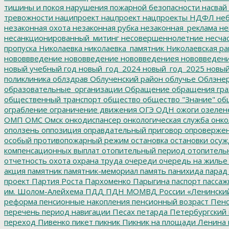
тишины и покоя
нарушения пожарной безопасности
насвай
тревожности
наципроект
нацпроект
нацпроекты
НДФЛ
неб
незаконная охота
незаконная рубка
незаконная_реклама
не
несанкционированный_митинг
несовершеннолетние
несчас
пропуска
Николаевка
николаевка_памятник
Николаевская ра
нововвведение
нововведение
нововведениея
нововведен
новый учебный год
новый_год_2024
новый_год_2025
новый
поликлиника
облздрав
Облученский район
облучье
Облэнер
образовательные_организации
Обращение
обращения гр
общественный транспорт
общество
общество "Знание"
общ
ограбление
ограничение движения
ОГЭ
ОДН
ожоги
озелен
ОМП
ОМС
Омск
онкодиспансер
онкологическая служба
онко
оползень
оппозиция
оправдательный приговор
опроверже
особый противопожарный режим
остановка
остановки
осуж
компенсационных выплат
отопительный период
отопитель
отчетность
охота
охрана труда
очереди
очередь на жилье
акция
памятник
памятник-мемориал
память
панихида
парад
проект
Партия Роста
Пархоменко
Парыгина
паспорт
пассаж
им. Шолом-Алейхема
ПДД
ПДН МОМВД России «Ленински
реформа
пенсионные накопления
пенсионный возраст
Пенс
перечень
период навигации
Песах
петарда
Петербургский
переход
Пивенко
пикет
пикник
Пикник на площади Ленина