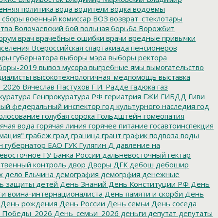
енняя политика
вода
водители
водка
водоемы
 сборы
военный комиссар
ВОЗ
возврат_стеклотары
итва
Волочаевский бой
вольная борьба
Ворожбит
орум
врач
врачебные ошибки
врачи
вредные привычки
аселения
Всероссийская спартакиада пенсионеров
ры губернатора
выборы мэра
выборы ректора
боры-2019
вывоз мусора
выгребные ямы
вымогательство
циалисты
высокотехнологичная_медпомощь
выставка
_2026
Вячеслав Пастухов
Г.И. Радде
гадюка
газ
куратура
Генпрокуратура РФ
гериатрия
ГЖИ
ГИБДД
Гиви
ный федеральный инспектор
год культурного наследия
год
олосование
голубая сорока
Гольдштейн
гомеопатия
ячая вода
горячая линия
горячее питание
госавтоинспекция
мация"
грабеж
град
граница
грант
график подвоза воды
н
губернатор ЕАО
ГУК
Гулягин
Д
давление на
восточное ГУ Банка России
дальневосточный гектар
твенный контроль
двор
Дворы
ДГК
дебош
дебошир
х
дело Ельчина
демография
демогрфия
денежные
ь защиты детей
День Знаний
День Конституции РФ
День
и воина-интернационалиста
День памяти и скорби
День
День рождения
День России
День семьи
День соседа
_Победы_2026
День_семьи_2026
деньги
депутат
депутаты