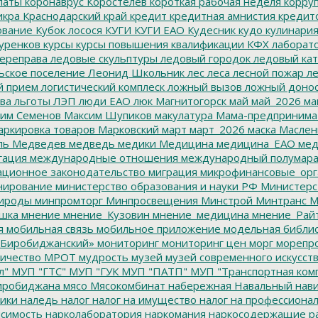
латы
коронаврус
Коростелев
короткая рабочая неделя
корру
икра
Краснодарский край
кредит
кредитная амнистия
кредит
ование
Кубок лосося
КУГИ
КУГИ ЕАО
Кудесник
кудо
кулинари
уренков
курсы
курсы повышения квалификации
КФХ
лаборат
ереправа
ледовые скульптуры
ледовый городок
ледовый кат
ьское поселение
Леонид Школьник
лес
леса
лесной пожар
ле
й прием
логистический комплеск
ложный вызов
ложный доно
ва
льготы
ЛЭП
люди ЕАО
люк
Магнитогорск
май
май_2026
ма
им Семенов
Максим Шупиков
макулатура
Мама-предпринима
ркировка товаров
Марковский
март
март_2026
маска
Маслен
ль
Медведев
медведь
медики
Медицина
медицина_ЕАО
мед
гация
международные отношения
международный полумара
ционное законодательство
миграция
микрофинансовые_орг
ирование
министерство образования и науки РФ
Министерс
ироды
минпромторг
Минпросвещения
Минстрой
Минтранс
М
шка
мнение
мнение_Кузовин
мнение_медицина
мнение_Рай
я
мобильная связь
мобильное приложение
модельная библи
Биробиджанский»
мониторинг
мониторинг цен
морг
морепр
ичество
МРОТ
мудрость
музей
музей современного искусст
л"
МУП "ГТС"
МУП "ГУК
МУП "ПАТП"
МУП "Транспортная ком
иробиджана
мясо
Мясокомбинат
набережная
Навальный
нави
ики
наледь
налог
налог на имущество
налог на профессиона
симость
нарколаборатория
наркомания
наркосодержащие р