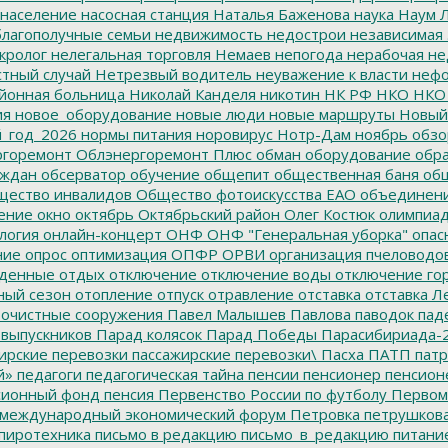
население
насосная станция
Наталья Баженова
наука
Наум Л
лагополучные семьи
недвижимость
недострои
независимая 
кролог
нелегальная торговля
Немаев
непогода
нерабочая не
тный случай
Нетрезвый водитель
неуважение к власти
нефо
йонная больница
Николай Канделя
никотин
НК РФ
НКО
НКО
ия
новое_оборудование
новые люди
новые маршруты
Новый
_год_2026
нормы питания
норовирус
Нотр-Дам
ноябрь
обзо
горемонт
Облэнергоремонт Плюс
обман
оборудование
обр
аждан
обсерватор
обучение
общепит
общественная баня
общ
ество инвалидов
Общество фотоискусства ЕАО
объединен
ение
окно
октябрь
Октябрьский район
Олег Костюк
олимпиа
логия
онлайн-концерт
ОНФ
ОНФ "Генеральная уборка"
опас
ние
опрос
оптимизация
ОПФР
ОРВИ
организация пчеловодо
денные
отдых
отключение
отключение воды
отключение го
ный сезон
отопление
отпуск
отравление
отставка
отставка Л
очистные сооружения
Павел Малышев
Павлова
паводок
пад
 выпускников
Парад колясок
Парад Победы
Парасибириада-
ирские перевозки
пассажирские перевозки\
Пасха
ПАТП
патр
й»
педагоги
педагогическая тайна
пенсии
пенсионер
пенсион
ионный фонд
пенсия
Первенство России по футболу
Первом
 международный экономический форум
Петровка
петрушков
пиротехника
письмо в редакцию
письмо_в_редакцию
питани