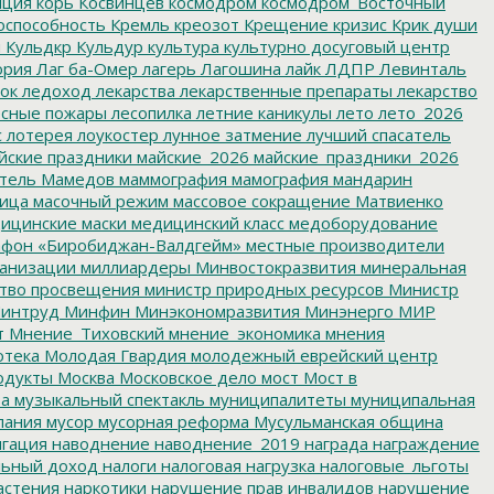
пция
корь
Косвинцев
космодром
космодром_Восточный
оспособность
Кремль
креозот
Крещение
кризис
Крик души
я
Кульдкр
Кульдур
культура
культурно досуговый центр
ория
Лаг ба-Омер
лагерь
Лагошина
лайк
ЛДПР
Левинталь
ок
ледоход
лекарства
лекарственные препараты
лекарство
сные пожары
лесопилка
летние каникулы
лето
лето_2026
с
лотерея
лоукостер
лунное затмение
лучший спасатель
йские праздники
майские_2026
майские_праздники_2026
тель
Мамедов
маммография
мамография
мандарин
ица
масочный режим
массовое сокращение
Матвиенко
ицинские маски
медицинский класс
медоборудование
фон «Биробиджан-Валдгейм»
местные производители
анизации
миллиардеры
Минвостокразвития
минеральная
тво просвещения
министр природных ресурсов
Министр
интруд
Минфин
Минэкономразвития
Минэнерго
МИР
т
Мнение_Тиховский
мнение_экономика
мнения
отека
Молодая Гвардия
молодежный еврейский центр
одукты
Москва
Московское дело
мост
Мост в
ва
музыкальный спектакль
муниципалитеты
муниципальная
пания
мусор
мусорная реформа
Мусульманская община
гация
наводнение
наводнение_2019
награда
награждение
льный доход
налоги
налоговая нагрузка
налоговые_льготы
астения
наркотики
нарушение прав инвалидов
нарушение