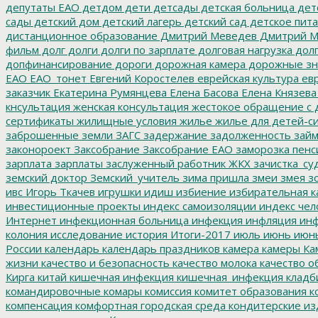
депутаты ЕАО
детдом
дети
детсады
детская больница
дет
сады
детский дом
детский лагерь
детский сад
детское пит
дистанционное образование
Дмитрий Меведев
Дмитрий М
фильм
долг
долги
долги по зарплате
долговая нагрузка
долг
допфинансирование
дороги
дорожная камера
дорожные зн
ЕАО
ЕАО_тонет
Евгений Коростелев
еврейская культура
евр
заказчик
Екатерина Румянцева
Елена Басова
Елена Князева
кнсультация
женская консультация
жестокое обращение с 
сертификаты
жилищные условия
жилье
жилье для детей-с
заброшенные земли
ЗАГС
задержание
задолженность
зай
законороект
Заксобрание
Заксобрание ЕАО
заморозка пенс
зарплата
зарплаты
заслуженный работник ЖКХ
зачистка_су
земский доктор
Земский_учитель
зима пришла
змеи
змея
зо
ивс
Игорь Ткачев
игрушки
идиш
избиение
избирательная к
инвестиционные проекты
индекс самоизоляции
индекс чел
Интернет
инфекционная больница
инфекция
инфляция
инф
колония
исследование
история
Итоги-2017
июль
июнь
июн
России
календарь
календарь праздников
камера
камеры
Ка
жизни
качество и безопасность
качество молока
качество о
Кирга
китай
кишечная инфекция
кишечная_инфекция
кладб
командировочные
комары
комиссия
комитет образования
к
компенсация
комфортная городская среда
кондитерские из