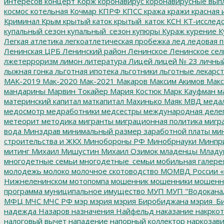
интересов
концерт
Корж
коронавирус
коронавирусные вып
космос
котельная
Кочмар
КПРФ
КПСС
кража
кражи
красная 
Криминал
Крым
крытый каток
крытый_каток
КСН
КТ-исслед
купальный сезон
купальный_сезон
купюры
Кураж
курение
К
Легкая атлетика
легкоатлетическая пробежка
лед
ледовая п
Ленинская ЦРБ
Ленинский район
Ленинское
Ленинское сел
лжетерроризм
лимон
литература
Лицей
лицей № 23
личны
лыжная гонка
льготная ипотека
льготники
льготные лекарст
МАК-2019
Мак-2020
Мак-2021
Макаров
Максим Акимов
Макс
мандарины
Марвин Токайер
Мария Костюк
Марк Кауфман
ма
материнский капитал
маткапитал
Махинько
Маяк
МВД
меда
медосмотр
медработники
медсестры
международная деле
метеорит
методика
мигранты
миграционная политика
мигра
вода
Минздрав
минимальный размер заработной платы
мин
строительства и ЖКХ
Минобороны РФ
Минобрнауки
Минпр
митинг
Михаил Мишустин
Михаил Озимок
младенцы
Младу
многодетные семьи
многодетные_семьи
мобильная галере
молодежь
молоко
молочное скотоводство
МОМВД России «
Нижнеленинском
мотопомпа
мошенник
мошенники
мошенн
программа
муниципальное имущество
МУП
МУП "Водокана
МФЦ
МЧС
МЧС РФ
мэр
мэрия
мэрия Биробиджана
мэрия_Б
надежда
Назаров
назначения
Найфельд
наказание
накркот
налоговый вычет
нападение
напорный коллектор
наркозави