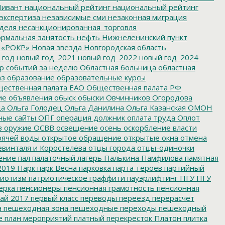
ивант
национальный рейтинг
национальный рейтинг
экспертиза
независимые сми
незаконная миграция
деля
несанкционированная_торговля
рмальная занятость
нефть
Нижнеленинский пункт
 «РОКР»
Новая звезда
Новгородская область
 год
новый год_2021
новый год_2022
новый год_2024
р событий за неделю
Областная больница
областная
аз
образование
образовательные курсы
ественная палата ЕАО
Общественная палата РФ
ие
объявления
обыск
обыски
Овчинников
Огородова
да
Ольга Голодец
Ольга Данилина
Ольга Казанская
ОМОН
ные сайты
ОПГ
операция должник
оплата труда
Оплот
в
оружие
ОСВВ
освещение
осень
оскорбление власти
рячей воды
открытое обращение
открытые окна
отмена
евинталя и Коростелёва
отцы города
отцы-одиночки
ение
пал
палаточный лагерь
Палькина
Памфилова
памятная
2019
Парк
парк Весна
парковка
парта_героев
партийный
иотизм
патриотическое граффити
пауэрлифтинг
ПГУ
ПГУ
ерка
пенсионеры
пенсионная грамотность
пенсионная
ай 2017
первый класс
переводы
переезд
перерасчет
а
пешеходная зона
пешеходные переходы
пешеходный
е
план мероприятий
платный перекресток
Платон
плитка