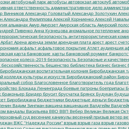
озки
автобусный парк
автобусы
автовокзал
автоклуб
автомо
ивная ответственность
административное дело
администра
р Винников
Александр Головатый
Александр Золотухин
Алек
ин
Александра Филиппова
Алексей Корниенко
Алексей Наваль
гия
альманах
Амур
Амурзет
Амурская область
Амурский поло
ндрей Пивенко
Анна Кузнецова
аномальное потепление
ано
террористическая безопасность
антитеррористическая коми
Арбат
Арена
аренда земли
арендная плата
арест
арест счет
трономия
асфальт
асфальтовое покрытие
Атлет
аудиенция
аф
овская карта
банковские_карты
банковский роуминг
банкротс
зопасное колесо-2019
безопасность
Безопасные и качестве
к
бесхозяйственность
бешенство
библиотека
бизнес
бизнес 
Биробиджанская воспитательная колония
Биробиджанская т
 колледж культуры и искусств
Биробиджанский район
Биро
дральный собор
Благословенное
благотворитель года
благот
тройство
Блокада Ленинграда
боевые патроны
боеприпасы
Б
к
браконьер
Бридер
брусит
брусчатка
Брянск
Будукан
будущи
ет Биробиджана
бюджетники
бюджетные деньги
бюджетны
Ленин
Вадим Зингман
вакцина
вакцинация
Валдгейм
Валдгей
изм
вандалы
Васильева
ВВО
ВВП
Вебер
Великан
Великая Окт
ерховный суд
весенние каникулы
весенний призыв
ветер
ве
иджан
ВЖС "Надежда России"
взрыв
взрыв газа
взрыв газово
рёл
Виктор Солнцев
викторина
Винников
вице-премьер
ВИЧ