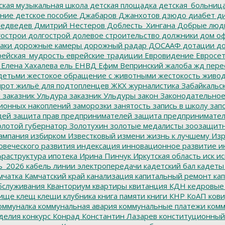
ская музыкальная школа
детская площадка
детская_больниц
ание
детское пособие
Джабаров
Джанхотов
дзюдо
диабет
ди
едведев
Дмитрий Нестеров
Доблесть_Хингана
Добрые люд
острои
долгострой
долевое строительство
должники
дом о
аки
дорожные камеры
дорожный радар
ДОСААФ
дотации
до
ейская_мудрость
еврейские традиции
Евровидение
Евросе
Елена Хахалева
ель
ЕНВД
Ефим Вепринский
жалоба
жд пере
детьми
жестокое обращение с животными
жестокость
живо
ирот
жильё для подтопленцев
ЖКХ
журналистика
Забайкальск
м
заказник Ульдура
заказник Ульдуры
закон
Законодательное
ионных накоплений
заморозки
занятость
запись в школу
запо
дей
защита прав предпринимателей
защита предпринимате
лотой губернатор
Золотухин
золотые медалисты
зоозащит
ампания
избирком
Известковый
измени жизнь к лучшему
Изр
овеческого развития
индексация
инновационное развитие
ин
раструктура
ипотека
Ирина Пинчук
Иркутская область
иск
ис
ь_2026
кабель линии электропередачи
кадетский бал
кадеты
мчатка
Камчатский край
канализация
капитальный ремонт
кап
бслуживания
Кванториум
квартиры
квитанция
КДН
кедровые
ище
клещ
клещи
клубника
книга памяти
книги
КНР
КоАП
кови
оммуналка
коммунальная авария
коммунальные платежи
комм
делия
конкурс
Конрад
Константин Лазарев
конституционный