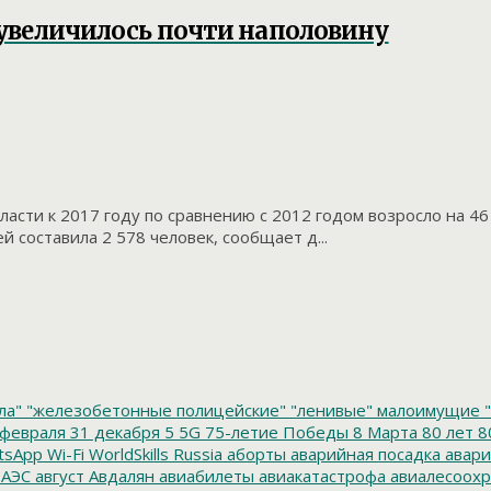
 увеличилось почти наполовину
сти к 2017 году по сравнению с 2012 годом возросло на 46 
составила 2 578 человек, сообщает д...
ла"
"железобетонные полицейские"
"ленивые" малоимущие
"
февраля
31 декабря
5
5G
75-летие Победы
8 Марта
80 лет
8
tsApp
Wi-Fi
WorldSkills Russia
аборты
аварийная посадка
авари
 АЭС
август
Авдалян
авиабилеты
авиакатастрофа
авиалесоохр