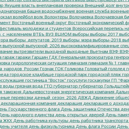
р Якушев
власть
внеплановая проверка
Внешний долг
внутр
донапорная башня
водоснабжение
военная служба
военные
окзал
волейбол
волк
Волонтеры
Волочаевка
Волочаевская б
емент
Восточный военный округ
Восточный экономический ф
фестиваль молодежи и студентов
Всероссийская перепись н
а_с_населением
ВТБъ
ВУЗ
ВЦИОМ
выборы
выборы 2017
выбо
тора
выборы_депутатов_2019
выборы_мэра
выборы-2018
вы
и
выпускной
выпускной_2026
высококвалифицированные спе
вание
вытрезвители
выходной
выходные
Вьетнам
ВЭФ
ВЭФ
а
гараж
гаражи
Гаршин
ГДК
Генеральная прокуратура
генпро
новка
гидрологическая ситуация
гимназия
гимназия № 1
глав
а_народов_России
Гознак
ГОК
Голикова
Головатый
гололед
г
реда
городское кладбище
городской парк
городской пляж
гор
осслужащие
гостиница "Восток"
госуслуги
госхакупки
ГП "Фар
е воды
грязная вода
ГТО
губернатор
губернатор Гольдштей
я таможня
Дальневосточная энергетическая компания
Дальне
чные перевозки
дачный_сезон_2026
ДВЖД
Движение общес
декларационная компания
декларация
декларация о дохода
нь Государственного флага
День защитника Отечества
ден
ень народного единства
день открытых дверей
День памят
а ЖКХ
День работника культуры
день работника транспорта
день учителя
день физкультурника
День флага России
День