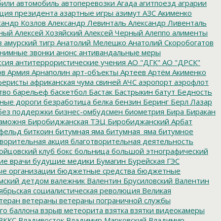
били
автомобиль
автоперевозки
Агада
агитпоезд
аграрии
ция президента
азартные игры
азимут
АЗС
Акименко
сандр Козлов
Александр Левинталь
Александр Ливенталь
ный
Алексей Хозяйский
Алексей Черный
Алеппо
алименты
з
амурский тигр
Анатолий Мелешко
Анатолий Скоробогатов
нимные звонки
анонс
антивандальные меры
ссия
антитеррористические учения
АО "ДГК"
АО "ДРСК"
ов
Армия
Арнаполин
арт-объекты
Артеев
Артём Акименко
еристы
африканская чума свиней
АЧС
аэропорт
аэрофлот
тво
барельеф
баскетбол
Бастак
Бастрыкин
батут
Бедность
нные дороги
безработица
белка
бензин
Беринг
Берл Лазар
без поддержки
бизнес-омбудсмен
биометрия
Бира
Биракан
аможня
Биробиджанская ТЭЦ
Биробиджанский Арбат
фельд
биткоин
битумная яма
битумная_яма
битумное
ворительная акция
благотворительная деятельность
ойцовский клуб
бокс
больница
большой этнографический
е врачи
будущие медики
Бумагин
Бурейская ГЭС
е организации
бюджетные средства
бюджетные
мский детдом
валежник
Валентин Брусиловский
Валентин
ябрьская социалистическая революция
Великая
теран
ветераны
ветераны пограничной службы
го баллона
взрыв метеорита
взятка
взятки
видеокамеры
ВККС
Владивосток
Владимир Марковский
Владимир