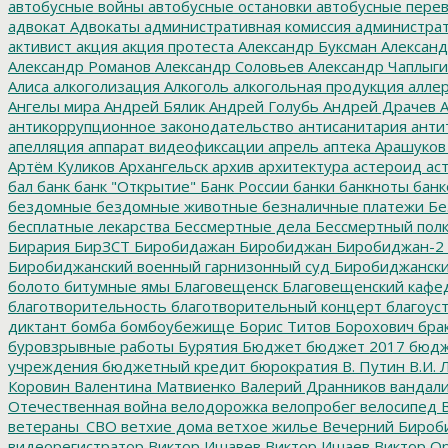
автобусные войны
автобусные остановки
автобусные перев
адвокат
Адвокаты
административная комиссия
администрат
активист
акция
акция протеста
Александр Буксман
Александ
Александр Романов
Александр Соловьев
Александр Чаплыг
Алиса
алкоголизация
Алкоголь
алкогольная продукция
аллер
Ангелы мира
Андрей Бялик
Андрей Голубь
Андрей Драчев
А
антикоррупционное законодательство
антисанитария
анти
апелляция
аппарат видеофиксации
апрель
аптека
Арашуков
Артём Куликов
Архангельск
архив
архитектура
астероид
ас
бал
банк
банк "Открытие"
Банк России
банки
банкноты
банк
бездомные
бездомные животные
безналичные платежи
Бе
бесплатные лекарства
Бессмертные дела
Бессмертный пол
Бирария
БирЗСТ
Биробидажан
Биробиджан
Биробиджан-2
Биробиджанский военный гарнизонный суд
Биробиджанский
болото
битумные ямы
Благовещенск
Благовещенский кафе
благотворительность
благотворительный концерт
благоус
диктант
бомба
бомбоубежище
Борис Титов
Борохович
бра
буровзрывные работы
Бурятия
Бюджет
бюджет 2017
бюдж
учреждения
бюджетный кредит
бюрократия
В. Путин
В.И. 
Коровин
Валентина Матвиенко
Валерий Дранников
вандал
Отечественная война
велодорожка
велопробег
велосипед
В
ветераны_СВО
ветхие дома
ветхое жилье
Вечерний Бироб
видеорегистратор
Виктор Ишавев
Виктор Ишаев
Виктор О