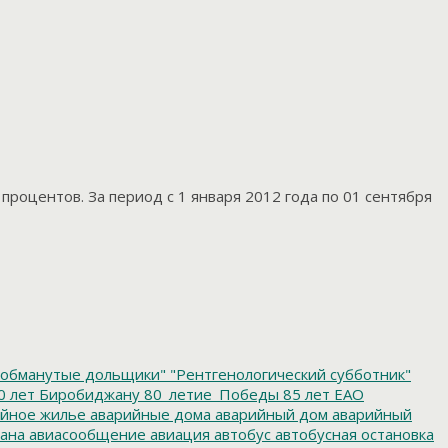
процентов. За период с 1 января 2012 года по 01 сентября
обманутые дольщики"
"Рентгенологический субботник"
0 лет Биробиджану
80_летие_Победы
85 лет ЕАО
йное жилье
аварийные дома
аварийный дом
аварийный
ана
авиасообщение
авиация
автобус
автобусная остановка