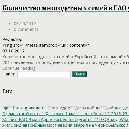
Количество многодетных семей в ЕАО
03.10.2017
0 comments
Редактор
<img src=" <meta itemprop="url" content="
03.10.2017
Количество многодетных семей в Еврейской автономной обла
2017 численность рожденных третьих и последующих детей 
Continue reading
Найти:
Тэги
"@"
"Банк приколов"
"Бествидео"
"Дети войны"
"Добрые де
"Цементный поток"
@
1 класс
1 мая
1 сентября
112
2018
23 
85_лет_ЕАО
9 мая
Apple
Forbes
Instagram
L-410
QR-код
Wha
жилфонд
аварийный мост
авария
авария на Чернобыльской