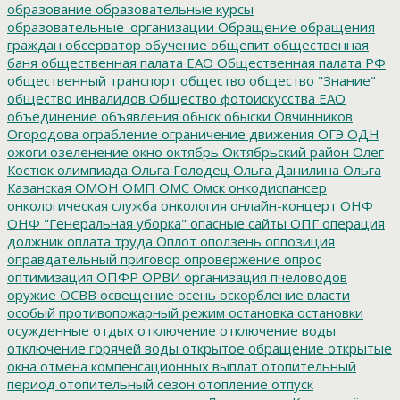
образование
образовательные курсы
образовательные_организации
Обращение
обращения
граждан
обсерватор
обучение
общепит
общественная
баня
общественная палата ЕАО
Общественная палата РФ
общественный транспорт
общество
общество "Знание"
общество инвалидов
Общество фотоискусства ЕАО
объединение
объявления
обыск
обыски
Овчинников
Огородова
ограбление
ограничение движения
ОГЭ
ОДН
ожоги
озеленение
окно
октябрь
Октябрьский район
Олег
Костюк
олимпиада
Ольга Голодец
Ольга Данилина
Ольга
Казанская
ОМОН
ОМП
ОМС
Омск
онкодиспансер
онкологическая служба
онкология
онлайн-концерт
ОНФ
ОНФ "Генеральная уборка"
опасные сайты
ОПГ
операция
должник
оплата труда
Оплот
оползень
оппозиция
оправдательный приговор
опровержение
опрос
оптимизация
ОПФР
ОРВИ
организация пчеловодов
оружие
ОСВВ
освещение
осень
оскорбление власти
особый противопожарный режим
остановка
остановки
осужденные
отдых
отключение
отключение воды
отключение горячей воды
открытое обращение
открытые
окна
отмена компенсационных выплат
отопительный
период
отопительный сезон
отопление
отпуск