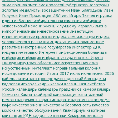
зима пришла
змеи
змея
золотой губернатор
Золотухин
золотые медалисты
зоозащитники
Иван Благодырь
Иван
Голунов
Иван Проходцев
ИВЛ
ивс
Игорь Ткачев
игрушки
идиш
избиение
избирательная кампания
избирком
Известковый
измени жизнь к лучшему
Израиль
имена
импорт
инвалиды
инвестирование
инвестиции
инвестиционные проекты
индекс самоизоляции
индекс
человеческого развития
индексация
инновационное
развитие
иностранные государства
инспектор ДПС
инсульт
интервью
Интернет
инфекционная больница
инфекция
инфляция
инфраструктура
ипотека
Ирина
Пинчук
Иркутская область
иск
искусственная елка
искусственный_интеллект
исправительная колония
исследование
история
Итоги-2017
июль
июнь
июнь_2026
кабель линии электропередачи
кадетский бал
кадеты
кадровая чехарда
кадры
казаки
Казань
Казначейство
России
календарь
календарь праздников
камера
камеры
Камчатка
Камчатский край
канализация
капитальный
ремонт
капремонт
карантин
карате
каратин
катастрофа
кафе
качество жизни
качество и безопасность
качество
молока
качество обслуживания
Кванториум
квартиры
квитанция
КДН
кедровые шишки
Кемерово
кинозал