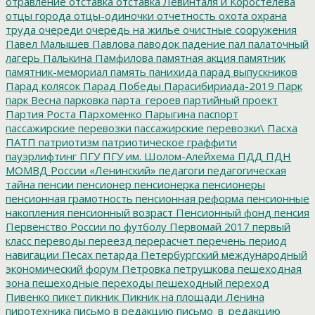
отравление
отставка
отставка Левинталя и Коростелёва
отцы города
отцы-одиночки
отчетность
охота
охрана
труда
очереди
очередь на жилье
очистные сооружения
Павел Малышев
Павлова
паводок
падение
пал
палаточный
лагерь
Палькина
Памфилова
памятная акция
памятник
памятник-мемориал
память
панихида
парад выпускников
Парад колясок
Парад Победы
Парасибириада-2019
Парк
парк Весна
парковка
парта_героев
партийный проект
Партия Роста
Пархоменко
Парыгина
паспорт
пассажирские перевозки
пассажирские перевозки\
Пасха
ПАТП
патриотизм
патриотическое граффити
пауэрлифтинг
ПГУ
ПГУ им. Шолом-Алейхема
ПДД
ПДН
МОМВД России «Ленинский»
педагоги
педагогическая
тайна
пенсии
пенсионер
пенсионерка
пенсионеры
пенсионная грамотность
пенсионная реформа
пенсионные
накопления
пенсионный возраст
Пенсионный фонд
пенсия
Первенство России по футболу
Первомай 2017
первый
класс
переводы
переезд
перерасчет
перечень
период
навигации
Песах
петарда
Петербургский международный
экономический форум
Петровка
петрушкова
пешеходная
зона
пешеходные переходы
пешеходный переход
Пивенко
пикет
пикник
Пикник на площади Ленина
пиротехника
письмо в редакцию
письмо_в_редакцию