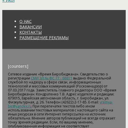
« Июл
О НАС
ВАКАНСИИ
КОНТАКТЫ
РАЗМЕЩЕНИЕ РЕКЛАМЫ
[counters]
Сетевое издание «Время Биробиджана». Свидетельство о
регистрации
СМИ ЭЛ № ФС 77 - 68811
выдано Федеральной
службой по надзору в сфере связи, информационных
технологий и массовых коммуникаций (Роскомнадзор) от
07.03.2017 года. Заместитель главного редактора ООО «Время
Биробиджана»: Кондратенко Т.В. Адрес издателя и редакции:
679015, Еврейская автономная область, г. Биробиджан, ул.
Физкультурная, д. 26. Телефон (42622) 2-17-85. E-mail:
vremya-
bir@yandex.ru
При перепечатке текстов либо ином
использовании текстовых материалов с настоящего сайта на
иных ресурсах в сети Интернет гиперссылка на источник
обязательна. Мнение авторов публикаций не всегда отражает
точку зрения редакции. Если, по вашему мнению,
опубликованная информация не соответствует