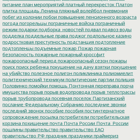
питание
план мероприятий
платный перекресток
Платон
плитка
площадь Ленина
пляжный волейбол
пневмония
побег из колонии
побои
повышение пенсионного возраста
погода
погорельцы
пограничные войска
пограничный
режим
подарки
подборка_новостей
подвал
подвоз воды
подделка
поддельные права
поджог
подпольное казино
подростковая преступность
подстанция
подтопление
подтопленцы
подъемные
пожар
Пожар
пожарная
безопасность
пожарные
пожарный кроссфит
пожароопасный период
пожароопасный сезон
пожары
поиск
поиск ребенка
покушение на дачу взятки
покушение
на убийство
полезное
полигон
поликлиника
полиомиелит
политехнический техникум
политические партии
полиция
Половинко
помойки
помощь
Понтонная переправа
порча
имущества
порыв
порыв водопровода
порыв теплотрассы
порыв трубопровода
посевная
поселок Партизанский
послание Федеральному Собранию
последние звонки
последний звонок
пособие
пособия
постинтернатное
сопровождение
посылка
потребители
потребительская
корзина
похищение
почта
Почта России
Почта_России
пошлины
правительство
правительство ЕАО
правительство РФ
праздник
праздники
праймериз