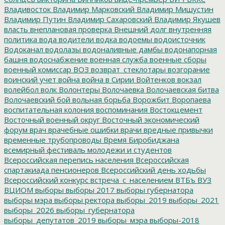
Владивосток
Владимир Марковский
Владимир Мишустин
Владимир Путин
Владимир Сахаровский
Владимир Якушев
власть
внеплановая проверка
Внешний долг
внутренняя
политика
вода
водители
водка
водоемы
водоисточник
Водоканал
водолазы
водоналивные дамбы
водонапорная
башня
водоснабжение
военная служба
военные сборы
военный комиссар
ВОЗ
возврат_стеклотары
возгорание
воинский учет
война
война в Сирии
Войтенков
вокзал
волейбол
волк
Волонтеры
Волочаевка
Волочаевская битва
Волочаевский бой
вольная борьба
Ворожбит
Воропаева
воспитательная колония
воспоминания
Востокцемент
Восточный военный округ
Восточный экономический
форум
врач
врачебные ошибки
врачи
вредные привычки
временные трубопроводы
Время Биробиджана
всемирный фестиваль молодежи и студентов
Всероссийская перепись населения
Всероссийская
спартакиада пенсионеров
Всероссийский день ходьбы
Всероссийский конкурс
встреча_с_населением
ВТБъ
ВУЗ
ВЦИОМ
выборы
выборы 2017
выборы губернатора
выборы мэра
выборы ректора
выборы_2019
выборы_2021
выборы_2026
выборы_губернатора
выборы_депутатов_2019
выборы_мэра
выборы-2018