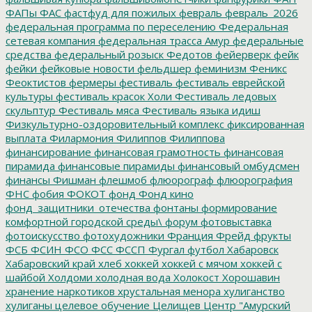
ФАПы
ФАС
фастфуд для пожилых
февраль
февраль_2026
федеральная программа по переселению
Федеральная
сетевая компания
федеральная трасса Амур
федеральные
средства
федеральный розыск
Федотов
фейерверк
фейк
фейки
фейковые новости
фельдшер
феминизм
Феникс
Феоктистов
фермеры
фестиваль
фестиваль еврейской
культуры
фестиваль красок Холи
Фестиваль ледовых
скульптур
Фестиваль мяса
Фестиваль языка идиш
Физкультурно-оздоровительный комплекс
фиксированная
выплата
Филармония
Филиппов
Филиппова
финансирование
финансовая грамотность
финансовая
пирамида
финансовые пирамиды
финансовый омбудсмен
финансы
Фишман
флешмоб
флюорограф
флюорография
ФНС
фобия
ФОКОТ
фонд
Фонд кино
фонд_защитники_отечества
фонтаны
формирование
комфортной городской среды\
форум
фотовыставка
фотоискусство
фотохудожники
Франция
Фрейд
фрукты
ФСБ
ФСИН
ФСО
ФСС
ФССП
Фургал
футбол
Хабаровск
Хабаровский край
хлеб
хоккей
хоккей с мячом
хоккей с
шайбой
Холдоми
холодная вода
Холокост
Хорошавин
хранение наркотиков
хрустальная менора
хулиганство
хулиганы
целевое обучение
Целищев
Центр "Амурский