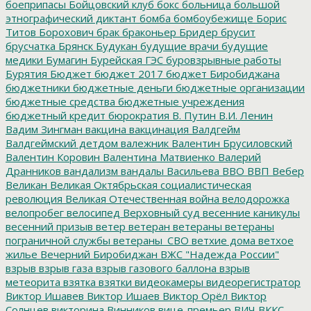
боеприпасы
Бойцовский клуб
бокс
больница
большой
этнографический диктант
бомба
бомбоубежище
Борис
Титов
Борохович
брак
браконьер
Бридер
брусит
брусчатка
Брянск
Будукан
будущие врачи
будущие
медики
Бумагин
Бурейская ГЭС
буровзрывные работы
Бурятия
Бюджет
бюджет 2017
бюджет Биробиджана
бюджетники
бюджетные деньги
бюджетные организации
бюджетные средства
бюджетные учреждения
бюджетный кредит
бюрократия
В. Путин
В.И. Ленин
Вадим Зингман
вакцина
вакцинация
Валдгейм
Валдгеймский детдом
валежник
Валентин Брусиловский
Валентин Коровин
Валентина Матвиенко
Валерий
Дранников
вандализм
вандалы
Васильева
ВВО
ВВП
Вебер
Великан
Великая Октябрьская социалистическая
революция
Великая Отечественная война
велодорожка
велопробег
велосипед
Верховный суд
весенние каникулы
весенний призыв
ветер
ветеран
ветераны
ветераны
пограничной службы
ветераны_СВО
ветхие дома
ветхое
жилье
Вечерний Биробиджан
ВЖС "Надежда России"
взрыв
взрыв газа
взрыв газового баллона
взрыв
метеорита
взятка
взятки
видеокамеры
видеорегистратор
Виктор Ишавев
Виктор Ишаев
Виктор Орёл
Виктор
Солнцев
викторина
Винников
вице-премьер
ВИЧ
ВККС