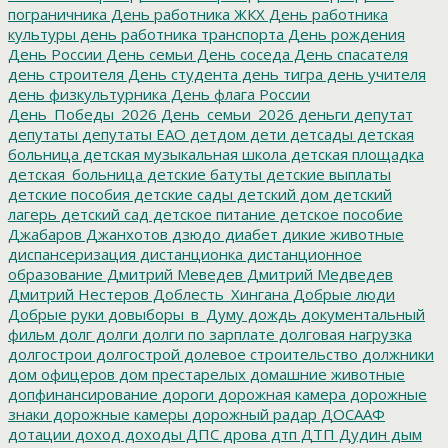
пограничника
День работника ЖКХ
День работника
культуры
день работника транспорта
День рождения
День России
День семьи
День соседа
День спасателя
день строителя
День студента
день тигра
день учителя
день физкультурника
День флага России
День_Победы_2026
День_семьи_2026
деньги
депутат
депутаты
депутаты ЕАО
детдом
дети
детсады
детская
больница
детская музыкальная школа
детская площадка
детская_больница
детские батуты
детские выплаты
детские пособия
детские сады
детский дом
детский
лагерь
детский сад
детское питание
детское пособие
Джабаров
Джанхотов
дзюдо
диабет
дикие животные
диспансеризация
дистанционка
дистанционное
образование
Дмитрий Меведев
Дмитрий Медведев
Дмитрий Нестеров
Доблесть_Хингана
Добрые люди
Добрые руки
довыборы_в_Думу
дождь
документальный
фильм
долг
долги
долги по зарплате
долговая нагрузка
долгострои
долгострой
долевое строительство
должники
дом офицеров
дом престарелых
домашние животные
допфинансирование
дороги
дорожная камера
дорожные
знаки
дорожные камеры
дорожный радар
ДОСААФ
дотации
доход
доходы
ДПС
дрова
дтп
ДТП
Дудин
дым