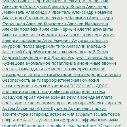
Буксман
Александр Винников
Александр Головатый
Александр Золотухин
Александр Козлов
Александр
Левинталь
Александр Ливенталь
Александр Романов
Александр Соловьев
Александр Чаплыгин
Александра
Филиппова
Алексей Корниенко
Алексей Навальный
Алексей Хозяйский
Алексей Черный
Алеппо
алименты
Алиса
алкоголизация
Алкоголь
алкогольная продукция
аллергия
альманах
Амур
Амурзет
Амурская область
Амурский полоз
амурский тигр
Анатолий Мелешко
Анатолий Скоробогатов
Ангелы мира
Андрей Бялик
Андрей Голубь
Андрей Драчев
Андрей Пивенко
Анна
Кузнецова
аномальное потепление
анонимные звонки
анонс
антивандальные меры
антикоррупционное
законодательство
антисанитария
антитеррористическая
безопасность
антитеррористическая комиссия
антитеррористические учения
АО "ДГК"
АО "ДРСК"
апелляция
аппарат видеофиксации
апрель
аптека
Арашуков
Арбат
Арена
аренда земли
арендная плата
арест
арест счетов
Армия
Арнаполин
арт-объекты
Артеев
Артём Акименко
Артём Куликов
Архангельск
архив
архитектура
астероид
астрономия
асфальт
асфальтовое
покрытие
Атлет
аудиенция
аферисты
африканская чума
свиней
АЧС
аэропорт
аэрофлот
бал
банк
банк "Открытие"