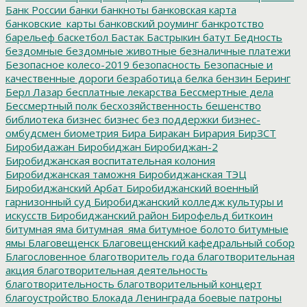
Банк России
банки
банкноты
банковская карта
банковские_карты
банковский роуминг
банкротство
барельеф
баскетбол
Бастак
Бастрыкин
батут
Бедность
бездомные
бездомные животные
безналичные платежи
Безопасное колесо-2019
безопасность
Безопасные и
качественные дороги
безработица
белка
бензин
Беринг
Берл Лазар
бесплатные лекарства
Бессмертные дела
Бессмертный полк
бесхозяйственность
бешенство
библиотека
бизнес
бизнес без поддержки
бизнес-
омбудсмен
биометрия
Бира
Биракан
Бирария
БирЗСТ
Биробидажан
Биробиджан
Биробиджан-2
Биробиджанская воспитательная колония
Биробиджанская таможня
Биробиджанская ТЭЦ
Биробиджанский Арбат
Биробиджанский военный
гарнизонный суд
Биробиджанский колледж культуры и
искусств
Биробиджанский район
Бирофельд
биткоин
битумная яма
битумная_яма
битумное болото
битумные
ямы
Благовещенск
Благовещенский кафедральный собор
Благословенное
благотворитель года
благотворительная
акция
благотворительная деятельность
благотворительность
благотворительный концерт
благоустройство
Блокада Ленинграда
боевые патроны