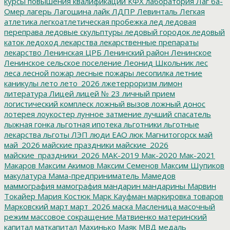
курсы повышения квалификации
КФХ
лаборатория
Лаг ба-
Омер
лагерь
Лагошина
лайк
ЛДПР
Левинталь
Легкая
атлетика
легкоатлетическая пробежка
лед
ледовая
переправа
ледовые скульптуры
ледовый городок
ледовый
каток
ледоход
лекарства
лекарственные препараты
лекарство
Ленинская ЦРБ
Ленинский район
Ленинское
Ленинское сельское поселение
Леонид Школьник
лес
леса
лесной пожар
лесные пожары
лесопилка
летние
каникулы
лето
лето_2026
лжетерроризм
лимон
литература
Лицей
лицей № 23
личный прием
логистический комплеск
ложный вызов
ложный донос
лотерея
лоукостер
лунное затмение
лучший спасатель
лыжная гонка
льготная ипотека
льготники
льготные
лекарства
льготы
ЛЭП
люди ЕАО
люк
Магнитогорск
май
май_2026
майские праздники
майские_2026
майские_праздники_2026
МАК-2019
Мак-2020
Мак-2021
Макаров
Максим Акимов
Максим Семенов
Максим Шупиков
макулатура
Мама-предприниматель
Мамедов
маммография
мамография
мандарин
мандарины
Марвин
Токайер
Мария Костюк
Марк Кауфман
маркировка товаров
Марковский
март
март_2026
маска
Масленица
масочный
режим
массовое сокращение
Матвиенко
материнский
капитал
маткапитал
Махинько
Маяк
МВД
медаль