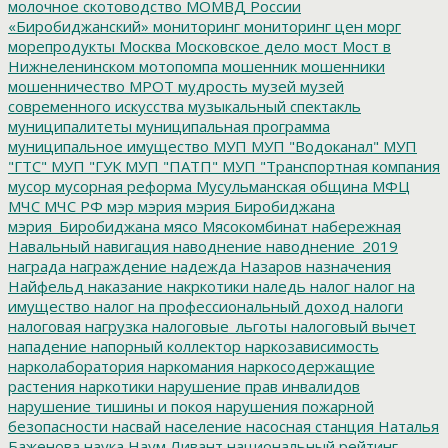
молочное скотоводство
МОМВД России
«Биробиджанский»
мониторинг
мониторинг цен
морг
морепродукты
Москва
Московское дело
мост
Мост в
Нижнеленинском
мотопомпа
мошенник
мошенники
мошенничество
МРОТ
мудрость
музей
музей
современного искусства
музыкальный спектакль
муниципалитеты
муниципальная программа
муниципальное имущество
МУП
МУП "Водоканал"
МУП
"ГТС"
МУП "ГУК
МУП "ПАТП"
МУП "Транспортная компания
мусор
мусорная реформа
Мусульманская община
МФЦ
МЧС
МЧС РФ
мэр
мэрия
мэрия Биробиджана
мэрия_Биробиджана
мясо
Мясокомбинат
набережная
Навальный
навигация
наводнение
наводнение_2019
награда
награждение
надежда
Назаров
назначения
Найфельд
наказание
накркотики
наледь
налог
налог на
имущество
налог на профессиональный доход
налоги
налоговая нагрузка
налоговые_льготы
налоговый вычет
нападение
напорный коллектор
наркозависимость
нарколаборатория
наркомания
наркосодержащие
растения
наркотики
нарушение прав инвалидов
нарушение тишины и покоя
нарушения пожарной
безопасности
насвай
население
насосная станция
Наталья
Баженова
наука
Наум Ливант
национальный рейтинг