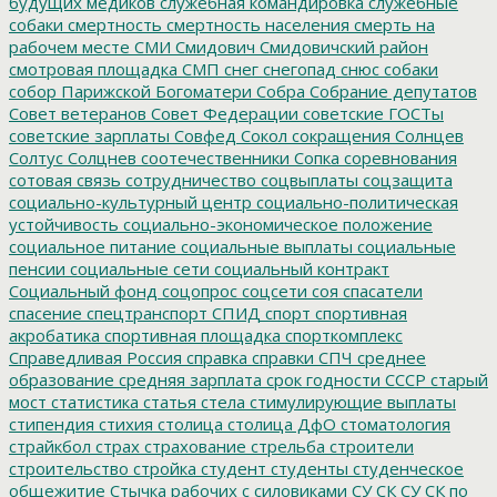
будущих медиков
служебная командировка
служебные
собаки
смертность
смертность населения
смерть на
рабочем месте
СМИ
Смидович
Смидовичский район
смотровая площадка
СМП
снег
снегопад
снюс
собаки
собор Парижской Богоматери
Собра
Собрание депутатов
Совет ветеранов
Совет Федерации
советские ГОСТы
советские зарплаты
Совфед
Сокол
сокращения
Солнцев
Солтус
Солцнев
соотечественники
Сопка
соревнования
сотовая связь
сотрудничество
соцвыплаты
соцзащита
социально-культурный центр
социально-политическая
устойчивость
социально-экономическое положение
социальное питание
социальные выплаты
социальные
пенсии
социальные сети
социальный контракт
Социальный фонд
соцопрос
соцсети
соя
спасатели
спасение
спецтранспорт
СПИД
спорт
спортивная
акробатика
спортивная площадка
спорткомплекс
Справедливая Россия
справка
справки
СПЧ
среднее
образование
средняя зарплата
срок годности
СССР
старый
мост
статистика
статья
стела
стимулирующие выплаты
стипендия
стихия
столица
столица ДфО
стоматология
страйкбол
страх
страхование
стрельба
строители
строительство
стройка
студент
студенты
студенческое
общежитие
Стычка рабочих с силовиками
СУ СК
СУ СК по