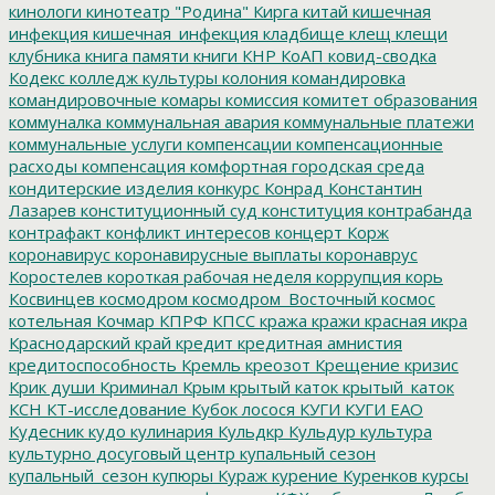
кинологи
кинотеатр "Родина"
Кирга
китай
кишечная
инфекция
кишечная_инфекция
кладбище
клещ
клещи
клубника
книга памяти
книги
КНР
КоАП
ковид-сводка
Кодекс
колледж культуры
колония
командировка
командировочные
комары
комиссия
комитет образования
коммуналка
коммунальная авария
коммунальные платежи
коммунальные услуги
компенсации
компенсационные
расходы
компенсация
комфортная городская среда
кондитерские изделия
конкурс
Конрад
Константин
Лазарев
конституционный суд
конституция
контрабанда
контрафакт
конфликт интересов
концерт
Корж
коронавирус
коронавирусные выплаты
коронаврус
Коростелев
короткая рабочая неделя
коррупция
корь
Косвинцев
космодром
космодром_Восточный
космос
котельная
Кочмар
КПРФ
КПСС
кража
кражи
красная икра
Краснодарский край
кредит
кредитная амнистия
кредитоспособность
Кремль
креозот
Крещение
кризис
Крик души
Криминал
Крым
крытый каток
крытый_каток
КСН
КТ-исследование
Кубок лосося
КУГИ
КУГИ ЕАО
Кудесник
кудо
кулинария
Кульдкр
Кульдур
культура
культурно досуговый центр
купальный сезон
купальный_сезон
купюры
Кураж
курение
Куренков
курсы