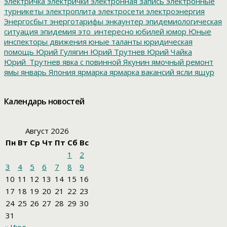
электричка
электрички
электронная запись
электронные
турникеты
электроплита
электросети
электроэнергия
Энергосбыт
энерготарифы
энкаунтер
эпидемиологическая
ситуация
эпидемия
это_интересно
юбилей
юмор
Юные
инспекторы движения
юные таланты
юридическая
помощь
Юрий Гулягин
Юрий Трутнев
Юрий Чайка
Юрий_Трутнев
явка с повинной
Якунин
ямочный ремонт
ямы
январь
Япония
ярмарка
ярмарка вакансий
ясли
ящур
Календарь новостей
Август 2026
Пн
Вт
Ср
Чт
Пт
Сб
Вс
1
2
3
4
5
6
7
8
9
10
11
12
13
14
15
16
17
18
19
20
21
22
23
24
25
26
27
28
29
30
31