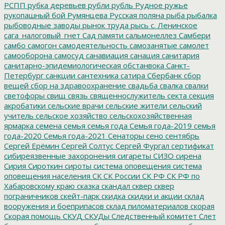
РСПП
рубка деревьев
рубли
рубль
Рудное
ружье
рукопашный бой
Румянцева
Русская поляна
рыба
рыбалка
рыбоводные заводы
рынок труда
рысь
с. Ленинское
сага_налоговый_гнет
Сад памяти
сальмонеллез
Самбери
самбо
самогон
самодеятельность
самозанятые
самолет
самооборона
самосуд
санавиация
санация
санитария
санитарно-эпидемиологическая обстанвока
Санкт-
Петербург
санкции
сантехника
сатира
Сбербанк
сбор
вещей
сбор на здравоохранение
свадьба
свалка
свалки
светофоры
свищ
связь
священнослужитель
секта
секция
акробатики
сельские врачи
сельские жители
сельский
учитель
сельское хозяйство
сельскохозяйственная
ярмарка
семена
семья
семья года
Семья года-2019
семья
года-2020
Семья года-2021
Сенаторы
сено
сентябрь
Сергей Ерёмин
Сергей Солтус
Сергей Фургал
сертификат
сибиреязвенные захоронения
сигареты
СИЗО
сирена
Сирия
Сироткин
сироты
система оповещения
система
оповещения населения
СК
СК России
СК РФ
СК РФ по
Хабаровскому краю
сказка
скандал
сквер
сквер
пограничников
скейт-парк
скидка
скидки и акции
склад
вооружения и боеприпасов
склад пиломатериалов
скорая
Скорая помощь
СКУД
СКУДы
Следственный комитет
Слет