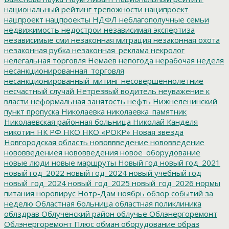
национальный рейтинг тревожности
наципроект
нацпроект
нацпроекты
НДФЛ
неблагополучные семьи
недвижимость
недострои
независимая экспертиза
независимые сми
незаконная миграция
незаконная охота
незаконная рубка
незаконная_реклама
некролог
нелегальная торговля
Немаев
непогода
нерабочая неделя
несанкционированная_торговля
несанкционированный_митинг
несовершеннолетние
несчастный случай
Нетрезвый водитель
неуважение к
власти
неформальная занятость
нефть
Нижнеленинский
пункт пропуска
Николаевка
николаевка_памятник
Николаевская районная больница
Николай Канделя
никотин
НК РФ
НКО
НКО «РОКР»
Новая звезда
Новгородская область
нововвведение
нововведение
нововведениея
нововведения
новое_оборудование
новые люди
новые маршруты
Новый год
новый год_2021
новый год_2022
новый год_2024
новый учебный год
новый_год_2024
новый_год_2025
новый_год_2026
нормы
питания
норовирус
Нотр-Дам
ноябрь
обзор событий за
неделю
Областная больница
областная поликлиника
облздрав
Облученский район
облучье
Облэнергоремонт
Облэнергоремонт Плюс
обман
оборудование
образ