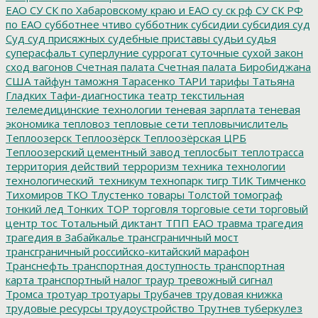
ЕАО
СУ СК по Хабаровскому краю и ЕАО
су ск рф
СУ СК РФ
по ЕАО
субботнее чтиво
субботник
субсидии
субсидия
суд
Суд
суд присяжных
судебные приставы
судьи
судья
суперасфальт
суперлуние
суррогат
суточные
сухой закон
сход вагонов
Счетная палата
Счетная палата Биробиджана
США
тайфун
таможня
Тарасенко
ТАРИ
тарифы
Татьяна
Гладких
Тафи-диагностика
театр
текстильная
телемедицинские технологии
теневая зарплата
теневая
экономика
тепловоз
тепловые сети
тепловычислитель
Теплоозерск
Теплоозёрск
Теплоозёрская ЦРБ
Теплоозерский цементный завод
теплосбыт
теплотрасса
территория действий
терроризм
техника
технологии
технологический_техникум
технопарк
тигр
ТИК
Тимченко
Тихомиров
ТКО
Тлустенко
товары
Толстой
томограф
тонкий лед
Тонких
ТОР
торговля
торговые сети
торговый
центр
тос
Тотальный диктант
ТПП ЕАО
травма
трагедия
трагедия в Забайкалье
трансграничный мост
трансграничный российско-китайский марафон
Транснефть
транспортная доступность
транспортная
карта
транспортный налог
траур
тревожный сигнал
Тромса
тротуар
тротуары
Трубачев
трудовая книжка
трудовые ресурсы
трудоустройство
Трутнев
туберкулез