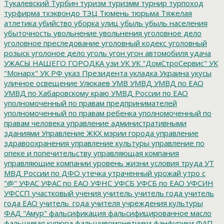
Тукалевский
Турбин
туризм
туризмм
турнир
турпоход
турфирма
тхэквондо
ТЭЦ
Тюмень
тюрьма
Тяжелая
атлетика
убийство
уборка улиц
убыль
убыль населения
убыточность
увольнение
увольнения
уголовное дело
уголовное преследование
уголовный кодекс
уголовный
розыск
уголоное дело
уголь
угон
угон автомобиля
удача
УЖАСЫ НАШЕГО ГОРОДКА
узи
УК
УК "ДомСтроСервис"
УК
"Монарх"
УК РФ
указ Президента
укладка
Украина
укусы
уличное освещение
Улюкаев
УМВ
УМВД
УМВД по ЕАО
УМВД по Хабаровскому краю
УМВД России по ЕАО
уполномоченный по правам предпринимателей
уполномоченный по правам ребенка
уполномоченный по
правам человека
управление административными
зданиями
Управление ЖКХ мэрии города
управление
здравоохранения
управление культуры
управление по
опеке и попечительству
управляющая компания
управляющие компании
уровень жизни
условия труда
УТ
МВД России по ДФО
утечка
утраченный урожай
утро с
"@"
УФАС
УФАС по ЕАО
УФНС
УФСБ
УФСБ по ЕАО
УФСИН
УФССП
участковый
учения
учитель
учитель года
учитель
года ЕАО
учитель_года
учителя
учреждения культуры
ФАД "Амур"
фальсификация
фальсифицированное масло
фальшивая купюра
фальшивомонетчики
фанфурики
ФАП