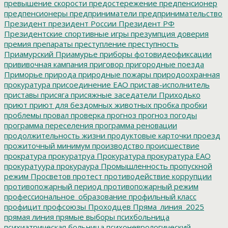
превышение скорости
предостережение
предпенсионер
предпенсионеры
предприниматели
предпринимательство
Президент
президент России
Президент РФ
Президентские спортивные игры
презумпция доверия
премия
препараты
преступление
преступность
Приамурский
Приамурье
приборы фотовидеофиксации
прививочная кампания
приговор
пригородные поезда
Приморье
природа
природные пожары
природоохранная
прокуратура
присоединение ЕАО
пристав-исполнитель
приставы
присяга
присяжные заседатели
Приходько
приют
приют для бездомных животных
пробка
пробки
проблемы
провал
проверка
прогноз
прогноз погоды
программа переселения
программа реновации
продолжительность жизни
продуктовые карточки
проезд
прожиточный минимум
производство
происшествие
прократура
прокуратруа
Прокуратура
прокуратура ЕАО
прокуратуура
прокураура
Промышленность
пропускной
режим
Просветов
протест
противодействие коррупции
противопожарный период
противопожарный режим
профессиональное_образование
профильный класс
профицит
профсоюзы
Проходцев
Пряма_линия_2025
прямая линия
прямые выборы
психбольница
психиатрическая больница
психоневрологический