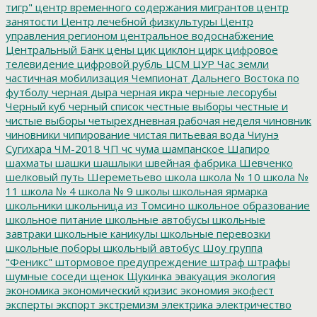
тигр"
центр временного содержания мигрантов
центр
занятости
Центр лечебной физкультуры
Центр
управления регионом
центральное водоснабжение
Центральный Банк
цены
цик
циклон
цирк
цифровое
телевидение
цифровой рубль
ЦСМ
ЦУР
Час земли
частичная мобилизация
Чемпионат Дальнего Востока по
футболу
черная дыра
черная икра
черные лесорубы
Черный куб
черный список
честные выборы
честные и
чистые выборы
четырехдневная рабочая неделя
чиновник
чиновники
чипирование
чистая питьевая вода
Чиунэ
Сугихара
ЧМ-2018
ЧП
чс
чума
шампанское
Шапиро
шахматы
шашки
шашлыки
швейная фабрика
Шевченко
шелковый путь
Шереметьево
школа
школа № 10
школа №
11
школа № 4
школа № 9
школы
школьная ярмарка
школьники
школьница из Томсино
школьное образование
школьное питание
школьные автобусы
школьные
завтраки
школьные каникулы
школьные перевозки
школьные поборы
школьный автобус
Шоу группа
"Феникс"
штормовое предупреждение
штраф
штрафы
шумные соседи
щенок
Щукинка
эвакуация
экология
экономика
экономический кризис
экономия
экофест
эксперты
экспорт
экстремизм
электрика
электричество