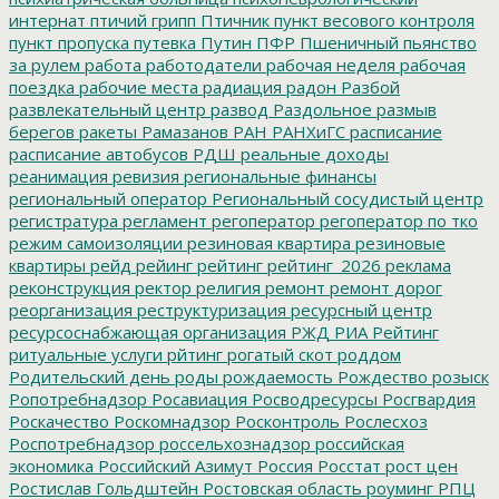
интернат
птичий грипп
Птичник
пункт весового контроля
пункт пропуска
путевка
Путин
ПФР
Пшеничный
пьянство
за рулем
работа
работодатели
рабочая неделя
рабочая
поездка
рабочие места
радиация
радон
Разбой
развлекательный центр
развод
Раздольное
размыв
берегов
ракеты
Рамазанов
РАН
РАНХиГС
расписание
расписание автобусов
РДШ
реальные доходы
реанимация
ревизия
региональные финансы
региональный оператор
Региональный сосудистый центр
регистратура
регламент
регоператор
регоператор по тко
режим самоизоляции
резиновая квартира
резиновые
квартиры
рейд
рейинг
рейтинг
рейтинг_2026
реклама
реконструкция
ректор
религия
ремонт
ремонт дорог
реорганизация
реструктуризация
ресурсный центр
ресурсоснабжающая организация
РЖД
РИА Рейтинг
ритуальные услуги
рйтинг
рогатый скот
роддом
Родительский день
роды
рождаемость
Рождество
розыск
Ропотребнадзор
Росавиация
Росводресурсы
Росгвардия
Роскачество
Роскомнадзор
Росконтроль
Рослесхоз
Роспотребнадзор
россельхознадзор
российская
экономика
Российский Азимут
Россия
Росстат
рост цен
Ростислав Гольдштейн
Ростовская область
роуминг
РПЦ