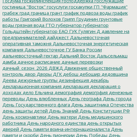
Госдума
госжилинспекция
господдержка
госслужащие
гостиница "Восток"
госуслуги
госхакупки
ГП "Фармация"
грабеж
град
граница
грант
график подвоза воды
график
работы
Григорий Волохов
Грипп
Грудинин
грунтовые
воды
грязная вода
ГТО
губернатор
губернатор
Гольдштейн
губернатор ЕАО
ГУК
Гулягин
Д
давление на
предпринимателей
дайджест
Дальневосточная
оперативная таможня
Дальневосточная энергетическая
компания
Дальневосточное ГУ Банка России
дальневосточный гектар
Дальний Восток
Дальсельмаш
дамба
дачное расписание
дачные перевозки
дачный_сезон_2026
ДВЖД
Движение общественный
контроль
двор
Дворы
ДГК
дебош
дебошир
дедовщина
Деева
дежурные группы
дезинфекция
декабрь
декларационная компания
декларация
декларация о
доходах
дело Ельчина
демография
демогрфия
денежные
переводы
День влюбленных
День географа
День города
День Государственного флага
День защитника Отечества
день защиты детей
День Знаний
День Конституции РФ
День космонавтики
День матери
День медицинского
работника
День народного единства
день открытых
дверей
День памяти воина-интернационалиста
День
памяти и скорби
День пионерии
День Победы
День