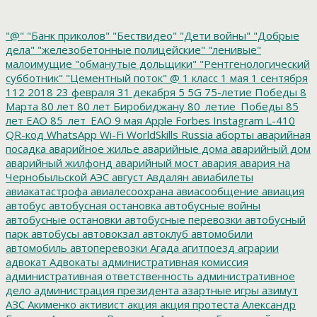
"@"
"Банк приколов"
"Бествидео"
"Дети войны"
"Добрые
дела"
"железобетонные полицейские"
"ленивые"
малоимущие
"обманутые дольщики"
"Рентгенологический
субботник"
"Цементный поток"
@
1 класс
1 мая
1 сентября
112
2018
23 февраля
31 декабря
5
5G
75-летие Победы
8
Марта
80 лет
80 лет Биробиджану
80_летие_Победы
85
лет ЕАО
85_лет_ЕАО
9 мая
Apple
Forbes
Instagram
L-410
QR-код
WhatsApp
Wi-Fi
WorldSkills Russia
аборты
аварийная
посадка
аварийное жилье
аварийные дома
аварийный дом
аварийный жилфонд
аварийный мост
авария
авария на
Чернобыльской АЭС
август
Авдалян
авиабилеты
авиакатастрофа
авиалесоохрана
авиасообщение
авиация
автобус
автобусная остановка
автобусные войны
автобусные остановки
автобусные перевозки
автобусный
парк
автобусы
автовокзал
автоклуб
автомобили
автомобиль
автоперевозки
Агада
агитпоезд
аграрии
адвокат
Адвокаты
административная комиссия
административная ответственность
административное
дело
администрация президента
азартные игры
азимут
АЗС
Акименко
активист
акция
акция протеста
Александр