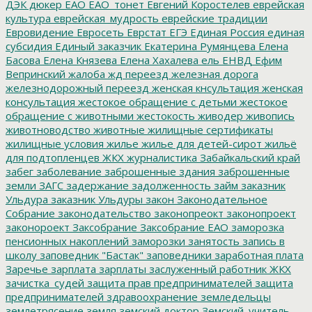
ДЭК
дюкер
ЕАО
ЕАО_тонет
Евгений Коростелев
еврейская
культура
еврейская_мудрость
еврейские традиции
Евровидение
Евросеть
Еврстат
ЕГЭ
Единая Россия
единая
субсидия
Единый заказчик
Екатерина Румянцева
Елена
Басова
Елена Князева
Елена Хахалева
ель
ЕНВД
Ефим
Вепринский
жалоба
жд переезд
железная дорога
железнодорожный переезд
женская кнсультация
женская
консультация
жестокое обращение с детьми
жестокое
обращение с животными
жестокость
живодер
живопись
животноводство
животные
жилищные сертификаты
жилищные условия
жилье
жилье для детей-сирот
жильё
для подтопленцев
ЖКХ
журналистика
Забайкальский край
забег
заболевание
заброшенные здания
заброшенные
земли
ЗАГС
задержание
задолженность
займ
заказник
Ульдура
заказник Ульдуры
закон
Законодательное
Собрание
законодательство
законопреокт
законопроект
законороект
Заксобрание
Заксобрание ЕАО
заморозка
пенсионных накоплений
заморозки
занятость
запись в
школу
заповедник "Бастак"
заповедники
заработная плата
Заречье
зарплата
зарплаты
заслуженный работник ЖКХ
зачистка_судей
защита прав предпринимателей
защита
предпринимателей
здравоохранение
земледельцы
землетрясение
земля
земский доктор
Земский_учитель