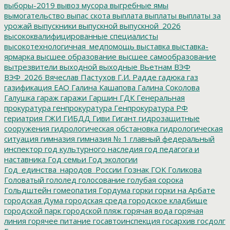
выборы-2019
вывоз мусора
выгребные ямы
вымогательство
выпас скота
выплата
выплаты
выплаты за
урожай
выпускники
выпускной
выпускной_2026
высококвалифицированные специалисты
высокотехнологичная_медпомощь
выставка
выставка-
ярмарка
высшее образование
высшее самообразование
вытрезвители
выходной
выходные
Вьетнам
ВЭФ
ВЭФ_2026
Вячеслав Пастухов
Г.И. Радде
гадюка
газ
газификация ЕАО
Галина Кашапова
Галина Соколова
Галушка
гараж
гаражи
Гаршин
ГДК
Генеральная
прокуратура
генпрокуратура
Генпрокуратура РФ
гериатрия
ГЖИ
ГИБДД
Гиви
Гигант
гидрозащитные
сооружения
гидрологическая обстановка
гидрологическая
ситуация
гимназия
гимназия № 1
главный федеральный
инспектор
год культурного наследия
год педагога и
наставника
Год семьи
Год экологии
Год_единства_народов_России
Гознак
ГОК
Голикова
Головатый
гололед
голосование
голубая сорока
Гольдштейн
гомеопатия
Гордума
горки
горки на Арбате
городская Дума
городская среда
городское кладбище
городской парк
городской пляж
горячая вода
горячая
линия
горячее питание
госавтоинспекция
госархив
госдолг