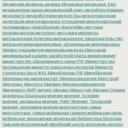
Медведев
медведь
медики
Медицина
медицина_ЕАО
медицинские маски
медицинский класс
медоборудование
медосмотр
медработники
медсестры
международная
делегация
международные отношения
международный
полумарафон «Биробиджан-Валдгейм»
местные
производители
метеорит
методика
мигранты
миграционная политика
миграционное законодательство
миграция
микрофинансовые_организации
миллиардеры
Минвостокразвития
минеральная вода
Минздрав
минимальный размер заработной платы
минирование
министерство образования и науки РФ
Министерство
просвещения
министр природных ресурсов
Министр
строительства и ЖКХ
Минобороны РФ
Минобрнауки
Минприроды
минпромторг
Минпросвещения
Минстрой
Минтранс
Минтруд
Минфин
Минэкономразвития
Минэнерго
МИР
митинг
Михаил Мишустин
Михаил Озимок
младенцы
Младушка
мнение
мнение_Кузовин
мнение_медицина
мнение_Райт
Мнение_Тиховский
мнение_экономика
мнения
многодетные семьи
многодетные_семьи
мобильная галерея
мобильная связь
мобильное приложение
модельная библиотека
Молодая
Гвардия
молодежный еврейский центр
молодежь
молоко