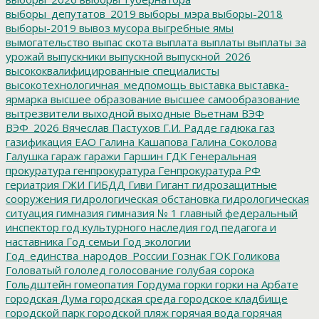
выборы_депутатов_2019
выборы_мэра
выборы-2018
выборы-2019
вывоз мусора
выгребные ямы
вымогательство
выпас скота
выплата
выплаты
выплаты за
урожай
выпускники
выпускной
выпускной_2026
высококвалифицированные специалисты
высокотехнологичная_медпомощь
выставка
выставка-
ярмарка
высшее образование
высшее самообразование
вытрезвители
выходной
выходные
Вьетнам
ВЭФ
ВЭФ_2026
Вячеслав Пастухов
Г.И. Радде
гадюка
газ
газификация ЕАО
Галина Кашапова
Галина Соколова
Галушка
гараж
гаражи
Гаршин
ГДК
Генеральная
прокуратура
генпрокуратура
Генпрокуратура РФ
гериатрия
ГЖИ
ГИБДД
Гиви
Гигант
гидрозащитные
сооружения
гидрологическая обстановка
гидрологическая
ситуация
гимназия
гимназия № 1
главный федеральный
инспектор
год культурного наследия
год педагога и
наставника
Год семьи
Год экологии
Год_единства_народов_России
Гознак
ГОК
Голикова
Головатый
гололед
голосование
голубая сорока
Гольдштейн
гомеопатия
Гордума
горки
горки на Арбате
городская Дума
городская среда
городское кладбище
городской парк
городской пляж
горячая вода
горячая