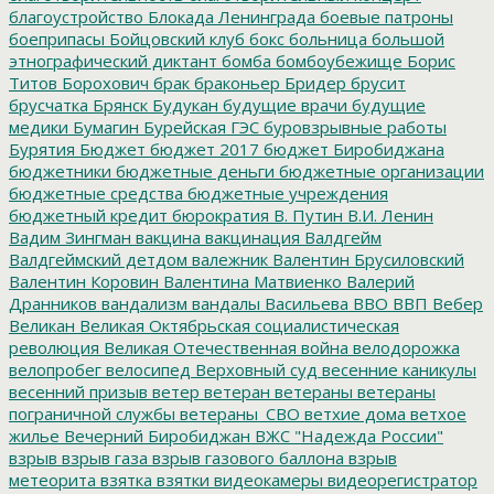
благоустройство
Блокада Ленинграда
боевые патроны
боеприпасы
Бойцовский клуб
бокс
больница
большой
этнографический диктант
бомба
бомбоубежище
Борис
Титов
Борохович
брак
браконьер
Бридер
брусит
брусчатка
Брянск
Будукан
будущие врачи
будущие
медики
Бумагин
Бурейская ГЭС
буровзрывные работы
Бурятия
Бюджет
бюджет 2017
бюджет Биробиджана
бюджетники
бюджетные деньги
бюджетные организации
бюджетные средства
бюджетные учреждения
бюджетный кредит
бюрократия
В. Путин
В.И. Ленин
Вадим Зингман
вакцина
вакцинация
Валдгейм
Валдгеймский детдом
валежник
Валентин Брусиловский
Валентин Коровин
Валентина Матвиенко
Валерий
Дранников
вандализм
вандалы
Васильева
ВВО
ВВП
Вебер
Великан
Великая Октябрьская социалистическая
революция
Великая Отечественная война
велодорожка
велопробег
велосипед
Верховный суд
весенние каникулы
весенний призыв
ветер
ветеран
ветераны
ветераны
пограничной службы
ветераны_СВО
ветхие дома
ветхое
жилье
Вечерний Биробиджан
ВЖС "Надежда России"
взрыв
взрыв газа
взрыв газового баллона
взрыв
метеорита
взятка
взятки
видеокамеры
видеорегистратор