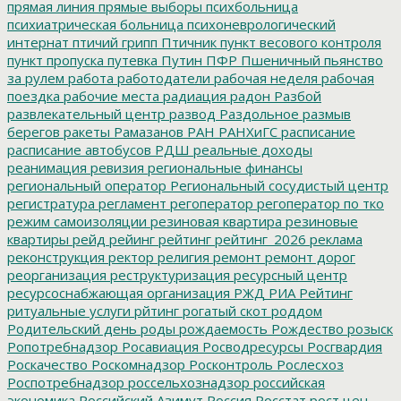
прямая линия
прямые выборы
психбольница
психиатрическая больница
психоневрологический
интернат
птичий грипп
Птичник
пункт весового контроля
пункт пропуска
путевка
Путин
ПФР
Пшеничный
пьянство
за рулем
работа
работодатели
рабочая неделя
рабочая
поездка
рабочие места
радиация
радон
Разбой
развлекательный центр
развод
Раздольное
размыв
берегов
ракеты
Рамазанов
РАН
РАНХиГС
расписание
расписание автобусов
РДШ
реальные доходы
реанимация
ревизия
региональные финансы
региональный оператор
Региональный сосудистый центр
регистратура
регламент
регоператор
регоператор по тко
режим самоизоляции
резиновая квартира
резиновые
квартиры
рейд
рейинг
рейтинг
рейтинг_2026
реклама
реконструкция
ректор
религия
ремонт
ремонт дорог
реорганизация
реструктуризация
ресурсный центр
ресурсоснабжающая организация
РЖД
РИА Рейтинг
ритуальные услуги
рйтинг
рогатый скот
роддом
Родительский день
роды
рождаемость
Рождество
розыск
Ропотребнадзор
Росавиация
Росводресурсы
Росгвардия
Роскачество
Роскомнадзор
Росконтроль
Рослесхоз
Роспотребнадзор
россельхознадзор
российская
экономика
Российский Азимут
Россия
Росстат
рост цен