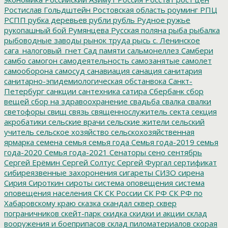
Ростислав Гольдштейн
Ростовская область
роуминг
РПЦ
РСПП
рубка деревьев
рубли
рубль
Рудное
ружье
рукопашный бой
Румянцева
Русская поляна
рыба
рыбалка
рыбоводные заводы
рынок труда
рысь
с. Ленинское
сага_налоговый_гнет
Сад памяти
сальмонеллез
Самбери
самбо
самогон
самодеятельность
самозанятые
самолет
самооборона
самосуд
санавиация
санация
санитария
санитарно-эпидемиологическая обстанвока
Санкт-
Петербург
санкции
сантехника
сатира
Сбербанк
сбор
вещей
сбор на здравоохранение
свадьба
свалка
свалки
светофоры
свищ
связь
священнослужитель
секта
секция
акробатики
сельские врачи
сельские жители
сельский
учитель
сельское хозяйство
сельскохозяйственная
ярмарка
семена
семья
семья года
Семья года-2019
семья
года-2020
Семья года-2021
Сенаторы
сено
сентябрь
Сергей Ерёмин
Сергей Солтус
Сергей Фургал
сертификат
сибиреязвенные захоронения
сигареты
СИЗО
сирена
Сирия
Сироткин
сироты
система оповещения
система
оповещения населения
СК
СК России
СК РФ
СК РФ по
Хабаровскому краю
сказка
скандал
сквер
сквер
пограничников
скейт-парк
скидка
скидки и акции
склад
вооружения и боеприпасов
склад пиломатериалов
скорая