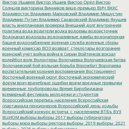
Виктор Ишавев
Виктор Ишаев
Виктор Орёл
Виктор
Солнцев
викторина
Винников
вице-премьер
ВИЧ
ВККС
Владивосток
Владимир Марковский
Владимир Мишустин
Владимир Путин
Владимир Сахаровский
Владимир Якушев
власть
внеплановая проверка
Внешний долг
внутренняя
политика
вода
водители
водка
водоемы
водоисточник
Водоканал
водолазы
водоналивные дамбы
водонапорная
башня
водоснабжение
военная служба
военные сборы
военный комиссар
ВОЗ
возврат_стеклотары
возгорание
воинский учет
война
война в Сирии
Войтенков
вокзал
волейбол
волк
Волонтеры
Волочаевка
Волочаевская битва
Волочаевский бой
вольная борьба
Ворожбит
Воропаева
воспитательная колония
воспоминания
Востокцемент
Восточный военный округ
Восточный экономический
форум
врач
врачебные ошибки
врачи
вредные привычки
временные трубопроводы
Время Биробиджана
всемирный фестиваль молодежи и студентов
Всероссийская перепись населения
Всероссийская
спартакиада пенсионеров
Всероссийский день ходьбы
Всероссийский конкурс
встреча_с_населением
ВТБъ
ВУЗ
ВЦИОМ
выборы
выборы 2017
выборы губернатора
выборы мэра
выборы ректора
выборы_2019
выборы_2021
выборы_2026
выборы_губернатора