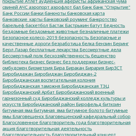
покрытие
Атлет
аудиенция
аферисты
африканская чума
свиней
АЧС
аэропорт
аэрофлот
бал
банк
банк "Открытие"
Банк России
банки
банкноты
банковская карта
банковские_карты
банковский роуминг
банкротство
барельеф
баскетбол
Бастак
Бастрыкин
батут
Бедность
бездомные
бездомные животные
безналичные платежи
Безопасное колесо-2019
безопасность
Безопасные и
качественные дороги
безработица
белка
бензин
Беринг
Берл Лазар
бесплатные лекарства
Бессмертные дела
Бессмертный полк
бесхозяйственность
бешенство
библиотека
бизнес
бизнес без поддержки
бизнес-
омбудсмен
биометрия
Бира
Биракан
Бирария
БирЗСТ
Биробидажан
Биробиджан
Биробиджан-2
Биробиджанская воспитательная колония
Биробиджанская таможня
Биробиджанская ТЭЦ
Биробиджанский Арбат
Биробиджанский военный
гарнизонный суд
Биробиджанский колледж культуры и
искусств
Биробиджанский район
Бирофельд
биткоин
битумная яма
битумная_яма
битумное болото
битумные
ямы
Благовещенск
Благовещенский кафедральный собор
Благословенное
благотворитель года
благотворительная
акция
благотворительная деятельность
благотворительность
благотворительный концерт