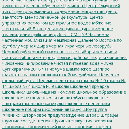
хулиганы
целевое обучение
Целищев
Центр "Амурский
тигр"
центр временного содержания мигрантов
центр
занятости
Центр лечебной физкультуры
Центр
управления регионом
центральное водоснабжение
Центральный Банк
цены
цик
циклон
цирк
цифровое
телевидение
цифровой рубль
ЦСМ
ЦУР
Час земли
частичная мобилизация
Чемпионат Дальнего Востока по
футболу
черная дыра
черная икра
черные лесорубы
Черный куб
черный список
честные выборы
честные и
чистые выборы
четырехдневная рабочая неделя
чиновник
чиновники
чипирование
чистая питьевая вода
Чиунэ
Сугихара
ЧМ-2018
ЧП
чс
чума
шампанское
Шапиро
шахматы
шашки
шашлыки
швейная фабрика
Шевченко
шелковый путь
Шереметьево
школа
школа № 10
школа №
11
школа № 4
школа № 9
школы
школьная ярмарка
школьники
школьница из Томсино
школьное образование
школьное питание
школьные автобусы
школьные
завтраки
школьные каникулы
школьные перевозки
школьные поборы
школьный автобус
Шоу группа
"Феникс"
штормовое предупреждение
штраф
штрафы
шумные соседи
щенок
Щукинка
эвакуация
экология
экономика
экономический кризис
экономия
экофест