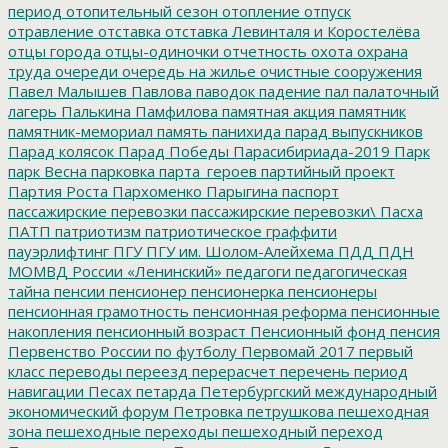
период
отопительный сезон
отопление
отпуск
отравление
отставка
отставка Левинталя и Коростелёва
отцы города
отцы-одиночки
отчетность
охота
охрана
труда
очереди
очередь на жилье
очистные сооружения
Павел Малышев
Павлова
паводок
падение
пал
палаточный
лагерь
Палькина
Памфилова
памятная акция
памятник
памятник-мемориал
память
панихида
парад выпускников
Парад колясок
Парад Победы
Парасибириада-2019
Парк
парк Весна
парковка
парта_героев
партийный проект
Партия Роста
Пархоменко
Парыгина
паспорт
пассажирские перевозки
пассажирские перевозки\
Пасха
ПАТП
патриотизм
патриотическое граффити
пауэрлифтинг
ПГУ
ПГУ им. Шолом-Алейхема
ПДД
ПДН
МОМВД России «Ленинский»
педагоги
педагогическая
тайна
пенсии
пенсионер
пенсионерка
пенсионеры
пенсионная грамотность
пенсионная реформа
пенсионные
накопления
пенсионный возраст
Пенсионный фонд
пенсия
Первенство России по футболу
Первомай 2017
первый
класс
переводы
переезд
перерасчет
перечень
период
навигации
Песах
петарда
Петербургский международный
экономический форум
Петровка
петрушкова
пешеходная
зона
пешеходные переходы
пешеходный переход