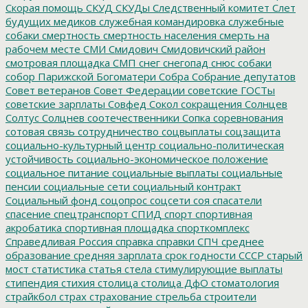
Скорая помощь
СКУД
СКУДы
Следственный комитет
Слет
будущих медиков
служебная командировка
служебные
собаки
смертность
смертность населения
смерть на
рабочем месте
СМИ
Смидович
Смидовичский район
смотровая площадка
СМП
снег
снегопад
снюс
собаки
собор Парижской Богоматери
Собра
Собрание депутатов
Совет ветеранов
Совет Федерации
советские ГОСТы
советские зарплаты
Совфед
Сокол
сокращения
Солнцев
Солтус
Солцнев
соотечественники
Сопка
соревнования
сотовая связь
сотрудничество
соцвыплаты
соцзащита
социально-культурный центр
социально-политическая
устойчивость
социально-экономическое положение
социальное питание
социальные выплаты
социальные
пенсии
социальные сети
социальный контракт
Социальный фонд
соцопрос
соцсети
соя
спасатели
спасение
спецтранспорт
СПИД
спорт
спортивная
акробатика
спортивная площадка
спорткомплекс
Справедливая Россия
справка
справки
СПЧ
среднее
образование
средняя зарплата
срок годности
СССР
старый
мост
статистика
статья
стела
стимулирующие выплаты
стипендия
стихия
столица
столица ДфО
стоматология
страйкбол
страх
страхование
стрельба
строители