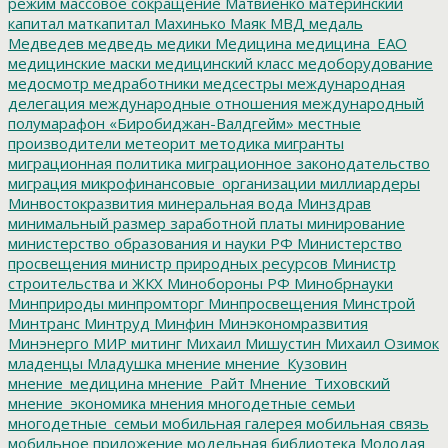
режим
массовое сокращение
Матвиенко
материнский
капитал
маткапитал
Махинько
Маяк
МВД
медаль
Медведев
медведь
медики
Медицина
медицина_ЕАО
медицинские маски
медицинский класс
медоборудование
медосмотр
медработники
медсестры
международная
делегация
международные отношения
международный
полумарафон «Биробиджан-Валдгейм»
местные
производители
метеорит
методика
мигранты
миграционная политика
миграционное законодательство
миграция
микрофинансовые_организации
миллиардеры
Минвостокразвития
минеральная вода
Минздрав
минимальный размер заработной платы
минирование
министерство образования и науки РФ
Министерство
просвещения
министр природных ресурсов
Министр
строительства и ЖКХ
Минобороны РФ
Минобрнауки
Минприроды
минпромторг
Минпросвещения
Минстрой
Минтранс
Минтруд
Минфин
Минэкономразвития
Минэнерго
МИР
митинг
Михаил Мишустин
Михаил Озимок
младенцы
Младушка
мнение
мнение_Кузовин
мнение_медицина
мнение_Райт
Мнение_Тиховский
мнение_экономика
мнения
многодетные семьи
многодетные_семьи
мобильная галерея
мобильная связь
мобильное приложение
модельная библиотека
Молодая