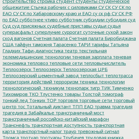
строительство
стройка
студент
студенты
студенческое
общежитие
Стычка рабочих с силовиками
СУ СК
СУ СК по
ЕАО
СУ СК по Хабаровскому краю и ЕАО
су ск рф
СУ СК РФ
по ЕАО
субботнее чтиво
субботник
субсидии
субсидия
суд
Суд
суд присяжных
судебные приставы
судьи
судья
суперасфальт
суперлуние
суррогат
суточные
сухой закон
сход вагонов
Счетная палата
Счетная палата Биробиджана
США
тайфун
таможня
Тарасенко
ТАРИ
тарифы
Татьяна
Гладких
Тафи-диагностика
театр
текстильная
телемедицинские технологии
теневая зарплата
теневая
экономика
тепловоз
тепловые сети
тепловычислитель
Теплоозёрск
Теплоозерск
Теплоозёрская ЦРБ
Теплоозерский цементный завод
теплосбыт
теплотрасса
территория действий
терроризм
техника
технологии
технологический_техникум
технопарк
тигр
ТИК
Тимченко
Тихомиров
ТКО
Тлустенко
товары
Толстой
томограф
тонкий лед
Тонких
ТОР
торговля
торговые сети
торговый
центр
тос
Тотальный диктант
ТПП ЕАО
травма
трагедия
трагедия в Забайкалье
трансграничный мост
трансграничный российско-китайский марафон
Транснефть
транспортная доступность
транспортная
карта
транспортный налог
траур
тревожный сигнал
Тромса
тротуар
тротуары
Трубачев
трудовая книжка