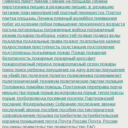
Пивенко
пикет
пикник
Пикник на площади Ленина
пиротехника
письмо в редакцию
письмо_в_редакцию
питание
план мероприятий
платный перекресток
Платон
плитка
площадь Ленина
пляжный волейбол
пневмония
побег из колонии
побои
повышение пенсионного возраста
погода
погорельцы
пограничные войска
пограничный
режим
подарки
подборка_новостей
подвал
подвоз воды
подделка
поддельные права
поджог
подпольное казино
подростковая преступность
подстанция
подтопление
подтопленцы
подъемные
пожар
Пожар
пожарная
безопасность
пожарные
пожарный кроссфит
пожароопасный период
пожароопасный сезон
пожары
поиск
поиск ребенка
покушение на дачу взятки
покушение
на убийство
полезное
полигон
поликлиника
полиомиелит
политехнический техникум
политические партии
полиция
Половинко
помойки
помощь
Понтонная переправа
порча
имущества
порыв
порыв водопровода
порыв теплотрассы
порыв трубопровода
посевная
поселок Партизанский
послание Федеральному Собранию
последние звонки
последний звонок
пособие
пособия
постинтернатное
сопровождение
посылка
потребители
потребительская
корзина
похищение
почта
Почта России
Почта_России
пошлины
правительство
правительство ЕАО