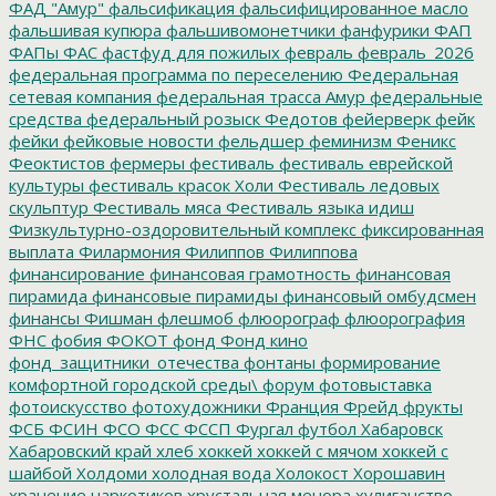
ФАД "Амур"
фальсификация
фальсифицированное масло
фальшивая купюра
фальшивомонетчики
фанфурики
ФАП
ФАПы
ФАС
фастфуд для пожилых
февраль
февраль_2026
федеральная программа по переселению
Федеральная
сетевая компания
федеральная трасса Амур
федеральные
средства
федеральный розыск
Федотов
фейерверк
фейк
фейки
фейковые новости
фельдшер
феминизм
Феникс
Феоктистов
фермеры
фестиваль
фестиваль еврейской
культуры
фестиваль красок Холи
Фестиваль ледовых
скульптур
Фестиваль мяса
Фестиваль языка идиш
Физкультурно-оздоровительный комплекс
фиксированная
выплата
Филармония
Филиппов
Филиппова
финансирование
финансовая грамотность
финансовая
пирамида
финансовые пирамиды
финансовый омбудсмен
финансы
Фишман
флешмоб
флюорограф
флюорография
ФНС
фобия
ФОКОТ
фонд
Фонд кино
фонд_защитники_отечества
фонтаны
формирование
комфортной городской среды\
форум
фотовыставка
фотоискусство
фотохудожники
Франция
Фрейд
фрукты
ФСБ
ФСИН
ФСО
ФСС
ФССП
Фургал
футбол
Хабаровск
Хабаровский край
хлеб
хоккей
хоккей с мячом
хоккей с
шайбой
Холдоми
холодная вода
Холокост
Хорошавин
хранение наркотиков
хрустальная менора
хулиганство