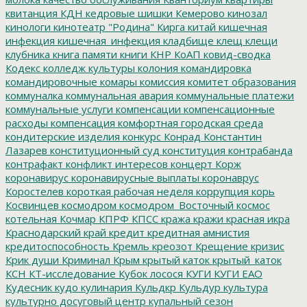
квитанция
КДН
кедровые шишки
Кемерово
кинозал
кинологи
кинотеатр "Родина"
Кирга
китай
кишечная
инфекция
кишечная_инфекция
кладбище
клещ
клещи
клубника
книга памяти
книги
КНР
КоАП
ковид-сводка
Кодекс
колледж культуры
колония
командировка
командировочные
комары
комиссия
комитет образования
коммуналка
коммунальная авария
коммунальные платежи
коммунальные услуги
компенсации
компенсационные
расходы
компенсация
комфортная городская среда
кондитерские изделия
конкурс
Конрад
Константин
Лазарев
конституционный суд
конституция
контрабанда
контрафакт
конфликт интересов
концерт
Корж
коронавирус
коронавирусные выплаты
коронаврус
Коростелев
короткая рабочая неделя
коррупция
корь
Косвинцев
космодром
космодром_Восточный
космос
котельная
Кочмар
КПРФ
КПСС
кража
кражи
красная икра
Краснодарский край
кредит
кредитная амнистия
кредитоспособность
Кремль
креозот
Крещение
кризис
Крик души
Криминал
Крым
крытый каток
крытый_каток
КСН
КТ-исследование
Кубок лосося
КУГИ
КУГИ ЕАО
Кудесник
кудо
кулинария
Кульдкр
Кульдур
культура
культурно досуговый центр
купальный сезон