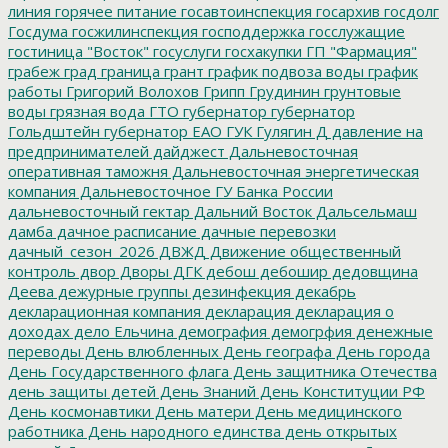
линия
горячее питание
госавтоинспекция
госархив
госдолг
Госдума
госжилинспекция
господдержка
госслужащие
гостиница "Восток"
госуслуги
госхакупки
ГП "Фармация"
грабеж
град
граница
грант
график подвоза воды
график
работы
Григорий Волохов
Грипп
Грудинин
грунтовые
воды
грязная вода
ГТО
губернатор
губернатор
Гольдштейн
губернатор ЕАО
ГУК
Гулягин
Д
давление на
предпринимателей
дайджест
Дальневосточная
оперативная таможня
Дальневосточная энергетическая
компания
Дальневосточное ГУ Банка России
дальневосточный гектар
Дальний Восток
Дальсельмаш
дамба
дачное расписание
дачные перевозки
дачный_сезон_2026
ДВЖД
Движение общественный
контроль
двор
Дворы
ДГК
дебош
дебошир
дедовщина
Деева
дежурные группы
дезинфекция
декабрь
декларационная компания
декларация
декларация о
доходах
дело Ельчина
демография
демогрфия
денежные
переводы
День влюбленных
День географа
День города
День Государственного флага
День защитника Отечества
день защиты детей
День Знаний
День Конституции РФ
День космонавтики
День матери
День медицинского
работника
День народного единства
день открытых