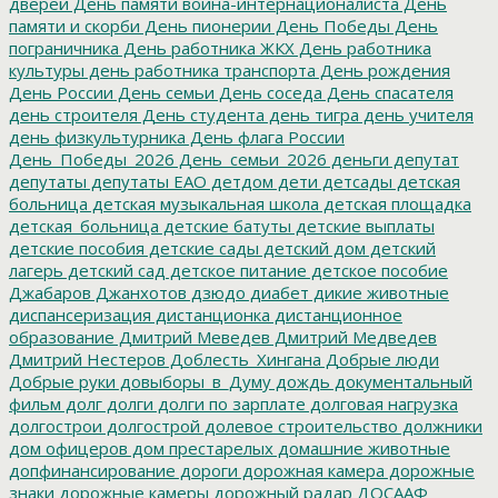
дверей
День памяти воина-интернационалиста
День
памяти и скорби
День пионерии
День Победы
День
пограничника
День работника ЖКХ
День работника
культуры
день работника транспорта
День рождения
День России
День семьи
День соседа
День спасателя
день строителя
День студента
день тигра
день учителя
день физкультурника
День флага России
День_Победы_2026
День_семьи_2026
деньги
депутат
депутаты
депутаты ЕАО
детдом
дети
детсады
детская
больница
детская музыкальная школа
детская площадка
детская_больница
детские батуты
детские выплаты
детские пособия
детские сады
детский дом
детский
лагерь
детский сад
детское питание
детское пособие
Джабаров
Джанхотов
дзюдо
диабет
дикие животные
диспансеризация
дистанционка
дистанционное
образование
Дмитрий Меведев
Дмитрий Медведев
Дмитрий Нестеров
Доблесть_Хингана
Добрые люди
Добрые руки
довыборы_в_Думу
дождь
документальный
фильм
долг
долги
долги по зарплате
долговая нагрузка
долгострои
долгострой
долевое строительство
должники
дом офицеров
дом престарелых
домашние животные
допфинансирование
дороги
дорожная камера
дорожные
знаки
дорожные камеры
дорожный радар
ДОСААФ