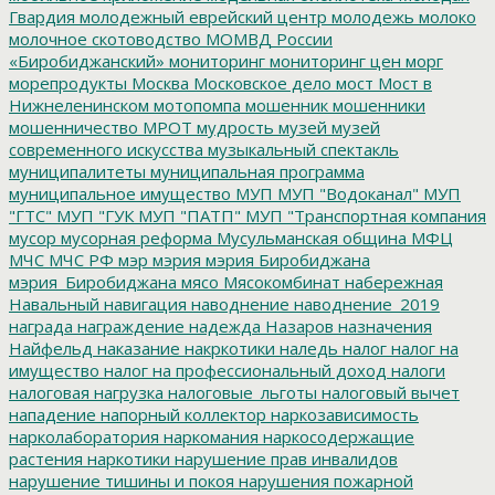
Гвардия
молодежный еврейский центр
молодежь
молоко
молочное скотоводство
МОМВД России
«Биробиджанский»
мониторинг
мониторинг цен
морг
морепродукты
Москва
Московское дело
мост
Мост в
Нижнеленинском
мотопомпа
мошенник
мошенники
мошенничество
МРОТ
мудрость
музей
музей
современного искусства
музыкальный спектакль
муниципалитеты
муниципальная программа
муниципальное имущество
МУП
МУП "Водоканал"
МУП
"ГТС"
МУП "ГУК
МУП "ПАТП"
МУП "Транспортная компания
мусор
мусорная реформа
Мусульманская община
МФЦ
МЧС
МЧС РФ
мэр
мэрия
мэрия Биробиджана
мэрия_Биробиджана
мясо
Мясокомбинат
набережная
Навальный
навигация
наводнение
наводнение_2019
награда
награждение
надежда
Назаров
назначения
Найфельд
наказание
накркотики
наледь
налог
налог на
имущество
налог на профессиональный доход
налоги
налоговая нагрузка
налоговые_льготы
налоговый вычет
нападение
напорный коллектор
наркозависимость
нарколаборатория
наркомания
наркосодержащие
растения
наркотики
нарушение прав инвалидов
нарушение тишины и покоя
нарушения пожарной