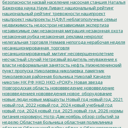
безопасности
насвай
население
насосная станция
Наталья
Баженова
наука
Наум Ливант
национальный рейтинг
национальный рейтинг тревожности
наципроект
нацпроект
нацпроекты
НДФЛ
неблагополучные семьи
недвижимость
недострои
независимая экспертиза
независимые сми
незаконная миграция
незаконная охота
незаконная рубка
незаконная_реклама
некролог
нелегальная торговля
Немаев
непогода
нерабочая неделя
несанкционированная_торговля
несанкционированный_митинг
несовершеннолетние
несчастный случай
Нетрезвый водитель
неуважение к
власти
неформальная занятость
нефть
Нижнеленинский
пункт пропуска
Николаевка
николаевка_памятник
Николаевская районная больница
Николай Канделя
никотин
НК РФ
НКО
НКО «РОКР»
Новая звезда
Новгородская область
нововвведение
нововведение
нововведениея
нововведения
новое_оборудование
новые люди
новые маршруты
Новый год
новый год_2021
новый год_2022
новый год_2024
новый учебный год
новый_год_2024
новый_год_2025
новый_год_2026
нормы
питания
норовирус
Нотр-Дам
ноябрь
обзор событий за
неделю
Областная больница
областная поликлиника
облздрав
Облученский район
облучье
Облэнергоремонт