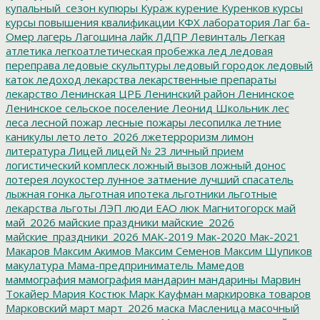
купальный_сезон
купюры
Кураж
курение
Куренков
курсы
курсы повышения квалификации
КФХ
лаборатория
Лаг ба-
Омер
лагерь
Лагошина
лайк
ЛДПР
Левинталь
Легкая
атлетика
легкоатлетическая пробежка
лед
ледовая
переправа
ледовые скульптуры
ледовый городок
ледовый
каток
ледоход
лекарства
лекарственные препараты
лекарство
Ленинская ЦРБ
Ленинский район
Ленинское
Ленинское сельское поселение
Леонид Школьник
лес
леса
лесной пожар
лесные пожары
лесопилка
летние
каникулы
лето
лето_2026
лжетерроризм
лимон
литература
Лицей
лицей № 23
личный прием
логистический комплеск
ложный вызов
ложный донос
лотерея
лоукостер
лунное затмение
лучший спасатель
лыжная гонка
льготная ипотека
льготники
льготные
лекарства
льготы
ЛЭП
люди ЕАО
люк
Магнитогорск
май
май_2026
майские праздники
майские_2026
майские_праздники_2026
МАК-2019
Мак-2020
Мак-2021
Макаров
Максим Акимов
Максим Семенов
Максим Шупиков
макулатура
Мама-предприниматель
Мамедов
маммография
мамография
мандарин
мандарины
Марвин
Токайер
Мария Костюк
Марк Кауфман
маркировка товаров
Марковский
март
март_2026
маска
Масленица
масочный