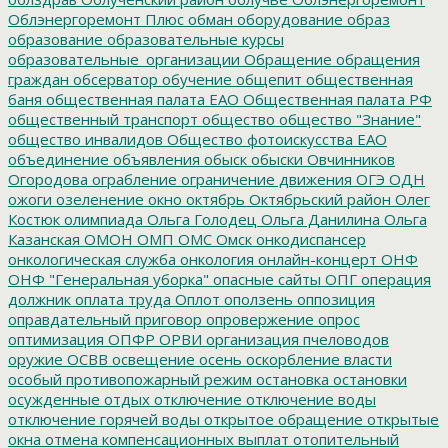
Облэнергоремонт Плюс
обман
оборудование
образ
образование
образовательные курсы
образовательные_организации
Обращение
обращения
граждан
обсерватор
обучение
общепит
общественная
баня
общественная палата ЕАО
Общественная палата РФ
общественный транспорт
общество
общество "Знание"
общество инвалидов
Общество фотоискусства ЕАО
объединение
объявления
обыск
обыски
Овчинников
Огородова
ограбление
ограничение движения
ОГЭ
ОДН
ожоги
озеленение
окно
октябрь
Октябрьский район
Олег
Костюк
олимпиада
Ольга Голодец
Ольга Данилина
Ольга
Казанская
ОМОН
ОМП
ОМС
Омск
онкодиспансер
онкологическая служба
онкология
онлайн-концерт
ОНФ
ОНФ "Генеральная уборка"
опасные сайты
ОПГ
операция
должник
оплата труда
Оплот
оползень
оппозиция
оправдательный приговор
опровержение
опрос
оптимизация
ОПФР
ОРВИ
организация пчеловодов
оружие
ОСВВ
освещение
осень
оскорбление власти
особый противопожарный режим
остановка
остановки
осужденные
отдых
отключение
отключение воды
отключение горячей воды
открытое обращение
открытые
окна
отмена компенсационных выплат
отопительный