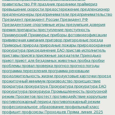
правительство РФ
праздник
праздники
праймериз
превышение скорости
предостережение
предпенсионер
предпенсионеры
предприниматели
предпринимательство
Президент
президент России
Президент РФ
Президентские спортивные игры
презумпция доверия
премия
препараты
преступление
преступность
Приамурский
Приамурье
приборы фотовидеофиксации
прививочная кампания
приговор
пригородные поезда
Приморье
природа
природные пожары
природоохранная
прокуратура
присоединение ЕАО
пристав-исполнитель
приставы
присяга
присяжные заседатели
Приходько
приют
приют для бездомных животных
пробка
пробки
проблемы
провал
проверка
прогноз
прогноз погоды
программа переселения
программа реновации
продолжительность жизни
продуктовые карточки
проезд
прожиточный минимум
производство
происшествие
прократура
прокуратруа
Прокуратура
прокуратура ЕАО
прокуратуура
прокураура
Промышленность
пропускной
режим
Просветов
протест
противодействие коррупции
противопожарный период
противопожарный режим
профессиональное_образование
профильный класс
профицит
профсоюзы
Проходцев
Пряма_линия_2025