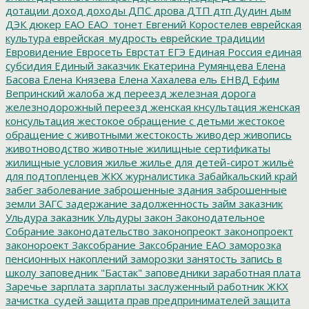
дотации
доход
доходы
ДПС
дрова
ДТП
дтп
Дудин
дым
ДЭК
дюкер
ЕАО
ЕАО_тонет
Евгений Коростелев
еврейская
культура
еврейская_мудрость
еврейские традиции
Евровидение
Евросеть
Еврстат
ЕГЭ
Единая Россия
единая
субсидия
Единый заказчик
Екатерина Румянцева
Елена
Басова
Елена Князева
Елена Хахалева
ель
ЕНВД
Ефим
Вепринский
жалоба
жд переезд
железная дорога
железнодорожный переезд
женская кнсультация
женская
консультация
жестокое обращение с детьми
жестокое
обращение с животными
жестокость
живодер
живопись
животноводство
животные
жилищные сертификаты
жилищные условия
жилье
жилье для детей-сирот
жильё
для подтопленцев
ЖКХ
журналистика
Забайкальский край
забег
заболевание
заброшенные здания
заброшенные
земли
ЗАГС
задержание
задолженность
займ
заказник
Ульдура
заказник Ульдуры
закон
Законодательное
Собрание
законодательство
законопреокт
законопроект
законороект
Заксобрание
Заксобрание ЕАО
заморозка
пенсионных накоплений
заморозки
занятость
запись в
школу
заповедник "Бастак"
заповедники
заработная плата
Заречье
зарплата
зарплаты
заслуженный работник ЖКХ
зачистка_судей
защита прав предпринимателей
защита