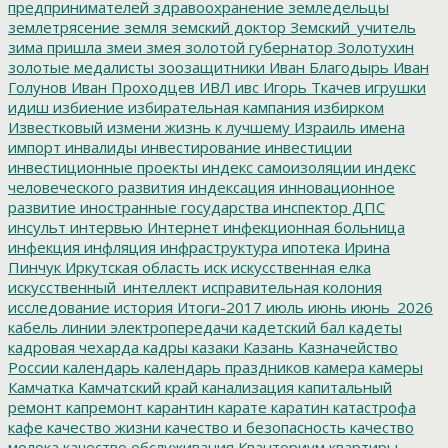
предпринимателей
здравоохранение
земледельцы
землетрясение
земля
земский доктор
Земский_учитель
зима пришла
змеи
змея
золотой губернатор
Золотухин
золотые медалисты
зоозащитники
Иван Благодырь
Иван
Голунов
Иван Проходцев
ИВЛ
ивс
Игорь Ткачев
игрушки
идиш
избиение
избирательная кампания
избирком
Известковый
измени жизнь к лучшему
Израиль
имена
импорт
инвалиды
инвестирование
инвестиции
инвестиционные проекты
индекс самоизоляции
индекс
человеческого развития
индексация
инновационное
развитие
иностранные государства
инспектор ДПС
инсульт
интервью
Интернет
инфекционная больница
инфекция
инфляция
инфраструктура
ипотека
Ирина
Пинчук
Иркутская область
иск
искусственная елка
искусственный_интеллект
исправительная колония
исследование
история
Итоги-2017
июль
июнь
июнь_2026
кабель линии электропередачи
кадетский бал
кадеты
кадровая чехарда
кадры
казаки
Казань
Казначейство
России
календарь
календарь праздников
камера
камеры
Камчатка
Камчатский край
канализация
капитальный
ремонт
капремонт
карантин
карате
каратин
катастрофа
кафе
качество жизни
качество и безопасность
качество
молока
качество обслуживания
Кванториум
квартиры