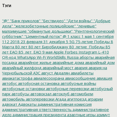
Тэги
"@"
"Банк приколов"
"Бествидео"
"Дети войны"
"Добрые
дела"
"железобетонные полицейские"
"ленивые"
малоимущие
"обманутые дольщики"
"Рентгенологический
субботник"
"Цементный поток"
@
1 класс
1 мая
1 сентября
112
2018
23 февраля
31 декабря
5
5G
75-летие Победы
8
Марта
80 лет
80 лет Биробиджану
80_летие_Победы
85
лет ЕАО
85_лет_ЕАО
9 мая
Apple
Forbes
Instagram
L-410
QR-код
WhatsApp
Wi-Fi
WorldSkills Russia
аборты
аварийная
посадка
аварийное жилье
аварийные дома
аварийный дом
аварийный жилфонд
аварийный мост
авария
авария на
Чернобыльской АЭС
август
Авдалян
авиабилеты
авиакатастрофа
авиалесоохрана
авиасообщение
авиация
автобус
автобусная остановка
автобусные войны
автобусные остановки
автобусные перевозки
автобусный
парк
автобусы
автовокзал
автоклуб
автомобили
автомобиль
автоперевозки
Агада
агитпоезд
аграрии
адвокат
Адвокаты
административная комиссия
административная ответственность
административное
дело
администрация президента
азартные игры
азимут