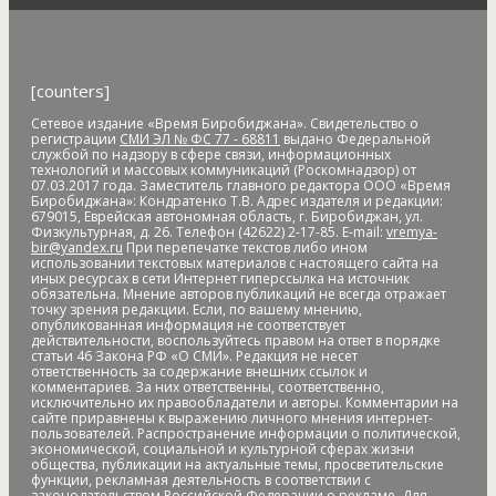
Артём Акименко
Артём Куликов
Архангельск
архив
архитектура
астероид
астрономия
асфальт
асфальтовое
покрытие
Атлет
аудиенция
аферисты
африканская чума
свиней
АЧС
аэропорт
аэрофлот
бал
банк
банк "Открытие"
[counters]
Банк России
банки
банкноты
банковская карта
Сетевое издание «Время Биробиджана». Свидетельство о
банковские_карты
банковский роуминг
банкротство
регистрации
СМИ ЭЛ № ФС 77 - 68811
выдано Федеральной
барельеф
баскетбол
Бастак
Бастрыкин
батут
Бедность
службой по надзору в сфере связи, информационных
технологий и массовых коммуникаций (Роскомнадзор) от
бездомные
бездомные животные
безналичные платежи
07.03.2017 года. Заместитель главного редактора ООО «Время
Безопасное колесо-2019
безопасность
Безопасные и
Биробиджана»: Кондратенко Т.В. Адрес издателя и редакции:
679015, Еврейская автономная область, г. Биробиджан, ул.
качественные дороги
безработица
белка
бензин
Беринг
Физкультурная, д. 26. Телефон (42622) 2-17-85. E-mail:
vremya-
bir@yandex.ru
При перепечатке текстов либо ином
Берл Лазар
бесплатные лекарства
Бессмертные дела
использовании текстовых материалов с настоящего сайта на
Бессмертный полк
бесхозяйственность
бешенство
иных ресурсах в сети Интернет гиперссылка на источник
обязательна. Мнение авторов публикаций не всегда отражает
библиотека
бизнес
бизнес без поддержки
бизнес-
точку зрения редакции. Если, по вашему мнению,
омбудсмен
биометрия
Бира
Биракан
Бирария
БирЗСТ
опубликованная информация не соответствует
действительности, воспользуйтесь правом на ответ в порядке
Биробидажан
Биробиджан
Биробиджан-2
статьи 46 Закона РФ «О СМИ». Редакция не несет
Биробиджанская воспитательная колония
ответственность за содержание внешних ссылок и
комментариев. За них ответственны, соответственно,
Биробиджанская таможня
Биробиджанская ТЭЦ
исключительно их правообладатели и авторы. Комментарии на
сайте приравнены к выражению личного мнения интернет-
Биробиджанский Арбат
Биробиджанский военный
пользователей. Распространение информации о политической,
гарнизонный суд
Биробиджанский колледж культуры и
экономической, социальной и культурной сферах жизни
общества, публикации на актуальные темы, просветительские
искусств
Биробиджанский район
Бирофельд
биткоин
функции, рекламная деятельность в соответствии с
битумная яма
битумная_яма
битумное болото
битумные
законодательством Российской Федерации о рекламе. Для