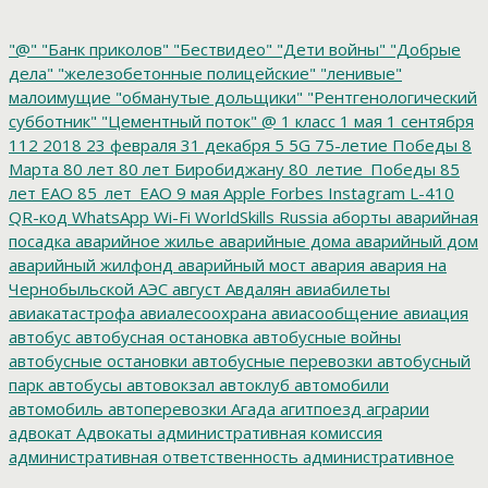
"@"
"Банк приколов"
"Бествидео"
"Дети войны"
"Добрые
дела"
"железобетонные полицейские"
"ленивые"
малоимущие
"обманутые дольщики"
"Рентгенологический
субботник"
"Цементный поток"
@
1 класс
1 мая
1 сентября
112
2018
23 февраля
31 декабря
5
5G
75-летие Победы
8
Марта
80 лет
80 лет Биробиджану
80_летие_Победы
85
лет ЕАО
85_лет_ЕАО
9 мая
Apple
Forbes
Instagram
L-410
QR-код
WhatsApp
Wi-Fi
WorldSkills Russia
аборты
аварийная
посадка
аварийное жилье
аварийные дома
аварийный дом
аварийный жилфонд
аварийный мост
авария
авария на
Чернобыльской АЭС
август
Авдалян
авиабилеты
авиакатастрофа
авиалесоохрана
авиасообщение
авиация
автобус
автобусная остановка
автобусные войны
автобусные остановки
автобусные перевозки
автобусный
парк
автобусы
автовокзал
автоклуб
автомобили
автомобиль
автоперевозки
Агада
агитпоезд
аграрии
адвокат
Адвокаты
административная комиссия
административная ответственность
административное
дело
администрация президента
азартные игры
азимут