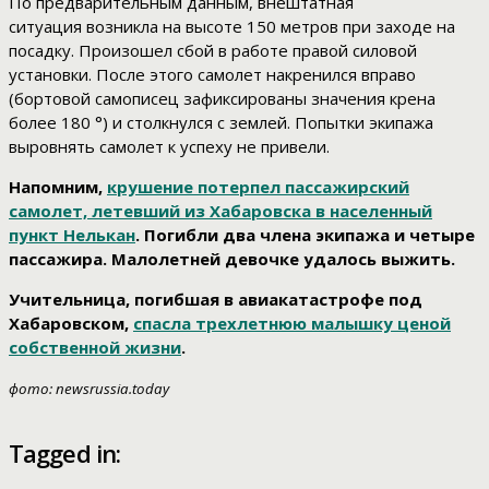
По предварительным данным, внештатная
ситуация возникла на высоте 150 метров при заходе на
посадку. Произошел сбой в работе правой силовой
установки. После этого самолет накренился вправо
(бортовой самописец зафиксированы значения крена
более 180 °) и столкнулся с землей. Попытки экипажа
выровнять самолет к успеху не привели.
Напомним,
крушение потерпел пассажирский
самолет, летевший из Хабаровска в населенный
пункт Нелькан
. Погибли два члена экипажа и четыре
пассажира. Малолетней девочке удалось выжить.
Учительница, погибшая в авиакатастрофе под
Хабаровском,
спасла трехлетнюю малышку ценой
собственной жизни
.
фото: newsrussia.today
Tagged in: