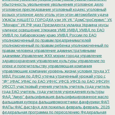
убыточность
увольнение
увольнения
уголовное дело
уголовное преследование
уголовный кодекс
уголовный
розыск
уголоное дело
уголь
угон
угон автомобиля
удача
УЖАСЫ НАШЕГО ГОРОДКА
узи
УК
УК "ДомСтроСервис"
УК
"Монарх"
УК РФ
указ Президента
укладка
Украина
укусы
уличное освещение
Улюкаев
УМВ
УМВД
УМВД по ЕАО
УМВД по Хабаровскому краю
УМВД России по ЕАО
уполномоченный по правам предпринимателей
уполномоченный по правам ребенка
уполномоченный по
правам человека
управление административными
зданиями
Управление ЖКХ мэрии города
управление
здравоохранения
управление культуры
управление по
опеке и попечительству
управляющая компания
управляющие компании
уровень жизни
условия труда
УТ
МВД России по ДФО
утечка
утраченный урожай
утро с
"@"
УФАС
УФАС по ЕАО
УФНС
УФСБ
УФСБ по ЕАО
УФСИН
УФССП
участковый
учения
учитель
учитель года
учитель
года ЕАО
учитель_года
учителя
учреждения культуры
ФАД "Амур"
фальсификация
фальсифицированное масло
фальшивая купюра
фальшивомонетчики
фанфурики
ФАП
ФАПы
ФАС
фастфуд для пожилых
февраль
февраль_2026
федеральная программа по переселению
Федеральная