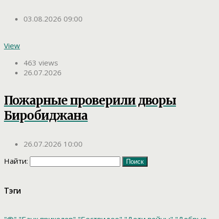
03.08.2026 09:00
View
463 views
26.07.2026
Пожарные проверили дворы
Биробиджана
26.07.2026 10:00
Найти:
Тэги
"@"
"Банк приколов"
"Бествидео"
"Дети войны"
"Добрые