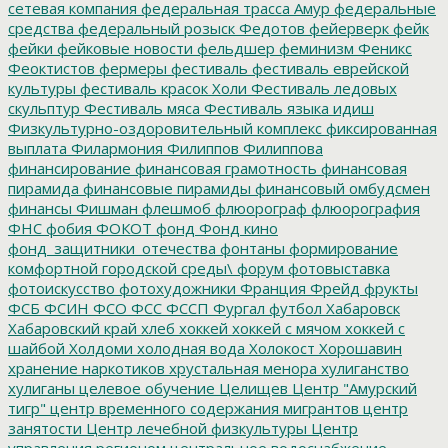
сетевая компания
федеральная трасса Амур
федеральные
средства
федеральный розыск
Федотов
фейерверк
фейк
фейки
фейковые новости
фельдшер
феминизм
Феникс
Феоктистов
фермеры
фестиваль
фестиваль еврейской
культуры
фестиваль красок Холи
Фестиваль ледовых
скульптур
Фестиваль мяса
Фестиваль языка идиш
Физкультурно-оздоровительный комплекс
фиксированная
выплата
Филармония
Филиппов
Филиппова
финансирование
финансовая грамотность
финансовая
пирамида
финансовые пирамиды
финансовый омбудсмен
финансы
Фишман
флешмоб
флюорограф
флюорография
ФНС
фобия
ФОКОТ
фонд
Фонд кино
фонд_защитники_отечества
фонтаны
формирование
комфортной городской среды\
форум
фотовыставка
фотоискусство
фотохудожники
Франция
Фрейд
фрукты
ФСБ
ФСИН
ФСО
ФСС
ФССП
Фургал
футбол
Хабаровск
Хабаровский край
хлеб
хоккей
хоккей с мячом
хоккей с
шайбой
Холдоми
холодная вода
Холокост
Хорошавин
хранение наркотиков
хрустальная менора
хулиганство
хулиганы
целевое обучение
Целищев
Центр "Амурский
тигр"
центр временного содержания мигрантов
центр
занятости
Центр лечебной физкультуры
Центр
управления регионом
центральное водоснабжение