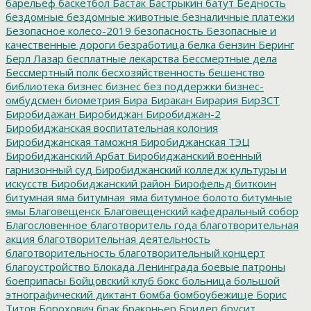
барельеф
баскетбол
Бастак
Бастрыкин
батут
Бедность
бездомные
бездомные животные
безналичные платежи
Безопасное колесо-2019
безопасность
Безопасные и
качественные дороги
безработица
белка
бензин
Беринг
Берл Лазар
бесплатные лекарства
Бессмертные дела
Бессмертный полк
бесхозяйственность
бешенство
библиотека
бизнес
бизнес без поддержки
бизнес-
омбудсмен
биометрия
Бира
Биракан
Бирария
БирЗСТ
Биробидажан
Биробиджан
Биробиджан-2
Биробиджанская воспитательная колония
Биробиджанская таможня
Биробиджанская ТЭЦ
Биробиджанский Арбат
Биробиджанский военный
гарнизонный суд
Биробиджанский колледж культуры и
искусств
Биробиджанский район
Бирофельд
биткоин
битумная яма
битумная_яма
битумное болото
битумные
ямы
Благовещенск
Благовещенский кафедральный собор
Благословенное
благотворитель года
благотворительная
акция
благотворительная деятельность
благотворительность
благотворительный концерт
благоустройство
Блокада Ленинграда
боевые патроны
боеприпасы
Бойцовский клуб
бокс
больница
большой
этнографический диктант
бомба
бомбоубежище
Борис
Титов
Борохович
брак
браконьер
Бридер
брусит