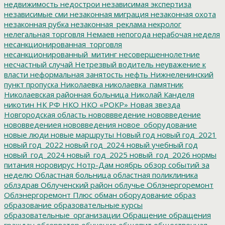
недвижимость
недострои
независимая экспертиза
независимые сми
незаконная миграция
незаконная охота
незаконная рубка
незаконная_реклама
некролог
нелегальная торговля
Немаев
непогода
нерабочая неделя
несанкционированная_торговля
несанкционированный_митинг
несовершеннолетние
несчастный случай
Нетрезвый водитель
неуважение к
власти
неформальная занятость
нефть
Нижнеленинский
пункт пропуска
Николаевка
николаевка_памятник
Николаевская районная больница
Николай Канделя
никотин
НК РФ
НКО
НКО «РОКР»
Новая звезда
Новгородская область
нововвведение
нововведение
нововведениея
нововведения
новое_оборудование
новые люди
новые маршруты
Новый год
новый год_2021
новый год_2022
новый год_2024
новый учебный год
новый_год_2024
новый_год_2025
новый_год_2026
нормы
питания
норовирус
Нотр-Дам
ноябрь
обзор событий за
неделю
Областная больница
областная поликлиника
облздрав
Облученский район
облучье
Облэнергоремонт
Облэнергоремонт Плюс
обман
оборудование
образ
образование
образовательные курсы
образовательные_организации
Обращение
обращения
граждан
обсерватор
обучение
общепит
общественная