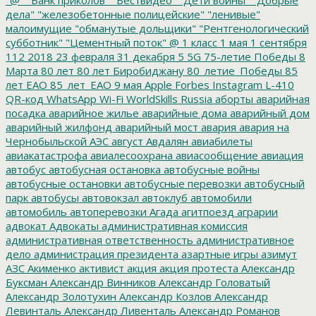
дела"
"железобетонные полицейские"
"ленивые"
малоимущие
"обманутые дольщики"
"Рентгенологический
субботник"
"Цементный поток"
@
1 класс
1 мая
1 сентября
112
2018
23 февраля
31 декабря
5
5G
75-летие Победы
8
Марта
80 лет
80 лет Биробиджану
80_летие_Победы
85
лет ЕАО
85_лет_ЕАО
9 мая
Apple
Forbes
Instagram
L-410
QR-код
WhatsApp
Wi-Fi
WorldSkills Russia
аборты
аварийная
посадка
аварийное жилье
аварийные дома
аварийный дом
аварийный жилфонд
аварийный мост
авария
авария на
Чернобыльской АЭС
август
Авдалян
авиабилеты
авиакатастрофа
авиалесоохрана
авиасообщение
авиация
автобус
автобусная остановка
автобусные войны
автобусные остановки
автобусные перевозки
автобусный
парк
автобусы
автовокзал
автоклуб
автомобили
автомобиль
автоперевозки
Агада
агитпоезд
аграрии
адвокат
Адвокаты
административная комиссия
административная ответственность
административное
дело
администрация президента
азартные игры
азимут
АЗС
Акименко
активист
акция
акция протеста
Александр
Буксман
Александр Винников
Александр Головатый
Александр Золотухин
Александр Козлов
Александр
Левинталь
Александр Ливенталь
Александр Романов