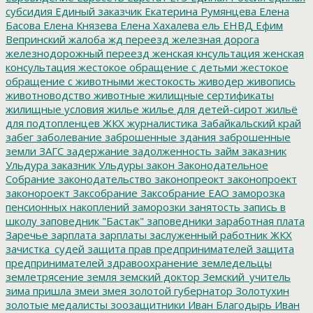
субсидия
Единый заказчик
Екатерина Румянцева
Елена
Басова
Елена Князева
Елена Хахалева
ель
ЕНВД
Ефим
Вепринский
жалоба
жд переезд
железная дорога
железнодорожный переезд
женская кнсультация
женская
консультация
жестокое обращение с детьми
жестокое
обращение с животными
жестокость
живодер
живопись
животноводство
животные
жилищные сертификаты
жилищные условия
жилье
жилье для детей-сирот
жильё
для подтопленцев
ЖКХ
журналистика
Забайкальский край
забег
заболевание
заброшенные здания
заброшенные
земли
ЗАГС
задержание
задолженность
займ
заказник
Ульдура
заказник Ульдуры
закон
Законодательное
Собрание
законодательство
законопреокт
законопроект
законороект
Заксобрание
Заксобрание ЕАО
заморозка
пенсионных накоплений
заморозки
занятость
запись в
школу
заповедник "Бастак"
заповедники
заработная плата
Заречье
зарплата
зарплаты
заслуженный работник ЖКХ
зачистка_судей
защита прав предпринимателей
защита
предпринимателей
здравоохранение
земледельцы
землетрясение
земля
земский доктор
Земский_учитель
зима пришла
змеи
змея
золотой губернатор
Золотухин
золотые медалисты
зоозащитники
Иван Благодырь
Иван