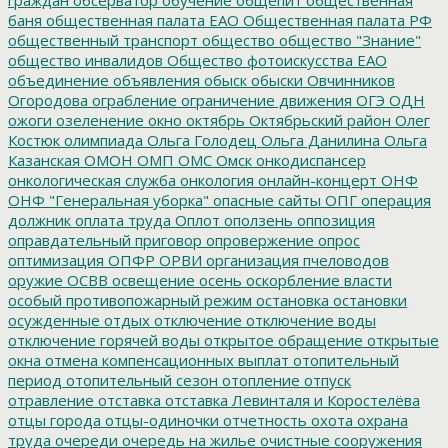
баня
общественная палата ЕАО
Общественная палата РФ
общественный транспорт
общество
общество "Знание"
общество инвалидов
Общество фотоискусства ЕАО
объединение
объявления
обыск
обыски
Овчинников
Огородова
ограбление
ограничение движения
ОГЭ
ОДН
ожоги
озеленение
окно
октябрь
Октябрьский район
Олег
Костюк
олимпиада
Ольга Голодец
Ольга Данилина
Ольга
Казанская
ОМОН
ОМП
ОМС
Омск
онкодиспансер
онкологическая служба
онкология
онлайн-концерт
ОНФ
ОНФ "Генеральная уборка"
опасные сайты
ОПГ
операция
должник
оплата труда
Оплот
оползень
оппозиция
оправдательный приговор
опровержение
опрос
оптимизация
ОПФР
ОРВИ
организация пчеловодов
оружие
ОСВВ
освещение
осень
оскорбление власти
особый противопожарный режим
остановка
остановки
осужденные
отдых
отключение
отключение воды
отключение горячей воды
открытое обращение
открытые
окна
отмена компенсационных выплат
отопительный
период
отопительный сезон
отопление
отпуск
отравление
отставка
отставка Левинталя и Коростелёва
отцы города
отцы-одиночки
отчетность
охота
охрана
труда
очереди
очередь на жилье
очистные сооружения