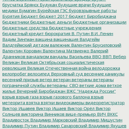
брусчатка
Брянск
Будукан
будущие врачи
будущие
медики
Бумагин
Бурейская ГЭС
буровзрывные работы
Бурятия
Бюджет
бюджет 2017
бюджет Биробиджана
бюджетники
бюджетные деньги
бюджетные организации
бюджетные средства
бюджетные учреждения
бюджетный кредит
бюрократия
В. Путин
В.И. Ленин
Вадим Зингман
вакцина
вакцинация
Валдгейм
Валдгеймский детдом
валежник
Валентин Брусиловский
Валентин Коровин
Валентина Матвиенко
Валерий
Дранников
вандализм
вандалы
Васильева
ВВО
ВВП
Вебер
Великан
Великая Октябрьская социалистическая
революция
Великая Отечественная война
велодорожка
велопробег
велосипед
Верховный суд
весенние каникулы
весенний призыв
ветер
ветеран
ветераны
ветераны
пограничной службы
ветераны_СВО
ветхие дома
ветхое
жилье
Вечерний Биробиджан
ВЖС "Надежда России"
взрыв
взрыв газа
взрыв газового баллона
взрыв
метеорита
взятка
взятки
видеокамеры
видеорегистратор
Виктор Ишавев
Виктор Ишаев
Виктор Орёл
Виктор
Солнцев
викторина
Винников
вице-премьер
ВИЧ
ВККС
Владивосток
Владимир Марковский
Владимир Мишустин
Владимир Путин
Владимир Сахаровский
Владимир Якушев