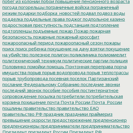
побег из колонии
побои
повышение пенсионного возраста
погода
погорельцы
пограничные войска
пограничный
режим
подарки
подборка_новостей
подвал
подвоз воды
подделка
поддельные права
поджог
подпольное казино
подростковая преступность
подстанция
подтопление
подтопленцы
подъемные
пожар
Пожар
пожарная
безопасность
пожарные
пожарный кроссфит
пожароопасный период
пожароопасный сезон
пожары
поиск
поиск ребенка
покушение на дачу взятки
покушение
на убийство
полезное
полигон
поликлиника
полиомиелит
политехнический техникум
политические партии
полиция
Половинко
помойки
помощь
Понтонная переправа
порча
имущества
порыв
порыв водопровода
порыв теплотрассы
порыв трубопровода
посевная
поселок Партизанский
послание Федеральному Собранию
последние звонки
последний звонок
пособие
пособия
постинтернатное
сопровождение
посылка
потребители
потребительская
корзина
похищение
почта
Почта России
Почта_России
пошлины
правительство
правительство ЕАО
правительство РФ
праздник
праздники
праймериз
превышение скорости
предостережение
предпенсионер
предпенсионеры
предприниматели
предпринимательство
Президент
президент России
Президент РФ