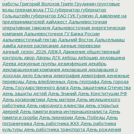
работы
Григорий Волохов
Грипп
Грудинин
грунтовые
воды
грязная вода
ГТО
губернатор
губернатор
Гольдштейн
губернатор ЕАО
ГУК
Гулягин
Д
давление на
предпринимателей
дайджест
Дальневосточная
оперативная таможня
Дальневосточная энергетическая
компания
Дальневосточное ГУ Банка России
дальневосточный гектар
Дальний Восток
Дальсельмаш
дамба
дачное расписание
дачные перевозки
дачный_сезон_2026
ДВЖД
Движение общественный
контроль
двор
Дворы
ДГК
дебош
дебошир
дедовщина
Деева
дежурные группы
дезинфекция
декабрь
декларационная компания
декларация
декларация о
доходах
дело Ельчина
демография
демогрфия
денежные
переводы
День влюбленных
День географа
День города
День Государственного флага
День защитника Отечества
день защиты детей
День Знаний
День Конституции РФ
День космонавтики
День матери
День медицинского
работника
День народного единства
день открытых
дверей
День памяти воина-интернационалиста
День
памяти и скорби
День пионерии
День Победы
День
пограничника
День работника ЖКХ
День работника
культуры
день работника транспорта
День рождения