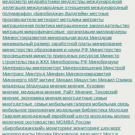
медосмотр
медработники
медсестры
международная
делегация
международные отношения
международный
полумарафон «Биробиджан-Валдгейм»
местные
производители
метеорит
методика
мигранты
миграционная политика
миграционное законодательство
миграция
микрофинансовые_организации
миллиардеры
Минвостокразвития
минеральная вода
Минздрав
минимальный размер заработной платы
минирование
министерство образования и науки РФ
Министерство
просвещения
министр природных ресурсов
Министр
строительства и ЖКХ
Минобороны РФ
Минобрнауки
Минприроды
минпромторг
Минпросвещения
Минстрой
Минтранс
Минтруд
Минфин
Минэкономразвития
Минэнерго
МИР
митинг
Михаил Мишустин
Михаил Озимок
младенцы
Младушка
мнение
мнение_Кузовин
мнение_медицина
мнение_Райт
Мнение_Тиховский
мнение_экономика
мнения
многодетные семьи
многодетные_семьи
мобильная галерея
мобильная связь
мобильное приложение
модельная библиотека
Молодая
Гвардия
молодежный еврейский центр
молодежь
молоко
молочное скотоводство
МОМВД России
«Биробиджанский»
мониторинг
мониторинг цен
морг
морепродукты
Москва
Московское дело
мост
Мост в