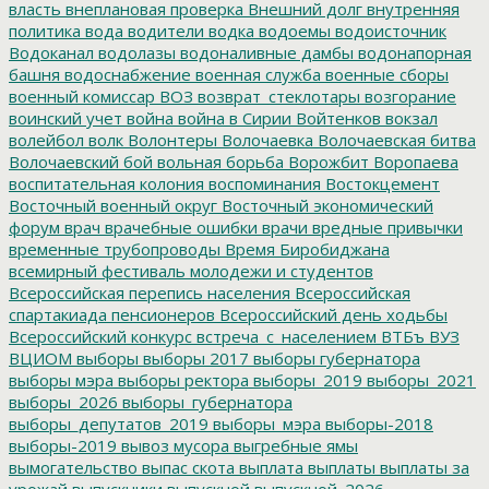
власть
внеплановая проверка
Внешний долг
внутренняя
политика
вода
водители
водка
водоемы
водоисточник
Водоканал
водолазы
водоналивные дамбы
водонапорная
башня
водоснабжение
военная служба
военные сборы
военный комиссар
ВОЗ
возврат_стеклотары
возгорание
воинский учет
война
война в Сирии
Войтенков
вокзал
волейбол
волк
Волонтеры
Волочаевка
Волочаевская битва
Волочаевский бой
вольная борьба
Ворожбит
Воропаева
воспитательная колония
воспоминания
Востокцемент
Восточный военный округ
Восточный экономический
форум
врач
врачебные ошибки
врачи
вредные привычки
временные трубопроводы
Время Биробиджана
всемирный фестиваль молодежи и студентов
Всероссийская перепись населения
Всероссийская
спартакиада пенсионеров
Всероссийский день ходьбы
Всероссийский конкурс
встреча_с_населением
ВТБъ
ВУЗ
ВЦИОМ
выборы
выборы 2017
выборы губернатора
выборы мэра
выборы ректора
выборы_2019
выборы_2021
выборы_2026
выборы_губернатора
выборы_депутатов_2019
выборы_мэра
выборы-2018
выборы-2019
вывоз мусора
выгребные ямы
вымогательство
выпас скота
выплата
выплаты
выплаты за
урожай
выпускники
выпускной
выпускной_2026