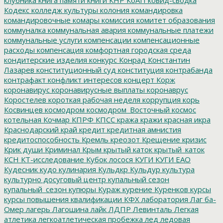
Кодекс
колледж культуры
колония
командировка
командировочные
комары
комиссия
комитет образования
коммуналка
коммунальная авария
коммунальные платежи
коммунальные услуги
компенсации
компенсационные
расходы
компенсация
комфортная городская среда
кондитерские изделия
конкурс
Конрад
Константин
Лазарев
конституционный суд
конституция
контрабанда
контрафакт
конфликт интересов
концерт
Корж
коронавирус
коронавирусные выплаты
коронаврус
Коростелев
короткая рабочая неделя
коррупция
корь
Косвинцев
космодром
космодром_Восточный
космос
котельная
Кочмар
КПРФ
КПСС
кража
кражи
красная икра
Краснодарский край
кредит
кредитная амнистия
кредитоспособность
Кремль
креозот
Крещение
кризис
Крик души
Криминал
Крым
крытый каток
крытый_каток
КСН
КТ-исследование
Кубок лосося
КУГИ
КУГИ ЕАО
Кудесник
кудо
кулинария
Кульдкр
Кульдур
культура
культурно досуговый центр
купальный сезон
купальный_сезон
купюры
Кураж
курение
Куренков
курсы
курсы повышения квалификации
КФХ
лаборатория
Лаг ба-
Омер
лагерь
Лагошина
лайк
ЛДПР
Левинталь
Легкая
атлетика
легкоатлетическая пробежка
лед
ледовая