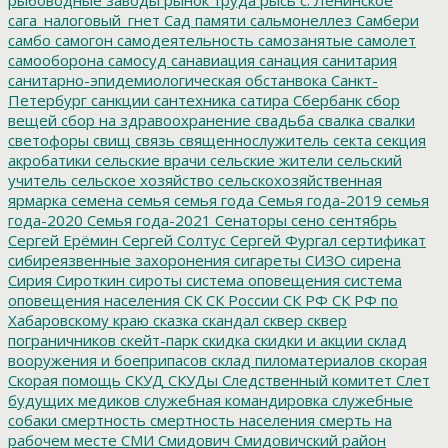
сага_налоговый_гнет
Сад памяти
сальмонеллез
Самбери
самбо
самогон
самодеятельность
самозанятые
самолет
самооборона
самосуд
санавиация
санация
санитария
санитарно-эпидемиологическая обстанвока
Санкт-
Петербург
санкции
сантехника
сатира
Сбербанк
сбор
вещей
сбор на здравоохранение
свадьба
свалка
свалки
светофоры
свищ
связь
священнослужитель
секта
секция
акробатики
сельские врачи
сельские жители
сельский
учитель
сельское хозяйство
сельскохозяйственная
ярмарка
семена
семья
семья года
Семья года-2019
семья
года-2020
Семья года-2021
Сенаторы
сено
сентябрь
Сергей Ерёмин
Сергей Солтус
Сергей Фургал
сертификат
сибиреязвенные захоронения
сигареты
СИЗО
сирена
Сирия
Сироткин
сироты
система оповещения
система
оповещения населения
СК
СК России
СК РФ
СК РФ по
Хабаровскому краю
сказка
скандал
сквер
сквер
пограничников
скейт-парк
скидка
скидки и акции
склад
вооружения и боеприпасов
склад пиломатериалов
скорая
Скорая помощь
СКУД
СКУДы
Следственный комитет
Слет
будущих медиков
служебная командировка
служебные
собаки
смертность
смертность населения
смерть на
рабочем месте
СМИ
Смидович
Смидовичский район