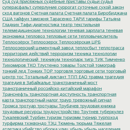
Суд
суд присяжных
судебные приставы
судьи
судья
суперасфальт
суперлуние
суррогат
суточные
сухой закон
сход вагонов
Счетная палата
Счетная палата Биробиджана
США
тайфун
таможня
Тарасенко
ТАРИ
тарифы
Татьяна
Гладких
Тафи-диагностика
театр
текстильная
телемедицинские технологии
теневая зарплата
теневая
экономика
тепловоз
тепловые сети
тепловычислитель
Теплоозёрск
Теплоозерск
Теплоозёрская ЦРБ
Теплоозерский цементный завод
теплосбыт
теплотрасса
территория действий
терроризм
техника
технологии
технологический_техникум
технопарк
тигр
ТИК
Тимченко
Тихомиров
ТКО
Тлустенко
товары
Толстой
томограф
тонкий лед
Тонких
ТОР
торговля
торговые сети
торговый
центр
тос
Тотальный диктант
ТПП ЕАО
травма
трагедия
трагедия в Забайкалье
трансграничный мост
трансграничный российско-китайский марафон
Транснефть
транспортная доступность
транспортная
карта
транспортный налог
траур
тревожный сигнал
Тромса
тротуар
тротуары
Трубачев
трудовая книжка
трудовые ресурсы
трудоустройство
Трутнев
туберкулез
Тукалевский
Турбин
туризм
туризмм
турнир
турпоход
турфирма
тхэквондо
ТЭЦ
Тюмень
тюрьма
Тяжелая
атлетика
убийство
уборка улиц
убыль
убыль населения