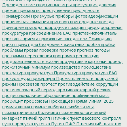
Президентские спортивные игры
презумпция доверия
премия
препараты
преступление
преступность
Приамурский
Приамурье
приборы фотовидеофиксации
прививочная кампания
приговор
пригородные поезда
Приморье
природа
природные пожары
природоохранная
прокуратура
присоединение ЕАО
пристав-исполнитель
приставы
присяга
присяжные заседатели
Приходько
приют
приют для бездомных животных
пробка
пробки
проблемы
провал
проверка
прогноз
прогноз погоды
программа переселения
программа реновации
продолжительность жизни
продуктовые карточки
проезд
прожиточный минимум
производство
происшествие
прократура
прокуратруа
Прокуратура
прокуратура ЕАО
прокуратуура
прокураура
Промышленность
пропускной
режим
Просветов
протест
противодействие коррупции
противопожарный период
противопожарный режим
профессиональное_образование
профильный класс
профицит
профсоюзы
Проходцев
Пряма_линия_2025
прямая линия
прямые выборы
психбольница
психиатрическая больница
психоневрологический
интернат
птичий грипп
Птичник
пункт весового контроля
пункт пропуска
путевка
Путин
ПФР
Пшеничный
пьянство