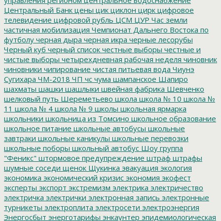
Центральный Банк
цены
цик
циклон
цирк
цифровое
телевидение
цифровой рубль
ЦСМ
ЦУР
Час земли
частичная мобилизация
Чемпионат Дальнего Востока по
футболу
черная дыра
черная икра
черные лесорубы
Черный куб
черный список
честные выборы
честные и
чистые выборы
четырехдневная рабочая неделя
чиновник
чиновники
чипирование
чистая питьевая вода
Чиунэ
Сугихара
ЧМ-2018
ЧП
чс
чума
шампанское
Шапиро
шахматы
шашки
шашлыки
швейная фабрика
Шевченко
шелковый путь
Шереметьево
школа
школа № 10
школа №
11
школа № 4
школа № 9
школы
школьная ярмарка
школьники
школьница из Томсино
школьное образование
школьное питание
школьные автобусы
школьные
завтраки
школьные каникулы
школьные перевозки
школьные поборы
школьный автобус
Шоу группа
"Феникс"
штормовое предупреждение
штраф
штрафы
шумные соседи
щенок
Щукинка
эвакуация
экология
экономика
экономический кризис
экономия
экофест
эксперты
экспорт
экстремизм
электрика
электричество
электричка
электрички
электронная запись
электронные
турникеты
электроплита
электросети
электроэнергия
Энергосбыт
энерготарифы
энкаунтер
эпидемиологическая