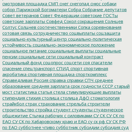
смотровая площадка
СМП
снег
снегопад
снюс
собаки
собор Парижской Богоматери
Собра
Собрание депутатов
Совет ветеранов
Совет Федерации
советские ГОСТы
советские зарплаты
Совфед
Сокол
сокращения
Солнцев
Солтус
Солцнев
соотечественники
Сопка
соревнования
сотовая связь
сотрудничество
соцвыплаты
соцзащита
социально-культурный центр
социально-политическая
устойчивость
социально-экономическое положение
социальное питание
социальные выплаты
социальные
пенсии
социальные сети
социальный контракт
Социальный фонд
соцопрос
соцсети
соя
спасатели
спасение
спецтранспорт
СПИД
спорт
спортивная
акробатика
спортивная площадка
спорткомплекс
Справедливая Россия
справка
справки
СПЧ
среднее
образование
средняя зарплата
срок годности
СССР
старый
мост
статистика
статья
стела
стимулирующие выплаты
стипендия
стихия
столица
столица ДфО
стоматология
страйкбол
страх
страхование
стрельба
строители
строительство
стройка
студент
студенты
студенческое
общежитие
Стычка рабочих с силовиками
СУ СК
СУ СК по
ЕАО
СУ СК по Хабаровскому краю и ЕАО
су ск рф
СУ СК РФ
по ЕАО
субботнее чтиво
субботник
субсидии
субсидия
суд