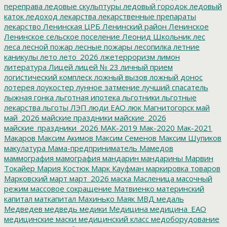
переправа
ледовые скульптуры
ледовый городок
ледовый
каток
ледоход
лекарства
лекарственные препараты
лекарство
Ленинская ЦРБ
Ленинский район
Ленинское
Ленинское сельское поселение
Леонид Школьник
лес
леса
лесной пожар
лесные пожары
лесопилка
летние
каникулы
лето
лето_2026
лжетерроризм
лимон
литература
Лицей
лицей № 23
личный прием
логистический комплеск
ложный вызов
ложный донос
лотерея
лоукостер
лунное затмение
лучший спасатель
лыжная гонка
льготная ипотека
льготники
льготные
лекарства
льготы
ЛЭП
люди ЕАО
люк
Магнитогорск
май
май_2026
майские праздники
майские_2026
майские_праздники_2026
МАК-2019
Мак-2020
Мак-2021
Макаров
Максим Акимов
Максим Семенов
Максим Шупиков
макулатура
Мама-предприниматель
Мамедов
маммография
мамография
мандарин
мандарины
Марвин
Токайер
Мария Костюк
Марк Кауфман
маркировка товаров
Марковский
март
март_2026
маска
Масленица
масочный
режим
массовое сокращение
Матвиенко
материнский
капитал
маткапитал
Махинько
Маяк
МВД
медаль
Медведев
медведь
медики
Медицина
медицина_ЕАО
медицинские маски
медицинский класс
медоборудование