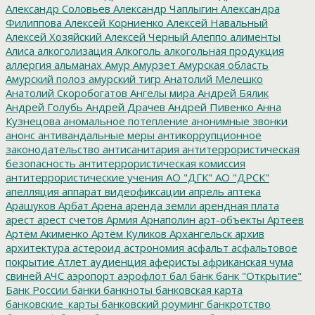
Александр Соловьев
Александр Чаплыгин
Александра
Филиппова
Алексей Корниенко
Алексей Навальный
Алексей Хозяйский
Алексей Черный
Алеппо
алименты
Алиса
алкоголизация
Алкоголь
алкогольная продукция
аллергия
альманах
Амур
Амурзет
Амурская область
Амурский полоз
амурский тигр
Анатолий Мелешко
Анатолий Скоробогатов
Ангелы мира
Андрей Бялик
Андрей Голубь
Андрей Драчев
Андрей Пивенко
Анна
Кузнецова
аномальное потепление
анонимные звонки
анонс
антивандальные меры
антикоррупционное
законодательство
антисанитария
антитеррористическая
безопасность
антитеррористическая комиссия
антитеррористические учения
АО "ДГК"
АО "ДРСК"
апелляция
аппарат видеофиксации
апрель
аптека
Арашуков
Арбат
Арена
аренда земли
арендная плата
арест
арест счетов
Армия
Арнаполин
арт-объекты
Артеев
Артём Акименко
Артём Куликов
Архангельск
архив
архитектура
астероид
астрономия
асфальт
асфальтовое
покрытие
Атлет
аудиенция
аферисты
африканская чума
свиней
АЧС
аэропорт
аэрофлот
бал
банк
банк "Открытие"
Банк России
банки
банкноты
банковская карта
банковские_карты
банковский роуминг
банкротство