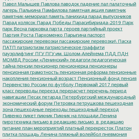
Павел Малышев
Павлова
паводок
падение
пал
палаточный
лагерь
Палькина
Памфилова
памятная акция
памятник
памятник-мемориал
память
панихида
парад выпускников
Парад колясок
Парад Победы
Парасибириада-2019
Парк
парк Весна
парковка
парта_героев
партийный проект
Партия Роста
Пархоменко
Парыгина
паспорт
пассажирские перевозки
пассажирские перевозки\
Пасха
ПАТП
патриотизм
патриотическое граффити
пауэрлифтинг
ПГУ
ПГУ им. Шолом-Алейхема
ПДД
ПДН
МОМВД России «Ленинский»
педагоги
педагогическая
тайна
пенсии
пенсионер
пенсионерка
пенсионеры
пенсионная грамотность
пенсионная реформа
пенсионные
накопления
пенсионный возраст
Пенсионный фонд
пенсия
Первенство России по футболу
Первомай 2017
первый
класс
переводы
переезд
перерасчет
перечень
период
навигации
Песах
петарда
Петербургский международный
экономический форум
Петровка
петрушкова
пешеходная
зона
пешеходные переходы
пешеходный переход
Пивенко
пикет
пикник
Пикник на площади Ленина
пиротехника
письмо в редакцию
письмо_в_редакцию
питание
план мероприятий
платный перекресток
Платон
плитка
площадь Ленина
пляжный волейбол
пневмония