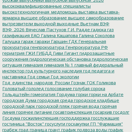
высококвалифицированные специалисты
высокотехнологичная_медпомощь
выставка
выставка-
ярмарка
высшее образование
высшее самообразование
вытрезвители
выходной
выходные
Вьетнам
ВЭФ
ВЭФ_2026
Вячеслав Пастухов
Г.И. Радде
гадюка
газ
газификация ЕАО
Галина Кашапова
Галина Соколова
Галушка
гараж
гаражи
Гаршин
ГДК
Генеральная
прокуратура
генпрокуратура
Генпрокуратура РФ
гериатрия
ГЖИ
ГИБДД
Гиви
Гигант
гидрозащитные
сооружения
гидрологическая обстановка
гидрологическая
ситуация
гимназия
гимназия № 1
главный федеральный
инспектор
год культурного наследия
год педагога и
наставника
Год семьи
Год экологии
Год_единства_народов_России
Гознак
ГОК
Голикова
Головатый
гололед
голосование
голубая сорока
Гольдштейн
гомеопатия
Гордума
горки
горки на Арбате
городская Дума
городская среда
городское кладбище
городской парк
городской пляж
горячая вода
горячая
линия
горячее питание
госавтоинспекция
госархив
госдолг
Госдума
госжилинспекция
господдержка
госслужащие
гостиница "Восток"
госуслуги
госхакупки
ГП "Фармация"
грабеж
град
граница
грант
график подвоза воды
график