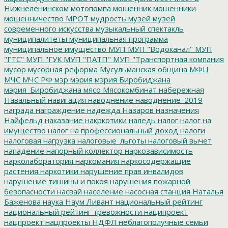
Нижнеленинском
мотопомпа
мошенник
мошенники
мошенничество
МРОТ
мудрость
музей
музей
современного искусства
музыкальный спектакль
муниципалитеты
муниципальная программа
муниципальное имущество
МУП
МУП "Водоканал"
МУП
"ГТС"
МУП "ГУК
МУП "ПАТП"
МУП "Транспортная компания
мусор
мусорная реформа
Мусульманская община
МФЦ
МЧС
МЧС РФ
мэр
мэрия
мэрия Биробиджана
мэрия_Биробиджана
мясо
Мясокомбинат
набережная
Навальный
навигация
наводнение
наводнение_2019
награда
награждение
надежда
Назаров
назначения
Найфельд
наказание
накркотики
наледь
налог
налог на
имущество
налог на профессиональный доход
налоги
налоговая нагрузка
налоговые_льготы
налоговый вычет
нападение
напорный коллектор
наркозависимость
нарколаборатория
наркомания
наркосодержащие
растения
наркотики
нарушение прав инвалидов
нарушение тишины и покоя
нарушения пожарной
безопасности
насвай
население
насосная станция
Наталья
Баженова
наука
Наум Ливант
национальный рейтинг
национальный рейтинг тревожности
наципроект
нацпроект
нацпроекты
НДФЛ
неблагополучные семьи