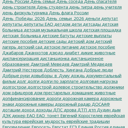
День России
День семьи
День соседа
День спасателя
день строителя
День студента
день тигра
день учителя
день физкультурника
День флага России
День_Победы_2026
День_семьи_2026
деньги
депутат
депутаты
депутаты ЕАО
детдом
дети
детсады
детская
больница
детская музыкальная школа
детская площадка
детская_больница
детские батуты
детские выплаты
детские пособия
детские сады
детский дом
детский
лагерь
детский сад
детское питание
детское пособие
Джабаров
Джанхотов
дзюдо
диабет
дикие животные
диспансеризация
дистанционка
дистанционное
образование
Дмитрий Меведев
Дмитрий Медведев
Дмитрий Нестеров
Доблесть_Хингана
Добрые люди
Добрые руки
довыборы_в_Думу
дождь
документальный
фильм
долг
долги
долги по зарплате
долговая нагрузка
долгострои
долгострой
долевое строительство
должники
дом офицеров
дом престарелых
домашние животные
допфинансирование
дороги
дорожная камера
дорожные
знаки
дорожные камеры
дорожный радар
ДОСААФ
дотации
доход
доходы
ДПС
дрова
ДТП
дтп
Дудин
дым
ДЭК
дюкер
ЕАО
ЕАО_тонет
Евгений Коростелев
еврейская
культура
еврейская_мудрость
еврейские традиции
Евровидение
Евросеть
Еврстат
ЕГЭ
Единая Россия
единая