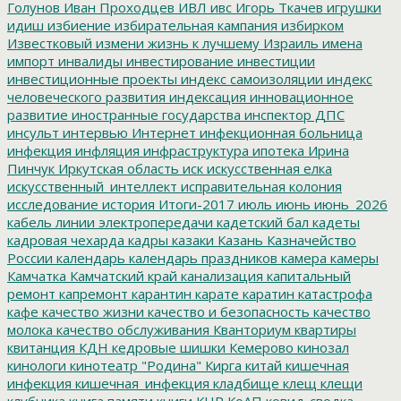
Голунов
Иван Проходцев
ИВЛ
ивс
Игорь Ткачев
игрушки
идиш
избиение
избирательная кампания
избирком
Известковый
измени жизнь к лучшему
Израиль
имена
импорт
инвалиды
инвестирование
инвестиции
инвестиционные проекты
индекс самоизоляции
индекс
человеческого развития
индексация
инновационное
развитие
иностранные государства
инспектор ДПС
инсульт
интервью
Интернет
инфекционная больница
инфекция
инфляция
инфраструктура
ипотека
Ирина
Пинчук
Иркутская область
иск
искусственная елка
искусственный_интеллект
исправительная колония
исследование
история
Итоги-2017
июль
июнь
июнь_2026
кабель линии электропередачи
кадетский бал
кадеты
кадровая чехарда
кадры
казаки
Казань
Казначейство
России
календарь
календарь праздников
камера
камеры
Камчатка
Камчатский край
канализация
капитальный
ремонт
капремонт
карантин
карате
каратин
катастрофа
кафе
качество жизни
качество и безопасность
качество
молока
качество обслуживания
Кванториум
квартиры
квитанция
КДН
кедровые шишки
Кемерово
кинозал
кинологи
кинотеатр "Родина"
Кирга
китай
кишечная
инфекция
кишечная_инфекция
кладбище
клещ
клещи
клубника
книга памяти
книги
КНР
КоАП
ковид-сводка