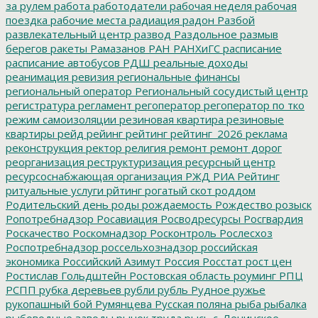
за рулем
работа
работодатели
рабочая неделя
рабочая
поездка
рабочие места
радиация
радон
Разбой
развлекательный центр
развод
Раздольное
размыв
берегов
ракеты
Рамазанов
РАН
РАНХиГС
расписание
расписание автобусов
РДШ
реальные доходы
реанимация
ревизия
региональные финансы
региональный оператор
Региональный сосудистый центр
регистратура
регламент
регоператор
регоператор по тко
режим самоизоляции
резиновая квартира
резиновые
квартиры
рейд
рейинг
рейтинг
рейтинг_2026
реклама
реконструкция
ректор
религия
ремонт
ремонт дорог
реорганизация
реструктуризация
ресурсный центр
ресурсоснабжающая организация
РЖД
РИА Рейтинг
ритуальные услуги
рйтинг
рогатый скот
роддом
Родительский день
роды
рождаемость
Рождество
розыск
Ропотребнадзор
Росавиация
Росводресурсы
Росгвардия
Роскачество
Роскомнадзор
Росконтроль
Рослесхоз
Роспотребнадзор
россельхознадзор
российская
экономика
Российский Азимут
Россия
Росстат
рост цен
Ростислав Гольдштейн
Ростовская область
роуминг
РПЦ
РСПП
рубка деревьев
рубли
рубль
Рудное
ружье
рукопашный бой
Румянцева
Русская поляна
рыба
рыбалка
рыбоводные заводы
рынок труда
рысь
с. Ленинское