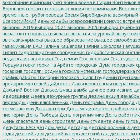
возгорание
воинский учет
война
война в Сирии
Войтенков
в
Воропаева
воспитательная колония
воспоминания
Востокц
временные трубопроводы
Время Биробиджана
всемирный 
Всероссийский день ходьбы
Всероссийский конкурс
встреч
выборы_2019
выборы_2021
выборы_2026
выборы_губерна
выпас скота
выплата
выплаты
выплаты за урожай
выпускник
выставка-ярмарка
высшее образование
высшее самообразо
газификация ЕАО
Галина Кашапова
Галина Соколова
Галушк
Гигант
гидрозащитные сооружения
гидрологическая обста
педагога и наставника
Год семьи
Год экологии
Год_единств
Гордума
горки
горки на Арбате
городская Дума
городская с
госархив
госдолг
Госдума
госжилинспекция
господдержка
г
график работы
Григорий Волохов
Грипп
Грудинин
грунтовы
предпринимателей
дайджест
Дальневосточная оперативна
Дальний Восток
Дальсельмаш
дамба
дачное расписание
да
дедовщина
Деева
дежурные группы
дезинфекция
декабрь
переводы
День влюбленных
День географа
День города
Де
космонавтики
День матери
День медицинского работника
Д
пионерии
День Победы
День пограничника
День работник
День спасателя
день строителя
День студента
день тигра
депутаты ЕАО
детдом
дети
детсады
детская больница
дет
сады
детский дом
детский лагерь
детский сад
детское пит
дистанционное образование
Дмитрий Меведев
Дмитрий М