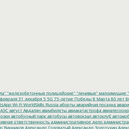
ла"
"железобетонные полицейские"
"ленивые" малоимущие
"
февраля
31 декабря
5
5G
75-летие Победы
8 Марта
80 лет
8
tsApp
Wi-Fi
WorldSkills Russia
аборты
аварийная посадка
авари
 АЭС
август
Авдалян
авиабилеты
авиакатастрофа
авиалесоохр
озки
автобусный парк
автобусы
автовокзал
автоклуб
автомо
ивная ответственность
административное дело
администра
р Винников
Александр Головатый
Александр Золотухин
Алек