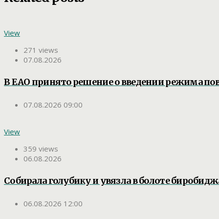
View
271 views
07.08.2026
В ЕАО принято решение о введении режима п
07.08.2026 09:00
View
359 views
06.08.2026
Собирала голубику и увязла в болоте биробид
06.08.2026 12:00