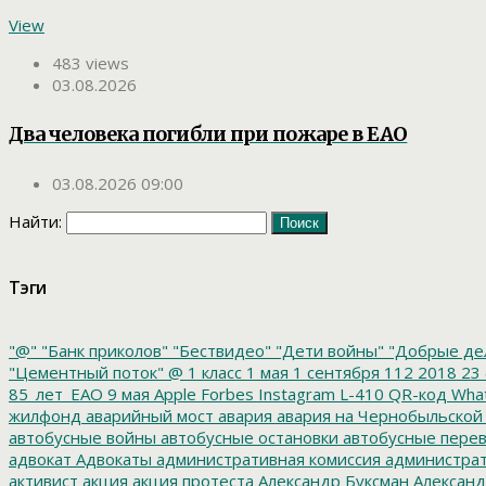
View
483 views
03.08.2026
Два человека погибли при пожаре в ЕАО
03.08.2026 09:00
Найти:
Тэги
"@"
"Банк приколов"
"Бествидео"
"Дети войны"
"Добрые де
"Цементный поток"
@
1 класс
1 мая
1 сентября
112
2018
23 
85_лет_ЕАО
9 мая
Apple
Forbes
Instagram
L-410
QR-код
Wha
жилфонд
аварийный мост
авария
авария на Чернобыльской
автобусные войны
автобусные остановки
автобусные перев
адвокат
Адвокаты
административная комиссия
администрат
активист
акция
акция протеста
Александр Буксман
Александ