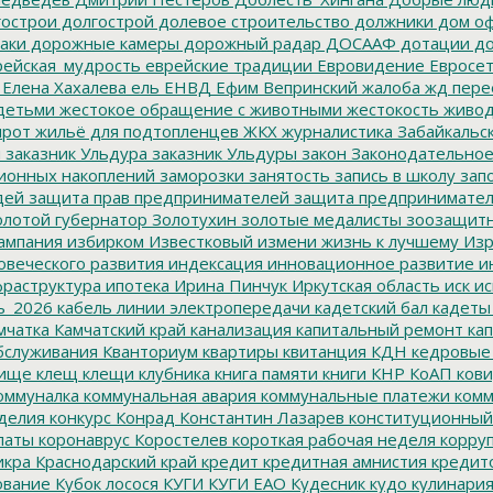
острои
долгострой
долевое строительство
должники
дом о
аки
дорожные камеры
дорожный радар
ДОСААФ
дотации
до
ейская_мудрость
еврейские традиции
Евровидение
Евросе
Елена Хахалева
ель
ЕНВД
Ефим Вепринский
жалоба
жд пере
детьми
жестокое обращение с животными
жестокость
живо
ирот
жильё для подтопленцев
ЖКХ
журналистика
Забайкальск
м
заказник Ульдура
заказник Ульдуры
закон
Законодательное
ионных накоплений
заморозки
занятость
запись в школу
запо
дей
защита прав предпринимателей
защита предпринимате
лотой губернатор
Золотухин
золотые медалисты
зоозащит
ампания
избирком
Известковый
измени жизнь к лучшему
Изр
овеческого развития
индексация
инновационное развитие
ин
раструктура
ипотека
Ирина Пинчук
Иркутская область
иск
ис
ь_2026
кабель линии электропередачи
кадетский бал
кадеты
мчатка
Камчатский край
канализация
капитальный ремонт
кап
бслуживания
Кванториум
квартиры
квитанция
КДН
кедровые
ище
клещ
клещи
клубника
книга памяти
книги
КНР
КоАП
кови
оммуналка
коммунальная авария
коммунальные платежи
комм
делия
конкурс
Конрад
Константин Лазарев
конституционный
латы
коронаврус
Коростелев
короткая рабочая неделя
корру
икра
Краснодарский край
кредит
кредитная амнистия
кредит
ование
Кубок лосося
КУГИ
КУГИ ЕАО
Кудесник
кудо
кулинари