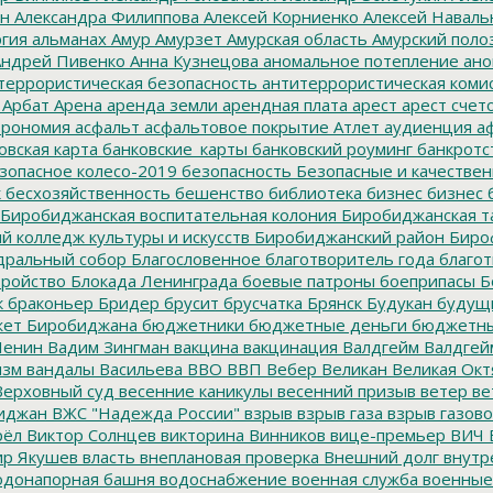
ин
Александра Филиппова
Алексей Корниенко
Алексей Наваль
гия
альманах
Амур
Амурзет
Амурская область
Амурский поло
ндрей Пивенко
Анна Кузнецова
аномальное потепление
ано
террористическая безопасность
антитеррористическая коми
Арбат
Арена
аренда земли
арендная плата
арест
арест счет
трономия
асфальт
асфальтовое покрытие
Атлет
аудиенция
аф
овская карта
банковские_карты
банковский роуминг
банкротс
зопасное колесо-2019
безопасность
Безопасные и качестве
к
бесхозяйственность
бешенство
библиотека
бизнес
бизнес 
Биробиджанская воспитательная колония
Биробиджанская т
 колледж культуры и искусств
Биробиджанский район
Биро
дральный собор
Благословенное
благотворитель года
благот
тройство
Блокада Ленинграда
боевые патроны
боеприпасы
Б
к
браконьер
Бридер
брусит
брусчатка
Брянск
Будукан
будущи
ет Биробиджана
бюджетники
бюджетные деньги
бюджетны
Ленин
Вадим Зингман
вакцина
вакцинация
Валдгейм
Валдгей
изм
вандалы
Васильева
ВВО
ВВП
Вебер
Великан
Великая Окт
ерховный суд
весенние каникулы
весенний призыв
ветер
ве
иджан
ВЖС "Надежда России"
взрыв
взрыв газа
взрыв газово
рёл
Виктор Солнцев
викторина
Винников
вице-премьер
ВИЧ
р Якушев
власть
внеплановая проверка
Внешний долг
внутр
донапорная башня
водоснабжение
военная служба
военные