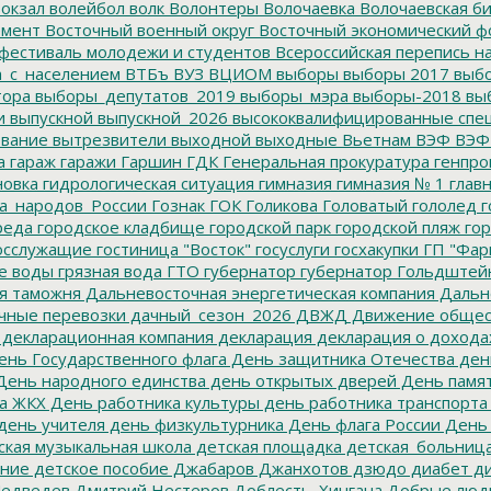
окзал
волейбол
волк
Волонтеры
Волочаевка
Волочаевская б
емент
Восточный военный округ
Восточный экономический ф
фестиваль молодежи и студентов
Всероссийская перепись н
а_с_населением
ВТБъ
ВУЗ
ВЦИОМ
выборы
выборы 2017
выбо
тора
выборы_депутатов_2019
выборы_мэра
выборы-2018
вы
и
выпускной
выпускной_2026
высококвалифицированные спе
вание
вытрезвители
выходной
выходные
Вьетнам
ВЭФ
ВЭФ
а
гараж
гаражи
Гаршин
ГДК
Генеральная прокуратура
генпро
новка
гидрологическая ситуация
гимназия
гимназия № 1
глав
а_народов_России
Гознак
ГОК
Голикова
Головатый
гололед
г
реда
городское кладбище
городской парк
городской пляж
гор
осслужащие
гостиница "Восток"
госуслуги
госхакупки
ГП "Фар
е воды
грязная вода
ГТО
губернатор
губернатор Гольдштей
я таможня
Дальневосточная энергетическая компания
Дальне
чные перевозки
дачный_сезон_2026
ДВЖД
Движение общес
декларационная компания
декларация
декларация о дохода
нь Государственного флага
День защитника Отечества
ден
ень народного единства
день открытых дверей
День памят
а ЖКХ
День работника культуры
день работника транспорта
день учителя
день физкультурника
День флага России
День
ская музыкальная школа
детская площадка
детская_больниц
ание
детское пособие
Джабаров
Джанхотов
дзюдо
диабет
ди
едведев
Дмитрий Нестеров
Доблесть_Хингана
Добрые люд