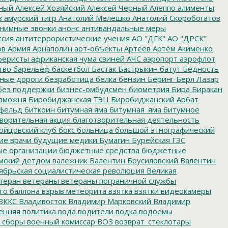
ный
Алексей Хозяйский
Алексей Черный
Алеппо
алименты
з
амурский тигр
Анатолий Мелешко
Анатолий Скоробогатов
нимные звонки
анонс
антивандальные меры
ссия
антитеррористические учения
АО "ДГК"
АО "ДРСК"
ов
Армия
Арнаполин
арт-объекты
Артеев
Артём Акименко
еристы
африканская чума свиней
АЧС
аэропорт
аэрофлот
тво
барельеф
баскетбол
Бастак
Бастрыкин
батут
Бедность
нные дороги
безработица
белка
бензин
Беринг
Берл Лазар
без поддержки
бизнес-омбудсмен
биометрия
Бира
Биракан
аможня
Биробиджанская ТЭЦ
Биробиджанский Арбат
фельд
биткоин
битумная яма
битумная_яма
битумное
ворительная акция
благотворительная деятельность
ойцовский клуб
бокс
больница
большой этнографический
е врачи
будущие медики
Бумагин
Бурейская ГЭС
е организации
бюджетные средства
бюджетные
мский детдом
валежник
Валентин Брусиловский
Валентин
ябрьская социалистическая революция
Великая
теран
ветераны
ветераны пограничной службы
го баллона
взрыв метеорита
взятка
взятки
видеокамеры
ВККС
Владивосток
Владимир Марковский
Владимир
енняя политика
вода
водители
водка
водоемы
 сборы
военный комиссар
ВОЗ
возврат_стеклотары