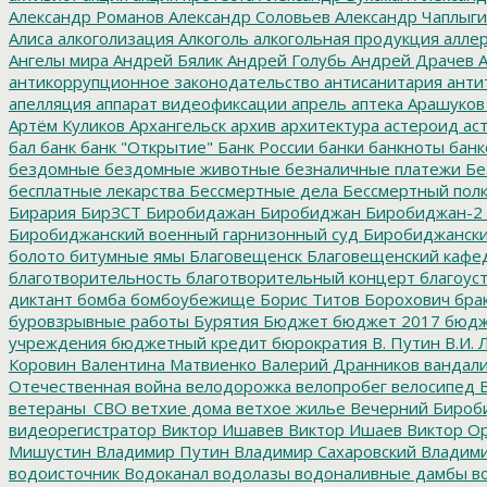
Александр Романов
Александр Соловьев
Александр Чаплыг
Алиса
алкоголизация
Алкоголь
алкогольная продукция
аллер
Ангелы мира
Андрей Бялик
Андрей Голубь
Андрей Драчев
А
антикоррупционное законодательство
антисанитария
анти
апелляция
аппарат видеофиксации
апрель
аптека
Арашуков
Артём Куликов
Архангельск
архив
архитектура
астероид
ас
бал
банк
банк "Открытие"
Банк России
банки
банкноты
банк
бездомные
бездомные животные
безналичные платежи
Бе
бесплатные лекарства
Бессмертные дела
Бессмертный пол
Бирария
БирЗСТ
Биробидажан
Биробиджан
Биробиджан-2
Биробиджанский военный гарнизонный суд
Биробиджанский
болото
битумные ямы
Благовещенск
Благовещенский кафе
благотворительность
благотворительный концерт
благоус
диктант
бомба
бомбоубежище
Борис Титов
Борохович
бра
буровзрывные работы
Бурятия
Бюджет
бюджет 2017
бюдж
учреждения
бюджетный кредит
бюрократия
В. Путин
В.И. 
Коровин
Валентина Матвиенко
Валерий Дранников
вандал
Отечественная война
велодорожка
велопробег
велосипед
В
ветераны_СВО
ветхие дома
ветхое жилье
Вечерний Бироб
видеорегистратор
Виктор Ишавев
Виктор Ишаев
Виктор О
Мишустин
Владимир Путин
Владимир Сахаровский
Владими
водоисточник
Водоканал
водолазы
водоналивные дамбы
во