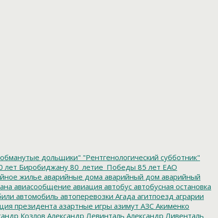
обманутые дольщики"
"Рентгенологический субботник"
0 лет Биробиджану
80_летие_Победы
85 лет ЕАО
йное жилье
аварийные дома
аварийный дом
аварийный
ана
авиасообщение
авиация
автобус
автобусная остановка
били
автомобиль
автоперевозки
Агада
агитпоезд
аграрии
ция президента
азартные игры
азимут
АЗС
Акименко
сандр Козлов
Александр Левинталь
Александр Ливенталь