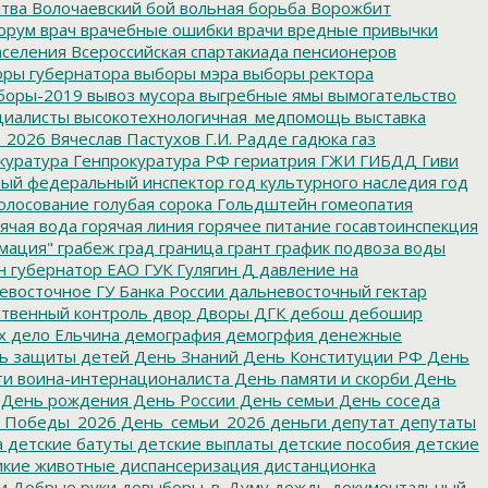
итва
Волочаевский бой
вольная борьба
Ворожбит
орум
врач
врачебные ошибки
врачи
вредные привычки
аселения
Всероссийская спартакиада пенсионеров
ры губернатора
выборы мэра
выборы ректора
боры-2019
вывоз мусора
выгребные ямы
вымогательство
циалисты
высокотехнологичная_медпомощь
выставка
_2026
Вячеслав Пастухов
Г.И. Радде
гадюка
газ
куратура
Генпрокуратура РФ
гериатрия
ГЖИ
ГИБДД
Гиви
ный федеральный инспектор
год культурного наследия
год
олосование
голубая сорока
Гольдштейн
гомеопатия
ячая вода
горячая линия
горячее питание
госавтоинспекция
мация"
грабеж
град
граница
грант
график подвоза воды
н
губернатор ЕАО
ГУК
Гулягин
Д
давление на
восточное ГУ Банка России
дальневосточный гектар
твенный контроль
двор
Дворы
ДГК
дебош
дебошир
х
дело Ельчина
демография
демогрфия
денежные
ь защиты детей
День Знаний
День Конституции РФ
День
и воина-интернационалиста
День памяти и скорби
День
День рождения
День России
День семьи
День соседа
_Победы_2026
День_семьи_2026
деньги
депутат
депутаты
а
детские батуты
детские выплаты
детские пособия
детские
кие животные
диспансеризация
дистанционка
и
Добрые руки
довыборы_в_Думу
дождь
документальный