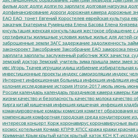
фильм
долг
долги
долги по зарплате
долговая нагрузка
долг
допфинансирование
дороги
дорожная камера
дорожные зн
ЕАО
ЕАО_тонет
Евгений Коростелев
еврейская культура
евр
заказчик
Екатерина Румянцева
Елена Басова
Елена Князева
кнсультация
женская консультация
жестокое обращение с 
сертификаты
жилищные условия
жилье
жилье для детей-с
заброшенные земли
ЗАГС
задержание
задолженность
зай
законороект
Заксобрание
Заксобрание ЕАО
заморозка пенс
зарплата
зарплаты
заслуженный работник ЖКХ
зачистка_су
земский доктор
Земский_учитель
зима пришла
змеи
змея
зо
ивс
Игорь Ткачев
игрушки
идиш
избиение
избирательная к
инвестиционные проекты
индекс самоизоляции
индекс чел
Интернет
инфекционная больница
инфекция
инфляция
инф
колония
исследование
история
Итоги-2017
июль
июнь
июн
России
календарь
календарь праздников
камера
камеры
Ка
жизни
качество и безопасность
качество молока
качество о
Кирга
китай
кишечная инфекция
кишечная_инфекция
кладб
командировочные
комары
комиссия
комитет образования
к
компенсация
комфортная городская среда
кондитерские из
интересов
концерт
Корж
коронавирус
коронавирусные вып
космос
котельная
Кочмар
КПРФ
КПСС
кража
кражи
красная 
Криминал
Крым
крытый каток
крытый_каток
КСН
КТ-исслед