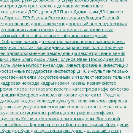
фицеров
дом престарелых
домашние животные
ход
доходы
ДПС
дрова
ДТП
дтп
Дудин
дым
ДЭК
дюкер
ть
Еврстат
ЕГЭ
Единая Россия
единая субсидия
Единый
езд
железная дорога
железнодорожный переезд
женская
дер
живопись
животноводство
животные
жилищные
ий край
забег
заболевание
заброшенные здания
 Собрание
законодательство
законопреокт
законопроект
ведник "Бастак"
заповедники
заработная плата
Заречье
лей
здравоохранение
земледельцы
землетрясение
земля
ники
Иван Благодырь
Иван Голунов
Иван Проходцев
ИВЛ
аиль
имена
импорт
инвалиды
инвестирование
инвестиции
остранные государства
инспектор ДПС
инсульт
интервью
кусственная елка
искусственный_интеллект
исправительная
кадровая чехарда
кадры
казаки
Казань
Казначейство
ремонт
карантин
карате
каратин
катастрофа
кафе
качество
 шишки
Кемерово
кинозал
кинологи
кинотеатр "Родина"
д-сводка
Кодекс
колледж культуры
колония
командировка
унальные услуги
компенсации
компенсационные расходы
 суд
конституция
контрабанда
контрафакт
конфликт
пция
корь
Косвинцев
космодром
космодром_Восточный
оспособность
Кремль
креозот
Крещение
кризис
Крик души
я
Кульдкр
Кульдур
культура
культурно досуговый центр