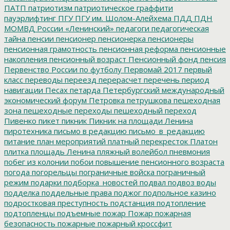
ПАТП
патриотизм
патриотическое граффити
пауэрлифтинг
ПГУ
ПГУ им. Шолом-Алейхема
ПДД
ПДН
МОМВД России «Ленинский»
педагоги
педагогическая
тайна
пенсии
пенсионер
пенсионерка
пенсионеры
пенсионная грамотность
пенсионная реформа
пенсионные
накопления
пенсионный возраст
Пенсионный фонд
пенсия
Первенство России по футболу
Первомай 2017
первый
класс
переводы
переезд
перерасчет
перечень
период
навигации
Песах
петарда
Петербургский международный
экономический форум
Петровка
петрушкова
пешеходная
зона
пешеходные переходы
пешеходный переход
Пивенко
пикет
пикник
Пикник на площади Ленина
пиротехника
письмо в редакцию
письмо_в_редакцию
питание
план мероприятий
платный перекресток
Платон
плитка
площадь Ленина
пляжный волейбол
пневмония
побег из колонии
побои
повышение пенсионного возраста
погода
погорельцы
пограничные войска
пограничный
режим
подарки
подборка_новостей
подвал
подвоз воды
подделка
поддельные права
поджог
подпольное казино
подростковая преступность
подстанция
подтопление
подтопленцы
подъемные
пожар
Пожар
пожарная
безопасность
пожарные
пожарный кроссфит