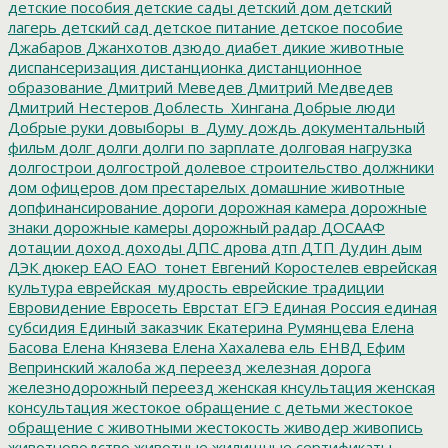
детские пособия
детские сады
детский дом
детский
лагерь
детский сад
детское питание
детское пособие
Джабаров
Джанхотов
дзюдо
диабет
дикие животные
диспансеризация
дистанционка
дистанционное
образование
Дмитрий Меведев
Дмитрий Медведев
Дмитрий Нестеров
Доблесть_Хингана
Добрые люди
Добрые руки
довыборы_в_Думу
дождь
документальный
фильм
долг
долги
долги по зарплате
долговая нагрузка
долгострои
долгострой
долевое строительство
должники
дом офицеров
дом престарелых
домашние животные
допфинансирование
дороги
дорожная камера
дорожные
знаки
дорожные камеры
дорожный радар
ДОСААФ
дотации
доход
доходы
ДПС
дрова
дтп
ДТП
Дудин
дым
ДЭК
дюкер
ЕАО
ЕАО_тонет
Евгений Коростелев
еврейская
культура
еврейская_мудрость
еврейские традиции
Евровидение
Евросеть
Еврстат
ЕГЭ
Единая Россия
единая
субсидия
Единый заказчик
Екатерина Румянцева
Елена
Басова
Елена Князева
Елена Хахалева
ель
ЕНВД
Ефим
Вепринский
жалоба
жд переезд
железная дорога
железнодорожный переезд
женская кнсультация
женская
консультация
жестокое обращение с детьми
жестокое
обращение с животными
жестокость
живодер
живопись
животноводство
животные
жилищные сертификаты