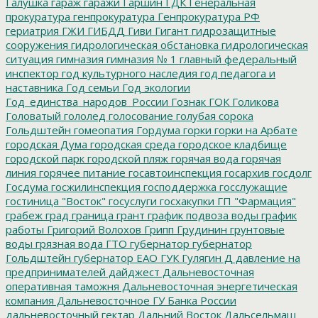
Галушка
гараж
гаражи
Гаршин
ГДК
Генеральная
прокуратура
генпрокуратура
Генпрокуратура РФ
гериатрия
ГЖИ
ГИБДД
Гиви
Гигант
гидрозащитные
сооружения
гидрологическая обстановка
гидрологическая
ситуация
гимназия
гимназия № 1
главный федеральный
инспектор
год культурного наследия
год педагога и
наставника
Год семьи
Год экологии
Год_единства_народов_России
Гознак
ГОК
Голикова
Головатый
гололед
голосование
голубая сорока
Гольдштейн
гомеопатия
Гордума
горки
горки на Арбате
городская Дума
городская среда
городское кладбище
городской парк
городской пляж
горячая вода
горячая
линия
горячее питание
госавтоинспекция
госархив
госдолг
Госдума
госжилинспекция
господдержка
госслужащие
гостиница "Восток"
госуслуги
госхакупки
ГП "Фармация"
грабеж
град
граница
грант
график подвоза воды
график
работы
Григорий Волохов
Грипп
Грудинин
грунтовые
воды
грязная вода
ГТО
губернатор
губернатор
Гольдштейн
губернатор ЕАО
ГУК
Гулягин
Д
давление на
предпринимателей
дайджест
Дальневосточная
оперативная таможня
Дальневосточная энергетическая
компания
Дальневосточное ГУ Банка России
дальневосточный гектар
Дальний Восток
Дальсельмаш