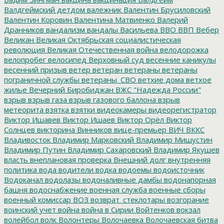
Валдгеймский детдом
валежник
Валентин Брусиловский
Валентин Коровин
Валентина Матвиенко
Валерий
Дранников
вандализм
вандалы
Васильева
ВВО
ВВП
Вебер
Великан
Великая Октябрьская социалистическая
революция
Великая Отечественная война
велодорожка
велопробег
велосипед
Верховный суд
весенние каникулы
весенний призыв
ветер
ветеран
ветераны
ветераны
пограничной службы
ветераны_СВО
ветхие дома
ветхое
жилье
Вечерний Биробиджан
ВЖС "Надежда России"
взрыв
взрыв газа
взрыв газового баллона
взрыв
метеорита
взятка
взятки
видеокамеры
видеорегистратор
Виктор Ишавев
Виктор Ишаев
Виктор Орёл
Виктор
Солнцев
викторина
Винников
вице-премьер
ВИЧ
ВККС
Владивосток
Владимир Марковский
Владимир Мишустин
Владимир Путин
Владимир Сахаровский
Владимир Якушев
власть
внеплановая проверка
Внешний долг
внутренняя
политика
вода
водители
водка
водоемы
водоисточник
Водоканал
водолазы
водоналивные дамбы
водонапорная
башня
водоснабжение
военная служба
военные сборы
военный комиссар
ВОЗ
возврат_стеклотары
возгорание
воинский учет
война
война в Сирии
Войтенков
вокзал
волейбол
волк
Волонтеры
Волочаевка
Волочаевская битва