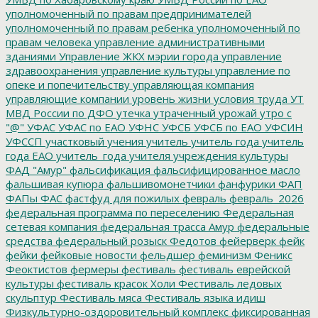
уполномоченный по правам предпринимателей
уполномоченный по правам ребенка
уполномоченный по
правам человека
управление административными
зданиями
Управление ЖКХ мэрии города
управление
здравоохранения
управление культуры
управление по
опеке и попечительству
управляющая компания
управляющие компании
уровень жизни
условия труда
УТ
МВД России по ДФО
утечка
утраченный урожай
утро с
"@"
УФАС
УФАС по ЕАО
УФНС
УФСБ
УФСБ по ЕАО
УФСИН
УФССП
участковый
учения
учитель
учитель года
учитель
года ЕАО
учитель_года
учителя
учреждения культуры
ФАД "Амур"
фальсификация
фальсифицированное масло
фальшивая купюра
фальшивомонетчики
фанфурики
ФАП
ФАПы
ФАС
фастфуд для пожилых
февраль
февраль_2026
федеральная программа по переселению
Федеральная
сетевая компания
федеральная трасса Амур
федеральные
средства
федеральный розыск
Федотов
фейерверк
фейк
фейки
фейковые новости
фельдшер
феминизм
Феникс
Феоктистов
фермеры
фестиваль
фестиваль еврейской
культуры
фестиваль красок Холи
Фестиваль ледовых
скульптур
Фестиваль мяса
Фестиваль языка идиш
Физкультурно-оздоровительный комплекс
фиксированная