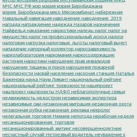
МЧС
МЧС РФ
мэр
мэрия
мэрия Биробиджана
мэрия_Биробиджана
мясо
Мясокомбинат
набережная
Навальный
навигация
наводнение
наводнение_2019
награда
награждение
надежда
Назаров
назначения
Найфельд
наказание
накркотики
наледь
налог
налог на
имущество
налог на профессиональный доход
налоги
налоговая нагрузка
налоговые_льготы
налоговый вычет
нападение
напорный коллектор
наркозависимость
нарколаборатория
наркомания
наркосодержащие
растения
наркотики
нарушение прав инвалидов
нарушение тишины и покоя
нарушения пожарной
безопасности
насвай
население
насосная станция
Наталья
Баженова
наука
Наум Ливант
национальный рейтинг
национальный рейтинг тревожности
наципроект
нацпроект
нацпроекты
НДФЛ
неблагополучные семьи
недвижимость
недострои
независимая экспертиза
независимые сми
незаконная миграция
незаконная охота
незаконная рубка
незаконная_реклама
некролог
нелегальная торговля
Немаев
непогода
нерабочая неделя
несанкционированная_торговля
несанкционированный_митинг
несовершеннолетние
несчастный случай
Нетрезвый водитель
неуважение к