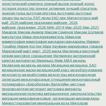
логистический комплеск
ложный вызов
ложный донос
лотерея
лоукостер
лунное затмение
лучший спасатель
лыжная гонка
льготная ипотека
льготники
льготные
лекарства
льготы
ЛЭП
люди ЕАО
люк
Магнитогорск
май
май_2026
майские праздники
майские_2026
майские_праздники_2026
МАК-2019
Мак-2020
Мак-2021
Макаров
Максим Акимов
Максим Семенов
Максим Шупиков
макулатура
Мама-предприниматель
Мамедов
маммография
мамография
мандарин
мандарины
Марвин
Токайер
Мария Костюк
Марк Кауфман
маркировка товаров
Марковский
март
март_2026
маска
Масленица
масочный
режим
массовое сокращение
Матвиенко
материнский
капитал
маткапитал
Махинько
Маяк
МВД
медаль
Медведев
медведь
медики
Медицина
медицина_ЕАО
медицинские маски
медицинский класс
медоборудование
медосмотр
медработники
медсестры
международная
делегация
международные отношения
международный
полумарафон «Биробиджан-Валдгейм»
местные
производители
метеорит
методика
мигранты
миграционная политика
миграционное законодательство
миграция
микрофинансовые_организации
миллиардеры
Минвостокразвития
минеральная вода
Минздрав