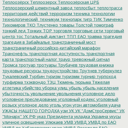
Теплоозёрск
Теплоозерск
Теплоозёрская ЦРБ
Теплоозерский цементный завод
теплосбыт
теплотрасса
территория действий
терроризм
техника
технологии
технологический_техникум
технопарк
тигр
ТИК
Тимченко
Тихомиров
ТКО
Тлустенко
товары
Толстой
томограф
тонкий лед
Тонких
ТОР
торговля
торговые сети
торговый
центр
тос
Тотальный диктант
ТПП ЕАО
травма
трагедия
трагедия в Забайкалье
трансграничный мост
трансграничный российско-китайский марафон
Транснефть
транспортная доступность
транспортная
карта
транспортный налог
траур
тревожный сигнал
Тромса
тротуар
тротуары
Трубачев
трудовая книжка
трудовые ресурсы
трудоустройство
Трутнев
туберкулез
Тукалевский
Турбин
туризм
туризмм
турнир
турпоход
турфирма
тхэквондо
ТЭЦ
Тюмень
тюрьма
Тяжелая
атлетика
убийство
уборка улиц
убыль
убыль населения
убыточность
увольнение
увольнения
уголовное дело
уголовное преследование
уголовный кодекс
уголовный
розыск
уголоное дело
уголь
угон
угон автомобиля
удача
УЖАСЫ НАШЕГО ГОРОДКА
узи
УК
УК "ДомСтроСервис"
УК
"Монарх"
УК РФ
указ Президента
укладка
Украина
укусы
уличное освещение
Улюкаев
УМВ
УМВД
УМВД по ЕАО
УМВД по Хабаровскому краю
УМВД России по ЕАО