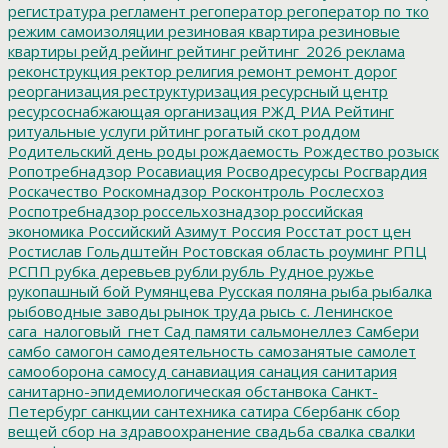
регистратура
регламент
регоператор
регоператор по тко
режим самоизоляции
резиновая квартира
резиновые
квартиры
рейд
рейинг
рейтинг
рейтинг_2026
реклама
реконструкция
ректор
религия
ремонт
ремонт дорог
реорганизация
реструктуризация
ресурсный центр
ресурсоснабжающая организация
РЖД
РИА Рейтинг
ритуальные услуги
рйтинг
рогатый скот
роддом
Родительский день
роды
рождаемость
Рождество
розыск
Ропотребнадзор
Росавиация
Росводресурсы
Росгвардия
Роскачество
Роскомнадзор
Росконтроль
Рослесхоз
Роспотребнадзор
россельхознадзор
российская
экономика
Российский Азимут
Россия
Росстат
рост цен
Ростислав Гольдштейн
Ростовская область
роуминг
РПЦ
РСПП
рубка деревьев
рубли
рубль
Рудное
ружье
рукопашный бой
Румянцева
Русская поляна
рыба
рыбалка
рыбоводные заводы
рынок труда
рысь
с. Ленинское
сага_налоговый_гнет
Сад памяти
сальмонеллез
Самбери
самбо
самогон
самодеятельность
самозанятые
самолет
самооборона
самосуд
санавиация
санация
санитария
санитарно-эпидемиологическая обстанвока
Санкт-
Петербург
санкции
сантехника
сатира
Сбербанк
сбор
вещей
сбор на здравоохранение
свадьба
свалка
свалки