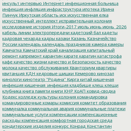
инсульт
интервью
Интернет
инфекционная больница
инфекция
инфляция
инфраструктура
ипотека
Ирина
Пинчук
Иркутская область
иск
искусственная елка
искусственный_интеллект
исправительная колония
исследование
история
Итоги-2017
июль
июнь
июнь_2026
кабель линии электропередачи
кадетский бал
кадеты
кадровая чехарда
кадры
казаки
Казань
Казначейство
России
календарь
календарь праздников
камера
камеры
Камчатка
Камчатский край
канализация
капитальный
ремонт
капремонт
карантин
карате
каратин
катастрофа
кафе
качество жизни
качество и безопасность
качество
молока
качество обслуживания
Кванториум
квартиры
квитанция
КДН
кедровые шишки
Кемерово
кинозал
кинологи
кинотеатр "Родина"
Кирга
китай
кишечная
инфекция
кишечная_инфекция
кладбище
клещ
клещи
клубника
книга памяти
книги
КНР
КоАП
ковид-сводка
Кодекс
колледж культуры
колония
командировка
командировочные
комары
комиссия
комитет образования
коммуналка
коммунальная авария
коммунальные платежи
коммунальные услуги
компенсации
компенсационные
расходы
компенсация
комфортная городская среда
кондитерские изделия
конкурс
Конрад
Константин