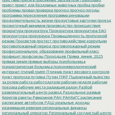
приют
приют для бездомных животных
пробка
пробки
проблемы
провал
проверка
прогноз
прогноз погоды
программа переселения
программа реновации
продолжительность жизни
продуктовые карточки
проезд
прожиточный минимум
производство
происшествие
прократура
прокуратруа
Прокуратура
прокуратура ЕАО
прокуратуура
прокураура
Промышленность
пропускной
режим
Просветов
протест
противодействие коррупции
противопожарный период
противопожарный режим
профессиональное_образование
профильный класс
профицит
профсоюзы
Проходцев
Пряма_линия_2025
прямая линия
прямые выборы
психбольница
психиатрическая больница
психоневрологический
интернат
птичий грипп
Птичник
пункт весового контроля
пункт пропуска
путевка
Путин
ПФР
Пшеничный
пьянство
за рулем
работа
работодатели
рабочая неделя
рабочая
поездка
рабочие места
радиация
радон
Разбой
развлекательный центр
развод
Раздольное
размыв
берегов
ракеты
Рамазанов
РАН
РАНХиГС
расписание
расписание автобусов
РДШ
реальные доходы
реанимация
ревизия
региональные финансы
региональный оператор
Региональный сосудистый центр