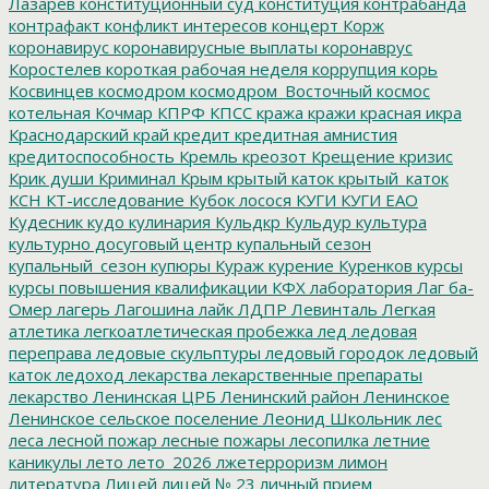
Лазарев
конституционный суд
конституция
контрабанда
контрафакт
конфликт интересов
концерт
Корж
коронавирус
коронавирусные выплаты
коронаврус
Коростелев
короткая рабочая неделя
коррупция
корь
Косвинцев
космодром
космодром_Восточный
космос
котельная
Кочмар
КПРФ
КПСС
кража
кражи
красная икра
Краснодарский край
кредит
кредитная амнистия
кредитоспособность
Кремль
креозот
Крещение
кризис
Крик души
Криминал
Крым
крытый каток
крытый_каток
КСН
КТ-исследование
Кубок лосося
КУГИ
КУГИ ЕАО
Кудесник
кудо
кулинария
Кульдкр
Кульдур
культура
культурно досуговый центр
купальный сезон
купальный_сезон
купюры
Кураж
курение
Куренков
курсы
курсы повышения квалификации
КФХ
лаборатория
Лаг ба-
Омер
лагерь
Лагошина
лайк
ЛДПР
Левинталь
Легкая
атлетика
легкоатлетическая пробежка
лед
ледовая
переправа
ледовые скульптуры
ледовый городок
ледовый
каток
ледоход
лекарства
лекарственные препараты
лекарство
Ленинская ЦРБ
Ленинский район
Ленинское
Ленинское сельское поселение
Леонид Школьник
лес
леса
лесной пожар
лесные пожары
лесопилка
летние
каникулы
лето
лето_2026
лжетерроризм
лимон
литература
Лицей
лицей № 23
личный прием