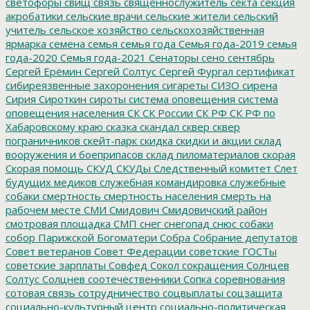
светофоры
свищ
связь
священнослужитель
секта
секция
акробатики
сельские врачи
сельские жители
сельский
учитель
сельское хозяйство
сельскохозяйственная
ярмарка
семена
семья
семья года
Семья года-2019
семья
года-2020
Семья года-2021
Сенаторы
сено
сентябрь
Сергей Ерёмин
Сергей Солтус
Сергей Фургал
сертификат
сибиреязвенные захоронения
сигареты
СИЗО
сирена
Сирия
Сироткин
сироты
система оповещения
система
оповещения населения
СК
СК России
СК РФ
СК РФ по
Хабаровскому краю
сказка
скандал
сквер
сквер
пограничников
скейт-парк
скидка
скидки и акции
склад
вооружения и боеприпасов
склад пиломатериалов
скорая
Скорая помощь
СКУД
СКУДы
Следственный комитет
Слет
будущих медиков
служебная командировка
служебные
собаки
смертность
смертность населения
смерть на
рабочем месте
СМИ
Смидович
Смидовичский район
смотровая площадка
СМП
снег
снегопад
снюс
собаки
собор Парижской Богоматери
Собра
Собрание депутатов
Совет ветеранов
Совет Федерации
советские ГОСТы
советские зарплаты
Совфед
Сокол
сокращения
Солнцев
Солтус
Солцнев
соотечественники
Сопка
соревнования
сотовая связь
сотрудничество
соцвыплаты
соцзащита
социально-культурный центр
социально-политическая