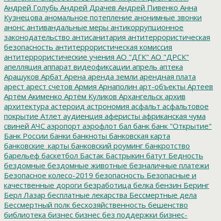
Андрей Голубь
Андрей Драчев
Андрей Пивенко
Анна
Кузнецова
аномальное потепление
анонимные звонки
анонс
антивандальные меры
антикоррупционное
законодательство
антисанитария
антитеррористическая
безопасность
антитеррористическая комиссия
антитеррористические учения
АО "ДГК"
АО "ДРСК"
апелляция
аппарат видеофиксации
апрель
аптека
Арашуков
Арбат
Арена
аренда земли
арендная плата
арест
арест счетов
Армия
Арнаполин
арт-объекты
Артеев
Артём Акименко
Артём Куликов
Архангельск
архив
архитектура
астероид
астрономия
асфальт
асфальтовое
покрытие
Атлет
аудиенция
аферисты
африканская чума
свиней
АЧС
аэропорт
аэрофлот
бал
банк
банк "Открытие"
Банк России
банки
банкноты
банковская карта
банковские_карты
банковский роуминг
банкротство
барельеф
баскетбол
Бастак
Бастрыкин
батут
Бедность
бездомные
бездомные животные
безналичные платежи
Безопасное колесо-2019
безопасность
Безопасные и
качественные дороги
безработица
белка
бензин
Беринг
Берл Лазар
бесплатные лекарства
Бессмертные дела
Бессмертный полк
бесхозяйственность
бешенство
библиотека
бизнес
бизнес без поддержки
бизнес-