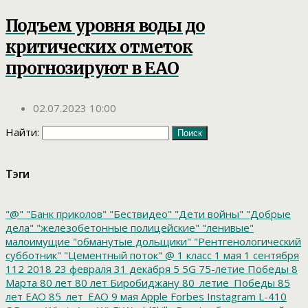
Подъем уровня воды до
критических отметок
прогнозируют в ЕАО
02.07.2023 10:00
Найти:
Тэги
"@"
"Банк приколов"
"Бествидео"
"Дети войны"
"Добрые
дела"
"железобетонные полицейские"
"ленивые"
малоимущие
"обманутые дольщики"
"Рентгенологический
субботник"
"Цементный поток"
@
1 класс
1 мая
1 сентября
112
2018
23 февраля
31 декабря
5
5G
75-летие Победы
8
Марта
80 лет
80 лет Биробиджану
80_летие_Победы
85
лет ЕАО
85_лет_ЕАО
9 мая
Apple
Forbes
Instagram
L-410