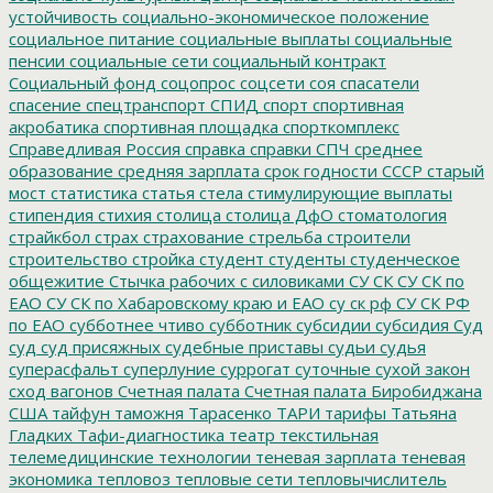
устойчивость
социально-экономическое положение
социальное питание
социальные выплаты
социальные
пенсии
социальные сети
социальный контракт
Социальный фонд
соцопрос
соцсети
соя
спасатели
спасение
спецтранспорт
СПИД
спорт
спортивная
акробатика
спортивная площадка
спорткомплекс
Справедливая Россия
справка
справки
СПЧ
среднее
образование
средняя зарплата
срок годности
СССР
старый
мост
статистика
статья
стела
стимулирующие выплаты
стипендия
стихия
столица
столица ДфО
стоматология
страйкбол
страх
страхование
стрельба
строители
строительство
стройка
студент
студенты
студенческое
общежитие
Стычка рабочих с силовиками
СУ СК
СУ СК по
ЕАО
СУ СК по Хабаровскому краю и ЕАО
су ск рф
СУ СК РФ
по ЕАО
субботнее чтиво
субботник
субсидии
субсидия
Суд
суд
суд присяжных
судебные приставы
судьи
судья
суперасфальт
суперлуние
суррогат
суточные
сухой закон
сход вагонов
Счетная палата
Счетная палата Биробиджана
США
тайфун
таможня
Тарасенко
ТАРИ
тарифы
Татьяна
Гладких
Тафи-диагностика
театр
текстильная
телемедицинские технологии
теневая зарплата
теневая
экономика
тепловоз
тепловые сети
тепловычислитель