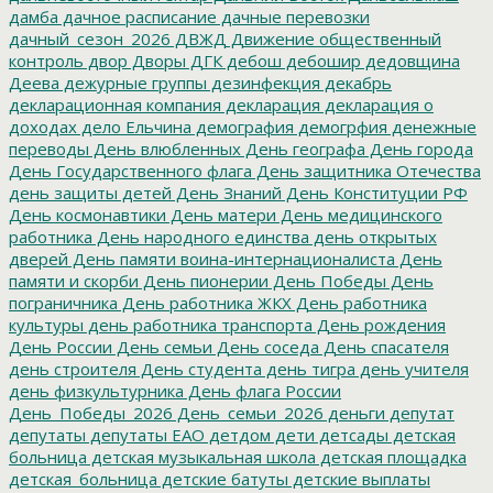
дамба
дачное расписание
дачные перевозки
дачный_сезон_2026
ДВЖД
Движение общественный
контроль
двор
Дворы
ДГК
дебош
дебошир
дедовщина
Деева
дежурные группы
дезинфекция
декабрь
декларационная компания
декларация
декларация о
доходах
дело Ельчина
демография
демогрфия
денежные
переводы
День влюбленных
День географа
День города
День Государственного флага
День защитника Отечества
день защиты детей
День Знаний
День Конституции РФ
День космонавтики
День матери
День медицинского
работника
День народного единства
день открытых
дверей
День памяти воина-интернационалиста
День
памяти и скорби
День пионерии
День Победы
День
пограничника
День работника ЖКХ
День работника
культуры
день работника транспорта
День рождения
День России
День семьи
День соседа
День спасателя
день строителя
День студента
день тигра
день учителя
день физкультурника
День флага России
День_Победы_2026
День_семьи_2026
деньги
депутат
депутаты
депутаты ЕАО
детдом
дети
детсады
детская
больница
детская музыкальная школа
детская площадка
детская_больница
детские батуты
детские выплаты