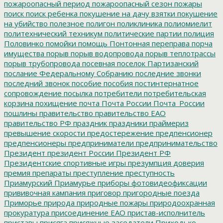
пожароопасный период
пожароопасный сезон
пожары
поиск
поиск ребенка
покушение на дачу взятки
покушение
на убийство
полезное
полигон
поликлиника
полиомиелит
политехнический техникум
политические партии
полиция
Половинко
помойки
помощь
Понтонная переправа
порча
имущества
порыв
порыв водопровода
порыв теплотрассы
порыв трубопровода
посевная
поселок Партизанский
послание Федеральному Собранию
последние звонки
последний звонок
пособие
пособия
постинтернатное
сопровождение
посылка
потребители
потребительская
корзина
похищение
почта
Почта России
Почта_России
пошлины
правительство
правительство ЕАО
правительство РФ
праздник
праздники
праймериз
превышение скорости
предостережение
предпенсионер
предпенсионеры
предприниматели
предпринимательство
Президент
президент России
Президент РФ
Президентские спортивные игры
презумпция доверия
премия
препараты
преступление
преступность
Приамурский
Приамурье
приборы фотовидеофиксации
прививочная кампания
приговор
пригородные поезда
Приморье
природа
природные пожары
природоохранная
прокуратура
присоединение ЕАО
пристав-исполнитель
приставы
присяга
присяжные заседатели
Приходько