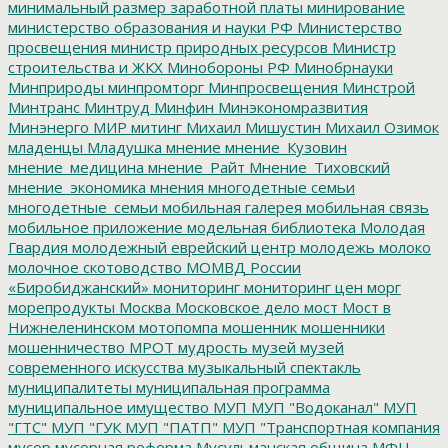
минимальный размер заработной платы
минирование
министерство образования и науки РФ
Министерство
просвещения
министр природных ресурсов
Министр
строительства и ЖКХ
Минобороны РФ
Минобрнауки
Минприроды
минпромторг
Минпросвещения
Минстрой
Минтранс
Минтруд
Минфин
Минэкономразвития
Минэнерго
МИР
митинг
Михаил Мишустин
Михаил Озимок
младенцы
Младушка
мнение
мнение_Кузовин
мнение_медицина
мнение_Райт
Мнение_Тиховский
мнение_экономика
мнения
многодетные семьи
многодетные_семьи
мобильная галерея
мобильная связь
мобильное приложение
модельная библиотека
Молодая
Гвардия
молодежный еврейский центр
молодежь
молоко
молочное скотоводство
МОМВД России
«Биробиджанский»
мониторинг
мониторинг цен
морг
морепродукты
Москва
Московское дело
мост
Мост в
Нижнеленинском
мотопомпа
мошенник
мошенники
мошенничество
МРОТ
мудрость
музей
музей
современного искусства
музыкальный спектакль
муниципалитеты
муниципальная программа
муниципальное имущество
МУП
МУП "Водоканал"
МУП
"ГТС"
МУП "ГУК
МУП "ПАТП"
МУП "Транспортная компания
мусор
мусорная реформа
Мусульманская община
МФЦ