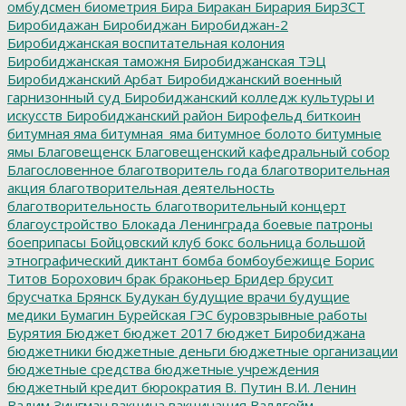
омбудсмен
биометрия
Бира
Биракан
Бирария
БирЗСТ
Биробидажан
Биробиджан
Биробиджан-2
Биробиджанская воспитательная колония
Биробиджанская таможня
Биробиджанская ТЭЦ
Биробиджанский Арбат
Биробиджанский военный
гарнизонный суд
Биробиджанский колледж культуры и
искусств
Биробиджанский район
Бирофельд
биткоин
битумная яма
битумная_яма
битумное болото
битумные
ямы
Благовещенск
Благовещенский кафедральный собор
Благословенное
благотворитель года
благотворительная
акция
благотворительная деятельность
благотворительность
благотворительный концерт
благоустройство
Блокада Ленинграда
боевые патроны
боеприпасы
Бойцовский клуб
бокс
больница
большой
этнографический диктант
бомба
бомбоубежище
Борис
Титов
Борохович
брак
браконьер
Бридер
брусит
брусчатка
Брянск
Будукан
будущие врачи
будущие
медики
Бумагин
Бурейская ГЭС
буровзрывные работы
Бурятия
Бюджет
бюджет 2017
бюджет Биробиджана
бюджетники
бюджетные деньги
бюджетные организации
бюджетные средства
бюджетные учреждения
бюджетный кредит
бюрократия
В. Путин
В.И. Ленин
Вадим Зингман
вакцина
вакцинация
Валдгейм