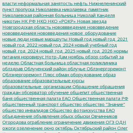
власти
неформальная занятость
нефть
Нижнеленинский
пункт пропуска
Николаевка
николаевка_памятник
Николаевская районная больница
Николай Канделя
никотин
НК РФ
НКО
НКО «РОКР»
Новая звезда
Новгородская область
нововвведение
нововведение
нововведениея
нововведения
новое_оборудование
новые люди
новые маршруты
Новый год
новый год_2021
новый год_2022
новый год_2024
новый учебный год
новый_год_2024
новый_год_2025
новый_год_2026
нормы
питания
норовирус
Нотр-Дам
ноябрь
обзор событий за
неделю
Областная больница
областная поликлиника
облздрав
Облученский район
облучье
Облэнергоремонт
Облэнергоремонт Плюс
обман
оборудование
образ
образование
образовательные курсы
образовательные_организации
Обращение
обращения
граждан
обсерватор
обучение
общепит
общественная
баня
общественная палата ЕАО
Общественная палата РФ
общественный транспорт
общество
общество "Знание"
общество инвалидов
Общество фотоискусства ЕАО
объединение
объявления
обыск
обыски
Овчинников
Огородова
ограбление
ограничение движения
ОГЭ
ОДН
ожоги
озеленение
окно
октябрь
Октябрьский район
Олег