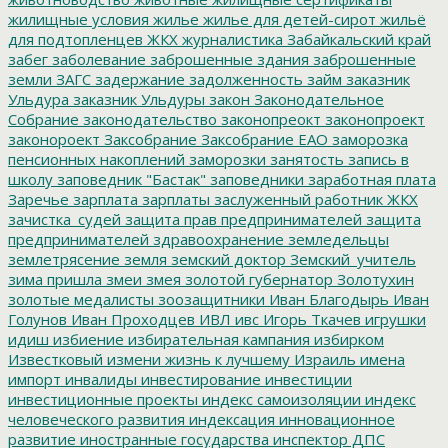
жилищные условия
жилье
жилье для детей-сирот
жильё
для подтопленцев
ЖКХ
журналистика
Забайкальский край
забег
заболевание
заброшенные здания
заброшенные
земли
ЗАГС
задержание
задолженность
займ
заказник
Ульдура
заказник Ульдуры
закон
Законодательное
Собрание
законодательство
законопреокт
законопроект
законороект
Заксобрание
Заксобрание ЕАО
заморозка
пенсионных накоплений
заморозки
занятость
запись в
школу
заповедник "Бастак"
заповедники
заработная плата
Заречье
зарплата
зарплаты
заслуженный работник ЖКХ
зачистка_судей
защита прав предпринимателей
защита
предпринимателей
здравоохранение
земледельцы
землетрясение
земля
земский доктор
Земский_учитель
зима пришла
змеи
змея
золотой губернатор
Золотухин
золотые медалисты
зоозащитники
Иван Благодырь
Иван
Голунов
Иван Проходцев
ИВЛ
ивс
Игорь Ткачев
игрушки
идиш
избиение
избирательная кампания
избирком
Известковый
измени жизнь к лучшему
Израиль
имена
импорт
инвалиды
инвестирование
инвестиции
инвестиционные проекты
индекс самоизоляции
индекс
человеческого развития
индексация
инновационное
развитие
иностранные государства
инспектор ДПС