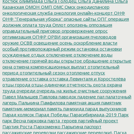
Костюк
олимпиада
Ольга Голодец
Ольга Данилина
Ольга
Казанская
ОМОН
ОМП
ОМС
Омск
онкодиспансер
онкологическая служба
онкология
онлайн-концерт
ОНФ
ОНФ "Генеральная уборка"
опасные сайты
ОПГ
операция
должник
оплата труда
Оплот
оползень
оппозиция
оправдательный приговор
опровержение
опрос
оптимизация
ОПФР
ОРВИ
организация пчеловодов
оружие
ОСВВ
освещение
осень
оскорбление власти
особый противопожарный режим
остановка
остановки
осужденные
отдых
отключение
отключение воды
отключение горячей воды
открытое обращение
открытые
окна
отмена компенсационных выплат
отопительный
период
отопительный сезон
отопление
отпуск
отравление
отставка
отставка Левинталя и Коростелёва
отцы города
отцы-одиночки
отчетность
охота
охрана
труда
очереди
очередь на жилье
очистные сооружения
Павел Малышев
Павлова
паводок
падение
пал
палаточный
лагерь
Палькина
Памфилова
памятная акция
памятник
памятник-мемориал
память
панихида
парад выпускников
Парад колясок
Парад Победы
Парасибириада-2019
Парк
парк Весна
парковка
парта_героев
партийный проект
Партия Роста
Пархоменко
Парыгина
паспорт
пассажирские перевозки
пассажирские перевозки\
Пасха