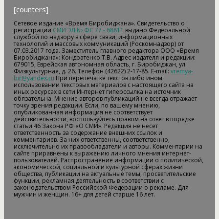
[counters]
Сетевое издание «Время Биробиджана». Свидетельство о
регистрации
СМИ ЭЛ № ФС 77 - 68811
выдано Федеральной
службой по надзору в сфере связи, информационных
технологий и массовых коммуникаций (Роскомнадзор) от
07.03.2017 года. Заместитель главного редактора ООО «Время
Биробиджана»: Кондратенко Т.В. Адрес издателя и редакции:
679015, Еврейская автономная область, г. Биробиджан, ул.
Физкультурная, д. 26. Телефон (42622) 2-17-85. E-mail:
vremya-
bir@yandex.ru
При перепечатке текстов либо ином
использовании текстовых материалов с настоящего сайта на
иных ресурсах в сети Интернет гиперссылка на источник
обязательна. Мнение авторов публикаций не всегда отражает
точку зрения редакции. Если, по вашему мнению,
опубликованная информация не соответствует
действительности, воспользуйтесь правом на ответ в порядке
статьи 46 Закона РФ «О СМИ». Редакция не несет
ответственность за содержание внешних ссылок и
комментариев. За них ответственны, соответственно,
исключительно их правообладатели и авторы. Комментарии на
сайте приравнены к выражению личного мнения интернет-
пользователей. Распространение информации о политической,
экономической, социальной и культурной сферах жизни
общества, публикации на актуальные темы, просветительские
функции, рекламная деятельность в соответствии с
законодательством Российской Федерации о рекламе. Для
мужчин и женщин. 16+ для детей старше 16 лет.