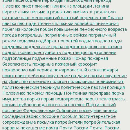
Пивенко
пикет
пикник
Пикник на площади Ленина
пиротехника
письмо в редакцию
письмо_в_редакцию
питание
план мероприятий
платный перекресток
Платон
плитка
площадь Ленина
пляжный волейбол
пневмония
побег из колонии
побои
повышение пенсионного возраста
погода
погорельцы
пограничные войска
пограничный
режим
подарки
подборка_новостей
подвал
подвоз воды
подделка
поддельные права
поджог
подпольное казино
подростковая преступность
подстанция
подтопление
подтопленцы
подъемные
пожар
Пожар
пожарная
безопасность
пожарные
пожарный кроссфит
пожароопасный период
пожароопасный сезон
пожары
поиск
поиск ребенка
покушение на дачу взятки
покушение
на убийство
полезное
полигон
поликлиника
полиомиелит
политехнический техникум
политические партии
полиция
Половинко
помойки
помощь
Понтонная переправа
порча
имущества
порыв
порыв водопровода
порыв теплотрассы
порыв трубопровода
посевная
поселок Партизанский
послание Федеральному Собранию
последние звонки
последний звонок
пособие
пособия
постинтернатное
сопровождение
посылка
потребители
потребительская
корзина
похищение
почта
Почта России
Почта_России