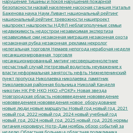
нарушение тишины и покоя
нарушения пожарной
безопасности
насвай
население
насосная станция
Наталья
Баженова
наука
Наум Ливант
национальный рейтинг
национальный рейтинг тревожности
наципроект
нацпроект
нацпроекты
НДФЛ
неблагополучные семьи
недвижимость
недострои
независимая экспертиза
независимые сми
незаконная миграция
незаконная охота
незаконная рубка
незаконная_реклама
некролог
нелегальная торговля
Немаев
непогода
нерабочая неделя
несанкционированная_торговля
несанкционированный_митинг
несовершеннолетние
несчастный случай
Нетрезвый водитель
неуважение к
власти
неформальная занятость
нефть
Нижнеленинский
пункт пропуска
Николаевка
николаевка_памятник
Николаевская районная больница
Николай Канделя
никотин
НК РФ
НКО
НКО «РОКР»
Новая звезда
Новгородская область
нововвведение
нововведение
нововведениея
нововведения
новое_оборудование
новые люди
новые маршруты
Новый год
новый год_2021
новый год_2022
новый год_2024
новый учебный год
новый_год_2024
новый_год_2025
новый_год_2026
нормы
питания
норовирус
Нотр-Дам
ноябрь
обзор событий за
неделю
Областная больница
областная поликлиника