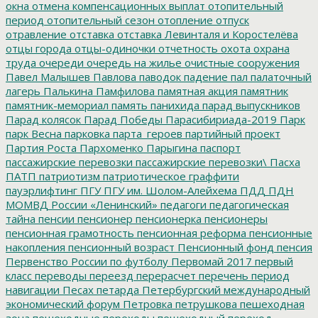
окна
отмена компенсационных выплат
отопительный
период
отопительный сезон
отопление
отпуск
отравление
отставка
отставка Левинталя и Коростелёва
отцы города
отцы-одиночки
отчетность
охота
охрана
труда
очереди
очередь на жилье
очистные сооружения
Павел Малышев
Павлова
паводок
падение
пал
палаточный
лагерь
Палькина
Памфилова
памятная акция
памятник
памятник-мемориал
память
панихида
парад выпускников
Парад колясок
Парад Победы
Парасибириада-2019
Парк
парк Весна
парковка
парта_героев
партийный проект
Партия Роста
Пархоменко
Парыгина
паспорт
пассажирские перевозки
пассажирские перевозки\
Пасха
ПАТП
патриотизм
патриотическое граффити
пауэрлифтинг
ПГУ
ПГУ им. Шолом-Алейхема
ПДД
ПДН
МОМВД России «Ленинский»
педагоги
педагогическая
тайна
пенсии
пенсионер
пенсионерка
пенсионеры
пенсионная грамотность
пенсионная реформа
пенсионные
накопления
пенсионный возраст
Пенсионный фонд
пенсия
Первенство России по футболу
Первомай 2017
первый
класс
переводы
переезд
перерасчет
перечень
период
навигации
Песах
петарда
Петербургский международный
экономический форум
Петровка
петрушкова
пешеходная
зона
пешеходные переходы
пешеходный переход