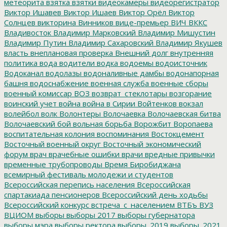
метеорита
взятка
взятки
видеокамеры
видеорегистратор
Виктор Ишавев
Виктор Ишаев
Виктор Орёл
Виктор
Солнцев
викторина
Винников
вице-премьер
ВИЧ
ВККС
Владивосток
Владимир Марковский
Владимир Мишустин
Владимир Путин
Владимир Сахаровский
Владимир Якушев
власть
внеплановая проверка
Внешний долг
внутренняя
политика
вода
водители
водка
водоемы
водоисточник
Водоканал
водолазы
водоналивные дамбы
водонапорная
башня
водоснабжение
военная служба
военные сборы
военный комиссар
ВОЗ
возврат_стеклотары
возгорание
воинский учет
война
война в Сирии
Войтенков
вокзал
волейбол
волк
Волонтеры
Волочаевка
Волочаевская битва
Волочаевский бой
вольная борьба
Ворожбит
Воропаева
воспитательная колония
воспоминания
Востокцемент
Восточный военный округ
Восточный экономический
форум
врач
врачебные ошибки
врачи
вредные привычки
временные трубопроводы
Время Биробиджана
всемирный фестиваль молодежи и студентов
Всероссийская перепись населения
Всероссийская
спартакиада пенсионеров
Всероссийский день ходьбы
Всероссийский конкурс
встреча_с_населением
ВТБъ
ВУЗ
ВЦИОМ
выборы
выборы 2017
выборы губернатора
выборы мэра
выборы ректора
выборы_2019
выборы_2021