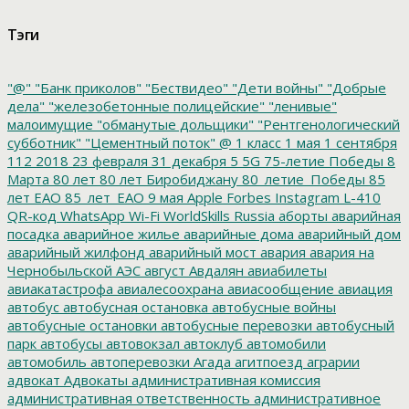
Тэги
"@"
"Банк приколов"
"Бествидео"
"Дети войны"
"Добрые
дела"
"железобетонные полицейские"
"ленивые"
малоимущие
"обманутые дольщики"
"Рентгенологический
субботник"
"Цементный поток"
@
1 класс
1 мая
1 сентября
112
2018
23 февраля
31 декабря
5
5G
75-летие Победы
8
Марта
80 лет
80 лет Биробиджану
80_летие_Победы
85
лет ЕАО
85_лет_ЕАО
9 мая
Apple
Forbes
Instagram
L-410
QR-код
WhatsApp
Wi-Fi
WorldSkills Russia
аборты
аварийная
посадка
аварийное жилье
аварийные дома
аварийный дом
аварийный жилфонд
аварийный мост
авария
авария на
Чернобыльской АЭС
август
Авдалян
авиабилеты
авиакатастрофа
авиалесоохрана
авиасообщение
авиация
автобус
автобусная остановка
автобусные войны
автобусные остановки
автобусные перевозки
автобусный
парк
автобусы
автовокзал
автоклуб
автомобили
автомобиль
автоперевозки
Агада
агитпоезд
аграрии
адвокат
Адвокаты
административная комиссия
административная ответственность
административное