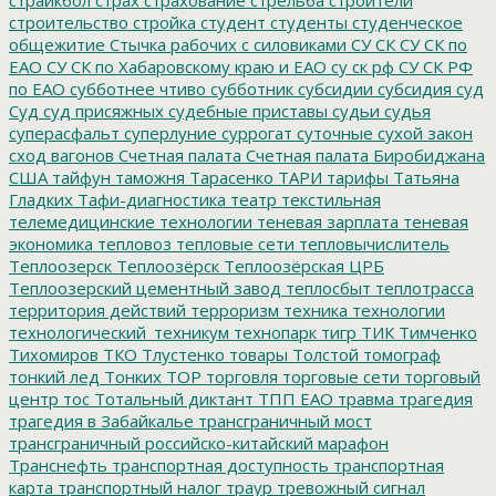
строительство
стройка
студент
студенты
студенческое
общежитие
Стычка рабочих с силовиками
СУ СК
СУ СК по
ЕАО
СУ СК по Хабаровскому краю и ЕАО
су ск рф
СУ СК РФ
по ЕАО
субботнее чтиво
субботник
субсидии
субсидия
суд
Суд
суд присяжных
судебные приставы
судьи
судья
суперасфальт
суперлуние
суррогат
суточные
сухой закон
сход вагонов
Счетная палата
Счетная палата Биробиджана
США
тайфун
таможня
Тарасенко
ТАРИ
тарифы
Татьяна
Гладких
Тафи-диагностика
театр
текстильная
телемедицинские технологии
теневая зарплата
теневая
экономика
тепловоз
тепловые сети
тепловычислитель
Теплоозерск
Теплоозёрск
Теплоозёрская ЦРБ
Теплоозерский цементный завод
теплосбыт
теплотрасса
территория действий
терроризм
техника
технологии
технологический_техникум
технопарк
тигр
ТИК
Тимченко
Тихомиров
ТКО
Тлустенко
товары
Толстой
томограф
тонкий лед
Тонких
ТОР
торговля
торговые сети
торговый
центр
тос
Тотальный диктант
ТПП ЕАО
травма
трагедия
трагедия в Забайкалье
трансграничный мост
трансграничный российско-китайский марафон
Транснефть
транспортная доступность
транспортная
карта
транспортный налог
траур
тревожный сигнал