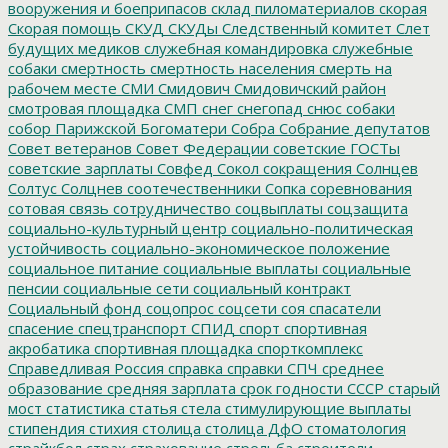
вооружения и боеприпасов
склад пиломатериалов
скорая
Скорая помощь
СКУД
СКУДы
Следственный комитет
Слет
будущих медиков
служебная командировка
служебные
собаки
смертность
смертность населения
смерть на
рабочем месте
СМИ
Смидович
Смидовичский район
смотровая площадка
СМП
снег
снегопад
снюс
собаки
собор Парижской Богоматери
Собра
Собрание депутатов
Совет ветеранов
Совет Федерации
советские ГОСТы
советские зарплаты
Совфед
Сокол
сокращения
Солнцев
Солтус
Солцнев
соотечественники
Сопка
соревнования
сотовая связь
сотрудничество
соцвыплаты
соцзащита
социально-культурный центр
социально-политическая
устойчивость
социально-экономическое положение
социальное питание
социальные выплаты
социальные
пенсии
социальные сети
социальный контракт
Социальный фонд
соцопрос
соцсети
соя
спасатели
спасение
спецтранспорт
СПИД
спорт
спортивная
акробатика
спортивная площадка
спорткомплекс
Справедливая Россия
справка
справки
СПЧ
среднее
образование
средняя зарплата
срок годности
СССР
старый
мост
статистика
статья
стела
стимулирующие выплаты
стипендия
стихия
столица
столица ДфО
стоматология
страйкбол
страх
страхование
стрельба
строители