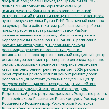
профицит
профсоюзы
Проходцев
Пряма_линия_2025
прямая линия
прямые выборы
психбольница
психиатрическая больница
психоневрологический
интернат
птичий грипп
Птичник
пункт весового контроля
пункт пропуска
путевка
Путин
ПФР
Пшеничный
пьянство
за рулем
работа
работодатели
рабочая неделя
рабочая
поездка
рабочие места
радиация
радон
Разбой
развлекательный центр
развод
Раздольное
размыв
берегов
ракеты
Рамазанов
РАН
РАНХиГС
расписание
расписание автобусов
РДШ
реальные доходы
реанимация
ревизия
региональные финансы
региональный оператор
Региональный сосудистый центр
регистратура
регламент
регоператор
регоператор по тко
режим самоизоляции
резиновая квартира
резиновые
квартиры
рейд
рейинг
рейтинг
рейтинг_2026
реклама
реконструкция
ректор
религия
ремонт
ремонт дорог
реорганизация
реструктуризация
ресурсный центр
ресурсоснабжающая организация
РЖД
РИА Рейтинг
ритуальные услуги
рйтинг
рогатый скот
роддом
Родительский день
роды
рождаемость
Рождество
розыск
Ропотребнадзор
Росавиация
Росводресурсы
Росгвардия
Роскачество
Роскомнадзор
Росконтроль
Рослесхоз
Роспотребнадзор
россельхознадзор
российская