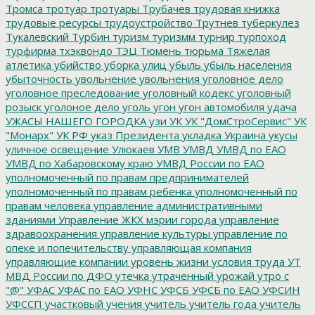
Тромса
тротуар
тротуары
Трубачев
трудовая книжка
трудовые ресурсы
трудоустройство
Трутнев
туберкулез
Тукалевский
Турбин
туризм
туризмм
турнир
турпоход
турфирма
тхэквондо
ТЭЦ
Тюмень
тюрьма
Тяжелая
атлетика
убийство
уборка улиц
убыль
убыль населения
убыточность
увольнение
увольнения
уголовное дело
уголовное преследование
уголовный кодекс
уголовный
розыск
уголоное дело
уголь
угон
угон автомобиля
удача
УЖАСЫ НАШЕГО ГОРОДКА
узи
УК
УК "ДомСтроСервис"
УК
"Монарх"
УК РФ
указ Президента
укладка
Украина
укусы
уличное освещение
Улюкаев
УМВ
УМВД
УМВД по ЕАО
УМВД по Хабаровскому краю
УМВД России по ЕАО
уполномоченный по правам предпринимателей
уполномоченный по правам ребенка
уполномоченный по
правам человека
управление административными
зданиями
Управление ЖКХ мэрии города
управление
здравоохранения
управление культуры
управление по
опеке и попечительству
управляющая компания
управляющие компании
уровень жизни
условия труда
УТ
МВД России по ДФО
утечка
утраченный урожай
утро с
"@"
УФАС
УФАС по ЕАО
УФНС
УФСБ
УФСБ по ЕАО
УФСИН
УФССП
участковый
учения
учитель
учитель года
учитель