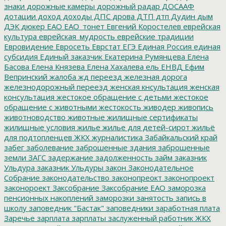
знаки
дорожные камеры
дорожный радар
ДОСААФ
дотации
доход
доходы
ДПС
дрова
ДТП
дтп
Дудин
дым
ДЭК
дюкер
ЕАО
ЕАО_тонет
Евгений Коростелев
еврейская
культура
еврейская_мудрость
еврейские традиции
Евровидение
Евросеть
Еврстат
ЕГЭ
Единая Россия
единая
субсидия
Единый заказчик
Екатерина Румянцева
Елена
Басова
Елена Князева
Елена Хахалева
ель
ЕНВД
Ефим
Вепринский
жалоба
жд переезд
железная дорога
железнодорожный переезд
женская кнсультация
женская
консультация
жестокое обращение с детьми
жестокое
обращение с животными
жестокость
живодер
живопись
животноводство
животные
жилищные сертификаты
жилищные условия
жилье
жилье для детей-сирот
жильё
для подтопленцев
ЖКХ
журналистика
Забайкальский край
забег
заболевание
заброшенные здания
заброшенные
земли
ЗАГС
задержание
задолженность
займ
заказник
Ульдура
заказник Ульдуры
закон
Законодательное
Собрание
законодательство
законопреокт
законопроект
законороект
Заксобрание
Заксобрание ЕАО
заморозка
пенсионных накоплений
заморозки
занятость
запись в
школу
заповедник "Бастак"
заповедники
заработная плата
Заречье
зарплата
зарплаты
заслуженный работник ЖКХ