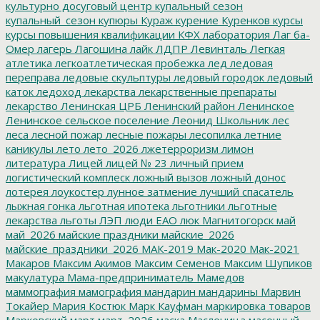
культурно досуговый центр
купальный сезон
купальный_сезон
купюры
Кураж
курение
Куренков
курсы
курсы повышения квалификации
КФХ
лаборатория
Лаг ба-
Омер
лагерь
Лагошина
лайк
ЛДПР
Левинталь
Легкая
атлетика
легкоатлетическая пробежка
лед
ледовая
переправа
ледовые скульптуры
ледовый городок
ледовый
каток
ледоход
лекарства
лекарственные препараты
лекарство
Ленинская ЦРБ
Ленинский район
Ленинское
Ленинское сельское поселение
Леонид Школьник
лес
леса
лесной пожар
лесные пожары
лесопилка
летние
каникулы
лето
лето_2026
лжетерроризм
лимон
литература
Лицей
лицей № 23
личный прием
логистический комплеск
ложный вызов
ложный донос
лотерея
лоукостер
лунное затмение
лучший спасатель
лыжная гонка
льготная ипотека
льготники
льготные
лекарства
льготы
ЛЭП
люди ЕАО
люк
Магнитогорск
май
май_2026
майские праздники
майские_2026
майские_праздники_2026
МАК-2019
Мак-2020
Мак-2021
Макаров
Максим Акимов
Максим Семенов
Максим Шупиков
макулатура
Мама-предприниматель
Мамедов
маммография
мамография
мандарин
мандарины
Марвин
Токайер
Мария Костюк
Марк Кауфман
маркировка товаров
Марковский
март
март_2026
маска
Масленица
масочный