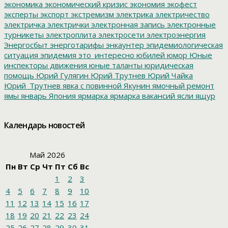
экономика
экономический кризис
экономия
экофест
эксперты
экспорт
экстремизм
электрика
электричество
электричка
электрички
электронная запись
электронные
турникеты
электроплита
электросети
электроэнергия
Энергосбыт
энерготарифы
энкаунтер
эпидемиологическая
ситуация
эпидемия
это_интересно
юбилей
юмор
Юные
инспекторы движения
юные таланты
юридическая
помощь
Юрий Гулягин
Юрий Трутнев
Юрий Чайка
Юрий_Трутнев
явка с повинной
Якунин
ямочный ремонт
ямы
январь
Япония
ярмарка
ярмарка вакансий
ясли
ящур
Календарь новостей
Май 2026
Пн
Вт
Ср
Чт
Пт
Сб
Вс
1
2
3
4
5
6
7
8
9
10
11
12
13
14
15
16
17
18
19
20
21
22
23
24
25
26
27
28
29
30
31