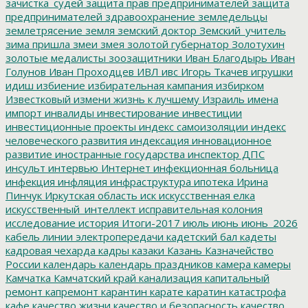
зачистка_судей
защита прав предпринимателей
защита
предпринимателей
здравоохранение
земледельцы
землетрясение
земля
земский доктор
Земский_учитель
зима пришла
змеи
змея
золотой губернатор
Золотухин
золотые медалисты
зоозащитники
Иван Благодырь
Иван
Голунов
Иван Проходцев
ИВЛ
ивс
Игорь Ткачев
игрушки
идиш
избиение
избирательная кампания
избирком
Известковый
измени жизнь к лучшему
Израиль
имена
импорт
инвалиды
инвестирование
инвестиции
инвестиционные проекты
индекс самоизоляции
индекс
человеческого развития
индексация
инновационное
развитие
иностранные государства
инспектор ДПС
инсульт
интервью
Интернет
инфекционная больница
инфекция
инфляция
инфраструктура
ипотека
Ирина
Пинчук
Иркутская область
иск
искусственная елка
искусственный_интеллект
исправительная колония
исследование
история
Итоги-2017
июль
июнь
июнь_2026
кабель линии электропередачи
кадетский бал
кадеты
кадровая чехарда
кадры
казаки
Казань
Казначейство
России
календарь
календарь праздников
камера
камеры
Камчатка
Камчатский край
канализация
капитальный
ремонт
капремонт
карантин
карате
каратин
катастрофа
кафе
качество жизни
качество и безопасность
качество