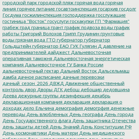
городской парк
городской пляж
горячая вода
горячая
линия
горячее питание
госавтоинспекция
госархив
госдолг
Госдума
госжилинспекция
господдержка
госслужащие
гостиница "Восток"
госуслуги
госхакупки
ГП "Фармация"
грабеж
град
граница
грант
график подвоза воды
график
работы
Григорий Волохов
Грипп
Грудинин
грунтовые
воды
грязная вода
ГТО
губернатор
губернатор
Гольдштейн
губернатор ЕАО
ГУК
Гулягин
Д
давление на
предпринимателей
дайджест
Дальневосточная
оперативная таможня
Дальневосточная энергетическая
компания
Дальневосточное ГУ Банка России
дальневосточный гектар
Дальний Восток
Дальсельмаш
дамба
дачное расписание
дачные перевозки
дачный_сезон_2026
ДВЖД
Движение общественный
контроль
двор
Дворы
ДГК
дебош
дебошир
дедовщина
Деева
дежурные группы
дезинфекция
декабрь
декларационная компания
декларация
декларация о
доходах
дело Ельчина
демография
демогрфия
денежные
переводы
День влюбленных
День географа
День города
День Государственного флага
День защитника Отечества
день защиты детей
День Знаний
День Конституции РФ
День космонавтики
День матери
День медицинского
работника
День народного единства
день открытых