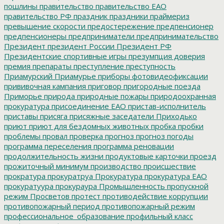
пошлины
правительство
правительство ЕАО
правительство РФ
праздник
праздники
праймериз
превышение скорости
предостережение
предпенсионер
предпенсионеры
предприниматели
предпринимательство
Президент
президент России
Президент РФ
Президентские спортивные игры
презумпция доверия
премия
препараты
преступление
преступность
Приамурский
Приамурье
приборы фотовидеофиксации
прививочная кампания
приговор
пригородные поезда
Приморье
природа
природные пожары
природоохранная
прокуратура
присоединение ЕАО
пристав-исполнитель
приставы
присяга
присяжные заседатели
Приходько
приют
приют для бездомных животных
пробка
пробки
проблемы
провал
проверка
прогноз
прогноз погоды
программа переселения
программа реновации
продолжительность жизни
продуктовые карточки
проезд
прожиточный минимум
производство
происшествие
прократура
прокуратруа
Прокуратура
прокуратура ЕАО
прокуратуура
прокураура
Промышленность
пропускной
режим
Просветов
протест
противодействие коррупции
противопожарный период
противопожарный режим
профессиональное_образование
профильный класс