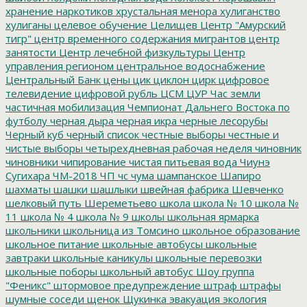
хранение наркотиков
хрустальная менора
хулиганство
хулиганы
целевое обучение
Целищев
Центр "Амурский
тигр"
центр временного содержания мигрантов
центр
занятости
Центр лечебной физкультуры
Центр
управления регионом
центральное водоснабжение
Центральный Банк
цены
цик
циклон
цирк
цифровое
телевидение
цифровой рубль
ЦСМ
ЦУР
Час земли
частичная мобилизация
Чемпионат Дальнего Востока по
футболу
черная дыра
черная икра
черные лесорубы
Черный куб
черный список
честные выборы
честные и
чистые выборы
четырехдневная рабочая неделя
чиновник
чиновники
чипирование
чистая питьевая вода
Чиунэ
Сугихара
ЧМ-2018
ЧП
чс
чума
шампанское
Шапиро
шахматы
шашки
шашлыки
швейная фабрика
Шевченко
шелковый путь
Шереметьево
школа
школа № 10
школа №
11
школа № 4
школа № 9
школы
школьная ярмарка
школьники
школьница из Томсино
школьное образование
школьное питание
школьные автобусы
школьные
завтраки
школьные каникулы
школьные перевозки
школьные поборы
школьный автобус
Шоу группа
"Феникс"
штормовое предупреждение
штраф
штрафы
шумные соседи
щенок
Щукинка
эвакуация
экология