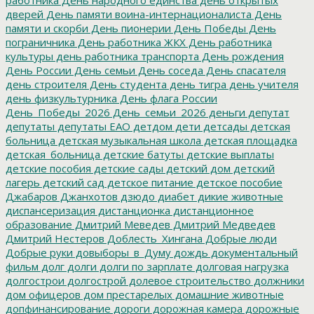
дверей
День памяти воина-интернационалиста
День
памяти и скорби
День пионерии
День Победы
День
пограничника
День работника ЖКХ
День работника
культуры
день работника транспорта
День рождения
День России
День семьи
День соседа
День спасателя
день строителя
День студента
день тигра
день учителя
день физкультурника
День флага России
День_Победы_2026
День_семьи_2026
деньги
депутат
депутаты
депутаты ЕАО
детдом
дети
детсады
детская
больница
детская музыкальная школа
детская площадка
детская_больница
детские батуты
детские выплаты
детские пособия
детские сады
детский дом
детский
лагерь
детский сад
детское питание
детское пособие
Джабаров
Джанхотов
дзюдо
диабет
дикие животные
диспансеризация
дистанционка
дистанционное
образование
Дмитрий Меведев
Дмитрий Медведев
Дмитрий Нестеров
Доблесть_Хингана
Добрые люди
Добрые руки
довыборы_в_Думу
дождь
документальный
фильм
долг
долги
долги по зарплате
долговая нагрузка
долгострои
долгострой
долевое строительство
должники
дом офицеров
дом престарелых
домашние животные
допфинансирование
дороги
дорожная камера
дорожные