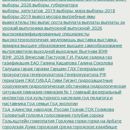
выборы_2026
выборы_губернатора
выборы_депутатов_2019
выборы_мэра
выборы-2018
выборы-2019
вывоз мусора
выгребные ямы
вымогательство
выпас скота
выплата
выплаты
выплаты за
урожай
выпускники
выпускной
выпускной_2026
высококвалифицированные специалисты
высокотехнологичная_медпомощь
выставка
выставка-
ярмарка
высшее образование
высшее самообразование
вытрезвители
выходной
выходные
Вьетнам
ВЭФ
ВЭФ_2026
Вячеслав Пастухов
Г.И. Радде
гадюка
газ
газификация ЕАО
Галина Кашапова
Галина Соколова
Галушка
гараж
гаражи
Гаршин
ГДК
Генеральная
прокуратура
генпрокуратура
Генпрокуратура РФ
гериатрия
ГЖИ
ГИБДД
Гиви
Гигант
гидрозащитные
сооружения
гидрологическая обстановка
гидрологическая
ситуация
гимназия
гимназия № 1
главный федеральный
инспектор
год культурного наследия
год педагога и
наставника
Год семьи
Год экологии
Год_единства_народов_России
Гознак
ГОК
Голикова
Головатый
гололед
голосование
голубая сорока
Гольдштейн
гомеопатия
Гордума
горки
горки на Арбате
городская Дума
городская среда
городское кладбище