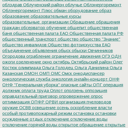
облздрав
Облученский район
облучье
Облэнергоремонт
Облэнергоремонт Плюс
обман
оборудование
образ
образование
образовательные курсы
образовательные_организации
Обращение
обращения
граждан
обсерватор
обучение
общепит
общественная
баня
общественная палата ЕАО
Общественная палата РФ
общественный транспорт
общество
общество "Знание"
общество инвалидов
Общество фотоискусства ЕАО
объединение
объявления
обыск
обыски
Овчинников
Огородова
ограбление
ограничение движения
ОГЭ
ОДН
ожоги
озеленение
окно
октябрь
Октябрьский район
Олег
Костюк
олимпиада
Ольга Голодец
Ольга Данилина
Ольга
Казанская
ОМОН
ОМП
ОМС
Омск
онкодиспансер
онкологическая служба
онкология
онлайн-концерт
ОНФ
ОНФ "Генеральная уборка"
опасные сайты
ОПГ
операция
должник
оплата труда
Оплот
оползень
оппозиция
оправдательный приговор
опровержение
опрос
оптимизация
ОПФР
ОРВИ
организация пчеловодов
оружие
ОСВВ
освещение
осень
оскорбление власти
особый противопожарный режим
остановка
остановки
осужденные
отдых
отключение
отключение воды
отключение горячей воды
открытое обращение
открытые