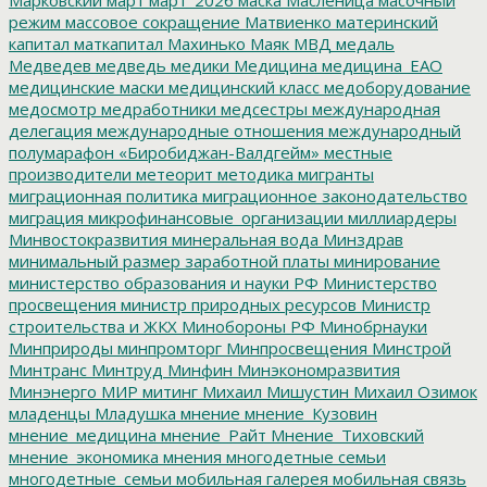
режим
массовое сокращение
Матвиенко
материнский
капитал
маткапитал
Махинько
Маяк
МВД
медаль
Медведев
медведь
медики
Медицина
медицина_ЕАО
медицинские маски
медицинский класс
медоборудование
медосмотр
медработники
медсестры
международная
делегация
международные отношения
международный
полумарафон «Биробиджан-Валдгейм»
местные
производители
метеорит
методика
мигранты
миграционная политика
миграционное законодательство
миграция
микрофинансовые_организации
миллиардеры
Минвостокразвития
минеральная вода
Минздрав
минимальный размер заработной платы
минирование
министерство образования и науки РФ
Министерство
просвещения
министр природных ресурсов
Министр
строительства и ЖКХ
Минобороны РФ
Минобрнауки
Минприроды
минпромторг
Минпросвещения
Минстрой
Минтранс
Минтруд
Минфин
Минэкономразвития
Минэнерго
МИР
митинг
Михаил Мишустин
Михаил Озимок
младенцы
Младушка
мнение
мнение_Кузовин
мнение_медицина
мнение_Райт
Мнение_Тиховский
мнение_экономика
мнения
многодетные семьи
многодетные_семьи
мобильная галерея
мобильная связь