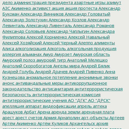
дело
администрация президента
азартные игры
азимут
АЗС
Акименко
активист
акция
акция протеста
Александр
Буксман
Александр Винников
Александр Головатый
Александр Золотухин
Александр Козлов
Александр
Левинталь
Александр Ливенталь
Александр Романов
Александр Соловьев
Александр Чаплыгин
Александра
Филиппова
Алексей Корниенко
Алексей Навальный
Алексей Хозяйский
Алексей Черный
Алеппо
алименты
Алиса
алкоголизация
Алкоголь
алкогольная продукция
аллергия
альманах
Амур
Амурзет
Амурская область
Амурский полоз
амурский тигр
Анатолий Мелешко
Анатолий Скоробогатов
Ангелы мира
Андрей Бялик
Андрей Голубь
Андрей Драчев
Андрей Пивенко
Анна
Кузнецова
аномальное потепление
анонимные звонки
анонс
антивандальные меры
антикоррупционное
законодательство
антисанитария
антитеррористическая
безопасность
антитеррористическая комиссия
антитеррористические учения
АО "ДГК"
АО "ДРСК"
апелляция
аппарат видеофиксации
апрель
аптека
Арашуков
Арбат
Арена
аренда земли
арендная плата
арест
арест счетов
Армия
Арнаполин
арт-объекты
Артеев
Артём Акименко
Артём Куликов
Архангельск
архив
архитектура
астероид
астрономия
асфальт
асфальтовое