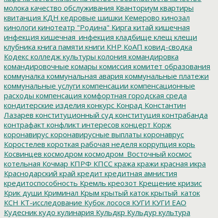
молока
качество обслуживания
Кванториум
квартиры
квитанция
КДН
кедровые шишки
Кемерово
кинозал
кинологи
кинотеатр "Родина"
Кирга
китай
кишечная
инфекция
кишечная_инфекция
кладбище
клещ
клещи
клубника
книга памяти
книги
КНР
КоАП
ковид-сводка
Кодекс
колледж культуры
колония
командировка
командировочные
комары
комиссия
комитет образования
коммуналка
коммунальная авария
коммунальные платежи
коммунальные услуги
компенсации
компенсационные
расходы
компенсация
комфортная городская среда
кондитерские изделия
конкурс
Конрад
Константин
Лазарев
конституционный суд
конституция
контрабанда
контрафакт
конфликт интересов
концерт
Корж
коронавирус
коронавирусные выплаты
коронаврус
Коростелев
короткая рабочая неделя
коррупция
корь
Косвинцев
космодром
космодром_Восточный
космос
котельная
Кочмар
КПРФ
КПСС
кража
кражи
красная икра
Краснодарский край
кредит
кредитная амнистия
кредитоспособность
Кремль
креозот
Крещение
кризис
Крик души
Криминал
Крым
крытый каток
крытый_каток
КСН
КТ-исследование
Кубок лосося
КУГИ
КУГИ ЕАО
Кудесник
кудо
кулинария
Кульдкр
Кульдур
культура