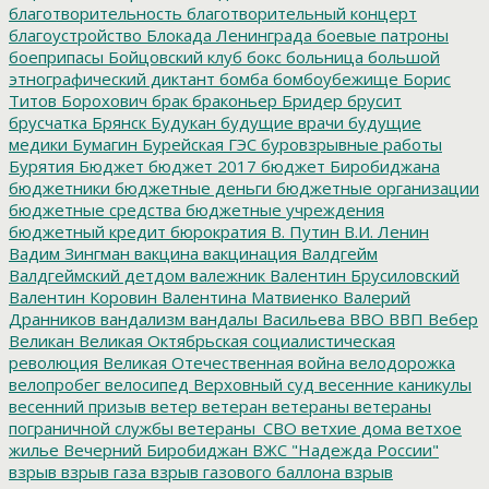
благотворительность
благотворительный концерт
благоустройство
Блокада Ленинграда
боевые патроны
боеприпасы
Бойцовский клуб
бокс
больница
большой
этнографический диктант
бомба
бомбоубежище
Борис
Титов
Борохович
брак
браконьер
Бридер
брусит
брусчатка
Брянск
Будукан
будущие врачи
будущие
медики
Бумагин
Бурейская ГЭС
буровзрывные работы
Бурятия
Бюджет
бюджет 2017
бюджет Биробиджана
бюджетники
бюджетные деньги
бюджетные организации
бюджетные средства
бюджетные учреждения
бюджетный кредит
бюрократия
В. Путин
В.И. Ленин
Вадим Зингман
вакцина
вакцинация
Валдгейм
Валдгеймский детдом
валежник
Валентин Брусиловский
Валентин Коровин
Валентина Матвиенко
Валерий
Дранников
вандализм
вандалы
Васильева
ВВО
ВВП
Вебер
Великан
Великая Октябрьская социалистическая
революция
Великая Отечественная война
велодорожка
велопробег
велосипед
Верховный суд
весенние каникулы
весенний призыв
ветер
ветеран
ветераны
ветераны
пограничной службы
ветераны_СВО
ветхие дома
ветхое
жилье
Вечерний Биробиджан
ВЖС "Надежда России"
взрыв
взрыв газа
взрыв газового баллона
взрыв