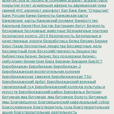
покрытие
Атлет
аудиенция
аферисты
африканская чума
свиней
АЧС
аэропорт
аэрофлот
бал
банк
банк "Открытие"
Банк России
банки
банкноты
банковская карта
банковские_карты
банковский роуминг
банкротство
барельеф
баскетбол
Бастак
Бастрыкин
батут
Бедность
бездомные
бездомные животные
безналичные платежи
Безопасное колесо-2019
безопасность
Безопасные и
качественные дороги
безработица
белка
бензин
Беринг
Берл Лазар
бесплатные лекарства
Бессмертные дела
Бессмертный полк
бесхозяйственность
бешенство
библиотека
бизнес
бизнес без поддержки
бизнес-
омбудсмен
биометрия
Бира
Биракан
Бирария
БирЗСТ
Биробидажан
Биробиджан
Биробиджан-2
Биробиджанская воспитательная колония
Биробиджанская таможня
Биробиджанская ТЭЦ
Биробиджанский Арбат
Биробиджанский военный
гарнизонный суд
Биробиджанский колледж культуры и
искусств
Биробиджанский район
Бирофельд
биткоин
битумная яма
битумная_яма
битумное болото
битумные
ямы
Благовещенск
Благовещенский кафедральный собор
Благословенное
благотворитель года
благотворительная
акция
благотворительная деятельность