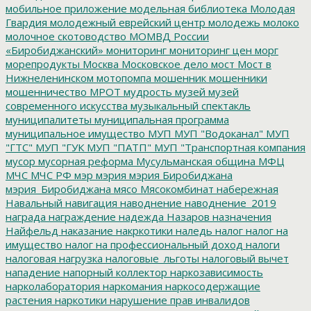
мобильное приложение
модельная библиотека
Молодая
Гвардия
молодежный еврейский центр
молодежь
молоко
молочное скотоводство
МОМВД России
«Биробиджанский»
мониторинг
мониторинг цен
морг
морепродукты
Москва
Московское дело
мост
Мост в
Нижнеленинском
мотопомпа
мошенник
мошенники
мошенничество
МРОТ
мудрость
музей
музей
современного искусства
музыкальный спектакль
муниципалитеты
муниципальная программа
муниципальное имущество
МУП
МУП "Водоканал"
МУП
"ГТС"
МУП "ГУК
МУП "ПАТП"
МУП "Транспортная компания
мусор
мусорная реформа
Мусульманская община
МФЦ
МЧС
МЧС РФ
мэр
мэрия
мэрия Биробиджана
мэрия_Биробиджана
мясо
Мясокомбинат
набережная
Навальный
навигация
наводнение
наводнение_2019
награда
награждение
надежда
Назаров
назначения
Найфельд
наказание
накркотики
наледь
налог
налог на
имущество
налог на профессиональный доход
налоги
налоговая нагрузка
налоговые_льготы
налоговый вычет
нападение
напорный коллектор
наркозависимость
нарколаборатория
наркомания
наркосодержащие
растения
наркотики
нарушение прав инвалидов