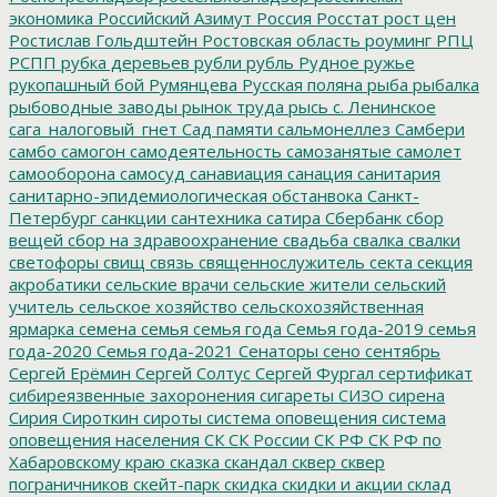
экономика
Российский Азимут
Россия
Росстат
рост цен
Ростислав Гольдштейн
Ростовская область
роуминг
РПЦ
РСПП
рубка деревьев
рубли
рубль
Рудное
ружье
рукопашный бой
Румянцева
Русская поляна
рыба
рыбалка
рыбоводные заводы
рынок труда
рысь
с. Ленинское
сага_налоговый_гнет
Сад памяти
сальмонеллез
Самбери
самбо
самогон
самодеятельность
самозанятые
самолет
самооборона
самосуд
санавиация
санация
санитария
санитарно-эпидемиологическая обстанвока
Санкт-
Петербург
санкции
сантехника
сатира
Сбербанк
сбор
вещей
сбор на здравоохранение
свадьба
свалка
свалки
светофоры
свищ
связь
священнослужитель
секта
секция
акробатики
сельские врачи
сельские жители
сельский
учитель
сельское хозяйство
сельскохозяйственная
ярмарка
семена
семья
семья года
Семья года-2019
семья
года-2020
Семья года-2021
Сенаторы
сено
сентябрь
Сергей Ерёмин
Сергей Солтус
Сергей Фургал
сертификат
сибиреязвенные захоронения
сигареты
СИЗО
сирена
Сирия
Сироткин
сироты
система оповещения
система
оповещения населения
СК
СК России
СК РФ
СК РФ по
Хабаровскому краю
сказка
скандал
сквер
сквер
пограничников
скейт-парк
скидка
скидки и акции
склад