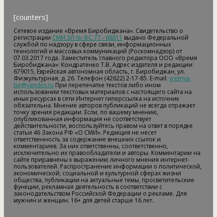
[counters]
Сетевое издание «Время Биробиджана». Свидетельство о
регистрации
СМИ ЭЛ № ФС 77 - 68811
выдано Федеральной
службой по надзору в сфере связи, информационных
технологий и массовых коммуникаций (Роскомнадзор) от
07.03.2017 года. Заместитель главного редактора ООО «Время
Биробиджана»: Кондратенко Т.В. Адрес издателя и редакции:
679015, Еврейская автономная область, г. Биробиджан, ул.
Физкультурная, д. 26. Телефон (42622) 2-17-85. E-mail:
vremya-
bir@yandex.ru
При перепечатке текстов либо ином
использовании текстовых материалов с настоящего сайта на
иных ресурсах в сети Интернет гиперссылка на источник
обязательна. Мнение авторов публикаций не всегда отражает
точку зрения редакции. Если, по вашему мнению,
опубликованная информация не соответствует
действительности, воспользуйтесь правом на ответ в порядке
статьи 46 Закона РФ «О СМИ». Редакция не несет
ответственность за содержание внешних ссылок и
комментариев. За них ответственны, соответственно,
исключительно их правообладатели и авторы. Комментарии на
сайте приравнены к выражению личного мнения интернет-
пользователей. Распространение информации о политической,
экономической, социальной и культурной сферах жизни
общества, публикации на актуальные темы, просветительские
функции, рекламная деятельность в соответствии с
законодательством Российской Федерации о рекламе. Для
мужчин и женщин. 16+ для детей старше 16 лет.