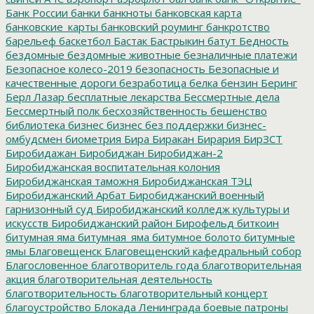
Банк России
банки
банкноты
банковская карта
банковские_карты
банковский роуминг
банкротство
барельеф
баскетбол
Бастак
Бастрыкин
батут
Бедность
бездомные
бездомные животные
безналичные платежи
Безопасное колесо-2019
безопасность
Безопасные и
качественные дороги
безработица
белка
бензин
Беринг
Берл Лазар
бесплатные лекарства
Бессмертные дела
Бессмертный полк
бесхозяйственность
бешенство
библиотека
бизнес
бизнес без поддержки
бизнес-
омбудсмен
биометрия
Бира
Биракан
Бирария
БирЗСТ
Биробидажан
Биробиджан
Биробиджан-2
Биробиджанская воспитательная колония
Биробиджанская таможня
Биробиджанская ТЭЦ
Биробиджанский Арбат
Биробиджанский военный
гарнизонный суд
Биробиджанский колледж культуры и
искусств
Биробиджанский район
Бирофельд
биткоин
битумная яма
битумная_яма
битумное болото
битумные
ямы
Благовещенск
Благовещенский кафедральный собор
Благословенное
благотворитель года
благотворительная
акция
благотворительная деятельность
благотворительность
благотворительный концерт
благоустройство
Блокада Ленинграда
боевые патроны