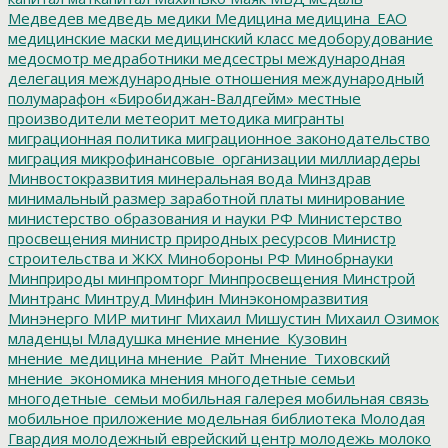
Медведев
медведь
медики
Медицина
медицина_ЕАО
медицинские маски
медицинский класс
медоборудование
медосмотр
медработники
медсестры
международная
делегация
международные отношения
международный
полумарафон «Биробиджан-Валдгейм»
местные
производители
метеорит
методика
мигранты
миграционная политика
миграционное законодательство
миграция
микрофинансовые_организации
миллиардеры
Минвостокразвития
минеральная вода
Минздрав
минимальный размер заработной платы
минирование
министерство образования и науки РФ
Министерство
просвещения
министр природных ресурсов
Министр
строительства и ЖКХ
Минобороны РФ
Минобрнауки
Минприроды
минпромторг
Минпросвещения
Минстрой
Минтранс
Минтруд
Минфин
Минэкономразвития
Минэнерго
МИР
митинг
Михаил Мишустин
Михаил Озимок
младенцы
Младушка
мнение
мнение_Кузовин
мнение_медицина
мнение_Райт
Мнение_Тиховский
мнение_экономика
мнения
многодетные семьи
многодетные_семьи
мобильная галерея
мобильная связь
мобильное приложение
модельная библиотека
Молодая
Гвардия
молодежный еврейский центр
молодежь
молоко