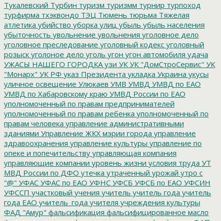
Тукалевский
Турбин
туризм
туризмм
турнир
турпоход
турфирма
тхэквондо
ТЭЦ
Тюмень
тюрьма
Тяжелая
атлетика
убийство
уборка улиц
убыль
убыль населения
убыточность
увольнение
увольнения
уголовное дело
уголовное преследование
уголовный кодекс
уголовный
розыск
уголоное дело
уголь
угон
угон автомобиля
удача
УЖАСЫ НАШЕГО ГОРОДКА
узи
УК
УК "ДомСтроСервис"
УК
"Монарх"
УК РФ
указ Президента
укладка
Украина
укусы
уличное освещение
Улюкаев
УМВ
УМВД
УМВД по ЕАО
УМВД по Хабаровскому краю
УМВД России по ЕАО
уполномоченный по правам предпринимателей
уполномоченный по правам ребенка
уполномоченный по
правам человека
управление административными
зданиями
Управление ЖКХ мэрии города
управление
здравоохранения
управление культуры
управление по
опеке и попечительству
управляющая компания
управляющие компании
уровень жизни
условия труда
УТ
МВД России по ДФО
утечка
утраченный урожай
утро с
"@"
УФАС
УФАС по ЕАО
УФНС
УФСБ
УФСБ по ЕАО
УФСИН
УФССП
участковый
учения
учитель
учитель года
учитель
года ЕАО
учитель_года
учителя
учреждения культуры
ФАД "Амур"
фальсификация
фальсифицированное масло