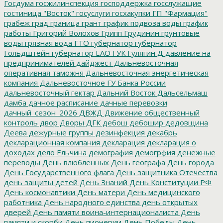
Госдума
госжилинспекция
господдержка
госслужащие
гостиница "Восток"
госуслуги
госхакупки
ГП "Фармация"
грабеж
град
граница
грант
график подвоза воды
график
работы
Григорий Волохов
Грипп
Грудинин
грунтовые
воды
грязная вода
ГТО
губернатор
губернатор
Гольдштейн
губернатор ЕАО
ГУК
Гулягин
Д
давление на
предпринимателей
дайджест
Дальневосточная
оперативная таможня
Дальневосточная энергетическая
компания
Дальневосточное ГУ Банка России
дальневосточный гектар
Дальний Восток
Дальсельмаш
дамба
дачное расписание
дачные перевозки
дачный_сезон_2026
ДВЖД
Движение общественный
контроль
двор
Дворы
ДГК
дебош
дебошир
дедовщина
Деева
дежурные группы
дезинфекция
декабрь
декларационная компания
декларация
декларация о
доходах
дело Ельчина
демография
демогрфия
денежные
переводы
День влюбленных
День географа
День города
День Государственного флага
День защитника Отечества
день защиты детей
День Знаний
День Конституции РФ
День космонавтики
День матери
День медицинского
работника
День народного единства
день открытых
дверей
День памяти воина-интернационалиста
День
памяти и скорби
День пионерии
День Победы
День