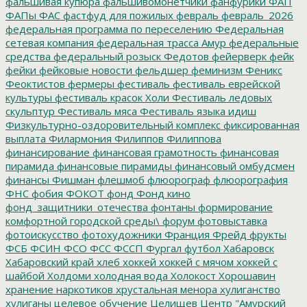
фальшивая купюра
фальшивомонетчики
фанфурики
ФАП
ФАПы
ФАС
фастфуд для пожилых
февраль
февраль_2026
федеральная программа по переселению
Федеральная
сетевая компания
федеральная трасса Амур
федеральные
средства
федеральный розыск
Федотов
фейерверк
фейк
фейки
фейковые новости
фельдшер
феминизм
Феникс
Феоктистов
фермеры
фестиваль
фестиваль еврейской
культуры
фестиваль красок Холи
Фестиваль ледовых
скульптур
Фестиваль мяса
Фестиваль языка идиш
Физкультурно-оздоровительный комплекс
фиксированная
выплата
Филармония
Филиппов
Филиппова
финансирование
финансовая грамотность
финансовая
пирамида
финансовые пирамиды
финансовый омбудсмен
финансы
Фишман
флешмоб
флюорограф
флюорография
ФНС
фобия
ФОКОТ
фонд
Фонд кино
фонд_защитники_отечества
фонтаны
формирование
комфортной городской среды\
форум
фотовыставка
фотоискусство
фотохудожники
Франция
Фрейд
фрукты
ФСБ
ФСИН
ФСО
ФСС
ФССП
Фургал
футбол
Хабаровск
Хабаровский край
хлеб
хоккей
хоккей с мячом
хоккей с
шайбой
Холдоми
холодная вода
Холокост
Хорошавин
хранение наркотиков
хрустальная менора
хулиганство
хулиганы
целевое обучение
Целищев
Центр "Амурский