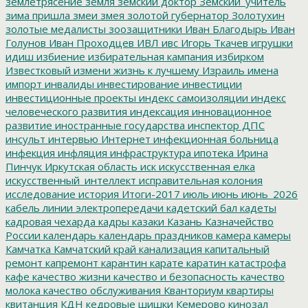
землетрясение
земля
земский доктор
Земский_учитель
зима пришла
змеи
змея
золотой губернатор
Золотухин
золотые медалисты
зоозащитники
Иван Благодырь
Иван
Голунов
Иван Проходцев
ИВЛ
ивс
Игорь Ткачев
игрушки
идиш
избиение
избирательная кампания
избирком
Известковый
измени жизнь к лучшему
Израиль
имена
импорт
инвалиды
инвестирование
инвестиции
инвестиционные проекты
индекс самоизоляции
индекс
человеческого развития
индексация
инновационное
развитие
иностранные государства
инспектор ДПС
инсульт
интервью
Интернет
инфекционная больница
инфекция
инфляция
инфраструктура
ипотека
Ирина
Пинчук
Иркутская область
иск
искусственная елка
искусственный_интеллект
исправительная колония
исследование
история
Итоги-2017
июль
июнь
июнь_2026
кабель линии электропередачи
кадетский бал
кадеты
кадровая чехарда
кадры
казаки
Казань
Казначейство
России
календарь
календарь праздников
камера
камеры
Камчатка
Камчатский край
канализация
капитальный
ремонт
капремонт
карантин
карате
каратин
катастрофа
кафе
качество жизни
качество и безопасность
качество
молока
качество обслуживания
Кванториум
квартиры
квитанция
КДН
кедровые шишки
Кемерово
кинозал