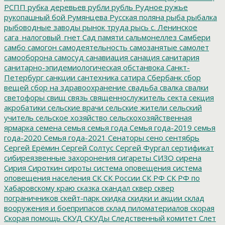
РСПП
рубка деревьев
рубли
рубль
Рудное
ружье
рукопашный бой
Румянцева
Русская поляна
рыба
рыбалка
рыбоводные заводы
рынок труда
рысь
с. Ленинское
сага_налоговый_гнет
Сад памяти
сальмонеллез
Самбери
самбо
самогон
самодеятельность
самозанятые
самолет
самооборона
самосуд
санавиация
санация
санитария
санитарно-эпидемиологическая обстанвока
Санкт-
Петербург
санкции
сантехника
сатира
Сбербанк
сбор
вещей
сбор на здравоохранение
свадьба
свалка
свалки
светофоры
свищ
связь
священнослужитель
секта
секция
акробатики
сельские врачи
сельские жители
сельский
учитель
сельское хозяйство
сельскохозяйственная
ярмарка
семена
семья
семья года
Семья года-2019
семья
года-2020
Семья года-2021
Сенаторы
сено
сентябрь
Сергей Ерёмин
Сергей Солтус
Сергей Фургал
сертификат
сибиреязвенные захоронения
сигареты
СИЗО
сирена
Сирия
Сироткин
сироты
система оповещения
система
оповещения населения
СК
СК России
СК РФ
СК РФ по
Хабаровскому краю
сказка
скандал
сквер
сквер
пограничников
скейт-парк
скидка
скидки и акции
склад
вооружения и боеприпасов
склад пиломатериалов
скорая
Скорая помощь
СКУД
СКУДы
Следственный комитет
Слет