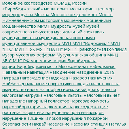
молочное скотоводство
МОМВД России
«Биробиджанский»
мониторинг
мониторинг цен
морг
морепродукты
Москва
Московское дело
мост
Мост в
Нижнеленинском
мотопомпа
мошенник
мошенники
мошенничество
МРОТ
мудрость
музей
музей
современного искусства
музыкальный спектакль
муниципалитеты
муниципальная программа
муниципальное имущество
МУП
МУП "Водоканал"
МУП
"ГТС"
МУП "ГУК
МУП "ПАТП"
МУП "Транспортная компания
мусор
мусорная реформа
Мусульманская община
МФЦ
МЧС
МЧС РФ
мэр
мэрия
мэрия Биробиджана
мэрия_Биробиджана
мясо
Мясокомбинат
набережная
Навальный
навигация
наводнение
наводнение_2019
награда
награждение
надежда
Назаров
назначения
Найфельд
наказание
накркотики
наледь
налог
налог на
имущество
налог на профессиональный доход
налоги
налоговая нагрузка
налоговые_льготы
налоговый вычет
нападение
напорный коллектор
наркозависимость
нарколаборатория
наркомания
наркосодержащие
растения
наркотики
нарушение прав инвалидов
нарушение тишины и покоя
нарушения пожарной
безопасности
насвай
население
насосная станция
Наталья