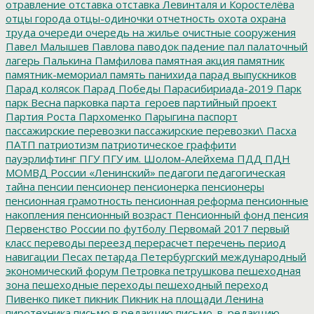
отравление
отставка
отставка Левинталя и Коростелёва
отцы города
отцы-одиночки
отчетность
охота
охрана
труда
очереди
очередь на жилье
очистные сооружения
Павел Малышев
Павлова
паводок
падение
пал
палаточный
лагерь
Палькина
Памфилова
памятная акция
памятник
памятник-мемориал
память
панихида
парад выпускников
Парад колясок
Парад Победы
Парасибириада-2019
Парк
парк Весна
парковка
парта_героев
партийный проект
Партия Роста
Пархоменко
Парыгина
паспорт
пассажирские перевозки
пассажирские перевозки\
Пасха
ПАТП
патриотизм
патриотическое граффити
пауэрлифтинг
ПГУ
ПГУ им. Шолом-Алейхема
ПДД
ПДН
МОМВД России «Ленинский»
педагоги
педагогическая
тайна
пенсии
пенсионер
пенсионерка
пенсионеры
пенсионная грамотность
пенсионная реформа
пенсионные
накопления
пенсионный возраст
Пенсионный фонд
пенсия
Первенство России по футболу
Первомай 2017
первый
класс
переводы
переезд
перерасчет
перечень
период
навигации
Песах
петарда
Петербургский международный
экономический форум
Петровка
петрушкова
пешеходная
зона
пешеходные переходы
пешеходный переход
Пивенко
пикет
пикник
Пикник на площади Ленина
пиротехника
письмо в редакцию
письмо_в_редакцию