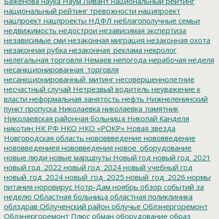
Баженова
наука
Наум Ливант
национальный рейтинг
национальный рейтинг тревожности
наципроект
нацпроект
нацпроекты
НДФЛ
неблагополучные семьи
недвижимость
недострои
независимая экспертиза
независимые сми
незаконная миграция
незаконная охота
незаконная рубка
незаконная_реклама
некролог
нелегальная торговля
Немаев
непогода
нерабочая неделя
несанкционированная_торговля
несанкционированный_митинг
несовершеннолетние
несчастный случай
Нетрезвый водитель
неуважение к
власти
неформальная занятость
нефть
Нижнеленинский
пункт пропуска
Николаевка
николаевка_памятник
Николаевская районная больница
Николай Канделя
никотин
НК РФ
НКО
НКО «РОКР»
Новая звезда
Новгородская область
нововвведение
нововведение
нововведениея
нововведения
новое_оборудование
новые люди
новые маршруты
Новый год
новый год_2021
новый год_2022
новый год_2024
новый учебный год
новый_год_2024
новый_год_2025
новый_год_2026
нормы
питания
норовирус
Нотр-Дам
ноябрь
обзор событий за
неделю
Областная больница
областная поликлиника
облздрав
Облученский район
облучье
Облэнергоремонт
Облэнергоремонт Плюс
обман
оборудование
образ