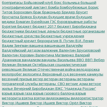
боеприпасы
Бойцовский клуб
бокс
больница
большой
этнографический диктант
бомба
бомбоубежище
Борис
Титов
Борохович
брак
браконьер
Бридер
брусит
брусчатка
Брянск
Будукан
будущие врачи
будущие
медики
Бумагин
Бурейская ГЭС
буровзрывные работы
Бурятия
Бюджет
бюджет 2017
бюджет Биробиджана
бюджетники
бюджетные деньги
бюджетные организации
бюджетные средства
бюджетные учреждения
бюджетный кредит
бюрократия
В. Путин
В.И. Ленин
Вадим Зингман
вакцина
вакцинация
Валдгейм
Валдгеймский детдом
валежник
Валентин Брусиловский
Валентин Коровин
Валентина Матвиенко
Валерий
Дранников
вандализм
вандалы
Васильева
ВВО
ВВП
Вебер
Великан
Великая Октябрьская социалистическая
революция
Великая Отечественная война
велодорожка
велопробег
велосипед
Верховный суд
весенние каникулы
весенний призыв
ветер
ветеран
ветераны
ветераны
пограничной службы
ветераны_СВО
ветхие дома
ветхое
жилье
Вечерний Биробиджан
ВЖС "Надежда России"
взрыв
взрыв газа
взрыв газового баллона
взрыв
метеорита
взятка
взятки
видеокамеры
видеорегистратор
Виктор Ишавев
Виктор Ишаев
Виктор Орёл
Виктор