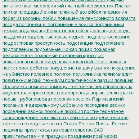
питание
план мероприятий
платный перекресток
Платон
плитка
площадь Ленина
пляжный волейбол
пневмония
побег из колонии
побои
повышение пенсионного возраста
погода
погорельцы
пограничные войска
пограничный
режим
подарки
подборка_новостей
подвал
подвоз воды
подделка
поддельные права
поджог
подпольное казино
подростковая преступность
подстанция
подтопление
подтопленцы
подъемные
Пожар
пожар
пожарная
безопасность
пожарные
пожарный кроссфит
пожароопасный период
пожароопасный сезон
пожары
поиск
поиск ребенка
покушение на дачу взятки
покушение
на убийство
полезное
полигон
поликлиника
полиомиелит
политехнический техникум
политические партии
полиция
Половинко
помойки
помощь
Понтонная переправа
порча
имущества
порыв
порыв водопровода
порыв теплотрассы
порыв трубопровода
посевная
поселок Партизанский
послание Федеральному Собранию
последние звонки
последний звонок
пособие
пособия
постинтернатное
сопровождение
посылка
потребители
потребительская
корзина
похищение
почта
Почта России
Почта_России
пошлины
правительство
правительство ЕАО
правительство РФ
праздник
праздники
праймериз