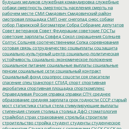
будущих медиков
служебная командировка
служебные
собаки
смертность
смертность населения
смерть на
рабочем месте
СМИ
Смидович
Смидовичский район
смотровая площадка
СМП
снег
снегопад
снюс
собаки
собор Парижской Богоматери
Собра
Собрание депутатов
Совет ветеранов
Совет Федерации
советские ГОСТы
советские зарплаты
Совфед
Сокол
сокращения
Солнцев
Солтус
Солцнев
соотечественники
Сопка
соревнования
сотовая связь
сотрудничество
соцвыплаты
соцзащита
социально-культурный центр
социально-политическая
устойчивость
социально-экономическое положение
социальное питание
социальные выплаты
социальные
пенсии
социальные сети
социальный контракт
Социальный фонд
соцопрос
соцсети
соя
спасатели
спасение
спецтранспорт
СПИД
спорт
спортивная
акробатика
спортивная площадка
спорткомплекс
Справедливая Россия
справка
справки
СПЧ
среднее
образование
средняя зарплата
срок годности
СССР
старый
мост
статистика
статья
стела
стимулирующие выплаты
стипендия
стихия
столица
столица ДфО
стоматология
страйкбол
страх
страхование
стрельба
строители
строительство
стройка
студент
студенты
студенческое
общежитие
Стычка рабочих с силовиками
СУ СК
СУ СК по