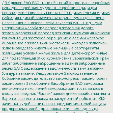
ДЭК
дюкер
ЕАО
ЕАО_тонет
Евгений Коростелев
еврейская
культура
еврейская_мудрость
еврейские традиции
Евровидение
Евросеть
Еврстат
ЕГЭ
Единая Россия
единая
субсидия
Единый заказчик
Екатерина Румянцева
Елена
Басова
Елена Князева
Елена Хахалева
ель
ЕНВД
Ефим
Вепринский
жалоба
жд переезд
железная дорога
железнодорожный переезд
женская кнсультация
женская
консультация
жестокое обращение с детьми
жестокое
обращение с животными
жестокость
живодер
живопись
животноводство
животные
жилищные сертификаты
жилищные условия
жилье
жилье для детей-сирот
жильё
для подтопленцев
ЖКХ
журналистика
Забайкальский край
забег
заболевание
заброшенные здания
заброшенные
земли
ЗАГС
задержание
задолженность
займ
заказник
Ульдура
заказник Ульдуры
закон
Законодательное
Собрание
законодательство
законопреокт
законопроект
законороект
Заксобрание
Заксобрание ЕАО
заморозка
пенсионных накоплений
заморозки
занятость
запись в
школу
заповедник "Бастак"
заповедники
заработная плата
Заречье
зарплата
зарплаты
заслуженный работник ЖКХ
зачистка_судей
защита прав предпринимателей
защита
предпринимателей
здравоохранение
земледельцы