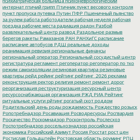
психиатрическая больница
психоневрологический
интернат
птичий грипп
Птичник
пункт весового контроля
пункт пропуска
путевка
Путин
ПФР
Пшеничный
пьянство
за рулем
работа
работодатели
рабочая неделя
рабочая
поездка
рабочие места
радиация
радон
Разбой
развлекательный центр
развод
Раздольное
размыв
берегов
ракеты
Рамазанов
РАН
РАНХиГС
расписание
расписание автобусов
РДШ
реальные доходы
реанимация
ревизия
региональные финансы
региональный оператор
Региональный сосудистый центр
регистратура
регламент
регоператор
регоператор по тко
режим самоизоляции
резиновая квартира
резиновые
квартиры
рейд
рейинг
рейтинг
рейтинг_2026
реклама
реконструкция
ректор
религия
ремонт
ремонт дорог
реорганизация
реструктуризация
ресурсный центр
ресурсоснабжающая организация
РЖД
РИА Рейтинг
ритуальные услуги
рйтинг
рогатый скот
роддом
Родительский день
роды
рождаемость
Рождество
розыск
Ропотребнадзор
Росавиация
Росводресурсы
Росгвардия
Роскачество
Роскомнадзор
Росконтроль
Рослесхоз
Роспотребнадзор
россельхознадзор
российская
экономика
Российский Азимут
Россия
Росстат
рост цен
Ростислав Гольдштейн
Ростовская область
роуминг
РПЦ