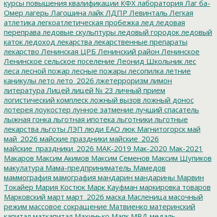
курсы повышения квалификации
КФХ
лаборатория
Лаг ба-
Омер
лагерь
Лагошина
лайк
ЛДПР
Левинталь
Легкая
атлетика
легкоатлетическая пробежка
лед
ледовая
переправа
ледовые скульптуры
ледовый городок
ледовый
каток
ледоход
лекарства
лекарственные препараты
лекарство
Ленинская ЦРБ
Ленинский район
Ленинское
Ленинское сельское поселение
Леонид Школьник
лес
леса
лесной пожар
лесные пожары
лесопилка
летние
каникулы
лето
лето_2026
лжетерроризм
лимон
литература
Лицей
лицей № 23
личный прием
логистический комплеск
ложный вызов
ложный донос
лотерея
лоукостер
лунное затмение
лучший спасатель
лыжная гонка
льготная ипотека
льготники
льготные
лекарства
льготы
ЛЭП
люди ЕАО
люк
Магнитогорск
май
май_2026
майские праздники
майские_2026
майские_праздники_2026
МАК-2019
Мак-2020
Мак-2021
Макаров
Максим Акимов
Максим Семенов
Максим Шупиков
макулатура
Мама-предприниматель
Мамедов
маммография
мамография
мандарин
мандарины
Марвин
Токайер
Мария Костюк
Марк Кауфман
маркировка товаров
Марковский
март
март_2026
маска
Масленица
масочный
режим
массовое сокращение
Матвиенко
материнский
капитал
маткапитал
Махинько
Маяк
МВД
медаль