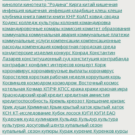
кинологи
кинотеатр "Родина"
Кирга
китай
кишечная
инфекция
кишечная_инфекция
кладбище
клещ
клещи
клубника
книга памяти
книги
КНР
КоАП
ковид-сводка
Кодекс
колледж культуры
колония
командировка
командировочные
комары
комиссия
комитет образования
коммуналка
коммунальная авария
коммунальные платежи
коммунальные услуги
компенсации
компенсационные
расходы
компенсация
комфортная городская среда
кондитерские изделия
конкурс
Конрад
Константин
Лазарев
конституционный суд
конституция
контрабанда
контрафакт
конфликт интересов
концерт
Корж
коронавирус
коронавирусные выплаты
коронаврус
Коростелев
короткая рабочая неделя
коррупция
корь
Косвинцев
космодром
космодром_Восточный
космос
котельная
Кочмар
КПРФ
КПСС
кража
кражи
красная икра
Краснодарский край
кредит
кредитная амнистия
кредитоспособность
Кремль
креозот
Крещение
кризис
Крик души
Криминал
Крым
крытый каток
крытый_каток
КСН
КТ-исследование
Кубок лосося
КУГИ
КУГИ ЕАО
Кудесник
кудо
кулинария
Кульдкр
Кульдур
культура
культурно досуговый центр
купальный сезон
купальный_сезон
купюры
Кураж
курение
Куренков
курсы