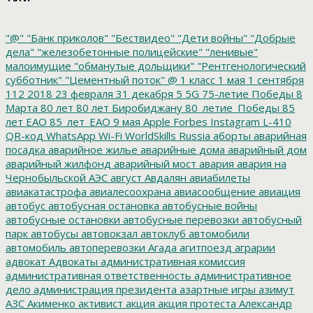
"@"
"Банк приколов"
"Бествидео"
"Дети войны"
"Добрые
дела"
"железобетонные полицейские"
"ленивые"
малоимущие
"обманутые дольщики"
"Рентгенологический
субботник"
"Цементный поток"
@
1 класс
1 мая
1 сентября
112
2018
23 февраля
31 декабря
5
5G
75-летие Победы
8
Марта
80 лет
80 лет Биробиджану
80_летие_Победы
85
лет ЕАО
85_лет_ЕАО
9 мая
Apple
Forbes
Instagram
L-410
QR-код
WhatsApp
Wi-Fi
WorldSkills Russia
аборты
аварийная
посадка
аварийное жилье
аварийные дома
аварийный дом
аварийный жилфонд
аварийный мост
авария
авария на
Чернобыльской АЭС
август
Авдалян
авиабилеты
авиакатастрофа
авиалесоохрана
авиасообщение
авиация
автобус
автобусная остановка
автобусные войны
автобусные остановки
автобусные перевозки
автобусный
парк
автобусы
автовокзал
автоклуб
автомобили
автомобиль
автоперевозки
Агада
агитпоезд
аграрии
адвокат
Адвокаты
административная комиссия
административная ответственность
административное
дело
администрация президента
азартные игры
азимут
АЗС
Акименко
активист
акция
акция протеста
Александр