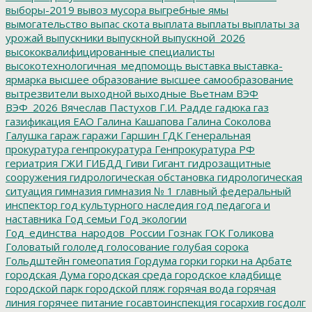
выборы-2019
вывоз мусора
выгребные ямы
вымогательство
выпас скота
выплата
выплаты
выплаты за
урожай
выпускники
выпускной
выпускной_2026
высококвалифицированные специалисты
высокотехнологичная_медпомощь
выставка
выставка-
ярмарка
высшее образование
высшее самообразование
вытрезвители
выходной
выходные
Вьетнам
ВЭФ
ВЭФ_2026
Вячеслав Пастухов
Г.И. Радде
гадюка
газ
газификация ЕАО
Галина Кашапова
Галина Соколова
Галушка
гараж
гаражи
Гаршин
ГДК
Генеральная
прокуратура
генпрокуратура
Генпрокуратура РФ
гериатрия
ГЖИ
ГИБДД
Гиви
Гигант
гидрозащитные
сооружения
гидрологическая обстановка
гидрологическая
ситуация
гимназия
гимназия № 1
главный федеральный
инспектор
год культурного наследия
год педагога и
наставника
Год семьи
Год экологии
Год_единства_народов_России
Гознак
ГОК
Голикова
Головатый
гололед
голосование
голубая сорока
Гольдштейн
гомеопатия
Гордума
горки
горки на Арбате
городская Дума
городская среда
городское кладбище
городской парк
городской пляж
горячая вода
горячая
линия
горячее питание
госавтоинспекция
госархив
госдолг