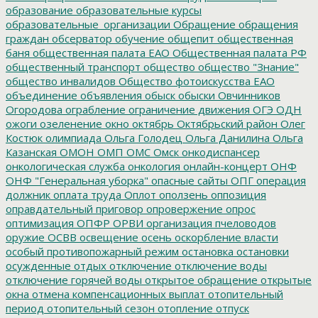
образование
образовательные курсы
образовательные_организации
Обращение
обращения
граждан
обсерватор
обучение
общепит
общественная
баня
общественная палата ЕАО
Общественная палата РФ
общественный транспорт
общество
общество "Знание"
общество инвалидов
Общество фотоискусства ЕАО
объединение
объявления
обыск
обыски
Овчинников
Огородова
ограбление
ограничение движения
ОГЭ
ОДН
ожоги
озеленение
окно
октябрь
Октябрьский район
Олег
Костюк
олимпиада
Ольга Голодец
Ольга Данилина
Ольга
Казанская
ОМОН
ОМП
ОМС
Омск
онкодиспансер
онкологическая служба
онкология
онлайн-концерт
ОНФ
ОНФ "Генеральная уборка"
опасные сайты
ОПГ
операция
должник
оплата труда
Оплот
оползень
оппозиция
оправдательный приговор
опровержение
опрос
оптимизация
ОПФР
ОРВИ
организация пчеловодов
оружие
ОСВВ
освещение
осень
оскорбление власти
особый противопожарный режим
остановка
остановки
осужденные
отдых
отключение
отключение воды
отключение горячей воды
открытое обращение
открытые
окна
отмена компенсационных выплат
отопительный
период
отопительный сезон
отопление
отпуск