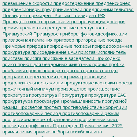
превышение скорости
предостережение
предпенсионер
предпенсионеры
предприниматели
предпринимательство
Президент
президент России
Президент РФ
Президентские спортивные игры
презумпция доверия
премия
препараты
преступление
преступность
Приамурский
Приамурье
приборы фотовидеофиксации
прививочная кампания
приговор
пригородные поезда
Приморье
природа
природные пожары
природоохранная
прокуратура
присоединение ЕАО
пристав-исполнитель
приставы
присяга
присяжные заседатели
Приходько
приют
приют для бездомных животных
пробка
пробки
проблемы
провал
проверка
прогноз
прогноз погоды
программа переселения
программа реновации
продолжительность жизни
продуктовые карточки
проезд
прожиточный минимум
производство
происшествие
прократура
прокуратруа
Прокуратура
прокуратура ЕАО
прокуратуура
прокураура
Промышленность
пропускной
режим
Просветов
протест
противодействие коррупции
противопожарный период
противопожарный режим
профессиональное_образование
профильный класс
профицит
профсоюзы
Проходцев
Пряма_линия_2025
прямая линия
прямые выборы
психбольница