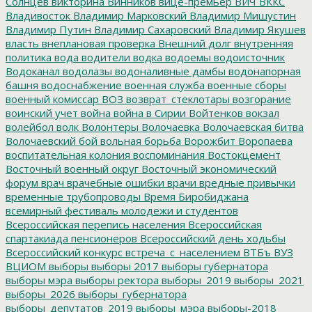
Солнцев
викторина
Винников
вице-премьер
ВИЧ
ВККС
Владивосток
Владимир Марковский
Владимир Мишустин
Владимир Путин
Владимир Сахаровский
Владимир Якушев
власть
внеплановая проверка
Внешний долг
внутренняя
политика
вода
водители
водка
водоемы
водоисточник
Водоканал
водолазы
водоналивные дамбы
водонапорная
башня
водоснабжение
военная служба
военные сборы
военный комиссар
ВОЗ
возврат_стеклотары
возгорание
воинский учет
война
война в Сирии
Войтенков
вокзал
волейбол
волк
Волонтеры
Волочаевка
Волочаевская битва
Волочаевский бой
вольная борьба
Ворожбит
Воропаева
воспитательная колония
воспоминания
Востокцемент
Восточный военный округ
Восточный экономический
форум
врач
врачебные ошибки
врачи
вредные привычки
временные трубопроводы
Время Биробиджана
всемирный фестиваль молодежи и студентов
Всероссийская перепись населения
Всероссийская
спартакиада пенсионеров
Всероссийский день ходьбы
Всероссийский конкурс
встреча_с_населением
ВТБъ
ВУЗ
ВЦИОМ
выборы
выборы 2017
выборы губернатора
выборы мэра
выборы ректора
выборы_2019
выборы_2021
выборы_2026
выборы_губернатора
выборы_депутатов_2019
выборы_мэра
выборы-2018