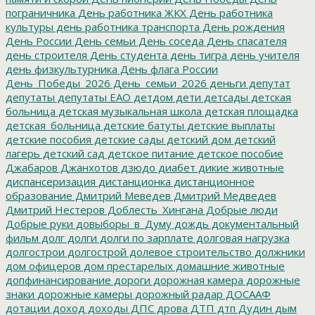
пограничника
День работника ЖКХ
День работника
культуры
день работника транспорта
День рождения
День России
День семьи
День соседа
День спасателя
день строителя
День студента
день тигра
день учителя
день физкультурника
День флага России
День_Победы_2026
День_семьи_2026
деньги
депутат
депутаты
депутаты ЕАО
детдом
дети
детсады
детская
больница
детская музыкальная школа
детская площадка
детская_больница
детские батуты
детские выплаты
детские пособия
детские сады
детский дом
детский
лагерь
детский сад
детское питание
детское пособие
Джабаров
Джанхотов
дзюдо
диабет
дикие животные
диспансеризация
дистанционка
дистанционное
образование
Дмитрий Меведев
Дмитрий Медведев
Дмитрий Нестеров
Доблесть_Хингана
Добрые люди
Добрые руки
довыборы_в_Думу
дождь
документальный
фильм
долг
долги
долги по зарплате
долговая нагрузка
долгострои
долгострой
долевое строительство
должники
дом офицеров
дом престарелых
домашние животные
допфинансирование
дороги
дорожная камера
дорожные
знаки
дорожные камеры
дорожный радар
ДОСААФ
дотации
доход
доходы
ДПС
дрова
ДТП
дтп
Дудин
дым