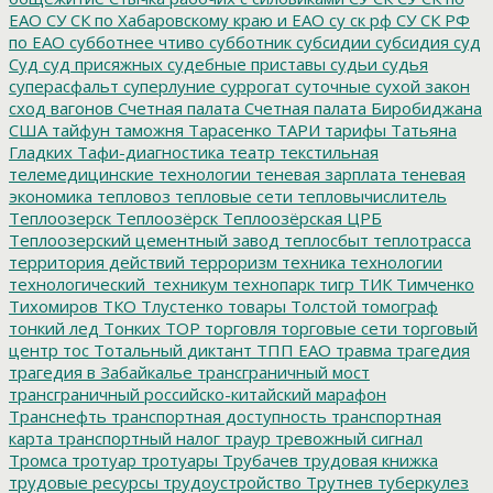
ЕАО
СУ СК по Хабаровскому краю и ЕАО
су ск рф
СУ СК РФ
по ЕАО
субботнее чтиво
субботник
субсидии
субсидия
суд
Суд
суд присяжных
судебные приставы
судьи
судья
суперасфальт
суперлуние
суррогат
суточные
сухой закон
сход вагонов
Счетная палата
Счетная палата Биробиджана
США
тайфун
таможня
Тарасенко
ТАРИ
тарифы
Татьяна
Гладких
Тафи-диагностика
театр
текстильная
телемедицинские технологии
теневая зарплата
теневая
экономика
тепловоз
тепловые сети
тепловычислитель
Теплоозерск
Теплоозёрск
Теплоозёрская ЦРБ
Теплоозерский цементный завод
теплосбыт
теплотрасса
территория действий
терроризм
техника
технологии
технологический_техникум
технопарк
тигр
ТИК
Тимченко
Тихомиров
ТКО
Тлустенко
товары
Толстой
томограф
тонкий лед
Тонких
ТОР
торговля
торговые сети
торговый
центр
тос
Тотальный диктант
ТПП ЕАО
травма
трагедия
трагедия в Забайкалье
трансграничный мост
трансграничный российско-китайский марафон
Транснефть
транспортная доступность
транспортная
карта
транспортный налог
траур
тревожный сигнал
Тромса
тротуар
тротуары
Трубачев
трудовая книжка
трудовые ресурсы
трудоустройство
Трутнев
туберкулез