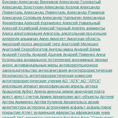
Буксман
Александр Винников
Александр Головатый
Александр Золотухин
Александр Козлов
Александр
Левинталь
Александр Ливенталь
Александр Романов
Александр Соловьев
Александр Чаплыгин
Александра
Филиппова
Алексей Корниенко
Алексей Навальный
Алексей Хозяйский
Алексей Черный
Алеппо
алименты
Алиса
алкоголизация
Алкоголь
алкогольная продукция
аллергия
альманах
Амур
Амурзет
Амурская область
Амурский полоз
амурский тигр
Анатолий Мелешко
Анатолий Скоробогатов
Ангелы мира
Андрей Бялик
Андрей Голубь
Андрей Драчев
Андрей Пивенко
Анна
Кузнецова
аномальное потепление
анонимные звонки
анонс
антивандальные меры
антикоррупционное
законодательство
антисанитария
антитеррористическая
безопасность
антитеррористическая комиссия
антитеррористические учения
АО "ДГК"
АО "ДРСК"
апелляция
аппарат видеофиксации
апрель
аптека
Арашуков
Арбат
Арена
аренда земли
арендная плата
арест
арест счетов
Армия
Арнаполин
арт-объекты
Артеев
Артём Акименко
Артём Куликов
Архангельск
архив
архитектура
астероид
астрономия
асфальт
асфальтовое
покрытие
Атлет
аудиенция
аферисты
африканская чума
свиней
АЧС
аэропорт
аэрофлот
бал
банк
банк "Открытие"