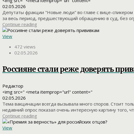
<img src=" <meta itemprop="url" content="
02.05.2026
Депутаты фракции "Новые люди" во главе с вице-спикером
за весь период, предшествующий обращению в суд, без огр
Continue reading
View
472 views
02.05.2026
Россияне стали реже доверять при
Редактор
<img src=" <meta itemprop="url" content="
02.05.2026
Тема вакцинации всегда вызывала много споров. Стоит толь
недавний опрос показал очень интересную картину того, что
Continue reading
View