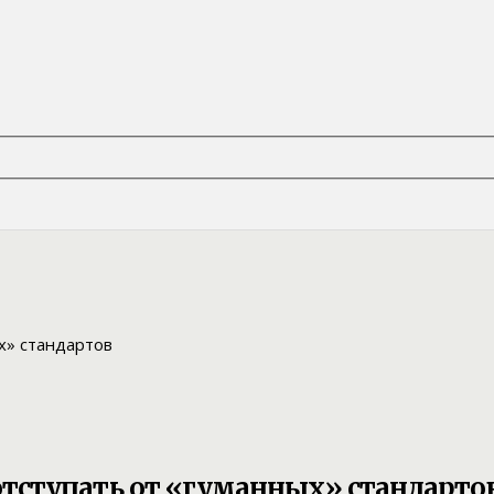
тступать от «гуманных» стандарто