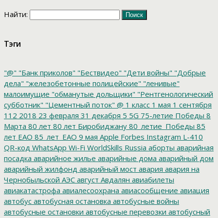
Найти:
Тэги
"@"
"Банк приколов"
"Бествидео"
"Дети войны"
"Добрые
дела"
"железобетонные полицейские"
"ленивые"
малоимущие
"обманутые дольщики"
"Рентгенологический
субботник"
"Цементный поток"
@
1 класс
1 мая
1 сентября
112
2018
23 февраля
31 декабря
5
5G
75-летие Победы
8
Марта
80 лет
80 лет Биробиджану
80_летие_Победы
85
лет ЕАО
85_лет_ЕАО
9 мая
Apple
Forbes
Instagram
L-410
QR-код
WhatsApp
Wi-Fi
WorldSkills Russia
аборты
аварийная
посадка
аварийное жилье
аварийные дома
аварийный дом
аварийный жилфонд
аварийный мост
авария
авария на
Чернобыльской АЭС
август
Авдалян
авиабилеты
авиакатастрофа
авиалесоохрана
авиасообщение
авиация
автобус
автобусная остановка
автобусные войны
автобусные остановки
автобусные перевозки
автобусный