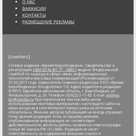
безопасность
антитеррористическая комиссия
О НАС
антитеррористические учения
АО "ДГК"
АО "ДРСК"
ВАКАНСИИ
апелляция
аппарат видеофиксации
апрель
аптека
КОНТАКТЫ
Арашуков
Арбат
Арена
аренда земли
арендная плата
РАЗМЕЩЕНИЕ РЕКЛАМЫ
арест
арест счетов
Армия
Арнаполин
арт-объекты
Артеев
Артём Акименко
Артём Куликов
Архангельск
архив
архитектура
астероид
астрономия
асфальт
асфальтовое
покрытие
Атлет
аудиенция
аферисты
африканская чума
свиней
АЧС
аэропорт
аэрофлот
бал
банк
банк "Открытие"
[counters]
Банк России
банки
банкноты
банковская карта
Сетевое издание «Время Биробиджана». Свидетельство о
банковские_карты
банковский роуминг
банкротство
регистрации
СМИ ЭЛ № ФС 77 - 68811
выдано Федеральной
барельеф
баскетбол
Бастак
Бастрыкин
батут
Бедность
службой по надзору в сфере связи, информационных
технологий и массовых коммуникаций (Роскомнадзор) от
бездомные
бездомные животные
безналичные платежи
07.03.2017 года. Заместитель главного редактора ООО «Время
Безопасное колесо-2019
безопасность
Безопасные и
Биробиджана»: Кондратенко Т.В. Адрес издателя и редакции:
679015, Еврейская автономная область, г. Биробиджан, ул.
качественные дороги
безработица
белка
бензин
Беринг
Физкультурная, д. 26. Телефон (42622) 2-17-85. E-mail:
vremya-
bir@yandex.ru
При перепечатке текстов либо ином
Берл Лазар
бесплатные лекарства
Бессмертные дела
использовании текстовых материалов с настоящего сайта на
Бессмертный полк
бесхозяйственность
бешенство
иных ресурсах в сети Интернет гиперссылка на источник
обязательна. Мнение авторов публикаций не всегда отражает
библиотека
бизнес
бизнес без поддержки
бизнес-
точку зрения редакции. Если, по вашему мнению,
омбудсмен
биометрия
Бира
Биракан
Бирария
БирЗСТ
опубликованная информация не соответствует
действительности, воспользуйтесь правом на ответ в порядке
Биробидажан
Биробиджан
Биробиджан-2
статьи 46 Закона РФ «О СМИ». Редакция не несет
Биробиджанская воспитательная колония
ответственность за содержание внешних ссылок и