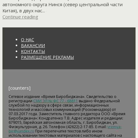
автономного округа Нинся (север центральной части
Китая), в двух нас...
Continue reading
О НАС
ВАКАНСИИ
КОНТАКТЫ
РАЗМЕЩЕНИЕ РЕКЛАМЫ
[counters]
Сетевое издание «Время Биробиджана». Свидетельство о
регистрации
СМИ ЭЛ № ФС 77 - 68811
выдано Федеральной
службой по надзору в сфере связи, информационных
технологий и массовых коммуникаций (Роскомнадзор) от
07.03.2017 года. Заместитель главного редактора ООО «Время
Биробиджана»: Кондратенко Т.В. Адрес издателя и редакции:
679015, Еврейская автономная область, г. Биробиджан, ул.
Физкультурная, д. 26. Телефон (42622) 2-17-85. E-mail:
vremya-
bir@yandex.ru
При перепечатке текстов либо ином
использовании текстовых материалов с настоящего сайта на