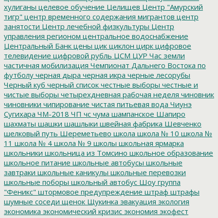
хулиганы
целевое обучение
Целищев
Центр "Амурский
тигр"
центр временного содержания мигрантов
центр
занятости
Центр лечебной физкультуры
Центр
управления регионом
центральное водоснабжение
Центральный Банк
цены
цик
циклон
цирк
цифровое
телевидение
цифровой рубль
ЦСМ
ЦУР
Час земли
частичная мобилизация
Чемпионат Дальнего Востока по
футболу
черная дыра
черная икра
черные лесорубы
Черный куб
черный список
честные выборы
честные и
чистые выборы
четырехдневная рабочая неделя
чиновник
чиновники
чипирование
чистая питьевая вода
Чиунэ
Сугихара
ЧМ-2018
ЧП
чс
чума
шампанское
Шапиро
шахматы
шашки
шашлыки
швейная фабрика
Шевченко
шелковый путь
Шереметьево
школа
школа № 10
школа №
11
школа № 4
школа № 9
школы
школьная ярмарка
школьники
школьница из Томсино
школьное образование
школьное питание
школьные автобусы
школьные
завтраки
школьные каникулы
школьные перевозки
школьные поборы
школьный автобус
Шоу группа
"Феникс"
штормовое предупреждение
штраф
штрафы
шумные соседи
щенок
Щукинка
эвакуация
экология
экономика
экономический кризис
экономия
экофест