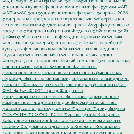
ФАД "Амур"
фальсификация
фальсифицированное масло
фальшивая купюра
фальшивомонетчики
фанфурики
ФАП
ФАПы
ФАС
фастфуд для пожилых
февраль
февраль_2026
федеральная программа по переселению
Федеральная
сетевая компания
федеральная трасса Амур
федеральные
средства
федеральный розыск
Федотов
фейерверк
фейк
фейки
фейковые новости
фельдшер
феминизм
Феникс
Феоктистов
фермеры
фестиваль
фестиваль еврейской
культуры
фестиваль красок Холи
Фестиваль ледовых
скульптур
Фестиваль мяса
Фестиваль языка идиш
Физкультурно-оздоровительный комплекс
фиксированная
выплата
Филармония
Филиппов
Филиппова
финансирование
финансовая грамотность
финансовая
пирамида
финансовые пирамиды
финансовый омбудсмен
финансы
Фишман
флешмоб
флюорограф
флюорография
ФНС
фобия
ФОКОТ
фонд
Фонд кино
фонд_защитники_отечества
фонтаны
формирование
комфортной городской среды\
форум
фотовыставка
фотоискусство
фотохудожники
Франция
Фрейд
фрукты
ФСБ
ФСИН
ФСО
ФСС
ФССП
Фургал
футбол
Хабаровск
Хабаровский край
хлеб
хоккей
хоккей с мячом
хоккей с
шайбой
Холдоми
холодная вода
Холокост
Хорошавин
хранение наркотиков
хрустальная менора
хулиганство