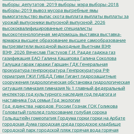
выборы_депутатов_2019
выборы_мэра
выборы-2018
выборы-2019
вывоз мусора
выгребные ямы
вымогательство
выпас скота
выплата
выплаты
выплаты за
урожай
выпускники
выпускной
выпускной_2026
высококвалифицированные специалисты
высокотехнологичная_медпомощь
выставка
выставка-
ярмарка
высшее образование
высшее самообразование
вытрезвители
выходной
выходные
Вьетнам
ВЭФ
ВЭФ_2026
Вячеслав Пастухов
Г.И. Радде
гадюка
газ
газификация ЕАО
Галина Кашапова
Галина Соколова
Галушка
гараж
гаражи
Гаршин
ГДК
Генеральная
прокуратура
генпрокуратура
Генпрокуратура РФ
гериатрия
ГЖИ
ГИБДД
Гиви
Гигант
гидрозащитные
сооружения
гидрологическая обстановка
гидрологическая
ситуация
гимназия
гимназия № 1
главный федеральный
инспектор
год культурного наследия
год педагога и
наставника
Год семьи
Год экологии
Год_единства_народов_России
Гознак
ГОК
Голикова
Головатый
гололед
голосование
голубая сорока
Гольдштейн
гомеопатия
Гордума
горки
горки на Арбате
городская Дума
городская среда
городское кладбище
городской парк
городской пляж
горячая вода
горячая