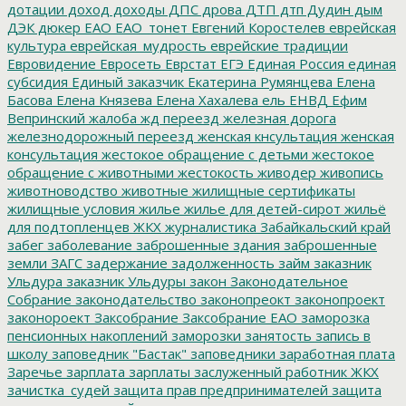
дотации
доход
доходы
ДПС
дрова
ДТП
дтп
Дудин
дым
ДЭК
дюкер
ЕАО
ЕАО_тонет
Евгений Коростелев
еврейская
культура
еврейская_мудрость
еврейские традиции
Евровидение
Евросеть
Еврстат
ЕГЭ
Единая Россия
единая
субсидия
Единый заказчик
Екатерина Румянцева
Елена
Басова
Елена Князева
Елена Хахалева
ель
ЕНВД
Ефим
Вепринский
жалоба
жд переезд
железная дорога
железнодорожный переезд
женская кнсультация
женская
консультация
жестокое обращение с детьми
жестокое
обращение с животными
жестокость
живодер
живопись
животноводство
животные
жилищные сертификаты
жилищные условия
жилье
жилье для детей-сирот
жильё
для подтопленцев
ЖКХ
журналистика
Забайкальский край
забег
заболевание
заброшенные здания
заброшенные
земли
ЗАГС
задержание
задолженность
займ
заказник
Ульдура
заказник Ульдуры
закон
Законодательное
Собрание
законодательство
законопреокт
законопроект
законороект
Заксобрание
Заксобрание ЕАО
заморозка
пенсионных накоплений
заморозки
занятость
запись в
школу
заповедник "Бастак"
заповедники
заработная плата
Заречье
зарплата
зарплаты
заслуженный работник ЖКХ
зачистка_судей
защита прав предпринимателей
защита