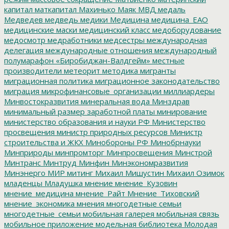
капитал
маткапитал
Махинько
Маяк
МВД
медаль
Медведев
медведь
медики
Медицина
медицина_ЕАО
медицинские маски
медицинский класс
медоборудование
медосмотр
медработники
медсестры
международная
делегация
международные отношения
международный
полумарафон «Биробиджан-Валдгейм»
местные
производители
метеорит
методика
мигранты
миграционная политика
миграционное законодательство
миграция
микрофинансовые_организации
миллиардеры
Минвостокразвития
минеральная вода
Минздрав
минимальный размер заработной платы
минирование
министерство образования и науки РФ
Министерство
просвещения
министр природных ресурсов
Министр
строительства и ЖКХ
Минобороны РФ
Минобрнауки
Минприроды
минпромторг
Минпросвещения
Минстрой
Минтранс
Минтруд
Минфин
Минэкономразвития
Минэнерго
МИР
митинг
Михаил Мишустин
Михаил Озимок
младенцы
Младушка
мнение
мнение_Кузовин
мнение_медицина
мнение_Райт
Мнение_Тиховский
мнение_экономика
мнения
многодетные семьи
многодетные_семьи
мобильная галерея
мобильная связь
мобильное приложение
модельная библиотека
Молодая