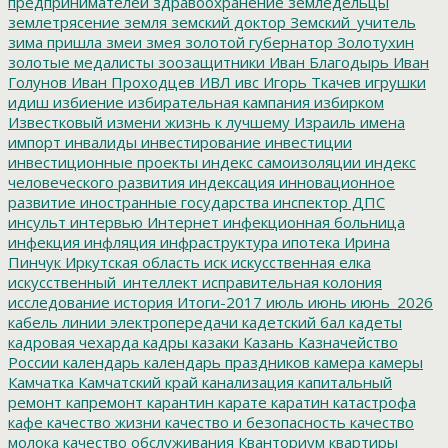
предпринимателей
здравоохранение
земледельцы
землетрясение
земля
земский доктор
Земский_учитель
зима пришла
змеи
змея
золотой губернатор
Золотухин
золотые медалисты
зоозащитники
Иван Благодырь
Иван
Голунов
Иван Проходцев
ИВЛ
ивс
Игорь Ткачев
игрушки
идиш
избиение
избирательная кампания
избирком
Известковый
измени жизнь к лучшему
Израиль
имена
импорт
инвалиды
инвестирование
инвестиции
инвестиционные проекты
индекс самоизоляции
индекс
человеческого развития
индексация
инновационное
развитие
иностранные государства
инспектор ДПС
инсульт
интервью
Интернет
инфекционная больница
инфекция
инфляция
инфраструктура
ипотека
Ирина
Пинчук
Иркутская область
иск
искусственная елка
искусственный_интеллект
исправительная колония
исследование
история
Итоги-2017
июль
июнь
июнь_2026
кабель линии электропередачи
кадетский бал
кадеты
кадровая чехарда
кадры
казаки
Казань
Казначейство
России
календарь
календарь праздников
камера
камеры
Камчатка
Камчатский край
канализация
капитальный
ремонт
капремонт
карантин
карате
каратин
катастрофа
кафе
качество жизни
качество и безопасность
качество
молока
качество обслуживания
Кванториум
квартиры