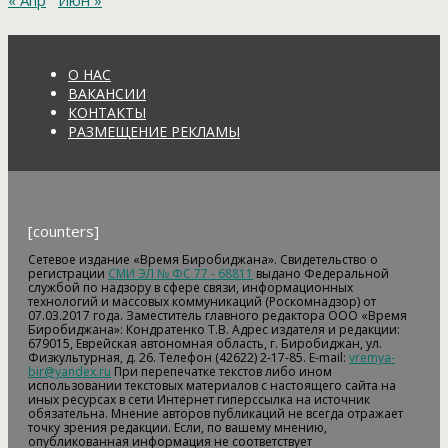
« Апр
Июн »
О НАС
ВАКАНСИИ
КОНТАКТЫ
РАЗМЕЩЕНИЕ РЕКЛАМЫ
[counters]
Сетевое издание «Время Биробиджана». Свидетельство о
регистрации
СМИ ЭЛ № ФС 77 - 68811
выдано Федеральной
службой по надзору в сфере связи, информационных
технологий и массовых коммуникаций (Роскомнадзор) от
07.03.2017 года. Заместитель главного редактора ООО «Время
Биробиджана»: Кондратенко Т.В. Адрес издателя и редакции:
679015, Еврейская автономная область, г. Биробиджан, ул.
Физкультурная, д. 26. Телефон (42622) 2-17-85. E-mail:
vremya-
bir@yandex.ru
При перепечатке текстов либо ином
использовании текстовых материалов с настоящего сайта на
иных ресурсах в сети Интернет гиперссылка на источник
обязательна. Мнение авторов публикаций не всегда отражает
точку зрения редакции. Если, по вашему мнению,
опубликованная информация не соответствует