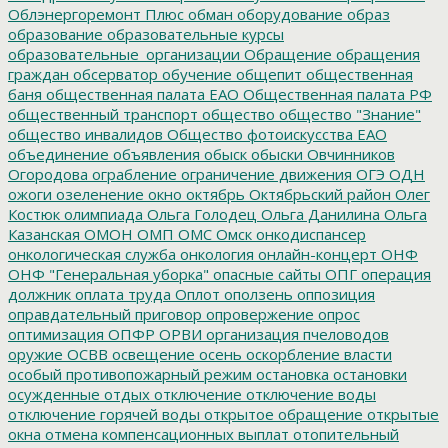
Облэнергоремонт Плюс
обман
оборудование
образ
образование
образовательные курсы
образовательные_организации
Обращение
обращения
граждан
обсерватор
обучение
общепит
общественная
баня
общественная палата ЕАО
Общественная палата РФ
общественный транспорт
общество
общество "Знание"
общество инвалидов
Общество фотоискусства ЕАО
объединение
объявления
обыск
обыски
Овчинников
Огородова
ограбление
ограничение движения
ОГЭ
ОДН
ожоги
озеленение
окно
октябрь
Октябрьский район
Олег
Костюк
олимпиада
Ольга Голодец
Ольга Данилина
Ольга
Казанская
ОМОН
ОМП
ОМС
Омск
онкодиспансер
онкологическая служба
онкология
онлайн-концерт
ОНФ
ОНФ "Генеральная уборка"
опасные сайты
ОПГ
операция
должник
оплата труда
Оплот
оползень
оппозиция
оправдательный приговор
опровержение
опрос
оптимизация
ОПФР
ОРВИ
организация пчеловодов
оружие
ОСВВ
освещение
осень
оскорбление власти
особый противопожарный режим
остановка
остановки
осужденные
отдых
отключение
отключение воды
отключение горячей воды
открытое обращение
открытые
окна
отмена компенсационных выплат
отопительный