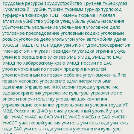
трудовые ресурсы
трудоустройство
Трутнев
туберкулез
Тукалевский
Турбин
туризм
туризмм
турнир
турпоход
турфирма
тхэквондо
ТЭЦ
Тюмень
тюрьма
Тяжелая
атлетика
убийство
уборка улиц
убыль
убыль населения
убыточность
увольнение
увольнения
уголовное дело
уголовное преследование
уголовный кодекс
уголовный
розыск
уголоное дело
уголь
угон
угон автомобиля
удача
УЖАСЫ НАШЕГО ГОРОДКА
узи
УК
УК "ДомСтроСервис"
УК
"Монарх"
УК РФ
указ Президента
укладка
Украина
укусы
уличное освещение
Улюкаев
УМВ
УМВД
УМВД по ЕАО
УМВД по Хабаровскому краю
УМВД России по ЕАО
уполномоченный по правам предпринимателей
уполномоченный по правам ребенка
уполномоченный по
правам человека
управление административными
зданиями
Управление ЖКХ мэрии города
управление
здравоохранения
управление культуры
управление по
опеке и попечительству
управляющая компания
управляющие компании
уровень жизни
условия труда
УТ
МВД России по ДФО
утечка
утраченный урожай
утро с
"@"
УФАС
УФАС по ЕАО
УФНС
УФСБ
УФСБ по ЕАО
УФСИН
УФССП
участковый
учения
учитель
учитель года
учитель
года ЕАО
учитель_года
учителя
учреждения культуры