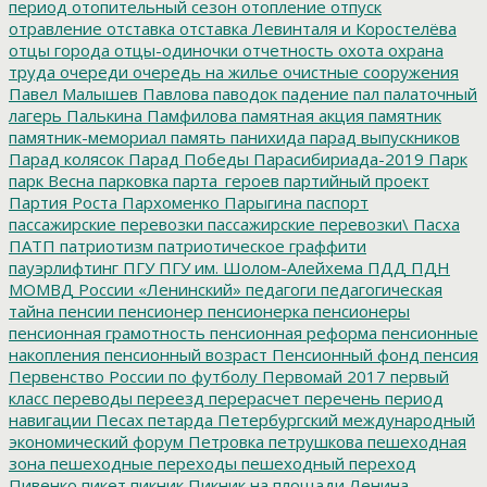
период
отопительный сезон
отопление
отпуск
отравление
отставка
отставка Левинталя и Коростелёва
отцы города
отцы-одиночки
отчетность
охота
охрана
труда
очереди
очередь на жилье
очистные сооружения
Павел Малышев
Павлова
паводок
падение
пал
палаточный
лагерь
Палькина
Памфилова
памятная акция
памятник
памятник-мемориал
память
панихида
парад выпускников
Парад колясок
Парад Победы
Парасибириада-2019
Парк
парк Весна
парковка
парта_героев
партийный проект
Партия Роста
Пархоменко
Парыгина
паспорт
пассажирские перевозки
пассажирские перевозки\
Пасха
ПАТП
патриотизм
патриотическое граффити
пауэрлифтинг
ПГУ
ПГУ им. Шолом-Алейхема
ПДД
ПДН
МОМВД России «Ленинский»
педагоги
педагогическая
тайна
пенсии
пенсионер
пенсионерка
пенсионеры
пенсионная грамотность
пенсионная реформа
пенсионные
накопления
пенсионный возраст
Пенсионный фонд
пенсия
Первенство России по футболу
Первомай 2017
первый
класс
переводы
переезд
перерасчет
перечень
период
навигации
Песах
петарда
Петербургский международный
экономический форум
Петровка
петрушкова
пешеходная
зона
пешеходные переходы
пешеходный переход
Пивенко
пикет
пикник
Пикник на площади Ленина