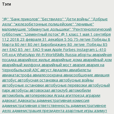
Тэги
"@"
"Банк приколов"
"Бествидео"
"Дети войны"
"Добрые
дела"
"железобетонные полицейские"
"ленивые"
малоимущие
"обманутые дольщики"
"Рентгенологический
субботник"
"Цементный поток"
@
1 класс
1 мая
1 сентября
112
2018
23 февраля
31 декабря
5
5G
75-летие Победы
8
Марта
80 лет
80 лет Биробиджану
80_летие_Победы
85
лет ЕАО
85_лет_ЕАО
9 мая
Apple
Forbes
Instagram
L-410
QR-код
WhatsApp
Wi-Fi
WorldSkills Russia
аборты
аварийная
посадка
аварийное жилье
аварийные дома
аварийный дом
аварийный жилфонд
аварийный мост
авария
авария на
Чернобыльской АЭС
август
Авдалян
авиабилеты
авиакатастрофа
авиалесоохрана
авиасообщение
авиация
автобус
автобусная остановка
автобусные войны
автобусные остановки
автобусные перевозки
автобусный
парк
автобусы
автовокзал
автоклуб
автомобили
автомобиль
автоперевозки
Агада
агитпоезд
аграрии
адвокат
Адвокаты
административная комиссия
административная ответственность
административное
дело
администрация президента
азартные игры
азимут