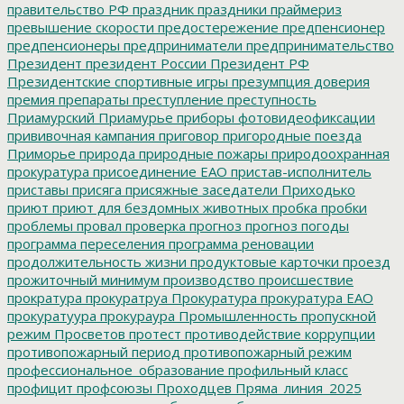
правительство РФ
праздник
праздники
праймериз
превышение скорости
предостережение
предпенсионер
предпенсионеры
предприниматели
предпринимательство
Президент
президент России
Президент РФ
Президентские спортивные игры
презумпция доверия
премия
препараты
преступление
преступность
Приамурский
Приамурье
приборы фотовидеофиксации
прививочная кампания
приговор
пригородные поезда
Приморье
природа
природные пожары
природоохранная
прокуратура
присоединение ЕАО
пристав-исполнитель
приставы
присяга
присяжные заседатели
Приходько
приют
приют для бездомных животных
пробка
пробки
проблемы
провал
проверка
прогноз
прогноз погоды
программа переселения
программа реновации
продолжительность жизни
продуктовые карточки
проезд
прожиточный минимум
производство
происшествие
прократура
прокуратруа
Прокуратура
прокуратура ЕАО
прокуратуура
прокураура
Промышленность
пропускной
режим
Просветов
протест
противодействие коррупции
противопожарный период
противопожарный режим
профессиональное_образование
профильный класс
профицит
профсоюзы
Проходцев
Пряма_линия_2025