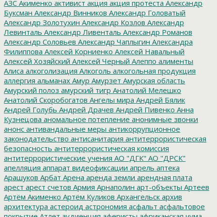
АЗС
Акименко
активист
акция
акция протеста
Александр
Буксман
Александр Винников
Александр Головатый
Александр Золотухин
Александр Козлов
Александр
Левинталь
Александр Ливенталь
Александр Романов
Александр Соловьев
Александр Чаплыгин
Александра
Филиппова
Алексей Корниенко
Алексей Навальный
Алексей Хозяйский
Алексей Черный
Алеппо
алименты
Алиса
алкоголизация
Алкоголь
алкогольная продукция
аллергия
альманах
Амур
Амурзет
Амурская область
Амурский полоз
амурский тигр
Анатолий Мелешко
Анатолий Скоробогатов
Ангелы мира
Андрей Бялик
Андрей Голубь
Андрей Драчев
Андрей Пивенко
Анна
Кузнецова
аномальное потепление
анонимные звонки
анонс
антивандальные меры
антикоррупционное
законодательство
антисанитария
антитеррористическая
безопасность
антитеррористическая комиссия
антитеррористические учения
АО "ДГК"
АО "ДРСК"
апелляция
аппарат видеофиксации
апрель
аптека
Арашуков
Арбат
Арена
аренда земли
арендная плата
арест
арест счетов
Армия
Арнаполин
арт-объекты
Артеев
Артём Акименко
Артём Куликов
Архангельск
архив
архитектура
астероид
астрономия
асфальт
асфальтовое
покрытие
Атлет
аудиенция
аферисты
африканская чума