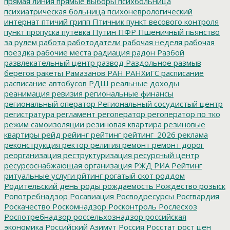
прямая линия
прямые выборы
психбольница
психиатрическая больница
психоневрологический
интернат
птичий грипп
Птичник
пункт весового контроля
пункт пропуска
путевка
Путин
ПФР
Пшеничный
пьянство
за рулем
работа
работодатели
рабочая неделя
рабочая
поездка
рабочие места
радиация
радон
Разбой
развлекательный центр
развод
Раздольное
размыв
берегов
ракеты
Рамазанов
РАН
РАНХиГС
расписание
расписание автобусов
РДШ
реальные доходы
реанимация
ревизия
региональные финансы
региональный оператор
Региональный сосудистый центр
регистратура
регламент
регоператор
регоператор по тко
режим самоизоляции
резиновая квартира
резиновые
квартиры
рейд
рейинг
рейтинг
рейтинг_2026
реклама
реконструкция
ректор
религия
ремонт
ремонт дорог
реорганизация
реструктуризация
ресурсный центр
ресурсоснабжающая организация
РЖД
РИА Рейтинг
ритуальные услуги
рйтинг
рогатый скот
роддом
Родительский день
роды
рождаемость
Рождество
розыск
Ропотребнадзор
Росавиация
Росводресурсы
Росгвардия
Роскачество
Роскомнадзор
Росконтроль
Рослесхоз
Роспотребнадзор
россельхознадзор
российская
экономика
Российский Азимут
Россия
Росстат
рост цен