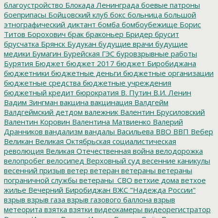
благоустройство
Блокада Ленинграда
боевые патроны
боеприпасы
Бойцовский клуб
бокс
больница
большой
этнографический диктант
бомба
бомбоубежище
Борис
Титов
Борохович
брак
браконьер
Бридер
брусит
брусчатка
Брянск
Будукан
будущие врачи
будущие
медики
Бумагин
Бурейская ГЭС
буровзрывные работы
Бурятия
Бюджет
бюджет 2017
бюджет Биробиджана
бюджетники
бюджетные деньги
бюджетные организации
бюджетные средства
бюджетные учреждения
бюджетный кредит
бюрократия
В. Путин
В.И. Ленин
Вадим Зингман
вакцина
вакцинация
Валдгейм
Валдгеймский детдом
валежник
Валентин Брусиловский
Валентин Коровин
Валентина Матвиенко
Валерий
Дранников
вандализм
вандалы
Васильева
ВВО
ВВП
Вебер
Великан
Великая Октябрьская социалистическая
революция
Великая Отечественная война
велодорожка
велопробег
велосипед
Верховный суд
весенние каникулы
весенний призыв
ветер
ветеран
ветераны
ветераны
пограничной службы
ветераны_СВО
ветхие дома
ветхое
жилье
Вечерний Биробиджан
ВЖС "Надежда России"
взрыв
взрыв газа
взрыв газового баллона
взрыв
метеорита
взятка
взятки
видеокамеры
видеорегистратор