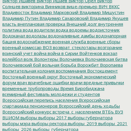
Виктор Ишавев
Виктор Ишаев
Виктор Орёл
Виктор
Солнцев
викторина
Винников
вице-премьер
ВИЧ
ВККС
Владивосток
Владимир Марковский
Владимир Мишустин
Владимир Путин
Владимир Сахаровский
Владимир Якушев
власть
внеплановая проверка
Внешний долг
внутренняя
политика
вода
водители
водка
водоемы
водоисточник
Водоканал
водолазы
водоналивные дамбы
водонапорная
башня
водоснабжение
военная служба
военные сборы
военный комиссар
ВОЗ
возврат_стеклотары
возгорание
воинский учет
война
война в Сирии
Войтенков
вокзал
волейбол
волк
Волонтеры
Волочаевка
Волочаевская битва
Волочаевский бой
вольная борьба
Ворожбит
Воропаева
воспитательная колония
воспоминания
Востокцемент
Восточный военный округ
Восточный экономический
форум
врач
врачебные ошибки
врачи
вредные привычки
временные трубопроводы
Время Биробиджана
всемирный фестиваль молодежи и студентов
Всероссийская перепись населения
Всероссийская
спартакиада пенсионеров
Всероссийский день ходьбы
Всероссийский конкурс
встреча_с_населением
ВТБъ
ВУЗ
ВЦИОМ
выборы
выборы 2017
выборы губернатора
выборы мэра
выборы ректора
выборы_2019
выборы_2021
выборы_2026
выборы_губернатора