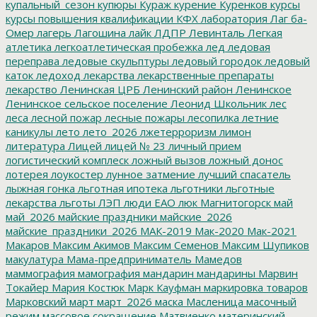
купальный_сезон
купюры
Кураж
курение
Куренков
курсы
курсы повышения квалификации
КФХ
лаборатория
Лаг ба-
Омер
лагерь
Лагошина
лайк
ЛДПР
Левинталь
Легкая
атлетика
легкоатлетическая пробежка
лед
ледовая
переправа
ледовые скульптуры
ледовый городок
ледовый
каток
ледоход
лекарства
лекарственные препараты
лекарство
Ленинская ЦРБ
Ленинский район
Ленинское
Ленинское сельское поселение
Леонид Школьник
лес
леса
лесной пожар
лесные пожары
лесопилка
летние
каникулы
лето
лето_2026
лжетерроризм
лимон
литература
Лицей
лицей № 23
личный прием
логистический комплеск
ложный вызов
ложный донос
лотерея
лоукостер
лунное затмение
лучший спасатель
лыжная гонка
льготная ипотека
льготники
льготные
лекарства
льготы
ЛЭП
люди ЕАО
люк
Магнитогорск
май
май_2026
майские праздники
майские_2026
майские_праздники_2026
МАК-2019
Мак-2020
Мак-2021
Макаров
Максим Акимов
Максим Семенов
Максим Шупиков
макулатура
Мама-предприниматель
Мамедов
маммография
мамография
мандарин
мандарины
Марвин
Токайер
Мария Костюк
Марк Кауфман
маркировка товаров
Марковский
март
март_2026
маска
Масленица
масочный
режим
массовое сокращение
Матвиенко
материнский