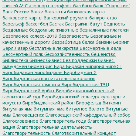
свиней
АЧС
аэропорт
аэрофлот
бал
банк
банк "Открытие"
Банк России
банки
банкноты
банковская карта
банковские_карты
банковский роуминг
банкротство
барельеф
баскетбол
Бастак
Бастрыкин
батут
Бедность
бездомные
бездомные животные
безналичные платежи
Безопасное колесо-2019
безопасность
Безопасные и
качественные дороги
безработица
белка
бензин
Беринг
Берл Лазар
бесплатные лекарства
Бессмертные дела
Бессмертный полк
бесхозяйственность
бешенство
библиотека
бизнес
бизнес без поддержки
бизнес-
омбудсмен
биометрия
Бира
Биракан
Бирария
БирЗСТ
Биробидажан
Биробиджан
Биробиджан-2
Биробиджанская воспитательная колония
Биробиджанская таможня
Биробиджанская ТЭЦ
Биробиджанский Арбат
Биробиджанский военный
гарнизонный суд
Биробиджанский колледж культуры и
искусств
Биробиджанский район
Бирофельд
биткоин
битумная яма
битумная_яма
битумное болото
битумные
ямы
Благовещенск
Благовещенский кафедральный собор
Благословенное
благотворитель года
благотворительная
акция
благотворительная деятельность
благотворительность
благотворительный концерт