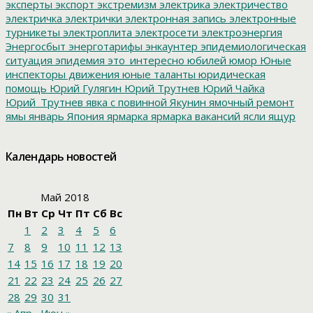
эксперты
экспорт
экстремизм
электрика
электричество
электричка
электрички
электронная запись
электронные
турникеты
электроплита
электросети
электроэнергия
Энергосбыт
энерготарифы
энкаунтер
эпидемиологическая
ситуация
эпидемия
это_интересно
юбилей
юмор
Юные
инспекторы движения
юные таланты
юридическая
помощь
Юрий Гулягин
Юрий Трутнев
Юрий Чайка
Юрий_Трутнев
явка с повинной
Якунин
ямочный ремонт
ямы
январь
Япония
ярмарка
ярмарка вакансий
ясли
ящур
Календарь новостей
Май 2018
Пн
Вт
Ср
Чт
Пт
Сб
Вс
1
2
3
4
5
6
7
8
9
10
11
12
13
14
15
16
17
18
19
20
21
22
23
24
25
26
27
28
29
30
31