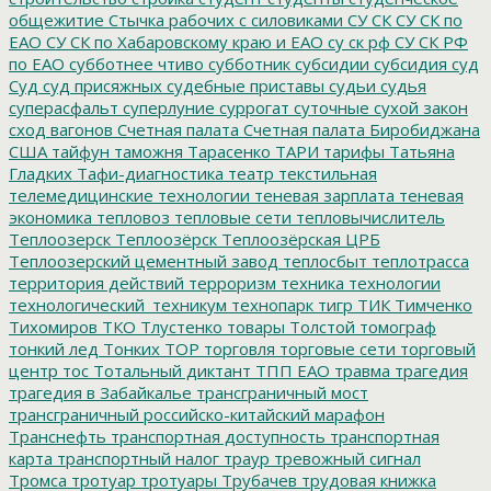
общежитие
Стычка рабочих с силовиками
СУ СК
СУ СК по
ЕАО
СУ СК по Хабаровскому краю и ЕАО
су ск рф
СУ СК РФ
по ЕАО
субботнее чтиво
субботник
субсидии
субсидия
суд
Суд
суд присяжных
судебные приставы
судьи
судья
суперасфальт
суперлуние
суррогат
суточные
сухой закон
сход вагонов
Счетная палата
Счетная палата Биробиджана
США
тайфун
таможня
Тарасенко
ТАРИ
тарифы
Татьяна
Гладких
Тафи-диагностика
театр
текстильная
телемедицинские технологии
теневая зарплата
теневая
экономика
тепловоз
тепловые сети
тепловычислитель
Теплоозерск
Теплоозёрск
Теплоозёрская ЦРБ
Теплоозерский цементный завод
теплосбыт
теплотрасса
территория действий
терроризм
техника
технологии
технологический_техникум
технопарк
тигр
ТИК
Тимченко
Тихомиров
ТКО
Тлустенко
товары
Толстой
томограф
тонкий лед
Тонких
ТОР
торговля
торговые сети
торговый
центр
тос
Тотальный диктант
ТПП ЕАО
травма
трагедия
трагедия в Забайкалье
трансграничный мост
трансграничный российско-китайский марафон
Транснефть
транспортная доступность
транспортная
карта
транспортный налог
траур
тревожный сигнал
Тромса
тротуар
тротуары
Трубачев
трудовая книжка