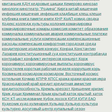
квитанция
КДН
кедровые шишки
Кемерово
кинозал
кинологи
кинотеатр "Родина"
Кирга
китай
кишечная
инфекция
кишечная_инфекция
кладбище
клещ
клещи
клубника
книга памяти
книги
КНР
КоАП
ковид-сводка
Кодекс
колледж культуры
колония
командировка
командировочные
комары
комиссия
комитет образования
коммуналка
коммунальная авария
коммунальные платежи
коммунальные услуги
компенсации
компенсационные
расходы
компенсация
комфортная городская среда
кондитерские изделия
конкурс
Конрад
Константин
Лазарев
конституционный суд
конституция
контрабанда
контрафакт
конфликт интересов
концерт
Корж
коронавирус
коронавирусные выплаты
коронаврус
Коростелев
короткая рабочая неделя
коррупция
корь
Косвинцев
космодром
космодром_Восточный
космос
котельная
Кочмар
КПРФ
КПСС
кража
кражи
красная икра
Краснодарский край
кредит
кредитная амнистия
кредитоспособность
Кремль
креозот
Крещение
кризис
Крик души
Криминал
Крым
крытый каток
крытый_каток
КСН
КТ-исследование
Кубок лосося
КУГИ
КУГИ ЕАО
Кудесник
кудо
кулинария
Кульдкр
Кульдур
культура
культурно досуговый центр
купальный сезон