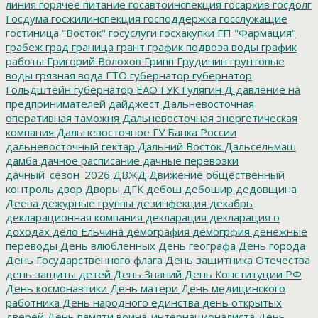
линия
горячее питание
госавтоинспекция
госархив
госдолг
Госдума
госжилинспекция
господдержка
госслужащие
гостиница "Восток"
госуслуги
госхакупки
ГП "Фармация"
грабеж
град
граница
грант
график подвоза воды
график
работы
Григорий Волохов
Грипп
Грудинин
грунтовые
воды
грязная вода
ГТО
губернатор
губернатор
Гольдштейн
губернатор ЕАО
ГУК
Гулягин
Д
давление на
предпринимателей
дайджест
Дальневосточная
оперативная таможня
Дальневосточная энергетическая
компания
Дальневосточное ГУ Банка России
дальневосточный гектар
Дальний Восток
Дальсельмаш
дамба
дачное расписание
дачные перевозки
дачный_сезон_2026
ДВЖД
Движение общественный
контроль
двор
Дворы
ДГК
дебош
дебошир
дедовщина
Деева
дежурные группы
дезинфекция
декабрь
декларационная компания
декларация
декларация о
доходах
дело Ельчина
демография
демогрфия
денежные
переводы
День влюбленных
День географа
День города
День Государственного флага
День защитника Отечества
день защиты детей
День Знаний
День Конституции РФ
День космонавтики
День матери
День медицинского
работника
День народного единства
день открытых
дверей
День памяти воина-интернационалиста
День