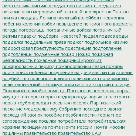
пиротехника
письмо в редакцию
письмо_в_редакцию
питание
план мероприятий
платный перекресток
Платон
плитка
площадь Ленина
пляжный волейбол
пневмония
побег из колонии
побои
повышение пенсионного возраста
погода
погорельцы
пограничные войска
пограничный
режим
подарки
подборка_новостей
подвал
подвоз воды
подделка
поддельные права
поджог
подпольное казино
подростковая преступность
подстанция
подтопление
подтопленцы
подъемные
пожар
Пожар
пожарная
безопасность
пожарные
пожарный кроссфит
пожароопасный период
пожароопасный сезон
пожары
поиск
поиск ребенка
покушение на дачу взятки
покушение
на убийство
полезное
полигон
поликлиника
полиомиелит
политехнический техникум
политические партии
полиция
Половинко
помойки
помощь
Понтонная переправа
порча
имущества
порыв
порыв водопровода
порыв теплотрассы
порыв трубопровода
посевная
поселок Партизанский
послание Федеральному Собранию
последние звонки
последний звонок
пособие
пособия
постинтернатное
сопровождение
посылка
потребители
потребительская
корзина
похищение
почта
Почта России
Почта_России
пошлины
правительство
правительство ЕАО