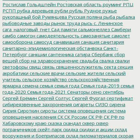
Ростислав Гольдштейн
Ростовская область
роуминг
РПЦ
РСПП
рубка деревьев
рубли
рубль
Рудное
ружье
рукопашный бой
Румянцева
Русская поляна
рыба
рыбалка
рыбоводные заводы
рынок труда
рысь
с. Ленинское
сага_налоговый_гнет
Сад памяти
сальмонеллез
Самбери
самбо
самогон
самодеятельность
самозанятые
самолет
самооборона
самосуд
санавиация
санация
санитария
санитарно-эпидемиологическая обстанвока
Санкт-
Петербург
санкции
сантехника
сатира
Сбербанк
сбор
вещей
сбор на здравоохранение
свадьба
свалка
свалки
светофоры
свищ
связь
священнослужитель
секта
секция
акробатики
сельские врачи
сельские жители
сельский
учитель
сельское хозяйство
сельскохозяйственная
ярмарка
семена
семья
семья года
Семья года-2019
семья
года-2020
Семья года-2021
Сенаторы
сено
сентябрь
Сергей Ерёмин
Сергей Солтус
Сергей Фургал
сертификат
сибиреязвенные захоронения
сигареты
СИЗО
сирена
Сирия
Сироткин
сироты
система оповещения
система
оповещения населения
СК
СК России
СК РФ
СК РФ по
Хабаровскому краю
сказка
скандал
сквер
сквер
пограничников
скейт-парк
скидка
скидки и акции
склад
вооружения и боеприпасов
склад пиломатериалов
скорая