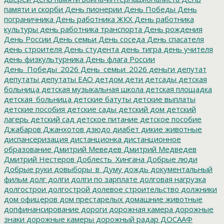
памяти и скорби
День пионерии
День Победы
День
пограничника
День работника ЖКХ
День работника
культуры
день работника транспорта
День рождения
День России
День семьи
День соседа
День спасателя
день строителя
День студента
день тигра
день учителя
день физкультурника
День флага России
День_Победы_2026
День_семьи_2026
деньги
депутат
депутаты
депутаты ЕАО
детдом
дети
детсады
детская
больница
детская музыкальная школа
детская площадка
детская_больница
детские батуты
детские выплаты
детские пособия
детские сады
детский дом
детский
лагерь
детский сад
детское питание
детское пособие
Джабаров
Джанхотов
дзюдо
диабет
дикие животные
диспансеризация
дистанционка
дистанционное
образование
Дмитрий Меведев
Дмитрий Медведев
Дмитрий Нестеров
Доблесть_Хингана
Добрые люди
Добрые руки
довыборы_в_Думу
дождь
документальный
фильм
долг
долги
долги по зарплате
долговая нагрузка
долгострои
долгострой
долевое строительство
должники
дом офицеров
дом престарелых
домашние животные
допфинансирование
дороги
дорожная камера
дорожные
знаки
дорожные камеры
дорожный радар
ДОСААФ