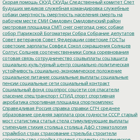
Скорая помощь
СКУД
СКУДы
Следственный комитет
Слет
будущих медиков
служебная командировка
служебные
собаки
смертность
смертность населения
смерть на
рабочем месте
СМИ
Смидович
Смидовичский район
смотровая площадка
СМП
снег
снегопад
снюс
собаки
собор Парижской Богоматери
Собра
Собрание депутатов
Совет ветеранов
Совет Федерации
советские ГОСТы
советские зарплаты
Совфед
Сокол
сокращения
Солнцев
Солтус
Солцнев
соотечественники
Сопка
соревнования
сотовая связь
сотрудничество
соцвыплаты
соцзащита
социально-культурный центр
социально-политическая
устойчивость
социально-экономическое положение
социальное питание
социальные выплаты
социальные
пенсии
социальные сети
социальный контракт
Социальный фонд
соцопрос
соцсети
соя
спасатели
спасение
спецтранспорт
СПИД
спорт
спортивная
акробатика
спортивная площадка
спорткомплекс
Справедливая Россия
справка
справки
СПЧ
среднее
образование
средняя зарплата
срок годности
СССР
старый
мост
статистика
статья
стела
стимулирующие выплаты
стипендия
стихия
столица
столица ДфО
стоматология
страйкбол
страх
страхование
стрельба
строители
строительство
стройка
студент
студенты
студенческое