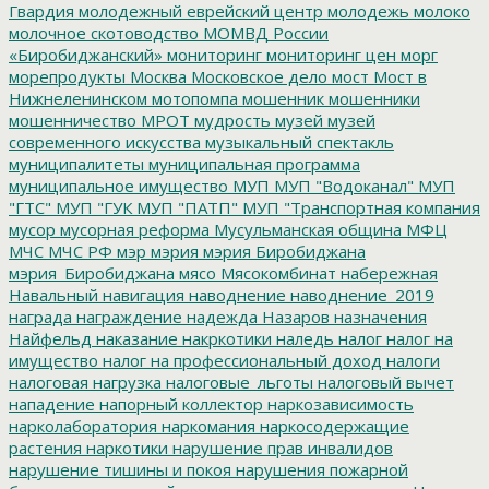
Гвардия
молодежный еврейский центр
молодежь
молоко
молочное скотоводство
МОМВД России
«Биробиджанский»
мониторинг
мониторинг цен
морг
морепродукты
Москва
Московское дело
мост
Мост в
Нижнеленинском
мотопомпа
мошенник
мошенники
мошенничество
МРОТ
мудрость
музей
музей
современного искусства
музыкальный спектакль
муниципалитеты
муниципальная программа
муниципальное имущество
МУП
МУП "Водоканал"
МУП
"ГТС"
МУП "ГУК
МУП "ПАТП"
МУП "Транспортная компания
мусор
мусорная реформа
Мусульманская община
МФЦ
МЧС
МЧС РФ
мэр
мэрия
мэрия Биробиджана
мэрия_Биробиджана
мясо
Мясокомбинат
набережная
Навальный
навигация
наводнение
наводнение_2019
награда
награждение
надежда
Назаров
назначения
Найфельд
наказание
накркотики
наледь
налог
налог на
имущество
налог на профессиональный доход
налоги
налоговая нагрузка
налоговые_льготы
налоговый вычет
нападение
напорный коллектор
наркозависимость
нарколаборатория
наркомания
наркосодержащие
растения
наркотики
нарушение прав инвалидов
нарушение тишины и покоя
нарушения пожарной