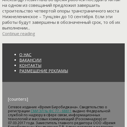
на одном из совещаний предложил завершить
строительство четвертой опоры трансграничного моста
Нижнеленинское – Тунцзян до 10 сентября. Если эти
работы будут завершены в обозначенный срок, то об их
выполнении...
Continue reading
О НАС
ВАКАНСИИ
КОНТАКТЫ
РАЗМЕЩЕНИЕ РЕКЛАМЫ
[counters]
Сетевое издание «Время Биробиджана». Свидетельство о
регистрации
СМИ ЭЛ № ФС 77 - 68811
выдано Федеральной
службой по надзору в сфере связи, информационных
технологий и массовых коммуникаций (Роскомнадзор) от
07.03.2017 года. Заместитель главного редактора ООО «Время
Биробиджана»: Кондратенко Т.В. Адрес издателя и редакции: