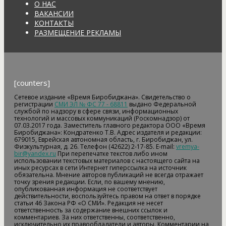
О НАС
ВАКАНСИИ
КОНТАКТЫ
РАЗМЕЩЕНИЕ РЕКЛАМЫ
[counters]
Сетевое издание «Время Биробиджана». Свидетельство о
регистрации
СМИ ЭЛ № ФС 77 - 68811
выдано Федеральной
службой по надзору в сфере связи, информационных
технологий и массовых коммуникаций (Роскомнадзор) от
07.03.2017 года. Заместитель главного редактора ООО «Время
Биробиджана»: Кондратенко Т.В. Адрес издателя и редакции:
679015, Еврейская автономная область, г. Биробиджан, ул.
Физкультурная, д. 26. Телефон (42622) 2-17-85. E-mail:
vremya-
bir@yandex.ru
При перепечатке текстов либо ином
использовании текстовых материалов с настоящего сайта на
иных ресурсах в сети Интернет гиперссылка на источник
обязательна. Мнение авторов публикаций не всегда отражает
точку зрения редакции. Если, по вашему мнению,
опубликованная информация не соответствует
действительности, воспользуйтесь правом на ответ в порядке
статьи 46 Закона РФ «О СМИ». Редакция не несет
ответственность за содержание внешних ссылок и
комментариев. За них ответственны, соответственно,
исключительно их правообладатели и авторы. Комментарии на