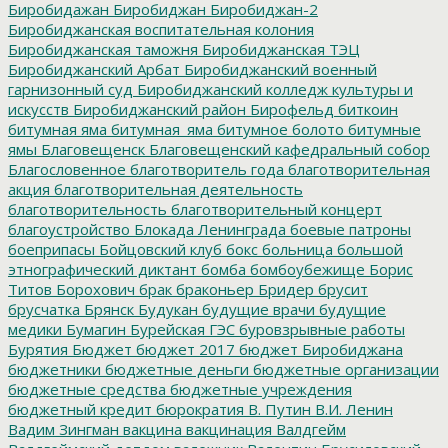
Биробидажан
Биробиджан
Биробиджан-2
Биробиджанская воспитательная колония
Биробиджанская таможня
Биробиджанская ТЭЦ
Биробиджанский Арбат
Биробиджанский военный
гарнизонный суд
Биробиджанский колледж культуры и
искусств
Биробиджанский район
Бирофельд
биткоин
битумная яма
битумная_яма
битумное болото
битумные
ямы
Благовещенск
Благовещенский кафедральный собор
Благословенное
благотворитель года
благотворительная
акция
благотворительная деятельность
благотворительность
благотворительный концерт
благоустройство
Блокада Ленинграда
боевые патроны
боеприпасы
Бойцовский клуб
бокс
больница
большой
этнографический диктант
бомба
бомбоубежище
Борис
Титов
Борохович
брак
браконьер
Бридер
брусит
брусчатка
Брянск
Будукан
будущие врачи
будущие
медики
Бумагин
Бурейская ГЭС
буровзрывные работы
Бурятия
Бюджет
бюджет 2017
бюджет Биробиджана
бюджетники
бюджетные деньги
бюджетные организации
бюджетные средства
бюджетные учреждения
бюджетный кредит
бюрократия
В. Путин
В.И. Ленин
Вадим Зингман
вакцина
вакцинация
Валдгейм