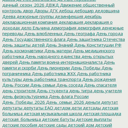
дачный_сезон_2026
ДВЖД
Движение общественный
контроль
двор
Дворы
ДГК
дебош
дебошир
дедовщина
Деева
дежурные группы
дезинфекция
декабрь
декларационная компания
декларация
декларация о
доходах
дело Ельчина
демография
демогрфия
денежные
переводы
День влюбленных
День географа
День города
День Государственного флага
День защитника Отечества
день защиты детей
День Знаний
День Конституции РФ
День космонавтики
День матери
День медицинского
работника
День народного единства
день открытых
дверей
День памяти воина-интернационалиста
День
памяти и скорби
День пионерии
День Победы
День
пограничника
День работника ЖКХ
День работника
культуры
день работника транспорта
День рождения
День России
День семьи
День соседа
День спасателя
день строителя
День студента
день тигра
день учителя
день физкультурника
День флага России
День_Победы_2026
День_семьи_2026
деньги
депутат
депутаты
депутаты ЕАО
детдом
дети
детсады
детская
больница
детская музыкальная школа
детская площадка
детская_больница
детские батуты
детские выплаты
детские пособия
детские сады
детский дом
детский