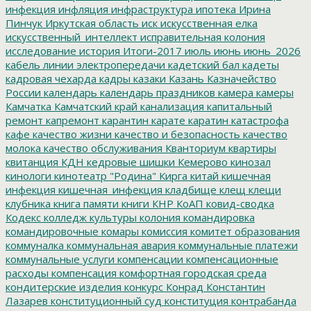
инфекция
инфляция
инфраструктура
ипотека
Ирина
Пинчук
Иркутская область
иск
искусственная елка
искусственный_интеллект
исправительная колония
исследование
история
Итоги-2017
июль
июнь
июнь_2026
кабель линии электропередачи
кадетский бал
кадеты
кадровая чехарда
кадры
казаки
Казань
Казначейство
России
календарь
календарь праздников
камера
камеры
Камчатка
Камчатский край
канализация
капитальный
ремонт
капремонт
карантин
карате
каратин
катастрофа
кафе
качество жизни
качество и безопасность
качество
молока
качество обслуживания
Кванториум
квартиры
квитанция
КДН
кедровые шишки
Кемерово
кинозал
кинологи
кинотеатр "Родина"
Кирга
китай
кишечная
инфекция
кишечная_инфекция
кладбище
клещ
клещи
клубника
книга памяти
книги
КНР
КоАП
ковид-сводка
Кодекс
колледж культуры
колония
командировка
командировочные
комары
комиссия
комитет образования
коммуналка
коммунальная авария
коммунальные платежи
коммунальные услуги
компенсации
компенсационные
расходы
компенсация
комфортная городская среда
кондитерские изделия
конкурс
Конрад
Константин
Лазарев
конституционный суд
конституция
контрабанда