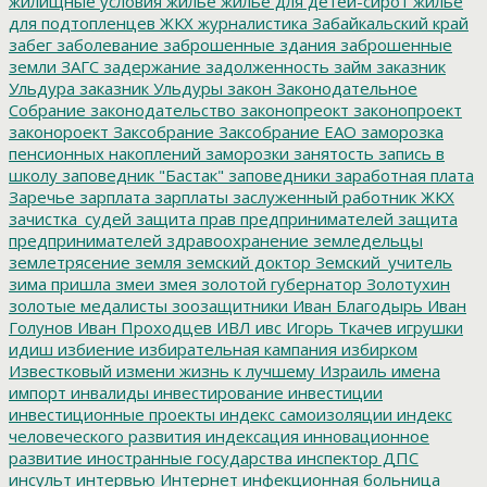
жилищные условия
жилье
жилье для детей-сирот
жильё
для подтопленцев
ЖКХ
журналистика
Забайкальский край
забег
заболевание
заброшенные здания
заброшенные
земли
ЗАГС
задержание
задолженность
займ
заказник
Ульдура
заказник Ульдуры
закон
Законодательное
Собрание
законодательство
законопреокт
законопроект
законороект
Заксобрание
Заксобрание ЕАО
заморозка
пенсионных накоплений
заморозки
занятость
запись в
школу
заповедник "Бастак"
заповедники
заработная плата
Заречье
зарплата
зарплаты
заслуженный работник ЖКХ
зачистка_судей
защита прав предпринимателей
защита
предпринимателей
здравоохранение
земледельцы
землетрясение
земля
земский доктор
Земский_учитель
зима пришла
змеи
змея
золотой губернатор
Золотухин
золотые медалисты
зоозащитники
Иван Благодырь
Иван
Голунов
Иван Проходцев
ИВЛ
ивс
Игорь Ткачев
игрушки
идиш
избиение
избирательная кампания
избирком
Известковый
измени жизнь к лучшему
Израиль
имена
импорт
инвалиды
инвестирование
инвестиции
инвестиционные проекты
индекс самоизоляции
индекс
человеческого развития
индексация
инновационное
развитие
иностранные государства
инспектор ДПС
инсульт
интервью
Интернет
инфекционная больница