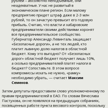
рублей – абсолютно неподъемные, они
неадекватные. У нас не развитый в
экономическом плане регион. Если малому
предприятию придет штраф даже в 2-3 млн
рублей, то он зачастую превысит его годовую
прибыль. Считаю, что власти и хабаровские
предприниматели своими действиями хоронят
все предпринимательское сообщество.
Губернатор Александр Левинталь защищает
«Безопасные дороги», а не тех людей, кто
платит львиную долю налогов в областной
бюджет. Кому это выгодно? От «Безопасных
дорог» областной бюджет получает лишь 10%,
а сколько предпринимателей платят налоги в
бюджет? Сопоставьте. В этом вопросе
компромиссы искать не нужно, «рамку»
необходимо убрать, — считает
Максим
Семенов
.
Затем депутаты предоставили слово уполномоченному по
правам предпринимателей в ЕАО. По словам Вячеслава
Пастухова, он не появлялся на предыдущих собраниях,
посвященных работе пункта весового контроля, поскольку