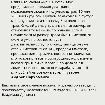
извините, самый жирный кусок. Мое
предприятие передало два трала в
пользование людям и получило штраф 15 млн
200 тысяч рублей. Причем за абсолютно пустую
машину. Ехал тягач, а к нему был прицеплен
трал. Каждый день у трала менялся размер: он
становился то меньше, то больше. Если в
начале месяца размер трала был 18 метров 76
см, что уже не соответствует
действительности, то к концу месяца он уже
стал 20 метров 25 см. Мы, предприниматели,
проезжая мимо «рамки», постоянно видим, как
кто-то ковыряется плоскогубцами, молотками в
весогабаритном контроле. Что делают эти
люди – неизвестно, но они зарабатывают 15
млн рублей на ровном месте, — уверен
Андрей Пархоменко
.
Высказать свое мнение пожелал и директор завода по
производству железобетонных изделий ЗАО «Синтез»
Владимир Данилин.