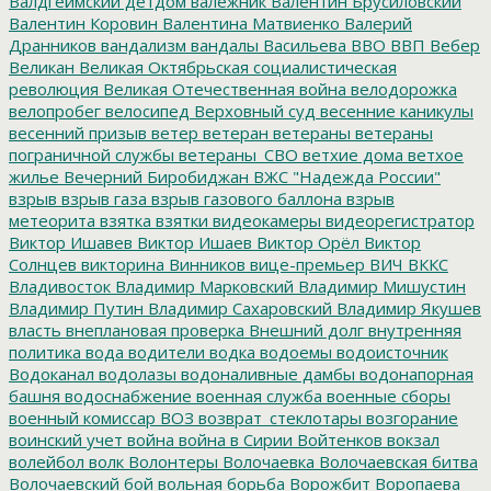
Валдгеймский детдом
валежник
Валентин Брусиловский
Валентин Коровин
Валентина Матвиенко
Валерий
Дранников
вандализм
вандалы
Васильева
ВВО
ВВП
Вебер
Великан
Великая Октябрьская социалистическая
революция
Великая Отечественная война
велодорожка
велопробег
велосипед
Верховный суд
весенние каникулы
весенний призыв
ветер
ветеран
ветераны
ветераны
пограничной службы
ветераны_СВО
ветхие дома
ветхое
жилье
Вечерний Биробиджан
ВЖС "Надежда России"
взрыв
взрыв газа
взрыв газового баллона
взрыв
метеорита
взятка
взятки
видеокамеры
видеорегистратор
Виктор Ишавев
Виктор Ишаев
Виктор Орёл
Виктор
Солнцев
викторина
Винников
вице-премьер
ВИЧ
ВККС
Владивосток
Владимир Марковский
Владимир Мишустин
Владимир Путин
Владимир Сахаровский
Владимир Якушев
власть
внеплановая проверка
Внешний долг
внутренняя
политика
вода
водители
водка
водоемы
водоисточник
Водоканал
водолазы
водоналивные дамбы
водонапорная
башня
водоснабжение
военная служба
военные сборы
военный комиссар
ВОЗ
возврат_стеклотары
возгорание
воинский учет
война
война в Сирии
Войтенков
вокзал
волейбол
волк
Волонтеры
Волочаевка
Волочаевская битва
Волочаевский бой
вольная борьба
Ворожбит
Воропаева