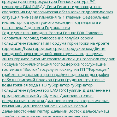
прокуратура
генпрокуратура
Генпрокуратура РФ
гериатрия
ГЖИ
ГИБДД
Гиви
Гигант
гидрозащитные
сооружения
гидрологическая обстановка
гидрологическая
ситуация
гимназия
гимназия № 1
главный федеральный
инспектор
год культурного наследия
год педагога и
наставника
Год семьи
Год экологии
Год_единства_народов_России
Гознак
ГОК
Голикова
Головатый
гололед
голосование
голубая сорока
Гольдштейн
гомеопатия
Гордума
горки
горки на Арбате
городская Дума
городская среда
городское кладбище
городской парк
городской пляж
горячая вода
горячая
линия
горячее питание
госавтоинспекция
госархив
госдолг
Госдума
госжилинспекция
господдержка
госслужащие
гостиница "Восток"
госуслуги
госхакупки
ГП "Фармация"
грабеж
град
граница
грант
график подвоза воды
график
работы
Григорий Волохов
Грипп
Грудинин
грунтовые
воды
грязная вода
ГТО
губернатор
губернатор
Гольдштейн
губернатор ЕАО
ГУК
Гулягин
Д
давление на
предпринимателей
дайджест
Дальневосточная
оперативная таможня
Дальневосточная энергетическая
компания
Дальневосточное ГУ Банка России
дальневосточный гектар
Дальний Восток
Дальсельмаш
дамба
дачное расписание
дачные перевозки