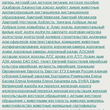
лагерь
детский сад
детское питание
детское пособие
Джабаров
Джанхотов
дзюдо
диабет
дикие животные
диспансеризация
дистанционка
дистанционное
образование
Дмитрий Меведев
Дмитрий Медведев
Дмитрий Нестеров
Доблесть_Хингана
Добрые люди
Добрые руки
довыборы_в_Думу
дождь
документальный
фильм
долг
долги
долги по зарплате
долговая нагрузка
долгострои
долгострой
долевое строительство
должники
дом офицеров
дом престарелых
домашние животные
допфинансирование
дороги
дорожная камера
дорожные
знаки
дорожные камеры
дорожный радар
ДОСААФ
дотации
доход
доходы
ДПС
дрова
дтп
ДТП
Дудин
дым
ДЭК
дюкер
ЕАО
ЕАО_тонет
Евгений Коростелев
еврейская
культура
еврейская_мудрость
еврейские традиции
Евровидение
Евросеть
Еврстат
ЕГЭ
Единая Россия
единая
субсидия
Единый заказчик
Екатерина Румянцева
Елена
Басова
Елена Князева
Елена Хахалева
ель
ЕНВД
Ефим
Вепринский
жалоба
жд переезд
железная дорога
железнодорожный переезд
женская кнсультация
женская
консультация
жестокое обращение с детьми
жестокое
обращение с животными
жестокость
живодер
живопись
животноводство
животные
жилищные сертификаты