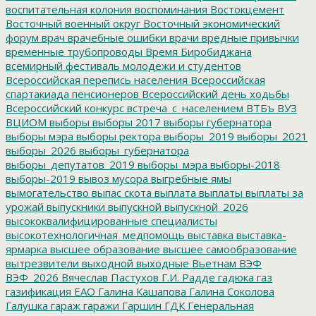
воспитательная колония
воспоминания
Востокцемент
Восточный военный округ
Восточный экономический
форум
врач
врачебные ошибки
врачи
вредные привычки
временные трубопроводы
Время Биробиджана
всемирный фестиваль молодежи и студентов
Всероссийская перепись населения
Всероссийская
спартакиада пенсионеров
Всероссийский день ходьбы
Всероссийский конкурс
встреча_с_населением
ВТБъ
ВУЗ
ВЦИОМ
выборы
выборы 2017
выборы губернатора
выборы мэра
выборы ректора
выборы_2019
выборы_2021
выборы_2026
выборы_губернатора
выборы_депутатов_2019
выборы_мэра
выборы-2018
выборы-2019
вывоз мусора
выгребные ямы
вымогательство
выпас скота
выплата
выплаты
выплаты за
урожай
выпускники
выпускной
выпускной_2026
высококвалифицированные специалисты
высокотехнологичная_медпомощь
выставка
выставка-
ярмарка
высшее образование
высшее самообразование
вытрезвители
выходной
выходные
Вьетнам
ВЭФ
ВЭФ_2026
Вячеслав Пастухов
Г.И. Радде
гадюка
газ
газификация ЕАО
Галина Кашапова
Галина Соколова
Галушка
гараж
гаражи
Гаршин
ГДК
Генеральная