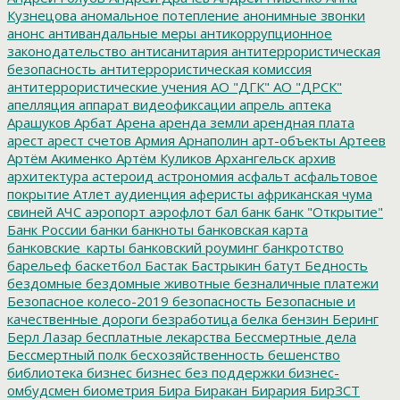
Кузнецова
аномальное потепление
анонимные звонки
анонс
антивандальные меры
антикоррупционное
законодательство
антисанитария
антитеррористическая
безопасность
антитеррористическая комиссия
антитеррористические учения
АО "ДГК"
АО "ДРСК"
апелляция
аппарат видеофиксации
апрель
аптека
Арашуков
Арбат
Арена
аренда земли
арендная плата
арест
арест счетов
Армия
Арнаполин
арт-объекты
Артеев
Артём Акименко
Артём Куликов
Архангельск
архив
архитектура
астероид
астрономия
асфальт
асфальтовое
покрытие
Атлет
аудиенция
аферисты
африканская чума
свиней
АЧС
аэропорт
аэрофлот
бал
банк
банк "Открытие"
Банк России
банки
банкноты
банковская карта
банковские_карты
банковский роуминг
банкротство
барельеф
баскетбол
Бастак
Бастрыкин
батут
Бедность
бездомные
бездомные животные
безналичные платежи
Безопасное колесо-2019
безопасность
Безопасные и
качественные дороги
безработица
белка
бензин
Беринг
Берл Лазар
бесплатные лекарства
Бессмертные дела
Бессмертный полк
бесхозяйственность
бешенство
библиотека
бизнес
бизнес без поддержки
бизнес-
омбудсмен
биометрия
Бира
Биракан
Бирария
БирЗСТ