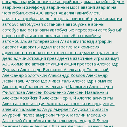
посадка
аварийное жилье
аварийные дома
аварийный дом
аварийный жилфонд
аварийный мост
авария
авария на
Чернобыльской АЭС
август
Авдалян
авиабилеты
авиакатастрофа
авиалесоохрана
авиасообщение
авиация
автобус
автобусная остановка
автобусные войны
автобусные остановки
автобусные перевозки
автобусный
парк
автобусы
автовокзал
автоклуб
автомобили
автомобиль
автоперевозки
Агада
агитпоезд
аграрии
адвокат
Адвокаты
административная комиссия
административная ответственность
административное
дело
администрация президента
азартные игры
азимут
АЗС
Акименко
активист
акция
акция протеста
Александр
Буксман
Александр Винников
Александр Головатый
Александр Золотухин
Александр Козлов
Александр
Левинталь
Александр Ливенталь
Александр Романов
Александр Соловьев
Александр Чаплыгин
Александра
Филиппова
Алексей Корниенко
Алексей Навальный
Алексей Хозяйский
Алексей Черный
Алеппо
алименты
Алиса
алкоголизация
Алкоголь
алкогольная продукция
аллергия
альманах
Амур
Амурзет
Амурская область
Амурский полоз
амурский тигр
Анатолий Мелешко
Анатолий Скоробогатов
Ангелы мира
Андрей Бялик
Андрей Голубь
Андрей Драчев
Андрей Пивенко
Анна