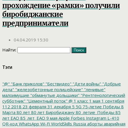
прохождение «рамки» получили
биробиджанские
предприниматели
04.04.2019 15:30
Найти:
Тэги
"@"
"Банк приколов"
"Бествидео"
"Дети войны"
"Добрые
дела"
"железобетонные полицейские"
"ленивые"
малоимущие
"обманутые дольщики"
"Рентгенологический
субботник"
"Цементный поток"
@
1 класс
1 мая
1 сентября
112
2018
23 февраля
31 декабря
5
5G
75-летие Победы
8
Марта
80 лет
80 лет Биробиджану
80_летие_Победы
85
лет ЕАО
85_лет_ЕАО
9 мая
Apple
Forbes
Instagram
L-410
QR-код
WhatsApp
Wi-Fi
WorldSkills Russia
аборты
аварийная