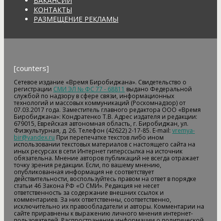
ВАКАНСИИ
КОНТАКТЫ
РАЗМЕЩЕНИЕ РЕКЛАМЫ
[counters]
Сетевое издание «Время Биробиджана». Свидетельство о
регистрации
СМИ ЭЛ № ФС 77 - 68811
выдано Федеральной
службой по надзору в сфере связи, информационных
технологий и массовых коммуникаций (Роскомнадзор) от
07.03.2017 года. Заместитель главного редактора ООО «Время
Биробиджана»: Кондратенко Т.В. Адрес издателя и редакции:
679015, Еврейская автономная область, г. Биробиджан, ул.
Физкультурная, д. 26. Телефон (42622) 2-17-85. E-mail:
vremya-
bir@yandex.ru
При перепечатке текстов либо ином
использовании текстовых материалов с настоящего сайта на
иных ресурсах в сети Интернет гиперссылка на источник
обязательна. Мнение авторов публикаций не всегда отражает
точку зрения редакции. Если, по вашему мнению,
опубликованная информация не соответствует
действительности, воспользуйтесь правом на ответ в порядке
статьи 46 Закона РФ «О СМИ». Редакция не несет
ответственность за содержание внешних ссылок и
комментариев. За них ответственны, соответственно,
исключительно их правообладатели и авторы. Комментарии на
сайте приравнены к выражению личного мнения интернет-
пользователей. Распространение информации о политической,