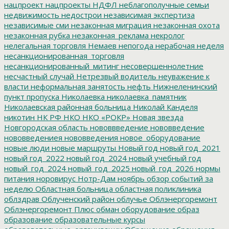
нацпроект
нацпроекты
НДФЛ
неблагополучные семьи
недвижимость
недострои
независимая экспертиза
независимые сми
незаконная миграция
незаконная охота
незаконная рубка
незаконная_реклама
некролог
нелегальная торговля
Немаев
непогода
нерабочая неделя
несанкционированная_торговля
несанкционированный_митинг
несовершеннолетние
несчастный случай
Нетрезвый водитель
неуважение к
власти
неформальная занятость
нефть
Нижнеленинский
пункт пропуска
Николаевка
николаевка_памятник
Николаевская районная больница
Николай Канделя
никотин
НК РФ
НКО
НКО «РОКР»
Новая звезда
Новгородская область
нововвведение
нововведение
нововведениея
нововведения
новое_оборудование
новые люди
новые маршруты
Новый год
новый год_2021
новый год_2022
новый год_2024
новый учебный год
новый_год_2024
новый_год_2025
новый_год_2026
нормы
питания
норовирус
Нотр-Дам
ноябрь
обзор событий за
неделю
Областная больница
областная поликлиника
облздрав
Облученский район
облучье
Облэнергоремонт
Облэнергоремонт Плюс
обман
оборудование
образ
образование
образовательные курсы