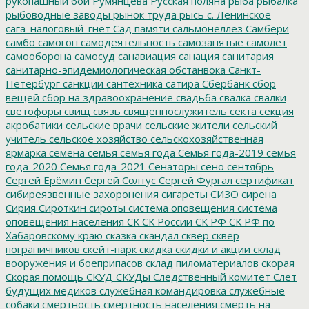
рукопашный бой
Румянцева
Русская поляна
рыба
рыбалка
рыбоводные заводы
рынок труда
рысь
с. Ленинское
сага_налоговый_гнет
Сад памяти
сальмонеллез
Самбери
самбо
самогон
самодеятельность
самозанятые
самолет
самооборона
самосуд
санавиация
санация
санитария
санитарно-эпидемиологическая обстанвока
Санкт-
Петербург
санкции
сантехника
сатира
Сбербанк
сбор
вещей
сбор на здравоохранение
свадьба
свалка
свалки
светофоры
свищ
связь
священнослужитель
секта
секция
акробатики
сельские врачи
сельские жители
сельский
учитель
сельское хозяйство
сельскохозяйственная
ярмарка
семена
семья
семья года
Семья года-2019
семья
года-2020
Семья года-2021
Сенаторы
сено
сентябрь
Сергей Ерёмин
Сергей Солтус
Сергей Фургал
сертификат
сибиреязвенные захоронения
сигареты
СИЗО
сирена
Сирия
Сироткин
сироты
система оповещения
система
оповещения населения
СК
СК России
СК РФ
СК РФ по
Хабаровскому краю
сказка
скандал
сквер
сквер
пограничников
скейт-парк
скидка
скидки и акции
склад
вооружения и боеприпасов
склад пиломатериалов
скорая
Скорая помощь
СКУД
СКУДы
Следственный комитет
Слет
будущих медиков
служебная командировка
служебные
собаки
смертность
смертность населения
смерть на