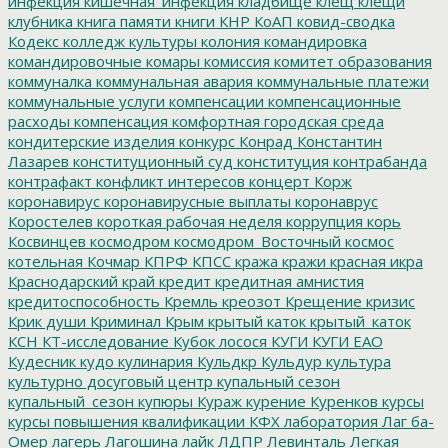
инфекция
кишечная_инфекция
кладбище
клещ
клещи
клубника
книга памяти
книги
КНР
КоАП
ковид-сводка
Кодекс
колледж культуры
колония
командировка
командировочные
комары
комиссия
комитет образования
коммуналка
коммунальная авария
коммунальные платежи
коммунальные услуги
компенсации
компенсационные
расходы
компенсация
комфортная городская среда
кондитерские изделия
конкурс
Конрад
Константин
Лазарев
конституционный суд
конституция
контрабанда
контрафакт
конфликт интересов
концерт
Корж
коронавирус
коронавирусные выплаты
коронаврус
Коростелев
короткая рабочая неделя
коррупция
корь
Косвинцев
космодром
космодром_Восточный
космос
котельная
Кочмар
КПРФ
КПСС
кража
кражи
красная икра
Краснодарский край
кредит
кредитная амнистия
кредитоспособность
Кремль
креозот
Крещение
кризис
Крик души
Криминал
Крым
крытый каток
крытый_каток
КСН
КТ-исследование
Кубок лосося
КУГИ
КУГИ ЕАО
Кудесник
кудо
кулинария
Кульдкр
Кульдур
культура
культурно досуговый центр
купальный сезон
купальный_сезон
купюры
Кураж
курение
Куренков
курсы
курсы повышения квалификации
КФХ
лаборатория
Лаг ба-
Омер
лагерь
Лагошина
лайк
ЛДПР
Левинталь
Легкая