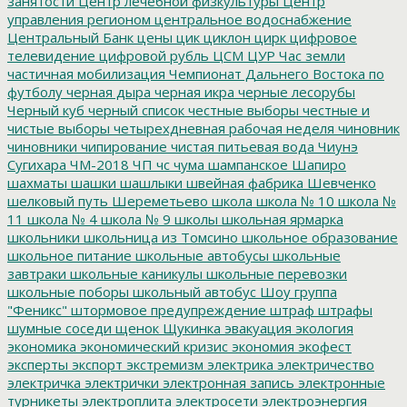
занятости
Центр лечебной физкультуры
Центр
управления регионом
центральное водоснабжение
Центральный Банк
цены
цик
циклон
цирк
цифровое
телевидение
цифровой рубль
ЦСМ
ЦУР
Час земли
частичная мобилизация
Чемпионат Дальнего Востока по
футболу
черная дыра
черная икра
черные лесорубы
Черный куб
черный список
честные выборы
честные и
чистые выборы
четырехдневная рабочая неделя
чиновник
чиновники
чипирование
чистая питьевая вода
Чиунэ
Сугихара
ЧМ-2018
ЧП
чс
чума
шампанское
Шапиро
шахматы
шашки
шашлыки
швейная фабрика
Шевченко
шелковый путь
Шереметьево
школа
школа № 10
школа №
11
школа № 4
школа № 9
школы
школьная ярмарка
школьники
школьница из Томсино
школьное образование
школьное питание
школьные автобусы
школьные
завтраки
школьные каникулы
школьные перевозки
школьные поборы
школьный автобус
Шоу группа
"Феникс"
штормовое предупреждение
штраф
штрафы
шумные соседи
щенок
Щукинка
эвакуация
экология
экономика
экономический кризис
экономия
экофест
эксперты
экспорт
экстремизм
электрика
электричество
электричка
электрички
электронная запись
электронные
турникеты
электроплита
электросети
электроэнергия