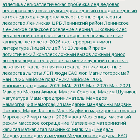
атлетика
легкоатлетическая пробежка
лед
ледовая
переправа
ледовые скульптуры
ледовый городок
ледовый
каток
ледоход
лекарства
лекарственные препараты
лекарство
Ленинская ЦРБ
Ленинский район
Ленинское
Ленинское сельское поселение
Леонид Школьник
лес
леса
лесной пожар
лесные пожары
лесопилка
летние
каникулы
лето
лето_2026
лжетерроризм
лимон
литература
Лицей
лицей № 23
личный прием
логистический комплеск
ложный вызов
ложный донос
лотерея
лоукостер
лунное затмение
лучший спасатель
лыжная гонка
льготная ипотека
льготники
льготные
лекарства
льготы
ЛЭП
люди ЕАО
люк
Магнитогорск
май
май_2026
майские праздники
майские_2026
майские_праздники_2026
МАК-2019
Мак-2020
Мак-2021
Макаров
Максим Акимов
Максим Семенов
Максим Шупиков
макулатура
Мама-предприниматель
Мамедов
маммография
мамография
мандарин
мандарины
Марвин
Токайер
Мария Костюк
Марк Кауфман
маркировка товаров
Марковский
март
март_2026
маска
Масленица
масочный
режим
массовое сокращение
Матвиенко
материнский
капитал
маткапитал
Махинько
Маяк
МВД
медаль
Медведев
медведь
медики
Медицина
медицина_ЕАО