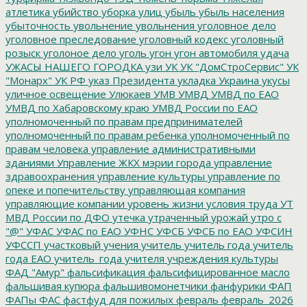
атлетика
убийство
уборка улиц
убыль
убыль населения
убыточность
увольнение
увольнения
уголовное дело
уголовное преследование
уголовный кодекс
уголовный
розыск
уголоное дело
уголь
угон
угон автомобиля
удача
УЖАСЫ НАШЕГО ГОРОДКА
узи
УК
УК "ДомСтроСервис"
УК
"Монарх"
УК РФ
указ Президента
укладка
Украина
укусы
уличное освещение
Улюкаев
УМВ
УМВД
УМВД по ЕАО
УМВД по Хабаровскому краю
УМВД России по ЕАО
уполномоченный по правам предпринимателей
уполномоченный по правам ребенка
уполномоченный по
правам человека
управление административными
зданиями
Управление ЖКХ мэрии города
управление
здравоохранения
управление культуры
управление по
опеке и попечительству
управляющая компания
управляющие компании
уровень жизни
условия труда
УТ
МВД России по ДФО
утечка
утраченный урожай
утро с
"@"
УФАС
УФАС по ЕАО
УФНС
УФСБ
УФСБ по ЕАО
УФСИН
УФССП
участковый
учения
учитель
учитель года
учитель
года ЕАО
учитель_года
учителя
учреждения культуры
ФАД "Амур"
фальсификация
фальсифицированное масло
фальшивая купюра
фальшивомонетчики
фанфурики
ФАП
ФАПы
ФАС
фастфуд для пожилых
февраль
февраль_2026