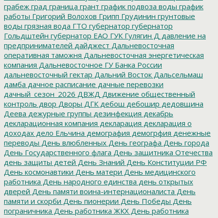
грабеж
град
граница
грант
график подвоза воды
график
работы
Григорий Волохов
Грипп
Грудинин
грунтовые
воды
грязная вода
ГТО
губернатор
губернатор
Гольдштейн
губернатор ЕАО
ГУК
Гулягин
Д
давление на
предпринимателей
дайджест
Дальневосточная
оперативная таможня
Дальневосточная энергетическая
компания
Дальневосточное ГУ Банка России
дальневосточный гектар
Дальний Восток
Дальсельмаш
дамба
дачное расписание
дачные перевозки
дачный_сезон_2026
ДВЖД
Движение общественный
контроль
двор
Дворы
ДГК
дебош
дебошир
дедовщина
Деева
дежурные группы
дезинфекция
декабрь
декларационная компания
декларация
декларация о
доходах
дело Ельчина
демография
демогрфия
денежные
переводы
День влюбленных
День географа
День города
День Государственного флага
День защитника Отечества
день защиты детей
День Знаний
День Конституции РФ
День космонавтики
День матери
День медицинского
работника
День народного единства
день открытых
дверей
День памяти воина-интернационалиста
День
памяти и скорби
День пионерии
День Победы
День
пограничника
День работника ЖКХ
День работника