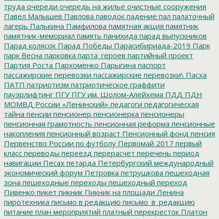
труда
очереди
очередь на жилье
очистные сооружения
Павел Малышев
Павлова
паводок
падение
пал
палаточный
лагерь
Палькина
Памфилова
памятная акция
памятник
памятник-мемориал
память
панихида
парад выпускников
Парад колясок
Парад Победы
Парасибириада-2019
Парк
парк Весна
парковка
парта_героев
партийный проект
Партия Роста
Пархоменко
Парыгина
паспорт
пассажирские перевозки
пассажирские перевозки\
Пасха
ПАТП
патриотизм
патриотическое граффити
пауэрлифтинг
ПГУ
ПГУ им. Шолом-Алейхема
ПДД
ПДН
МОМВД России «Ленинский»
педагоги
педагогическая
тайна
пенсии
пенсионер
пенсионерка
пенсионеры
пенсионная грамотность
пенсионная реформа
пенсионные
накопления
пенсионный возраст
Пенсионный фонд
пенсия
Первенство России по футболу
Первомай 2017
первый
класс
переводы
переезд
перерасчет
перечень
период
навигации
Песах
петарда
Петербургский международный
экономический форум
Петровка
петрушкова
пешеходная
зона
пешеходные переходы
пешеходный переход
Пивенко
пикет
пикник
Пикник на площади Ленина
пиротехника
письмо в редакцию
письмо_в_редакцию
питание
план мероприятий
платный перекресток
Платон