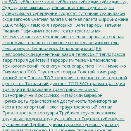
по ЕАО
субботнее чтиво
субботник
субсидии
субсидия
суд
Суд
суд присяжных
судебные приставы
судьи
судья
суперасфальт
суперлуние
суррогат
суточные
сухой закон
сход вагонов
Счетная палата
Счетная палата Биробиджана
США
тайфун
таможня
Тарасенко
ТАРИ
тарифы
Татьяна
Гладких
Тафи-диагностика
театр
текстильная
телемедицинские технологии
теневая зарплата
теневая
экономика
тепловоз
тепловые сети
тепловычислитель
Теплоозёрск
Теплоозерск
Теплоозёрская ЦРБ
Теплоозерский цементный завод
теплосбыт
теплотрасса
территория действий
терроризм
техника
технологии
технологический_техникум
технопарк
тигр
ТИК
Тимченко
Тихомиров
ТКО
Тлустенко
товары
Толстой
томограф
тонкий лед
Тонких
ТОР
торговля
торговые сети
торговый
центр
тос
Тотальный диктант
ТПП ЕАО
травма
трагедия
трагедия в Забайкалье
трансграничный мост
трансграничный российско-китайский марафон
Транснефть
транспортная доступность
транспортная
карта
транспортный налог
траур
тревожный сигнал
Тромса
тротуар
тротуары
Трубачев
трудовая книжка
трудовые ресурсы
трудоустройство
Трутнев
туберкулез
Тукалевский
Турбин
туризм
туризмм
турнир
турпоход
турфирма
тхэквондо
ТЭЦ
Тюмень
тюрьма
Тяжелая