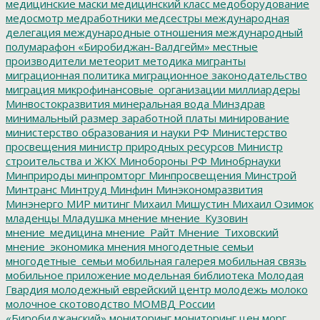
медицинские маски
медицинский класс
медоборудование
медосмотр
медработники
медсестры
международная
делегация
международные отношения
международный
полумарафон «Биробиджан-Валдгейм»
местные
производители
метеорит
методика
мигранты
миграционная политика
миграционное законодательство
миграция
микрофинансовые_организации
миллиардеры
Минвостокразвития
минеральная вода
Минздрав
минимальный размер заработной платы
минирование
министерство образования и науки РФ
Министерство
просвещения
министр природных ресурсов
Министр
строительства и ЖКХ
Минобороны РФ
Минобрнауки
Минприроды
минпромторг
Минпросвещения
Минстрой
Минтранс
Минтруд
Минфин
Минэкономразвития
Минэнерго
МИР
митинг
Михаил Мишустин
Михаил Озимок
младенцы
Младушка
мнение
мнение_Кузовин
мнение_медицина
мнение_Райт
Мнение_Тиховский
мнение_экономика
мнения
многодетные семьи
многодетные_семьи
мобильная галерея
мобильная связь
мобильное приложение
модельная библиотека
Молодая
Гвардия
молодежный еврейский центр
молодежь
молоко
молочное скотоводство
МОМВД России
«Биробиджанский»
мониторинг
мониторинг цен
морг