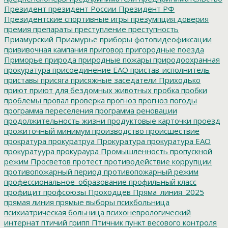
Президент
президент России
Президент РФ
Президентские спортивные игры
презумпция доверия
премия
препараты
преступление
преступность
Приамурский
Приамурье
приборы фотовидеофиксации
прививочная кампания
приговор
пригородные поезда
Приморье
природа
природные пожары
природоохранная
прокуратура
присоединение ЕАО
пристав-исполнитель
приставы
присяга
присяжные заседатели
Приходько
приют
приют для бездомных животных
пробка
пробки
проблемы
провал
проверка
прогноз
прогноз погоды
программа переселения
программа реновации
продолжительность жизни
продуктовые карточки
проезд
прожиточный минимум
производство
происшествие
прократура
прокуратруа
Прокуратура
прокуратура ЕАО
прокуратуура
прокураура
Промышленность
пропускной
режим
Просветов
протест
противодействие коррупции
противопожарный период
противопожарный режим
профессиональное_образование
профильный класс
профицит
профсоюзы
Проходцев
Пряма_линия_2025
прямая линия
прямые выборы
психбольница
психиатрическая больница
психоневрологический
интернат
птичий грипп
Птичник
пункт весового контроля