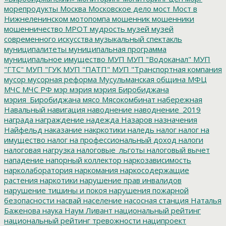
морепродукты
Москва
Московское дело
мост
Мост в
Нижнеленинском
мотопомпа
мошенник
мошенники
мошенничество
МРОТ
мудрость
музей
музей
современного искусства
музыкальный спектакль
муниципалитеты
муниципальная программа
муниципальное имущество
МУП
МУП "Водоканал"
МУП
"ГТС"
МУП "ГУК
МУП "ПАТП"
МУП "Транспортная компания
мусор
мусорная реформа
Мусульманская община
МФЦ
МЧС
МЧС РФ
мэр
мэрия
мэрия Биробиджана
мэрия_Биробиджана
мясо
Мясокомбинат
набережная
Навальный
навигация
наводнение
наводнение_2019
награда
награждение
надежда
Назаров
назначения
Найфельд
наказание
накркотики
наледь
налог
налог на
имущество
налог на профессиональный доход
налоги
налоговая нагрузка
налоговые_льготы
налоговый вычет
нападение
напорный коллектор
наркозависимость
нарколаборатория
наркомания
наркосодержащие
растения
наркотики
нарушение прав инвалидов
нарушение тишины и покоя
нарушения пожарной
безопасности
насвай
население
насосная станция
Наталья
Баженова
наука
Наум Ливант
национальный рейтинг
национальный рейтинг тревожности
наципроект