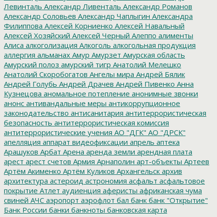
Левинталь
Александр Ливенталь
Александр Романов
Александр Соловьев
Александр Чаплыгин
Александра
Филиппова
Алексей Корниенко
Алексей Навальный
Алексей Хозяйский
Алексей Черный
Алеппо
алименты
Алиса
алкоголизация
Алкоголь
алкогольная продукция
аллергия
альманах
Амур
Амурзет
Амурская область
Амурский полоз
амурский тигр
Анатолий Мелешко
Анатолий Скоробогатов
Ангелы мира
Андрей Бялик
Андрей Голубь
Андрей Драчев
Андрей Пивенко
Анна
Кузнецова
аномальное потепление
анонимные звонки
анонс
антивандальные меры
антикоррупционное
законодательство
антисанитария
антитеррористическая
безопасность
антитеррористическая комиссия
антитеррористические учения
АО "ДГК"
АО "ДРСК"
апелляция
аппарат видеофиксации
апрель
аптека
Арашуков
Арбат
Арена
аренда земли
арендная плата
арест
арест счетов
Армия
Арнаполин
арт-объекты
Артеев
Артём Акименко
Артём Куликов
Архангельск
архив
архитектура
астероид
астрономия
асфальт
асфальтовое
покрытие
Атлет
аудиенция
аферисты
африканская чума
свиней
АЧС
аэропорт
аэрофлот
бал
банк
банк "Открытие"
Банк России
банки
банкноты
банковская карта