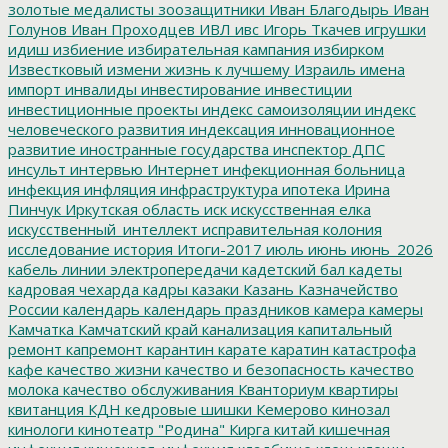
золотые медалисты
зоозащитники
Иван Благодырь
Иван
Голунов
Иван Проходцев
ИВЛ
ивс
Игорь Ткачев
игрушки
идиш
избиение
избирательная кампания
избирком
Известковый
измени жизнь к лучшему
Израиль
имена
импорт
инвалиды
инвестирование
инвестиции
инвестиционные проекты
индекс самоизоляции
индекс
человеческого развития
индексация
инновационное
развитие
иностранные государства
инспектор ДПС
инсульт
интервью
Интернет
инфекционная больница
инфекция
инфляция
инфраструктура
ипотека
Ирина
Пинчук
Иркутская область
иск
искусственная елка
искусственный_интеллект
исправительная колония
исследование
история
Итоги-2017
июль
июнь
июнь_2026
кабель линии электропередачи
кадетский бал
кадеты
кадровая чехарда
кадры
казаки
Казань
Казначейство
России
календарь
календарь праздников
камера
камеры
Камчатка
Камчатский край
канализация
капитальный
ремонт
капремонт
карантин
карате
каратин
катастрофа
кафе
качество жизни
качество и безопасность
качество
молока
качество обслуживания
Кванториум
квартиры
квитанция
КДН
кедровые шишки
Кемерово
кинозал
кинологи
кинотеатр "Родина"
Кирга
китай
кишечная