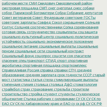
рабочем месте
СМИ
Смидович
Смидовичский район
смотровая площадка
СМП
снег
снегопад
снюс
собаки
собор Парижской Богоматери
Собра
Собрание депутатов
Совет ветеранов
Совет Федерации
советские ГОСТы
советские зарплаты
Совфед
Сокол
сокращения
Солнцев
Солтус
Солцнев
соотечественники
Сопка
соревнования
сотовая связь
сотрудничество
соцвыплаты
соцзащита
социально-культурный центр
социально-политическая
устойчивость
социально-экономическое положение
социальное питание
социальные выплаты
социальные
пенсии
социальные сети
социальный контракт
Социальный фонд
соцопрос
соцсети
соя
спасатели
спасение
спецтранспорт
СПИД
спорт
спортивная
акробатика
спортивная площадка
спорткомплекс
Справедливая Россия
справка
справки
СПЧ
среднее
образование
средняя зарплата
срок годности
СССР
старый
мост
статистика
статья
стела
стимулирующие выплаты
стипендия
стихия
столица
столица ДфО
стоматология
страйкбол
страх
страхование
стрельба
строители
строительство
стройка
студент
студенты
студенческое
общежитие
Стычка рабочих с силовиками
СУ СК
СУ СК по
ЕАО
СУ СК по Хабаровскому краю и ЕАО
су ск рф
СУ СК РФ