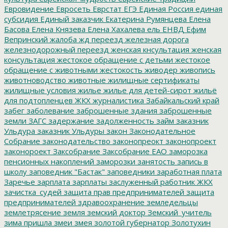
Евровидение
Евросеть
Еврстат
ЕГЭ
Единая Россия
единая
субсидия
Единый заказчик
Екатерина Румянцева
Елена
Басова
Елена Князева
Елена Хахалева
ель
ЕНВД
Ефим
Вепринский
жалоба
жд переезд
железная дорога
железнодорожный переезд
женская кнсультация
женская
консультация
жестокое обращение с детьми
жестокое
обращение с животными
жестокость
живодер
живопись
животноводство
животные
жилищные сертификаты
жилищные условия
жилье
жилье для детей-сирот
жильё
для подтопленцев
ЖКХ
журналистика
Забайкальский край
забег
заболевание
заброшенные здания
заброшенные
земли
ЗАГС
задержание
задолженность
займ
заказник
Ульдура
заказник Ульдуры
закон
Законодательное
Собрание
законодательство
законопреокт
законопроект
законороект
Заксобрание
Заксобрание ЕАО
заморозка
пенсионных накоплений
заморозки
занятость
запись в
школу
заповедник "Бастак"
заповедники
заработная плата
Заречье
зарплата
зарплаты
заслуженный работник ЖКХ
зачистка_судей
защита прав предпринимателей
защита
предпринимателей
здравоохранение
земледельцы
землетрясение
земля
земский доктор
Земский_учитель
зима пришла
змеи
змея
золотой губернатор
Золотухин