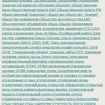
образовательные_организации
Обращение
обращения
граждан
обсерватор
обучение
общепит
общественная
баня
общественная палата ЕАО
Общественная палата РФ
общественный транспорт
общество
общество "Знание"
общество инвалидов
Общество фотоискусства ЕАО
объединение
объявления
обыск
обыски
Овчинников
Огородова
ограбление
ограничение движения
ОГЭ
ОДН
ожоги
озеленение
окно
октябрь
Октябрьский район
Олег
Костюк
олимпиада
Ольга Голодец
Ольга Данилина
Ольга
Казанская
ОМОН
ОМП
ОМС
Омск
онкодиспансер
онкологическая служба
онкология
онлайн-концерт
ОНФ
ОНФ "Генеральная уборка"
опасные сайты
ОПГ
операция
должник
оплата труда
Оплот
оползень
оппозиция
оправдательный приговор
опровержение
опрос
оптимизация
ОПФР
ОРВИ
организация пчеловодов
оружие
ОСВВ
освещение
осень
оскорбление власти
особый противопожарный режим
остановка
остановки
осужденные
отдых
отключение
отключение воды
отключение горячей воды
открытое обращение
открытые
окна
отмена компенсационных выплат
отопительный
период
отопительный сезон
отопление
отпуск
отравление
отставка
отставка Левинталя и Коростелёва
отцы города
отцы-одиночки
отчетность
охота
охрана