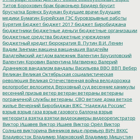
Титов
Борохович
брак
браконьер
Бридер
брусит
брусчатка
Брянск
Будукан
будущие врачи
будущие
медики
Бумагин
Бурейская ГЭС
буровзрывные работы
Бурятия
Бюджет
бюджет 2017
бюджет Биробиджана
бюджетники
бюджетные деньги
бюджетные организации
бюджетные средства
бюджетные учреждения
бюджетный кредит
бюрократия
В. Путин
В.И. Ленин
Вадим Зингман
вакцина
вакцинация
Валдгейм
Валдгеймский детдом
валежник
Валентин Брусиловский
Валентин Коровин
Валентина Матвиенко
Валерий
Дранников
вандализм
вандалы
Васильева
ВВО
ВВП
Вебер
Великан
Великая Октябрьская социалистическая
революция
Великая Отечественная война
велодорожка
велопробег
велосипед
Верховный суд
весенние каникулы
весенний призыв
ветер
ветеран
ветераны
ветераны
пограничной службы
ветераны_СВО
ветхие дома
ветхое
жилье
Вечерний Биробиджан
ВЖС "Надежда России"
взрыв
взрыв газа
взрыв газового баллона
взрыв
метеорита
взятка
взятки
видеокамеры
видеорегистратор
Виктор Ишавев
Виктор Ишаев
Виктор Орёл
Виктор
Солнцев
викторина
Винников
вице-премьер
ВИЧ
ВККС
Владивосток
Владимир Марковский
Владимир Мишустин