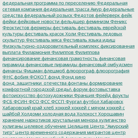
федеральная программа по переселению
Федеральная
сетевая компания
федеральная трасса Амур
федеральные
средства
федеральный розыск
Федотов
фейерверк
фейк
фейки
фейковые новости
фельдшер
феминизм
Феникс
Феоктистов
фермеры
фестиваль
фестиваль еврейской
культуры
фестиваль красок Холи
Фестиваль ледовых
скульптур
Фестиваль мяса
Фестиваль языка идиш
Физкультурно-оздоровительный комплекс
фиксированная
выплата
Филармония
Филиппов
Филиппова
финансирование
финансовая грамотность
финансовая
пирамида
финансовые пирамиды
финансовый омбудсмен
финансы
Фишман
флешмоб
флюорограф
флюорография
ФНС
фобия
ФОКОТ
фонд
Фонд кино
фонд_защитники_отечества
фонтаны
формирование
комфортной городской среды\
форум
фотовыставка
фотоискусство
фотохудожники
Франция
Фрейд
фрукты
ФСБ
ФСИН
ФСО
ФСС
ФССП
Фургал
футбол
Хабаровск
Хабаровский край
хлеб
хоккей
хоккей с мячом
хоккей с
шайбой
Холдоми
холодная вода
Холокост
Хорошавин
хранение наркотиков
хрустальная менора
хулиганство
хулиганы
целевое обучение
Целищев
Центр "Амурский
тигр"
центр временного содержания мигрантов
центр