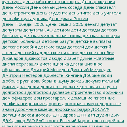
культуры
день работника транспорта
День рождения
День России
День семьи
День соседа
День спасателя
день строителя
День студента
день тигра
день учителя
день физкультурника
День флага России
День_Победы_2026
День_семьи_2026
деньги
депутат
депутаты
депутаты ЕАО
детдом
дети
детсады
детская
больница
детская музыкальная школа
детская площадка
детская_больница
детские батуты
детские выплаты
детские пособия
детские сады
детский дом
детский
лагерь
детский сад
детское питание
детское пособие
Джабаров
Джанхотов
дзюдо
диабет
дикие животные
диспансеризация
дистанционка
дистанционное
образование
Дмитрий Меведев
Дмитрий Медведев
Дмитрий Нестеров
Доблесть_Хингана
Добрые люди
Добрые руки
довыборы_в_Думу
дождь
документальный
фильм
долг
долги
долги по зарплате
долговая нагрузка
долгострои
долгострой
долевое строительство
должники
дом офицеров
дом престарелых
домашние животные
допфинансирование
дороги
дорожная камера
дорожные
знаки
дорожные камеры
дорожный радар
ДОСААФ
дотации
доход
доходы
ДПС
дрова
ДТП
дтп
Дудин
дым
ДЭК
дюкер
ЕАО
ЕАО_тонет
Евгений Коростелев
еврейская
культура
еврейская_мудрость
еврейские традиции