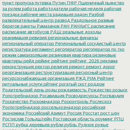
пункт пропуска
путевка
Путин
ПФР
Пшеничный
пьянство
за рулем
работа
работодатели
рабочая неделя
рабочая
поездка
рабочие места
радиация
радон
Разбой
развлекательный центр
развод
Раздольное
размыв
берегов
ракеты
Рамазанов
РАН
РАНХиГС
расписание
расписание автобусов
РДШ
реальные доходы
реанимация
ревизия
региональные финансы
региональный оператор
Региональный сосудистый центр
регистратура
регламент
регоператор
регоператор по тко
режим самоизоляции
резиновая квартира
резиновые
квартиры
рейд
рейинг
рейтинг
рейтинг_2026
реклама
реконструкция
ректор
религия
ремонт
ремонт дорог
реорганизация
реструктуризация
ресурсный центр
ресурсоснабжающая организация
РЖД
РИА Рейтинг
ритуальные услуги
рйтинг
рогатый скот
роддом
Родительский день
роды
рождаемость
Рождество
розыск
Ропотребнадзор
Росавиация
Росводресурсы
Росгвардия
Роскачество
Роскомнадзор
Росконтроль
Рослесхоз
Роспотребнадзор
россельхознадзор
российская
экономика
Российский Азимут
Россия
Росстат
рост цен
Ростислав Гольдштейн
Ростовская область
роуминг
РПЦ
РСПП
рубка деревьев
рубли
рубль
Рудное
ружье