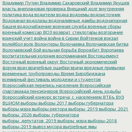
Владимир Путин
Владимир Сахаровский
Владимир Якушев
власть
внеплановая проверка
Внешний долг
внутренняя
политика
вода
водители
водка
водоемы
водоисточник
Водоканал
водолазы
водоналивные дамбы
водонапорная
башня
водоснабжение
военная служба
военные сборы
военный комиссар
ВОЗ
возврат_стеклотары
возгорание
воинский учет
война
война в Сирии
Войтенков
вокзал
волейбол
волк
Волонтеры
Волочаевка
Волочаевская битва
Волочаевский бой
вольная борьба
Ворожбит
Воропаева
воспитательная колония
воспоминания
Востокцемент
Восточный военный округ
Восточный экономический
форум
врач
врачебные ошибки
врачи
вредные привычки
временные трубопроводы
Время Биробиджана
всемирный фестиваль молодежи и студентов
Всероссийская перепись населения
Всероссийская
спартакиада пенсионеров
Всероссийский день ходьбы
Всероссийский конкурс
встреча_с_населением
ВТБъ
ВУЗ
ВЦИОМ
выборы
выборы 2017
выборы губернатора
выборы мэра
выборы ректора
выборы_2019
выборы_2021
выборы_2026
выборы_губернатора
выборы_депутатов_2019
выборы_мэра
выборы-2018
выборы-2019
вывоз мусора
выгребные ямы