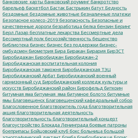
банковские_карты
банковский роуминг
банкротство
барельеф
баскетбол
Бастак
Бастрыкин
батут
Бедность
бездомные
бездомные животные
безналичные платежи
Безопасное колесо-2019
безопасность
Безопасные и
качественные дороги
безработица
белка
бензин
Беринг
Берл Лазар
бесплатные лекарства
Бессмертные дела
Бессмертный полк
бесхозяйственность
бешенство
библиотека
бизнес
бизнес без поддержки
бизнес-
омбудсмен
биометрия
Бира
Биракан
Бирария
БирЗСТ
Биробидажан
Биробиджан
Биробиджан-2
Биробиджанская воспитательная колония
Биробиджанская таможня
Биробиджанская ТЭЦ
Биробиджанский Арбат
Биробиджанский военный
гарнизонный суд
Биробиджанский колледж культуры и
искусств
Биробиджанский район
Бирофельд
биткоин
битумная яма
битумная_яма
битумное болото
битумные
ямы
Благовещенск
Благовещенский кафедральный собор
Благословенное
благотворитель года
благотворительная
акция
благотворительная деятельность
благотворительность
благотворительный концерт
благоустройство
Блокада Ленинграда
боевые патроны
боеприпасы
Бойцовский клуб
бокс
больница
большой
этнографический диктант
бомба
бомбоубежище
Борис