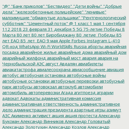
"@"
"Банк приколов"
"Бествидео"
"Дети войны"
"Добрые
дела"
"железобетонные полицейские"
"ленивые"
малоимущие
"обманутые дольщики"
"Рентгенологический
субботник"
"Цементный поток"
@
1 класс
1 мая
1 сентября
112
2018
23 февраля
31 декабря
5
5G
75-летие Победы
8
Марта
80 лет
80 лет Биробиджану
80_летие_Победы
85
лет ЕАО
85_лет_ЕАО
9 мая
Apple
Forbes
Instagram
L-410
QR-код
WhatsApp
Wi-Fi
WorldSkills Russia
аборты
аварийная
посадка
аварийное жилье
аварийные дома
аварийный дом
аварийный жилфонд
аварийный мост
авария
авария на
Чернобыльской АЭС
август
Авдалян
авиабилеты
авиакатастрофа
авиалесоохрана
авиасообщение
авиация
автобус
автобусная остановка
автобусные войны
автобусные остановки
автобусные перевозки
автобусный
парк
автобусы
автовокзал
автоклуб
автомобили
автомобиль
автоперевозки
Агада
агитпоезд
аграрии
адвокат
Адвокаты
административная комиссия
административная ответственность
административное
дело
администрация президента
азартные игры
азимут
АЗС
Акименко
активист
акция
акция протеста
Александр
Буксман
Александр Винников
Александр Головатый
Александр Золотухин
Александр Козлов
Александр