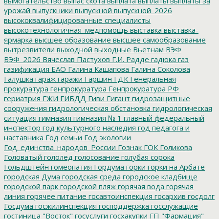
вымогательство
выпас скота
выплата
выплаты
выплаты за
урожай
выпускники
выпускной
выпускной_2026
высококвалифицированные специалисты
высокотехнологичная_медпомощь
выставка
выставка-
ярмарка
высшее образование
высшее самообразование
вытрезвители
выходной
выходные
Вьетнам
ВЭФ
ВЭФ_2026
Вячеслав Пастухов
Г.И. Радде
гадюка
газ
газификация ЕАО
Галина Кашапова
Галина Соколова
Галушка
гараж
гаражи
Гаршин
ГДК
Генеральная
прокуратура
генпрокуратура
Генпрокуратура РФ
гериатрия
ГЖИ
ГИБДД
Гиви
Гигант
гидрозащитные
сооружения
гидрологическая обстановка
гидрологическая
ситуация
гимназия
гимназия № 1
главный федеральный
инспектор
год культурного наследия
год педагога и
наставника
Год семьи
Год экологии
Год_единства_народов_России
Гознак
ГОК
Голикова
Головатый
гололед
голосование
голубая сорока
Гольдштейн
гомеопатия
Гордума
горки
горки на Арбате
городская Дума
городская среда
городское кладбище
городской парк
городской пляж
горячая вода
горячая
линия
горячее питание
госавтоинспекция
госархив
госдолг
Госдума
госжилинспекция
господдержка
госслужащие
гостиница "Восток"
госуслуги
госхакупки
ГП "Фармация"