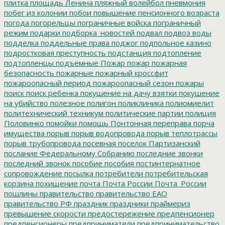
плитка
площадь Ленина
пляжный волейбол
пневмония
побег из колонии
побои
повышение пенсионного возраста
погода
погорельцы
пограничные войска
пограничный
режим
подарки
подборка_новостей
подвал
подвоз воды
подделка
поддельные права
поджог
подпольное казино
подростковая преступность
подстанция
подтопление
подтопленцы
подъемные
Пожар
пожар
пожарная
безопасность
пожарные
пожарный кроссфит
пожароопасный период
пожароопасный сезон
пожары
поиск
поиск ребенка
покушение на дачу взятки
покушение
на убийство
полезное
полигон
поликлиника
полиомиелит
политехнический техникум
политические партии
полиция
Половинко
помойки
помощь
Понтонная переправа
порча
имущества
порыв
порыв водопровода
порыв теплотрассы
порыв трубопровода
посевная
поселок Партизанский
послание Федеральному Собранию
последние звонки
последний звонок
пособие
пособия
постинтернатное
сопровождение
посылка
потребители
потребительская
корзина
похищение
почта
Почта России
Почта_России
пошлины
правительство
правительство ЕАО
правительство РФ
праздник
праздники
праймериз
превышение скорости
предостережение
предпенсионер
предпенсионеры
предприниматели
предпринимательство