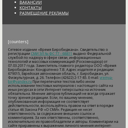
ВАКАНСИИ
КОНТАКТЫ
РАЗМЕЩЕНИЕ РЕКЛАМЫ
[counters]
Сетевое издание «Время Биробиджана». Свидетельство о
регистрации
СМИ ЭЛ № ФС 77 - 68811
выдано Федеральной
службой по надзору в сфере связи, информационных
технологий и массовых коммуникаций (Роскомнадзор) от
07.03.2017 года. Заместитель главного редактора ООО «Время
Биробиджана»: Кондратенко Т.В. Адрес издателя и редакции:
679015, Еврейская автономная область, г. Биробиджан, ул.
Физкультурная, д. 26. Телефон (42622) 2-17-85. E-mail:
vremya-
bir@yandex.ru
При перепечатке текстов либо ином
использовании текстовых материалов с настоящего сайта на
иных ресурсах в сети Интернет гиперссылка на источник
обязательна. Мнение авторов публикаций не всегда отражает
точку зрения редакции. Если, по вашему мнению,
опубликованная информация не соответствует
действительности, воспользуйтесь правом на ответ в порядке
статьи 46 Закона РФ «О СМИ». Редакция не несет
ответственность за содержание внешних ссылок и
комментариев. За них ответственны, соответственно,
исключительно их правообладатели и авторы. Комментарии на
сайте приравнены к выражению личного мнения интернет-