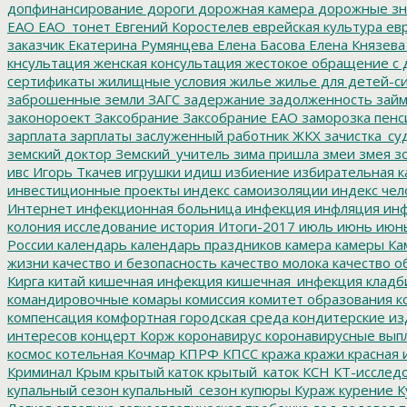
допфинансирование
дороги
дорожная камера
дорожные зн
ЕАО
ЕАО_тонет
Евгений Коростелев
еврейская культура
евр
заказчик
Екатерина Румянцева
Елена Басова
Елена Князева
кнсультация
женская консультация
жестокое обращение с 
сертификаты
жилищные условия
жилье
жилье для детей-с
заброшенные земли
ЗАГС
задержание
задолженность
зай
законороект
Заксобрание
Заксобрание ЕАО
заморозка пенс
зарплата
зарплаты
заслуженный работник ЖКХ
зачистка_су
земский доктор
Земский_учитель
зима пришла
змеи
змея
зо
ивс
Игорь Ткачев
игрушки
идиш
избиение
избирательная к
инвестиционные проекты
индекс самоизоляции
индекс чел
Интернет
инфекционная больница
инфекция
инфляция
инф
колония
исследование
история
Итоги-2017
июль
июнь
июн
России
календарь
календарь праздников
камера
камеры
Ка
жизни
качество и безопасность
качество молока
качество о
Кирга
китай
кишечная инфекция
кишечная_инфекция
кладб
командировочные
комары
комиссия
комитет образования
к
компенсация
комфортная городская среда
кондитерские из
интересов
концерт
Корж
коронавирус
коронавирусные вып
космос
котельная
Кочмар
КПРФ
КПСС
кража
кражи
красная 
Криминал
Крым
крытый каток
крытый_каток
КСН
КТ-исслед
купальный сезон
купальный_сезон
купюры
Кураж
курение
К