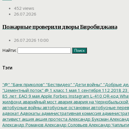
452 views
26.07.2026
Пожарные проверили дворы Биробиджана
26.07.2026 10:00
Найти:
Тэги
"@"
"Банк приколов"
"Бествидео"
"Дети войны"
"Добрые де
"Цементный поток"
@
1 класс
1 мая
1 сентября
112
2018
23 
85_лет_ЕАО
9 мая
Apple
Forbes
Instagram
L-410
QR-код
Wha
жилфонд
аварийный мост
авария
авария на Чернобыльской
автобусные войны
автобусные остановки
автобусные перев
адвокат
Адвокаты
административная комиссия
администрат
активист
акция
акция протеста
Александр Буксман
Александ
Александр Романов
Александр Соловьев
Александр Чаплыг