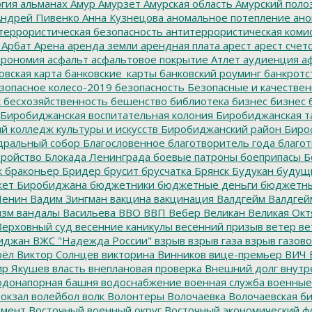
гия
альманах
Амур
Амурзет
Амурская область
Амурский поло
ндрей Пивенко
Анна Кузнецова
аномальное потепление
ано
террористическая безопасность
антитеррористическая коми
Арбат
Арена
аренда земли
арендная плата
арест
арест счет
трономия
асфальт
асфальтовое покрытие
Атлет
аудиенция
аф
овская карта
банковские_карты
банковский роуминг
банкротс
зопасное колесо-2019
безопасность
Безопасные и качестве
к
бесхозяйственность
бешенство
библиотека
бизнес
бизнес 
Биробиджанская воспитательная колония
Биробиджанская т
 колледж культуры и искусств
Биробиджанский район
Биро
дральный собор
Благословенное
благотворитель года
благот
тройство
Блокада Ленинграда
боевые патроны
боеприпасы
Б
к
браконьер
Бридер
брусит
брусчатка
Брянск
Будукан
будущи
ет Биробиджана
бюджетники
бюджетные деньги
бюджетны
Ленин
Вадим Зингман
вакцина
вакцинация
Валдгейм
Валдгей
изм
вандалы
Васильева
ВВО
ВВП
Вебер
Великан
Великая Окт
ерховный суд
весенние каникулы
весенний призыв
ветер
ве
иджан
ВЖС "Надежда России"
взрыв
взрыв газа
взрыв газово
рёл
Виктор Солнцев
викторина
Винников
вице-премьер
ВИЧ
р Якушев
власть
внеплановая проверка
Внешний долг
внутр
донапорная башня
водоснабжение
военная служба
военные
окзал
волейбол
волк
Волонтеры
Волочаевка
Волочаевская б
емент
Восточный военный округ
Восточный экономический ф