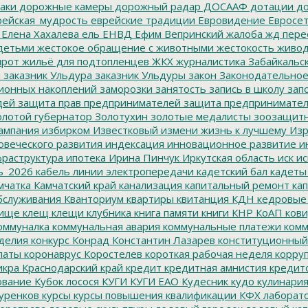
аки
дорожные камеры
дорожный радар
ДОСААФ
дотации
до
ейская_мудрость
еврейские традиции
Евровидение
Евросе
Елена Хахалева
ель
ЕНВД
Ефим Вепринский
жалоба
жд пере
детьми
жестокое обращение с животными
жестокость
живо
ирот
жильё для подтопленцев
ЖКХ
журналистика
Забайкальск
м
заказник Ульдура
заказник Ульдуры
закон
Законодательное
ионных накоплений
заморозки
занятость
запись в школу
запо
дей
защита прав предпринимателей
защита предпринимате
лотой губернатор
Золотухин
золотые медалисты
зоозащит
ампания
избирком
Известковый
измени жизнь к лучшему
Изр
овеческого развития
индексация
инновационное развитие
ин
раструктура
ипотека
Ирина Пинчук
Иркутская область
иск
ис
ь_2026
кабель линии электропередачи
кадетский бал
кадеты
мчатка
Камчатский край
канализация
капитальный ремонт
кап
бслуживания
Кванториум
квартиры
квитанция
КДН
кедровые
ище
клещ
клещи
клубника
книга памяти
книги
КНР
КоАП
кови
оммуналка
коммунальная авария
коммунальные платежи
комм
делия
конкурс
Конрад
Константин Лазарев
конституционный
латы
коронаврус
Коростелев
короткая рабочая неделя
корру
икра
Краснодарский край
кредит
кредитная амнистия
кредит
ование
Кубок лосося
КУГИ
КУГИ ЕАО
Кудесник
кудо
кулинари
уренков
курсы
курсы повышения квалификации
КФХ
лаборат