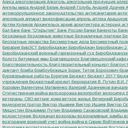
Алиса
алкоголизация
Алкоголь
алкогольная продукция
аллер
Ангелы мира
Андрей Бялик
Андрей Голубь
Андрей Драчев
А
антикоррупционное законодательство
антисанитария
анти
апелляция
аппарат видеофиксации
апрель
аптека
Арашуков
Артём Куликов
Архангельск
архив
архитектура
астероид
ас
бал
банк
банк "Открытие"
Банк России
банки
банкноты
банк
бездомные
бездомные животные
безналичные платежи
Бе
бесплатные лекарства
Бессмертные дела
Бессмертный пол
Бирария
БирЗСТ
Биробидажан
Биробиджан
Биробиджан-2
Биробиджанский военный гарнизонный суд
Биробиджанский
болото
битумные ямы
Благовещенск
Благовещенский кафе
благотворительность
благотворительный концерт
благоус
диктант
бомба
бомбоубежище
Борис Титов
Борохович
бра
буровзрывные работы
Бурятия
Бюджет
бюджет 2017
бюдж
учреждения
бюджетный кредит
бюрократия
В. Путин
В.И. 
Коровин
Валентина Матвиенко
Валерий Дранников
вандал
Отечественная война
велодорожка
велопробег
велосипед
В
ветераны_СВО
ветхие дома
ветхое жилье
Вечерний Бироб
видеорегистратор
Виктор Ишавев
Виктор Ишаев
Виктор О
Мишустин
Владимир Путин
Владимир Сахаровский
Владими
водоисточник
Водоканал
водолазы
водоналивные дамбы
во
возгорание
воинский учет
война
война в Сирии
Войтенков
в
Воропаева
воспитательная колония
воспоминания
Востокц