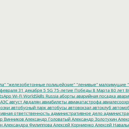
ла"
"железобетонные полицейские"
"ленивые" малоимущие
"
февраля
31 декабря
5
5G
75-летие Победы
8 Марта
80 лет
8
tsApp
Wi-Fi
WorldSkills Russia
аборты
аварийная посадка
авари
 АЭС
август
Авдалян
авиабилеты
авиакатастрофа
авиалесоохр
озки
автобусный парк
автобусы
автовокзал
автоклуб
автомо
ивная ответственность
административное дело
администра
р Винников
Александр Головатый
Александр Золотухин
Алек
ин
Александра Филиппова
Алексей Корниенко
Алексей Наваль