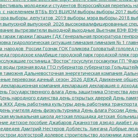
фестиваль молодежи и студентов
Всероссийская перепись н
а_с_населением
ВТБъ
ВУЗ
ВЦИОМ
выборы
выборы 2017
выбо
тора
выборы_депутатов_2019
выборы_мэра
выборы-2018
вы
и
выпускной
выпускной_2026
высококвалифицированные спе
вание
вытрезвители
выходной
выходные
Вьетнам
ВЭФ
ВЭФ
а
гараж
гаражи
Гаршин
ГДК
Генеральная прокуратура
генпро
новка
гидрологическая ситуация
гимназия
гимназия № 1
глав
а_народов_России
Гознак
ГОК
Голикова
Головатый
гололед
г
реда
городское кладбище
городской парк
городской пляж
гор
осслужащие
гостиница "Восток"
госуслуги
госхакупки
ГП "Фар
е воды
грязная вода
ГТО
губернатор
губернатор Гольдштей
я таможня
Дальневосточная энергетическая компания
Дальне
чные перевозки
дачный_сезон_2026
ДВЖД
Движение общес
декларационная компания
декларация
декларация о дохода
нь Государственного флага
День защитника Отечества
ден
ень народного единства
день открытых дверей
День памят
а ЖКХ
День работника культуры
день работника транспорта
день учителя
день физкультурника
День флага России
День
ская музыкальная школа
детская площадка
детская_больниц
ание
детское пособие
Джабаров
Джанхотов
дзюдо
диабет
ди
едведев
Дмитрий Нестеров
Доблесть_Хингана
Добрые люд
острои
долгострой
долевое строительство
должники
дом о