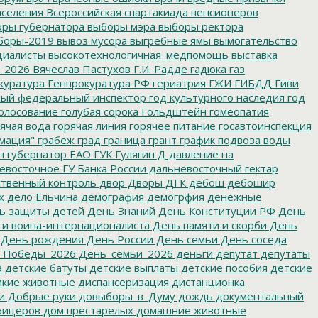
аселения
Всероссийская спартакиада пенсионеров
ры губернатора
выборы мэра
выборы ректора
боры-2019
вывоз мусора
выгребные ямы
вымогательство
циалисты
высокотехнологичная_медпомощь
выставка
_2026
Вячеслав Пастухов
Г.И. Радде
гадюка
газ
куратура
Генпрокуратура РФ
гериатрия
ГЖИ
ГИБДД
Гиви
ный федеральный инспектор
год культурного наследия
год
олосование
голубая сорока
Гольдштейн
гомеопатия
ячая вода
горячая линия
горячее питание
госавтоинспекция
мация"
грабеж
град
граница
грант
график подвоза воды
н
губернатор ЕАО
ГУК
Гулягин
Д
давление на
восточное ГУ Банка России
дальневосточный гектар
твенный контроль
двор
Дворы
ДГК
дебош
дебошир
х
дело Ельчина
демография
демогрфия
денежные
ь защиты детей
День Знаний
День Конституции РФ
День
и воина-интернационалиста
День памяти и скорби
День
День рождения
День России
День семьи
День соседа
_Победы_2026
День_семьи_2026
деньги
депутат
депутаты
а
детские батуты
детские выплаты
детские пособия
детские
кие животные
диспансеризация
дистанционка
и
Добрые руки
довыборы_в_Думу
дождь
документальный
фицеров
дом престарелых
домашние животные