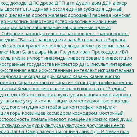
ход
доходы
ДПС
дрова
ДТП
дтп
Дудин
дым
ДЭК
дюкер
ть
Еврстат
ЕГЭ
Единая Россия
единая субсидия
Единый
езд
железная дорога
железнодорожный переезд
женская
дер
живопись
животноводство
животные
жилищные
ий край
забег
заболевание
заброшенные здания
 Собрание
законодательство
законопреокт
законопроект
ведник "Бастак"
заповедники
заработная плата
Заречье
лей
здравоохранение
земледельцы
землетрясение
земля
ники
Иван Благодырь
Иван Голунов
Иван Проходцев
ИВЛ
аиль
имена
импорт
инвалиды
инвестирование
инвестиции
остранные государства
инспектор ДПС
инсульт
интервью
кусственная елка
искусственный_интеллект
исправительная
кадровая чехарда
кадры
казаки
Казань
Казначейство
ремонт
карантин
карате
каратин
катастрофа
кафе
качество
 шишки
Кемерово
кинозал
кинологи
кинотеатр "Родина"
д-сводка
Кодекс
колледж культуры
колония
командировка
унальные услуги
компенсации
компенсационные расходы
 суд
конституция
контрабанда
контрафакт
конфликт
пция
корь
Косвинцев
космодром
космодром_Восточный
оспособность
Кремль
креозот
Крещение
кризис
Крик души
я
Кульдкр
Кульдур
культура
культурно досуговый центр
ория
Лаг ба-Омер
лагерь
Лагошина
лайк
ЛДПР
Левинталь