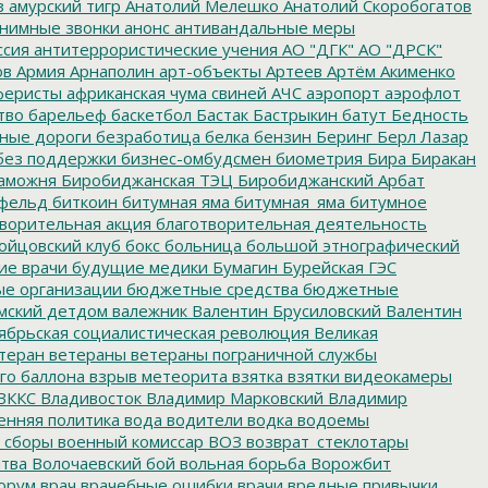
з
амурский тигр
Анатолий Мелешко
Анатолий Скоробогатов
нимные звонки
анонс
антивандальные меры
ссия
антитеррористические учения
АО "ДГК"
АО "ДРСК"
ов
Армия
Арнаполин
арт-объекты
Артеев
Артём Акименко
еристы
африканская чума свиней
АЧС
аэропорт
аэрофлот
тво
барельеф
баскетбол
Бастак
Бастрыкин
батут
Бедность
нные дороги
безработица
белка
бензин
Беринг
Берл Лазар
без поддержки
бизнес-омбудсмен
биометрия
Бира
Биракан
аможня
Биробиджанская ТЭЦ
Биробиджанский Арбат
фельд
биткоин
битумная яма
битумная_яма
битумное
ворительная акция
благотворительная деятельность
ойцовский клуб
бокс
больница
большой этнографический
е врачи
будущие медики
Бумагин
Бурейская ГЭС
е организации
бюджетные средства
бюджетные
мский детдом
валежник
Валентин Брусиловский
Валентин
ябрьская социалистическая революция
Великая
теран
ветераны
ветераны пограничной службы
го баллона
взрыв метеорита
взятка
взятки
видеокамеры
ВККС
Владивосток
Владимир Марковский
Владимир
енняя политика
вода
водители
водка
водоемы
 сборы
военный комиссар
ВОЗ
возврат_стеклотары
итва
Волочаевский бой
вольная борьба
Ворожбит
орум
врач
врачебные ошибки
врачи
вредные привычки