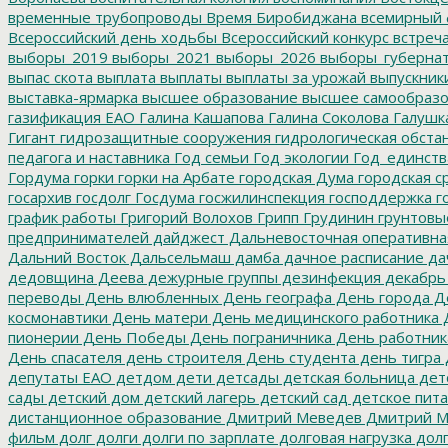
временные трубопроводы
Время Биробиджана
всемирный 
Всероссийский день ходьбы
Всероссийский конкурс
встреч
выборы_2019
выборы_2021
выборы_2026
выборы_губерна
выпас скота
выплата
выплаты
выплаты за урожай
выпускник
выставка-ярмарка
высшее образование
высшее самообразо
газификация ЕАО
Галина Кашапова
Галина Соколова
Галушк
Гигант
гидрозащитные сооружения
гидрологическая обста
педагога и наставника
Год семьи
Год экологии
Год_единств
Гордума
горки
горки на Арбате
городская Дума
городская с
госархив
госдолг
Госдума
госжилинспекция
господдержка
г
график работы
Григорий Волохов
Грипп
Грудинин
грунтовы
предпринимателей
дайджест
Дальневосточная оперативна
Дальний Восток
Дальсельмаш
дамба
дачное расписание
да
дедовщина
Деева
дежурные группы
дезинфекция
декабрь
переводы
День влюбленных
День географа
День города
Де
космонавтики
День матери
День медицинского работника
Д
пионерии
День Победы
День пограничника
День работник
День спасателя
день строителя
День студента
день тигра
депутаты ЕАО
детдом
дети
детсады
детская больница
дет
сады
детский дом
детский лагерь
детский сад
детское пит
дистанционное образование
Дмитрий Меведев
Дмитрий М
фильм
долг
долги
долги по зарплате
долговая нагрузка
долг