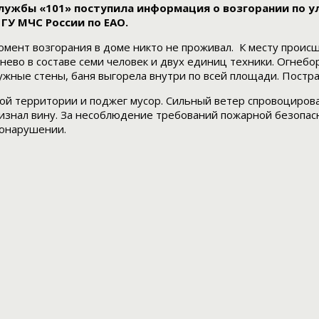
жбы «101» поступила информация о возгорании по ул.
ГУ МЧС России по ЕАО.
 момент возгорания в доме никто не проживал. К месту про
ево в составе семи человек и двух единиц техники. Огнебо
ужные стены, баня выгорела внутри по всей площади. Постр
вой территории и поджег мусор. Сильный ветер спровоциров
изнал вину. За несоблюдение требований пожарной безопас
вонарушении.