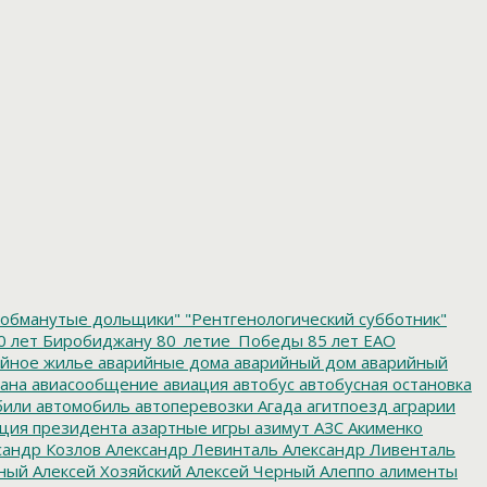
обманутые дольщики"
"Рентгенологический субботник"
0 лет Биробиджану
80_летие_Победы
85 лет ЕАО
йное жилье
аварийные дома
аварийный дом
аварийный
ана
авиасообщение
авиация
автобус
автобусная остановка
били
автомобиль
автоперевозки
Агада
агитпоезд
аграрии
ция президента
азартные игры
азимут
АЗС
Акименко
сандр Козлов
Александр Левинталь
Александр Ливенталь
ный
Алексей Хозяйский
Алексей Черный
Алеппо
алименты