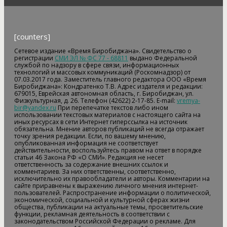
[counters]
Сетевое издание «Время Биробиджана». Свидетельство о
регистрации
СМИ ЭЛ № ФС 77 - 68811
выдано Федеральной
службой по надзору в сфере связи, информационных
технологий и массовых коммуникаций (Роскомнадзор) от
07.03.2017 года. Заместитель главного редактора ООО «Время
Биробиджана»: Кондратенко Т.В. Адрес издателя и редакции:
679015, Еврейская автономная область, г. Биробиджан, ул.
Физкультурная, д. 26. Телефон (42622) 2-17-85. E-mail:
vremya-
bir@yandex.ru
При перепечатке текстов либо ином
использовании текстовых материалов с настоящего сайта на
иных ресурсах в сети Интернет гиперссылка на источник
обязательна. Мнение авторов публикаций не всегда отражает
точку зрения редакции. Если, по вашему мнению,
опубликованная информация не соответствует
действительности, воспользуйтесь правом на ответ в порядке
статьи 46 Закона РФ «О СМИ». Редакция не несет
ответственность за содержание внешних ссылок и
комментариев. За них ответственны, соответственно,
исключительно их правообладатели и авторы. Комментарии на
сайте приравнены к выражению личного мнения интернет-
пользователей. Распространение информации о политической,
экономической, социальной и культурной сферах жизни
общества, публикации на актуальные темы, просветительские
функции, рекламная деятельность в соответствии с
законодательством Российской Федерации о рекламе. Для